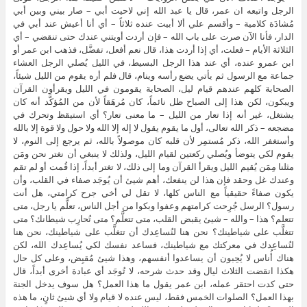
الرجل واتبعه ان عمر، قال يا عبد الله إني لاحيت أبي – صار بيني وبين أبي
مُشادَة كلامية – وأقسم علي ألا أبيت عنده ثلاثاً – أي أنا أعيش عند أبي في
الدار، فأنا الآن صرت على باب الله – فإن أردت أويتني عندك حتى تنقضي – أي
الثلاثة الأيام – فعلت، أي إذا أردت هذا، قال نعم أفعل، تفضَّل، فذهب ابن عمر أو
ابن عمرو عنده، أي عند هذا الرجل البسيط، في الليل يُصلي الرجل العشاء
جماعة مع الرسول ثم يأتي يضع رأسه وينام، قال فلم أره يقوم من الليل شيئاً،
الصحابة كلهم عندهم قيام ليل، الصحابة يقومون في الليل ويقرأون القرآن
ويبكون، لكن هذا إلى الصباح ظل نائماً، كان مُرهَقاً لأن من المُؤكَّد أنه كان
يشتغل، غير أنه إذا تعار من الليل – ما معنى تعار؟ أي استيقظ وتحرك في
مضجعه – ذكر الله تعالى، أول ما يقوم يقول لا إله إلا الله ولا حول ولا قوة إلا بالله
وأستغفر الله، ذكر مُستمِر لأن قلبه كان موصولاً بالله، ثم يرجع إلى النوم، لا
يقوم لكي يتوضأ ويُصلي ركعتين لقيام الليل، ولذلك لا ينبغي أن نغتر نحن ومَن
مثلنا مِمَن يُقيم الليل ويقرأ القرآن وما إلى ذلك، لا تغتر أبداً، إذا قُمت أو لم تقم
وعندك غل وحقد فإن هذا لن ينفعك، أهم شيئ أن يُوجَد صفاء في القلب، وأن
يكون صفاءً حقيقياً مع الناس كلها، لا تقل لي أخي جرح كرامتي، هل أنت
رسول؟ الرسل جُرِحت كرامتهم وعفوا وبكوا من أجل الناس، تعلَّم يا رجل، متى
تتعلم؟ هذا – والله – شيئ يقبض القلب، متى تتعلَّم؟ متى تُحارِب شيطانك؟ متى
تتغلَّب على شياطينك؟ نحن هنا لنُساعِدك أن تتغلَّب على شياطينك، نحن هنا
لنُساعِدك في معركتك مع شياطينك، فساعد نفسك لكي يُساعِدك الله، لكن
هناك أُناس لا يُحِبون أن يساعدوا أنفسهم، وهذا شيئ مُقبِض، وعلى كل حال
هكذا انقضت الثلاث ليال وقد حدث شرحه، لا تُوجَد أي عبادة أخرى أبداً، قال
حتى كدت احتقر عمله، ابن عمر يقول ما هذا العمل؟ هل سوف يدخل الجنة
بهذا العمل؟ الصلوات الخمس فقط، ليس عنده لا قيام ولا أي شيئ ثانٍ، ما هذه