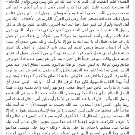
القصة؟ فلما انقضت قال قلت له يا عبد الله لم يكن بيني وبين والدي مُلاحاة –
أنا بصراحة كذبت عليك لكن هذا كذب أبيض لأنني أُريد أن أتعلَّم – غير أني
سمعت رسول الله – صلى الله عليه وآله وسلم – يقول لك – أي يقول عنك و
يقول فيك، هذه لغة فصحى جداً، وهى في القرآن الكريم في الأحقاف – إنك من
أهل الجنة ولم أر لك كبير عمل، فيا عبد الله أخبرني بالله ما الذي بلغ بك ما ذكر
رسول الله عنك، أنت من أهل الجنة دون كلام، لأن في ثلاث مرات النبي يقول
هذا، ثلاث نوبات وأنت المقصود، ما سرك؟ من المُؤكَّد أن عندك سر أو عمل
ثانٍ قد خبأته، فقال له يا عبد الله ما هو إلا ما رأيت، والله ليس عندي أي شيئ
تانٍ، أنا إنسان بسيط وليس عندي أي شيئ تانٍ، لا يُمكِن أن أقول لك عندي
خبيئة عمل أو أي عمل كبير، فهذا ليس عندي، كان من المُمكِن يقول له عندي
خبيئة عمل ولكنه سيبقى خبيئاً فلن أخبرك به، لكن هو ليس عنده هذا، هو رجل
صادق ومن ثم قال له ليس عندي، لو هذا تم اليوم بسبب النفاق الذي عند بعض
الناس لقيل له الله أعلم، دع الخلق للخالق، كأنه يقول له افترض أنت ما تُريد
وأنا سوف أكون كما افترضت فكبِّرني، ما هذا النفاق والكذب؟ هؤلاء لا يُفتَح لهم
أبداً بهذا الكذب فانتبهوا، لكن هذا الرجل قال له أنا – والله – ليس عندي أي
شيئ إلا ما رأيت، فابن عمر أُحبِط، مشى وهو يهز رأسه وأخذ نفسه وولى، فهذا
الرجل الصالح – أي هذا الصحابي رضوان الله عليه، جمعنا الله به في الجنة مع
رسول الله وآله – قال له يا عبد الله ما هو إلا ما رأيت غير أني – قال له هناك أمر
ربما يكون السر الذي أسعدني عند الله بحسب ما فهمت الآن – لم أبت ليلة
ضاغناً على مسلم، في قلبي ليس عندي ذرة كراهية لإنسان مسلم يقول لا إله إلا
الله ومحمد رسول الله، قال له أنا لا أعرف أكره، سواء كنت تُسيء أو تظلم فأنا
لا أعرف الكراهية، فاللهم اجعلنا كذلك، هذا شيئ عجيب، قال له لم أبت ليلة
ضاغناً على مسلم، يا سلام، ما أحلى بياتك – والله – وما أحلى نومتك، هذا هو
النوم، هذا النوم الصحيح الذي على اصوله، تنام وأنت مرتاح يا أخي، لو جاء