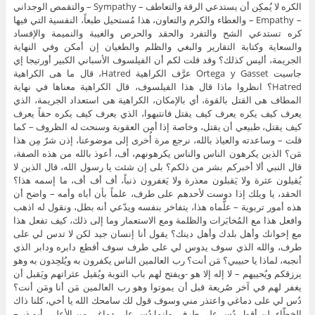
الكره لا يُمكِن أن يستدعي الرقة والتعاطف – Sympathy – والتقمص الوجداني
– Empathy – والعطاء والكرم والتعاون، هذا مُستحيل طبعاً، النفسية التي فيها
كره تستدعي الشح والتفرد والحقد والحرص والغيبة والنميمة والإفساد
والسعاية وكتابة التقارير والبغي والظلم والطغيان إن أمكن وفي النهاية
الجريمة، أليس كذلك؟ وقد قلت لكم أن الفيلسوف الأسباني الكبير أورتيجا إي
جاسيت Ortega y Gasset عرَّف الكراهية Hatred، قال ما هى الكراهية
Hatred؟ انظروا ماذا قال هذا الفيلسوف، قال الكراهية معناها في نهاية
المطاف هى القتل بالقوة، أي بالإمكان، الكراهية هى استعداد الجريمة، الذي
يعرف كيف يكره يعرف كيف يقتل فانتبهوا، الذي يعرف كيف يكره حقاً يعرف
كيف يقتل، طبيعي أن يقتل، وخاصة إذا أمن العقوبة وسنحت له الظروف – كما
قلت – وساعدته والعياذ بالله، نرجع مرة أُخرى إلى موضوعنا، إذن شرٌ مِن هذا
مَن؟ الذين يكرهون الناس والناس يكرهونهم، أف، أعوذ بالله من هذه الصفة،
قال النبي ألا أخبركم بشر من ذلكم؟ بلى إن شئت يا رسول الله، قال الذين لا
يُقيلون عثرة ولا يَقبلون معذرة ولا يَغفرون ذنباً، أف أف أف، ما إسمه هذا؟
الحقد، يا ويلك إذا دوست لأحدهم على طرف، علماً بأن أباه وأمه – واضح أن
هذه أمور تربوية – علَّماه هذا، يتفاخر بنفسه ويدّعي أنه بطل، ونقول له اذهب
وافعل هذا مع المُخابَرات والظلمة ومع الاستعمار وما إلى ذلك، كيف تفعل هذا
مع إخوانك وأهل بلدك وأهل دينك؟ يقول أنا إنسان جيد لكن لا تدس لي على
طرف، والله الذي سوف يدوس لي على طرف سوف أقطع دابره ودابر الذي
أنجبه، لماذا يا حبيبي؟ مَن أنت؟ رب العالمين الناس يكفرون به ويُلحِدون به وهو
يرزقكم ويُحييهم – لا إله إلا هو -ويفتح لهم باب التوبة ويُقيل عثراتهم ويَقبل أن
يغفر لهم في آخر صُريعة قبل أن يموتوا وهو رب العالمين مَن أنا ومَن أنت؟
دُس لي على دماغي واعتذر مني وسوف قول لك سامحك الله يا أخي، كلنا ذاك
الخطّاء، لن أقول دُس على طرفي وإنما دُس على دماغي من الأعلى، أبو ذر –