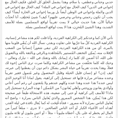
حدبي وحناني وعطفي، يا سلام، وهذا يشمل الخلق كل الخلق، فكيف الحال مع
إخواني في الدين؟ كيف الحال مع إخواني في الملة؟ كيف الحال مع إخواني في
الدين والملة وإخواني في الوطن أيضاً بل وربما إخواني في الحارة أيضاً؟ كيف
يجب أن تكون رحمتي وحناني وحرصي عليهم؟ كيف؟ شيئ مُختلِف، أنا أتحدَّث
خيالياً الآن، هذا حديث خيالي لا يمت تقريباً لواقع المسلمين بصلة للأسف
الشديد، وهذا الشيئ المُحزِن، هذا لا يمت لواقع المسلمين بصلة.
نأتي الآن كما وعدتكم إلى الكراهية الفردية، وأنا قلت لكم هذه مشاعر إنسانية،
الكراهية الفردية كلٌ منا جرَّبها على تفاوت وبقدر، نسأل الله أن يُنقّي قلوبنا منها
بالمرة، أي من هذه الكراهية الفردية، لكن تبقى شعوراً إنسانياً من الصعب
الإفلات منه، يُمكِن التخفف المُستمِر بالمُجاهَدة وبالرقي وبالثقة بالله وبالتعويل
على الله، أنا أضمن لك كلما زاد إيمانك بالله وثقتك في الله – تبارك وتعالى –
وحبك لله كلما تخفَّفت من مشاعر الكراهية وكلما صرت ترى الناس إخوة لك
فعلاً، وهذا يحدث تقريباً في حياة البشر بشكل دائم دون أن يفطنوا إلى عبرته،
كيف إذن؟ لو إنسان قليل الحيلة وقليل المحصول وغير مُتموِل فقير تقريباً
وعنده مشاعر مرارة فإنها قد تستحيل إلى كراهية، يقول لماذا أنا الوحيد الذي
ليس عنده؟ هذا عنده وهذا عنده وكلهم عندهم ولا يلتفتون لي رغم أنني أُعاني
وأولادي يعانون وزوجتي وأهلي يُعانون؟ من المُمكِن أ نهذه المرارة تستحيل إلى
ماذا؟ للأسف إلى كراهية أو حتى إلى ضغينة، هذه الاستحالة طبعاً غير صحيحة
لكن هذا يُمكِن، هذا الشخص الممرور والذي يُعامِل الناس بمرارة – واضح أنه
يُعامِل الناس بمرارة لأنه ممرور – فجأة فُتِحَت له كما يُقال نافذة في ليلة القدر،
أهداه أحد الأغنياء الكبار أو أحد الناس الصالحين – لا ندري – مبلغاً كبيراً من
المال لم يخطر له على بال، أعطاه مليوناً – مثلاً – أو اثنين مليون أو ثلاثة مليون
فأغناه، بالله عليكم ما هو أول شعور سيُعرِب عنه وسيتكشَّف عنه هذا الإنسان؟