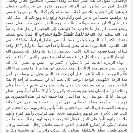
الإحصائي، يقول لك هذا النبي الكذاب وهذا المُتنبيء المخدوع الخادع والضال
المُضِل آمن بي ثمانون في المائة، عشرون كفروا بي وبرسالتي وبخطي
فليذهبوا إلى الجحيم، إنك نبي كذاب، محمد لم يكن كذلك ولا موسى ولا عيسى
ولا إبراهيم، محمد آمن به من آمن وأقأم دولة ورفع راية ومع ذلك كان يبكي لكل
كافر يأبى إلا أن يعتصم – والعياذ بالله – بوهم الكفر، يبكي ويكاد يقتل نفسه
ويبخع نفسه، لم يقل ما حاجتي به؟ فليذهب إلى الجحيم، لم يقل هذا، ودائماً
كان الله يسليه، قال الله
فَلا تَذْهَبْ نَفْسُكَ عَلَيْهِمْ حَسَرَاتٍ
۩
، لماذا تبخع نفسك
وعندك الكثير؟ لا، النبي لا يتعامل إحصائياً، النبي يتعامل إفرادياً، لماذا؟ لأنه نبي
الله، الله رب العالمين، الله لم يخلق إنساناً واحداً فينا عبثاً، ما رأيكم؟ كل واحد
فينا له أهمية قصوى عند الله، الأنبياء يحترمون إرادة الله وخلق الله ومنطق الله
– إن جاز التعبير – ولذلك كل فرد عندهم له أهمية قصوى، والنبي – كما قلت لكم
– بهذه الرمزية العالية التي لا يُمكِن أن تُنّظر لها – ليس لها نظير – قال لك
ويبعث النبي وليس معه إلا الرجل، وقد حدَّثتكم عن هذا مرة، ما معنى هذا؟ الله
علّام الغيوب – لا إله إلا هو – قبل أن يبعث هذا النبي وقبل أن يرسله من أجل
هذا الرجل المُهتدي الواحد الوحيد كان يعلم أنه لن يستجيب له أحد إلا هذا
الواحد، ومن ثم هو يستحق، هذا رجل واحد وهو رجل عادي جداً جداً مثلي
ومثلك، أي أنه إنسان مُتواضِع بسيط، قد يكون زبّالاً أو كنّاساً أو أُمياً، بغض النظر
عن هذا، أياً كان هو بنيان ربه، هذا آدمي، هذا خليفة الله في هذه المعمورة، هو
مُهِم جداً، لا يُوجَد منطق إحصائي يقول آمن به خمسة وتسعون في المائة
وليذهب الخمسة في المائة إلى الجحيم، علماً بأنهم يذهبونبهم إلى الجحيم في
الدنيا قبل الآخرة، يحرقونهم ويقتلونهم بحُجة أنهم مُرتَدون وأنهم كفرة وأنهم
ملاحدة وأنهم تأبوا على الحق، فيُقال اقتلوهم، لا وجود لهم، ولذلك طبعاً ما من
طغيان يُمكِن أن يُضارِع الطغيان الدين فانتبه، طغيان رجال السياسة ورجال
الحكم طغيان يتعلَّق بالسُلطة، يقولون لك اسكت واخرس عن سُلطتنا ولك ما