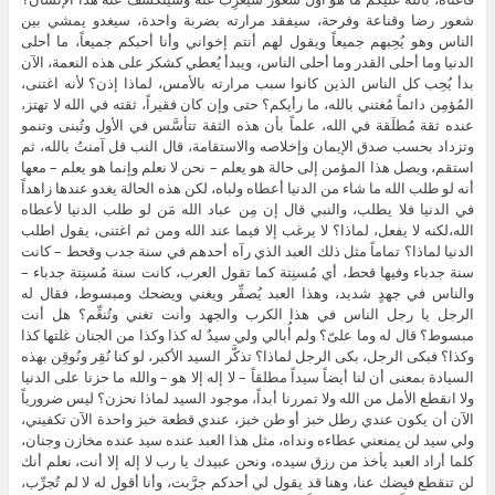
شعور رضا وقناعة وفرحة، سيفقد مرارته بضربة واحدة، سيغدو يمشي بين
الناس وهو يُحِبهم جميعاً ويقول لهم أنتم إخواني وأنا أحبكم جميعاً، ما أحلى
الدنيا وما أحلى القدر وما أحلى الناس، ويبدأ يُعطي كشكر على هذه النعمة، الآن
بدأ يُحِب كل الناس الذين كانوا سبب مرارته بالأمس، لماذا إذن؟ لأنه اغتنى،
المُؤمِن دائماً مُغتني بالله، ما رأيكم؟ حتى وإن كان فقيراً، ثقته في الله لا تهتز،
عنده ثقة مُطلَقة في الله، علماً بأن هذه الثقة تتأسَّس في الأول وتُبنى وتنمو
وتزداد بحسب صدق الإيمان وإخلاصه والاستقامة، قال النب قل آمنتُ بالله، ثم
استقم، ويصل هذا المؤمن إلى حالة هو يعلم – نحن لا نعلم وإنما هو يعلم – معها
أنه لو طلب الله ما شاء من الدنيا أعطاه ولباه، لكن هذه الحالة يغدو عندها زاهداً
في الدنيا فلا يطلب، والنبي قال إن مِن عباد الله مَن لو طلب الدنيا لأعطاه
الله،لكنه لا يفعل، لماذا؟ لا يرغب إلا فيما عند الله ومن ثم اغتنى، يقول اطلب
الدنيا لماذا؟ تماماً مثل ذلك العبد الذي رآه أحدهم في سنة جدب وقحط – كانت
سنة جدباء وفيها قحط، أي مُسنِتة كما تقول العرب، كانت سنة مُسنِتة جدباء –
والناس في جهدٍ شديد، وهذا العبد يُصفِّر ويغني ويضحك ومبسوط، فقال له
الرجل يا رجل الناس في هذا الكرب والجهد وأنت تغني وتُنغِّم؟ هل أنت
مبسوط؟ قال له وما علىّ؟ ولم أُبالي ولي سيدٌ له كذا وكذا من الجنان غلتها كذا
وكذا؟ فبكى الرجل، بكى الرجل لماذا؟ تذكَّر السيد الأكبر، لو كنا نُقِر ونُوقِن بهذه
السيادة بمعنى أن لنا أيضاً سيداً مطلقاً – لا إله إلا هو – والله ما حزنا على الدنيا
ولا انقطع الأمل من الله ولا تمررنا أبداً، موجود السيد لماذا نحزن؟ ليس ضرورياً
الآن أن يكون عندي رطل خبز أو طن خبز، عندي قطعة خبز واحدة الآن تكفيني،
ولي سيد لن يمنعني عطاءه ونداه، مثل هذا العبد عنده سيد عنده مخازن وجنان،
كلما أراد العبد يأخذ من رزق سيده، ونحن عبيدك يا رب لا إله إلا أنت، نعلم أنك
لن تنقطع فيضك عنا، وهنا قد يقول لي أحدكم جرَّبت، وأنا أقول له لا لم تُجرِّب،