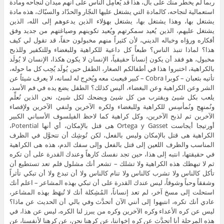
ربما لم يخطر منك على بال، هذا قد يُعامِل الناس على أنهم ميدان لنجاحه ومادة
استعمالية لنجاحه، كالمادة التي يشتغل عليها النجّار والحدّاد والسبّاك، هذه مادة
يشتغل بها، وهذا يشتغل بها، يشتغل بهؤلاء الذين يدعوهم إلى الله، الذين
يشتغل عليهم، الذين يُعيد سمكرتهم ويُعيد تكوينهم وصياغتهم من جديد وفق
أفكاره ورؤاه وخباله الديني، لأن كثيراً منهم مخبولون حقاً، قد تقول لي كيف
هذا؟ لماذا تنبذ الناس؟ طبعاً كل داعية للكراهية وللبغضاء وللتكفير وللذبح
مخبول، هو فقد أن يكون إنساناً حقيقياً، الإنسان لا يكون هكذا، الإنسان لا يُولَد
بالكراهية، اختبروا هذا في أطفالكم الصغار، الطفل حين يُولَد يُحِب كل ما حوله،
تأتيه بثعبان – كوبرا Cobra – كبير فيعبث معه ويُخرِج له لسانه، لا يعرف شيئاً عن
الشر وعن الكراهية وعن البغضاء، أليس كذلك؟ الطفل يضع يده في فم الأسد،
يلعب بكل شيئ ويقترب من كل شيئ ويضحك لكل شيئ، نحن الذين نُعلِّم
ونُمنهِج ونُمأسِس للكراهية وللبغضاء ولكره الآخرين ولنفي الآخرين ولإقصاء
الآخرين ثم لذبح الآخرين، وكل كراهية كما لاحظ الفيلسوف الأسباني الكبير
أورتيجا أيجاست Ortega y Gasset هى قتل بالإمكان، أي أنها Potential،
الكراهية هى قتل بالإمكان وليس بالفعل، لكن تُوشِك أن تتحوَّل في الظرف
المناسب والظرف اللعين إلى قتل بالفعل وإلى سفك الدم، هذه هى الكراهية
في حقيقتها، انتبه إلى هذا، حين تجد نفسك كارهاً وعندك القدرة على أن تكره
ثم لا تبهظك هذه الكراهية ولا تشلك – تشعر أنك مشلول فلم تعد تستطيع أن
تأكل كالناس ولا تشرب كالناس ولا تنام كالناس ولا أن تبدع ولا أن تبكي تأثراً
وشفقاً وحباً وشوقاً، ليس عندك القدرة على أن تبكي بهذه المشاعر – اعلم أنك
استحلت إلى مسخ آخر، لم تعد إنساناً، المُشِكلة أنك لا تُبهَظ بهذه المشاعر،
عادي أنك تكره، انتبهوا إلى أنني الآن أتحدَّث وفي بالي أن الحديث عن ماذا؟
ليس عن كره الأعداء وكره الآخرين وكره من يبرز لنا الكره، ليس عن هذا، في
هذه المرحلة أنا أتحدَّث عن كره إخواننا، عن كرهنا نحن، عن كرهنا لأنفسنا، عن