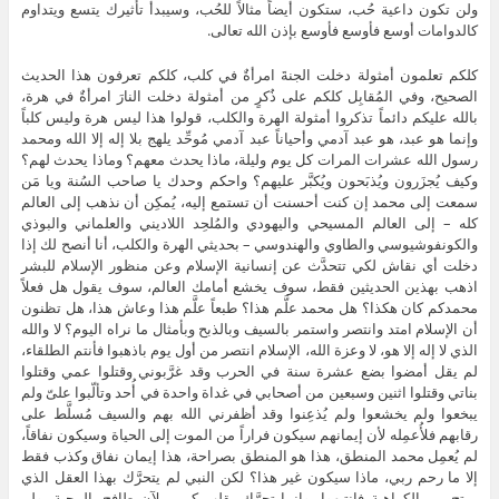
ولن تكون داعية حُب، ستكون أيضاً مثالاً للحُب، وسيبدأ تأثيرك يتسع ويتداوم
كالدوامات أوسع فأوسع فأوسع بإذن الله تعالى.
كلكم تعلمون أمثولة دخلت الجنةَ امرأةٌ في كلب، كلكم تعرفون هذا الحديث
الصحيح، وفي المُقابِل كلكم على ذُكرٍ من أمثولة دخلت النارَ امرأةٌ في هرة،
بالله عليكم دائماً تذكروا أمثولة الهرة والكلب، قولوا هذا ليس هرة وليس كلباً
وإنما هو عبد، هو عبد آدمي وأحياناً عبد آدمي مُوحِّد يلهج بلا إله إلا الله ومحمد
رسول الله عشرات المرات كل يوم وليلة، ماذا يحدث معهم؟ وماذا يحدث لهم؟
وكيف يُجزَرون ويُذبَحون ويُكبَّر عليهم؟ واحكم وحدك يا صاحب السُنة ويا مَن
سمعت إلى محمد إن كنت أحسنت أن تستمع إليه، يُمكِن أن نذهب إلى العالم
كله – إلى العالم المسيحي واليهودي والمُلحِد اللاديني والعلماني والبوذي
والكونفوشيوسي والطاوي والهندوسي – بحديثي الهرة والكلب، أنا أنصح لك إذا
دخلت أي نقاش لكي تتحدَّث عن إنسانية الإسلام وعن منظور الإسلام للبشر
اذهب بهذين الحديثين فقط، سوف يخشع أمامك العالم، سوف يقول هل فعلاً
محمدكم كان هكذا؟ هل محمد علَّم هذا؟ طبعاً علَّم هذا وعاش هذا، هل تظنون
أن الإسلام امتد وانتصر واستمر بالسيف وبالذبح وبأمثال ما نراه اليوم؟ لا والله
الذي لا إله إلا هو، لا وعزة الله، الإسلام انتصر من أول يوم باذهبوا فأنتم الطلقاء،
لم يقل أمضوا بضع عشرة سنة في الحرب وقد غرَّبوني وقتلوا عمي وقتلوا
بناتي وقتلوا اثنين وسبعين من أصحابي في غداة واحدة في أُحد وتألّبوا علىّ ولم
يبخعوا ولم يخشعوا ولم يُذعِنوا وقد أظفرني الله بهم والسيف مُسلَّط على
رقابهم فلأُعمِله لأن إيمانهم سيكون فراراً من الموت إلى الحياة وسيكون نفاقاً،
لم يُعمِل محمد المنطق، هذا هو المنطق بصراحة، هذا إيمان نفاق وكذب فقط
إلا ما رحم ربي، ماذا سيكون غير هذا؟ لكن النبي لم يتحرَّك بهذا العقل الذي
يمتح من الكراهية فانتبهوا، وإنما تحرَّك بقلب كبير ملآن طافح بالمحبة، ولم