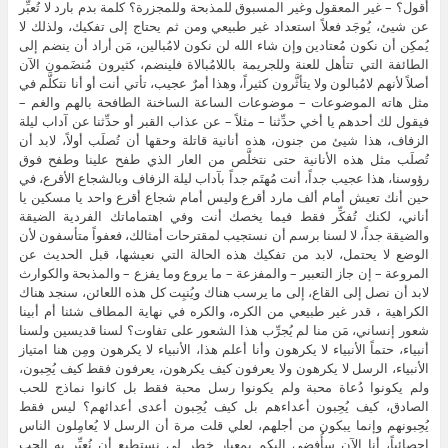
أقول؟ – غير المعقول وغير المسبوق للمذبحة وللمجزرة؟ كلمة بدم بارد لا تُعبِّر
عن شيئ، يُوجَد فعلاً استعداد غير طبيعي ومن ثم يحتاج إلى تفكيك، ولذلك لا
يُمكِن أن نكون مُعتادين وإن شاء الله لن نكون لامُبالين، مَن أراد أن ينضم إلى
الطائفة التي تتأهل للعنة وللجريمة باللامُبالاة فلينضم، كثيرون مُنضَمون الآن
أصلاً لأنهم لامُبالون ولا يتأثَّرون كثيراً، وهذا أمرٌ عجيب، تأتي أنت أو أنا نتكلَّم في
مثل هاته الموضوعات – موضوعات الساعة الساخنة الطافحة بالهم والغم –
فيقول لك أحدهم يا أخي حدِّثنا – مثلاً – عن عذاب القبر أو حدِّثنا عن آداب ليلة
الزفاف، هذا شيئ من جنون، هذه أنانية قاتلة وحقها أن تُصلَب أولاً، لابد أن
تُصلَب مثل هذه الأنانية حتى نتخلَّص من العار الذي طفح علينا وطفح فوق
رؤوسنا، هذا عجيب جداً، أنت مُهتَم جداً بآداب ليلة الزفاف وبالشجاع الأقرع، في
حين أنك تعيش أمام ألف مارد أقرع وليس أمام شجاع أقرع واحد يا مسكين يا
أناني، لكنك تُفكِّر فقط فيما يخصك أنت وفي اهتماماتك الفردية الضيقة
والضيقة جداً، لا لسنا برسم أن نستجيب لمقترحات أمثالك، فعفواً متأسفون لأن
الوضع لا يحتمل، لابد من تفكيك هذه الحالة التي نعيشها، قبل الحديث عن
المروعة – إن جاز التعبير – والمفزعة – ما يروع وما يفزع – والمذبحة والكوارث
لابد أن نصل إلى القاع، إلى ما يرسب هناك ويُنبِت كل هذه اللعائن، سنجد هناك
الكراهية ، قدر غير طبيعي من الكره، والكره في نهاية المطاف شئنا أم أبينا
شعور إنساني، مَن منا لم يُجرِّب هذا الشعور على تفاوت؟ لسنا قديسين ولسنا
أنبياء، حتماً الأنبياء لا يكرهون وأنا أعلم هذا، الأنبياء لا يكرهون ومِن هنا امتياز
الأنبياء، الرسل لا يكرهون ولا يعرفون كيف يكرهون، يعرفون فقط كيف يُحِبون،
ولم يكونوا دُعاة محبة ولم يكونوا رسل محبة فقط بل كانوا نماذج للحب
الصادق، كيف يُحِبون أعداءهم بل كيف يُحِبون أعدى أعدائهم؟ ليس فقط
يُحِبونهم وإنما يبكون من أجلهم، لعلي قلت مرة أن الرسل لا يُعامِلون الناس
إحصائياً، أنا الآن سأُفضي إليكم بمعيار خطر لي نستطيع أن نُعيِّر به الحب