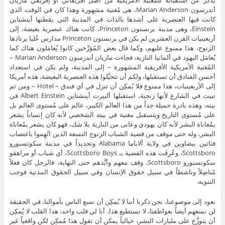
يُذكَر عن استقباله للمغنية الأمريكية من أصل أفريقاني أو إفريقي ماريان
أندرسون Marian Anderson، هى مُغنية مشهورة وهذا كان في الوقت الذي
كانت فيها العنصرية على أشدها بالذات في المدينة التي يقطنها أينشتاين
Einstein، وهى مدينة برنستون Princeton، كانت هناك عنصرية بغيضة، إلى
أربعينيات القرن العشرين لم يكن في برنستون Princeton مدارس عُليا يرتادها
الزنوج، هذا ممنوع عليهم، وكما قال بعض المُؤرِّخين كانوا يُعامَلون هناك كما
يُعامَل اليهود في ألمانيا النازية، فجاءت ماريان أندرسون Marian Anderson –
المُغنية الأمريكية الأفريقية المشهورة – إلى المدينة، ولم يكن في استعداد
أحسن الفنادق أن تستقبلها، ولكم أن تتخيَّلوا هذه العنصرية البغيضة، هذه أمريكا
إلى الأربعينيات، هذا ممنوع فلا يُمكِن أن تنزل في أي فندق – Hotel – ومن ثم
تبيت في الشارع لأنها زنجية، استقبلها ألبيرت أينشتاين Albert Einstein في
بيته، وهذه بادرة جميلة جداً من هذا العالم الكبير، عالم على مُستوى العالم بل
على مُستوى التاريخ ويتسقبل مغنية في بيته الشخصي لأنه كان إنساناً يشعر
بمُعاناة البشر لأنه كان يهودي وعانى من النازية بلا شك، فهو كان يشعر بمُعاناة
البشر، وله حتى موقف من قضية الشباب الزنوج التسعة الذين اتُهِموا باغتصاب
فتاتين بيضاوين في ولاية ألاباما Alabama وتحديداً في مدينة سكوتسبورو
Scottsboro، وعُرِفَت هذه القضية بـ Scottsboro Boys، أي شباب أو مراهقو
سكوتسبورو Scottsboro، وقف معهم وأيَّدهم حتى النهاية، فالرجل كان فعلاً
مُناضِلاً وناشطاً في سبيل حقوق الإنسان وفي سبيل الحقوق المدنية فوجب
التنويه.
نعود إلى موضوعنا، نحن ذكرنا أننا لا يُمكِن أن نسع الناس بأموالنا، في الحقيقة
لن نسعهم أيضاً بعواطفنا، لا نستطيع هذا، أنا لي قلب واحد، هذا القلب لا يُمكِن
أن يتوزَّع على مليارات البشر، خيالياً يمكن أن تقول هذا مُمكِن لكن واقعياً غير