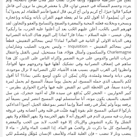
يتردد وحسم المسألة في خمس ثوانٍ، قال يا معشر قريش ما ترون أني فاعل
فيكم؟ قالوا خيرًا، أخ كريم وابن أخ كريم، قال اذهبوا فأنتم الطلقاء، لم يجدوا بُداً
من أن يُسلِموا، أنا أقول لكم ما لم يفعله فيهم القرآن بآياته وبيّناته وبإعجازه
وبسحره وبخلابته فعلته المحبة والمغفرة والصفح والتسامح والعفو والتجاوز، لقد
قهرهم النبي بالحُب، أعلن عليهم الحُب بعد أن أعلنوا عليه الحرب، ما رأيكم؟
وفاز، عيسى – عليه السلام – بماذا فاز؟ لماذا إلى اليوم هناك الديانة النصرانية
وهى الديانة الاولى أو الثانية في العالم؟ لماذا؟ ليس بمحاكم التفتيش، قطعاً
ليس بمحاكم التفتيش – Inquisition – وليس بحروب الصليب وشارلمان
Charlemagne والسكسون وأمثال هؤلاء، هذا مستحيل، ليس بالقتل واعتقال
حريات الناس والدوس على حرية الضمير وإكراه الناس على الدين، كل هذا
ساهم في إضعاف النصرانية وفي تشكيك أهلها فيها وخروجهم منها أفواجاً،
وانظروا إلى الغرب اليوم، بسبب هذه الأشياء، لكن النصرانية لا تزال موجودة،
وهى ديانة واسعة ومُمتَدة، وكان يُمكِن أن تكون أوسع بكثير، بماذا؟ أنا أقول
لكم بالسيف الذي حمله المسيح، لم يحمل يوماً سيفاً، المسيح لم يحمل لمرة
واحدة سيفاً، في اللحظة التي تم القبض عليه فيها وأخرج الحواري بطرس –
كبير الحواريين – الخنجر لكي يُدافِع عن سيده قال له أغمِد خنجرك، مَن سل
السيف بالسيف يكون موته، أنا سأستسلم لهم، المسيح انتصر ليس بسيفاً لم
يرفعه يوماً ولم يُفكِّر في رفعه أصلاً وإنما انتصر بموعظة الجبل، أحِبوا أعداءكم،
باركوا لاعنيكم، المسيح علم بقوة إلهية صُبَّت في قلبه وفي أعصابه وفي عروقه
وسارت فيه مسرى الدم في العروق أنه لا يقهر الجريمة ولا يقهر الظلام ولا يقهر
الشلل ولا يكره التشوش والإرباك إلا قوة الحب، لابد من الحب والمغفرة
والتسامح، كل ما ذكرت نار والحبُ هو الماء، إذا التقت الماء والنار – ماء لا
ينضب ونار لا تنضب – فإن الغلبة للماء، وللأسف الإنسان مُؤهَّل ومُصمَّم لكي