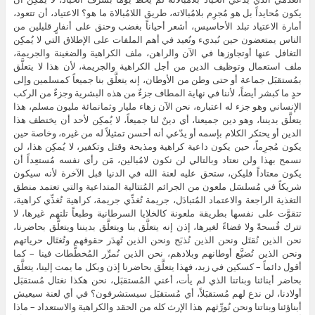
يكون مُحايداً بل هو مُجرِم بلامُبالاته، طريق اللامُبالاة ما هو؟ الاعتياد، أن تتعود،
أمارة الاعتياد تبلد الأحاسيس، أشعر أحياناً بغضب وحنق على أنفارٍ قليلين من
الناس يمتعضون حين نُبديء ونُعيد في أهم الملفات على الإطلاق التي لا يُمكِن
التغافل عنها أوتجاوزها في الآن والراهن، ملف الكراهية والضغينة والجريمة،
ملف استعمال وتوظيف الدين من أجل الكراهية والجريمة، لأن هذا لا يتعلَّق
بمُستقبَل جماعة أو حتى وطن من الأوطان، إنه يتعلَّق بنا جميعاً كمسلمين وإلى
حدٍ ما كبشر أيضاً، لأننا في نهاية المطاف جزءٌ من هذه البشرية وجزءٌ من الركب
الإنساني وهو جزء له اعتباره، نحن الآن زهاء مليار وثمانمائة مليون مسلم، هذا
يتعلَّق بديننا، وهو دين جميعنا، أي دينٌ لنا جميعاً، لا يُمكِن لأحد أن يختطف هذا
الدين أو يحتكر الكلام بإسمه أو يدّعي أنه أحسن تمثيلاً له من غيره، وخاصة حين
يكون مُجرِماً، حين يكون داعية كراهية ومذبحة وقتل وتكفير، لا يُمكِن هذا، لن
نسمح بهذا ولن نعتاد وبالتالي لن نكون لامُبالين، مَن رأى نفسه مُستعِداً أن
يكون معتاداً فليكن، ستحق عليه لعنة الله في الدنيا قبل الآخرة لأنه سيكون
شريكاً في مُسلسَل ملعون من الجرائم المُتتالية المتداعية والتي تعتمد منطق
التغذية الراجعة والاعتماد المُتبادَل، جريمة تُغذِّي جريمة، كراهية تُغذِّي كراهية،
تتقوَّت على نفسها بطريقة ملعونة كالخلايا السرطانية وطبعاً تلتهم غيرها، لا
تترك فُسحةً ولا فضاءً لغيرها، إذن إنه يتعلَّق بنا ويتعلَّق بديننا ويتعلَّق بحاضرنا،
نحن الذين نُقتَل ونحن الذين نُذبَح ونحن الذين تُهدَر حقوقهم وتُغتَال حرياتهم
ونحن الذين تُضيَّع أوطانهم وبلادهم، نحن الذين نُمرِّر المُخطَّطات فينا – كما
أقول دائماً – كسكين في زبد، فهذا يتعلَّق بحاضرنا إذن وبكل ما يمت إلينا، يتعلَّق
بحاضر أبنائنا وبناتنا الذي لم يأت، أعني المُستقبَل، نحن هكذا نغتال مُستقبَل
أولادنا، لن ندع لهم مُستقبَلاً، أي مُستقبَل سيستشرفون؟ في أي لعنة سيعيش
أبناؤئنا وبناتنا ونحن نُورِّثهم هذا الإرث كله من الحقد والكراهية والاستعداد – ماذا