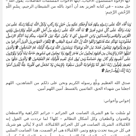
أيها الإخوة المسلمون الأحباب، أيتها الأخوات المسلمات الفاضلات، يقول الله –
جل مجده – في كتابه العزيز بعد أن أعوذ بالله من الشيطان الرجيم، بِسْمِ اللَّهِ
الرَّحْمَنِ الرَّحِيمِ:
وَمَا أَفَاء اللَّهُ عَلَى رَسُولِهِ مِنْهُمْ فَمَا أَوْجَفْتُمْ عَلَيْهِ مِنْ خَيْلٍ وَلا رِكَابٍ وَلَكِنَّ اللَّهَ يُسَلِّطُ رُسُلَهُ عَلَى مَن
يَشَاء وَاللَّهُ عَلَى كُلِّ شَيْءٍ قَدِيرٌ ۩ مَّا أَفَاء اللَّهُ عَلَى رَسُولِهِ مِنْ أَهْلِ الْقُرَى فَلِلَّهِ وَلِلرَّسُولِ وَلِذِي
الْقُرْبَى وَالْيَتَامَى وَالْمَسَاكِينِ وَابْنِ السَّبِيلِ كَيْ لا يَكُونَ دُولَةً بَيْنَ الأَغْنِيَاء مِنكُمْ وَمَا آتَاكُمُ الرَّسُولُ
فَخُذُوهُ وَمَا نَهَاكُمْ عَنْهُ فَانتَهُوا وَاتَّقُوا اللَّهَ إِنَّ اللَّهَ شَدِيدُ الْعِقَابِ ۩ لِلْفُقَرَاء الْمُهَاجِرِينَ الَّذِينَ أُخْرِجُوا مِن
دِيَارِهِمْ وَأَمْوَالِهِمْ يَبْتَغُونَ فَضْلا مِّنَ اللَّهِ وَرِضْوَانًا وَيَنصُرُونَ اللَّهَ وَرَسُولَهُ أُوْلَئِكَ هُمُ الصَّادِقُونَ ۩ وَالَّذِينَ
تَبَوَّؤُوا الدَّارَ وَالإِيمَانَ مِن قَبْلِهِمْ يُحِبُّونَ مَنْ هَاجَرَ إِلَيْهِمْ وَلا يَجِدُونَ فِي صُدُورِهِمْ حَاجَةً مِّمَّا أُوتُوا وَيُؤْثِرُونَ
عَلَى أَنفُسِهِمْ وَلَوْ كَانَ بِهِمْ خَصَاصَةٌ وَمَن يُوقَ شُحَّ نَفْسِهِ فَأُولَئِكَ هُمُ الْمُفْلِحُونَ ۩ وَالَّذِينَ جَاؤُوا مِن
بَعْدِهِمْ يَقُولُونَ رَبَّنَا اغْفِرْ لَنَا وَلِإِخْوَانِنَا الَّذِينَ سَبَقُونَا بِالإِيمَانِ وَلا تَجْعَلْ فِي قُلُوبِنَا غِلًّا لِّلَّذِينَ آمَنُوا
رَبَّنَا إِنَّكَ رَؤُوفٌ رَّحِيمٌ
۩
صدق الله العظيم وبلَّغ رسوله الكريم ونحن على ذلكم من الشاهدين، اللهم
اجعلنا من شهداء الحق، القائمين بالقسط. آمين اللهم آمين.
إخواني وأخواتي:
لو سُئلت ما هو الشريك الصامت في الجرائم – جرائم الكراهية والاضطغان
والعدوان والطغيان وكل أشكال التظالم – كلها؟ لما ترددت في القول إنه
اللامُبالاة، الشريك الصامت في كل الجرائم اللامُبالاة، الذي لا يُبالي هو شريك
في كل جريمة تحدث وتقع وتمر، اللامُبالاة هى أم الصمت، هذا الصامت السلبي
العدمي الذي يدّعي الحياد بلامُبالاته لم يحظ يوماً بشرف الحياد، لا يُمكِن أن