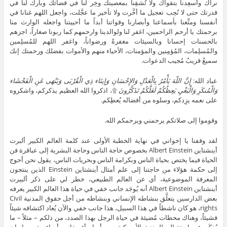
نراك وأسعِدنا بتقواك ولا تُشقِنا بمعصيتك وخِر لنا في قضائك وبارك لنا في
قدرتك حتى لا نُحِب تعجيل ما أخَّرت ولا تأخير ما عجَّلت، واجعل اللهم غنانا في
أنفسنا ومتِّعنا بأسماعنا وأبصارنا وقواتنا أبداً ما أحييتنا واجعله الوارث منا
برحمتك يا أرحم الراحمين، اغفر لنا ولوالدينا وارحمهم كما ربونا صغاراً، اجزهم
بالحسنات إحسانا وبالسيئات مغفرةً ورضواناً، واغفر اللهم للمُسلِمين
والمُسلِمات، المُؤمِنين والمؤمنات، الأحياء منهم والأموات بفضلك ورحمتك إنك
سميعٌ قريبٌ مُجيب الدعوات.
عباد الله:
إِنَّ اللّهَ يَأْمُرُ بِالْعَدْلِ وَالإِحْسَانِ وَإِيتَاء ذِي الْقُرْبَى وَيَنْهَى عَنِ الْفَحْشَاء
وَالْمُنكَرِ وَالْبَغْيِ يَعِظُكُمْ لَعَلَّكُمْ تَذَكَّرُونَ
۩، اذكروا الله العظيم يذكركم، واشكروه
على نعمه يزِدكم، وسلوه من أفضاله يُعطِكم.
وقوموا إلى صلاتكم يرحمني ويرحمكم الله.
لقد وقفنا يا إخواني في نهاية الخطبة الأولى عند كلمة العالم الكبير ألبرت
أينشتاين Albert Einstein بخصوص حاجة الناس وحاجة البشرية إلى عباقرة فن
الحياة فيما يختص بحياة الناس وبكرامة الناس وبحريات الناس، يقول نحن أحوج
إلى حكمة هؤلاء من حاجتنا إلى علم أمثال أينشتاين Einstein الذين ينتجون
المعرفة الموضوعية، أي عن العالم الطبيعي، خطر لي على ذكر ألبيرت
أينشتاين Albert Einstein أنه يُوجَد جانب خفي في حياة هذا العالم الكبير يعرفه
بعض الدارسين يتعلَّق بنشاطه الإنساني وبنشاطه من أجل حقوق المدنية Civil
rights، هو كان ناشطاً في هذا السبيل، هذا جانب خفي والآن يُعاد اكتشافه شيئاً
فشيئاً، وهناك محطات مُضيئة في حياة الرجل بهذا الصدد، من ذلكم – مثلاً – ما