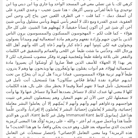
كرهي لك، يا مَن تصلي معي في المسجد الواحد ويا جاري ويا ابن ديني ويا ابن
توحيدي ويا تابعاً لقرآني ونبيي أكرهك – هذا شيئ عجيب – وعندي القدرة على
أن أسفك دمك – كما قلت – في الظرف اللعين حين يتاح إلي وحين آمن
العقوبة، عندي القدرة ومع ذلك لا أشعر بأنني مُبهظ وبأنني مشلول وبأنني شيئ
آخر، أي شئ غير أن أكون إنساناً حقيقياً، لا يُبهِظهم هذا الشيئ، على كل حال
هؤلاء – كما قلت لكم – المهجوسون المسكنون والممسوسون يرون الناس
الذين يدّعون حبهم وإرادة نفعهم وخيرهم مادة استعمالية لهم وميداناً يصولون
ويجولون فيه لكي يُثبِتوا أنهم دُعاة كبار وأنهم دُعاة إلى الله وأنهم أهل الله
ورجال الله، وحدِّثني ما شئت طبعاً عن اللحى والعمائم والتشقيق في الكلمات
والتقعر على بلاغة واطئة طبعاً ومُعجَمية مُهترئة وفكر منضوب مُستنَزف، لكن لا
يغر بهذا إلا الجهلاء للأسف الذين فعلاً صاروا أو أوشكوا أن يصيروا مادة
استعمالية لهؤلاء، هم أدوات يقتلون بها ويُفجِّرون بها ويذبحون بها وهم لا يدرون،
طبعاً لأنهم تربية هؤلاء الممسوسين، فماذا تريد؟ هل تُريد أن يتخرَّج من تحت
أيديهم عباقرة نقدة أيقاظ فحّاص سئّالون؟ هذا مُستحيل، أنت تأمل في
المُستحيل، تأمل فيما لا تفهم أصلاً وفيما لا يخطر منك على بال، هذه الكلمات
كلها لا معنى لها عندك، لذلك لا تتساءل بصددها أصلاً ولا تتساءل عنها ولا بها وأنت
لا تسعملها، لكن حتى الآن لم نفهم المعيار، وهم يستعملون البشر في تثبيت
هواجسهم ودعاواهم أنهم وأنهم وأنهم لا يُمكِنهم إلا أن يعاملوا البشر معاملة
إحصائية، والبشر لا يُعاملون إحصائياً، البشر لا يُعاملون إلا إفرادياً، والدين علَّمنا
هذا قبل إيمانويل كانط Immanuel Kant وقبل غير كانط Kant، الدين هو الذي
علَّمنا هذا وبأجمل صورة، لم أعثر – والله – على رمزية تُؤكِّد هذا المعنى كرمزية
الحديث الذي سأسوقه بعد قليل، وهو حديث يحكي واقعاً، ما هو هذا الحديث؟ ما
هذه الرمزية؟ وما معنى التعامل الإحصائي؟ بإختصار سنتحدَّث عن التعامل