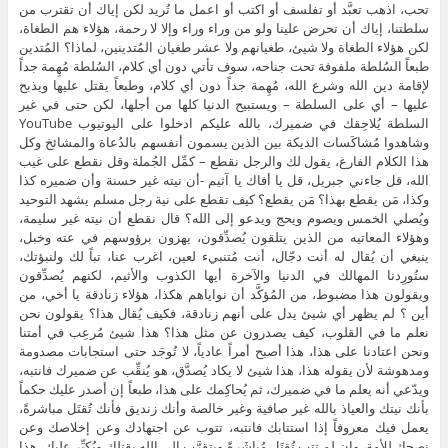
تحب، اذهب تعبَّد أو تفلسف أو اكتب أو اعمل ما تُريد لكن إياك أن تقترب من
سلطتنا، إياك أن تحرض علينا ولو من وراء وراء وإلا لا رحمة، هؤلاء هم الطغاة،
لكن هؤلاء الطغاة ولا شيئ، طغيانهم ولا عشر طغيان المُتدينين، لماذا؟ المُتدين
طبعاً السُلطة ملفوفة تحت جناحه، سوف تأتي دون أي كلام، السُلطة مُهِمة جداً
لإقامة دين الله وشرع الله، مُهِمة جداً دون أي كلام، وطبعاً يقتل عليها ويذبح
عليها – أي على السلطة – ويستبيح الدنيا كلها من أجلها، لكن حتى في غير
السلطة يُلاحِقك في ضميرك، بالله عليكم ادخلوا على اليوتيوب YouTube
وشاهدوا مُشاكَسات الديكة بين الذين يسمون أنفسهم بالدُعاة والمشائخ وكل
هذا الكلام الفارغ، يقول لك والرجل نقطع – كمِّل الجُملة وقل نقطع على غيب
الله، قل جاءني جبريل، قل يا أفاك يا آثيم -أن نيته غير حسنة وأن ضميره كذا
وكذا، مَن يقطع بهذا؟ مَن يقطع؟ كيف تقطع على نية رجل مسلم يشهد التوحيد
ويُصلي الخمس ويصوم ويحج ويدعو إلى الله؟ قال نقطع أن نيته غير سليمة،
وهؤلاء المعاتيه من الذين يتلقون يُصدِّقون، يهزون برؤوسهم في عته وخبل،
ينبغي أن يُقال له أنت دجّال، أنت مُتنبيء لعين، اغرب عنا، تباً لك ولنبؤتك،
ستُورِدنا المهالك في الدنيا والآخرة أيها الكذوب والأثيم، لكنهم يُصدِّقون
ويقولون هذا مضبوط، من المُؤكَّد أن نواياهم هكذا، هؤلاء زنادقة يا أخي، من
أين ؟ لم يظهر أي شيئ يدل على أنهم زنادقة، فكيف يُقال هذا؟ يقولون نحن
نعلم ما في القلوب، كيف يصدرون عن مثل هذا؟ هذا شيئ مُرعِب في أمتنا
ونحن اعتادنا على هذا، هذا أصبح أمراً عادياً، لا تُوجَد حتى استجابات مصدومة
ومدهوشة لأن يقوله هذا، هذا شيئ لا يكاد يُصدَّق، هو يُنقِّب عن ضميرك فانتبه،
ويدّعي أنه يعلم ما في ضميرك، ثم يُحاكِمك على هذا، طبعاً إن أصدر عليك حكماً
بأنك نيتك والعياذ بالله غير صافية وغير خالصة وأنك زنديق فأنك تُقتَل مباشرةً،
يعمل فيك معروفاً إذا استتابك فانتبه، تتوب عن اجتهادك وعن إخلاصك وعن
نصحك للأمة، وإن لم تتب تُقتَل مُباشَرةً ويتقرَّب إلى الله بقتلك ويُكبِّر عليك، هذا