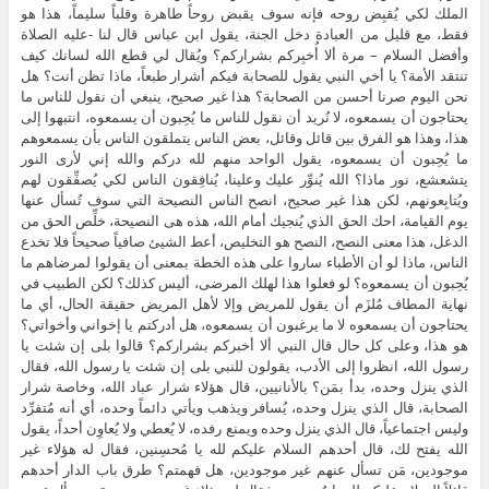
الملك لكي يُقبِض روحه فإنه سوف يقبض روحاً طاهرة وقلباً سليماً، هذا هو
فقط، مع قليل من العبادة دخل الجنة، يقول ابن عباس قال لنا -عليه الصلاة
وأفضل السلام – مرة ألا أُخبِركم بشراركم؟ ويُقال لي قطع الله لسانك كيف
تنتقد الأمة؟ يا أخي النبي يقول للصحابة فيكم أشرار طبعاً، ماذا تظن أنت؟ هل
نحن اليوم صرنا أحسن من الصحابة؟ هذا غير صحيح، ينبغي أن نقول للناس ما
يحتاجون أن يسمعوه، لا نُريد أن نقول للناس ما يُحِبون أن يسمعوه، انتبهوا إلى
هذا، وهذا هو الفرق بين قائل وقائل، بعض الناس يتملقون الناس بأن يسمعوهم
ما يُحِبون أن يسمعوه، يقول الواحد منهم لله دركم والله إني لأرى النور
يتشعشع، نور ماذا؟ الله يُنوِّر عليك وعلينا، يُنافِقون الناس لكي يُصفِّقون لهم
ويُتابِعونهم، لكن هذا غير صحيح، انصح الناس النصيحة التي سوف تُسأل عنها
يوم القيامة، احك الحق الذي يُنجيك أمام الله، هذه هى النصيحة، خلِّص الحق من
الدغل، هذا معنى النصح، النصح هو التخليص، أعط الشيئ صافياً صحيحاً فلا تخدع
الناس، ماذا لو أن الأطباء ساروا على هذه الخطة بمعنى أن يقولوا لمرضاهم ما
يُحِبون أن يسمعوه؟ لو فعلوا هذا لهلك المرضى، أليس كذلك؟ لكن الطبيب في
نهاية المطاف مُلزَم أن يقول للمريض وإلا لأهل المريض حقيقة الحال، أي ما
يحتاجون أن يسمعوه لا ما يرغبون أن يسمعوه، هل أدركتم يا إخواني وأخواتي؟
هو هذا، وعلى كل حال قال النبي ألا أخبركم بشراركم؟ قالوا بلى إن شئت يا
رسول الله، انظروا إلى الأدب، يقولون للنبي بلى إن شئت يا رسول الله، فقال
الذي ينزل وحده، بدأ بمَن؟ بالأنانيين، قال هؤلاء شرار عباد الله، وخاصة شرار
الصحابة، قال الذي ينزل وحده، يُسافر ويذهب ويأتي دائماً وحده، أي أنه مُتفرِّد
وليس اجتماعياً، قال الذي ينزل وحده ويمنع رفده، لا يُعطي ولا يُعاوِن أحداً، يقول
الله يفتح لك، قال أحدهم السلام عليكم لله يا مُحسِنين، فقال له هؤلاء غير
موجودين، مَن تسأل عنهم غير موجودين، هل فهمتم؟ طرق باب الدار أحدهم