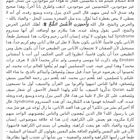
قائلاً السلام عليكم لله يا مُحسِنين، فقال له هؤلاء غير موجودين، مَن تسأل عنهم
غير موجودين، المُحسِنين غير موجودين، اذهب واطرق باباً آخراً، وهذا صحيح
وقد صدق لأنه ليس منهم، قال النبي الذي ينزل وحده ويمنع رفده، أي أنه لا
يعطي، لا يبض بقطرة كما يُقال، يده مثل الصخرة بسبب البخل – والعياذ بالله –
والحرص والشح، قال الله
وَأُحضِرَتِ الأَنفُسُ الشُّحَّ
۩
، أهلك الناس الحرض
والشح، النبي يقول ويجلد عبده، هذا يتلازم مع أوصافه، أي أنها سندروم
Syndrome كما يقولون، لا يُوجَد إنسان أناني رحيم وحبّاب، هذا مُستحيل طبعاً،
الأناني يكون قاسياً، الأناني يكون بخيلاً، لا تقل لي فلان أناني وهو كريم جداً، هذا
مستحيل لأن الصفتان لا تجتمعان، الأناني من الطبيعي جداً أن يكون بخيل ومن
الطبيعي جداً أن يكون قاسياً، انظروا إلى النبي الحكيم، أين أنت يا أينشتاين
Einstein وقد ذكرت لنا موسى وعيسى ولم تذكر محمداً لأنك لا تعرف تراث
محمد؟ وهذا ليس عيبه، عيب المسلمين أنهم لم يُبلِّغوا للعالم تراث محمد، لم
يُحسِنوا أن يعرضوه عرضاً جيداً، قيل سيفٌ ومُصحَفٌ وآتيناكم بالذبح، ما شاء الله
عليكم يا مُسلِمين، لقد بلَّغتم دين محمد، لقد بلَّغتم دين رحمة العالمين بسيفٍ
ومُصحَفٍ، قالوا للناس انتبهوا وأقرِنوا بين القرآن والسيف، أول ما تسمعون
كلمة Quran تذكَّروا السيف، تباً لكم ولهذا الشعار الأحمق، أي شعار سيف
ومُصحَف، على كل حال لا علينا من هذا، قال النبي ينزل وحده ويمنع رفده ويجلد
عبده، أف، الصحابة فهموا هذه المُتلازِمة، أي هذه السندروم Syndrome، قال
ألا أخبركم بشر من ذلكم؟ أي مِن هذا العبد الأناني، ما زال يُوجَد مَن هو شرٌ منه،
مَن يا رسول الله؟ قال الذين يُبغِضون الناس والناس يُبغِضونهم، الواحد منهم
كارهٌ مكروه، هو يعيش على الكراهية، إذن هذا له علاقة بموضوعي، إنسان
مكروه والعياذ بالله، هو ينفث كراهية، وطبيعي أن يستدعي الكراهية فانتبهوا،
الآن في علم النفس والعلوم الحافة بعلم النفس يقولون كل المشاعر السلبية –
طبعاً في رأسها الكراهية والحقد والضغينة – مِن شأنها أن تجتذب إليها نظائرها،