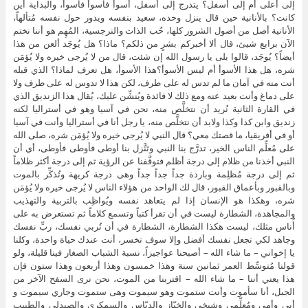
إلى أعلى أم إلى أسفل؟ يتدرج إلى أسفل، أسوأ فأسوأ فأسوأ، والبداية أين
كانت؟ بالأنانية حين قال ينزل وحده، سعيد بنفسه ويدور حول نفسه مُتألهاً،
الأنانية أصل من أصول الشرور كلها، حُب الذات والنرجسية، المُهِم هو أننا نختم
الآن برابع شيئ، قال ألا أخبركم بشرٍ من ذلكم؟ ماذا؟ هل يُوجَد ألعن من هذا
أيضاً؟ يُوجَد، قالوا بلى يا رسول الله إن شئت، قال من لا يُرجى خيره ولا يُؤمَن
شره، هل هذا الأسوأ أم ليس الأسوأ؟هذا الأسوأ، هل تعرف لماذا؟ الذي قبله
أنت منه في آمان ما لم تدس له على طرف، لكن هذا لا تدوس له على طرف ولا
على دماغ وأنت بعيد عنه ومع ذلك لا فائدة ويُنشِّن عليك، يُقال هذا الزنديق الذي
في القارة الثانية نُريد أن نتخلَّص منه، نحن في آسيا وهو في أستراليا لكنه
زنديق وابن كذا وكذا ولابد أن نتخلَّص منه، يا رجل أنا في أستراليا وأنت في آسيا
أو في أفريقيا، ما قصتك معي؟ قال النبي لا يُرجى خيره ولا يُؤمَن شره، صلى الله
على مُعلِّم الناس الخير، تدرَّج بنا النبي وتَنَّزل بنا أوطى فأوطى فأوطى، أي أن
النبي أخذنا من ظلام إلى درجة أظلم فتوقَّفنا عن الرؤية ثم إلى درجة أكثر ظلاماً
ثم إلى درجة مُظلِمة وباردة جداً جداً جداً وهى درجة كريهة وتُذكِّر بالموت
وبالقبور وبأعماق القبور، قال لك الواحد من هؤلاء الناس لا يُرجى خيره ولا يُؤمَن
شره، وهكذا هو الإنسان إذا لم يتعاهد نفسه ويُواظِب بالتربية والتهذيب
والمجاهدة، الشطارة ليست في أن تقرأ كتباً وتسمع كلاماً ثم تستعرض به على
أُناس مثلك، ليست هكذا الشطارة، الشطارة في أن تُربي نفسك، ربِّ نفسك
وجاهد لكي تجعل نفسك أفضل وإلا سوف تخسر، أنت عندك حياة واحدة، وكلنا
يا إخواني – ما شاء الله – أصبحنا عواجيزاً، نسبة الشباب الصغار فينا قليلة، ولو
قولنا مُتوسِّط العمر ثمانين سنة وهذا خمسون وهذا أربعون وهذا ستون فإن
هذا يعني أننا – ما شاء الله – اقتربنا من الموت، نحن نرى السفح الآخر من
الجبل، أنا سأموت وأنت ستموت وهو سيموت وهى ستموت وجاري سيموت و
أبي وأمي ومُعلِّمي وشيخي والخبّاز والدبّاس والسمكري والصيدلي والطبيب