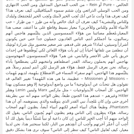
الخالص – Pure أو Rein – من الحب المدخول المدغول ومن الحب الانتهازي
ومن الحب الوسلي الذرائعي وإن شئتم سموه الميكافيللي، كيف نعرف هذا؟
كيف تعرف هذا وأنت تدّعي أنك تُحِب الخير لأمتك وتُحِب الخير لمُجتمَعك ولبلدك
وللناس وللبشرية؟ كيف تعرف أن حُبك خالص وأنه من طِرز – مِن طِراز – حب
الأنبياء للأمم وللناس وللآخرين؟ معيار بسيط وقاطع على ما أعتقد، صعب هذا
المعيار،مُعظَم مصائبنا من هؤلاء الممسوسين الذين يتلبَّسهم هاجس أنهم
رساليون، ما أجملكم أنتم، الناس العاديون جميلون جداً حتى حين يكونون
أشراراً وسيئين، لماذا؟ شرهم على قدهم، شر صغير محصور مثل شرارة تُوشِك
أن تنطفئ من تلقائها أحياناً إن لم يأت هؤلاء اللعائن لكي يُوظِّفوها في إحداث
حريق يأتي على الأخضر واليابس، مَن هم؟ هؤلاء الممسوسون المهجوسون
بهاجس أنهم يحملون رسالة، القدر اصطفاهم وانتخبهم لكي يضطلعوا بأداء
رسالة، نحن نعرف الرسل فقط، هؤلاء هم الرسل لكن أنتم لستم رسلاً، هم
يتلبَّسهم هذا الهاجس، أنهم سفراء السماء في الاضطلاع بمُهِمة، لديهم مُهِمات
– Missions أو Missionen – عظيمة، ما هى هذه المُهِمة؟ تغيير العالم، قد
تقولون هل تتحدَّث عن أيدولوجية؟ ما من واضع أيدولوجية إلا وهو مسكون بهذا
الهاجس، كل أصحاب الأيدولوجيات – مثل ماركس Marx ولينين Lenin وهتلر
Hitler وغيرهم – عندهم هذا الجنون طبعاً، يظن الواحد منهم أنه نبي بطريقة
أخرى حتى وإن كان مُلحِداً، نبي القدر الذي يتوهَّمه والذي يستوهمه، أي أن هذا
Phantasm، وطبعاً هناك أنبياء أصغر لكنهم أنبياء أيضاً، يظنون أنهم أصحاب
رسالة، هؤلاء ينظرون إلى الناس وهم يظنون أنهم يُحِبون الناس، يقول لك
الواحد منهم أنا أُحِب الخير للناس، إن كان داعية أو نبياً مُتنبِّئاً دينياً يقول لك أنا
أُحِب أن أُعمِّر آخرتهم وأُحِب أن أُنقِذهم من النار، لكننا سنختبر هذا، نحن لدينا
معيار، كيف تُعامِل الناس؟ كيف تنظر إلى الناس؟ سوف نرى هذا بشكل دقيق