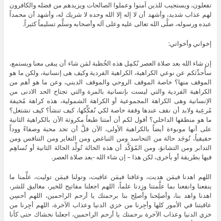
تفعلون، ويستجيب للذين آمنوا وعملوا الصالحات ويزيدهم من فضله والكافرون
لهم عذاب شديد، وأشهد أن لا إله إلا الله وحده لا شريك له، وأشهد أن محمداً
عبده ورسوله، صلَّى الله تعالى عليه وعلى آله وأصحابه وسلَّم تسليماً كثيراً.
إخواني وأخواتي:
إن شاء الله بعد صلاة العصر نُكمِل هذه الخُطبة لمَن شاء أن يبقى معنا ويستمع،
سأُحدِّثكم عن نوعي الكراهية، الكراهية الفردية وكيف هى إنسانية، ولكن ما هو
الموقف منها؟ خاصة الموقف الروحي والموقف الديني، وعن ما هو أهم من
الكراهية الفردية والتي ليست بإنسانية بالمرة والتي تجتاح الحد الادنى من
الإنسانية وهى الكراهة المجموعية أو الكراهة الشمولية، هذه كراهة مُخيفة
مُرعِبة ولابد أن نقف عندها وقفة خاصة لكي نُفكِّكها، كيف تنشأ؟ كيف تشتغل؟
ما هو منطقها الداخلي؟ أقول لكم أن أمتنا طبعاً مكروثة الآن بالكراهية الثانية
على أنها موبوءة أيضاً بالكراهية الأولى، الآن قلَّ أن تجد محبة وصفاءً ووداً
حقيقياً، تُوجَد حالة من التحاسد ومن التباغض ومن التغاير ومن التنافس ومن
التدابر ومن التشانؤ، ومن المُؤكَّد أن هذه الحالة تُولِّد الحالة الثانية أو تُساهِم
فيها بطريقة أو بأخرى، لكن هذا – إن شاء الله -بعد صلاة العصر.
اللهم اهدنا فيمَن هديت، وعافنا فيمَن عافيت، وتولنا فيمَن توليت، علِّمنا ما
ينفعنا وانفعنا بما علَّمتنا وزِدنا علماً، اللهم اجعلنا مفاتيح للخير، مغاليق للشر،
اهدنا واهد بنا، وأصلِحنا وأصلِح بنا برحمتك يا أرحم الراحمين، اللهم أحسِن
عاقبتنا في الأمور كلها وأجِرنا من خزي الدنيا وعذاب الآخرة، اللهم أجِرنا من
خزي الدنيا وعذاب الآخرة برحمتك يا أرحم الراحمين، اجعلنا نخشاك حتى كأنا