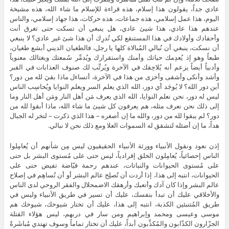
عادي جداً، يقولون هذا إسلام، هذه قراءة للإسلام ما شاء الله، هذه مشيخة
اليوم، هذا عمل إسلامي، هذه جماعات، هذه حركات، هذا جهاد إسلامي، والناس
عندهم هذا عادي، هذا شيئ عادي، هل ينبغي أن تسكت حتى تغرق أنت
وأحفادك وأولادك في هذا المستنقع لكي تُدرِك أن هذا شئ غير عادي؟ لا ينبغي
أن نسكت، ينبغي أن نُبالي المُبالاة كلها يا رجل، فالطغيان الديني أبشع طغيان،
طبعاً وهو إذ يُعدِمك حياتك وأمنك واستقرارك ويُدمِّر سُمعتك ويغتالك معنوياً
وأدبياً أيضاً يزعم أنه يُلاحِقك في الآخرة ويُرتِّب لك صنوف العذابات في القبر
وأشد وأنكى وأشقى وأخزى من هذا في الآخرة، أتساءل ماذا بقيَ لله من دور؟
أين دور الله؟ لا يُوجَد أي دور، الله الذي يعلم السر ويعلم النوايا ويُحاسِب الناس
ليس له دور، نحن نعلم النوايا، الله الذي يعرف مَن أهل النار ومَن أهل النار وما
إلى ذلك نحن نعرف مثله، هم يعرفون كل شيئ ما شاء الله، ماذا أبقوا لله من
دور؟ لم يبقوا لله من دور، والله ما إن أصغره – هذا الذي ذكرت – لتخر له الجبال
هداً، ما إن أضئله لتشقق له السموات العلا ومع ذلك نحن لا نبالي.
إذن نعود ونقول الأنبياء وورثة الأنبياء الحقيقيون ليس مِن شأنهم أن يُعامِلوا
الناس إحصائياً، يُعامِلون الخلق إفرادياً، ليس حتى على مُستوى البشر بل حتى
على مُستوى الحيوانات والنباتات، عندهم رحمة فيّاضة تفيض حتى على
الحيوانات، انتبه إلى هذا، إذا أردت أن تُصلِح عالم البشر أو أن تُساهِم في إصلاح
عالم البشر وإذا كان آدك وأتعبك وأرهقك الاضمحلال والفقر الروحي لدى الناس
والأخلاقي عليك أن تبدأ بنفسك، عليك أن تسير في طريق الأنبياء وليس في
طريق المُتنبئين الكذبة، انتبه إلى هذا، عليك أن تختار شيوخك، شيوخك هم
موسى وعيسى ومحمد وإبراهيم ومن سار في دربهم، ليس هؤلاء القتلة
الجزّارون الكذّابون والمُكذِّبون أبداً، عليك أن تختار تماماً وسوف تهتدي مُباشَرةً