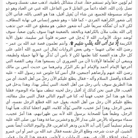
لم تُؤمِن حقاً ولم تستقم حقاً، عندك مشاكل باطنية، اذهب صف نفسك وسوف
تصل بإذن الله، العلة دائماً من القابل لا من الفاعل، الله غني عن العباد وهو ذو
موائد مبسوطة للجميع، مَن شاء أن يُقبِل أقبل، هذا هو الغنى بالله، فنأتي الآن
إلى شعور الكراهية الفردي – كما قلنا – وهو شعور إنساني في نهاية المطاف،
لكن لابد أن نُفكِّكه سريعاً على أنه شعور خطير، هو مقطع عن الله، حين تذهب
إلى الله بقلب ملآن بالكراهية وبالحقد بالضغينة فهذا سوف يكون صعباً، سوف
تُوصَد دونك الأبواب، الله لا يُدخِل في حضرته قلوباً غير سليمة، تقول الآية
الكريمة
إِلَّا مَنْ أَتَى اللَّهَ بِقَلْبٍ سَلِيمٍ
۩
، وأنتم تعلمون قصة عبد الله بن عمر –
رضيَ الله تعالى عنهما – وفي بعض الروايات يُقال ابن عمرو، الله أعلم، على
كل حال هذه القصة كلنا نعلمها لكن لا بأس أن نُذكِّر بها لأنها جميلة ولطيفة،
وينبغي أن نُعلِّماها لأولادنا لأن من الضروري أن يسمعوا هذا، وهى القصة التي
أخرجها الإمام أحمد والإمام أبو بكر البزّار وغيرهما من حديث أنس بن مالك
رضيَ الله عنهم وأرضاهم أجمعين، قال أنس كنا جلوس عند رسول الله – عليه
الصلاة وأفضل السلام وآله – فقال يطلع عليكم الآن رجلٌ من أهل الجنة، أي من
هذا الطريق سوف يأتي رجل من أهل الجنة، النبي يُبشِّر بهذا، وهذا يدخل في
الغيب، قال فبين نحن كذلك إذ أقبل رجل لحيته تنطف منها ماء الوضوء، فقلنا
هذا هو، هذا أمرٌ عجيب فهنيأً له، كنا في اليوم التالي فقال النبي مثل مقالته،
يطلع عليكم الآن رجل من أهل الجنة، يقول عبد الله فطلع الرجل نفسه، أي
نفس الرجل، وهذا أمرٌ عجيب، فالنبي يُؤكِّد كلامه، اللهم اجعلنا كذلك، هنيأً لهذا
الرجل، وطبعاً هنيأً للصحابة برسول الله لأنه بين ظهرانيهم، هذا أمرٌ عجيب،
سماء موصولة بالأرض على مدار الأربع وعشرين ساعة وهذا نور، صلى الله عليه
وسلم تسليماً كثيراً إلى أبد الآبدين ودهر الداهرين، قال واليوم الثالث أيضاً نفس
الشيئ، أي حدث شرحه، وطلع الرجل نفسه فقال عبد الله بن عمر أو ابن عمرو
– يُوجَد اختلاف الآن في بعض الروايات – لأعلمن حقيقة هذا الرجل، فولى