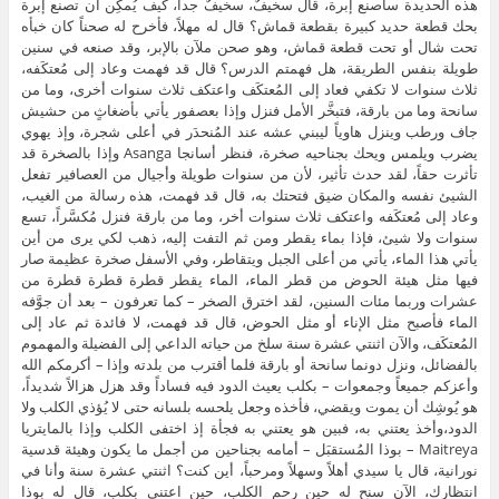
هذه الحديدة سأصنع إبرة، قال سخيفٌ، سخيفٌ جداً، كيف يُمكِن أن تصنع إبرة
بحك قطعة حديد كبيرة بقطعة قماش؟ قال له مهلاً، فأخرح له صحناً كان خبأه
تحت شال أو تحت قطعة قماش، وهو صحن ملآن بالإبر، وقد صنعه في سنين
طويلة بنفس الطريقة، هل فهمتم الدرس؟ قال قد فهمت وعاد إلى مُعتكَفه،
ثلاث سنوات لا تكفي فعاد إلى المُعتكَف واعتكف ثلاث سنوات أخرى، وما من
سانحة وما من بارقة، فتبخَّر الأمل فنزل وإذا بعصفور يأتي بأضغاثٍ من حشيش
جاف ورطب وينزل هاوياً ليبني عشه عند المُنحدَر في أعلى شجرة، وإذ يهوي
يضرب ويلمس ويحك بجناحيه صخرة، فنظر أسانجا Asanga وإذا بالصخرة قد
تأثرت حقاً، لقد حدث تأثير، لأن من سنوات طويلة وأجيال من العصافير تفعل
الشيئ نفسه والمكان ضيق فتحتك به، قال قد فهمت، هذه رسالة من الغيب،
وعاد إلى مُعتكَفه واعتكف ثلاث سنوات أخر، وما من بارقة فنزل مُكسَّراً، تسع
سنوات ولا شيئ، فإذا بماء يقطر ومن ثم التفت إليه، ذهب لكي يرى من أين
يأتي هذا الماء، يأتي من أعلى الجبل ويتقاطر، وفي الأسفل صخرة عظيمة صار
فيها مثل هيئة الحوض من قطر الماء، الماء يقطر قطرة قطرة قطرة من
عشرات وربما مئات السنين، لقد اخترق الصخر – كما تعرفون – بعد أن جوَّفه
الماء فأصبح مثل الإناء أو مثل الحوض، قال قد فهمت، لا فائدة ثم عاد إلى
المُعتكَف، والآن اثنتي عشرة سنة سلخ من حياته الداعي إلى الفضيلة والمهموم
بالفضائل، ونزل دونما سانحة أو بارقة فلما أقترب من بلدته وإذا – أكرمكم الله
وأعزكم جميعاً وجمعوات – بكلب يعيث الدود فيه فساداً وقد هزل هزالاً شديداً،
هو يُوشِك أن يموت ويقضي، فأخذه وجعل يلحسه بلسانه حتى لا يُؤذي الكلب ولا
الدود،وأخذ يعتني به، فبين هو يعتني به فجأة إذ اختفى الكلب وإذا بالمايتريا
Maitreya – بوذا المُستقبَل – أمامه بجناحين من أجمل ما يكون وهيئة قدسية
نورانية، قال يا سيدي أهلاً وسهلاً ومرحباً، أين كنت؟ اثنتي عشرة سنة وأنا في
انتظارك، الآن سنح له حين رحم الكلب، حين اعتنى بكلب، قال له بوذا