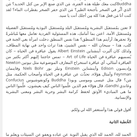
Buddhaكنت معك طيلة هذه الفترة، مَن الذي صنع الإبر من كتل الحديد؟ مَن
الذي أثَّر في الصخر بأجنحة الطير؟ مَن الذي حفر الصخر بقطرات الماء؟ لقد
كنت أنا مَن فعل هذا كله مِن أجلك أنت يا سيد.
لا تعتن بمُستقبَل البشرية ومُستقبَل البلد ومُستقبَل البوذية ومُستقبَل الفضيلة
ومُستقبَل الأمة، اعتن بما أمامك، هذه المسئولية الفردية تعامل معها مُباشَرةً
ولا تحقرها، أرأيتم هذا المنطق؟ هذا نفس المنطق دخلت امرأة بغي الجنة في
كلب، هذا – سبحان الله – نفس الشيئ، هذا تراث واحد في نهاية المطاف،
ولذلك كان ألبرت أينشتاين Albert Einstein يقول عباقرة فن الحياة – كان
يُسميهم عباقرة فن الحياة Art of Life – تمس حاجتنا إليهم أكثر بكثير من
العباقرة أمثالي، أي عباقرة استخراج المعارف الموضوعية مثل نيوتين Newton
وإديسون Edison وأينشتاين Einstein ونيلز بور Niels Bohr وفاينمان
Feynman وأمثال هؤلاء، تحدَّث عن عباقرة فن الحياة وأصحاب الحكمة، مثل
مَن؟ قال مثل عيسى وموسى وبوذا Buddha وكونفوشيوس Confucius
وغاندي Gandhi، قال هؤلاء هم الذين علَّموا الناس كيف يعيشون، علَّموا الناس
ما هى المباديء الأوثق لحفظ كرامة البشر وحرية البشر ومعنى البشرية
والإنسانية.
أقول قولي هذا وأستغفر الله لي ولكم.
الخُطبة الثانية
الحمد لله، الحمد لله الذي يقبل التوبة عن عباده ويعفو عن السيئات ويعلم ما