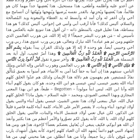
عن أعدو عليه وأظلمه وأطغى، هذا مستحيل، هذا يُغضِبها جداً مهما كان هو
ظالماً، هذا يُغضِبها ويُحزِنها، بالقدر نفسه يُرضيها ويُبهِجها ويُهنّئها أن أتسامح مع
أخي وأن أغفر له وأن أمد له وأبسط له يد العطاء والمعونة ويد المُصالَحة
والسلام، أليس كذلك؟ فأنا أرقب أبي وأمي في إخواني، أليس كذلك؟ هو هذا
ببساطة، هذا تعليل قوي، بالمنطق ذاته – لن أقول هذا تنويع عليه بالعكس هذا
تأسيس له – مَن هو رب البشر جميعاً؟ لا إله إلا الله، مَن هو رب العالمين الذي
خلقهم ومن ثم هم عباده؟ الله تبارك وتعالى، هو ربي ورب عدوي هذا، ربي ورب
أخي وحبيبي أيضاً، هو وحده لا إله إلا هو، ولذلك القرآن يبدأ بقوله
بِسْمِ اللّهِ
الرَّحْمنِ الرَّحِيمِ ۩ الْحَمْدُ للّهِ رَبِّ الْعَالَمِينَ
۩
وهذا أمرٌ عجيب، أول آية بعد
البسملة هى
الْحَمْدُ للّهِ رَبِّ الْعَالَمِينَ
۩
، وآخر سورة تقول
قُلْ أَعُوذُ بِرَبِّ النَّاسِ
۩ مَلِكِ النَّاسِ ۩ إِلَهِ النَّاسِ
۩
، هو رب العالمين وهو رب الناس وإله الناس وملك
الناس، سنفهم هذا إن آمنا به حقاً كما آمن به الأنبياء، هم آمنوا به بعمق مُتألِّق
نفاذّ مُستبصِر، هم يفهمون هم دلالة هذا الإيمان ولذلك هم عدّوا الخلق كلهم
أبناء الله بتعبير عيسى، ليس عيسى هو ابن الله وحده، هو كان يقول كلهم أبناء
الله وأنا ابن الله، ليس ابناً مولوداً – Begotten – طبعاً، هو ابن بهذا المعنى
المجازي وبهذا المعنى العبودي، ومحمد – عليه السلام – يقول ماذا؟ الخلق كلهم
عيال الله، عيال بمعنى أولاد، هذا نفس الشيئ، عيسي يقول أبناء والنبي يقول
أولاد لوجود أبناء وبنات، لا يقتصر الأمر على الأبناء، كلمة أبناء كلمة قاصرة قليلاً
عن الذكور، لكن عيال تعني أولاد فتشمل الابناء والبنات، فالنبي يقول الخلق
كلهم أولاد الله، يا الله، كأنه يقول لكم تصوَّروا والأمر أعظم من هذا بكثير وأنفذ
أن الله هو أبوكم، فكيف ينبغي أن يُعامِل بعضكم بعضاً؟ كإخوة، هذا هو، ومن هنا
إشهاد النبي فهو دائماً يُشهِد الله أن العباد كلهم إخوة، كأنه يقول أُشهِدك يارب
أنني مُوقِن بأنك ربنا جميعاً، وأنا من هنا أنطلق، من هنا محبتي لهم، من هنا