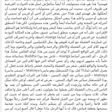
فهمتم؟ هذا هو، هذه مسئوليته، أنا أيضاً سأتعرَّض لمثل هذه الحوادث العرضية
في ظروف أخرى، ستنبت لي وستعرض لي مسئوليات جزئية ظرفية فيجب أن
أتحمَّلها، هل فهمتم كيف هذا؟ حين يفتقر أخي أو أختي أو قريبي أو نسيبي أو
صديقي أو حبيبي وأعلم هذا ينبغي أتحمَّل مسئوليتي في أن أرفع خصاصته وأن
أشركه في المحنة وفي المأساة أيضاً والضر، هذه مسئوليتي، لكن هذا المنطق
في حد ذاته يُؤكِّد أن الذي يتناسب معنا كبشر ومع قدراتنا وإمكاناتنا هو المنطق
الإفرادي، على أنه في جوهره منطق إنساني عميق، تحكي هذه الحكاية البوذية
التقليدية عن قديس كان يُدعى أسانجا Asanga، أحبطه وأحزنه انصراف الناس
عن مُمارَسة الفضيلة مع كثرة لغوهم بها، مثل المُسلِمين اليوم وخاصة الدُعاة،
لديهم كلام كثير عن الفضيلة والأخلاق والرحمة والتعاون والبر والتقوى وما إلى
ذلك، لكن في الواقع العملي لا يُوجَد أي شيئ من هذا، يُوجَد العكس تماماً، هذا
الرجل – أي القديس أسانجا Asanga – عاش بعد بوذا Buddha بثمانمائة سنة،
علماً بأنه مشهور لديهم، وقد رأى نفس الحالة التي فيها كلام كثير عن الفضائل
والمحبة والواقع مُقفِر، صفر من الفضيلة والمحبة، فشعر بإحباط شديد فقرَّر أن
يعتزل العالم، لماذا؟ لعل بوذا المُستقبَل وهو مايتريا Maitreya – يُسمى مايتريا
Maitreya – الذي سيأتي بعد ألوف السنين – هكذا في التراث البوذي التقليدي
بوذا المُستقبَل سيأتي بعد ألوف السنين – يعرض له في كشف أو في حالة تمثّل
أو في حالة مثالية ويُرشِده إلى الطريقة الحُسنى التي يستطيع أن يعيد بها
الناس إلى رحاب الفضيلة لكي يعملوا بما يقولون، ذهب إلى أعلى جبل واعتكف
هناك، ثلاث سنوات وما من شيئ ، لم يخطر له شيئ، لم يسنح له شيئ، لم
تظهر له ومضة نور، فنزل من الجبل مُحبَطاً، فرأى عند سفح الجبل رجلاً مهزولاً
لكنه قانعاً راضياَ ودائم التبسام، أي يتبسَّم دائماً، وبيده كتلة حديد ضخمة
يمسحها بقطعة قماش، قال له يا أيها الرجل ماذا تفعل؟ قال أصنع إبرة، أي من