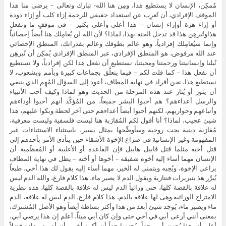
مُمكِن، الإنسان لا يستطيع هذا، ومِن هنا الله- تبارك وتعالى – يرضى منا هذا
الموقف الإفرادي، أن تُعرِب عن استعداد حقيقي للرحمة إزاء كلب أو إزاء دودة
أو إزاء هرة أوإزاء إنسان – هذا أعلى وأعلى بكثير – في موقفٍ ما وتفعل
هذاوتُبرهِن هذا قد تدخل الجنة بهذا، لماذا؟ لأن الله لن يُعامِلك هنا أيضاً إحصائياً
وإنما سيُعامِلك إفرادياً، وهو عالم بطوقك وعالم بقدراتك، المنطق الإحصائي
عند الله مرفوض، هو المنطق الإفرادي، عبر المنطق الإفرادي يُمكِن أن نُبرهِن
نُبلنا وإنسانيتنا ورحمتنا ومحبتنا، نستطيع أن نفعل هذا لكن إفرادياً، ولا نستطيع
أن نفعل هذا – كما قلت لكم – فيما يتعلَّق بجماعات كبيرة وبأمم وبشعوب، لا
نستطيع هذا، نحن أفراد في نهاية المطاف، أعود إلى السؤال المُهِم الذي ينبغي
أن يثور أو يُثار عند هذه المرحلة من الحديث وهو لماذا وكيف أحب الأنبياء
والرسل أعداءهم؟ هم أحبوا البشر جميعاً، من المُؤكَّد أنهم أحبوا أوداءهم
وأتباعهم وحواريهم، لكنهم أحبوا أيضاً أعداءهم حتى آخر لحظة وبكوا عليهم، هذا
شيئ عجيب، لماذا؟ أنا أقول لكم المُقارَبة هنا ليست فلسفية وليست معرفية،
مُقارَبة دينية بحت روحية وسأوضِّحها بمثال يسير، باستثناء الاستثناءات غير
المفهومة وغير الإنسانية في صراع الإخوة الأشقاء حين يتأدى الأمر بأحدهم إلى
قتل أخيه مثلما قتل قابيل هابيل فإن القاعدة أو الأغلبية أو المُعظَمية أن
الإنسان مهما أساء إليه أخوه شقيقه – أخوها أو أخته – يظل في نهاية المطاف
يراعي الإخوة، ويُحِبه ويتمنى له الخير، مهما أساء إليه يقول لك هذا أخي، طبعاً
يُبرِّر هذ بتبريرات فنتازية ويقول الدم لا يصير ماء، هذا كلام فارغ، والله الدم ليس
له علاقة بالقصة كلها، حتى وراثياً الدم ليس له علاقة بالقصة كلها، هذه نظرية
الامتزاج الوراثية وهى لها علاقة بالدم، هذا كلام فارغ، الدم ليس له علاقة، الدم
ماء ويصير ماء، يُوجَد شيئ أبعد من هذا وأكثر بساطة أيضاً وهو الأصل المُشترَك،
بمعنى أنني أرعى أبي في أخي حتى وإن كان أبي ميتاً، أعلم إن هذا يرضي أبي،
أعلم أن هذا يُحزِن أمي جداً، يُحِزنها جداً أن أكره أخي وأن أصرم وداده فضلاً