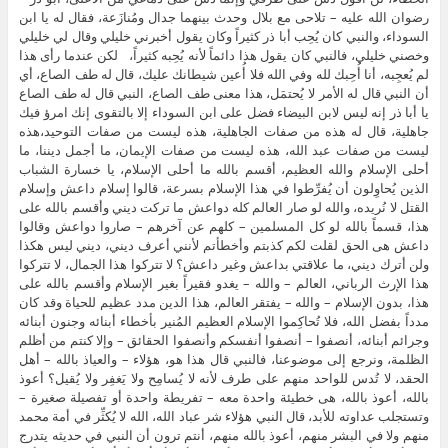
رضوان الله عليه – تلاحى مع بلال وحدث بينهما جدال ومُنازَعة، فقال له يا ابن
السوداء، والنبي كان يُحِب أبا ذر كثيراً وكان يقول أخبرني خليلي وقال لي خليلي
وخصني خليلي، فالنبي كان يقول هذا دائماً لأنه يُحِبه كثيراً، لكن عندما رأى هذا
لم يُعجِبه، أنا أُحِبك لله وفي الله فلا أُعين شيطانك عليك، قال له طف الصاع، أي
أن النبي قال له الأمر لا يُحتمَل، هذا معنى طف الصاع، النبي قال له طف الصاع
يا أبا ذر إنه ليس لابن البيضاء فضل على ابن السوداء إلا بالتقوى إنك امرؤ فيك
جاهلية، قال له هذه من صفات الجاهلية، هذه ليست من صفات التوحيد،هذه
ليست من صفات عبد الله، هذه ليست من صفات الإيمان، ما أجمل ديننا، ما
أحلى الإسلام والله العظيم، أقسم بالله ما أحلى الإسلام، يا خسارة الشباب
الذين يُحاوِلون أن يُفرِّطوا في هذا الإسلام بسرعة، قالوا إسلام داعش وإسلام
القتل لا نُريده، والله لو صار العالم كله دواعش ما تركت ديني وأقسم بالله على
هذا، قسماً بالله لو كل المسلمين – كلهم عن آخرهم – صاروا دواعش وقالوا
داعش هى الحق لقلت لكم كذبتم وأخطأتم لأنني أعرف ديني، ديني ليس هكذا
ولن أترك ديني، ما علاقتي بداعش وغير داعش؟ لا تتركوا هذا الجمال، لا تتركوا
هذا الإرث الرباني، العالم – والله – يغدو فقيراً بغير الإسلام وأقسم بالله على
هذا، بدون الإسلام – والله – يفتقر العالم، هذا الدين مدد عظيم للحياة وقد كان
مدداً بفضل الله، فلا تُحاكِموا الإسلام العظيم المُنير بأخطاء أبنائه وجنون أبنائه
وجرائم أبنائه، أنصفوا – أنصفوا أنفسكم وأنصفوا الحقائق – وإلا كنتم من أظلم
الظلمة، ونرجع إلى موضوعنا، فالنبي قال هذا هو، هؤلاء – والعياذ بالله – أهل
الحقد، لا تُدس للواحد منهم على طرف لأنه لا يُسامِح ولا يَغفِر ولا يُقيل؟ أعوذ
بالله، أعوذ بالله، هى خطيئة واحدة معه – تفريطة واحدة أو تفصيلة صغيرة –
وتستجلب عداوته للأبد، قال النبي هؤلاء شر عباد الله، الله لا يُكثِّر في أمة محمد
منهم ولا في البشر منهم، أعوذ بالله منهم، أنتم ترون أن النبي في حديثه يتدرج