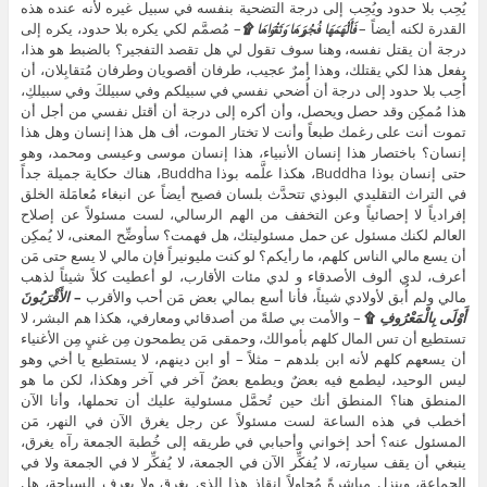
يُحِب بلا حدود ويُحِب إلى درجة التضحية بنفسه في سبيل غيره لأنه عنده هذه
القدرة لكنه أيضاً –
فَأَلْهَمَهَا فُجُورَهَا وَتَقْوَاهَا ۩
– مُصمَّم لكي يكره بلا حدود، يكره إلى
درجة أن يقتل نفسه، وهنا سوف تقول لي هل تقصد التفجير؟ بالضبط هو هذا،
يفعل هذا لكي يقتلك، وهذا أمرٌ عجيب، طرفان أقصويان وطرفان مُتقابِلان، أن
أُحِب بلا حدود إلى درجة أن أُضحي نفسي في سبيلكم وفي سبيلكَ وفي سبيلكِ،
هذا مُمكِن وقد حصل ويحصل، وأن أكره إلى درجة أن أقتل نفسي من أجل أن
تموت أنت على رغمك طبعاً وأنت لا تختار الموت، أف هل هذا إنسان وهل هذا
إنسان؟ باختصار هذا إنسان الأنبياء، هذا إنسان موسى وعيسى ومحمد، وهو
حتى إنسان بوذا Buddha، هكذا علَّمه بوذا Buddha، هناك حكاية جميلة جداً
في التراث التقليدي البوذي تتحدَّث بلسان فصيح أيضاً عن انبغاء مُعامَلة الخلق
إفرادياً لا إحصائياً وعن التخفف من الهم الرسالي، لست مسئولاً عن إصلاح
العالم لكنك مسئول عن حمل مسئوليتك، هل فهمت؟ سأوضِّح المعنى، لا يُمكِن
أن يسع مالي الناس كلهم، ما رأيكم؟ لو كنت مليونيراً فإن مالي لا يسع حتى مَن
أعرف، لدي ألوف الأصدقاء و لدي مئات الأقارب، لو أعطيت كلاً شيئاً لذهب
مالي ولم أُبق لأولادي شيئاً، فأنا أسع بمالي بعض مَن أحب والأقرب
–
الأَقْرَبُونَ
أَوْلَى بِالْمَعْرُوفِ
۩
– والأمت بي صلةً من أصدقائي ومعارفي، هكذا هم البشر، لا
تستطيع أن تس المال كلهم بأموالك، وحمقى مَن يطمحون مِن غنيٍ مِن الأغنياء
أن يسعهم كلهم لأنه ابن بلدهم – مثلاً – أو ابن دينهم، لا يستطيع يا أخي وهو
ليس الوحيد، ليطمع فيه بعضٌ ويطمع بعضٌ آخر في آخر وهكذا، لكن ما هو
المنطق هنا؟ المنطق أنك حين تُحمَّل مسئولية عليك أن تحملها، وأنا الآن
أخطب في هذه الساعة لست مسئولاً عن رجل يغرق الآن في النهر، مَن
المسئول عنه؟ أحد إخواني وأحبابي في طريقه إلى خُطبة الجمعة رآه يغرق،
ينبغي أن يقف سيارته، لا يُفكِّر الآن في الجمعة، لا يُفكِّر لا في الجمعة ولا في
الجماعة، وينزل مباشرةً مُحاوِلاً إنقاذ هذا الذي يغرق ولا يعرف السباحة، هل