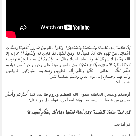
إِنَّ
الْحَمْدَ
لِلهِ، نَحْمدُهُ ونَسْتَعينُهُ وَنَسْتَغْفِرُهُ، وَنَعُوذُ باللهِ
مِنْ شر
ورِ أَنْفُسِنَا وسَيِّئَاتِ
أَعْمَالِنَا، مَنْ يَهْدِهِ
اللهُ
فَلَا
مُضِلَّ لَهُ، وَمَنْ يُضْلِلْ
فَلَا
هَادِيَ لَهُ، و
أَشْهَدُ أَنْ لَا
إله إلا
الله وَحْدَهُ لَا شَرِيْكَ
لَهُ
ولا نظيرَ له ولا مثالَ له،
وَأَشْهَدُ أَنَّ
سيدنا و
نَبِيَّنَا
وَحَبِيبَنَا
مُحَمَّدًا عَبْدُ اللهِ وَرَسُولُهُ وَصَفْوَتُهُ
مِنْ خلقهِ وأمينهُ على وحيهِ ونجيبهُ من عبادهِ،
صَلَّى اللَّهُ
– تعالى –
عَلَيْهِ
وعَلَى آله الطيبين وصحابته المُبارَكين الميامين
وأتباعهم بإحسانٍ إلى يوم الدينِ وسَلَّمَ تسليماً كثيراً.
عباد الله:
أوصيكم ونفسي الخاطئة بتقوى الله العظيم ولزوم طاعته، كما أُحذِّركم وأُحذِّر
نفسي من عصيانه – سبحانه – ومُخالَفة أمره لقوله جل من قائل:
مَّنْ عَمِلَ صَالِحًا فَلِنَفْسِهِ ۖ وَمَنْ أَسَاءَ فَعَلَيْهَا ۗ وَمَا رَبُّكَ بِظَلَّامٍ لِّلْعَبِيدِ
۩
ثم أما بعد: