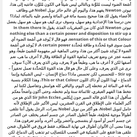
أشعة الضوء ليست مُلوَّنة وبالتالي ليس شيئاً في الكون مُلوَّن، فانتبه إلى هذا،
نيوتن Newton يفهم هذا، واليوم أي عالم حائز نوبل Nobel في وظائف
الأعضاء يقول لك هذا صحيح بنسبة مائة في المائة وأبصم عليه بالمائة، لماذا؟
نحن درسنا هذا الإعدادية وهو سهل، وسوف نرى كيف هو سهل، هو سهل بفضل
نيوتن Newton الذي كان من العبقريات الفذة، يقول In them there is
nothing else than a certain power and disposition to stir up a
sensation of this or that Colour، فهو قال لا يُوجَد في أشعة الضوء أي
شيئ سوى قوة مُحدَّدة و طاقة مُحدَّدة A certain power، لا يُوجَد في أشعة
الضوء لا يُوجَد شيئ أكثر من هذا، وحتى الماهية غير مفهومة للشيئ طبعاً، وهو
نفسه عجز عن وضع تعريف لماهية القوة أو الطاقة وقال لا أعرف ما هى، نعم
أصفها لكن لا أعرف ما هى، وطبعاً هو لا يعرف، ومَن الذي يعرف الآن؟ سوف
نرى مَن الذي يعرف، وعلى كل حال هو قال هذه القوة المُحدَّدة تعمل تحفيزاً –
Stir up – للتحسس، لكن تحسس ماذا؟ دماغ الإنسان – ليس الشبكية وإنما
الدماغ – لهذا اللون أو ذاك اللون This or that Colour، وهذا الكلام بنسبة
مائة في المائة لم نتخطه إلى اليوم، والباقي كله هوامش وتفاصيل لكننا لم
نتخط هذا الفهم العبقري، ثلاثمائة سنة ولم نتخطه، وحتى أكون واضحاً معكم
سأقول أن هذا الذي قاله السير جون إيكلس Sir John Eccles الذي هو من
أكبر العلماء على الإطلاق في القرن العشرين، ليس الأكبر على الإطلاق لأنه
حامل لنوبل Nobel، هو أكثر من نوبل Nobel بمرات، الرجل يقول أننا نتلقى
أطوالاً موجية مُختلِفة، طبعاً الطول الصادر عن جسم أصفر يختلف عن الصادر
عن جسم أحمر أو أسود أو بنفسجي وأخضر وإلى آخره، وأنتم تعرفون هذا،
وهذا معنى أن الألوان أطوال في نهاية المطاف، فقط فروق في الأطوال، فنحن
نتلقى هذا فتقع على الشبكية في العصب المُتصالِب ثم تذهب إلى الدماغ، لكن