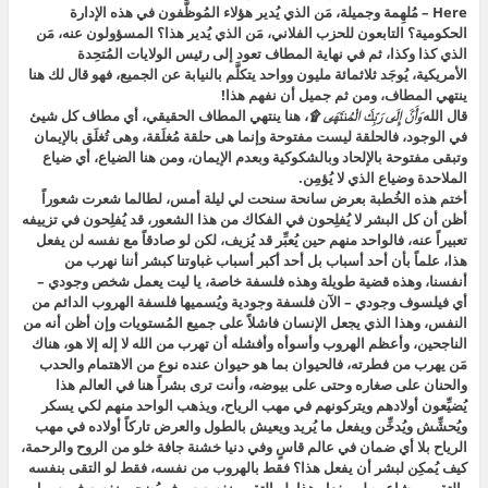
Here – مُلهِمة وجميلة، مَن الذي يُدير هؤلاء المُوظَّفون في هذه الإدارة
الحكومية؟ التابعون للحزب الفلاني، مَن الذي يُدير هذا؟ المسؤولون عنه، مَن
الذي كذا وكذا، ثم في نهاية المطاف تعود إلى رئيس الولايات المُتحِدة
الأمريكية، يُوجَد ثلاثمائة مليون وواحد يتكلَّم بالنيابة عن الجميع، فهو قال لك هنا
ينتهي المطاف، ومن ثم جميل أن نفهم هذا!
قال الله
وَأَنَّ إِلَى رَبِّكَ الْمُنتَهَى ۩
، هنا ينتهي المطاف الحقيقي، أي مطاف كل شيئ
في الوجود، فالحلقة ليست مفتوحة وإنما هى حلقة مُغلَقة، وهى تُغلَق بالإيمان
وتبقى مفتوحة بالإلحاد وبالشكوكية وبعدم الإيمان، ومن هنا الضياع، أي ضياع
الملاحدة وضياع الذي لا يُؤمِن.
أختم هذه الخُطبة بعرض سانحة سنحت لي ليلة أمس، لطالما شعرت شعوراً
أظن أن كل البشر لا يُفلِحون في الفكاك من هذا الشعور، قد يُفلِحون في تزييفه
تعبيراً عنه، فالواحد منهم حين يُعبِّر قد يُزيف، لكن لو صادقاً مع نفسه لن يفعل
هذا، علماً بأن أحد أسباب بل أحد أكبر أسباب غباوتنا كبشر أننا نهرب من
أنفسنا، وهذه قضية طويلة وهذه فلسفة خاصة، يا ليت يعمل شخص وجودي –
أي فيلسوف وجودي – الآن فلسفة وجودية ويُسميها فلسفة الهروب الدائم من
النفس، وهذا الذي يجعل الإنسان فاشلاً على جميع المُستويات وإن أظن أنه من
الناجحين، وأعظم الهروب وأسوأه وأفشله أن تهرب من الله لا إله إلا هو، هناك
مَن يهرب من فطرته، فالحيوان بما هو حيوان عنده نوع من الاهتمام والحدب
والحنان على صغاره وحتى على بيوضه، وأنت ترى بشراً هنا في العالم هذا
يُضيِّعون أولادهم ويتركونهم في مهب الرياح، ويذهب الواحد منهم لكي يسكر
ويُحشِّش ويُدخِّن ويفعل ما يُريد ويعيش بالطول والعرض تاركاً أولاده في مهب
الرياح بلا أي ضمان في عالم قاسٍ وفي دنيا خشنة جافة خلو من الروح والرحمة،
كيف يُمكِن لبشر أن يفعل هذا؟ فقط بالهروب من نفسه، فقط لو التقى بنفسه