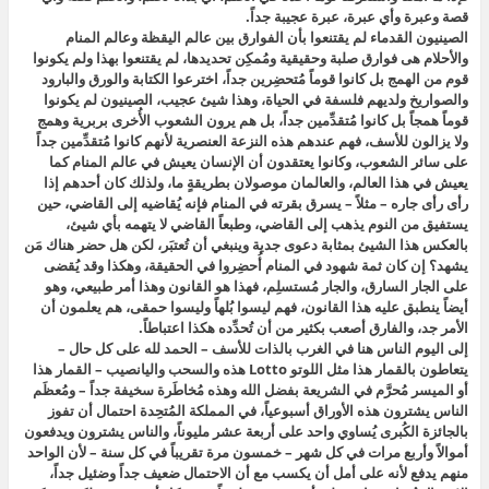
قصة وعبرة وأي عبرة، عبرة عجيبة جداً.
الصينيون القدماء لم يقتنعوا بأن الفوارق بين عالم اليقظة وعالم المنام
والأحلام هى فوارق صلبة وحقيقية ومُمكِن تحديدها، لم يقتنعوا بهذا ولم يكونوا
قوم من الهمج بل كانوا قوماً مُتحضِرين جداً، اخترعوا الكتابة والورق والبارود
والصواريخ ولديهم فلسفة في الحياة، وهذا شيئ عجيب، الصينيون لم يكونوا
قوماً همجاً بل كانوا مُتقدِّمين جداً، بل هم يرون الشعوب الأُخرى بربرية وهمج
ولا يزالون للأسف، فهم عندهم هذه النزعة العنصرية لأنهم كانوا مُتقدِّمين جداً
على سائر الشعوب، وكانوا يعتقدون أن الإنسان يعيش في عالم المنام كما
يعيش في هذا العالم، والعالمان موصولان بطريقةٍ ما، ولذلك كان أحدهم إذا
رأى رأى جاره – مثلاً – يسرق بقرته في المنام فإنه يُقاضيه إلى القاضي، حين
يستفيق من النوم يذهب إلى القاضي، وطبعاً القاضي لا يتهمه بأي شيئ،
بالعكس هذا الشيئ بمثابة دعوى جدية وينبغي أن تُعتبَر، لكن هل حضر هناك مَن
يشهد؟ إن كان ثمة شهود في المنام أُحضِروا في الحقيقة، وهكذا وقد يُقضى
على الجار السارق، والجار مُستسلِم، فهذا هو القانون وهذا أمر طبيعي، وهو
أيضاً ينطبق عليه هذا القانون، فهم ليسوا بُلهاً وليسوا حمقى، هم يعلمون أن
الأمر جد، والفارق أصعب بكثير من أن تُحدِّده هكذا اعتباطاً.
إلى اليوم الناس هنا في الغرب بالذات للأسف – الحمد لله على كل حال –
يتعاطون بالقمار هذا مثل اللوتو Lotto هذه والسحب واليانصيب – القمار هذا
أو الميسر مُحرَّم في الشريعة بفضل الله وهذه مُخاطَرة سخيفة جداً – ومُعظَم
الناس يشترون هذه الأوراق أسبوعياً، في المملكة المُتحِدة احتمال أن تفوز
بالجائزة الكُبرى يُساوي واحد على أربعة عشر مليوناً، والناس يشترون ويدفعون
أموالاً وأربع مرات في كل شهر – خمسون مرة تقريباً في كل سنة – لأن الواحد
منهم يدفع لأنه على أمل أن يكسب مع أن الاحتمال ضعيف جداً وضئيل جداً،