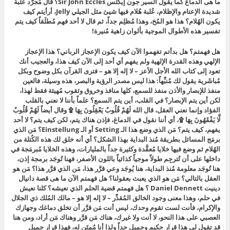
ما هى الدماغ كما يقول السير جون إيكلس Sir John Eccles؟ قال مُجرَّد عُلبة
شديدة الإعتام والإظلام، عُلبة هُلام فيها شيئ مثل الجيلي Jelly، أرأيتم كيف
يكون الهُلام؟ هذا هو المُخ، وهذا مُظلِم جداً، ثم قال لا أحد فهم مُطلَقاً كيف يتم
تفسير هذه الأطوال الموجية بألوان زاهية مُنيرة!
هل فهمتم؟ هل بدأتم تفهموا الآن كيف يكون الإعجاز الرباني؟ هذا الإعجاز
الإلهي وهذه القدرة الإلهية ولم يفهم أي أحد إلى الآن كيف هذا، والعجيب أنك
تعود إلى كتاب الله الأجل الأعز – لا إله إلا هو – فترى القرآن بكل وضوح وبكل
مُباشَرية يقول لك مُنبِّهاً: هذا ليس مصدر الرؤية والبصر، هذه وسيلة، فالعين
منفذ للإبصار والأذن منفذ للسمع، كلها منافذ وخروق وثقوب مُهيئة فقط لهذا،
لكن أين يتم الإبصار؟ في القلب، أين يتم السمع؟ علماً بأننا لا نعني بالقلب
الفؤاد وإنما نعني العقل، قال الله لَهُمْ قُلُوبٌ يَعْقِلُونَ بِهَا ۩ وقال أيضاً لَهُمْ قُلُوبٌ
لَّا يَفْقَهُونَ بِهَا ۩، أي أننا نقول في الدماغ، فإذن هناك يتم، لكن كيف يتم؟ لا أحد
يفهم، كيف يتم؟ مَن الذي وضع هذا الـ Setting أو الـ Einstellung؟ مَن الذي
برمَج المسائل بطريقة مُنذ البداية بهذا الشكل؟ أي أنه خلق لك هذه الكُتلة من
الهُلام ثم وضع فيها خلايا مُعقَّدة وكثيرة جداً بالمليارات، وهذه الخلايا مُبرمَجة في
داخلها على أن تُترجِم طولاً موجياً كذائياً باللون الأصفر، فهنا تُوجَد برمجة إذن،
هنا تُوجَد معلومة مُنذ البداية، هنا يُوجَد وعي قرَّر هذا، مَن الذي قرَّر هذا؟ مَن هو
العقل بالتالي؟ مَن هو الذي يعبث بعقولنا؟ هل فهمتم الآن ما هى قصة دانيال
دينيت Daniel Dennett ؟ هل فهمتم قضية الحلم الذي نعيشه؟ كلنا نعيش
في حلم، وهذا معنى وجود الخالق المُقدِّر – لا إله إلا هو – مالك المُلك ذي الجلال
والإكرام، فأنت لست تقوم وحدك، ليس أنت مَن قرَّر أن تخلق دماغك وجهازك
العصبي على هذا النحو، لا أنت ولا غيرك، هناك مَن قرَّر وهناك مَن أراد، ومن هنا
قد تقول لي هذا قرار حكيم وجميل جداً ولذا أنا مُمتَن له، فهذا قرار جميل