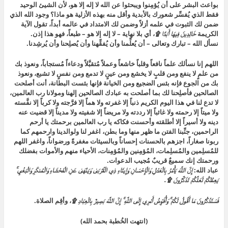
بواعث البشر على أن يُؤمِنوا ويبحثوا عن الله لا إله إلا هو، لأن الشيئ الوحيد
فقط الذي يُفسِّر شعورك بالأبدية وأقل منه بهذه الأزلية هو ماذا؟ وجود الله الذي
ضمن لك الثبوت في علمه أزلاً وضمن لك الامتداد في عالمه أبداً، تقول الآية
الكريمة
خَالِدِينَ فِيهَا أَبَدًا ۩
، أي بلا نهاية – لا إله إلا هو – طبعاً، فهو هذا إذن.
نسأل الله – تبارك وتعالى – أن يُعلِّمنا وأن يُفقِّهنا وأن يُصلِحنا وأن يُرشِدنا.
اللهم إنا نسألك علماً نافعاً وقلباً خاشعاً وعملاً مُتقبَّلاً ودعاءاً مُستجاباً، ونعوذ بك
من علمٍ لا ينفع ومن قلبٍ لا يخشع ومن عينٍ لا تدمع ومن نفسٍ لا تشبع، ونعوذ
بك من الجوع فإنه بئس الضجيع ومن الخيانة فإنها بئست البطانة، أنت أصلحت
الصالحين فأصلِحنا لك بما أصلحت به عبادك الصالحين إلهنا ومولانا رب العالمين،
لا تدع لنا في هذا اليوم الكريم ذنباً إلا غفرته ولا هماً إلا فرَّجته ولا كرباً إلا نفَّسته
ولا ميتاً إلا رحمته ولا غائباً إلا رددته ولا مريضاً إلا شفيته ولا مديناً إلا قضيت عنه
دينه ولا أسيراً إلا أطلقته وأحسنت فكاكه يا رب العالمين برحمتك يا أرحم
الراحمين، جنِّبنا الفتن ما ظهر منها وما بطن، اغفر لنا ولوالدينا وارحمهم كما
ربونا صغاراً، اجزهم بالحسنات إحساناً وبالسيئات مغفرةً ورضواناً، واغفر اللهم
للمُسلِمين والمُسلِمات، المُؤمِنين والمُؤمِنات، الأحياء منهم والأموات بفضلك
ورحمتك إنك سميعٌ قريبٌ مُجيب الدعوات.
عباد الله:
إِنَّ اللَّهَ يَأْمُرُ بِالْعَدْلِ وَالْإِحْسَانِ وَإِيتَاءِ ذِي الْقُرْبَىٰ وَيَنْهَىٰ عَنِ الْفَحْشَاءِ وَالْمُنكَرِ وَالْبَغْيِ ۚ
يَعِظُكُمْ لَعَلَّكُمْ تَذَكَّرُونَ ۩.
فَسَتَذْكُرُونَ مَا أَقُولُ لَكُمْ ۚ وَأُفَوِّضُ أَمْرِي إِلَى اللَّهِ ۚ إِنَّ اللَّهَ بَصِيرٌ بِالْعِبَادِ ۩
، وأقِم الصلاة.
(انتهت الخُطبة بحمد الله)