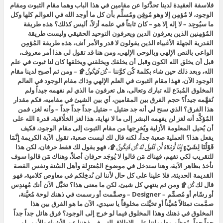
فلاسفة العقيدة لدينا تحدَّثوا عن مقامين في هذا الباب وهما مقام الثبوت ومقام
الوجود، لا مُؤمِن إلا وهو مُوقِن ومُسلِّم بأن كل ما أوجد الله في العوالم كلها وكل
ما سيُوجِد – لا إله إلا هو – كان ثابتاً في علمه أزلاً، أليس كذلك؟ هذه طريقة
المُؤمِنين الذين يعرفون الدين ويعرفون التوحيد الحقيقي وليست طريقة
القدرية الجهلة الأغبياء الذين يقولون لا قدر والأمر أنف، هذه طريقة المُؤمِن
الواعي بالنص الإلهي وبالوحي الإلهي، ومن هنا قد تقول لي هذا أمر معروف،
قبل أن يخلق الله الكون وقبل أن يخلقك ويخلقني ويخلقها كان لنا ثبوت في علم
الله، وبعد ذلك حين شاء بكلمة كُن كوَّننا –
كُن فَيَكُونُ ۩
– ومن ثم أصبح لدينا مقام
الوجود الآن، فهذا مقام الثبوت في العلم الإلهي وذاك مقام الوجود في العالم
المخلوق المُبدَع لله تبارك وتعالى، هل تعرفون ما الذي لم نفهمه جيداً ولم
نُفهَّمه جيداً؟ حجم الفرق بين المقامين، أي بين الشيئ في مقاميه، فكم مقدار
هذا الفرق؟ الذي سنح لي أنه جد ضئيل – ضئيل جداً جداً جداً – وأنه لغز، فمن
المُؤكَّد أنه لغز لن يفهمه البشر إلى ما لا نهاية، هذا لغز الخلّاقية، قدرة الله على
أن يُحيل المعلومة الأزلية ويُخرِجها من مقام الثبوت إلى مقام الوجود، فكيف
يفعل هذا؟ العملية صعبة جداً، لكنه قال لك ليست صعبة، تقول الآية الكريمة إِنَّمَا
قَوْلُنَا لِشَيْءٍ
إِذَا أَرَدْنَاهُ أَن نَّقُولَ لَهُ كُن فَيَكُونُ ۩
، فهو يقول لك فقط حرفان، لكن هذا
للتقريب لكي تفهم، فهناك مَن قالوا لا يُوجَد حرفان أصلاً، وهناك مَن قالوا سوف
نأخذ بظاهر الآية، وهنا سندخل في موضوع المُعتزِلة وأهل السُنة ونفس القصة
القديمة الحديثة، فلا علينا على كل حال لأننا لن نُدخِلكم في معاوص كلامية، فهو
قال لك
كُن ۩
ومن ثم ينتهي كل شيئ، لكن ما معنى هذا؟ تخيَّل الآن أنك مُهندِس
أو رسّام أو مُصمِّم – Designer – وصمَّمت أو رسمت في ذهنك لوحة مُعيَّنة،
صمَّمت تمثالاً مُعيَّناً أو تخيَّلت مخلوقاً يا سيدي، الآن ما هو الفرق بين هذا
المخلوق في ذهنك وهذا المخلوق فيما لو خرج إلى الوجود؟ فرق هائل جداً جداً
جداً جداً، مُعظَم معلوماتنا على الإطلاق التي في ذهننا عن الأشياء والأمور لو