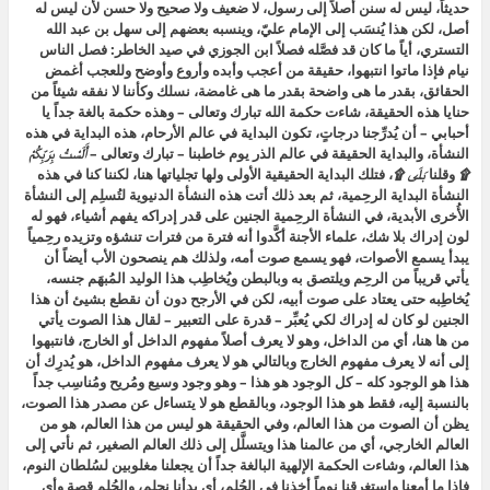
حديثاً، ليس له سنن أصلاً إلى رسول، لا ضعيف ولا صحيح ولا حسن لأن ليس له
أصل، لكن هذا يُنسَب إلى الإمام عليّ، وينسبه بعضهم إلى سهل بن عبد الله
التستري، أياً ما كان قد فصَّله فصلاً ابن الجوزي في صيد الخاطر: فصل الناس
نيام فإذا ماتوا انتبهوا، حقيقة من أعجب وأبده وأروع وأوضح وللعجب أغمض
الحقائق، بقدر ما هى واضحة بقدر ما هى غامضة، نسلك وكأننا لا نفقه شيئاً من
حنايا هذه الحقيقة، شاءت حكمة الله تبارك وتعالى – وهذه حكمة بالغة جداً يا
أحبابي – أن يُدرِّجنا درجاتٍ، تكون البداية في عالم الأرحام، هذه البداية في هذه
النشأة، والبداية الحقيقة في عالم الذر يوم خاطبنا – تبارك وتعالى –
أَلَسْتُ بِرَبِّكُمْ
۩
وقلنا
بَلَى ۩
، فتلك البداية الحقيقية الأولى ولها تجلياتها هنا، لكننا كنا في هذه
النشأة البداية الرحِمية، ثم بعد ذلك أتت هذه النشأة الدنيوية لتُسلِم إلى النشأة
الأُخرى الأبدية، في النشأة الرحِمية الجنين على قدر إدراكه يفهم أشياء، فهو له
لون إدراك بلا شك، علماء الأجنة أكَّدوا أنه فترة من فترات تنشؤه وتزيده رحِمياً
يبدأ يسمع الأصوات، فهو يسمع صوت أمه، ولذلك هم ينصحون الأب أيضاً أن
يأتي قريباً من الرحِم ويلتصق به وبالبطن ويُخاطِب هذا الوليد المُبهَم جنسه،
يُخاطِبه حتى يعتاد على صوت أبيه، لكن في الأرجح دون أن نقطع بشيئ أن هذا
الجنين لو كان له إدراك لكي يُعبِّر – قدرة على التعبير – لقال هذا الصوت يأتي
من ها هنا، أي من الداخل، وهو لا يعرف أصلاً مفهوم الداخل أو الخارج، فانتبهوا
إلى أنه لا يعرف مفهوم الخارج وبالتالي هو لا يعرف مفهوم الداخل، هو يُدرِك أن
هذا هو الوجود كله – كل الوجود هو هذا – وهو وجود وسيع ومُريح ومُناسِب جداً
بالنسبة إليه، فقط هو هذا الوجود، وبالقطع هو لا يتساءل عن مصدر هذا الصوت،
يظن أن الصوت من هذا العالم، وفي الحقيقة هو ليس من هذا العالم، هو من
العالم الخارجي، أي من عالمنا هذا ويتسلَّل إلى ذلك العالم الصغير، ثم نأتي إلى
هذا العالم، وشاءت الحكمة الإلهية البالغة جداً أن يجعلنا مغلوبين لسُلطان النوم،
فإذا ما أمعنا واستغرقنا نوماً أخذنا في الحُلم، أي بدأنا نحلم، والحُلم قصة وأي