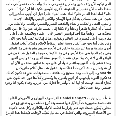
الذي تبكيه الآن وتخمشين وتصكين عنصر في حلمك وأنت كنت عنصراً في حلمه
– هذا حلم – الآن ذهب إلى الحقيقة الأُخرى الأوسع، فكيف لنا أن نُدرِك أننا في
حلم؟ لماذا هذا العالم حلم؟ لماذا هذه الحياة حلم؟ قبل أن أُجيب سأُشير إلى
شيئ آخر، هذه مسائل يتدخَّل فيها الإيمان والكفر، اليقين والإلحاد، الإثبات
والنفي، العقل والحكمة والغباء والبلاهة، البصر والبصيرة والعمى والانطماس،
فنسأل أن يُبصِّرنا ظاهراً وباطناً وألا يكلنا إلى أنفسنا طرفة عين ولا أقل من ذلك،
يتحدَّث هنا – وطبعاً هذا أحد كوابيس العصر الآن – علماء وفلاسفة على أعلى
مقام ومن أعلى مُستوى في العالم ويقولون هناك إمكانية تُفيد بأننا نحن الآن
ومَن نظن أننا نحن في ألفين وستة عشر إسقاطٌ لأحلام ومُجرَّد ألعاب لعقول
أُخرى بشرية وربما غير بشرية – لكن في الأرجح عندهم بشرية في هذا العالم
وفي هذه الدنيا وفي هذا الأرض وفي هذا الكوكب – وهذه العقول قد تكون في
الواقع الذي لا نُدرِكه ولا نعرف عنه شيئاً تعيش سنة ألفين ومائة وليس ألفين
وستة عشر وإنما ألفين ومائة ميلادياً، أي على مبعدة ثمانين سنة من الآن أو
أربعة وثمانين سنة، لكن ماذا عنا؟ سوف تقول هذه مثل أفلام ماتريكس
Matrix وما إلى ذلك، وهذا صحيح وله علاقة بالمصفوفات، نحن قد نكون كذلك،
قد نكون ألعوبة بأيديهم، أي أنهم يلعبون بنا ويُعطون كلاً منا دوراً، قد نكون نحن
مُجرَّد أدمغة أُفهِمَت أن لها أبداناً وأطرافاً تُحرَّك من آخرين، وقد لا يكون لنا وجود
حقيقي، وهذا شيئ يُجنِّن.
طبعاً دانيال دينيت Daniel Dennett الفيلسوف البيولوجي الأمريكي المُلحِد
عنده قصة مشهورة جداً يتخيَّل فيها نفسه وقد نُزِعَ دماغه من بدنه وُوضِعَ في
محلول يُمكِن حفظه فيه على غِرار ما تُحفَظ الأكباد والكلاوى وكل هذه الأشياء
من الأعضاء المعروفة والتي تُحفَظ في محاليل مُعيَّنة لأوقات، فيُحفَظ هذا الدماغ