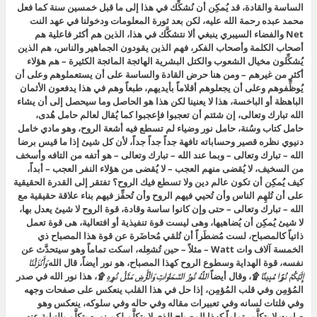
الساسة والقادة، قد يُمكِن أن نُشكِّك في هذا إلى ما قبل خمسين سنة كما فعل
محمد عبده رحمة الله عليه، لكن بعد ثورة المعلومات ودخولنا في عهد النت
Net والفضاء السيبري ينبغي ألا نتشكَّك في هذا، الذين هم أكثر فاعلية هم
أصحاب الكلمة وأصحاب الفكر، فهم الذين يقودون الجماهير والناس، هم الذين
يُشكِّلون مخيال الشعوب والكتل البشرية الهائجة المائجة الكثيرة – هم هؤلاء
أكثر من غيرهم – ومن هنا حرض القادة والساسة على أن يستعملوهم وعلى أن
يُوظِّفوهم وعلى أن يجعلوهم أقلاماً بأيديهم، طبعاً وهم في هذا يدفعون الأثمان
الباهظة أو الباخسة، هذا لا يعنينا لكن هذا هو الحاصل وما سيحصل إلى أن يشاء
الله تبارك وتعالى، إن شئتم أن تعجبوا فإعجبوا كما يُقال لعالم حامل هُدى،
حامل كتاب وسُنة، حامل نور وضياء لم تسطع فيه أشعة الروح، وهو مادي خامل
دنيوي نظره قصير وحساباته تافهة جداً جداً جداً، لأن كل شيئ إذا ما قيس برضا
الله – تبارك وتعالى – وبما عند الله – تبارك وتعالى – هو أتفه من التافه وأسخف
من السخيف، لا يُقضى منهم العجب – لا يُقضى من هؤلاء النفر العجب – أبداً،
كيف يُمكِن أن تكون عالم دين ولا تسطع فيك الروح؟ تفتقر إلى القدرة الحقيقية
على أن تُلهِم الناس وأن تُحيي فيهم الروح وأن تُحفِّز فيهم بناء علاقة حقيقية مع
الله – تبارك وتعالى – حتى وإن كانوا ساسة وقادة، قوة الروح لا شيئ يعدل بها،
لا شيئ يُمكِن أن يُضاهيها، وهى ليست قوة تنفيذية أو افتعالية، هى قوة تعمل
ذاتياً كالمصباح، لست مُضطَراً أن تُلقي مُحاضَرة عن قوة هذا المصباح ذي
الخمسة آلاف وات Watt – مثلاً – حين تُشعِله، اسكت تماماً وهو سيتحدَّث عن
نفسه، قوة الهداية وسطوع الروح كهذا المصباح، هو نور أيضاً، قال الله
وَأَنْزَلْنَا
إِلَيْكُمْ نُورًا مُبِينًا ۩
، وقال أيضاً
اللَّهُ نُورُ السَّمَاوَاتِ وَالْأَرْضِ مَثَلُ نُورِهِ ۩
، هذا نور الله في صدر
المُؤمِن وفي قلب المُؤمِن، إذا حل في هذا القلب ينعكس على صفحات وجهه
وفي فلتات لسانه وفي تعبيرات مقاله وفي حاله وفي سلوكه، ينعكس وهو
صامت لا يتكلَّم، تماماً كهذا المصباح الذي لا يتكلَّم لكن نوره يتكلَّم بالنيابة عنه،