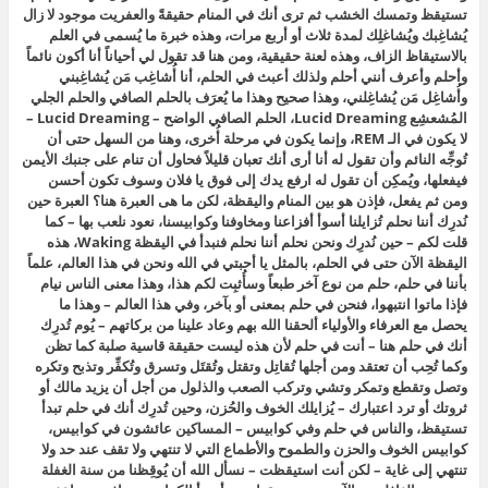
تستيقظ وتمسك الخشب ثم ترى أنك في المنام حقيقةً والعفريت موجود لا زال
يُشاغِبك ويُشاغلِك لمدة ثلاث أو أربع مرات، وهذه خبرة ما يُسمى في العلم
بالاستيقاظ الزاف، وهذه لعنة حقيقية، ومن هنا قد تقول لي أحياناً أنا أكون نائماً
وأحلم وأعرف أنني أحلم ولذلك أعبث في الحلم، أنا أُشاغِب مَن يُشاغِبني
وأُشاغِل مَن يُشاغِلني، وهذا صحيح وهذا ما يُعرَف بالحلم الصافي والحلم الجلي
المُشعشِع Lucid Dreaming، الحلم الصافي الواضح – Lucid Dreaming –
لا يكون في الـ REM، وإنما يكون في مرحلة أُخرى، وهنا من السهل حتى أن
تُوجِّه النائم وأن تقول له أنا أرى أنك تعبان قليلاً فحاول أن تنام على جنبك الأيمن
فيفعلها، ويُمكِن أن تقول له ارفع يدك إلى فوق يا فلان وسوف تكون أحسن
ومن ثم يفعل، فإذن هو بين المنام واليقظة، لكن ما هى العبرة هنا؟ العبرة حين
نُدرِك أننا نحلم تُزايلنا أسوأ أفزاعنا ومخاوفنا وكوابيسنا، نعود نلعب بها – كما
قلت لكم – حين نُدرِك ونحن نحلم أننا نحلم فنبدأ في اليقظة Waking، هذه
اليقظة الآن حتى في الحلم، بالمثل يا أحبتي في الله ونحن في هذا العالم، علماً
بأننا في حلم، حلم من نوع آخر طبعاً وسأُثبِت لكم هذا، وهذا معنى الناس نيام
فإذا ماتوا انتبهوا، فنحن في حلم بمعنى أو بآخر، وفي هذا العالم – وهذا ما
يحصل مع العرفاء والأولياء ألحقنا الله بهم وعاد علينا من بركاتهم – يُوم تُدرِك
أنك في حلم هنا – أنت في حلم لأن هذه ليست حقيقة قاسية صلبة كما تظن
وكما تُحِب أن تعتقد ومن أجلها تُقاتِل وتقتل وتُقتَل وتسرق وتُكفِّر وتذبح وتكره
وتصل وتقطع وتمكر وتشي وتركب الصعب والذلول من أجل أن يزيد مالك أو
ثروتك أو ترد اعتبارك – يُزايلك الخوف والحُزن، وحين تُدرِك أنك في حلم تبدأ
تستيقظ، والناس في حلم وفي كوابيس – المساكين عائشون في كوابيس،
كوابيس الخوف والحزن والطموح والأطماع التي لا تنتهي ولا تقف عند حد ولا
تنتهي إلى غاية – لكن أنت استيقظت – نسأل الله أن يُوقِظنا من سنة الغفلة