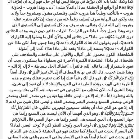
كذا وكذا، علماً بأنه الآن تورَّط في ورطة ليس لها أي حل، فهو يُريد أن يُعرِّف الـ
Reality أو الواقع أو الحقيقة بماذا دائماً؟ بشيئ أدنى، وهذا هروب – مُحاوَلة
هروب – بالتأكيد، وطبعاً هذا هروب علمي وفلسفي مقبول ومشروع جداً ولابد
منه ولكن في النهاية سوف يُسلِمه رغماً عنه من ناصيته إن كان يحترم عقله
وهروبه إلى الله تبارك وتعالى، هو سوف يرد كل مُستوى إلى المُستوى الذي
دونه وهذا جميل جداً، فماذا عن الذرات؟ الذرات دقائق دون ذرية، وهذه الدقائق
دون الذرية مُكوَّنة من ماذا؟ من دقائق أقل، والآن أقل ما وصلوا إليه الكوارك
Quark، فهم يقولون لك هناك الكوارك Quark وهذا جميل جداً، لكن ماذا عن
الكوارك Quark؟ يستند إلى ماذا؟ يقعد على ماذا هذا؟ عُدنا إلى أمثولة
السُلحفاة، الكون محمول على أفيال، والأفيال على سلاحف، والسلاحف على
سُلحفاة، ثم ماذا؟ السُلحفاة الكبيرة الأخيرة مَن يحملها؟ هنا يسكتون، يجب أن
تعود باستمرار إلى ما قاله الله، فالقرآن أعطاك الحل ببساطة – لا إله إلا الله –
وهذا شيئ عجيب، قال لك في نهاية المطاف
أَلَا إِلَى اللَّهِ تَصِيرُ الْأُمُورُ ۩
، وقال أيضاً
وَإِلَيْهِ يُرْجَعُ الْأَمْرُ كُلُّهُ ۩
، فهو قال لك رغماً عنك إذا كنت تحترم عقلك وتحترم هذه
الطريقة في الهرب وهذه الطريقة في العزو والإسناد لابد أن تعود إلى شيئ،
وهذا الشيئ أنت الآن مُختلِف مع المُؤمِنين في تسميته، هم أذكى منك وسموه
بالله وجعلوه ذاتاً – لا إله إلا هو – ليس عاقلة وواعية بل هى مصدر العقل ومصدر
الوعي ومصدر السمع ومصدر البصر ومصدر الفقه والبصر، فكل شيئ من لدنه لا
إله إلا هو، هو الذي شاء أن يخلقنا سميعين مُبصِرين عاقلين، قال الله
وَجَعَلَ لَكُمُ
السَّمْعَ وَالْأَبْصَارَ وَالْأَفْئِدَةَ ۩
، وهو الذي أفهمنا أن الأذن ليست هى السمع وإنما هى
جهاز السمع وأن العين ليست هى البصر وإنما هى جهاز البصر، قال الله
وَتَرَاهُمْ
يَنظُرُونَ إِلَيْكَ وَهُمْ لَا يُبْصِرُونَ ۩
، تُوجَد العين ويُوجَد النظر لكن لا يُوجَد البصر، لماذا؟
لأن البصر لا يحدث في الدماغ كما نعتقد، فهو في الحقيقة لا يحدث في الدماغ،
الذي يحدث في الدماغ أيضاً هو تلقي الإبصار وتلقي السمع وتلقي هذه المعاني