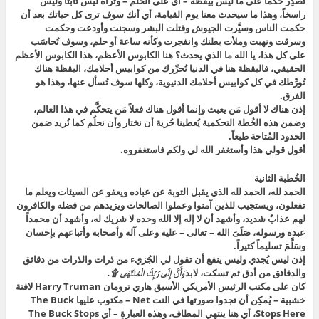
تُصدِر حُكماً على ما ليس بيقظة – أي على الحلم – وتراه ليس ثابتاً وليس
راسخاً، وهذا ما سيحدث معنا يوم القيامة، أي أنك سوف ترى كل حياتك بعد أن
حكمت الناس وسيَّرت الجيوش وقتلت البشر وسجنت وأودعت وحكمت
وسرقت ونهبت وملأت بطنك وانفجرت وكأنه ساعة أو حلم، وسوف تُحاسَب
على كل هذا، يا الله ما الذي يحدث؟ هنا الكابوس الأعظم، هذا الكابوس الأعظم
الحقيقي، فاليقظة هنا في الدنيا تُحرِّرك من كوابيس أحلامك، اليقظة هناك
تُورِّطك في كل كوابيس أحلامك الدنيوية، وكلها سوف تُسأل عنها، وهذا هو
الفرق.
إذن هناك لا أقول مَن يعبث وإنما أقول هناك فعلاً مَن يتحكَّم في هذا العالم،
وضمن هذه الخُطة التحكمية يُعطينا حُرية أن نختار وأن نحلُم كما نُريد ضمن
الحدود المُتاحة طبعاً.
أقول قولي هذا وأستغفر الله لي ولكم فاستغفروه.
الخُطبة الثانية
الحمد لله، الحمد لله الذي يقبل التوبة عن عباده ويعفو عن السيئات ويعلم ما
تفعلون، ويستجيب للذين آمنوا وعملوا الصالحات ويزيدهم من فضله والكافرون
لهم عذابٌ شديد، وأشهد أن لا إله إلا الله وحده لا شريك له، وأشهد أن محمداً
عبده ورسوله، صَلَىَ الله – تعالى – عليه وعلى آله وأصحابه وأتباعهم بإحسان
وسَلَّمَ تسليماً كثيراً.
إذن ليس يُجدي وليس ينفع أن تقول لي الجُزيء من ذرات والذرات من دقائق
والدقائق من أدق ثم تسكت، لابد
وَأَنَّ إِلَى رَبِّكَ الْمُنتَهَى ۩.
كان على مكتب الرئيس الأمريكي الأسبق هاري ترومان Harry Truman لافتة
خشبية – يُمكِن أن تجدوا صورتها في النت Net – مكتوب عليها The Buck
Stops Here، أي هنا ينتهي المطاف، وهذه العبارة – أي The Buck Stops