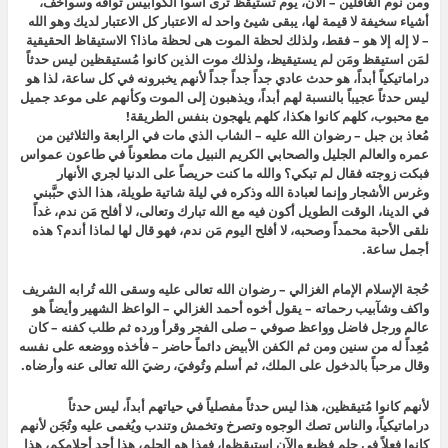
ومن نوم الغافلين – الآن، يوم تستيقظ ترى أسوأ الكوابيس توافه وسواخف،
أشياء سخيفة لا قيمة لها، يبقى شيئ واحد له الاعتبار كل الاعتبار لديك وهو الله
– لا إله إلا هو – فقط، ولذلك لحظة الموت هى لحظة ماذا؟ الاستيقاظ الحقيقية
لمَن استيقظ ومَن لم يستيقيظ، ولذلك موت الذين كانوا مُستيقظين ليس حدثاً
دراماتيكياً أبداً، هو حدث عادي جداً جداً جداً لأنهم يخبرونه في كل ساعة، لذا هو
ليس حدثاً عجيباً بالنسبة لهم أبداً، ويذهبون إلى الموت وكأنهم على موعد جميل
مع محبوب، كلهم كانوا هكذا، كلهم يلهجون بنفس الطريقة!
مُعاذ بن جبل – رضوان الله عليه – الشاب الذي مات في الرابعة والثلاثين من
عمره والعالم الجليل والصحابي الكريم النبيل مات مطعوناً في طاعون عمواس
فبكت زوجته فقال لم تبكي؟ والله ما كنت حريصاً على الدنيا لجري الأنهار
وغرس الأشجار وإنما لعبادة الله وذكره في ليلة شاتية طويلة، هذا الذي حبَّبني
في الدينا، الوقت الطويل أكون فيه مع الله تبارك وتعالى، لا أفلح مَن ندم، غداً
نلقى الأحبة محمداً وصحبه، لا أفلح اليوم مَن ندم، فهو قال لها لماذا أندم؟ هذه
أجمل ساعة.
حُجة الإسلام الإمام الغزالي – رضوان الله تعالى عليه وسقى الله تُرابه الشريف
واكف وشآبيب رحماته – يقول أخوه أحمد الغزالي – الواعظ الشهير وأيضاً هو
عالم ورجل فاضل وواعظ صوفي – صلى الفجر وقرأ ورده ثم طلب كفنه – كان
مُعِداً له من سنين ومن ثم الكفن الأبيض دائماً حاضر – فأخذه ووضعه على نفسه
وقال مرحباً بالدخول على الملك، ثم أسلم وتُوفيَ، رضيَ الله تعالى عنه وأرضاه.
لأنهم كانوا مُتيقظين، هذا ليس حدثاً مفصلياً في حياتهم أبداً، ليس حدثاً
دراماتيكياً، والناس تصك الوجوه وتصرخ وتخمش وتندب ويُغمى عليه وتُجَن لأنهم
كانوا فعلاً في حلم فظيع والآن استيقظوا، فهذا هو الحلم، هذا أحد أحلامكم، هذا