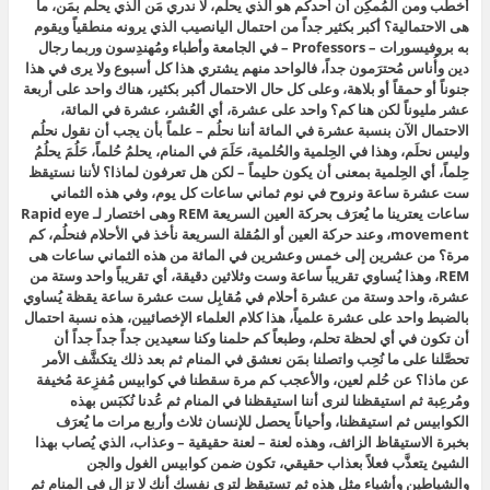
أخطب ومن المُمكِن أن أحدكم هو الذي يحلم، لا ندري مَن الذي يحلم بمَن، ما
هى الاحتمالية؟ أكبر بكثير جداً من احتمال اليانصيب الذي يرونه منطقياً ويقوم
به بروفيسورات – Professors – في الجامعة وأطباء ومُهندِسون وربما رجال
دين وأُناس مُحترَمون جداً، فالواحد منهم يشتري هذا كل أسبوع ولا يرى في هذا
جنوناً أو حمقاً أو بلاهة، وعلى كل حال الاحتمال أكبر بكثير، هناك واحد على أربعة
عشر مليوناً لكن هنا كم؟ واحد على عشرة، أي العُشر، عشرة في المائة،
الاحتمال الآن بنسبة عشرة في المائة أننا نحلُم – علماً بأن يجب أن نقول نحلُم
وليس نحلَم، وهذا في الحِلمية والحُلمية، حَلَمَ في المنام، يحلمُ حُلماً، حَلُمَ يحلُمُ
حِلماً، أي الحِلمية بمعنى أن يكون حليماً – لكن هل تعرفون لماذا؟ لأننا نستيقظ
ست عشرة ساعة ونروح في نوم ثماني ساعات كل يوم، وفي هذه الثماني
ساعات يعترينا ما يُعرَف بحركة العين السريعة REM وهى اختصار لـ Rapid eye
movement، وعند حركة العين أو المُقلة السريعة نأخذ في الأحلام فنحلُم، كم
مرة؟ من عشرين إلى خمس وعشرين في المائة من هذه الثماني ساعات هى
REM، وهذا يُساوي تقريباً ساعة وست وثلاثين دقيقة، أي تقريباً واحد وستة من
عشرة، واحد وستة من عشرة أحلام في مُقابِل ست عشرة ساعة يقظة يُساوي
بالضبط واحد على عشرة علمياً، هذا كلام العلماء الإخصائيين، هذه نسبة احتمال
أن تكون في أي لحظة تحلم، وطبعاً كم حلمنا وكنا سعيدين جداً جداً جداً أن
تحصَّلنا على ما نُحِب واتصلنا بمَن نعشق في المنام ثم بعد ذلك يتكشَّف الأمر
عن ماذا؟ عن حُلم لعين، والأعجب كم مرة سقطنا في كوابيس مُفزِعة مُخيفة
ومُرعِبة ثم استيقظنا لنرى أننا استيقظنا في المنام ثم عُدنا نُكبَس بهذه
الكوابيس ثم استيقظنا، وأحياناً يحصل للإنسان ثلاث وأربع مرات ما يُعرَف
بخبرة الاستيقاظ الزائف، وهذه لعنة – لعنة حقيقية – وعذاب، الذي يُصاب بهذا
الشيئ يتعذَّب فعلاً بعذاب حقيقي، تكون ضمن كوابيس الغول والجن
والشياطين وأشياء مثل هذه ثم تستيقظ لترى نفسك أنك لا تزال في المنام ثم