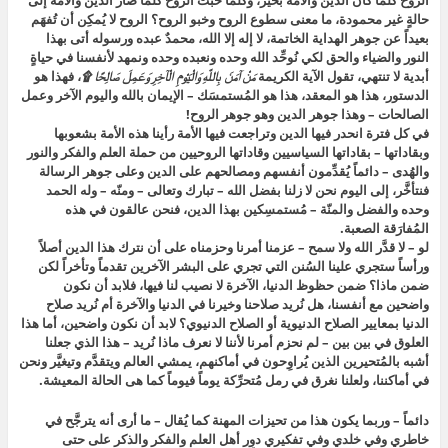
حالةٍ غير محمودة، ما معنى سطوع الروح وخبو الروح؟ الروح لا يُمكِن أن تُفهَم
بعيداً عن جوهر الهداية الخاتمة، لا إله إلا الله، محمدٌ عبده ورسوله أتى بهذا
النور والضياء والحق لكي نُوحِّد الله وحده ونعبده وحده ونمهد لأنفسنا في حياةٍ
أبدية لا تنتهي، تقول الآية الكريمة
مَنْ آمَنَ بِاللَّهِ وَالْيَوْمِ الْآخِرِ وَعَمِلَ صَالِحًا ۩
، فهذا هو
الدستور، هذا هو المعقد، هذا هو المُستمسَك – الإيمان بالله واليوم الآخر وعمل
الصالحات – وهذا جوهر الدين وهو جوهر الروح!
في كل فترة انحدر فيها الدين وتراجعت فيها الأمة رأينا هذه الأمة بشعوبها
وبقاداتها – بقاداتها السياسيين وقاداتها الروحيين من حملة العلم والفكر والنور
والهُدى – دائماً يُقدِّمون أنفسهم ومصالحهم على الدين وعلى جوهر الرسالة
فنتأخَّر، إلى اليوم نحن لا زلنا بفضل الله – تبارك وتعالى – ومنّه – وله الحمد
وحده والفضل والمنّة – مُستمسِكين بهذا الدين، فنحن عالقون في هذه
المُفارَقة الصعبة.
لو – لا قدَّر الله ولا سمح – عزمنا أمرنا وحزمناه على أن نترك هذا الدين أصلاً
ورأساً ستجري علينا السُنن التي تجري على البشر الآخرين تقدماً وتأخراً لكن
ضمن ماذا؟ ضمن حظوظ الدنيا، الآخرة لا نصيب لنا فيها، فلابد أن نكون
واضحين مع أنفسنا، هل نُريد صلاحنا وخيرنا في الدنيا والآخرة أم نُريد صلاح
الدنيا بمعايير الصلاح الدنيوية أو الصلاح الدنيوي؟ لابد أن نكون واضحين، أما هذا
العلوق في بين بين – لم نحزم أمرنا لأننا لا نعرف ماذا نُريد – هذا الذي جعلنا
أشبه بالمُتحيرين الذين يُراوِحون في أماكنهم، يمشي العالم ويتقدَّم وتيغيَّر ونحن
في أماكننا، ولعلنا نغرق في رمل مُتحرِّكة يوماً فيوماً كما هى الحالة المعيشة.
دائماً – وربما يكون هذا من تحيزات المهنة كما يُقال – ما أرى أنه يترجَّح في
خاطري وفي خلدي وفي تفكيري دور أهل العلم والفكر والذكر على حتى