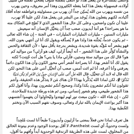
والتقى بمشاعره لن يفعل هذا، لو التقى بنفسه سوف يُضحي نفسه في سبيل
أولاده، فبسهولة يفعل هذا كما يفعله الكثيرون وهذا أمر معروف، وحين يهرب
من نفسه ويهرب من الله يُمكِن جداً أن يهرب من مسئوليته وعواطفه تجاه أفلاذ
أكباده، لكنهم يفعلون هذا، يُوجَد من البشر مَن يفعل هذا، لكن علينا ألا نهرب،
علينا أن نكون واضحين، وعلى كل حال هذا الشعور الذي لا نُفلِح في الفكاك منه
ما هو بصراحة؟ هو أننا أبديون، صعب جداً أن يتخيَّل الإنسان أنه سيعيش
مليارات السنين – مليارات المليارات المليارات – في الجنة – إن شاء الله تعالى
– ثم يكون عدماً، يُجنِّنه هذا ولذا هو لا يُصدِّقه ويقول لك أنا لن أنتهي بعون الله،
فهو يشعر أنه مُؤبَّد بقوة شديدة، ويشعر بدرجة بأقل منها – لأن الثقافة والحس
والنشأة تُؤثِّر على هذا الشعور – أنه أيضاً أزلي، كيف هو أزلي؟ من مواليد كم
هو؟ قال لك من مواليد ستة وستين، فأزلي ماذا يا بني؟ هل أنت جُنِنت؟ لكنه
يقول لك أنا أشعر بهذا، أنا بصراحة أشعر أنني محور الكون وأن هذا الكون دائماً
يعرفني وأنا أعرفه، أنا لم ائت أمس، صعب أن أتخيَّل أنني على هذا النحو، لكن
الله قال له لابد أن تتخيَّل، قال الله
هَلْ أَتَى عَلَى الإِنسَانِ حِينٌ مِّنَ الدَّهْرِ لَمْ يَكُن شَيْئًا
مَّذْكُورًا ۩
، لكن لماذا الله يُذكِّرنا بهذا؟ لأن هناك مَن لا يتذكَّر هذه الحقيقة، وأنتم
تقولون لنا أنكم تشعرون بكذا وكذا، وصحيح أنكم تشعرون بهذا، وأنا أقول لكم
هذا الشعور طبيعي، وهو شعور إنساني، ومن ثم هذه ورطة جديدة للملاحدة،
لكن – إن شاء الله – تكون مبعث نور لهم ليهتدوا وليُحاوِلوا أن يفهموا أنفسهم،
هذا أكبر بواعث الإيمان بالله تبارك وتعالى، وسوف نفهم السبب الآن ونختم
الخُطبة بهذا.
هل تعرف لماذا نحن فعلاً بمعنى ما أزليون وأبديون؟ طبعاً أنا لست مُلحِداً
ولست وحدوياً، أي لست Pantheist، لا أقل بوحدة الوجود وعدم بينونة الخالق
من المخلوق، لست على هذه الطريقة الزندقية الوحدوية أبداً وأفهم ما أقول،