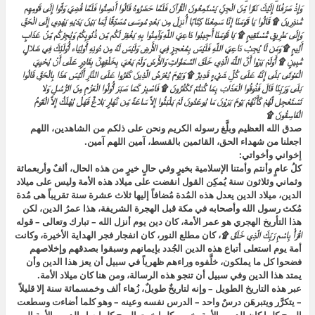
وَإِذْ صَرَفْنَا إِلَيْكَ نَفَرًا مِّنَ الْجِنِّ يَسْتَمِعُونَ الْقُرْآنَ فَلَمَّا حَضَرُوهُ قَالُوا أَنصِتُوا فَلَمَّا قُضِيَ وَلَّوْا إِلَى قَوْمِهِم
مُّنذِرِينَ ۩ قَالُوا يَا قَوْمَنَا إِنَّا سَمِعْنَا كِتَابًا أُنزِلَ مِن بَعْدِ مُوسَى مُصَدِّقًا لِّمَا بَيْنَ يَدَيْهِ يَهْدِي إِلَى الْحَقِّ
وَإِلَى طَرِيقٍ مُّسْتَقِيمٍ ۩ يَا قَوْمَنَا أَجِيبُوا دَاعِيَ اللَّهِ وَآمِنُوا بِهِ يَغْفِرْ لَكُم مِّن ذُنُوبِكُمْ وَيُجِرْكُم مِّنْ عَذَابٍ
أَلِيمٍ ۩ وَمَن لّا يُجِبْ دَاعِيَ اللَّهِ فَلَيْسَ بِمُعْجِزٍ فِي الأَرْضِ وَلَيْسَ لَهُ مِن دُونِهِ أَوْلِيَاء أُوْلَئِكَ فِي ضَلالٍ
مُّبِينٍ ۩ أَوَلَمْ يَرَوْا أَنَّ اللَّهَ الَّذِي خَلَقَ السَّمَاوَاتِ وَالأَرْضَ وَلَمْ يَعْيَ بِخَلْقِهِنَّ بِقَادِرٍ عَلَى أَنْ يُحْيِيَ
الْمَوْتَى بَلَى إِنَّهُ عَلَى كُلِّ شَيْءٍ قَدِيرٌ ۩ وَيَوْمَ يُعْرَضُ الَّذِينَ كَفَرُوا عَلَى النَّارِ أَلَيْسَ هَذَا بِالْحَقِّ قَالُوا
بَلَى وَرَبِّنَا قَالَ فَذُوقُوا الْعَذَابَ بِمَا كُنتُمْ تَكْفُرُونَ ۩ فَاصْبِرْ كَمَا صَبَرَ أُوْلُوا الْعَزْمِ مِنَ الرُّسُلِ وَلا
تَسْتَعْجِل لَّهُمْ كَأَنَّهُمْ يَوْمَ يَرَوْنَ مَا يُوعَدُونَ لَمْ يَلْبَثُوا إِلاَّ سَاعَةً مِّن نَّهَارٍ بَلاغٌ فَهَلْ يُهْلَكُ إِلاَّ الْقَوْمُ
الْفَاسِقُونَ ۩
صدق الله العظيم وبلَّغ رسوله الكريم ونحن على ذلكم من الشاهدين، اللهم
اجعلنا من شهداء الحق، القائمين بالقسط، آمين اللهم آمين.
إخواني وأخواتي:
كلُ عامٍ وأنتم وأمتنا الإسلامية بخيرٍ وفي حالٍ خيرٍ من هذه الحال، ألفٌ وأربعمائة
وثماني وثلاثون سنة يُمكِن القول انقضت على ميلاد هذه الأمة وليس على ميلاد
الدين، ميلاد الدين يعدل هذه المُدة مُضافاً إليها ثلاث عشرة سنة تقريباً هى مُدة
مُكث رسول الله وأصحابه في مكة قبل الهجرة الشريفة، هذا عمرُ الدين، لكن
هذا التأريخ الهجري هو عمر الأمة، كان دين يوم أنزل الله – تبارك وتعالى – قوله
اقْرَأْ بِاسْمِ رَبِّكَ الَّذِي خَلَقَ ۩
، كان مطلع النور، كان انفجار فجر الهداية الأخيرة، وكانت
أمة يوم استعلى أتباع هذه الدين الجُدد بإيمانهم وسبقوا بصدقهم وإخلاصهم
فضحوا كل ما يملكون، خلَّفوه وراءهم ظهرياً في سبيل أن يعز هذا الدين وأن
يمتد هذا الدين وفي سبيل أن تنجو هذه الرسالة، ومن هنا كان ميلاد الأمة.
عبر هذه التاريخ الطويل – وإنه لتاريخٌ طويلٌ، زُهاء ألف وخمسمائة سنة إلا قليلاً
– يتكرَّر ويتبرهَن درسٌ واحد – الدرس نفسه وعينه – وهو كلما أضاءت وسطعت
الروح كلما كان الدين والأمة بخير، وكلما خبت الروح كلما صار الدين والأمة إلى