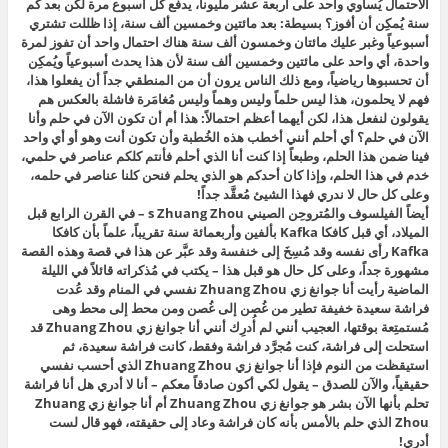
الاحتمال يُساوي واحد على أربعة عشر مليوناً، يدفع كل أسبوع مرة لكن بعد كم
سنة يُمكِن أن أفوز؟ بسيطة: بعد مائتين وخمسين ألف سنة، إذا ظللت تشتري
أسبوعياً وغبر عليك مائتان وخمسون ألف سنة هناك احتمال واحد أن تفوز لمرة
واحدة، أي واحد على مائتين وخمسين ألف سنة لأن هذا يحدث أسبوعياً ويُمكِن
أن تحسبوها رياضياً، ومع ذلك الناس يرون أن من المنطقي جداً أن يفعلوا هذا،
فهم لا يحلمون، هذا ليس حلماً وليس وهماً وليس مُغامَرة فاشلة بالعكس هم
يقولون لنفعل هذا، لكن أيهما أعظم احتمالاً: هذا أم أن تكون الآن في حلم وأنا
الآن في حلم؟ أي أحلم أنني أخطب هذه الخُطبة وأن تكون أنت وهو أو أي واحد
فينا ضمن هذا الحلم، وطبعاً إذا كنت أنا الذي أحلم فأنتم كلكم عناصر في حلمي،
خدم في هذا الحلم، وإذا كان أحدكم هو الذي يحلم فنحن كلنا عناصر في حلمه،
وعلى كل حال لا ندري فهذا الشيئ مُعقَّد جداً!
أيضاً الفيلسوف والمُتروحِن الصيني s Zhuang Zhou – في القرن الرابع قبل
الميلاد، أي قبل كافكا Kafka بألفين وأربعمائة سنة تقريباً، علماً بأن كافكا
Kafka رأى نفسه وقد مُسِخَ إلى خنفسة وقد عبَّر عن هذا في قصة وهذه القصة
مشهورة جداً، وعلى كل حال هو قبل هذا – يكتب في مُذكراته قائلاً في الليلة
الماضية رأيت أنا جوانغ زي Zhuang Zhou نفسي في المنام وقد عُدت
فراشة سعيدة خفيفة تطير من غُصن إلى غُصن ومن محط إلى محط وهى
مُستمتِعة بوقتها، العجيب أنني لم أُدرِك أنني أنا جوانغ زي Zhuang Zhou قد
استحلت إلى فراشة، كنت مُجرَّد فراشة وفقط، كانت فراشة سعيدة، ثم
استيقظت من النوم فإذا أنا جوانغ زي Zhuang Zhou الذي أحسب نفسي
حقيقياً، والآن للصدق – يقول لكي أكون صادقاً معكم – أنا لا أدري هل أنا فراشة
تحلم بأنها الآن بشر هو جوانغ زي Zhuang Zhou أم أنا جوانغ زي Zhuang
Zhou الذي حلم بالأمس بأنه كان فراشة وعاد إلى حقيقته، فهو قال لست
أدري!