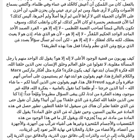
بالفعل، كان من المُمكِن أن أعيش كالخُلد في عماء وفي ظلماء، وأكتفي بسماع
الأصوات ولكن لا أرى شيئاً، ومن ثم لن ترى عيني ولن يحزن قلبي، لن أحزن
على الألوان الجميلة التي لا أراها لأنني لم أرها أصلاً ولم أخبرها، أليس كذلك؟
أما الآن فتسشعر بحسرة لو كان الأمر كذلك، لو كان وانقلب كذلك، وسوف
تكون بالتالي مُمتناً لصاحب النعمة العُظمى – لا إله إلا هو – الفرد الصمد الأحد
الماجد الواجد الحكيم المُقدِّر – لا إله إلا هو – لأن هو الذي شاء، إذن هو لا يعبث
بعقلك، لكنه مالك لعقلك – لا إله إلا هو – لكن أنت لم تسأل سؤالاً بصدد مَن
الذي برمَج ومَن الذي نظَّم ولماذا فعل هذا بهذه الطريقة؟
كيف يهربون من قضية الوجود الأعلى لا إله إلا هو؟ يقول لك الواحد منهم يا رجل
المسألة مقلوبة، لا تقولوا مَن خلق العالم وخلق الإنسان، نحن الذين خلقنا الله،
الله فكرة الإنسان ابتدعها، كيف يكون فكرة؟ فكرة مثل أفكار ماركس Marx
والكلام الفارغ هذا، فهم يقولون هو ابتدعها، ثم يستنيمون على أساس أنهم
عباقرة وأن فرويد Freud قال هذا، فهم يقولون نحن الذين أثبتنا لكم – ما شاء
الله – أننا الذين خرجنا – أو طلعنا كما نقول بالعامية – بفكرة الله، فالله غير
موجود، وهذه الفكرة من لدنا، لكن يبقى السؤال مطروحاً ومُلِحاً جداً: إذا كنا
نحن الذين خلقنا الله كفكرة مَن الذي خلقنا؟ مِن أين أتينا؟ وقبل أن نقول حتى
مَن الذي خلقنا نعلم أن هناك مَن سيقول لنا خلقنا التطور، تطور حصل في هذه
المادة عبر ملايين السنين، وحين تقول له مَن الذي خلق المادة؟ يقول لك
المادة من مادة، ثم يبدأ يُجزيء لك ويقول كل ما في هذا الوجود من هذه
المُتعضيات والأجسام المُتحيزة وغيرها هى أشياء تتركَّب مِن أجهزة، والأجهزة
من أعضاء، والأعضاء من خلايا، والخلايا في نهاية الأمر تعود إلى جُزيئات،
والجُزيئات إلى ذرات، والذرات إلى دقائق دون الذرية، والدقائق دون الذرية إلى