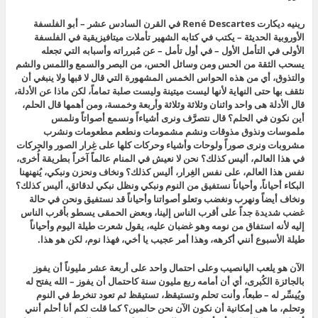
رينيه ديكارت René Descartes في القرن السادس عشر – أبو الفلسفة
الأوروبية الحديثة – يكتب في كتابه الشهير تأملات ميتافيزيقية في الفلسفة
الأولى في التأمل الأول – في أول تأمل – عن مُبرراته وأسبابه التي تجعله
يسحب الثقة من الحس ومن وسائل الحس، من البصر والسمع واللمس والشم
والتذوق، أي من هذه الحواس الخمس المشهورة التي قال لا قبها ولا ينبغي أن
نثقف بها حتى النهاية لأنها ليست ميتينة وليست صلبة تماماً، لكن ماذا عن الأدلة،
قال الأدلة هى واحد واثنان وثلاثة وثلاثة وأربعة وخمسة، ومن أهمها قال الحلم،
أين نكون في الحلم؟ قال نتصرَّف ونرى أشياءاً ونسمع أصواتاً ونلمس
ملموسات ونذوق مذوقات ونشم مشمومات ونطعم مطعومات ونشرب
مشروبات ونرى صوراً ولوحات وأشياء وحركات كلها على غِرار الصور والحركات
في هذا العالم، أليس كذلك؟ نحن لا نعيش في المنام عالماً آخراً بطريقة أُخرى،
نفس هذا العالم، على نفس الغِرار، أليس كذلك؟ ونخاف ونحزن ونبكي، يُنهنهنا
البكاء أحياناً، وأحياناً نستفيق من النوم ونبكي ونظل نبكي لدقائق، أليس كذلك؟
ونخاف أيضاً ونهرب ونغضب وتعلو أصواتنا وأحياناً قد نستفيق ونحن في حالة
غضب شديدة جداً على أقرب الناس إلينا، وبعض الحمقى يسطو بأقرب الناس
إليه لأنه استفاق من نومه وهو غضبان عليه، يقول شعرت طيلة اليوم وأحياناً
طيلة الأسبوع أنني أكرهه، وهذا أمر عجيب يا أخي، فهذا نوم، لكن هو هذا.
الآن هو يلعب اليانصيب وعلى احتمال واحد على أربعة عشر مليوناً أن يفوز
بالجائزة الكُبرى، أي أن أمامه ربع مليون سنة كاحتمال أن يفوز – الله يفتح له
ويُيسِّر له – طبعاً، وأنت تحلم وتستيقظ، تستيقظ ثم تعود تنخرط في النوم
وتحلم، ما هى إمكانية أن نكون الآن نحن حالمين؟ كما قلت لكم أنا أحلم أنني