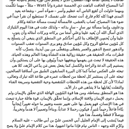
أما المصباح الخافت الباهت ذي الخمسة عشرة واتاً Watt – مثلاً – مهما تكلَّمت
ومهما حاولت أن تُقنِع الناس أنه عظيم وآسر – ضوءُه آسر – وشعاعه بعيد
المدى فهذا كله كلام فارغ، أنت تضحك على نفسك، لا نستطيع أن نقرأ جيداً في
ضوء هذا المصباح، نُصاب بالعشى، فالمسألة ليست مسألة حذلقة وكلام
ودعاوى، وإنما مسألة نور سارٍ – سارٍ بذاته – ولذلك جئت في هذا اليوم المُبارَك
الذي أسأل الله أن يُعيد علينا وعلى أمتنا من بركاته وبركات أمثاله وأن يتوب
علينا وأن يُحسِن الإلطاف بنا لكي أُحدِّثكم عن المنطق الذي ينبغي أن يتسلَّح به
كل مُؤمِن ساطع الروح وكل مُؤمِن صادق وهو يرى السنوات تعقب السنوات
والدهور تنسخ الدهور والعمر يتفصَّى ويتقضَّى من بين أيدينا، يتسرَّب كأنه
قطرات ماء، الحقيقة هى حقيقة زوالية هذه النشأة وهذا العالم وهذه الحياة،
هذه الحقيقة لا تبعث مَن يفهمها ويفقهها جيداً ويُوقِن بها على أن يستكين وأن
يستنيم إلى الدعة والراحة والكسل كما يفعل بعض مَن يدّعي الزُهد، كلا هى
تبعثه على العكس تماماً كما كان البررة السابقون السُبق من أسلافنا الصالحين،
تبعثه على أن يستثمر كل لحظة من لحظات عمره في طاعة الله تبارك وتعالى،
لماذا؟ لأن كل لحظة من هذه اللحظات المُتقضية وحية التقضية وسريعة الفناء
والتفلت يُقابلِها ما لا يتناهى في دار الأبد.
هذا هو المنطق ببساطة، ومن هنا قوة المُؤمِن الهائلة الذي تحقَّق بالإيمان ولم
يحمل دعوى الإيمان ولافتة الإسلام، وإنما تحقَّق بالإيمان، قوة هائلة جبارة تنبعث
في هذا الإنسان، فهو يعمل بها على تغيير نفسه وتغيير ما حوله تغييراً إيجابياً
بنّاءاً فاعلاً رحيماً مُنيراً، فيكون رحمةً لا عذاباً، وبناءاً وتعميراً لا هدماً وتخريباً،
ووصلاً لا قطعاً وفصماً، هذا هو!
فيما يُنسَب إلى الإمام الجليل أبي الحسن عليّ بن أبي طالب – عليه السلام
وكرَّم الله وجهه – الناس نيام فإذا ماتوا انتبهوا، هذا من كلام الإمام عليّ ولا يصح