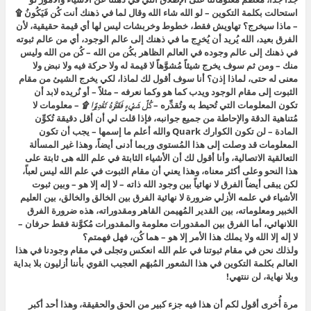
استحالت بكلمة التكوين – لو الله شاء الله وقال لما في ذهنك أنت كُن فَيَكُونُ ۩
– ماذا سيخرج؟ تهاويش فقط، خطوط وخربشات ليس لها أي قيمة حقيقية، لأن
الفرق بعيد، الله يُريد أن يُخرِج ما في ذهنك إلى عالم الوجود، أي من عالم ثبوته
في ذهنك إلى عالم وجوده في العالم الظاهر بكُن من الله – كُن من الله وليس
منك – ومن ثم سوف يخرج شيئاً مُشوَّهاً لا قيمة له ولا حركة فيه ولا نبض ولا
معنى له حتى، لماذا إذن؟ أنا سوف أقول لك لماذا، لكي يخرج الشيئ من مقام
الثبوت إلى مقام الوجود ويدب كما هو وكما نعرفه – مثلاً – أو نُريده لابد أن
تكون المعلومات التي تُحيط به وتُقدِّره –
كُلَّ شَيْءٍ فَقَدَّرَهُ تَقْدِيرًا ۩
– معلومات لا
مُتناهية الدقة والإحاطة من جميع جوانبه، فإذا قلت لي أن أقل دقيقة تُكوِّن
المادة – لن تكون الكوارك Quark والله أعلم ما إسمها – يجب أن تكون
المعلومات قد وصلت إلى هذا المُستوى وربما أدنى أيضاً، وهذا غير المسألة
التعالقية الاتصالية، وأنا أقول لك أن الأشياء الثابتة في علم الله هى ثابتة على
هذا النحو وعلى أكثر معناه، وهذا يعني أن مقام الثبوت في علم الله ليس لعباً،
لكن يبقى أيضاً الفرق لا نهائياً بين وجود الله ذاته – لا إله إلا هو – وبين ثبوت
الأشياء في علمه الأزلي ضرورة لا نهائية الفرق بين الخالق والخالق، بين العليم
الخبير ومعلوماته، بين القدير المُهيمن القاهر ومقدوراته، هذه ضرورة الفرق
اللانهائي، أما الفرق بين المقدورات معلومة والمقدورات مُكوَّنة فقط حرفان –
لا إله إلا الله ولا يملك هذا الأمر إلا هو – هما كُن، فهل فهمتم؟
ولذلك نحن في مقام ثبوتنا في علم الله انعكس وتجلى في مقام وجودنا في هذا
العالم بكلمة التكوين في هذا الشعور المُبهَم العجيب القوي بأننا أزليون بلا بداية
وبلا نهاية، لن ننتهي!
مرة أُخرى أقول لكم أن هذا فيه جزء كبير من الحق والحقيقة، وهذا أحد أكبر