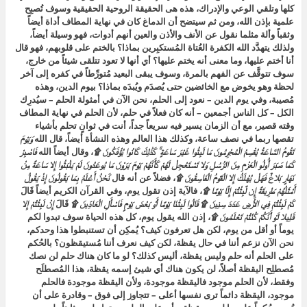
كلها وتلقي الوعي والإدراك، هذه هى الحقيقة الروحية الحقيقية وسوف تُصبِح
علمية بإذن الله، ومن ثم سيتضح أن الدماغ كان في نهاية المطاف أداة أيضاً
وثقباً وألة مثلما نقول عن الأنف والأذن والعين أنهم أدوات، فهو وسيلة أيضاً،
ولذلك يتهدَّد الله الكفرة العُتاة المُستكبِرين بماذا؟ بالختم على قلوبهم، فهو قال
أنا أختم عليها، وما معنى أنه يختم عليها؟ أي أنها لا تعود تتلقى شيئاً من خارج،
سوف تتوقَّف عن الفهم بالمرة، وسوف يبقى البعيد مُتورِّطاً في كفره إلى آخر
لحظة وهو يخوض مع الخائضين حتى يُصدَم ويُبدَه بماذا؟ بيوم الدين، وهذه
مُصيبة، وفي يوم الدين – نعود إلى الحلم، نحن الآن في أمثولة الحلم – سيُدرِك
الكل – كل الناس أجمعين – أنه كان فعلاً في حلم، لأن الحلم في نهاية المطاف
وقته قصير، مع أن الزمان يسير فيه سريعاً جداً، أنت في ثوانٍ تحلم بأشياء
تقصها ربما في نصف ساعة، وكذلك هذا العالم وهذه النشأة أيضاً، قال الله
وَيَوْمَ
تَقُومُ السَّاعَةُ يُقْسِمُ الْمُجْرِمُونَ مَا لَبِثُوا غَيْرَ سَاعَةٍ ۚ كَذَٰلِكَ كَانُوا يُؤْفَكُونَ ۩
، وقال أيضاً الله
فَاصْبِرْ
كَمَا صَبَرَ أُولُو الْعَزْمِ مِنَ الرُّسُلِ وَلا تَسْتَعْجِلْ لَهُمْ كَأَنَّهُمْ يَوْمَ يَرَوْنَ مَا يُوعَدُونَ لَمْ يَلْبَثُوا إِلا سَاعَةً مِنْ
نَهَارٍ بَلاغٌ فَهَلْ يُهْلَكُ إِلا الْقَوْمُ الْفَاسِقُونَ ۩
، فضلاً عن أنه قال
نَّحْنُ أَعْلَمُ بِمَا يَقُولُونَ إِذْ يَقُولُ
أَمْثَلُهُمْ طَرِيقَةً إِن لَّبِثْتُمْ إِلَّا يَوْمًا ۩
، فالآية إذن تقول يوم، وفي القرآن الكريم أيضاً قَالَ
كَمْ لَبِثْتُمْ فِي الأَرْضِ عَدَدَ سِنِينَ ۩ قَالُوا لَبِثْنَا يَوْمًا أَوْ بَعْضَ يَوْمٍ فَاسْأَلِ الْعَادِّينَ ۩
قَالَ
إِنْ لَبِثْتُمْ إِلا
قَلِيلا لَوْ أَنَّكُمْ كُنْتُمْ تَعْلَمُونَ ۩
، إذن الله يقول يوم، كل هذه الحياة سوف تبدوا لكم
يوماً أو أقل من يوم، لكن هل تعرفون كيف؟ يُمكِن أن تستنبطوا هذا وحدكم،
نحن الآن نزعم أننا في حال يقظة، لكن كيف نعرف أننا مُستيقظون؟ بالحُكم
على الحلم أنه حلم وليس يقظة، أليس كذلك؟ لو ما كان هناك حلم لن نصك
مُصطلِح اليقظة أصلاً، لن يكون هناك أي شيئ إسمه يقظة، هذا المُصطلَح
وفقط، لأن الحلم موجود فاليقظة موجودة، ولأن اليقظة موجودة فالحلم
موجود، اليقظة دائماً ترى نفسها أعلى – تتجاوز إلى فوق – وقادرة على أن