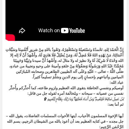
إِنَّ الْحَمْدَ لِلهِ، نَحْمدُهُ ونَسْتَعينُهُ وَنَسْتَغْفِرُهُ، وَنَعُوذُ باللهِ مِنْ شرورِ أَنْفُسِنَا وسَيِّئَاتِ
أَعْمَالِنَا، مَنْ يَهْدِهِ اللهُ فَلَا مُضِلَّ لَهُ، وَمَنْ يُضْلِلْ فَلَا هَادِيَ لَهُ، وأَشْهَدُ أَنْ لَا إله إلا
الله وَحْدَهُ لَا شَرِيْكَ لَهُ ولا نظيرَ له ولا مثالَ له، وَأَشْهَدُ أَنَّ سيدنا ونَبِيَّنَا وَحَبِيبَنَا
مُحَمَّدًا عَبْدُ اللهِ وَرَسُولُهُ وَصَفْوَتُهُ مِنْ خلقهِ وأمينهُ على وحيهِ ونجيبهُ من عبادهِ،
صَلَّى اللَّهُ – تعالى – عَلَيْهِ وعَلَى آله الطيبين الطاهرين وصحابته المُبارَكين
الميامين وأتباعهم بإحسانٍ إلى يوم الدينِ وسَلَّمَ تسليماً كثيراً.
عباد الله:
أوصيكم ونفسي الخاطئة بتقوى الله العظيم ولزوم طاعته، كما أُحذِّركم وأُحذِّر
نفسي من عصيانه – سبحانه – ومُخالَفة أمره لقوله جل من قائل:
مَّنْ عَمِلَ صَالِحًا فَلِنَفْسِهِ ۖ وَمَنْ أَسَاءَ فَعَلَيْهَا ۗ وَمَا رَبُّكَ بِظَلَّامٍ لِّلْعَبِيدِ ۩
ثم أما بعد:
أيها الإخوة المسلمون الأحباب، أيتها الأخوات المسلمات الفاضلات، يقول الله –
جل مجده – في كتابه العظيم بعد أن أعوذ بالله من الشيطان الرجيم، بسم الله
الرَّحْمَنِ الرَّحِيمِ: