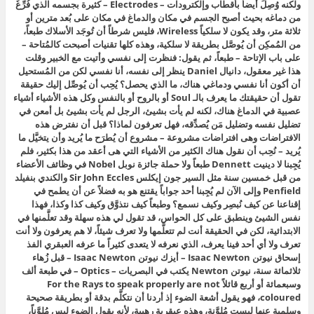
ولكنه وُصِلَ أيضاً بأقطاب وإلكترودات – Electrodes – كثيرة بجسمه الذي فُرِّغَ
من دماغه بحيث أصبح الجسم في مكان والدماغ في مكان على بُعد مترين أو
ثلاثة متر، وقد يكون لا سلكياً Wireless، فليس شرطاً أن تُوجَد الأسلاك طبعاً،
من المُمكِن أن يُوصَّل بطريقة لا سلكية، وهذه كلها تقنيات أصبحت كالمُتاحة –
على باب الإتاحة – طبعاً، ثم يقول: فنظرت إلى نفسي وأتيت مع الخبير وقلت
هذا غير معقول، دانيال Daniel ينظر إلى نفسه، أنا نفسي لكن من المُستحيل
أن أكون أنا نفسي ودماغي هناك، ما الذي يحصل؟ يُحِب أن يُوصِّل إليك حقيقة
تقول أن حقيقتك ما يعرف بالـ Soul أو بالروح أو بالنفس وكل هذه الأشياء أشياء
عصبية في الدماغ هناك، لكنه لم يأت بشيئ، الرجل لم يأت بشيئ بل أمعن في
تضليل نفسه وتضليل مَن يُصدِّقه، فهل تعرفون لماذا؟ قبل أن نفترض هذه
الافتراضات وهى افتراضات مشروعة – مشروع أن يُطرَح ما يُريد وأن يتخيَّل ما
يُريد – نُحِب أن نقول هناك الكثير من الأشياء التي هى أعقد من هذا بكثير، فلم
يُجِبنا لا دينيت Dennett طبعاً ولا حملة جائزة نوبل Nobel في وظائف الأعضاء
من قبل خمسين سنة مثل السير جون إيكلس Sir John Eccles والكندي بنفيلد
Penfield وإلى الآن لم يُجِبنا أحد جواباً يقتنع هو به فضلاً عن أن يطمح في
إقناعنا عن كيف نُبصِر وكيف نسمع؟ وطبعاً كيف نتذوَّق وكيف كذا وكذا، فهذا
نفس الشيئ وينطبق على كل الحواس، قد تقول لي هذه سهلة وقد تعلَّمنها في
الابتدائية، لكن في الحقيقة أنت لم تتعلَّمها ولا تعرف شيئاً، لا هم يعرفون ولا أنت
تعرف ولا أي أحد فينا يعرف، الذي نعرفه لا يتعدى كثيراً ما عرفه العبقري الفذ
إسحاق نيوتن Isaac Newton – أيزك نيوتن Isaac Newton – قبل زُهاء
ثلاثمائة سنة، نيوتن Newton يكتب في البصريات – Optics – في طبعة ألف
وسبعمائة أو أربع قائلاً For the Rays to speak properly are not
coloured، فهو يقول أشعة الضوء إذ أردنا أن نتكلَّم بدقة أو بطريقة صحيحة
وسلمية عنها ليست مُلوَّنة، وهذه عبقرية رهيبة، لأنه يقول الضوء ليس مُلوَّناً،