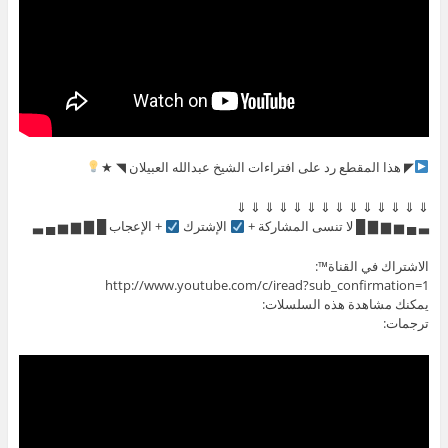
◤ هذا المقطع رد على افتراءات الشيخ عبدالله العبيلان ◥ ★
⇓ ⇓ ⇓ ⇓ ⇓ ⇓ ⇓ ⇓ ⇓ ⇓ ⇓ ⇓ ⇓ ⇓
▃ ▄ ▅ ▆ ▇ █ لا تنسى المشاركة +
الإشترك
+ الإعجاب █ ▇ ▆ ▅ ▄ ▃
الاشتراك في القناة™:
http://www.youtube.com/c/iread?sub_confirmation=1
يمكنك مشاهدة هذه السلسلات:
ترجمات: