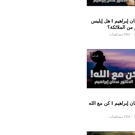
الدكتور عدنان إبراهيم l هل إبليس
من الملائكة؟
980 مشاهدات
مرئي
الدكتور عدنان إبراهيم l كن مع الله
784 مشاهدات