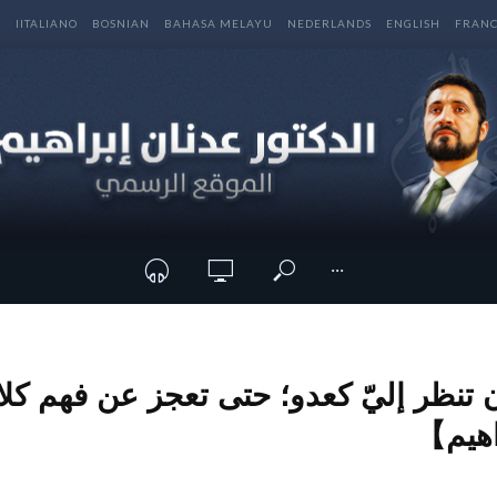
E
IITALIANO
BOSNIAN
BAHASA MELAYU
NEDERLANDS
ENGLISH
FRANC
···
تنظر إليّ كعدو؛ حتى تعجز عن فهم كل
اهيم】