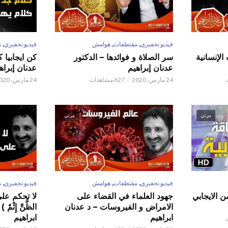
,
,
,
فيديو تحفيزي
مقتطفات
هوامش
فيديو تحفيزي
م
الإنسانية
سر الصلاة و فوائدها – الدكتور
كن ايجابيا 
عدنان إبراهيم
عدنان إبراه
24 مارس، 2020
627 مشاهدات
24 مارس، 2020
مرئي
مرئي
,
,
,
فيديو تحفيزي
مقتطفات
هوامش
فيديو تحفيزي
م
ن الايجابي
جهود العلماء في القضاء على
لا تحكم على ا
الامراض و الفيروسات – د عدنان
الظَّنِّ إِثْم
ابراهيم
ابراهيم