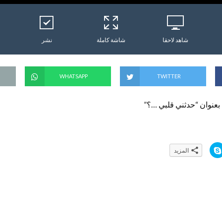
شاهد لاحقا
شاشة كاملة
نشر
WHATSAPP
TWITTER
بعنوان “حدثني قلبي …؟”
ا
المزيد
ن
ق
ر
ل
ل
م
ش
ا
ر
ك
ة
ع