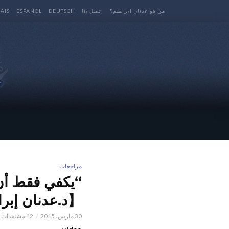
من هو عدنان ابراهيم؟
اتصل بنا
DEUTSCH
ESPAÑOL
AIS
مراجعات
“يكفي فقط أن 
【د.عدنان إبر
30 مارس، 2015
42 مشاهدات