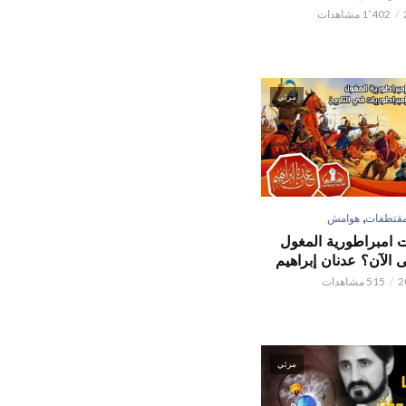
1٬402 مشاهدات
مرئي
,
قتطفات
هوامش
ت امبراطورية المغول
الآن؟ عدنان إبراهيم
515 مشاهدات
مرئي