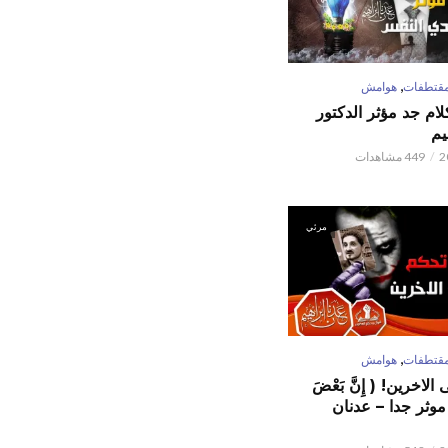
,
قتطفات
هوامش
كلام جد مؤثر الدكتور
يم
449 مشاهدات
مرئي
,
قتطفات
هوامش
لاخرين! ( إِنَّ بَعْضَ
ٌ ) موثر جدا – عدنان