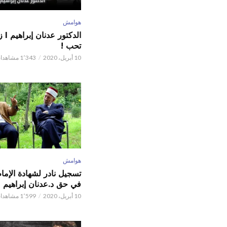
هوامش
الدكت
تحب !
10 أبريل، 2020
1٬343 مشاهدات
هوامش
تسجيل نادر لشهادة الإما
في حق د.عدنان إبراهيم
10 أبريل، 2020
1٬599 مشاهدات