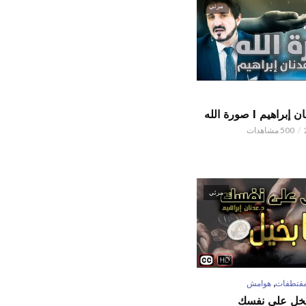
مرئي
اهيم l صورة الله
500 مشاهدات
مرئي
,
قتطفات
هوامش
تبخل على نفسك