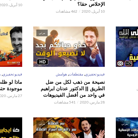
الإخلاص حقا؟
10 أبريل، 2020
10 أبريل، 2020
462 مشاهدات
مرئي
مرئي
,
,
,
فيديو تحفيزي
مقتطفات
هوامش
فيديو تحفيزي
م
نصيحة من ذهب لكل من ضل
ماذا لو ظل
الطريق || الدكتور عدنان ابراهيم
موجودة حتى 
في واحد من أفضل الفيديوهات
27 مارس، 2020
28 مارس، 2020
541 مشاهدات
مرئي
مرئي