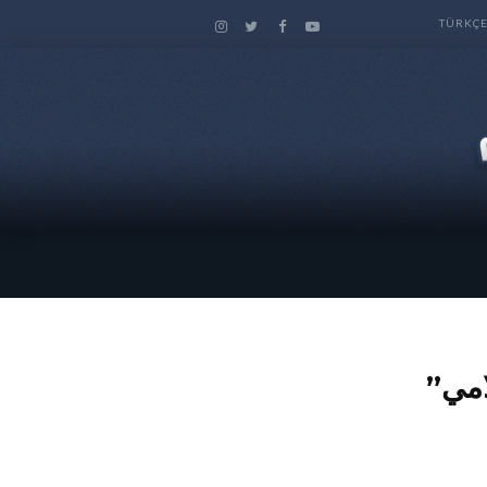
TÜRKÇ
امي”