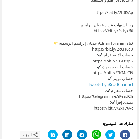
https://bit.ly/2IDlSAp
رد الشبهات عن د.عدنان ابراهيم
https://bit.ly/2s1yx60
قناة Adnan Ibrahim عدنان إبراهيم الرسمية
:
https://bit.ly/2x6H0cU
حساب الانستغرام
:
https://bit.ly/2GFt8pG
حساب الفيس بوك
:
https://bit.ly/2KMeCi9
حساب تويتر
:
Tweets by iReadChannel
حساب تلغرام
:
https://telegram.me/iReadCh
منتدى إقرأ
:
https://bit.ly/2x176yc
شارك هذا الموضوع:
ا
ا
C
ا
ا
ا
المزيد
ن
ض
l
ن
ض
ن