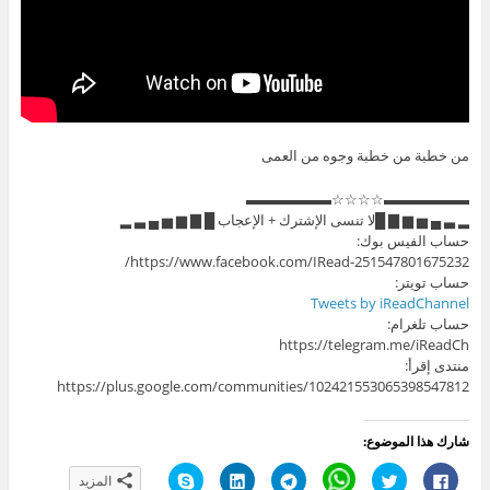
من خطبة من خطبة وجوه من العمى
▬▬▬▬▬▬☆☆☆☆▬▬▬▬▬▬
▂ ▃ ▄ ▅ ▆ ▇ █لا تنسى الإشترك + الإعجاب █ ▇ ▆ ▅ ▄ ▃ ▂
حساب الفيس بوك:
https://www.facebook.com/IRead-251547801675232/
حساب تويتر:
Tweets by iReadChannel
حساب تلغرام:
https://telegram.me/iReadCh
منتدى إقرأ:
https://plus.google.com/communities/102421553065398547812
شارك هذا الموضوع:
ا
ا
C
ا
ا
ا
المزيد
ن
ض
l
ن
ض
ن