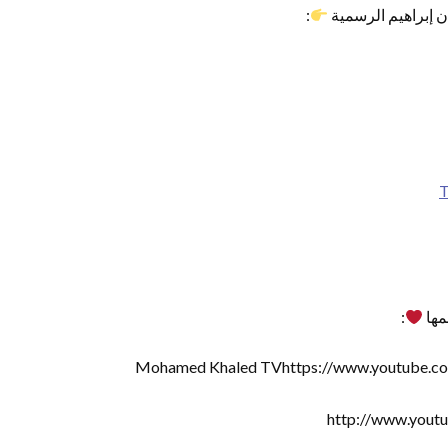
:
T
مها
:
Mohamed Khaled TVhttps://www.youtube.c
http://www.yout