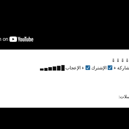
⇓ ⇓ ⇓ ⇓
شاركة +
الإشترك
+ الإعجاب █ ▇ ▆ ▅ ▄ ▃
لات: