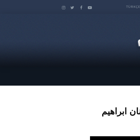
TÜRKÇ
ن ابراهيم