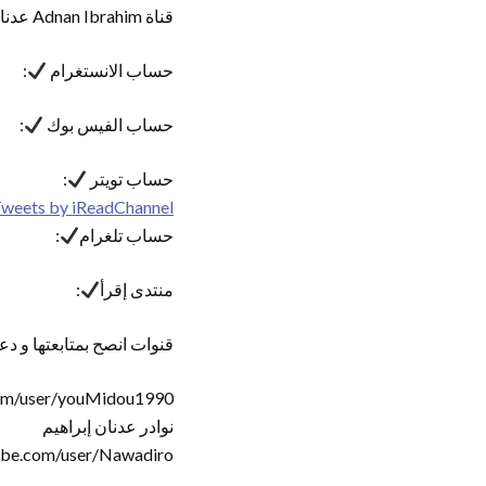
قناة Adnan Ibrahim عدنان إبراهيم الرسمية
حساب الانستغرام
:
حساب الفيس بوك
:
حساب تويتر
:
weets by iReadChannel
حساب تلغرام
:
منتدى إقرأ
:
قنوات انصح بمتابعتها و دع
om/user/youMidou1990
نوادر عدنان إبراهيم
ube.com/user/Nawadiro