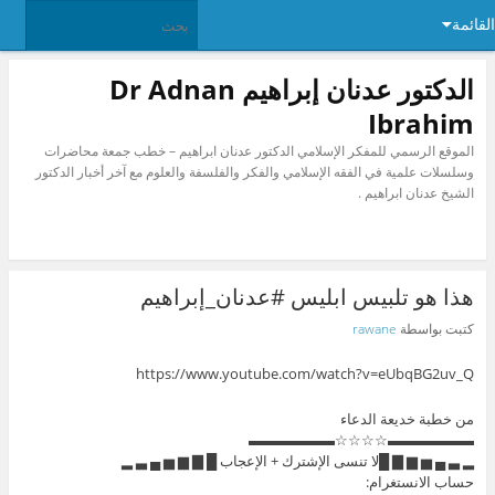
القائمة
الدكتور عدنان إبراهيم Dr Adnan
Ibrahim
الموقع الرسمي للمفكر الإسلامي الدكتور عدنان ابراهيم – خطب جمعة محاضرات
وسلسلات علمية في الفقه الإسلامي والفكر والفلسفة والعلوم مع آخر أخبار الدكتور
الشيخ عدنان ابراهيم .
هذا هو تلبيس ابليس #عدنان_إبراهيم
كتبت بواسطة
rawane
https://www.youtube.com/watch?v=eUbqBG2uv_Q
من خطبة خديعة الدعاء
▬▬▬▬▬▬☆☆☆☆▬▬▬▬▬▬
▂ ▃ ▄ ▅ ▆ ▇ █لا تنسى الإشترك + الإعجاب █ ▇ ▆ ▅ ▄ ▃ ▂
حساب الانستغرام: