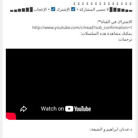
⇓ ⇓ ⇓ ⇓ ⇓ ⇓ ⇓ ⇓ ⇓ ⇓ ⇓ ⇓ ⇓ ⇓
▃ ▄ ▅ ▆ ▇ █ لا تنسى المشاركة +
الإشترك
+ الإعجاب █ ▇ ▆ ▅ ▄ ▃
الاشتراك في القناة™:
http://www.youtube.com/c/iread?sub_confirmation=1
يمكنك مشاهدة هذه السلسلات:
ترجمات:
د.عدنان ابراهيم و الشيعة.: