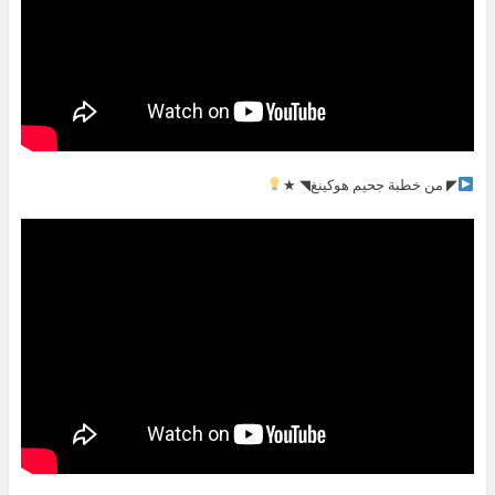
◤ من خطبة جحيم هوكينغ◥ ★