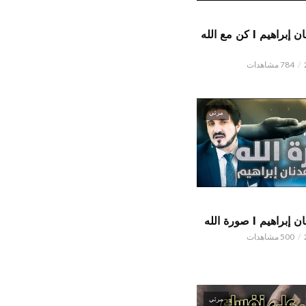
الدكتور عدنان إبراهيم l كن مع الله
784 مشاهدات
مرئي
اهيم l صورة الله
500 مشاهدات
مرئي