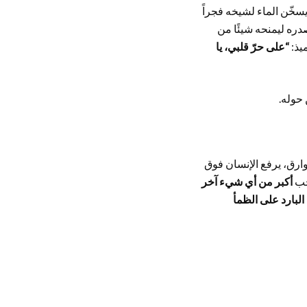
سخّن الماء لشيخه فجراً
صدره ليمنحه شيئًا من
ميذ:
“على حرّ قلبي، يا
 حوله.
فوارق، يرفع الإنسان فوق
لحب
أكبر من أي شيء آخر
 البارد على الظمأ