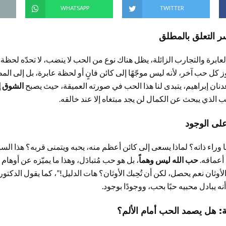
WHATSAPP
TWITTER
ر التعلق بالمطلق
ابرة والتجارب الزائلة، يظل هناك نوع من الحب لا ينضب، لا تحدّه لحظة 
وز كل حب آخر، لأنه ليس موجّهًا إلى كائن فانٍ أو لحظة عابرة، بل إلى ال
دنان إبراهيم، يتبدى لنا هذا الحب في صورته العميقة، حيث يصبح
الشوق إل
قلب الذي يبحث عن الكمال لن يجد مبتغاه إلا عند خالقه.
على الوجود
ا وراء ذاته؟ لماذا يسعى إلى كائن أعظم منه، يحبه ويتمنى قربه؟ هذا السؤ
 أعماقه.
حب الله ليس وهماً
، بل هو حب مُتبادَل، وهذا ما يميّزه عن أوهام 
لأوثان نعم يحصل، لكن أن تُحِبك الأوثان؟ هات الدليل!”، كما يقول الدكتور 
أنه يبادل محبيه حبًا بحب، ووجودًا بوجود.
بة: هل يصمد الحب أمام الألم؟