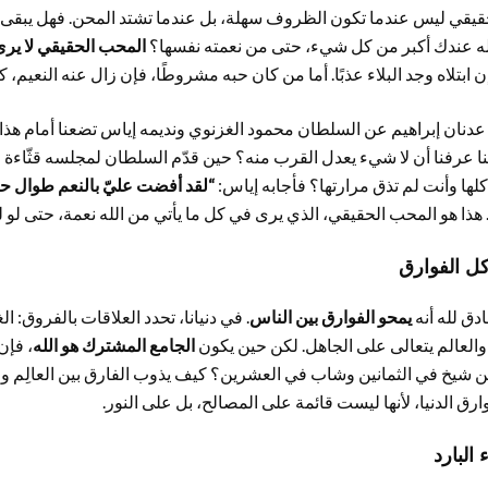
حقيقي ليس عندما تكون الظروف سهلة، بل عندما تشتد المحن. فهل يبقى حبك
له عندك أكبر من كل شيء، حتى من نعمته نفسها؟
المحب الحقيقي لا يرى
إن ابتلاه وجد البلاء عذبًا. أما من كان حبه مشروطًا، فإن زال عنه النعيم
ر عدنان إبراهيم عن السلطان محمود الغزنوي ونديمه إياس تضعنا أمام هذ
أننا عرفنا أن لا شيء يعدل القرب منه؟ حين قدّم السلطان لمجلسه قثّاءة مر
لها وأنت لم تذق مرارتها؟ فأجابه إياس:
“لقد أفضت عليّ بالنعم طوال ح
 هذا هو المحب الحقيقي، الذي يرى في كل ما يأتي من الله نعمة، حتى لو ل
كل الفوارق
دق لله أنه
يمحو الفوارق بين الناس
. في دنيانا، تحدد العلاقات بالفروق: ال
 والعالم يتعالى على الجاهل. لكن حين يكون
الجامع المشترك هو الله
، فإن
 شيخ في الثمانين وشاب في العشرين؟ كيف يذوب الفارق بين العالِم و
وارق الدنيا، لأنها ليست قائمة على المصالح، بل على النور.
البارد