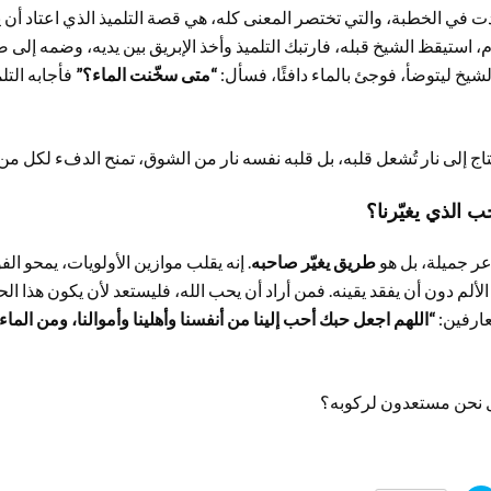
ت في الخطبة، والتي تختصر المعنى كله، هي قصة التلميذ الذي اعتاد أن ي
م، استيقظ الشيخ قبله، فارتبك التلميذ وأخذ الإبريق بين يديه، وضمه إلى 
يخ ليتوضأ، فوجئ بالماء دافئًا، فسأل:
“متى سخّنت الماء؟”
فأجابه التل
تاج إلى نار تُشعل قلبه، بل قلبه نفسه نار من الشوق، تمنح الدفء لكل من
الذي يغيّرنا؟
ر جميلة، بل هو
طريق يغيّر صاحبه
. إنه يقلب موازين الأولويات، يمحو ال
الألم دون أن يفقد يقينه. فمن أراد أن يحب الله، فليستعد لأن يكون هذا ا
عارفين:
“اللهم اجعل حبك أحب إلينا من أنفسنا وأهلينا وأموالنا، ومن الماء
 نحن مستعدون لركوبه؟