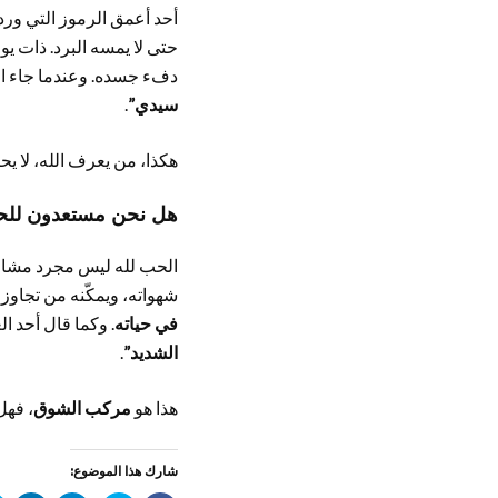
أحد أعمق الرموز التي ورد
حتى لا يمسه البرد. ذات يو
دفء جسده. وعندما جاء الش
سيدي”
.
هكذا، من يعرف الله، لا يح
هل نحن مستعدون للحب 
الحب لله ليس مجرد مشاع
شهواته، ويمكّنه من تجاوز 
في حياته
. وكما قال أحد ال
الشديد”
.
هذا هو
مركب الشوق
، فهل
شارك هذا الموضوع: