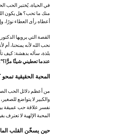
في الحياة، يُختبر الحب ال
منك ما تحب؟ هل يكون ال
أعطاه رأى العطاء نورًا، و
القصة التي يرويها الدكتو
نحب الله لأنه يمنحنا، أم ل
بلذة، سأله بدهشة: كيف تأك
عندما تعطيني شيئًا مرًّا؟”
.
المحبة الحقيقية تمحو 
من أعظم دلائل الحب الصا
والكبير لا يتواضع للصغير،
نفسر علاقة حب عميقة بين
المحبة الإلهية لا تعترف بف
حين يسخّن القلب الماء 