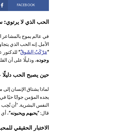
FACEBOOK
الحب الذي لا يرتوي: س
في عالم يموج بالمشاعر الع
الأمل. إنه الحب الذي يتجا
“
مَرْكَبُ الشَوقْ
“
للدكتور ع
وجوده
، ودليلًا على أن ال
حين يصبح الحب دليلًا 
لماذا يشتاق الإنسان إلى م
يجده المؤمن جوابًا حيًا في
النفس البشرية. “أن تُحِب ا
قال:
“يحبهم ويحبونه”
، أي 
الاختبار الحقيقي للمح