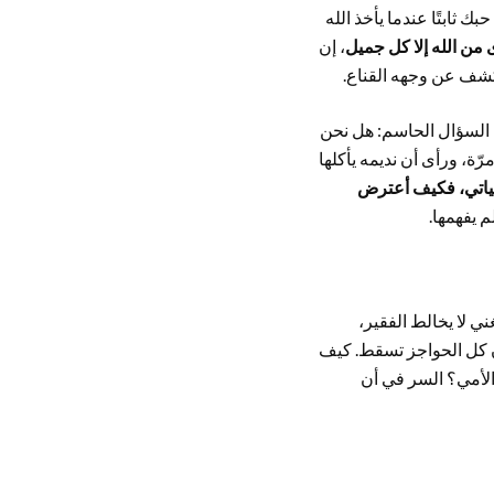
 ثابتًا عندما يأخذ الله
 من الله إلا كل جميل
، إن
، كشف عن وجهه القناع.
ا السؤال الحاسم: هل نحن
ّة، ورأى أن نديمه يأكلها
ياتي، فكيف أعترض
م يفهمها.
غني لا يخالط الفقير،
 كل الحواجز تسقط. كيف
الأمي؟ السر في أن