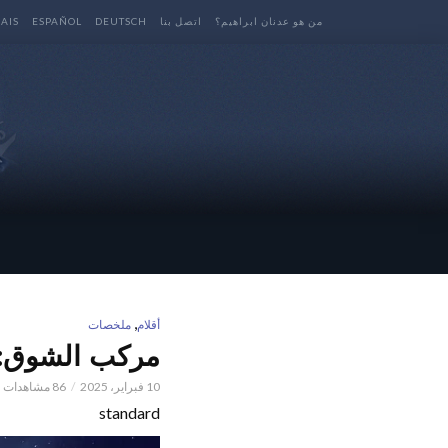
من هو عدنان ابراهيم؟
اتصل بنا
DEUTSCH
ESPAÑOL
AIS
,
أقلام
ملخصات
مركب الشوق: ع
10 فبراير، 2025
86 مشاهدات
standard