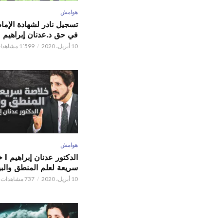
هوامش
تسجيل نادر لشهادة الإما
في حق د.عدنان إبراهيم
10 أبريل، 2020
1٬599 مشاهدات
هوامش
الدكتور
سريعة لعلم المنطق والبي
10 أبريل، 2020
737 مشاهدات