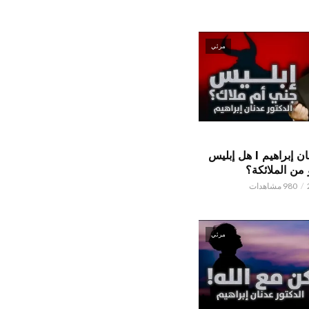
مرئي
الدكتور عدنان إبراهيم l هل إبليس
من الملائكة؟
980 مشاهدات
مرئي