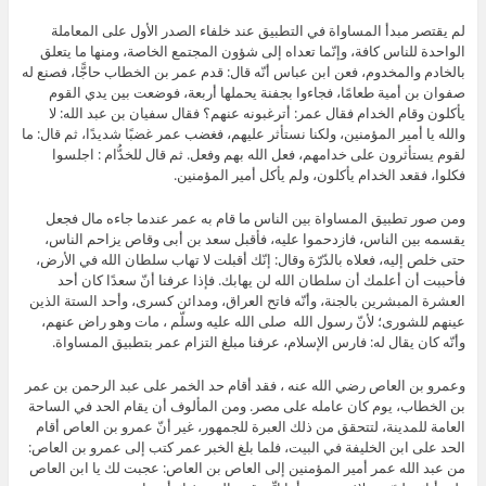
لم يقتصر مبدأ المساواة في التطبيق عند خلفاء الصدر الأول على المعاملة
الواحدة للناس كافة، وإنّما تعداه إلى شؤون المجتمع الخاصة، ومنها ما يتعلق
بالخادم والمخدوم، فعن ابن عباس أنّه قال: قدم عمر بن الخطاب حاجًّا، فصنع له
صفوان بن أمية طعامًا، فجاءوا بجفنة يحملها أربعة، فوضعت بين يدي القوم
يأكلون وقام الخدام فقال عمر: أترغبونه عنهم؟ فقال سفيان بن عبد الله: لا
والله يا أمير المؤمنين، ولكنا نستأثر عليهم، فغضب عمر غضبًا شديدًا، ثم قال: ما
لقوم يستأثرون على خدامهم، فعل الله بهم وفعل. ثم قال للخدُّام : اجلسوا
فكلوا، فقعد الخدام يأكلون، ولم يأكل أمير المؤمنين.
ومن صور تطبيق المساواة بين الناس ما قام به عمر عندما جاءه مال فجعل
يقسمه بين الناس، فازدحموا عليه، فأقبل سعد بن أبى وقاص يزاحم الناس،
حتى خلص إليه، فعلاه بالدّرّة وقال: إنّك أقبلت لا تهاب سلطان الله في الأرض،
فأحببت أن أعلمك أن سلطان الله لن يهابك. فإذا عرفنا أنّ سعدًا كان أحد
العشرة المبشرين بالجنة، وأنّه فاتح العراق، ومدائن كسرى، وأحد الستة الذين
عينهم للشورى؛ لأنّ رسول الله صلى الله عليه وسلّم ، مات وهو راض عنهم،
وأنّه كان يقال له: فارس الإسلام، عرفنا مبلغ التزام عمر بتطبيق المساواة.
وعمرو بن العاص رضي الله عنه ، فقد أقام حد الخمر على عبد الرحمن بن عمر
بن الخطاب، يوم كان عامله على مصر. ومن المألوف أن يقام الحد في الساحة
العامة للمدينة، لتتحقق من ذلك العبرة للجمهور، غير أنّ عمرو بن العاص أقام
الحد على ابن الخليفة في البيت، فلما بلغ الخبر عمر كتب إلى عمرو بن العاص:
من عبد الله عمر أمير المؤمنين إلى العاص بن العاص: عجبت لك يا ابن العاص