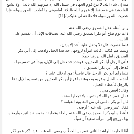
منه إن شاء الله، لا يدع قوم الجهاد في سبيل الله إلا ضربهم الله بالذل، ولا تشيع
الفاحشة في قوم قط إلا عمهم الله بالبلاء، أطيعوني ما أطعت الله ورسوله، فإذا
عصيت الله ورسوله فلا طاعة لي عليكم”.[11]
ومن أمثلة عدل الصديق رضي الله عنه
ذات يوم صاح أبو بكر الصديق رضي الله عنه بصدقات الإبل أن تقسم على
الناس .
فلما حضرت قال : لا يدخل علينا أحد إلا بإذن .
وبينما هم كذلك ، قالت امرأة لزوجها : خذ هذا الحبل واذهب إلى أبي بكر
الصديق ، لعل الله يرزقنا جملًا .
فأتى الرجل أبا بكر الصديق، فوجده قد دخل إلى الإبل، وبدأ في تقسيمها ،
فدخل إلى أبي بكر الصديق .
فلما رأى أبو بكر الرجل قال غاضباً : من أدخلك علينا ؟
أخذ منه الحبل وضربه به ، وعندما فرغ أبو بكر الصديق من تقسيم الإبل دعا
بالرجل فأعطاه الحبل .
وقال : اقتص مني .
فقال عمر : والله لا يقتص ، ولا تجعلها سنة .
قال أبو بكر : فمن لي من الله يوم القيامة ؟
فقال عمر رضي الله عنه ” أرضه .
فأعطاه أبو بكر الصديق رضي الله عنه راحلة وقطيفة وخمسة دنانير ، وأرضاه
بها ، ورجع إلى امرأته سعيداً راضياً .
أمّا الخليفة الراشد الثاني عمر بن الخطّاب رضي الله عنه، فإذا ذُكِر عمر ذُكر