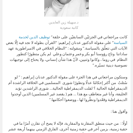
د.سهيلة زين العابدين
كاتبة سعودية
كانت مراجعاتي في الجزئيْن السابقيْن على حلقة”
توظيف الدين لخدمة
السياسة
” على مقولة الدكتور عدنان إبراهيم: “القرآن بطوله لا تجد فيه إلّا بعض
الآيات التي تتعلّق بالسياسة.” ومقولته : “النظام الخلافي في الامبراطورية عهد
ساداتنا وتاج رؤوسنا أبو بكر وعمر وعثمان وعلي لم يكن متطورًا كتطور
النظام في روما ، وكانوا وثنيين، لأنّ هذا شأن إنساني، ولا يحتاج إلى توجيهات
نصوصية دينية تسيّره.”
وستكون مراجعاتي في هذا الجزء على مقولة الدكتور عدنان إبراهيم : ” لو
سُئلتُ من أكثر إحكامًا عدلًا وتطورًا شورى المسلمين في الخلافة الراشدة أم
الديمقراطية الحالية ؟ لقلت الديمقراطية الحالية… شورى الراشدين تؤبد
الخليفة، وأنا غير متعاطف مع هذا … هم ( يقصد غير المسلمين) الذين أوجدوا
الديمقراطية وقعّدوا ونظّروا لها ، ووضعوا أحكامها.”
وأقول هنا :
أولًا : من حيث منطق المقارنة والمقاربة، فإنّه لا يصح أن تقارن أمرًا ما في
حقبة زمنية، بزمن آخر في حقبة زمنية أخرى، الفارق الزمني بينهما أربعة عشر