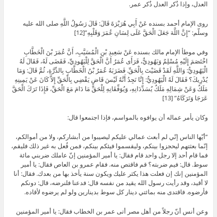
العدل، وإذا ذُكر العدل ذُكر عمر.
روى الإمام أحمد بسنده عَنْ أَبِي هُرَيْرَةَ قَالَ: قَالَ رَسُولُ اللَّهِ صلى الله عليه
وسلّم: “إِنَّ اللَّهَ جَعَلَ الْحَقَّ عَلَى لِسَانِ عُمَرَ وَقَلْبِهِ”[12]
وفي موطأ الإمام مالك بسنده عَنْ سَعِيدِ بْنِ الْمُسَيَّبِ، أَنَّ عُمَرَ بْنَ الْخَطَّابِ
اخْتَصَمَ إِلَيْهِ مُسْلِمٌ وَيَهُودِيٌّ، فَرَأَى عُمَرُ أَنَّ الْحَقَّ لِلْيَهُودِيِّ، فَقَضَى لَهُ، فَقَالَ لَهُ
الْيَهُودِيُّ: وَاللَّهِ لَقَدْ قَضَيْتَ بِالْحَقِّ. فَضَرَبَهُ عُمَرُ بْنُ الْخَطَّابِ بِالدِّرَّةِ، ثُمَّ قَالَ: وَمَا
يُدْرِيكَ؟ فَقَالَ لَهُ الْيَهُودِيُّ: إِنَّا نَجِدُ أَنَّهُ لَيْسَ قَاضٍ يَقْضِي بِالْحَقِّ إِلاَّ كَانَ عَنْ يَمِينِهِ
مَلَكٌ وَعَنْ شِمَالِهِ مَلَكٌ يُسَدِّدَانِهِ، وَيُوَفِّقَانِهِ لِلْحَقِّ مَا دَامَ مَعَ الْحَقِّ، فَإِذَا تَرَكَ الْحَقَّ
عَرَجَا وَتَرَكَاهُ” [13]
وكان يأمر عماله أن يوافوه بالمواسم، فإذا اجتمعوا قال:
“أيّها الناس إنّي لم أبعث عمالي عليكم ليصيبوا من أبشاركم، ولا من أموالكم،
إنّما بعثتهم ليحجزوا بينكم، وليقسموا فيئكم بينكم، فمن فُعل به غير ذلك فليقم،
فما قام أحد إلا رجل واحد قام فقال: يا أمير المؤمنين إنّ عاملك ضربني مائة
سوط. قال: فيم ضربته؟ قم فاقتص منه. فقام عمرو بن العاص فقال: يا أمير
المؤمنين إنك إن فعلت هذا يكثر عليك ويكون سنة يأخذ بها من بعدك. فقال: أنا
لا أقيد، وقد رأيت رسول الله يقيد من نفسه قال: فدعنا فلنرضه، قال: دونكم
فأرضوه. فاقتدى منه بمائتي دينار كل سوط بدينارين ولو لم يرضوه لأقاده.
وعن أنس أنّ رجلاً من أهل مصر أتى عمر بن الخطاب فقال: يا أمير المؤمنين