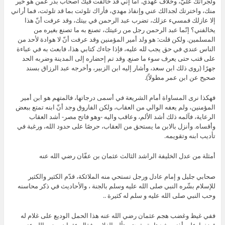
ولجرأتك عليّ، وخلاف عهدي. أما إنِّي قد خالفت فيك أصحاب بدر عمن هو خير
منك، واخترتك لجدالك عني وإنفاذ مهدي، فأراك تلوثت بما قد تلوثت، فما أراني
إلا عازلك فمسيء عزلك، تضرب عبد الرحمن في بيتك، وقد عرفت أنّ هذا
يخالفني؟ إنّما عبد الرحمن رجل من رعيتك، تصنع به ما تصنع بغيره من
المسلمين. ولكن قلت: هو ولد أمير المؤمنين وقد عرفت أنّ لا هوادة لأحد من
الناس عندي في حق يجب لله عليه، فإذا جاءك كتابي هذا، فابعث به في عباءة
على قتب حتى يعرف سوء ما صنع. وقد تم إحضاره إلى المدينة وضربه الحد
جهرًا (روى ذلك ابن سعد، وأشار إليه ابن الزبير، وأخرجه عبد الرزاق بسند
صحيح عن ابن عمر مطولاً).
فهكذا نرى المساواة أمام الشريعة في أسمى درجاتها، فالمتهم هو ابن أمير
المؤمنين، ولم يعفه الوالي من العقاب، ولكن الفاروق وجد أنّ ابنه تمتع ببعض
الرعاية، فآلمه ذلك أشد الألم، وعاقب واليه -وهو فاتح مصر- أشد العقاب
وأقساه. وأنزل بالابن ما يستحق من العقاب، حرصًا على حدود الله، ورغبة في
تأديب ابنه وتقويمه.
أمثلة من عدل الخليفة الراشد الثالث عثمان بن عفّان رضي الله عنه
صحابي جليل و إمام عادل ورجل تستحي منه الملائكة، قدّم الكثير والكثير
للإسلام بشّره النبي صلى الله عليه وسلم بالجنة ، والأحاديث في ذكر محاسنه
وحب النبي صلى الله عليه و سلم له كثيرة ..
ففي غيظ وغضب هجم عثمان رضي الله عنه هذا الحمل الوديع على غلام له
فضغط على أذنه وشدها بقوة حتى تألم الغلام،. فقال عثمان رضي الله عنه