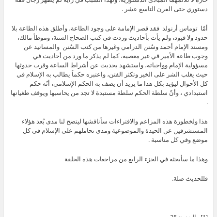
دستوري حتى القرن التاسع عشر .
أمّا توماس أرنولد فقد قصر الإمامة على وجود الطاعة، وأطلق هذه الطاعة بلا
حدود ولا قيود، ولم يأت بأحاديث وردت في كتب الصحاح الستة، وموطأ مالك،
ومسند الإمام أحمد وسُنن الدرامي وغيرها من كتب السُنن والمسانيد عن
وجوب طاعة الأمير في غير معصية، كما لم يذكر ما ورد من أحاديث في
مسؤولية الإمام وواجباته، واستشهد بحديث عن أشراط الساعة وقرب حدوثها
حيث يغلب الشر على الخير وتكثر الفتن، واعتبره حكماً يطالب به الإسلام في
كل الأحوال ليؤيد بكل هذا ما يريد أن يصف به الحكم الإسلامي، أنّه حكم
استبدادي ، وأنّ سلطة الحكم سلطة مستبدة لا تجد من يحاسبها ويوقف طغيانها
.
هذا ولخطورة هذه المزاعم والافتراءات سأناقشها ليتضح لنا مدى بُعد هؤلاء
المستشرقين عن الحيدة والموضوعية ومدى تحاملهم على الإسلام في كل
موضع وفي كل مناسبة .
وهذا ما سأبحثه في الجزء الرابع من مراجعات هذه الحلقة
فللحديث صلة.