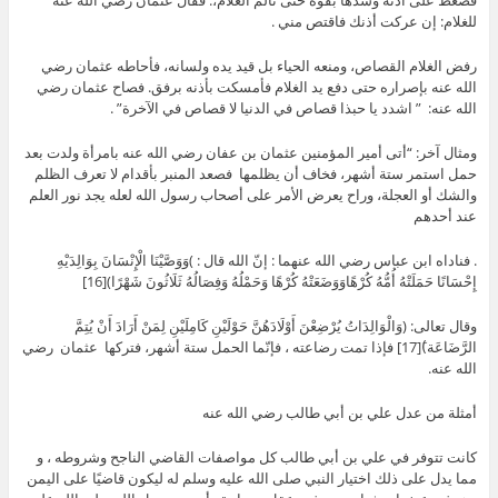
للغلام: إن عركت أذنك فاقتص مني .
رفض الغلام القصاص، ومنعه الحياء بل قيد يده ولسانه، فأحاطه عثمان رضي
الله عنه بإصراره حتى دفع يد الغلام فأمسكت بأذنه برفق. فصاح عثمان رضي
الله عنه: ” اشدد يا حبذا قصاص في الدنيا لا قصاص في الآخرة” .
ومثال آخر: “أتى أمير المؤمنين عثمان بن عفان رضي الله عنه بامرأة ولدت بعد
حمل استمر ستة أشهر، فخاف أن يظلمها فصعد المنبر بأقدام لا تعرف الظلم
والشك أو العجلة، وراح يعرض الأمر على أصحاب رسول الله لعله يجد نور العلم
عند أحدهم
. فناداه ابن عباس رضي الله عنهما : إنّ الله قال : )وَوَصَّيْنَا الْإِنْسَانَ بِوَالِدَيْهِ
إِحْسَانًا حَمَلَتْهُ أُمُّهُ كُرْهًاوَوَضَعَتْهُ كُرْهًا وَحَمْلُهُ وَفِصَالُهُ ثَلَاثُونَ شَهْرًا)[16]
وقال تعالى: (وَالْوَالِدَاتُ يُرْضِعْنَ أَوْلَادَهُنَّ حَوْلَيْنِ كَامِلَيْنِ لِمَنْ أَرَادَ أَنْ يُتِمَّ
الرَّضَاعَة)َ[17] فإذا تمت رضاعته ، فإنّما الحمل ستة أشهر، فتركها عثمان رضي
الله عنه.
أمثلة من عدل علي بن أبي طالب رضي الله عنه
كانت تتوفر في علي بن أبي طالب كل مواصفات القاضي الناجح وشروطه ، و
مما يدل على ذلك اختيار النبي صلى الله عليه وسلم له ليكون قاضيًا على اليمن