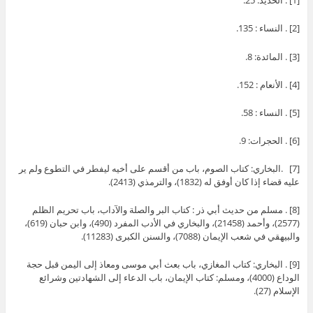
[1] . الحديد: 25.
[2] . النساء : 135.
[3] . المائدة: 8.
[4] . الأنعام : 152.
[5] . النساء : 58.
[6] . الحجرات: 9.
[7] .البخاري: كتاب الصوم، باب من أقسم على أخيه ليفطر في التطوع ولم ير
عليه قضاء إذا كان أوفق له (1832)، والترمذي (2413).
[8] . مسلم من حديث أبي ذر : كتاب البر والصلة والآداب، باب تحريم الظلم
(2577)، وأحمد (21458)، والبخاري في الأدب المفرد (490)، وابن حبان (619)،
والبيهقي في شعب الإيمان (7088)، والسنن الكبرى (11283).
[9] . البخاري: كتاب المغازي، باب بعث أبي موسى ومعاذ إلى اليمن قبل حجة
الوداع (4000)، ومسلم: كتاب الإيمان، باب الدعاء إلى الشهادتين وشرائع
الإسلام (27).