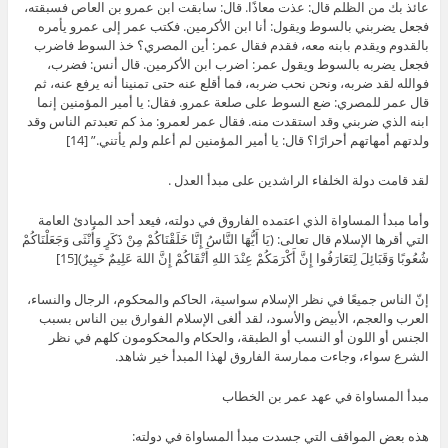
عائذ بك من الظلم قال: عذت معاذًا. قال: سابقت ابن عمرو بن العاص فسبقته،
فجعل يضربني بالسوط ويقول: أنا ابن الأكرمين. فكتب عمر إلى عمرو يأمره
بالقدوم ويقدم بابنه معه، فقدم فقال عمر: أين المصري؟ خذ السوط فاضرب
فجعل يضربه بالسوط ويقول عمر: اضرب ابن الأكرمين. قال أنس: فضرب،
فوالله لقد ضربه، ونحن نحب ضربه، فما أقلع عنه حتى تمنينا أنه يرفع عنه، ثم
قال عمر للمصري: ضع السوط على صلعة عمرو. فقال: يا أمير المؤمنين إنما
ابنه الذي ضربني وقد استقدت منه. فقال عمر لعمرو: مذ كم تعبدتم الناس وقد
ولدتهم أمهاتهم أحرارًا؟ قال: يا أمير المؤمنين لم أعلم ولم يأتني.” [14]
لقد قامت دولة الخلفاء الراشدين على مبدأ العدل .
وأما مبدأ المساواة الذي اعتمده الفاروق في دولته، فيعد أحد المبادئ العامة
التي أقرها الإسلام قال تعالى: (يَا أَيُّهَا النَّاسُ إِنَّا خَلَقْنَاكُمْ مِنْ ذَكَرٍ وَأُنْثَى وَجَعَلْنَاكُمْ
شُعُوبًا وَقَبَائِلَ لِتَعَارَفُوا إِنَّ أَكْرَمَكُمْ عِنْدَ اللهِ أَتْقَاكُمْ إِنَّ اللهَ عَلِيمٌ خَبِيرٌ)[15]
إنّ الناس جميعًا في نظر الإسلام سواسية، الحاكم والمحكوم، الرجال والنساء،
العرب والعجم، الأبيض والأسود، لقد ألغى الإسلام الفوارق بين الناس بسبب
الجنس أو اللون أو النسب أو الطبقة، والحكام والمحكومون كلهم في نظر
الشرع سواء، وجاءت ممارسة الفاروق لهذا المبدأ خير شاهد.
مبدأ المساواة في عهد عمر بن الخطاب
هذه بعض المواقف التي جسدت مبدأ المساواة في دولته: