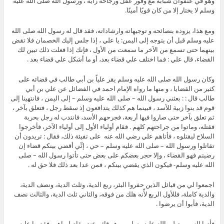
وهو في عنفوان شبابه مع وفور عقل ورجاحة رأيه ، ورسول الله صلى الله عليه
وسلم لا يختار إلا من كان قويًا أمينًا.
ومع هذا، يزوده بنصائحه و توجيهاته وارشاداته، فقد قال له رسول الله صلى الله
عليه وسلم قبل أن يتوجه إلى اليمن: يا علي ، إذا جلس إليك الخصمان فلا تقض
بينهما حتى تسمع من الآخر ما سمعت من الأول ، فإنك إذا فعلت ذلك تبين لك
القضاء، قال علي : فما اختلف علي قضاء بعد، أو ما أشكل علي قضاء بعد .
وكان رسول الله صلى الله عليه وسلم يقر علياً بن أبي طالب في قضائه على
كثير من القضايا ، و منها ما رواه الإمام احمد في الفضائل عن علي بن أبي
طالب قال : : بعثني رسول الله – صلى الله عليه وسلم – إلى اليمن ، فانتهينا إلى
قوم قد بنوا زبية للأسد ، فبينما هم كذلك يتدافعون إذ سقط رجل ، فتعلق بآخر ،
ثم تعلق بآخر حتى صاروا فيها أربعة، فجرحهم الأسد، فانتدب له رجل بحربة
فقتله، وماتوا من جراحتهم كلهم . فقام أولياء الأول إلى أولياء الآخر، فأخرجوا
السلاح ليقتلوه ، فأتاهم علي رضي الله عنه على تفيئة ذلك، فقال : تريدون أن
تقاتلوا ورسول الله – صلى الله عليه وسلم – حي ، إنِّي أقضي بينكم قضاء إن
رضيتم فهو القضاء ، وإلا حجر بعضكم على بعض حتى تأتوا رسول الله – صلى
الله عليه وسلم- فيكون الذي يقضي بينكم ، فمن عدا بعد ذلك فلا حق له .
اجمعوا لي من قبائل الذين حفروا البئر، ربع الدية، وثلث الدية، ونصف الدية،
والدية كاملة، فللأول الربع لأّنه هلك من فوقه، والثاني ثلث الدية، والثالث نصف
الدية، فأبوا أن يرضوا .
فأتوا النبي – صلى الله عليه وسلم – وهو قائم عند مقام إبراهيم فقصوا عليه