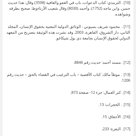
[10] . الترمذي: كتاب الدعوات، باب في العفو والعافية (3598) وقال: هذا حديث
حسن. وابن ماجه (1752)، وأحمد (8030) وقال شعيب الأرناءوط: صحيح بطرقه
وشواهده.
[11] . محمود شريف بسيوني : الوثائق الدولية المعنية بحقوق الإنسان، المجلد
الثاني، دار الشروق، القاهرة، 2003. وقد نشرت هذه الوثيقة بتصريح من المعهد
الدولي لحقوق الإنسان بجامعة دي بول شيكاغو.
[12] . مسند أحمد: حديث رقم 8846.
[13] . موطأ مالك: كتاب الأقضية – باب الترغيب في القضاء بالحق – حديث رقم
1206.
[14] . كنز العمال: جزء 12- صفحة 873.
[15] . الحجرات: 13.
[16] . الأحقاق: 15.
[17] . البقرة: 233.