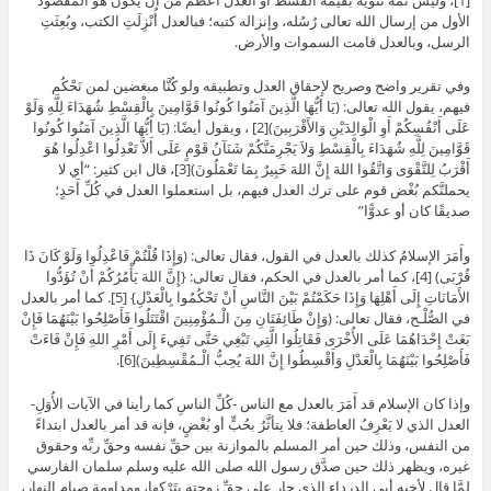
[1]، وليس ثمة تنويه بقيمة القسط أو العدل أعظم من أن يكون هو المقصود
الأول من إرسال الله تعالى رُسُله، وإنزاله كتبه؛ فبالعدل أُنْزِلَتِ الكتب، وبُعِثَتِ
الرسل، وبالعدل قامت السموات والأرض.
وفي تقرير واضح وصريح لإحقاق العدل وتطبيقه ولو كُنَّا مبغضين لمن نَحْكُم
فيهم، يقول الله تعالى: (يَا أَيُّهَا الَّذِينَ آمَنُوا كُونُوا قَوَّامِينَ بِالْقِسْطِ شُهَدَاءَ لِلَّهِ وَلَوْ
عَلَى أَنْفُسِكُمْ أَوِ الْوَالِدَيْنِ وَالأَقْرَبِينَ)[2] ، ويقول أيضًا: (يَا أَيُّهَا الَّذِينَ آمَنُوا كُونُوا
قَوَّامِينَ لِلَّهِ شُهَدَاءَ بِالْقِسْطِ وَلاَ يَجْرِمَنَّكُمْ شَنَآنُ قَوْمٍ عَلَى أَلاَّ تَعْدِلُوا اعْدِلُوا هُوَ
أَقْرَبُ لِلتَّقْوَى وَاتَّقُوا اللهَ إِنَّ اللهَ خَبِيرٌ بِمَا تَعْمَلُونَ)[3]، قال ابن كثير: “أي لا
يحملنَّكم بُغْض قوم على ترك العدل فيهم، بل استعملوا العدل في كُلِّ أَحَدٍ؛
صديقًا كان أو عدوًّا”
وأَمَرَ الإسلامُ كذلك بالعدل في القول، فقال تعالى: (وَإِذَا قُلْتُمْ فَاعْدِلُوا وَلَوْ كَانَ ذَا
قُرْبَى) [4]، كما أمر بالعدل في الحكم، فقال تعالى: {إِنَّ اللهَ يَأْمُرُكُمْ أَنْ تُؤَدُّوا
الأَمَانَاتِ إِلَى أَهْلِهَا وَإِذَا حَكَمْتُمْ بَيْنَ النَّاسِ أَنْ تَحْكُمُوا بِالْعَدْلِ} [5]. كما أمر بالعدل
في الصُّلْـح، فقال تعالى: (وَإِنْ طَائِفَتَانِ مِنَ الْـمُؤْمِنِينَ اقْتَتَلُوا فَأَصْلِحُوا بَيْنَهُمَا فَإِنْ
بَغَتْ إِحْدَاهُمَا عَلَى الأُخْرَى فَقَاتِلُوا الَّتِي تَبْغِي حَتَّى تَفِيءَ إِلَى أَمْرِ اللهِ فَإِنْ فَاءَتْ
فَأَصْلِحُوا بَيْنَهُمَا بِالْعَدْلِ وَأَقْسِطُوا إِنَّ اللهَ يُحِبُّ الْـمُقْسِطِينَ)[6].
وإذا كان الإسلام قد أَمَرَ بالعدل مع الناس -كُلِّ الناسِ كما رأينا في الآيات الأُوَلِ-
العدل الذي لا يَعْرِفُ العاطفة؛ فلا يتأثَّرُ بحُبٍّ أو بُغْضٍ، فإنه قد أمر بالعدل ابتداءً
من النفس، وذلك حين أمر المسلم بالموازنة بين حقِّ نفسه وحقِّ ربِّه وحقوق
غيره، ويظهر ذلك حين صدَّق رسول الله صلى الله عليه وسلم سلمان الفارسي
لمَّا قال لأخيه أبي الدرداء الذي جار على حقِّ زوجته بِتَرْكِها، ومداومة صيام النهار،