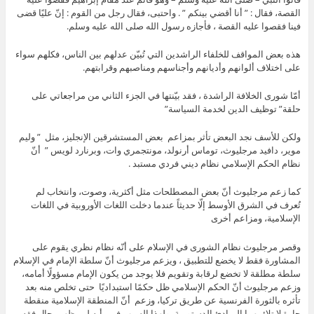
القصة، فقال : ” أنا أقضي بينكم ” . واحتبى، فقال رجل من القوم : إنّ عليًا قضى
فينا فقصوا عليه القصة ، فأجازه رسول الله صلى الله عليه وسلم.
هذه بعض المواقف للخلفاء الراشدين التي تُبيّن عدلهم بين الناس، فكلهم سواء
على اختلاف ألوانهم وأديانهم وأجناسهم ومناصبهم وقرابتهم.
أمّا شورى الخلافة الراشدة ، فقد بيّنتها في الجزء الثاني من مراجعاتي على
حلقة” توظيف الدين لخدمة السياسة”
ولكن للأسف نجد البعض تأثر بمزاعم بعض المستشرقين الإنجليز، مثل ” وليم
موير، دافيد مرجليوث، توماس أرنولد، مونتجمري وات، وبرنارد لويس ” أنّ
نظام الحكم الإسلامي نظام ديني فردي مستبد .
كما زعم مرجليوث أنّ بعض المصطلحات مثل أكثرية، وصوت، وانتخاب لم
تُعرف في الشرق الأوسط إلّا حديثاً عندما دخلت اللغات الأوروبية في اللغات
الإسلامية، ومزاعم أخرى
وقصر مرجليوث نظام الشورى في الإسلام على أنّه نظام نظري يقوم على
المشاورة فقط لا يخضع للتطبيق ، ويزعم مرجليوث أنّ سلطة الإمام في الإسلام
سلطة مطلقة لا تخضع لرقابة وتقويم فلا يوجد من يكون الإمام مسؤولًا أمامه،
وزعم مرجليوث أنّ الحكم الإسلامي ظل حكمًا استبداديًا حتى تخلص منه بعد
تأثره بالثورة الفرنسية عن طريق تركيا، وزعم أنّ المنطقة الإسلامية منقطة
حارة لا تلائمهما المبادئ الدستورية، ولهذا السبب في رأيه لم يظهر رجال فقه