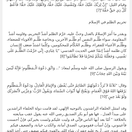
وقيام الليل: “إِنَّ لِرَبِّكَ عَلَيْكَ حَقًّا، وَلِنَفْسِكَ عَلَيْكَ حَقًّا، وَلأَهْلِكَ عَلَيْكَ حَقًّا؛ فَأَعْطِ
كُلَّ ذِي حَقٍّ حَقَّهُ”[7]
تحريم الظلم في الإسلام
وبقدر ما أَمَرَ الإسلامُ بالعدل وحثَّ عليه، حَرَّمَ الظلم أشدَّ التحريم، وقاومه أشدَّ
المقاومة، سواء ظُلْـم النفس أم ظُلْـم الآخرين، وبخاصة ظُلْـم الأقوياء للضعفاء،
وظُلْـم الأغنياء للفقراء، وظُلْـم الحُكَّام للمحكومين، وكلَّما اشتدَّ ضعف الإنسان
كان ظلمه أشدَّ إثمًا؛ ففي الحديث القدسي: “يَا عِبَادِي، إِنِّي حَرَّمْتُ الظُّلْـمَ عَلَى
نَفْسِي، وَجَعَلْتُهُ بَيْنَكُمْ مُحَرَّمًا فَلاَ تَظَالَمُوا”[8]
ويقول الرسول صلى الله عليه وسلّم لمعاذ: “… وَاتَّقِ دَعْوَةَ الْـمَظْلُومِ؛ فَإِنَّهُ لَيْسَ
بَيْنَهُ وَبَيْنَ اللهِ حِجَابٌ”[9]
وقال: “ثَلاَثَةٌ لاَ تُرَدُّ دَعْوَتُهُمْ: الصَّائِمُ حَتَّى يُفْطِرَ، وَالإِمَامُ الْعَادِلُ، وَدَعْوَةُ الْـمَظْلُومِ
يَرْفَعُهَا اللهُ فَوْقَ الْغَمَامِ، وَيَفْتَحُ لَهَا أَبْوَابَ السَّمَاءِ، وَيَقُولُ الرَّبُّ: وَعِزَّتِي لأَنْصُرَنَّكِ
وَلَوْ بَعْدَ حِينٍ”[10]
وقد امتثل الخلفاء الراشدون بالتوجيه الإلهي، لقد قامت دولة الخلفاء الراشدين
على مبدأ العدل ، فها هو أبو بكر الصديق رضي الله عنه يقول عقب مبايعته
بالخلافة: ” أمّا بعد أيها الناس فإنِّي قد وليت عليكم ولست بخيركم، فإنْ أحسنت
فأعينوني، وإنْ أسأت فقوموني، الصدق أمانة، والكذب خيانة، والضعيف فيكم
قوي عندي حتى أريح عليه حقه إن شاء الله، والقوى فيكم ضعيف حتى آخذ الحق