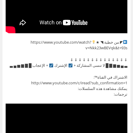
◤ من خطبة ◥ ★
https://www.youtube.com/watch?
v=Nkk23wBEVqk&t=93s
⇓ ⇓ ⇓ ⇓ ⇓ ⇓ ⇓ ⇓ ⇓ ⇓ ⇓ ⇓ ⇓ ⇓
▃ ▄ ▅ ▆ ▇ █ لا تنسى المشاركة +
الإشترك
+ الإعجاب █ ▇ ▆ ▅ ▄ ▃
الاشتراك في القناة™:
http://www.youtube.com/c/iread?sub_confirmation=1
يمكنك مشاهدة هذه السلسلات:
ترجمات: