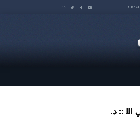
TÜRKÇ
!! :: د.