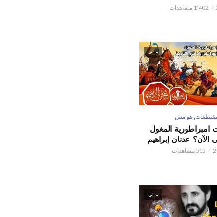
1٬402 مشاهدات
مرئي
,
قتطفات
هوامش
ت امبراطورية المغول
الآن؟ عدنان إبراهيم
515 مشاهدات
مرئي