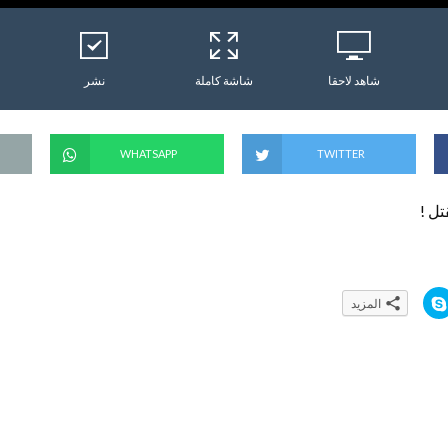
شاهد لاحقا
شاشة كاملة
نشر
WHATSAPP
TWITTER
ل !
ا
المزيد
ن
ق
ر
ل
ل
م
ش
ا
ر
ك
ة
ع