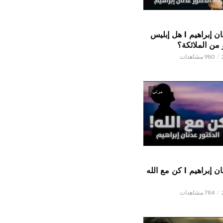
الدكتور عدنان إبراهيم l هل إبليس
من الملائكة؟
980 مشاهدات
مرئي
الدكتور عدنان إبراهيم l كن مع الله
784 مشاهدات