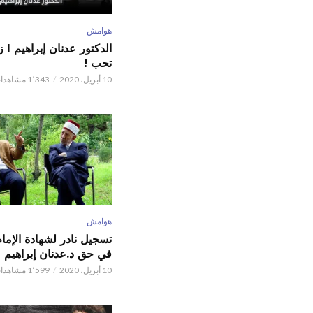
هوامش
الدكت
تحب !
10 أبريل، 2020
1٬343 مشاهدات
هوامش
تسجيل نادر لشهادة الإما
في حق د.عدنان إبراهيم
10 أبريل، 2020
1٬599 مشاهدات