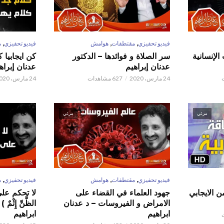
,
,
,
فيديو تحفيزي
مقتطفات
هوامش
فيديو تحفيزي
م
الإنسانية
سر الصلاة و فوائدها – الدكتور
كن ايجابيا 
عدنان إبراهيم
عدنان إبراه
24 مارس، 2020
627 مشاهدات
24 مارس، 2020
مرئي
مرئي
,
,
,
فيديو تحفيزي
مقتطفات
هوامش
فيديو تحفيزي
م
ن الايجابي
جهود العلماء في القضاء على
لا تحكم على ا
الامراض و الفيروسات – د عدنان
الظَّنِّ إِثْم
ابراهيم
ابراهيم