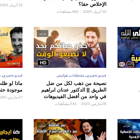
الإخلاص حقا؟
10 أبريل، 2020
10 أبريل، 2020
462 مشاهدات
مرئي
مرئي
,
,
,
فيديو تحفيزي
مقتطفات
هوامش
فيديو تحفيزي
م
نصيحة من ذهب لكل من ضل
ماذا لو ظل
الطريق || الدكتور عدنان ابراهيم
موجودة حتى 
في واحد من أفضل الفيديوهات
27 مارس، 2020
28 مارس، 2020
541 مشاهدات
مرئي
مرئي