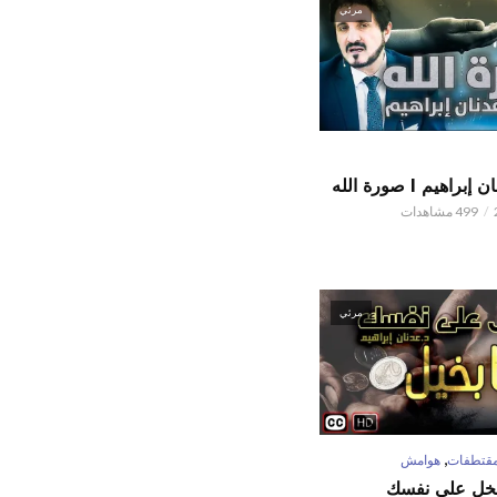
مرئي
اهيم l صورة الله
499 مشاهدات
مرئي
,
قتطفات
هوامش
تبخل على نفسك