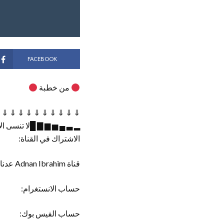
FACEBOOK
من خطبة
 ⇓ ⇓ ⇓ ⇓ ⇓ ⇓ ⇓ ⇓ ⇓ ⇓
▂ ▃ ▄ ▅ ▆ ▇ █لا تنسى ال
الاشتراك في القناة:
قناة Adnan Ibrahim عدنان إبراهيم الرسمية:
حساب الانستغرام:
حساب الفيس بوك: