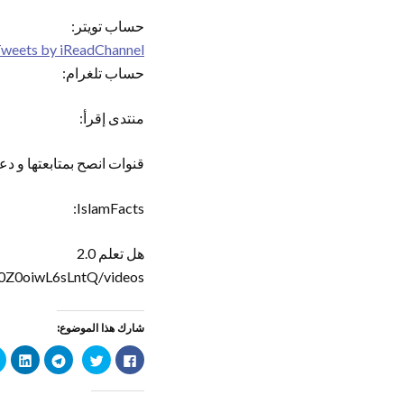
حساب تويتر:
weets by iReadChannel
حساب تلغرام:
منتدى إقرأ:
قنوات انصح بمتابعتها و دع
IslamFacts:
هل تعلم 2.0
0Z0oiwL6sLntQ/videos
شارك هذا الموضوع:
ا
ا
ا
ا
ن
ض
ن
ض
ق
غ
ق
غ
ر
ط
ر
ط
ل
ل
ل
ل