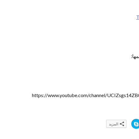
T
مها:
https://www.youtube.com/channel/UCIZsgs14ZB
ا
المزيد
ن
ق
ر
ل