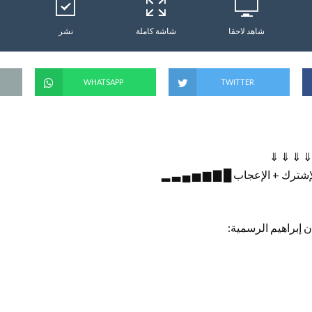
شاهد لاحقا
شاشة كاملة
نشر
WHATSAPP
TWITTER
⇓ ⇓ ⇓ ⇓
إشترك + الإعجاب █ ▇ ▆ ▅ ▄ ▃ ▂