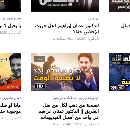
,
هوامش
فيديو تحفيزي
م
 عدنان إبراهيم l جمال
الدكتور عدنان إبراهيم l هل جربت
يا بخيل لا 
الإخلاص حقا؟
10 أبريل، 2020
10 أبريل، 2020
461 مشاهدات
مرئي
مرئي
,
,
,
فيديو تحفيزي
مقتطفات
هوامش
فيديو تحفيزي
م
نصيحة من ذهب لكل من ضل
ماذا لو ظل
الطريق || الدكتور عدنان ابراهيم
موجودة حتى 
في واحد من أفضل الفيديوهات
27 مارس، 2020
28 مارس، 2020
540 مشاهدات