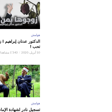
هوامش
الدكت
تحب !
10 أبريل، 2020
1٬343 مشاهدات
هوامش
تسجيل نادر لشهادة الإما