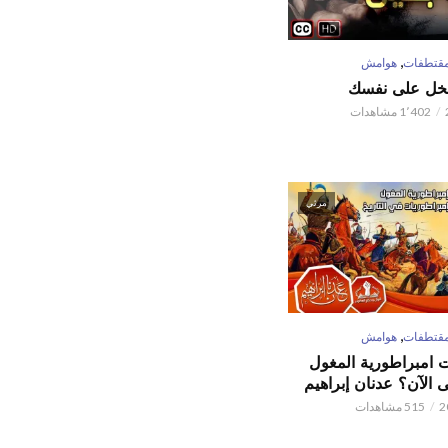
,
قتطفات
هوامش
تبخل على نفسك
1٬402 مشاهدات
مرئي
,
قتطفات
هوامش
ت امبراطورية المغول
الآن؟ عدنان إبراهيم
515 مشاهدات