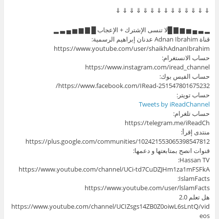
⇓ ⇓ ⇓ ⇓ ⇓ ⇓ ⇓ ⇓ ⇓ ⇓ ⇓ ⇓ ⇓ ⇓
▂ ▃ ▄ ▅ ▆ ▇ █لا تنسى الإشترك + الإعجاب █ ▇ ▆ ▅ ▄ ▃ ▂
قناة Adnan Ibrahim عدنان إبراهيم الرسمية:
https://www.youtube.com/user/shaikhAdnanIbrahim
حساب الانستغرام:
https://www.instagram.com/iread_channel
حساب الفيس بوك:
https://www.facebook.com/IRead-251547801675232/
حساب تويتر:
Tweets by iReadChannel
حساب تلغرام:
https://telegram.me/iReadCh
منتدى إقرأ:
https://plus.google.com/communities/102421553065398547812
قنوات انصح بمتابعتها و دعمها:
Hassan TV:
https://www.youtube.com/channel/UCi-td7CuDZJHm1za1mFSFkA
IslamFacts:
https://www.youtube.com/user/lslamFacts
هل تعلم 2.0
https://www.youtube.com/channel/UCIZsgs14ZB0Z0oiwL6sLntQ/vid
eos