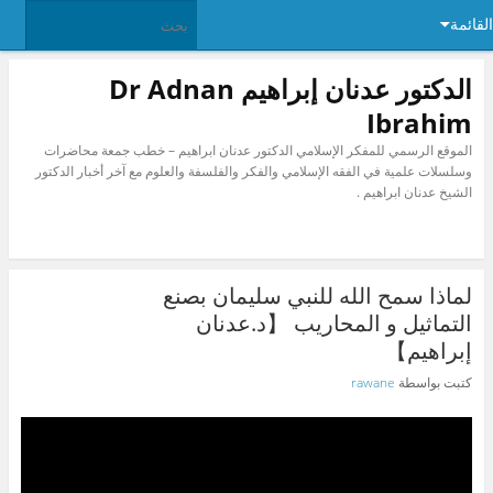
القائمة
الدكتور عدنان إبراهيم Dr Adnan
Ibrahim
الموقع الرسمي للمفكر الإسلامي الدكتور عدنان ابراهيم – خطب جمعة محاضرات
وسلسلات علمية في الفقه الإسلامي والفكر والفلسفة والعلوم مع آخر أخبار الدكتور
الشيخ عدنان ابراهيم .
لماذا سمح الله للنبي سليمان بصنع
التماثيل و المحاريب 【د.عدنان
إبراهيم】
كتبت بواسطة
rawane