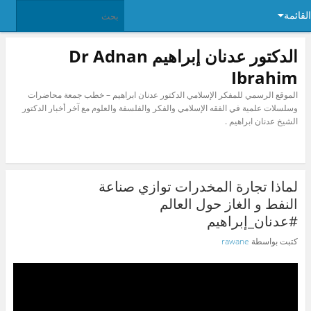
القائمة
الدكتور عدنان إبراهيم Dr Adnan
Ibrahim
الموقع الرسمي للمفكر الإسلامي الدكتور عدنان ابراهيم – خطب جمعة محاضرات
وسلسلات علمية في الفقه الإسلامي والفكر والفلسفة والعلوم مع آخر أخبار الدكتور
الشيخ عدنان ابراهيم .
لماذا تجارة المخدرات توازي صناعة
النفط و الغاز حول العالم
#عدنان_إبراهيم
كتبت بواسطة
rawane