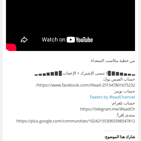
من خطبة مكاسب السعداء
▂ ▃ ▄ ▅ ▆ ▇ █لا تنسى الإشترك + الإعجاب █ ▇ ▆ ▅ ▄ ▃ ▂
حساب الفيس بوك:
https://www.facebook.com/IRead-251547801675232/
حساب تويتر:
Tweets by iReadChannel
حساب تلغرام:
https://telegram.me/iReadCh
منتدى إقرأ:
https://plus.google.com/communities/102421553065398547812
شارك هذا الموضوع: