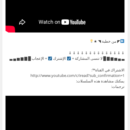
◤ من خطبة ◥ ★
⇓ ⇓ ⇓ ⇓ ⇓ ⇓ ⇓ ⇓ ⇓ ⇓ ⇓ ⇓ ⇓ ⇓
▃ ▄ ▅ ▆ ▇ █ لا تنسى المشاركة +
الإشترك
+ الإعجاب █ ▇ ▆ ▅ ▄ ▃
الاشتراك في القناة™:
http://www.youtube.com/c/iread?sub_confirmation=1
يمكنك مشاهدة هذه السلسلات:
ترجمات: