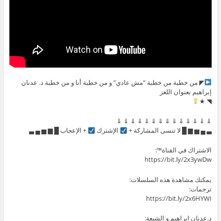
◤ من خطبة من خطبة “مش عادي” و من خطبة أنا و من خطبة د. عدنان
إبراهيم بعنوان اللغز
◥ ★
⇓ ⇓ ⇓ ⇓ ⇓ ⇓ ⇓ ⇓ ⇓ ⇓ ⇓ ⇓ ⇓ ⇓
▃ ▄ ▅ ▆ █ لا تنسى المشاركة +
الإشترك
+ الإعجاب █ ▆ ▅ ▄ ▃
الاشتراك في القناة™:
https://bit.ly/2x3ywDw
يمكنك مشاهدة هذه السلسلات:
ترجمات:
https://bit.ly/2x6HYWI
د.عدنان ابراهيم و الشيعة: