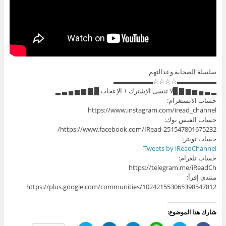
سلسلة الصحابة وعدالتهم
▬▬▬▬▬▬☆☆☆☆▬▬▬▬▬▬
▂ ▃ ▄ ▅ ▆ ▇ █لا تنسى الإشترك + الإعجاب █ ▇ ▆ ▅ ▄ ▃ ▂
حساب الانستغرام:
https://www.instagram.com/iread_channel
حساب الفيس بوك:
https://www.facebook.com/IRead-251547801675232/
حساب تويتر:
Tweets by iReadChannel
حساب تلغرام:
https://telegram.me/iReadCh
منتدى إقرأ:
https://plus.google.com/communities/102421553065398547812
شارك هذا الموضوع: