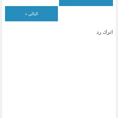
)
ة
د
)
)
ة
)
التالي »
اترك رد