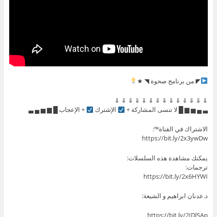
◤ من برنامج صحوة ◥ ★
⇓ ⇓ ⇓ ⇓ ⇓ ⇓ ⇓ ⇓ ⇓ ⇓ ⇓ ⇓ ⇓ ⇓
▃ ▄ ▅ ▆ █ لا تنسى المشاركة +
الإشترك
+ الإعجاب █ ▆ ▅ ▄ ▃
الاشتراك في القناة™:
https://bit.ly/2x3ywDw
يمكنك مشاهدة هذه السلسلات:
ترجمات:
https://bit.ly/2x6HYWI
د.عدنان ابراهيم و الشيعة:
https://bit.ly/2IDlSAp