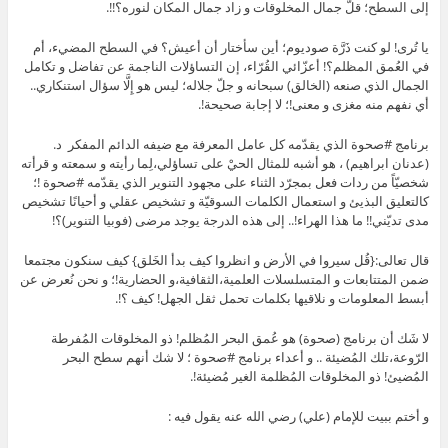
إلى السطح؛ قلّ جمال المخلوقات و زاد جمال المكان لنوره؟!!.
يا تُرى! لو كنت ذَرَّة صوديوم؛ أين سأختار أن أعيش؟ في السطح المضيء، أم
في العُمق المظلم؟! أعزّائي القُرّاء، إن التساؤلات الناجمة عن تفاضل و تكامل
الجمال الذي صنعه (الخالق) سبحانه و جلّ جلاله؛ ليس هو إِلَّا سؤال استنكاري..
أي نفهم منه مغزى و معنى!؛ لا إجابة صحيحة!.
برنامج #صحوة الذي يقدّمه كل عامل المعرفة مع ضيفه الدائم المفكر د.
(عدنان ابراهيم) ، هو أشبه للمثال الحيْ على تساؤلي،لِما رأيته و سمعته و قرأته
شخصيّاً من ردات فعل بمجرّد الثناء على مجهود التنوير الذي يقدّمه #صحوة !؛
كالتعليق البذيئ و استعمال الكلمات السوقيّة و تشخيص عقلي و أحيانًا تشخيص
مدى تديّني!! ما هذا الهراء!.. إلى هذه الدرجة يوجد مرضى (فوبيا التنوير)؟!
قال تعالى:{قُل سيروا في الأرض و انظروا كيف بدأ الخَلق} كيف سنكون مجتمعا
ضمن المتتابعات و المتسلسلات العلمية،الثقافية،و الحضارية!؛ و نحن نُعرض عن
أبسط المعلومات و نلاقيها بكلمات تحمل ثقل الجهل! كيف ؟!.
لا شَك أن برنامج (صحوة) هو عُمق البحر المُظلم! ذو المخلوقات المُفرطة
الرّوعة،تلك المُضيئة .. و أعداء برنامج #صحوة ؛ لا شك أنهم سطح البحر
المُضيئ! ذو المخلوقات المُظلمة الغير مُضيئة!.
و أختم ببيت للإمام (علي) رضي الله عنه يقول فيه :