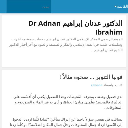
القائمة
الدكتور عدنان إبراهيم Dr Adnan
Ibrahim
الموقع الرسمي للمفكر الإسلامي الدكتور عدنان ابراهيم – خطب جمعة محاضرات
وسلسلات علمية في الفقه الإسلامي والفكر والفلسفة والعلوم مع آخر أخبار الدكتور
الشيخ عدنان ابراهيم .
فوبيا التنوير … صحوة مثالاً !
كتبت بواسطة
rawane
لدي فضول وشغف بمعرفة المُحيطات وهذا الفضول يكفي أن أُقسّمه على
العالَم !، فالمحيط؛ يعلّمني مبادئ الحياة!، و أرى به غير الماء و الصوديوم و
المخلوقات! .
تسائلت في نفسي سؤالاً ناجما عن إدراك متأخّر!: “لماذا كلّما ازددنا الدخول
إلى العُمق؛ ازداد جمال المخلوقات و قلّ جمال المكان لظلامه؟!!، و كلّما زدنا