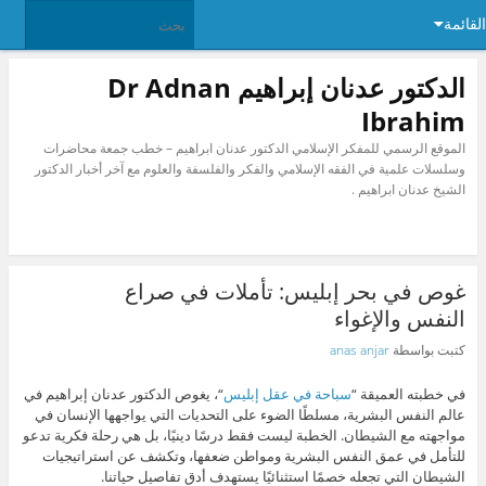
القائمة
الدكتور عدنان إبراهيم Dr Adnan
Ibrahim
الموقع الرسمي للمفكر الإسلامي الدكتور عدنان ابراهيم – خطب جمعة محاضرات
وسلسلات علمية في الفقه الإسلامي والفكر والفلسفة والعلوم مع آخر أخبار الدكتور
الشيخ عدنان ابراهيم .
غوص في بحر إبليس: تأملات في صراع
النفس والإغواء
كتبت بواسطة
anas anjar
في خطبته العميقة “
سباحة في عقل إبليس
“، يغوص الدكتور عدنان إبراهيم في
عالم النفس البشرية، مسلطًا الضوء على التحديات التي يواجهها الإنسان في
مواجهته مع الشيطان. الخطبة ليست فقط درسًا دينيًا، بل هي رحلة فكرية تدعو
للتأمل في عمق النفس البشرية ومواطن ضعفها، وتكشف عن استراتيجيات
الشيطان التي تجعله خصمًا استثنائيًا يستهدف أدق تفاصيل حياتنا.