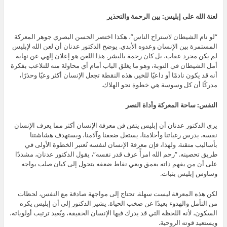
لعنة الله على إبليس: بين الرحمة والتحذير
“لو نام الشيطان لاستراح الناس”، هكذا اختصر الحسن البصري جوهر المعركة
المستمرة بين الإنسان وعدوه الأبدي. يوضح الدكتور عدنان أن لعن الله لإبليس
لم يكن مجرد عقاب، بل كان رحمة بالبشر. هذا اللعن هو إعلان إلهي عن نهاية
أمل الشيطان في التوبة، وهو ما يغلق الباب أمام أي محاولة منه للتلاعب بفكرة
أنه قد يكون نادمًا أو داعيًا للخير. هذه النقطة تجعل الإنسان أكثر وعيًا وحذرًا،
مدركًا أن كل وسوسة هي خطوة نحو الهلاك.
النفس: ساحة المعركة وأداة النصر
يرى الدكتور عدنان أن إبليس يتقن فن معرفة الإنسان أكثر مما يعرف الإنسان
نفسه. يدرس رغباتنا وأحلامنا، يستغل ضعفنا وآلامنا، ويستهدف هشاشتنا
بأساليب متقنة. ولهذا، فإن معرفة الإنسان لنفسه تُعتبر الخطوة الأولى في
طريق تحصينه. “رحم الله امرأً عرف قدر نفسه”، يقول الدكتور عدنان، مشددًا
على أن من يفهم ذاته بعمق ويعي نقاط ضعفه يتحول إلى كيان صلب يواجه
وساوس إبليس بثبات.
لكن هذه المعرفة ليست سهلة. تحتاج إلى مواجهة صادقة مع النفس، لحظات
من التأمل والهدوء بعيدًا عن صخب الحياة. يشير الدكتور إلى أن إبليس يكره
السكون، لأنه اللحظة التي قد يدرك فيها الإنسان الحقيقة، ويُعيد ترتيب أولوياته،
ويستعيد قوته الروحية.