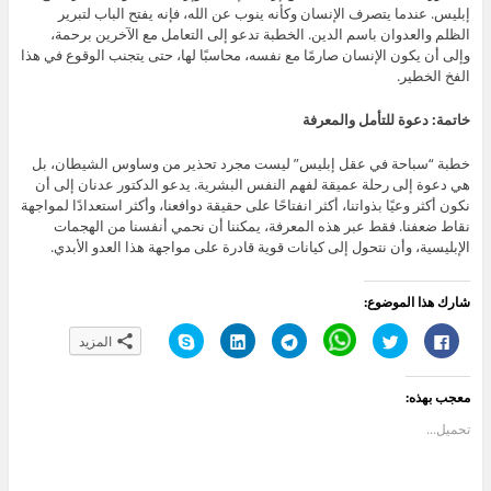
إبليس. عندما يتصرف الإنسان وكأنه ينوب عن الله، فإنه يفتح الباب لتبرير
الظلم والعدوان باسم الدين. الخطبة تدعو إلى التعامل مع الآخرين برحمة،
وإلى أن يكون الإنسان صارمًا مع نفسه، محاسبًا لها، حتى يتجنب الوقوع في هذا
الفخ الخطير.
خاتمة: دعوة للتأمل والمعرفة
خطبة “سباحة في عقل إبليس” ليست مجرد تحذير من وساوس الشيطان، بل
هي دعوة إلى رحلة عميقة لفهم النفس البشرية. يدعو الدكتور عدنان إلى أن
نكون أكثر وعيًا بذواتنا، أكثر انفتاحًا على حقيقة دوافعنا، وأكثر استعدادًا لمواجهة
نقاط ضعفنا. فقط عبر هذه المعرفة، يمكننا أن نحمي أنفسنا من الهجمات
الإبليسية، وأن نتحول إلى كيانات قوية قادرة على مواجهة هذا العدو الأبدي.
شارك هذا الموضوع:
ا
ا
C
ا
ا
ا
المزيد
ن
ض
l
ن
ض
ن
ق
غ
i
ق
غ
ق
ر
ط
c
ر
ط
ر
ل
ل
k
ل
ل
ل
معجب بهذه:
ل
ل
t
ل
ت
ل
م
م
o
م
ش
م
ش
ش
s
ش
ا
ش
تحميل...
ا
ا
h
ا
ر
ا
ر
ر
a
ر
ك
ر
ك
ك
r
ك
ع
ك
ة
ة
e
ة
ل
ة