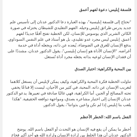
فلسفة إبليس: دعوة لفهم أعمق
“نحتاج إلى فلسفة إبليسية”، بهذه العبارة دعا الدكتور عدنان إلى تأسيس علم
جديد يدرس طرائق إبليس وحيله. الفهم التقليدي للشيطان يختزله في صورة
الكائن الشرير الذي يوسوس للإنسان، لكن الخطبة تفتح أفقًا جديدًا لفهم
أعمق. إبليس ليس مجرد عدو تقليدي، بل هو أستاذ في علم النفس السوداوي.
يدفع الإنسان للغرق في الضوضاء، يُبعده عن ذاته، ويجعله أداة في خدمة
أغراضه. “الإنسان الأداة هو إنسان إبليسي”، يقول الدكتور عدنان، مشددًا على
أن فقدان الإنسان لوعيه بذاته يجعله مجرد أداة تُستغل.
بين المحبة والكراهية: اختبار الصدق
تناولت الخطبة فكرة المحبة والكراهية، وكيف يمكن لإبليس أن يستغل كلاهما
لتغريب الإنسان عن ذاته. المحبة، في كثير من الأحيان، ليست إلا قناعًا يخفي
تحته المصالح أو الجبن. أما الكراهية، فهي غالبًا صادقة في تعبيرها. يدعو الدكتور
عدنان الإنسان إلى اختبار مشاعره بصدق، ومواجهة دوافعه الحقيقية. “هكذا
يلعب بنا إبليس إذا لم نكن واعين بذواتنا”، يقول الدكتور.
الفعل باسم الله: الخطر الأعظم
أخطر ما يمكن أن يقع فيه الإنسان هو التحدث أو الفعل باسم الله. يوضح
الدكتور عدنان أن هذا الخلط بين إرادة الإنسان وإرادة الله هو أحد أكبر فخاخ