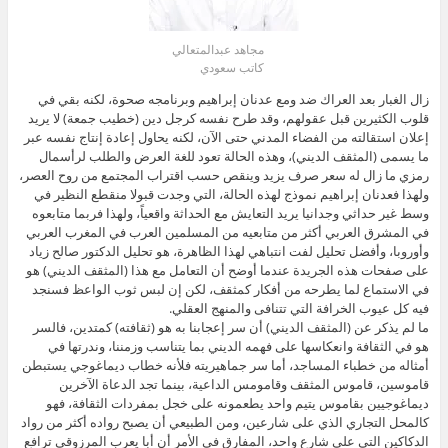
مجاهد عبدالمتعالي
كاتب سعودي
زال الغبار بعد العراك ضد ومع عدنان إبراهيم وبرنامجه صحوة، لكنه بقي في
قلوب الكثيرين قبل عقولهم، وقد طرح نفسه كرجل دين (خطيب جمعة) لا يريد
إعلان استقالته من الفضاء المدني حتى الآن، لكنه يحاول إعادة إنتاج نفسه عبر
ما يسمى (المثقف الديني)، وهذه الحالة تعود للغة العرض والطلب لرأسمال
رمزي ما زال له سعر صرف يزيد وينقص حسب اقتراب المجتمع من روح العصر،
ولهذا فعدنان إبراهيم نموذج لهذه الحالة، التي وجدت قبولا منقطع النظير في
وسط غير حداثي وجدانيا يريد التعايش مع الحداثة واقعياً، ولهذا فربما متابعوه
في المشرق العربي أكثر من متابعيه من المسلمين العرب في المغرب العربي
وأوروبا، وأفضل تحليل لفت انتباهي لهذا الظاهرة، هو تحليل الدكتور صالح زياد
على صفحات هذه الجريدة عندما أوضح أن التعامل مع هذا (المثقف الديني) هو
في الاستماع لما يطرحه من أفكار كمثقف، لكن إن لبس ثوب الواعظ فسنجد
فيه كل عيوب الخرافة التي تتنافى والمنهج العقلي.
ما لم يذكر عن (المثقف الديني) أن سر إعجابنا به هو (ثقافته) كمتدين، فالسر
هو في الثقافة وانعكاسها على فهمه الديني بما يتناسب وزمننا، وندرتها في
أمثاله من خطباء المساجد، أما سر جماهيريته فلأنه خطاب ديماغوجي يستبطن
قاموسين، قاموس المثقف وقامومس الداعية، بينما تجد الدعاة الآخرين
ديماغوجيين بقاموس يتيم واحد يطعمونه على خجل بمفردات الثقافة، فهو
كالمحل التجاري الذي على شارعين، ومن الطبيعي أن يصبح رواده أكثر من رواد
الدكاكين التي على شارع واحد، المفارق في الأمر أن أبا يعرب المرزوقي ترافع