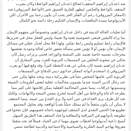
ضد (عدنان إبراهيم المثقف) لصالح (عدنان إبراهيم الواعظ) وكان يضرب
المثقف بالواعظ والعكس، ليظهر للقارئ العميق تحيز (الواعظ المرزوقي) ضد
(المفكر المرزوقي)، رغم أن الفكر الحر يجب أن يكون رحما بين الأحرار، لكن
الأيديولوجيا سيدة التناقضات، والإنسان الحكيم رحلة دائمة نحو الكمال.
أما تجليات الحالة الدينية في داخل عدنان إبراهيم، وخصوصاً في مفهوم الإيمان
بما يراه كاليقين فتبقى خصوصية تعنيه ولا تعنينا، وليس للعقل محل في تحريرها،
فالإيمان رابط تسليم وليس رابط تفكير، ولهذا فلا محل لجدل عقلي في مسائل
الإيمان، فأن تؤمن أو لا تؤمن تعتبر مسألة شعور خاص لحالة وجودية تقتضيها
مخرجات نفسيه خاصة تعتمد على التنشئة والوراثة، فحتى برتراند رسل كان
يحكي عن صعوبة التخلص من المسبقات التربوية للفرد، ومن المفارق أن
عدنان إبراهيم نفسه كان يحكي عن هذه النقطة كثيراً، وقد وقع فيها أبو يعرب
المرزوقي إذ استخدم أدواته كمفكر حداثوي ديني للدفاع عن المسبقات
التربوية التي عاشها كشخص نشأ في بطريركية دينية، وتجد مثلها يتكرر حتى
عند رجال الدين السنة عندما يقيمون محاكمات عقلية لبعض أطروحات الشيعة
ويسمونها خرافات، بينما نفس المحاكمة العقلية يمكن إقامتها على كثير مما
يطرحه الدعاة والوعاظ من أهل السنة لنخرج بنفس النتيجة والاتهامات، ولكنك
تجد كل طرف يرى القذاة في عين أخيه ولا يرى الجذع بين عينيه، بينما المثقف
لا يمكن أن يكون مثقفاً ما لم يمتلك حسَّاً نقدياً لواقعه، وقد يحاول المجتمع
تطويع هذا الحس النقدي لدى المثقف ليوجهوه باتجاه خصومهم، فإن نجحوا في
تطويعه بأدواتهم في المراقبة والمعاقبة واعتاد المثقف هذا الطريق السهل
أصبح داعية أيديولوجيا لخطاب تعبوي مهما ادعى الحياد، فمثلاً قد تجد مثقفا
معروفا يهاجم البنية الفكرية والسياسية والاجتماعية والدينية لطائفة تنتمي