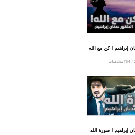
مرئي
الدكتور عدنان إبراهيم l كن مع الله
784 مشاهدات
مرئي
اهيم l صورة الله