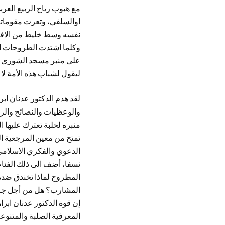
مع هبوب رياح الربيع الع
اوالسلفي، وتعرت مقوماته
نفسه وسط خليط من الافكار
وكلما اشتدت الطروحات ا
على منبر مسجد الشورى ا
ليقول لشباب هذه اﻷمة لا تر
لقد هدم الدكتور عدنان اب
والوعظيات والنصائح والرقا
منبره لحلبة تعترك عليها 
تمتح من معين المرجعية ال
الدعوي والفكري الاسلامي،
نسفا، أضف الى ذلك الفئا
المطروح لماذا تخندق ضده
المشارب؟ هل من أجل جرأته
إن قوة الدكتور عدنان اب
المعرفية الصلبة والمتنوعة