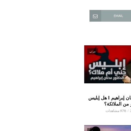
EMAIL
مرئي
الدكتور عدنان إبراهيم l هل إبليس
من الملائكة؟
978 مشاهدات