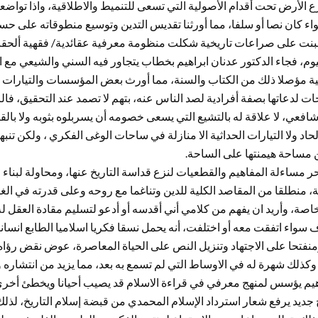
زع اﻷرض تحت أقدام اﻷصولية التي تسعى للتنميط والاطلاقية، واذا توا
 كان نصا أو سلفا، مما أورثنا تقديس التدين وتوسيع منطوقاته على حس
 انبنت على صراعات تاريخية شكلت منظومة معرفية عقائدية/ فقهية ألح
يوم، فجاء الدكتور عدنان ابراهيم بخطاب يتجاور فيه السني والشيعي مع ال
ية مؤصلا ذلك من الكتاب والسنة، مما أورث بعض المؤسسات والتيارات ا
 لدعاتها بصفة أفرادية لصد الناس عنه، بتهم لا تصمد عند التحقيق، فا
عي، لا علاقة له بالتشيع التي يسعى خصومه أن يسربلوه بثوبه ولا بالقر
لالحاد ولا التيارات الحداثية الا منازلة في ساحات الوغى الفكري ، ولكن 
 مساحة هيمنتها على الساحة.
ر مساءلة المفاهيم والقطعيات لنزع قداسة التاريخ عنها، ومحاولة لبناء
ية، منطلقا من المقاصد الكلية للدين وتناغما مع روحه وعلى قدرته في الغ
اصة، وأريد ان يفهم من كلامي أني أقدسه أو أدعو لتسليم مقادة العقل له
واء اتفقت معه أو اختلفت، أنه يحمل نسقا فكريا اسلاميا الطابع انسان
منفتحا على الاجتهاد وتنزيل النص على الحياة المعاصرة، عوض نقض رؤاه و
وله وكذلك شهرة له في الاوساط التي لم تسمع به بعد، مما يزيد من انتشاره
اهيم يؤسس لمنهج معرفي في قراءة الاسلام قد يصيب أحيانا ويخطئ أخر
جديد يرفع شعار استرداد الإسلام المحمدي من قبضة إسلام التاريخ، لذل