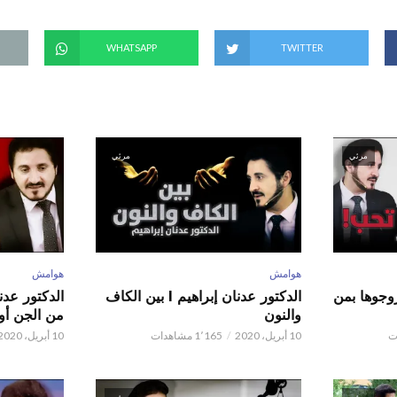
ف
ذ
ة
ج
د
WHATSAPP
TWITTER
ي
د
ة
)
مرئي
مرئي
هوامش
هوامش
ور عدنان إبراهيم l زوجوها بمن
الدكتور عدنان إبراهيم l بين الكاف
والنون
من الجن أو 
10 أبريل، 2020
1٬165 مشاهدات
10 أبريل، 2020