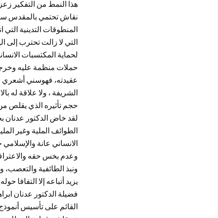
هذا النمط من التفكير زع
نقاش تحتمي بالمقدس سواء
المنطوقات التدينية التي
التي لا زالت تحترب إلى ال
لحماية المكتسبات الانسان
حملات منظمة عليه وخرجات
عقيدته، فهوسني أشعري شاف
الشريفة ، ولا علاقة له با
حجم تأثيره الذي يقلص من
لقد خاض الدكتور عدنان بح
الطوائف الملية وغير المل
الانساني عانة والإسلامي خ
وعدم بخس حقه والاعتراف س
ونبذ الطائفية والتعصب، و
يزيد أتباعه إلا التفافا ح
فضيلة الدكتور عدنان ابر
القائم على تأسيس أنموذج 