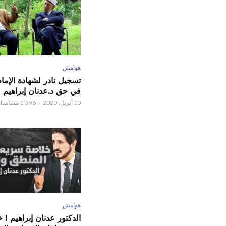
هوامش
تسجيل نادر لشهادة الإما
في حق د.عدنان إبراهيم
10 أبريل، 2020
1٬598 مشاهدات
هوامش
الدكتور