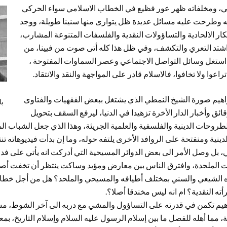
ربي، ومخلفاته ظهر عور فظيع في الخطاب الاسلامي سواء الحركي
 وطرحت عليه مسائل عديدة ظل يتوارى منها سنينا طويلة، ووجد
 الالحادية والتساؤولات النقدية والفلسفات المتنوعة المشارب،
شتد التعري والتكشف، وفي ظل هذا كله أتى صوت من فيينا، من
ستغل وسائل التواصل الاجتماعي وعصر السماوات المفتوحة ،
اعوا ولا تخافوا، فالاسلام قادر على المواجهة والنقد والانتقاد.
راهيم صورة الشيخ النمطي الذي يشتغل ببعض الفقهيات والفتاوى
با
ئق وأخبار الدار اﻷخرة تزهيدا في الدنيا، ليرفع السقف بتحويل
الطروحات الدينية والفلسفية والعلمية الجريئة، وهذا الذي جعل الشباب 
دينية ومنفتحة على الروافد اﻷخرى يلتفه حوله، وما إن بدأت فيديوهاته ت
 بل وصل اﻷمر الى بعض الدوائر المسيحية التي أدركت انه يأتي على فدلك
ت الملحدة، وافترق الناس بين معارض ومؤيد وساكت ينتظر أن تخفت أصو
 الشيعي والسني بمختلف أطيافه والمسيحي والملحد؟ هل من أجل خطابه
 النقدية؟ ام انه ليس مخندقا أصلا؟.
راهيم تكمن في قدرته على التساؤول والمشي مع دربه الى آخر الشوط، مس
، مما أهله للفصل ما بين إسلام الرسول عليه السلام وإسلام التاريخ، بمعن