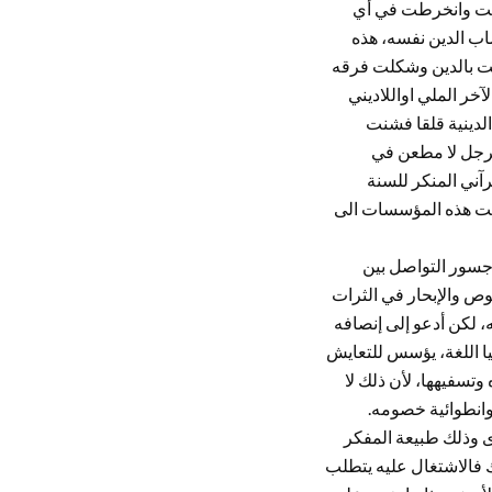
ضعت وانخرطت في أي
اب الدين نفسه، هذه
قت بالدين وشكلت فرقه
آخر الملي اواللاديني
لدينية قلقا فشنت
لرجل لا مطعن في
آني المنكر للسنة
تنبهت هذه المؤسسات الى
 جسور التواصل بين
وص والإبحار في الثرات
، لكن أدعو إلى إنصافه
يا اللغة، يؤسس للتعايش
تسفيهها، لأن ذلك لا
 وانطوائية خصومه.
ى وذلك طبيعة المفكر
ك فالاشتغال عليه يتطلب