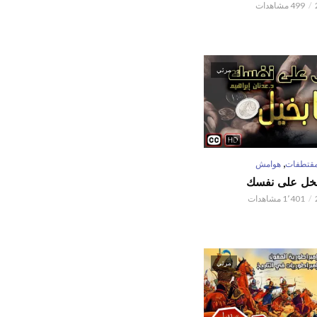
499 مشاهدات
مرئي
,
قتطفات
هوامش
تبخل على نفسك
1٬401 مشاهدات
مرئي