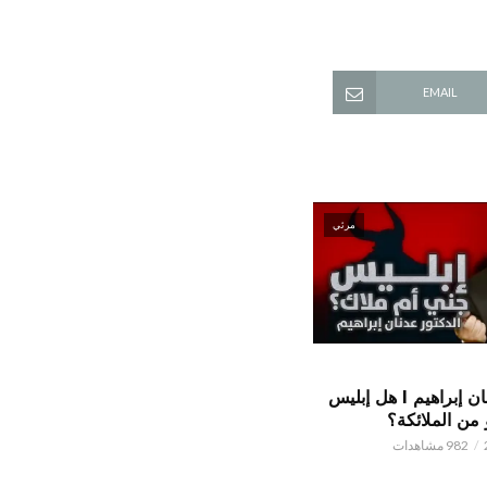
EMAIL
مرئي
الدكتور عدنان إبراهيم l هل إبليس
من الملائكة؟
982 مشاهدات