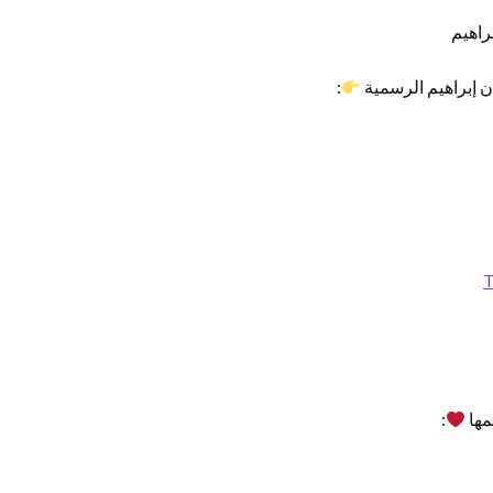
راهيم
:
T
مها
: