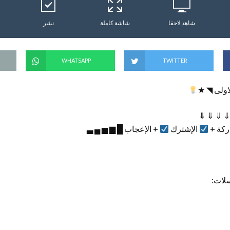
شاهد لاحقا
شاشة كاملة
نشر
WHATSAPP
TWITTER
اولى ◥ ★
⇓ ⇓ ⇓ ⇓
ركة +
الإشترك
+ الإعجاب █ ▆ ▅ ▄ ▃
لات: