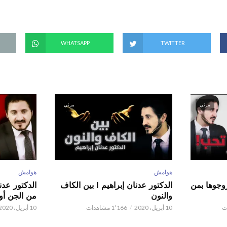
ن
ا
ف
ذ
ة
ج
د
WHATSAPP
TWITTER
ي
د
ة
)
مرئي
مرئي
هوامش
هوامش
ور عدنان إبراهيم l زوجوها بمن
الدكتور عدنان إبراهيم l بين الكاف
والنون
من الجن أو 
10 أبريل، 2020
1٬166 مشاهدات
10 أبريل، 2020