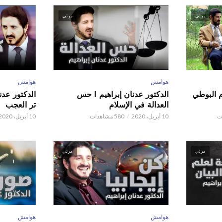
مرئي
مرئي
هوامش
هوامش
م البوطي
الدكتور عدنان إبراهيم l حس
العدالة في الإسلام
تر العجب
10 أبريل، 2020
580 مشاهدات
10 أبريل، 2020
مرئي
مرئي
هوامش
هوامش