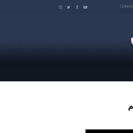
TÜRKÇ
م