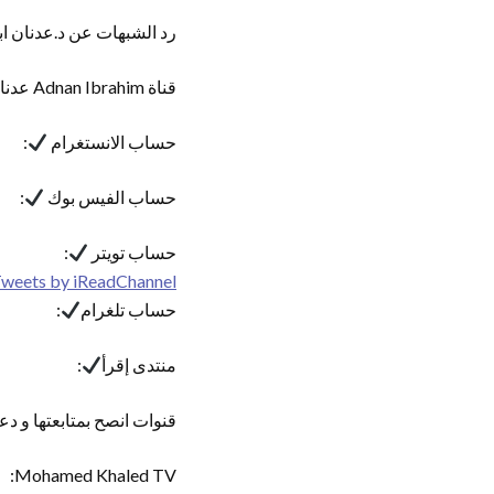
رد الشبهات عن د.عدنان اب
قناة Adnan Ibrahim عدنان إبراهيم الرسمية
حساب الانستغرام
:
حساب الفيس بوك
:
حساب تويتر
:
weets by iReadChannel
حساب تلغرام
:
منتدى إقرأ
:
قنوات انصح بمتابعتها و دع
Mohamed Khaled TV: