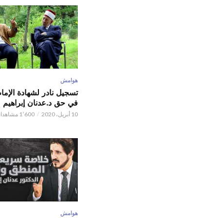
هوامش
تسجيل نادر لشهادة الإما
في حق د.عدنان إبراهيم
10 أبريل، 2020
1٬600 مشاهدات
هوامش