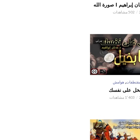
اهيم l صورة الله
502 مشاهدات
مرئي
,
قتطفات
هوامش
تبخل على نفسك
1٬403 مشاهدات
مرئي