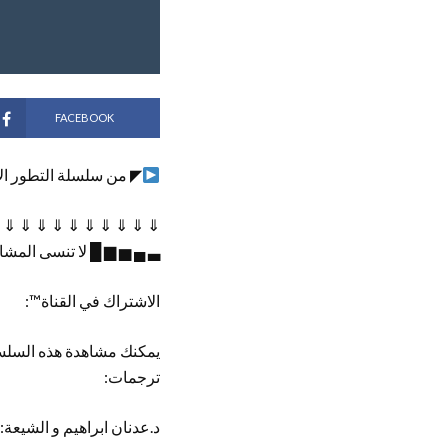
FACEBOOK
◤ من سلسلة التطور ال
 ⇓ ⇓ ⇓ ⇓ ⇓ ⇓ ⇓ ⇓ ⇓ ⇓
▃ ▄ ▅ ▆ █ لا تنسى المشا
الاشتراك في القناة™:
يمكنك مشاهدة هذه السلس
ترجمات:
د.عدنان ابراهيم و الشيعة: