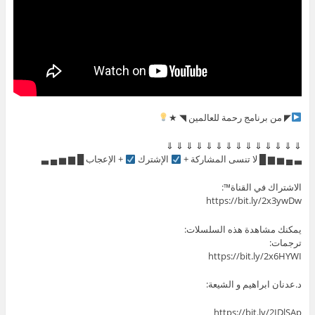
◤ من برنامج رحمة للعالمين ◥ ★
⇓ ⇓ ⇓ ⇓ ⇓ ⇓ ⇓ ⇓ ⇓ ⇓ ⇓ ⇓ ⇓ ⇓
▃ ▄ ▅ ▆ █ لا تنسى المشاركة +
الإشترك
+ الإعجاب █ ▆ ▅ ▄ ▃
الاشتراك في القناة™:
https://bit.ly/2x3ywDw
يمكنك مشاهدة هذه السلسلات:
ترجمات:
https://bit.ly/2x6HYWI
د.عدنان ابراهيم و الشيعة:
https://bit.ly/2IDlSAp