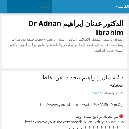
القائمة
الدكتور عدنان إبراهيم Dr Adnan
Ibrahim
الموقع الرسمي للمفكر الإسلامي الدكتور عدنان ابراهيم – خطب جمعة محاضرات
وسلسلات علمية في الفقه الإسلامي والفكر والفلسفة والعلوم مع آخر أخبار الدكتور
الشيخ عدنان ابراهيم .
د.#عدنان_إبراهيم يتحدث عن نقاط
ضعفه
كتبت بواسطة
rawane
https://www.youtube.com/watch?v=B3IRm9mcO_I
من مقابلة برنامج منتدى وصال
https://www.youtube.com/watch?v=ZKuvdUy1a50&t=15s
⇓ ⇓ ⇓ ⇓ ⇓ ⇓ ⇓ ⇓ ⇓ ⇓ ⇓ ⇓ ⇓ ⇓