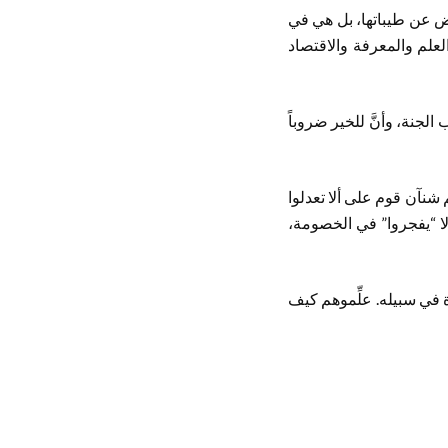
اض عن طيباتها، بل هي في
علم والمعرفة والاقتصاد
ب الجنة، وأنَّ للخير ضروباً
م شنآن قوم على ألا تعدلوا
ائدة:8). فلا “يجوروا” في الحكم، ولا “يفجروا” في الخصومة،
 في سبيله. علِّموهم كيف