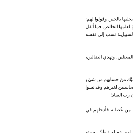
حليها بالخير، وقولوا لهم:
طرتها، وارتكاسٌ لعلمها الخالص. فما أثقل
لسبيل..! نسب إلى نفسه
لمعتلين، وتهدي الضالين،
يْك منْ حسابهم من شيْءٍ
مين” (الأنعام:52)؛ فلا ينصِّبوا أنفسهم محاسبين لغيرهم وقد نسوا
 رب العباد!
اء من عُصاته فأدخلهم في
لمن عصاه..! وأنَّ رحمته