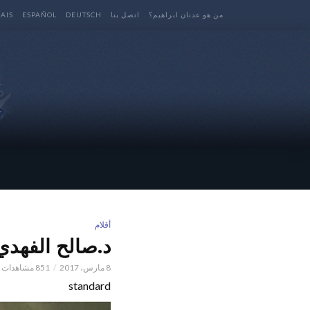
من هو عدنان ابراهيم؟
اتصل بنا
DEUTSCH
ESPAÑOL
AIS
أقلام
د.صالح الفهدي
8 مارس، 2017
851 مشاهدات
standard