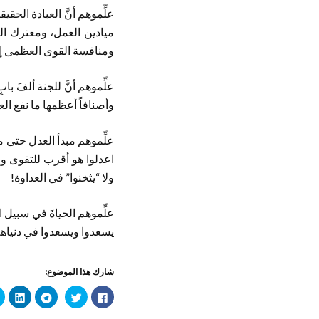
علِّموهم أنَّ العبادة ال
ميادين العمل، ومعترك ال
ومنافسة القوى العظمى إلى
علِّموهم أنَّ للجنة ألفَ باب
وأصنافاً أعظمها ما نفع الع
علِّموهم مبدأ العدل حتى مع
ولا “يثخنوا” في العداوة!
علِّموهم الحياةَ في سبيل
يسعدوا ويسعدوا في دنياهم 
شارك هذا الموضوع:
ا
ا
ا
ا
ن
ض
ن
ض
ق
غ
ق
غ