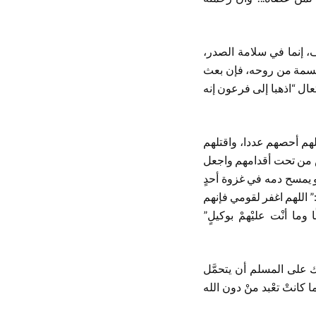
سف، إنما في سلامة الصدر،
ونسمة من روحه، فإن بعث
تعال “اذهبا إلى فرعون إنه
للهم أحصهم عددا، واقتلهم
أرض من تحت أقدامهم واجعل
 يمسح دمه في غزوة أحدٍ
” اللهم اغفر لقومي فإنهم
 وما أنْت عليْهمْ بوكيلٍ”
ك على المسلم أن يتحمَّل
 كانتْ تعْبد منْ دون الله