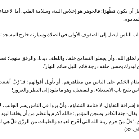
 قبل أن يكون مَظْهرًا؛ فالجوهر هو إخلاص النية، وسلامة القلب. أما الاعتن
لمذموم.
قاب الناس ليصل إلى الصفوف الأولى في الصلاة وسيارته خارج المسجد ت
م لخلق الله، وأن يجعلوا التسامح خلقا، واللطف ديدنا، والرفق منهجا؛ ف
من ليدرك بحسن خلقه درجة قائم الليل صائم النهار”.
مقام الحُكم على الناس من مظاهرهم، أو تأويل أقوالهم؛ فـ”رُبَّ أشعث
لناس يفتح باب الاستعلاء، والتفضيل، وهو ما يقود إلى البطر والغرور!
ة إشراقة التفاؤل، لا قتامة التشاؤم، وأنْ يروا في الناس يسر الجانب، لا
ا يقال- جنة الكافر وسجن المؤمن؛ فالله أكرم وأعظم من أن يخلقنا ليودعن
 “قلْ منْ حرم زينة الله التي أخْرج لعباده والطيبات من الرزْق قلْ هي للذين
32).