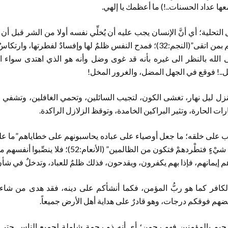
ها عداد الحسنات..!) ما أعظمك يا إلهي.
التحلية؛ أي أنَّ الإنسان يجب عليه أن يُخلِّي نفسه أولا من الشر قبل أن ي
“فلا تزكوا أنفسكم هو أعلم بمن اتقى”(النجم:32)؛ فمدح النفس ظلمٌ لها وإفسادٌ لف
الله بالنظر الى غيره بأنه قد غوى وضل وأنه هو الذي اهتدى سواء ا
ئل..! فوقع في الجهل المضل، والغرور المخل!
تتنزل ليل نهار، تغشى الكون، لتجيب السائلين، وتحمي الغافلين، وتشفي ا
 الحارة، وتثير البراكين الخامدة، وتوقظ الزلازل الراكدة.
حسيب على خلقه؛ ما جعل أوصياء على عباده يحاسبونهم على خطاياهم”ما عل
وما منْ حسابك عليْهم من شيْءٍ فتطْردهمْ فتكون من الظال
 إيمانهم، فإذا بهم يكفرون، ويقدحون، فذلك ظلمٌ للعباد، وتدخلٌ في شأن
ُّ الكافر كما هو ربُّ المؤمن، فكما أنشأكم على دينه، فقد هدى من ش
ضهم فوقكم درجات، وهو قادرٌ على هداية أهل الأرض جميعاً.
و رحيم بالمؤمنين فهو رحمن؛ أي أنه ذو رحمةٍ شاملةٍ لجميع الناس حتى 