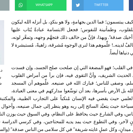
WHATSAPP
TWITTER
يف يبتسمون؛ فما الدين بجهامةٍ، ولا هو بنكدٍ، بل أنزله الله ليكون
للقلوب، وطمأنينة للنفوس؛ فجعل الابتسامة عبادةً يُثاب عليها
يك صدقة”. وبهذا، فإنَّ من خالف ذلك فتجهَّم وجهه، وتمعَّر لونه،
فٌ لدينه..! علِّموهم هذا لنرى الوجوه مُشرقة، زاهيةً، مُستبشرة لا
نياها أيضاً.
بادة في القلب؛ فهو المضغة التي إن صلحت صلح الجسد، وإن فسدت
د.
الحديث الشريف، وأنَّ التقوى فيه، فإن برأ من أمراض القلوب
ر
سلم، وصفى للناس؛ فبارك الله في صنيعه. علِّموهم أن المسجد
ش
ه بل الأرض بأسرها، بعد أن توسِّعوا مداركهم في معنى العبادة،
العلمي حيث يقضي فيه الإنسان مُنكباً على التجارب الطبية، والمك
لسياحة حيث يتعبَّد السائح إلى ربه وهو ينظر إلى جمال صنيعه، وأحوا
ناس، وفي الشارع حيث يحافظ على النظام، وفي السوق حيث يوزن النا
 لآخر، وفي التطوع حيث يمد يديه للمحتاجين، وفي كرسي الدراسة حي
 كل ميدانٍ، وكل عملٍ غايته شريفة” في كل سلامى من الناس صدقة” (وا