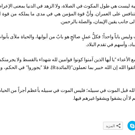
حقيقية ليست هي طول المكوث في الصلاة، ولا الزهد في الدنيا بمعنى الإعر
تنافس على العمران. وأنَّ قوة المؤمن هي في مدى ما يملكه من قوة ال
 جانب يقين الإيمان، والصلة بالرحمن.
ٍ وليس باباً واحداً؛ فكلُّ عملٍ صالحٍ هو بابٌ من أبوابها، والحياة ملأى بأبوا
باد، وأسهم في تقدم البلاد.
 الأعداء “يا أيها الذين آمنوا كونوا قوامين لله شهداء بالقسط ولا يجرمنك
اعدلوا هو أقرب للتقوى واتقوا الله إن الله خبير بما تعملون”(الم
 الله قبل الموت في سبيله؛ فليس الموت في سبيله بأعظم أجراً من الحياة
لا أن يشقوا ويشقوا غيرهم فيها.
ا
المزيد
ن
ق