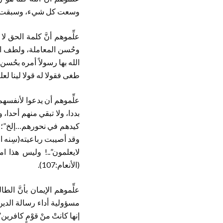
وسعت كل شيء، وسبقت غض
علِّموهم أنَّ كلمة الحق ل
وحُسن المعاملة، ولطف ال
الله بها رسولاً أمره بحُسن
طغى فقولا له قولا لينا لعله
علِّموهم أن يدعوا لأنفسهم
بددا، ولا تبقي منهم أحدا‏
كيدهم في نحورهم‏…إلخ”؛ 
وقد أصيبت رباعيته(سِنه ال
لايعلمون‏”..!‏ وليس هذا ام
(الأنعام:107).
علِّموهم الإيمان بأنَّ ا
مسؤولية أداء رسالة الدين 
إنها كانتْ منْ قوْمٍ كافرين”(ا