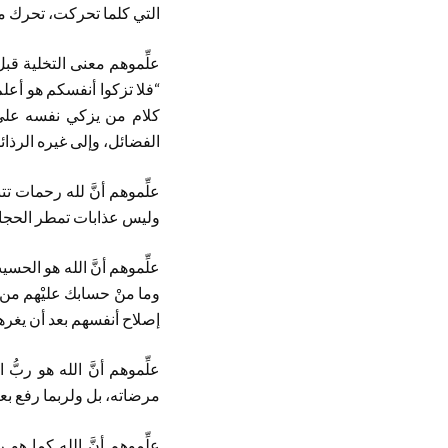
التي كلما تحركت، تحرك مع
علِّموهم معنى التخلية قبل 
كلام من يزكي نفسه على 
الفضائل، وإلى غيره الرذا
علِّموهم أنَّ لله رحمات 
وليس عذابات تمطر الحجارات
علِّموهم أنَّ الله هو ال
إصلاح أنفسهم بعد أن يغرهم
علِّموهم أنَّ الله هو رب
مرضاته، بل ولربما رفع بع
علِّموهم أنَّ الله كما ه