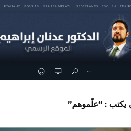
E
IITALIANO
BOSNIAN
BAHASA MELAYU
NEDERLANDS
ENGLISH
FRANC
···
 يكتب : “علّموهم”