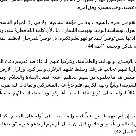
به، وهي مسيرةٌ وفق أمره.
ا تقع في طرف السيف، ولا في فوَّهة البندقية، ولا في زرِّ الحزام النا
قول، وبشاشة الوجه، وتهذيب اللسان؛ ذلك لأنَّ كلمة الله قطرةٌ منه، 
 أدائها ليس توقيراً للمدعو فهو يعلم تكبره، بل توقيراً للمرسل العظيم الم
 يتذكر أو يخشى”(طه:44).
 بالإصلاح، والهداية، والطمأنينة، ويتركوا عنهم الدعاء ضد غيرهم دعاء”ا
،‏ وأرنا فيهم عجائب قدرتك‏،‏ وسلط عليهم الزلازل والبراكين، وزلزل ال
فليس هذا ما تعلموه من نبيهم العظيم -عليه أفضل الصلاة والسلام- وهو
شريفة) وشُجَّ وجهه الكريم، فلم يدعُ على المشركين وإنما دعا الله بقوله:
تثالاً لقوله تعالى “ولوْ شاء الله ما أشْركوا وما جعلْناك عليْهمْ حفيظًا
لطالب إن لم يفهم فليس عيباً فيه، وإنما العيب في أوله على المعلم، كذل
للعالمين بأمانةٍ وإخلاصٍ قبل أن يقاتل، أو يتهم أو يدعو عليهم “وصدها ما
لنمل:43).