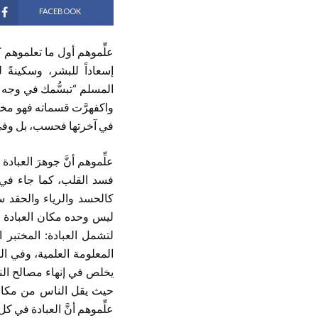
FACEBOOK
علِّموهم أول ما تعلموهم ك
إسعاداً للبشر، وسكينةً 
المسلم “تبسُّمك في وجه أخ
واكفهرَّت قسماته فهو مخال
في آخرتها فحسب، بل وفي د
علِّموهم أنَّ جوهرَ الع
فسد القلب، كما جاء في 
كالحسد والرياء والحقد 
ليس وحده مكان العبادة لل
لتشمل العبادة: المختبر 
المعلومة العلمية، وفي ا
يخلص في إنهاء مصالح ال
حيث يقل الناس من مكانٍ
علِّموهم أنَّ العبادة في