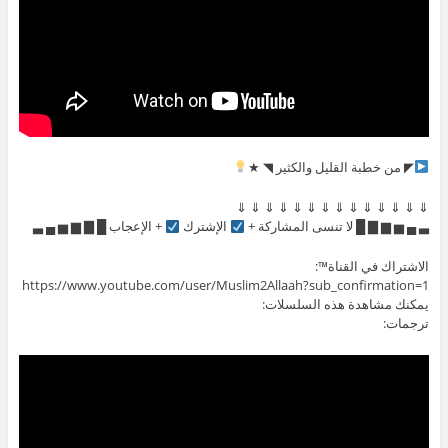
◤ من خطبة القليل والكثير ◥ ★
⇓ ⇓ ⇓ ⇓ ⇓ ⇓ ⇓ ⇓ ⇓ ⇓ ⇓ ⇓ ⇓ ⇓
▃ ▄ ▅ ▆ ▇ █ لا تنسى المشاركة +
الإشترك
+ الإعجاب █ ▇ ▆ ▅ ▄ ▃
الاشتراك في القناة™:
https://www.youtube.com/user/Muslim2Allaah?sub_confirmation=1
يمكنك مشاهدة هذه السلسلات:
ترجمات: