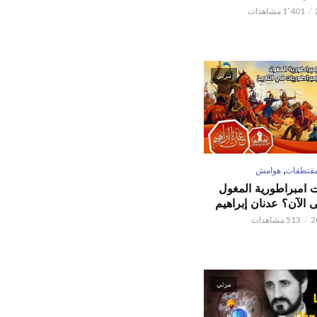
1٬401 مشاهدات
مرئي
,
قتطفات
هوامش
ت امبراطورية المغول
الآن؟ عدنان إبراهيم
513 مشاهدات
مرئي