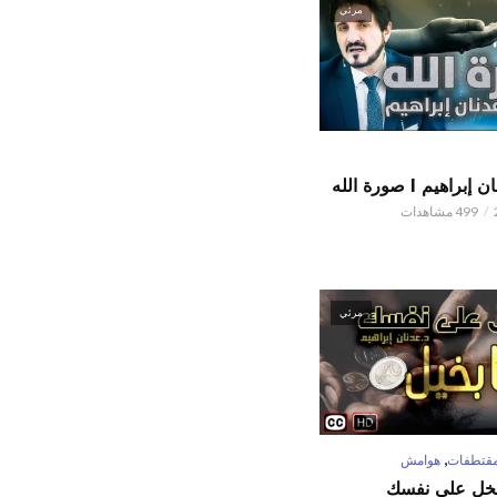
مرئي
اهيم l صورة الله
499 مشاهدات
مرئي
,
قتطفات
هوامش
تبخل على نفسك