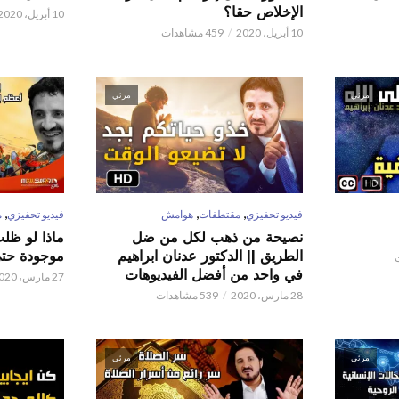
الإخلاص حقا؟
10 أبريل، 2020
10 أبريل، 2020
459 مشاهدات
مرئي
مرئي
,
,
,
فيديو تحفيزي
مقتطفات
هوامش
فيديو تحفيزي
م
نصيحة من ذهب لكل من ضل
ماذا لو ظل
الطريق || الدكتور عدنان ابراهيم
موجودة حتى 
في واحد من أفضل الفيديوهات
27 مارس، 2020
28 مارس، 2020
539 مشاهدات
مرئي
مرئي