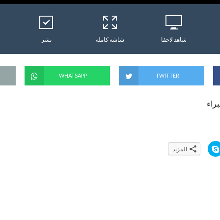
شاهد لاحقا
شاشة كاملة
نشر
WHATSAPP
TWITTER
براء
ا
المزيد
ن
ق
ر
ل
ل
م
ش
ا
ر
ك
ة
ع