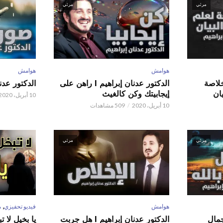
مرئي
مرئي
هوامش
هوامش
 عدنان إبراهيم l خلاصة
الدكتور عدنان إبراهيم l راهن على
الدكتور عدنان إبر
ان
إيجابيتك وكن كالغيث
10 أبريل، 2020
10 أبريل، 2020
509 مشاهدات
مرئي
مرئي
,
هوامش
فيديو تحفيزي
م
 عدنان إبراهيم l جمال
الدكتور عدنان إبراهيم l هل جربت
يا بخيل لا 