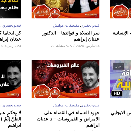
,
,
,
فيديو تحفيزي
مقتطفات
هوامش
فيديو تحفيزي
م
الإنسانية
سر الصلاة و فوائدها – الدكتور
كن ايجابيا 
عدنان إبراهيم
عدنان إبراه
24 مارس، 2020
626 مشاهدات
24 مارس، 2020
مرئي
مرئي
,
,
,
فيديو تحفيزي
مقتطفات
هوامش
فيديو تحفيزي
م
ن الايجابي
جهود العلماء في القضاء على
لا تحكم على ا
الامراض و الفيروسات – د عدنان
الظَّنِّ إِثْم
ابراهيم
ابراهيم