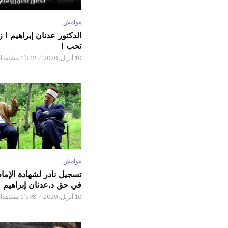
هوامش
الدكت
تحب !
10 أبريل، 2020
1٬342 مشاهدات
هوامش
تسجيل نادر لشهادة الإما
في حق د.عدنان إبراهيم
10 أبريل، 2020
1٬598 مشاهدات