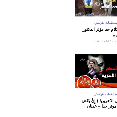
,
قتطفات
هوامش
كلام جد مؤثر الدكتور
يم
447 مشاهدات
مرئي
,
قتطفات
هوامش
لاخرين! ( إِنَّ بَعْضَ
ٌ ) موثر جدا – عدنان