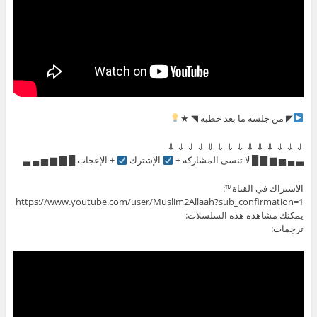
◤ من جلسة ما بعد خطبة ◥ ★
⇓ ⇓ ⇓ ⇓ ⇓ ⇓ ⇓ ⇓ ⇓ ⇓ ⇓ ⇓ ⇓ ⇓
▃ ▄ ▅ ▆ ▇ █ لا تنسى المشاركة +
الإشترك
+ الإعجاب █ ▇ ▆ ▅ ▄ ▃
الاشتراك في القناة™:
https://www.youtube.com/user/Muslim2Allaah?sub_confirmation=1
يمكنك مشاهدة هذه السلسلات:
ترجمات: