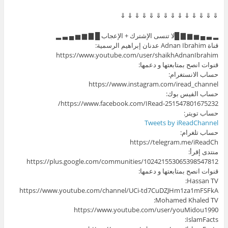
⇓ ⇓ ⇓ ⇓ ⇓ ⇓ ⇓ ⇓ ⇓ ⇓ ⇓ ⇓ ⇓ ⇓
▂ ▃ ▄ ▅ ▆ ▇ █لا تنسى الإشترك + الإعجاب █ ▇ ▆ ▅ ▄ ▃ ▂
قناة Adnan Ibrahim عدنان إبراهيم الرسمية:
https://www.youtube.com/user/shaikhAdnanIbrahim
قنوات انصح بمتابعتها و دعمها:
حساب الانستغرام:
https://www.instagram.com/iread_channel
حساب الفيس بوك:
https://www.facebook.com/IRead-251547801675232/
حساب تويتر:
Tweets by iReadChannel
حساب تلغرام:
https://telegram.me/iReadCh
منتدى إقرأ:
https://plus.google.com/communities/102421553065398547812
قنوات انصح بمتابعتها و دعمها:
Hassan TV:
https://www.youtube.com/channel/UCi-td7CuDZJHm1za1mFSFkA
Mohamed Khaled TV:
https://www.youtube.com/user/youMidou1990
IslamFacts: