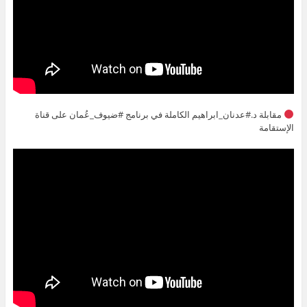
مقابلة د.#عدنان_ابراهيم الكاملة في برنامج #ضيوف_عُمان على قناة
الإستقامة