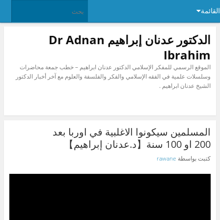
القائمة
الدكتور عدنان إبراهيم Dr Adnan
Ibrahim
الموقع الرسمي للمفكر الإسلامي الدكتور عدنان ابراهيم – خطب جمعة محاضرات
وسلسلات علمية في الفقه الإسلامي والفكر والفلسفة والعلوم مع آخر أخبار الدكتور
الشيخ عدنان ابراهيم .
المسلمين سيكونوا الاغلبية في اوربا بعد
200 او 100 سنة【د.عدنان إبراهيم】
كتبت بواسطة
rawane