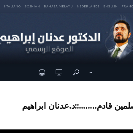
E
IITALIANO
BOSNIAN
BAHASA MELAYU
NEDERLANDS
ENGLISH
FRANC
···
مين قادم……..::د.عدنان ابراهيم