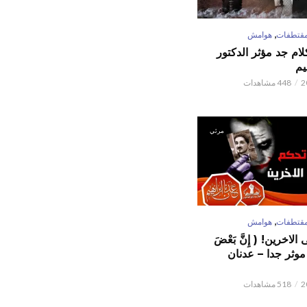
,
قتطفات
هوامش
كلام جد مؤثر الدكتور
يم
448 مشاهدات
مرئي
,
قتطفات
هوامش
لاخرين! ( إِنَّ بَعْضَ
ٌ ) موثر جدا – عدنان
518 مشاهدات