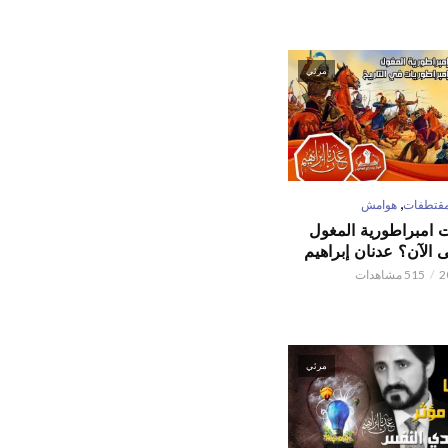
مرئي
,
قتطفات
هوامش
ت امبراطورية المغول
الآن؟ عدنان إبراهيم
515 مشاهدات
مرئي