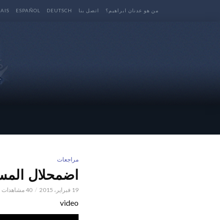
من هو عدنان ابراهيم؟
اتصل بنا
DEUTSCH
ESPAÑOL
AIS
مراجعات
اضمحلال المسل
19 فبراير، 2015
40 مشاهدات
video