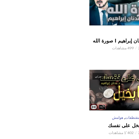
اهيم l صورة الله
499 مشاهدات
مرئي
,
قتطفات
هوامش
تبخل على نفسك
1٬402 مشاهدات