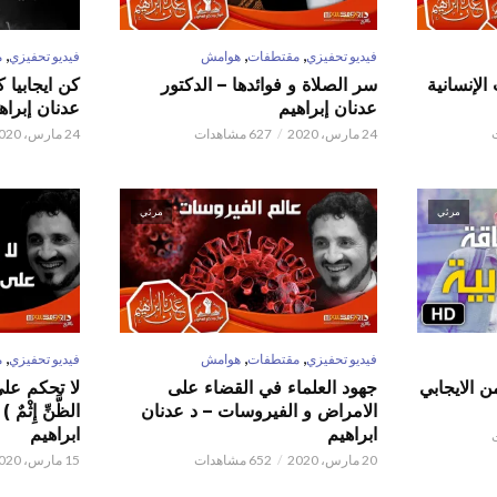
,
,
,
فيديو تحفيزي
مقتطفات
هوامش
فيديو تحفيزي
م
الإنسانية
سر الصلاة و فوائدها – الدكتور
كن ايجابيا 
عدنان إبراهيم
عدنان إبراه
24 مارس، 2020
627 مشاهدات
24 مارس، 2020
مرئي
مرئي
,
,
,
فيديو تحفيزي
مقتطفات
هوامش
فيديو تحفيزي
م
ن الايجابي
جهود العلماء في القضاء على
لا تحكم على ا
الامراض و الفيروسات – د عدنان
الظَّنِّ إِثْم
ابراهيم
ابراهيم
20 مارس، 2020
652 مشاهدات
15 مارس، 2020