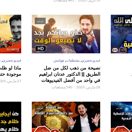
10 أبريل، 2020
461 مشاهدات
مرئي
مرئي
,
,
,
فيديو تحفيزي
مقتطفات
هوامش
فيديو تحفيزي
م
نصيحة من ذهب لكل من ضل
ماذا لو ظل
الطريق || الدكتور عدنان ابراهيم
موجودة حتى 
في واحد من أفضل الفيديوهات
27 مارس، 2020
28 مارس، 2020
540 مشاهدات
مرئي
مرئي