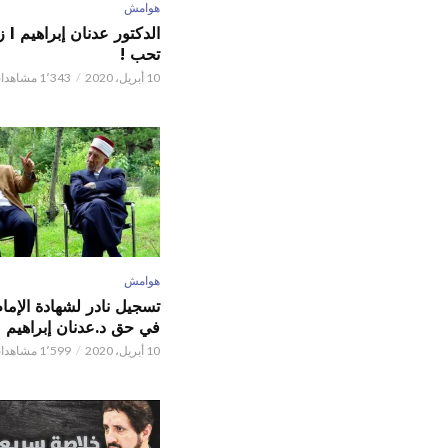
هوامش
الدكت
تحب !
10 أبريل، 2020
1٬343 مشاهدات
هوامش
تسجيل نادر لشهادة الإما
في حق د.عدنان إبراهيم
10 أبريل، 2020
1٬599 مشاهدات