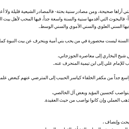
لتي أراها صحيحة، ومن مصادر سنية بحتة- فالمصادر الشيعية قليلة ولا أ
اً- فالبحوث التي أقدمها سنية والسنة واسعة جداً، فيها المحب لأهل بيت ا
ها السني العلوي والسني الأموي والسني الوسط..
أن السنة ليست محصورة في من يحب بني أمية وينحرف عن بيت النبوة كما 
ي شيخ البخاري إلى معاصره الجوزجاني،
للإمام علي إلى ابن تيمية المنحرف عنه..
ع جداً من مكفر الخلفاء كياسر الحبيب إلى المترضي عنهم كبعض علما
النواصب كحسين المؤيد وبعض آل الخالصي،
هب العملي وإن كانوا نواصب من حيث العقيدة.
وبحث وإنصاف ،