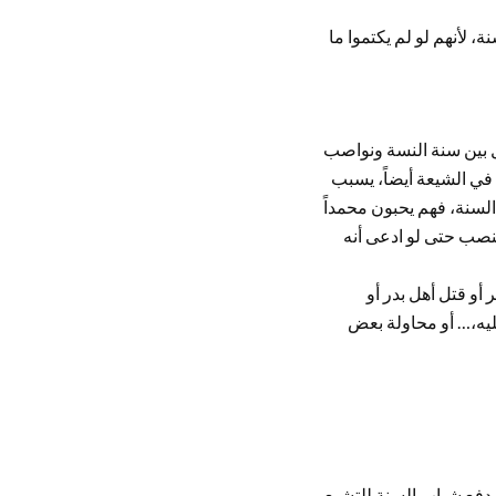
 لأنهم لو لم يكتموا ما
صل بين سنة النسة ونواصب
في الشيعة أيضاً، يسبب
لسنة، فهم يحبون محمداً
لنصب حتى لو ادعى أنه
و قتل أهل بدر أو
ليه،… أو محاولة بعض
يدفع شباب السنة للتشيع