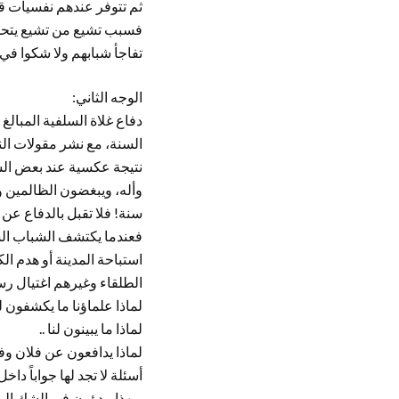
ثم تتوفر عندهم نفسيات 
فسبب تشيع من تشيع يتحمله
تفاجأ شبابهم ولا شكوا في 
الوجه الثاني:
دفاع غلاة السلفية المبال
السنة، مع نشر مقولات الن
نتيجة عكسية عند بعض الش
وأله، ويبغضون الظالمين ول
سنة! فلا تقبل بالدفاع عن
فعندما يكتشف الشباب الس
استباحة المدينة أو هدم ا
الطلقاء وغيرهم اغتيال رسول
لماذا علماؤنا ما يكشفون ل
لماذا ما يبينون لنا ..
لماذا يدافعون عن فلان وفل
أسئلة لا تجد لها جواباً داخل
وبهذا يبدؤون في الشك الم