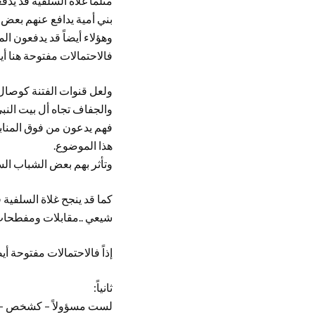
مثلما غلاة السلفية قد ي
بني أمية يدافع عنهم بعض 
وهؤلاء أيضاً قد يدفعون ال
فالاحتمالات مفتوحة هنا أيضا
ولعل قنوات الفتنة كوصال
والجفاف تجاه أل بيت النبي
فهم يدعون من فوق المنابر
هذا الموضوع.
وتأثر بهم بعض الشباب الس
كما قد ينجح غلاة السلفية
شيعي ..مقابلات ومفطحات
إذاً فالاحتمالات مفتوحة أيض
ثانياً:
لست مسؤولاً – كشخص – ع