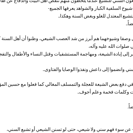
دفعون السني للتشيع عندما يلحظون منهم تنقص أهل البيت والدفاع عن ظا
شيوخ السلفية الكبار والشواهد يعرفها الجميع-
متشيع المعتدل للغلو وبغض السنة وهكذا..
ً..
 وصفا وشيوخهما هم أبرز من شد العصب الشيعي، وظنوا أن أهل السنة ك
 صلوات الله عليه وآله،
 إلى إبادة الشيعة، ومهاجمة المستشفيات وقتل النساء والأطفال والتفج
ني وانضموا إلى داعش ونفذوا الوصايا والفتاوى..
 في دفع بعض الشيعة للعجلة والتمسلف المغالي كما فعلوا مع حسين المؤيد
 وكلمات فخمة وعلم أجوف..
اً.
ن سوء فهم سني ولا شيعي، حتى لو تسنن الشيعي أو تشيع السني،