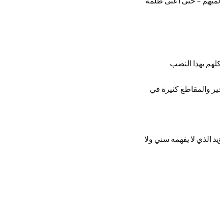
لميهم – حتى أعتى ظلمة
لهم بهذا النصب
ير والمقاطع كثيرة في
 الذي لا يفهمه سني ولا