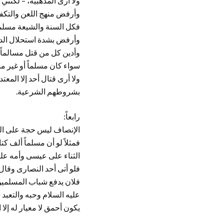
ولا أرى المذهبية، – لكنني
وأرفض منهج اللعن والتكفير
فكل السنة والشيعة مسلم
وأرفض بشدة استحلال الدم
وأدين كل من قتل مسالماً 
سواء كان مسلماً أو غير م
ولا أرى قتال أحد إلا المع
بشروطهم الشرعية.
رابعاً:
الإنصاف ليس حجة على الم
فمثلاً لو أن مسلماً ألف
الثناء على عيسى وأمه علي
فلو أتى أحد النصارى وقال
فلان يدفع شباب المسلمي
عليه السلام وحبه والتعبد
يكون أحمق لا معيار له إل