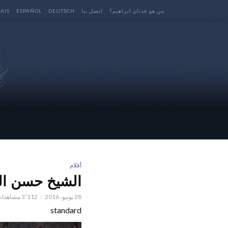
من هو عدنان ابراهيم؟
اتصل بنا
DEUTSCH
ESPAÑOL
AIS
أقلام
الشيخ حسن الم
28 يونيو، 2016
3٬112 مشاهدات
standard