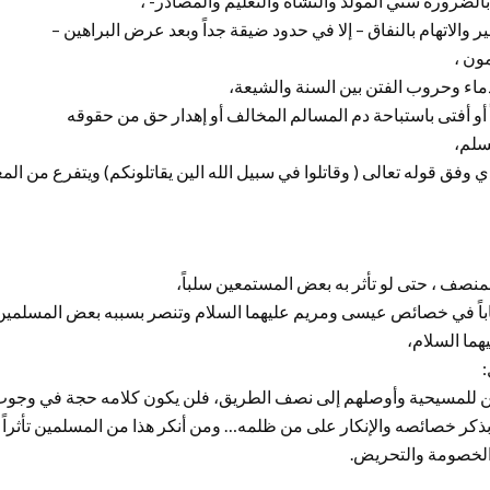
 بالضرورة سني المولد والنشأة والتعليم والمصادر- ،
 والاتهام بالنفاق – إلا في حدود ضيقة جداً وبعد عرض البراهين –
ون ،
اء وحروب الفتن بين السنة والشيعة،
أو أفتى باستباحة دم المسالم المخالف أو إهدار حق من حقوقه
سلم،
تدي وفق قوله تعالى ( وقاتلوا في سبيل الله الين يقاتلونكم) ويتفرع من ال
نصف ، حتى لو تأثر به بعض المستمعين سلباً،
 كتاباً في خصائص عيسى ومريم عليهما السلام وتنصر بسببه بعض المسلمي
هما السلام،
:
ن للمسيحية وأوصلهم إلى نصف الطريق، فلن يكون كلامه حجة في وجوب
 بذكر خصائصه والإنكار على من ظلمه… ومن أنكر هذا من المسلمين تأثراً
ا الخصومة والتحريض.