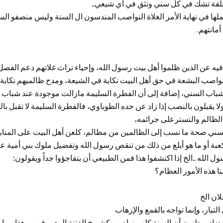
قلقة تشك في كل سني وتثق في أي شيعي..
ا في نهاية الأمر الغلاة النواصب المندسون ال السنة وليس منصفو السنة،
أمانتهم.
غ فيه عن الذين ظلموا أهل بيت رسول الله، وإحياء تراث غلاتهم دعم الف
واصب البشعة في حق أهل البيت نكاية في الشيعة، ومدح ظالميهم نكاية 
باب السني، إضافة إلى أن الفطرة السليمة مازالت موجودة عند شباب ا
ا يقبلون بالنصب إذا زاد عن حده الطوباوي، فالفطرة السليمة لا تقبل با
 الظالم والتسترعلى جرائمه،
ني صحة ما نسب إلى الظالمين من مظالم، كلعن أهل البيت على المنابر أ
لكعبة أو ما هو أبلغ من ذلك من تنقص رسول الله وتفضيل ملوك بني أمية ع
 الله ..الخ إذا اكتشفوا هذا فمن الطبيعي أن يتفاجؤوا جداً ويقولون:
نا هذه الأمور العظام؟
ان الخ
 التيار، وإنما تواجه بالقمع والإرهاب
ضاد ويظنون أن السنة كلهم نواصب كشيوخ الفتنة المعروفين، وهذا مما 