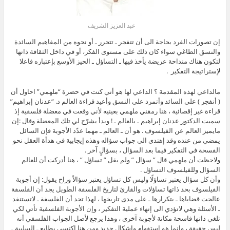
عبد العزيز الشريف
إن تصورات الفرد بحاجة الى أن تتفجر ـ تتحرر ـ أو نحوه من المفاهيم السائدة
والنسق الطاغي سواء كان ذلك على مستوى الفكر، أو في داخل الثقافة ذاتها
لتكون هناك منداحة عريضة يأخذ فيها ـ التساؤل ـ الحيز الأوسع بإعتباره فاعلا
لإستراتيجة التفكير .
مالداعي لهذه المقدمة ؟ الداعي لها هو أني كنت في حضرة “ملهمي” احاول أن
( أنفجر ) على السائد وأتمرد على النسق وأعيد قراءة العالم د. “عدنان إبراهيم”
قراءة غير إقصائية ، هنا رمقني ملهمي بعينيه لأني وقعت في معضلة فلسفية إذ
سميت الدكتور عدنان إبراهيم ـ بالعالم ـ ! وبدأ يشرّح لي تلك المعضلة وقال :إن
مايميز العالم عن الفيلسوف . هو أن ـ العالم ـ مهما عدّد الأجوبة فإن السائل
يمضي من عنده وقد إهتدى الى جواب سؤاله وهذه إيجابية في هدأة العقل نحو
الفسحة في التفكير فيما بعد السؤال ، بسؤالٍ آخر .
ولاحظت أن ملهمي قال ” سؤال ” ولم يقل ” تساؤل ” ، هنا أدركت أن للعالم
السؤال وللفيلسوف التساؤل .
وأن كل سؤال يعتبر تساؤلًا وليس كل تساؤل يعتبر سؤالاً وراح يقول: إن أجوبة
الفيلسوف بحد ذاتها تساؤلات والقارئ لتاريخ الفلسفة الطويل يجد أن الفلسفة
عالجت قضاياها ـ بتكرارها ـ على مدى تاريخها ، لهذا تجد أن الفلسفة ـ لاتستنفد
ـ الأسئلة وهي لاتؤدي الى إنهاء عملية التفكير ، وإن الأجوبة الفلسفية تأتي لكي
تلغي ذاتها فاسحة مكانة لأجوبة آخرى ، وهذا يرجع لأصل الجواب الفلسفي أنه
ليس حقيقة ، وإنما هو إستفهام وإشكال جديد ومن هنا إكتسى بطابع ـ السلبية ـ