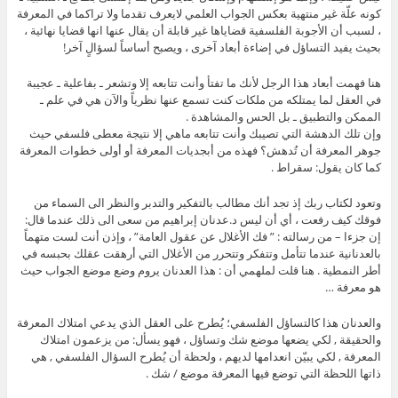
كونه علّة غير منتهية بعكس الجواب العلمي لايعرف تقدما ولا تراكما في المعرفة
، لسبب أن الأجوبة الفلسفية قضاياها غير قابلة أن يقال عنها انها قضايا نهائية ،
بحيث يفيد التساؤل في إضاءة أبعاد آخرى ، ويصبح أساساً لسؤالٍ آخر!
هنا فهمت أبعاد هذا الرجل لأنك ما تفتأ وأنت تتابعه إلا وتشعر ـ بفاعلية ـ عجيبة
في العقل لما يمتلكه من ملكات كنت تسمع عنها نظرياً والآن هي في علم ـ
الممكن والتطبيق ـ بل الحس والمشاهدة .
وإن تلك الدهشة التي تصيبك وأنت تتابعه ماهي إلا نتيجة معطى فلسفي حيث
جوهر المعرفة أن تُدهش؟ فهذه من أبجديات المعرفة أو أولى خطوات المعرفة
كما كان يقول: سقراط .
وتعود لكتاب ربك إذ تجد أنك مطالب بالتفكير والتدبر والنظر الى السماء من
فوقك كيف رفعت ، أي أن ليس د.عدنان إبراهيم من سعى الى ذلك عندما قال:
إن جزءا – من رسالته : ” فك الأغلال عن عقول العامة” ، وإذن أنت لست متهماً
بالعدنانية عندما تتأمل وتتفكر وتتحرر من الأغلال التي أرهقت عقلك بحبسه في
أطر النمطية . هنا قلت لملهمي أن : هذا العدنان يروم وضع موضع الجواب حيث
هو معرفة …
والعدنان هذا كالتساؤل الفلسفي؛ يُطرح على العقل الذي يدعي امتلاك المعرفة
والحقيقة , لكي يضعها موضع شك وتساؤل ، فهو يسأل: من يزعمون امتلاك
المعرفة , لكي يبيّن انعدامها لديهم ، ولحظة أن يُطرح السؤال الفلسفي , هي
ذاتها اللحظة التي توضع فيها المعرفة موضع / شك .