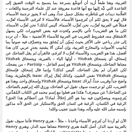
العربية، وهنا طبعاً أُريد أن أتوسَّع بسرعة بما يسمح به الوقت الضيق إلى
القاعدة التي نبَّه إليها مع أنها قاعدة معروفة عند كل علماء الترجمة واللغات –
العلّامة ديدات في مُناظَرته بشكل جميل جداً، وهى أنه لا يجوز ترجمة الأسماء،
قال لهم لا يحق لكم أن تُترجِموا الأسماء، فالأسماء لا تُترجَم، الأسماء تُعرَّب،
فمثلاً في العربية تُعرَّب، نحن نُعرِّب الأسماء، أليس كذلك؟ نحن نُعرِّب الأسماء،
لكن ما هو التعريب؟ تأتي بالإسم وتُحدِث فيه بعض التحويرات لكي يسهل
الاشتقاق منه، فشروط التعريب في العربية للأسماء الأعجمية – مثلاً – أن ترده
إلى جذر رباعي على الأكثر بحيث يُمكِن أن يُشتَق منه وتتصرَّف فيه صوتياً بما
يُناسِب الأصوات والمخارج العربية، وإن أمكن ألا يشتبه بجذرٍ عربي كان هذا
أفضل، هذا هو التعريب، والأسماء تُعرَّب لا تُترجَم، فالقرآن لم يقل الضاحك عن
إسحاق، أي يتسحاق Yitzhak – أولها الياء – بالعبرية، ويتسحاق Yitzhak
معناها الضاحك، ويتسحاق Yitzhak هو إسم الفاعل – Partizip – من يضحك،
لكن القرآن لم يقل الضاحك، أليس كذلك؟ وإنما قال إسحاق، فإسحاق
ويتسحاق Yitzhak نفس الشيئ، وكذلك يُقال إيزاك Isaac بالإنجليزية، وهذا
واضح جداً وقريب جداً، أيزاك Isaac ويتسحاق Yitzhak وإسحاق واحد، وهذا هو
التعريب، لكن لو ترجمت سوف تقول لي الضاحك، ورزق الله إبراهيم بالضاحك،
مَن الضاحك؟ مَن سيعرف؟ هكذا هم فعلوا مع إسم محمد في الكتاب المُقدَّس،
يُترجِمونه ويتصرَّفون فيه بما هو أكثر إخلالاً، لماذا؟ مَن أعطاكم هذا الحق؟
الرغبة في الكتمان، الرغبة في كتمان الحق والاستكبار عن الحق لأنه مذكور
بإسمه صلى الله عليه وآله، وهذا شيئ عجيب والله!
الآن لو أردنا أن نُترجِم الأسماء وأخذنا – مثلاً – هنري Henry فأننا سوف نقول
بالعربية سيد الدار، أصل كلمة هنري Henry معناها سيد الدار، وهنري Henry