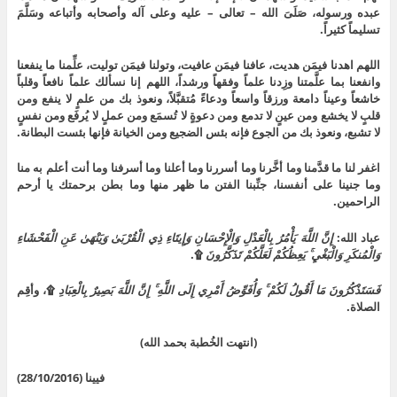
عبده ورسوله، صَلَىَ الله – تعالى – عليه وعلى آله وأصحابه وأتباعه وسَلَّمَ
تسليماً كثيراً.
اللهم اهدنا فيمَن هديت، عافنا فيمَن عافيت، وتولنا فيمَن توليت، علِّمنا ما ينفعنا
وانفعنا بما علَّمتنا وزِدنا علماً وفقهاً ورشداً، اللهم إنا نسألك علماً نافعاً وقلباً
خاشعاً وعيناً دامعة ورزقاً واسعاً ودعاءً مُتقبَّلاً، ونعوذ بك من علمٍ لا ينفع ومن
قلبٍ لا يخشع ومن عينٍ لا تدمع ومن دعوةٍ لا تُسمَع ومن عملٍ لا يُرفَع ومن نفسٍ
لا تشبع، ونعوذ بك من الجوع فإنه بئس الضجيع ومن الخيانة فإنها بئست البطانة.
اغفر لنا ما قدَّمنا وما أخَّرنا وما أسررنا وما أعلنا وما أسرفنا وما أنت أعلم به منا
وما جنينا على أنفسنا، جنِّبنا الفتن ما ظهر منها وما بطن برحمتك يا أرحم
الراحمين.
عباد الله:
إِنَّ اللَّهَ يَأْمُرُ بِالْعَدْلِ وَالْإِحْسَانِ وَإِيتَاءِ ذِي الْقُرْبَىٰ وَيَنْهَىٰ عَنِ الْفَحْشَاءِ
وَالْمُنكَرِ وَالْبَغْيِ ۚ يَعِظُكُمْ لَعَلَّكُمْ تَذَكَّرُونَ
۩.
فَسَتَذْكُرُونَ مَا أَقُولُ لَكُمْ ۚ وَأُفَوِّضُ أَمْرِي إِلَى اللَّهِ ۚ إِنَّ اللَّهَ بَصِيرٌ بِالْعِبَادِ
۩، وأقِم
الصلاة.
(انتهت الخُطبة بحمد الله)
فيينا (28/10/2016)