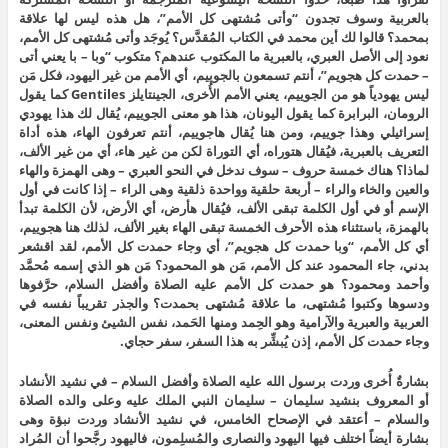
بالعربية وسوف تجدون “وأتى مُشتهى كل الأمم”، هل هذه ليس لها علاقة
بمحمد؟ قالوا لك أين محمد في الكتاب المُقدَّس؟ يُوجَد وأتى مُشتهى كل الأمم،
نعود إلى الأصل العبري، بالعبرية ما المكتوب عندهم؟ متكوب “وبا – با يعني أتى
– حمدت كل هجويم”، أنتم تسمعون بالجوييم، أي الأمم من غير اليهود، فكل مَن
ليس يهودياً هو من الجوييم، يعني الأمم الأُخرى، الجينتايلز Gentiles كما يقول
الرومان، البرابرة كما يقول اليونان، هذا هو معنى الجوييم، يُقال لك هذا يهودي
إسرائيلي وهذا جوييم، ومن هنا يُقال هاجوييم، أنتم تعرفون الهاء، هذه أداة
التعريف بالعبرية، فيُقال هتوراه، أي التوراة لكن من غير هاء، أي من غير الألف،
لماذا؟ هناك خمسة حروف – سوف ندخل في النحو العبري – وهى الهمزة والهاء
والعين والخاء والراء – أربعة حلقية وواحدة ذلقية وهى الراء – إذا كانت في أول
الإسم أو في أول الكلمة تبقى الألف، فيُقال هأرض، أي الأرض، لأن الكلمة تبدأ
بالهمزة، باستثناء هذه الأحرف الخمسة تبقى الهاء بغير الألف، لذلك هنا هجوييم،
أي كل الأمم، “وبا حمدت كل هجويم”، أي وجاء حمدت كل الأمم، لقد اقشعر
بدني، جاء المحمود عند كل الأمم، مَن هو المحمود؟ مَن هو الذي إسمه مُحمَّد
وأحمد ومحمود؟ هو حمدت كل الأمم عليه الصلاة وأفضل السلام، حرَّفوها
ودسوها وكتبوا مُشتهى، ما علاقة مُشتهى بحمدت؟ والجذر تقريباً نفسه في
العربية والعبرية والآرامية وهو الحِمد ومنها الحَمد، نفس الشيئ ونفس المعنى،
وجاء حمدت كل الأمم، إذن يُبشِّر به هذا السفر، سفر حجاي.
بشارةٌ أُخرى وردت برسول الله عليه الصلاة وأفضل السلام – في نشيد الأنشاد
أو المعروف بنشيد سليمان – سليمان النبي الملك عليه وعلى والده الصلاة
والسلام – أعتقد في الإصحاح الخامس، في نشيد الأنشاد وردت نبؤة وهى
بشارة أيضاً اختلف فيها اليهود والنصارى والمُسلِمون، فاليهود رجَّحوا أن المُراد