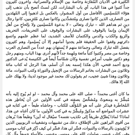
الكثيرة في الأديان المُقارَنة وخاصة بين الإسلام والنصرانية، وآخرون كثيرون
جداً كتبوا في هذا الباب، أي باب البشارات، لكن لستُ أنصح بأن نذهب إلى
هؤلاء المُسلِمين الأفاضل من أول المشوار، بالعكس بل اذهبوا إلى المُهتَدين
من النصارى، الذين كانوا نصارى ومُتشدِّدين وكانوا نصارى مُلتزِمين، كانوا رجال
دينٍ ثم هداهم الله – تبارك وتعالى – لا بدعوة المُسلِمين ولا بإلحاحٍ من أهل
الإيمان وإنما بالوقوف على البشارات والوقوف على التحريفات، التحريف
والزيغ والكذب والدس والكتمان للأسف الشديد، لما عظم علمهم واتسع
دائرتهم وقفوا على الحقيقة فلم يجدوا أمامهم إلا أن يُسلِموا، وهم كثيرون
بفضل الله تبارك وتعالى وجماعة منهم لا يُستهان بهم عدداً من النصارى العرب
وخاصة من مصر وكتبوا كتباً ماتعة ومُهِمة جداً لأنهم أدرى بهذا الباب، ومنهم رجل
وهو دكتور طبيب أمراض نفسية وكان شمّاساً أيضاً في الكنيسة يُدعى الدكتور
وديع أحمد فتحي، الآن هكذا إسمه بعد أن أسلم، هذا الرجل له كتاب مائة
وثلاثون من البشارات بخاتم الرسالات من الإنجيل والتوراة وكتب النبوات، مائة
وثلاثون وهذا شيئ عجيب، ثم يقولون لك محمد غير موجود لدينا، ولا يهلك على
الله إلا هالك.
ما كان أغنى محمداً – صلى الله على محمد وآل محمد – لو لم يُوح إليه بأنه
مُبشَّرٌ به ومنعوتٌ ومُشخَّصٌ بصفته في كتب الأولين عن أن يُخاطِر هذه
المُخاطَرة فيذكر على أنه هو المُؤلِّف للكتاب – وحاشاه طبعاً – في كتابه في
عشرات المواضع أنه مذكورٌ ومُبشَّرٌ به في كتب الأولين، ما كان أغناه عن هذا،
لماذا؟ لماذا يُطرِّق طريقاً إلى تكذيب نفسه؟ سيُقال له أين؟ وطبعاً هذا بُرهان
من أقوى البراهين على الإطلاق، دعك من تشبيهات وتشغيبات الربوبيين الذين
لا يُؤمِنون بالرسالات والنبوات، فسِّر لي هذا، فسِّر لي كيف ذُكِر في كتاب موسى
وفي كتاب عيسى صلوات الله على موسى وعيسى والأنبياء جميعاً وآل كلٍ