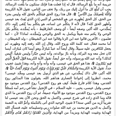
جريمة أنه ما بلَّغ الرسالة، قال له إذا فعلت هذا فإنك ستكون ما بلَّغت الرسالة،
يجب أن تُبلِّغ كل ما أُنزِل إليك من ربك، ولا تخف من الناس، تقول الآية الكريمة
وَاللَّهُ يَعْصِمُكَ مِنَ النَّاسِ ۗ
۩، قال هذا روح الحق فيتكلَّم بالحق كله وليس بجزء
من الحق، كل الحق يُظهِره، مَن هو الشخص أو النبي إذن الذي بُعِثَ بعد عيسى
وأظهر الحق كله؟ قال لأنه لا يتكلَّم عن لسانه، هو يتكلَّم بما يُلقى إليه، ذاك
يُمجِّدني، الله أكبر، وصفه أيضاً – أي وصف الفارقليط – بأنه يُمجِّده، يتكلَّم بكل
الوحي ولا يكتم منه شيئاً ويكمل به الحق والوحي ويُمجِّده، لماذا؟ لأن – كما
تعلمون – الآخرين قالوا عنه ابن الزنا وقالوا عنه ابن الشيطان – ولد الشيطان –
أما محمد فقال عنه كلمة الله وروح الله، وقال إن الله رفعه إليه وطهره، لم
يجعل للكافرين عليه سبيلاً، وقال أيضاً أنه عبدٌ مُبارَكٌ وهو أينما كان مُبارَك، أينما
كان تحل معه وبه البركة، وبأنه بارٌ بوالدته، وأنه ليس جبّاراً وليس شقياً، أليس
كذلك؟ وأنه عبد الله ورسوله، وأنه حق أيضاً، تقول الآية الكريمة
قَوْلَ الْحَقِّ الَّذِي
فِيهِ يَمْتَرُونَ
۩، هذا هو الحق في عيسى، وأنه وأنه وأنه وأنه، وهذا شيئ عجيب
جداً، تقول الآية الكريمة
وَالسَّلامُ عَلَيَّ يَوْمَ وُلِدْتُ وَيَوْمَ أَمُوتُ وَيَوْمَ أُبْعَثُ حَيّاً
۩،
الله أكبر، قال ذاك يُمجِّدني، مَن هو الذي أُرسِل بعد عيسى ومجَّد عيسى؟
محمد، انظروا إلى إخواننا النصارى هداهم الله، يقولون هذا المذكور روح
القدس، وهذا كلام فارغ طبعاً، كيف هو روح القدس؟ روح القدس موجود مع
عيسى وقبل عيسى، يحيى – عليه السلام – في الإنجيل نشأ في رحم أمه مُمتلئاً
بروح القدس، روح القدس موجود مع الأنبياء جميعاً، ثم أن روح القدس ما الذي
قاله وما الذي زاده في شرع عيسى واكتمل به الحق ونحن الآن بعد عيسى لنا
تقريباً أزيد من ألفي سنة؟ لا شيئ، الوحيد الذي أتى بالتكملة وأتمَّ الله به النعمة
وأكمل به الدين هو محمد بن عبد الله صلوات ربي وتسليماته عليه، فنسأل الله
الهداية وتثبيت الهداية ومزيداً من الهداية،
وَالَّذِينَ اهْتَدَوْا زَادَهُمْ هُدًى وَآَتَاهُمْ