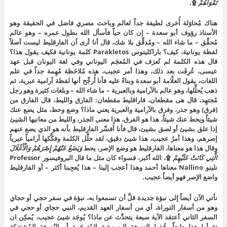
تَقْوَاهُمْ
۩.
هناك مُحاوَلة أُخرى لطيفة جداً لعالم وباحث مصري فاضل في الحقيقة وهو
الأستاذ رؤوف أبو سعدة – إن كان حياً فأسأل الله بطول عمره – وهو عالم
مُحقِّق – ما شاء الله – ومُدقِّق بلا شك، قال أنا أرى أن الفارقليط ليست أصلاً
لفظة يونانية، كيف؟ باراكليتوس Parakletos كلمة يونانية فكيف يقول هذا؟
قال هذه الكلمة لم تُعرَف في المُعجَم اليوناني وفي لغة اليونان قبل عهد
عيسى، عُرِفَت بعد ذلك، وهذا أمر عجيب، هذه مُلاحَظة مُهِمة جداً في علم
اللغات، يقول العلّامة أبو سعدة وبناءً عليه فأنا أُرجِّح أنها لفظة آرامية عبرية، ثم
ذهب يُحلِّلها، وهو عالم بالآرامية وبالعبرية – ما شاء الله – وبلغات كثيرة وهو رجل
مُجتهِد، قال هى مقطعان، فاراقليط مقطعان: الفارق والليط، قال الفارق من
(فرق) وهو جذر، وفرق بالآرامية والعبرية يعني ماذا؟ وضع وحط، مثل يضع عنك
شيئاً ويحط عنك شيئاً، هذا هو الفرق، هذا معنى الجذر، والليط من معانيها الشيئ
إذا علق بشيئ أو لصق بشيئ، قال فأنا أُفسِّر الفارقليط بأنه هو الذي يضع عنهم
إصرهم، وهذا أمرُ عجيب، هذا شيئ دقيق، لقد حلَّل الكلمة وفكَّكها آرامياً عبرياً
وقال هذا هو معناها، الفارقليط هو وضع الإصر، يحط
وَيَضَعُ عَنْهُمْ إِصْرَهُمْ وَالْأَغْلَالَ
الَّتِي كَانَتْ عَلَيْهِمْ
۩، الله أكبر، فسواء كان مثل ما قال البروفيسور Professor
نلينو Nallino معناها أحمد وهذا أعجب إلينا – هذا يُعجِبنا أكثر – أو الفارقليط
واضع الإصر فهو أيضاً عجيب.
نأتي الآن أيضاً إلى نبؤة جديدة قلَّ أن تسمعوا به، نبؤة في سفر حجي أو حجاي
وهو من أسفار التوراة، أي من أسفار العهد القديم، النبي حجاي أو حجي في
السفر الثاني أعتقد الآية سبعة يتحدَّث عن ماذا؟ يُوجَد شيئ عجيب، يُمكِن ان
تقرأوا هذا طبعاً، خُذوا النسخة اليسوعية المُترجَمة أو النُسخة المُشترَكة