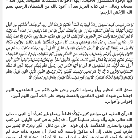
أيها الإخوة المسلمون الأحباب، أيتها الأخوات المسلمات الطيبات، يقول الله –
سبحانه وتعالى – في كتابه العزيز بعد أن أعوذ بالله من الشيطان الرجيم، بسم
الله الرَّحْمَنِ الرَّحِيمِ:
وَاخْتَارَ مُوسَى قَوْمَهُ سَبْعِينَ رَجُلاً لِّمِيقَاتِنَا فَلَمَّا أَخَذَتْهُمُ الرَّجْفَةُ قَالَ رَبِّ لَوْ شِئْتَ أَهْلَكْتَهُم مِّن قَبْلُ
وَإِيَّايَ أَتُهْلِكُنَا بِمَا فَعَلَ السُّفَهَاء مِنَّا إِنْ هِيَ إِلاَّ فِتْنَتُكَ تُضِلُّ بِهَا مَن تَشَاء وَتَهْدِي مَن تَشَاء أَنتَ وَلِيُّنَا
فَاغْفِرْ لَنَا وَارْحَمْنَا وَأَنتَ خَيْرُ الْغَافِرِينَ ۩ وَاكْتُبْ لَنَا فِي هَذِهِ الدُّنْيَا حَسَنَةً وَفِي الآخِرَةِ إِنَّا هُدْنَا إِلَيْكَ
قَالَ عَذَابِي أُصِيبُ بِهِ مَنْ أَشَاء وَرَحْمَتِي وَسِعَتْ كُلَّ شَيْءٍ فَسَأَكْتُبُهَا لِلَّذِينَ يَتَّقُونَ وَيُؤْتُونَ الزَّكَاةَ
وَالَّذِينَ هُم بِآيَاتِنَا يُؤْمِنُونَ ۩ الَّذِينَ يَتَّبِعُونَ الرَّسُولَ النَّبِيَّ الأُمِّيَّ الَّذِي يَجِدُونَهُ مَكْتُوبًا عِندَهُمْ فِي
التَّوْرَاةِ وَالإِنجِيلِ يَأْمُرُهُم بِالْمَعْرُوفِ وَيَنْهَاهُمْ عَنِ الْمُنكَرِ وَيُحِلُّ لَهُمُ الطَّيِّبَاتِ وَيُحَرِّمُ عَلَيْهِمُ الْخَبَائِثَ
وَيَضَعُ عَنْهُمْ إِصْرَهُمْ وَالأَغْلالَ الَّتِي كَانَتْ عَلَيْهِمْ فَالَّذِينَ آمَنُواْ بِهِ وَعَزَّرُوهُ وَنَصَرُوهُ وَاتَّبَعُواْ النُّورَ الَّذِيَ
أُنزِلَ مَعَهُ أُوْلَئِكَ هُمُ الْمُفْلِحُونَ ۩ قُلْ يَا أَيُّهَا النَّاسُ إِنِّي رَسُولُ اللَّهِ إِلَيْكُمْ جَمِيعًا الَّذِي لَهُ مُلْكُ
السَّمَاوَاتِ وَالأَرْضِ لا إِلَهَ إِلاَّ هُوَ يُحْيِي وَيُمِيتُ فَآمِنُواْ بِاللَّهِ وَرَسُولِهِ النَّبِيِّ الأُمِّيِّ الَّذِي يُؤْمِنُ بِاللَّهِ
وَكَلِمَاتِهِ وَاتَّبِعُوهُ لَعَلَّكُمْ تَهْتَدُونَ ۩ وَمِن قَوْمِ مُوسَى أُمَّةٌ يَهْدُونَ بِالْحَقِّ وَبِهِ يَعْدِلُونَ ۩
صدق الله العظيم وبلَّغ رسوله الكريم ونحن على ذلكم من الشاهدين، اللهم
اجعلنا من شهداء الحق، القائمين بالقسط وتوفنا على ذلك. آمين اللهم آمين.
إخواني وأخواتي:
القرآن العظيم في مواضع كثيرة يُؤكِّد قاطعاً ويقطع غير مُتردِّد أن النبي – صلى
الله تعالى عليه وآله وسلم تسليماً كثيراً – قد بُشِّرَ به في كتب الأولين، في كتب
اليهود والنصارى المُقدَّسة، بل إن قوله – جل من قائل –
الَّذِي يَجِدُونَهُ ۩
يُشير من
طرفٍ ليس يخفى إلى أنه مذكورٌ بإسمه، لأنه مُحال أن يجدوه بذاته حيث لم
يُخلَق ولا يُوجَد الإنسان في كتاب، إذن لم يبق إلا أن يُقال
يَجِدُونَهُ ۩
أي يجدون