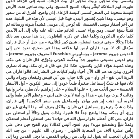
وتُسمى بيت ساجير، وبيت ساجير أي بيت الرُعاة، نسبة إلى الرُعاة الذين
ظهرت لهم الملائكة تُبشِّر بميلاد السيح المسيح، وفي بيت ساجير تحت الأرض
كنيسة منحوتة في الصخر تُسمى كنيسة الرُعاة، إذن واضح، أشرق له من سعير
وهو عيسى، وهذا شيئ يُقشعِر البدن، فهذا قبل عيسى لأن هذه في التثنية، هذه
في آخر أسفار موسى الخمسة، الله يُوحي إلى موسى مُشيداً بنبوته ورسالته ثم
مُنبئاً بنبؤة عيسى ومن وراء عيسى الخاتم صلى الله عليه وآله إلى أبد الآبدين
كلما ذكره الذاكرون وكلما غفل عن ذكره الغافلون، إذن هذا سعير، بعد ذلك
ماذا؟ وتلألأ – وفي ترجمة استعلن، شيئ كبير مُتلأليء – من جبل أو جبال فاران،
سيُقال لك لا، برية فاران ليس لها علاقة، وهذا غير صحيح، نعود نحن إلى
القديس جيروم Jerome – يوسابيوس Eusebius المعروف بجيروم Jerome –
وهو قديس مسيحي مشهور جداً وعلّامة لاهوتي ومُؤرِّخ، قال فاران هى مكة،
وهذه مُصيبة هؤلاء الذين يكتمون، هكذا قال هو، قال فاران مكة، وهناك نصارى
آخرون مِمَن هداهم الله الآن أحياء ولهم كتابات في البشارات، قالوا فاران هى
البرية التي تقع – أي وادٍ – بين ثلاثة جبال، بين أبي قبيس وقيقعان وحِراء، والتي
كان فيها قد شبَّ إسماعيل صغيراً، طبعاً عودوا إلى سفر التكوين – أول الأسفار
الخمسة – حين ألحَّت سارة – عليها السلام – على إبراهيم بأن يطرد هاجر وابنها
وقالت لا يرث مع ابني – هذا ابن أمة لا يرث على ابني – وعظم الأمر طبعاً وإلى
آخره، أين ذهب إبراهيم بهاجر وإسماعيل بنص سفر التكوين؟ إلى فاران،
ولذلك شبَّ وترعرع إسماعيل في فاران، والكل يعرف أنه بهذا الوادي غير ذي
زرع، أي بمكة، وهذا واضح جداً فلا تلعبوا، ولذلك يقول وتلألأ أو استعلن من
فاران، متى كان أعظم علو لرسول الله في حياته؟ متى استعلن أعظم استعلان
وفعلاً شعَّ وتشعشع نوره؟ يوم الفتح، أليس كذلك؟ يوم الفتح حين دخل على
رأس عشرة آلاف من الصحابة الأطهار – رضوان الله عليهم – من جند الله
الأبرار، العجيب أنه يقول لك وأتى من ربواتِ القدس، ما دخل القدس وما إلى