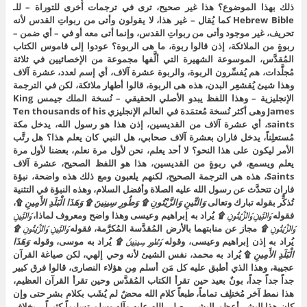
ذلك بهذا الموضوع؟ هذا غير صحيح، ترى في ترجمات أُخرى للتوراة – للـ
Hebrew Bible كما يُقال – غير هذا، لا يقولون وأتى من ربواتِ القدس لأنه
تحريف، غير موجود وأتى من ربواتِ القدس، وإنما أتى معه أو في – أي ضمن –
ربوةٍ من الملائكة، إذن قالوا ربوة، ما هى الربوة؟ عودوا إلى قاموس الكتاب
المُقدَّس، الموسوعة الشهيرة التي ألَّفها مجموعة من الإخصائيين في ثلاثة
مُجلَّدات، هم يُفسِّرون الربوة، والربوة عشرة آلاف، أي إسم لعدد، عشرة آلاف
وهذا شيئ يُقشعِر البدن، هذه هى الربوة، قالوا أطهار ملائكة، لكن في الترجمة
الإنجليزية – وهذا اللفظ يبدو الأصلي الحقيقي – نُسخة الملك جيمس King
James وهى أكثر نُسخة مُعتمَدة في العالم الإنجليزي Ten thousands of his
saints، أي عشرة آلاف من القديسين، إذن هذا هو رسول الله، يدخل مكة
مُستعلِناً، يدخل فاران بعشرة آلاف صحابي، هل النبي كان يعلم هذا؟ هل رتَّب
الأمر ليكون على هذا النحو؟ لا أحد يعلم، نحن لأول مرة نعلم، بعضنا لأول مرة
يعلم ويسمع، في ربوةٍ من القديسين، هذا هو اللفظ الصحيح، عشرة آلاف
Saints، هذه هى الترجمة الصحيح، لكنهم يلعبون ومع ذلك هذه واضحة، نبؤة
فاران تتحدَّث عن رسول الله عليه الصلاة وأفضل السلام، وهذه النبؤة في التثنية
تُذكِّر بقوله تبارك وتعالى
وَالتِّينِ وَالزَّيْتُونِ ۩ وَطُورِ سِينِينَ ۩ وَهَذَا الْبَلَدِ الأَمِينِ
۩،
فقوله
وَالتِّينِ وَالزَّيْتُونِ ۩
يُراد به إبراهيم وعيسى وهذا واضح ومعروف لماذا،
وَالتِّينِ
وَالزَّيْتُونِ ۩
مجاز عن منابتهما بالأرض المُقدَّسة المُكرَّمة، فقوله
وَالتِّينِ وَالزَّيْتُونِ ۩
يُراد به إذن إبراهيم وعيسى، وقوله
وَطُورِ سِينِينَ ۩
يُراد به موسى، وقوله
وَهَذَا
الْبَلَدِ الأَمِينِ
۩ يُراد به محمد، نفس الشيئ لأنه وحي إلهي، لكن صياغة القرآن
عجيبة، وهذا الذي أطبق عليه كل مَن أسلم مِن هؤلاء النصارى، قالوا فرق كبير
جداً جداً جداً، بونٌ بعيد حين تقرأ الكتاب المُقدَّس وحين تقرأ القرآن العظيم،
هذا نمط آخر مُختلِف تماماً، طبعاً كلام الله محضٌ لم يُشَب بكلام بشر حتى وإن
كان هذا البشر أعظم البشر – صلى الله عليه وآله وسلم تسليماً كثيراً – بخلاف