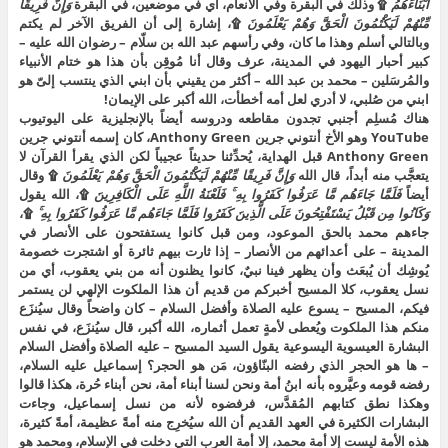
أَبْنَاءَهُمُ
۩ وذلك في البقرة وفي الأنعام، أي في موضعين، في البقرة
وَإِنَّ فَرِيقًا
مِّنْهُمْ لَيَكْتُمُونَ الْحَقَّ وَهُمْ يَعْلَمُونَ
۩، إشارة إلى أن الفريق الآخر لم يكتم
وبالتالي أسلم وهذا ما كان، وفي رأسهم عبد الله بن سلّام – رضوان الله عليه –
كبير أحبار اليهود في المدينة، عرف وقال أنا مُوقِن بأن هذا هو ختام الأنبياء
والمُرسَلين – محمد بن عبد الله – أكثر من يقيني بأن ابني الذي ينتسب إلىّ هو
ابني من صُلبي، لا أدري لعل أمه أخطأت، الله أكبر على الإيمان!
هناك مُسلِم أجنبي تجدون مقاطعه ودروسه أيضاً بالإنجليزية على اليوتيوب
YouTube وهو الأخ أنتوني جرين Anthony Green، كان إسمه أنتوني جرين
Anthony Green قبل الهداية، يُحدِّثنا حديثاً عجيباً لكن الذي يقرأ القرآن لا
يتعجَّب منه أبداً، قال الله
وَإِنَّ فَرِيقًا مِّنْهُمْ لَيَكْتُمُونَ الْحَقَّ وَهُمْ يَعْلَمُونَ
۩ وقال
أيضاً
فَلَمَّا جَاءَهُم مَّا عَرَفُوا كَفَرُوا بِهِ ۚ فَلَعْنَةُ اللَّهِ عَلَى الْكَافِرِينَ
۩، الله يقول
وَكَانُوا مِن قَبْلُ يَسْتَفْتِحُونَ عَلَى الَّذِينَ كَفَرُوا فَلَمَّا جَاءَهُم مَّا عَرَفُوا كَفَرُوا بِهِ ۚ
۩،
جاءهم محمد بالحق الموعود، ومن قبل كانوا يستفتحون على الأنصار في
المدينة – على أعدائهم من الأنصار – إذا ثارت بيهم ثائرة أو اشتجرت خصومة
يُوشِك أن يُبعَث وأن يظهر فينا نبيٌ، كانوا يظنون أنه من بني يعقوب، أي من
نسل يعقوب، كلا المسيح أخبركم من قديم أن هذا الملكوت الإلهي لن يستمر
فيكم، المسيح – يسوع عليه الصلاة وأفضل السلام – كان واضحاً وقال سيُنزَع
منكم هذا الملكوت ويُعطى لأمةٍ تعمل أثماره، الله أكبر، قال سيُنزَع، في نفس
البشارة العيسوية اليسوعية يقول السيد المسيح – عليه الصلاة وأفضل السلام
– ها هو الحجر الذي رفضه البنّاؤون، مَن هو الحجر؟ إسماعيل عليه السلام،
رفضه قومه وعيَّروه بأنه ابنُ أمة ونحن لسنا أبناء أمة، نحن أبناء حُرة، هكذا قالوا
وهكذا نطق كتابهم المُقدَّس، فرفضوه لأنه من نسل إسماعيل، وجاءت
البشارات الكثيرة في العهد القديم أن الله سيُخرِج منه أمةً عظيمة، أمةً كثيرة،
هذه الأمة ليست إلا أمة محمد، إلا أمة العرب التي دخلت في الإسلام، ومحمد هو