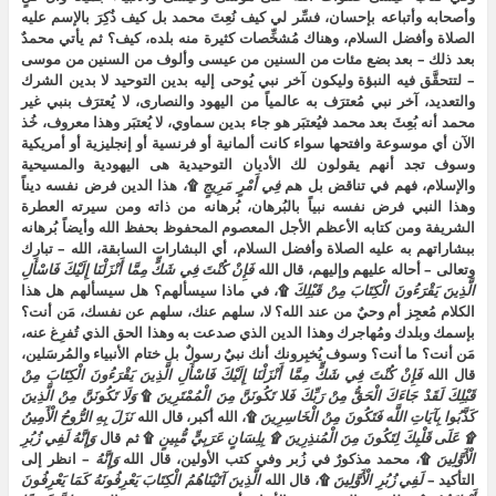
وأصحابه وأتباعه بإحسان، فسِّر لي كيف نُعِتَ محمد بل كيف ذُكِرَ بالإسم عليه
الصلاة وأفضل السلام، وهناك مُشخِّصات كثيرة منه بلده، كيف؟ ثم يأتي محمدٌ
بعد ذلك – بعد بضع مئات من السنين من عيسى وألوف من السنين من موسى
– لتتحقَّق فيه النبؤة وليكون آخر نبي يُوحى إليه بدين التوحيد لا بدين الشرك
والتعديد، آخر نبي مُعترَف به عالمياً من اليهود والنصارى، لا يُعترَف بنبي غير
محمد أنه بُعِثَ بعد محمد فيُعتبَر هو جاء بدين سماوي، لا يُعتبَر وهذا معروف، خُذ
الآن أي موسوعة وافتحها سواء كانت ألمانية أو فرنسية أو إنجليزية أو أمريكية
وسوف تجد أنهم يقولون لك الأديان التوحيدية هى اليهودية والمسيحية
والإسلام، فهم في تناقض بل هم
فِي أَمْرٍ مَرِيجٍ
۩، هذا الدين فرض نفسه ديناً
وهذا النبي فرض نفسه نبياً بالبُرهان، بُرهانه من ذاته ومن سيرته العطرة
الشريفة ومن كتابه الأعظم الأجل المعصوم المحفوظ بحفظ الله وأيضاً بُرهانه
ببشاراتهم به عليه الصلاة وأفضل السلام، أي البشارات السابقة، الله – تبارك
وتعالى – أحاله عليهم وإليهم، قال الله
فَإِنْ كُنْتَ فِي شَكٍّ مِمَّا أَنْزَلْنَا إِلَيْكَ فَاسْأَلِ
الَّذِينَ يَقْرَءُونَ الْكِتَابَ مِنْ قَبْلِكَ
۩، في ماذا سيسألهم؟ هل سيسألهم هل هذا
الكلام مُعجِز أم وحيٌ من عند الله؟ لا، سلهم عنك، سلهم عن نفسك، مَن أنت؟
بإسمك وبلدك ومُهاجرك وهذا الدين الذي صدعت به وهذا الحق الذي تُفرِغ عنه،
مَن أنت؟ ما أنت؟ وسوف يُخبِرونك أنك نبيٌ رسولٌ بل ختام الأنبياء والمُرسَلين،
قال الله
فَإِنْ كُنْتَ فِي شَكٍّ مِمَّا أَنْزَلْنَا إِلَيْكَ فَاسْأَلِ الَّذِينَ يَقْرَءُونَ الْكِتَابَ مِنْ
قَبْلِكَ لَقَدْ جَاءَكَ الْحَقُّ مِنْ رَبِّكَ فَلا تَكُونَنَّ مِنَ الْمُمْتَرِينَ
۩
وَلَا تَكُونَنَّ مِنْ الَّذِينَ
كَذَّبُوا بِآيَاتِ اللَّه فَتَكُونَ مِنْ الْخَاسِرِينَ
۩، الله أكبر، قال الله
نَزَلَ بِهِ الرُّوحُ الْأَمِينُ
۩ عَلَى قَلْبِكَ لِتَكُونَ مِنَ الْمُنذِرِينَ ۩ بِلِسَانٍ عَرَبِيٍّ مُّبِينٍ
۩ ثم قال
وَإِنَّهُ لَفِي زُبُرِ
الْأَوَّلِينَ
۩، محمد مذكورٌ في زُبر وفي كتب الأولين، قال الله
وَإِنَّهُ
– انظر إلى
التأكيد –
لَفِي زُبُرِ الْأَوَّلِينَ
۩، قال الله
الَّذِينَ آتَيْنَاهُمُ الْكِتَابَ يَعْرِفُونَهُ كَمَا يَعْرِفُونَ