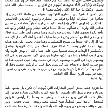
يَحْسُدُونَ النَّاسَ عَلَىٰ مَا آتَاهُمُ اللَّهُ مِن فَضْلِهِ ۖ فَقَدْ آتَيْنَا آلَ إِبْرَاهِيمَ الْكِتَابَ
وَالْحِكْمَةَ وَآتَيْنَاهُم مُّلْكًا عَظِيمًا
۩
فَمِنْهُمْ مَنْ آمَنَ بِهِ
– بمحمد صلى الله عليه
وسلم –
وَمِنْهُمْ مَنْ صَدَّ عَنْهُ وَكَفَى بِجَهَنَّمَ سَعِيرًا
۩.
إذن اذهبوا مُباشَرةً إلى النصارى المُهتَدين، دعوكم من علماء المُسلِمين إذا
تحدَّثوا عن البشارات أولياً ودعوكم من النصارى واليهود المُعانِدين الحاسدين
المُحرِّفين، يُطوِّرون الكلام ويُحرِّفونه، لكن نحن نُريد أحباراً وعلماء دين نصارى
هداهم الله ونُريد أن نسألهم لماذا؟ لماذا تركتم دينكم ودين آبائكم وأمهاتكم
وأجدادكم؟ بعضهم قتلوا أبويه وزوجته وابنته، وهذا موجود أيضاً على النت Net،
تجدونه في لقاء مع أحدهم وكان قسيساً سابقاً، أعدموا أهله لأنه دخل الإسلام،
ومازال إلى الآن شيخاً من شيوخ المُسلِمين، وهذا شيئ عجيب، لكن هذه هداية
إلهية، لماذا تُغامِر بنفسك؟ لماذا تنزع نفسك من بيئتك الروحية وتلتحق
بالمُسلِمين؟ الهداية فرضت نفسها بقوة عليه، نسأل الله أن يهدي قلوبنا وأن
يهدي قلوب أبنائنا وبناتنا من الذين صاروا يترددون الآن، بعضهم يتردد في الله
وبعضهم يتردد في النبوات وبعضهم يتردد في محمد، وهذا شيئ عجيب، هذا تيه
وهو ضريبة الجهل والانفتاح على كل شيئ بجهل قبل أن تُؤسِّس نفسك وقبل أن
تتعلَّم جيداً ثم أنك تقرأ كل شيئ وتسمع كل شيئ هنا وكل ما هب ودب فصرت
ريشة في مهب الريح، نسأل الله الثبات.
أيها الإخوة:
سأجتزيء فقط ببعض أشهر البشارات التي يُوشِك أن تكون بل بعضها طبعاً
تصريحٌ واضح برسول الله بإسمه، أما بقية المائة والثلاثين بشارة فعودوا إلى
أمثال كتاب الدكتور وديع حفظه الله وأمتع به، وطبعاً إذا رأيتموه تقولون
مُستحيل أن هذا ليس مُسلِماً، شيخ مُسلِم بلحية ولهجة – شيئ عجيب – ونور
إلهي – والله – يسطع من وجهه، ثبَّته الله وأمثاله، وله كتب كثيرة – ما شاء الله –