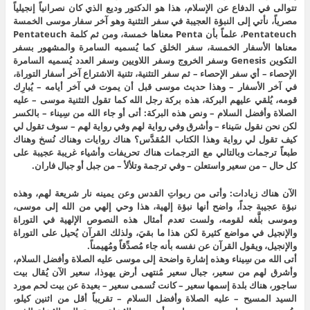
تتوالى في الدفاع عن الإسلام، هذا هو الدكتور وديع الذي كان نصرانياً إنجيلياً
مصرياً، نأتي إلى النبؤة العجيبة في سفر التثنية وهو آخر سفار موسى الخمسة
Pentateuch، علماً بأن Penta معناها خمسة، ومن ثم كلمة Pentateuch
معناها الأسفار الخمسة، سفر الخلق كما يُسميه السامرة والمشهور بسفر
التكوين Genesis وسفر الخروج وسفر اللاويين وسفر العدد يُسميه السامرة
الإحصاء – أي سفر الإحصاء – ثم سفر التثنية، تثنية الاشتراع آخر أسفار التوراة،
في آخر الأسفار – وهذا حديث موسى قبل أن يموت في آخر أيامه – يُبارِك
قومه، يُلقي عليهم البركة، هذه بركة رجل الله كما تقول التثنية موسى – عليه
الصلاة وأفضل السلام – ونص هذه البركة: أتى أو جاء الله من سِيناء – بالكسر
لكن نحن نقول سَيناء – وأشرق وفي رواية لهم وفي رواية لهم – سوف تقول لي
كيف تقول لي رواية وهذا الكتاب المُقدَّس؟ هناك روايات وهناك نُسخ وهناك
طبعاً ترجمات وبالتالي مع الترجمات هناك تحريفات وأشياء غريبة عجيبة على
كل حال – من سعير واستعلن – وفي ترجمة وتلألأ – من جبل أو جبال فاران.
الآن هناك زيادات: وأتى من ربواتِ القدس وعن يمينه نار شريعة لهم، وهذه
نبؤة عجيبة جداً، واضح أنها نبؤة إلهية، هذا وحي إلهي من الله إلى موسى،
وموسى بلَّغه لقومه، ولست تعدم أمثال هذه النصوص الإلهية في التوراة
والإنجيل في مواضع كثيرة لكن هذا ما بقيَ، ولذلك القرآن يُحيل على التوراة
والإنجيل، ويقول القرآن عن نفسه بأنه جاء مُصدِّقاً ومُهيمناً.
أتى الله من سِيناء وهذه إشارة واضحة إلى موسى عليه الصلاة وأفضل السلام،
وأشرق لهم من سعير، جبال سعير مُنتهى أرض يهوذا، سعير الآن يُقال بيت
ساجور، هناك بلدة إسمها سعير – كانت تُسمى سعير – بعيدة عن بيت لحم مورد
السيد المسيح – عليه الصلاة وأفضل السلام – تقريباً أقل من اثنين كيلو،