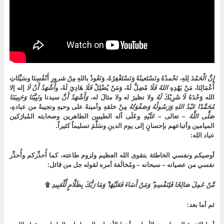
إِنَّ
الْحَمْدَ
لِلهِ، نَحْمدُهُ ونَسْتَعينُهُ وَنَسْتَغْفِرُهُ، وَنَعُوذُ باللهِ
مِنْ شر
ورِ أَنْفُسِنَا وسَيِّئَاتِ
أَعْمَالِنَا، مَنْ يَهْدِهِ
اللهُ
فَلَا
مُضِلَّ لَهُ، وَمَنْ يُضْلِلْ
فَلَا
هَادِيَ لَهُ، و
أَشْهَدُ أَنْ لَا
إله إلا
الله وَحْدَهُ لَا شَرِيْكَ
لَهُ
ولا نظيرَ له ولا مثالَ له،
وَأَشْهَدُ أَنَّ
سيدنا و
نَبِيَّنَا
وَحَبِيبَنَا
مُحَمَّدًا عَبْدُ اللهِ وَرَسُولُهُ وَصَفْوَتُهُ
مِنْ خلقهِ وأمينهُ على وحيهِ ونجيبهُ من عبادهِ،
صَلَّى اللَّهُ
– تعالى –
عَلَيْهِ
وعَلَى آله الطيبين الطاهرين وصحابته المُبارَكين
الميامين وأتباعهم بإحسانٍ إلى يوم الدينِ وسَلَّمَ تسليماً كثيراً.
عباد الله:
أوصيكم ونفسي الخاطئة بتقوى الله العظيم ولزوم طاعته، كما أُحذِّركم وأُحذِّر
نفسي من عصيانه – سبحانه – ومُخالَفة أمره لقوله جل من قائل:
مَّنْ عَمِلَ صَالِحًا فَلِنَفْسِهِ ۖ وَمَنْ أَسَاءَ فَعَلَيْهَا ۗ وَمَا رَبُّكَ بِظَلَّامٍ لِّلْعَبِيدِ
۩
ثم أما بعد: