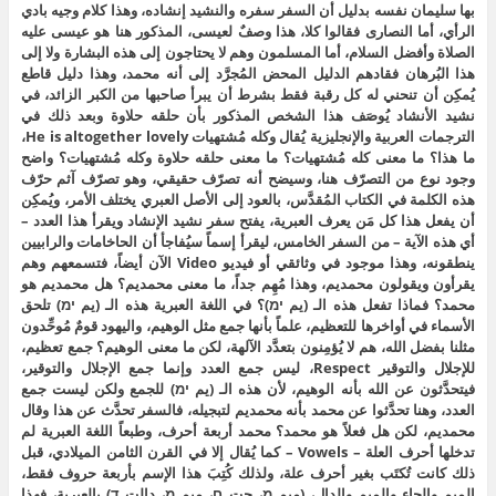
بها سليمان نفسه بدليل أن السفر سفره والنشيد إنشاده، وهذا كلام وجيه بادي
الرأي، أما النصارى فقالوا كلا، هذا وصفٌ لعيسى، المذكور هنا هو عيسى عليه
الصلاة وأفضل السلام، أما المسلمون وهم لا يحتاجون إلى هذه البشارة ولا إلى
هذا البُرهان فقادهم الدليل المحض المُجرَّد إلى أنه محمد، وهذا دليل قاطع
يُمكِن أن تنحني له كل رقبة فقط بشرط أن يبرأ صاحبها من الكبر الزائد، في
نشيد الأنشاد يُوصَف هذا الشخص المذكور بأن حلقه حلاوة وبعد ذلك في
الترجمات العربية والإنجليزية يُقال وكله مُشتهيات He is altogether lovely،
ما هذا؟ ما معنى كله مُشتهيات؟ ما معنى حلقه حلاوة وكله مُشتهيات؟ واضح
وجود نوع من التصرّف هنا، وسيضح أنه تصرّف حقيقي، وهو تصرّف آثم حرّف
هذه الكلمة في الكتاب المُقدَّس، بالعود إلى الأصل العبري يختلف الأمر، ويُمكِن
أن يفعل هذا كل مَن يعرف العبرية، يفتح سفر نشيد الإنشاد ويقرأ هذا العدد –
أي هذه الآية – من السفر الخامس، ليقرأ إسماً سيُفاجأ أن الحاخامات والرابيين
ينطقونه، وهذا موجود في وثائقي أو فيديو Video الآن أيضاً، فتسمعهم وهم
يقرأون ويقولون محمديم، وهذا مُهِم جداً، ما معنى محمديم؟ هل محمديم هو
محمد؟ فماذا تفعل هذه الـ (يم ימ)؟ في اللغة العبرية هذه الـ (يم ימ) تلحق
الأسماء في أواخرها للتعظيم، علماً بأنها جمع مثل الوهيم، واليهود قومٌ مُوحِّدون
مثلنا بفضل الله، هم لا يُؤمِنون بتعدَّد الآلهة، لكن ما معنى الوهيم؟ جمع تعظيم،
للإجلال والتوقير Respect، ليس جمع العدد وإنما جمع الإجلال والتوقير،
فيتحدَّثون عن الله بأنه الوهيم، لأن هذه الـ (يم ימ) للجمع ولكن ليست جمع
العدد، وهنا تحدَّثوا عن محمد بأنه محمديم لتبجيله، فالسفر تحدَّث عن هذا وقال
محمديم، لكن هل فعلاً هو محمد؟ محمد أربعة أحرف، وطبعاً اللغة العبرية لم
تدخلها أحرف العلة – Vowels – كما يُقال إلا في القرن الثامن الميلادي، قبل
ذلك كانت تُكتَب بغير أحرف علة، ولذلك كُتِبَ هذا الإسم بأربعة حروف فقط،
الميم والحاء والميم والدال، (ميم מ، حت ח، ميم מ، دالت ד) بالعبرية، فهذا