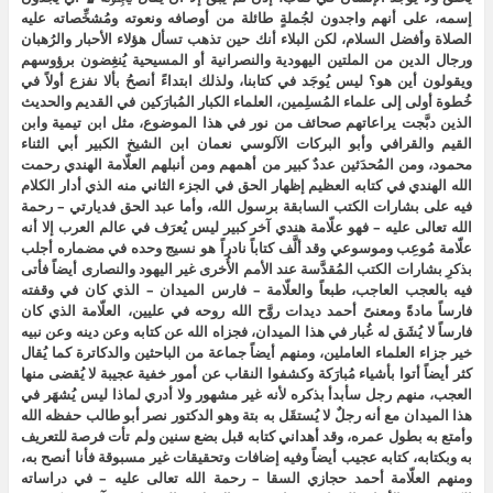
إسمه، على أنهم واجدون لجُملةٍ طائلة من أوصافه ونعوته ومُشخِّصاته عليه
الصلاة وأفضل السلام، لكن البلاء أنك حين تذهب تسأل هؤلاء الأحبار والرُهبان
ورجال الدين من الملتين اليهودية والنصرانية أو المسيحية يُنغِضون برؤوسهم
ويقولون أين هو؟ ليس يُوجَد في كتابنا، ولذلك ابتداءً أنصحُ بألا نفزع أولاً في
خُطوة أولى إلى علماء المُسلِمين، العلماء الكبار المُبارَكين في القديم والحديث
الذين دبَّجت يراعاتهم صحائف من نور في هذا الموضوع، مثل ابن تيمية وابن
القيم والقرافي وأبو البركات الآلوسي نعمان ابن الشيخ الكبير أبي الثناء
محمود، ومن المُحدَثين عددٌ كبير من أهمهم ومن أنبلهم العلّامة الهندي رحمت
الله الهندي في كتابه العظيم إظهار الحق في الجزء الثاني منه الذي أدار الكلام
فيه على بشارات الكتب السابقة برسول الله، وأما عبد الحق فديارتي – رحمة
الله تعالى عليه – فهو علّامة هندي آخر كبير ليس يُعرَف في عالم العرب إلا أنه
علّامة مُوعِب وموسوعي وقد ألَّف كتاباً نادراً هو نسيج وحده في مضماره أجلب
بذكرِ بشارات الكتب المُقدَّسة عند الأمم الأُخرى غير اليهود والنصارى أيضاً فأتى
فيه بالعجب العاجب، طبعاً والعلّامة – فارس الميدان – الذي كان في وقفته
فارساً مادةً ومعنىً أحمد ديدات روَّح الله روحه في عليين، العلّامة الذي كان
فارساً لا يُشَق له غُبار في هذا الميدان، فجزاه الله عن كتابه وعن دينه وعن نبيه
خير جزاء العلماء العاملين، ومنهم أيضاً جماعة من الباحثين والدكاترة كما يُقال
كثر أيضاً أتوا بأشياء مُبارَكة وكشفوا النقاب عن أمور خفية عجيبة لا يُقضى منها
العجب، منهم رجل سأبدأ بذكره لأنه غير مشهور ولا أدري لماذا ليس يُشهَر في
هذا الميدان مع أنه رجلٌ لا يُستقَل به بتة وهو الدكتور نصر أبو طالب حفظه الله
وأمتع به بطول عمره، وقد أهداني كتابه قبل بضع سنين ولم تأت فرصة للتعريف
به وبكتابه، كتابه عجيب أيضاً وفيه إضافات وتحقيقات غير مسبوقة فأنا أنصح به،
ومنهم العلّامة أحمد حجازي السقا – رحمة الله تعالى عليه – في دراساته