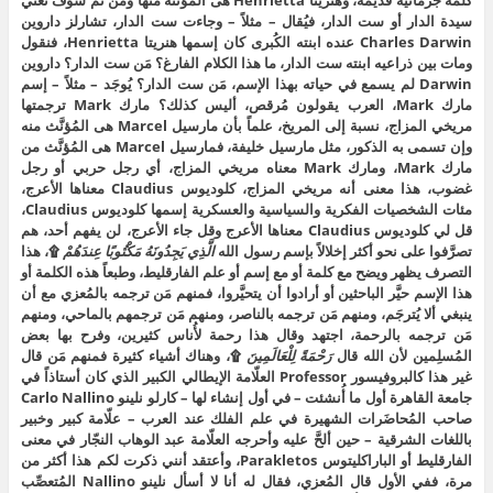
كلمة جرمانية قديمة، وهنريتا Henrietta هى المُؤنَّثة منها ومن ثم سوف تعني
سيدة الدار أو ست الدار، فيُقال – مثلاً – وجاءت ست الدار، تشارلز داروين
Charles Darwin عنده ابنته الكُبرى كان إسمها هنريتا Henrietta، فنقول
ومات بين ذراعيه ابنته ست الدار، ما هذا الكلام الفارغ؟ مَن ست الدار؟ داروين
Darwin لم يسمع في حياته بهذا الإسم، مَن ست الدار؟ يُوجَد – مثلاً – إسم
مارك Mark، العرب يقولون مُرقص، أليس كذلك؟ مارك Mark ترجمتها
مريخي المزاج، نسبة إلى المريخ، علماً بأن مارسيل Marcel هى المُؤنَّث منه
وإن تسمى به الذكور، مثل مارسيل خليفة، فمارسيل Marcel هى المُؤنَّث من
مارك Mark، ومارك Mark معناه مريخي المزاج، أي رجل حربي أو رجل
غضوب، هذا معنى أنه مريخي المزاج، كلوديوس Claudius معناها الأعرج،
مئات الشخصيات الفكرية والسياسية والعسكرية إسمها كلوديوس Claudius،
قل لي كلوديوس Claudius معناها الأعرج وقل جاء الأعرج، لن يفهم أحد، هم
تصرَّفوا على نحو أكثر إخلالاً بإسم رسول الله
الَّذِي يَجِدُونَهُ مَكْتُوبًا عِندَهُمْ
۩، هذا
التصرف يظهر ويضح مع كلمة أو مع إسم أو علم الفارقليط، وطبعاً هذه الكلمة أو
هذا الإسم حيَّر الباحثين أو أرادوا أن يتحيَّروا، فمنهم مَن ترجمه بالمُعزي مع أن
ينبغي ألا يُترجَم، ومنهم مَن ترجمه بالناصر، ومنهم مَن ترجمهم بالماحي، ومنهم
مَن ترجمه بالرحمة، اجتهد وقال هذا رحمة لأُناس كثيرين، وفرح بها بعض
المُسلِمين لأن الله قال
رَحْمَةً لِلْعَالَمِينَ
۩، وهناك أشياء كثيرة فمنهم مَن قال
غير هذا كالبروفيسور Professor العلّامة الإيطالي الكبير الذي كان أستاذاً في
جامعة القاهرة أول ما أُنشئت – في أول إنشاء لها – كارلو نلينو Carlo Nallino
صاحب المُحاضَرات الشهيرة في علم الفلك عند العرب – علّامة كبير وخبير
باللغات الشرقية – حين ألحَّ عليه وأحرجه العلّامة عبد الوهاب النجّار في معنى
الفارقليط أو الباراكليتوس Parakletos، وأعتقد أنني ذكرت لكم هذا أكثر من
مرة، ففي الأول قال المُعزي، فقال له أنا لا أسأل نلينو Nallino المُتعصِّب