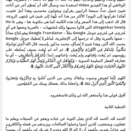
الوثائقي أو هذا الفيديو Video استفدنا منه ونسأل الله أن يُعظِم أجر مَن أتاحه
شيئ جميل جداً، سمعنا الرابيين يقرأون ويقولون محمديم، وهذا أمرٌ عجيب،
أهكذا تقرأونها إلى اليوم؟ الأكثر من هذا أنه نبَّهنا إلى شيئ في مُنتهى الروعة،
قال لك اذهب إلى هذا السفر وخُذ هذه الكلمة كما هى مكتوبة هنا – وهى He is
altogether lovely التي قالوا بسببها وكله مُشتهيات – بالعبرية وضعها في أي
مُترجِم، في مُترجِم جوجل Google مثلاً – Google Translator وهو مُتاح مجاناً
– ضعها بالعبرية وقل له ترجمها إلى الإنجليزية، مُباشَرةً يُعطيك جوجل Google
محمد، الله أكبر، وهذا شيئ لا يُصدَّق، محمد مذكور بإسمه، قال الله
الَّذِي يَجِدُونَهُ
مَكْتُوباً عِنْدَهُمْ فِي التَّوْرَاةِ وَالْإِنْجِيلِ
۩، ثم أنه لم يُبعَث بسيف يُسلطه على
رؤوسهم، لم يُبعَث بإفنائهم ولم يُبعَث بإعناتهم، إنما:
يَأْمُرُهُمْ بِالْمَعْرُوفِ
– أي ما
تتعارفه الفطر السليمة السوية –
وَيَنْهَاهُمْ عَنِ الْمُنْكَرِ وَيُحِلُّ لَهُمُ الطَّيِّبَاتِ وَيُحَرِّمُ
عَلَيْهِمُ الْخَبَائِثَ وَيَضَعُ عَنْهُمْ إِصْرَهُمْ وَالْأَغْلَالَ الَّتِي كَانَتْ عَلَيْهِمْ
۩.
اللهم ثبِّتنا لنعيش ونموت ونلقاك ونحن من الذين
آمَنُوا بِهِ وَعَزَّرُوهُ وَنَصَرُوهُ
وَاتَّبَعُوا النُّورَ الَّذِي أُنْزِلَ مَعَهُ
۩، واجعلنا بذلك بفضلك ومنك من المُفلِحين.
أقول قولي هذا وأستغفر الله لي ولكم فاستغفروه.
الخطبة الثانية
الحمد لله، الحمد لله الذي يقبل التوبة عن عباده ويعفو عن السيئات ويعلم ما
تفعلون، ويستجيب للذين آمنوا وعملوا الصالحات ويزيدهم من فضله والكافرون
لهم عذابٌ شديد، وأشهد أن لا إله إلا الله وحده لا شريك له، وأشهد أن محمداً