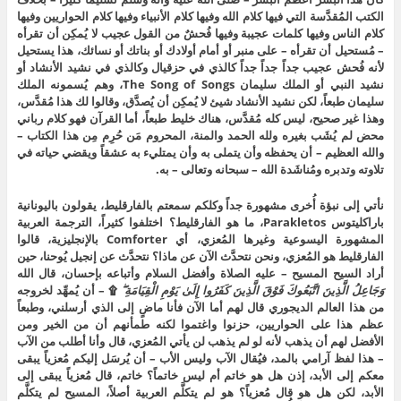
الكتب المُقدَّسة التي فيها كلام الله وفيها كلام الأنبياء وفيها كلام الحواريين وفيها
كلام الناس وفيها كلمات عجيبة وفيها فُحشٌ من القول عجيب لا يُمكِن أن تقرأه
– مُستحيل أن تقرأه – على منبر أو أمام أولادك أو بناتك أو نسائك، هذا يستحيل
لأنه فُحش عجيب جداً جداً جداً كالذي في حزقيال وكالذي في نشيد الأنشاد أو
نشيد النبي أو الملك سليمان The Song of Songs، وهم يُسمونه الملك
سليمان طبعاً، لكن نشيد الأنشاد شيئ لا يُمكِن أن يُصدَّق، وقالوا لك هذا مُقدَّس،
وهذا غير صحيح، ليس كله مُقدَّس، هناك خليط طبعاً، أما القرآن فهو كلام رباني
محض لم يُشَب بغيره ولله الحمد والمنة، المحروم مَن حُرِم مِن هذا الكتاب –
والله العظيم – أن يحفظه وأن يتملى به وأن يمتليء به عشقاً ويقضي حياته في
تلاوته وتدبره ومُناشَدة الله – سبحانه وتعالى – به.
نأتي إلى نبؤة أُخرى مشهورة جداً وكلكم سمعتم بالفارقليط، يقولون باليونانية
باراكليتوس Parakletos، ما هو الفارقليط؟ اختلفوا كثيراً، الترجمة العربية
المشهورة اليسوعية وغيرها المُعزي، أي Comforter بالإنجليزية، قالوا
الفارقليط هو المُعزي، ونحن نتحدَّث الآن عن ماذا؟ نتحدَّث عن إنجيل يُوحنا، حين
أراد السيح المسيح – عليه الصلاة وأفضل السلام وأتباعه بإحسان، قال الله
وَجَاعِلُ الَّذِينَ اتَّبَعُوكَ فَوْقَ الَّذِينَ كَفَرُوا إِلَىٰ يَوْمِ الْقِيَامَةِ ۖ
۩ – أن يُمهِّد لخروجه
من هذا العالم الديجوري قال لهم أما الآن فأنا ماضٍ إلى الذي أرسلني، وطبعاً
عظم هذا على الحواريين، حزنوا واغتموا لكنه طمأنهم أن من الخير ومن
الأفضل لهم أن يذهب لأنه لو لم يذهب لن يأتي المُعزي، قال وأنا أطلب من الآب
– هذا لفظ آرامي بالمد، فيُقال الآب وليس الأب – أن يُرسَل إليكم مُعزياً يبقى
معكم إلى الأبد، إذن هل هو خاتم أم ليس خاتماً؟ خاتم، قال مُعزياً يبقى إلى
الأبد، لكن هل هو قال مُعزياً؟ هو لم يتكلَّم العربية أصلاً، المسيح لم يتكلَّم