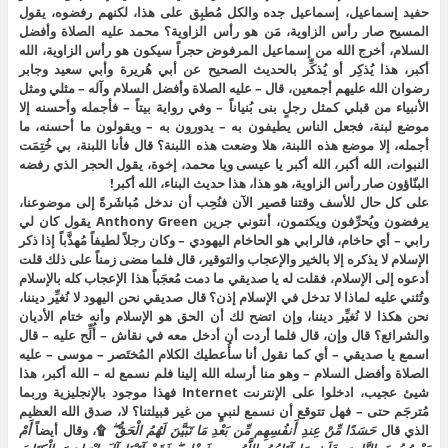
حفيد إسماعيل، إسماعيل جده والكل مُطبِق على هذا، لكنهم رفضوه، يقول
المسيح صار رأس الزاوية، مَن هو رأس الزاوية؟ محمد عليه الصلاة وأفضل
السلام، أخرج الله من إسماعيل المرفوض حجراً سيكون هو رأس الزاوية، الله
أكبر، هذا يُذكِر أو يُذكِّر بالحديث الصحيح عن أبي هُريرة وأبي سعيد وجابر
رضوان الله عليهم أجمعين، قال – عليه الصلاة وأفضل السلام وآله – مثلي ومثل
الأنبياء من قبلي كمثل رجلٍ بنى بُنياناً – وفي رواية بيتاً – فأجمله وأحسنه إلا
موضع لبنة، فجعل الناس يطيفون به – يدورون به – ويقولون ما أحسنه، ما
أجمله، إلا موضع هذه اللبنة، هلا وضعت هذه اللبنة؟ قال فأنا اللبنة، بي خُتِمَت
النبوات، الله أكبر، الله أكبر يا عيسى ويا محمد، إخوة، يقول الحجر الذي رفضه
البنّاؤون صار رأس الزاوية، هو هذا، هذا حديث البناء، الله أكبر!
على كل حال للأسف وقتنا قصير الآن فنُحِب أن ندخل مُباشَرةً إلى موضوعنا،
يرفضون ويُحرِّفون ويكتمون، أنتوني جرين Anthony Green يقول كان لي
رابي – أي حاخام، فالرابي هو الحاخام اليهودي – وكان رجلاً لطيفاً مُهذَّباً إذا ذكر
الإسلام لا يذكره إلا بالخير والإعجاب والتوقير، قال فلما مضى زمناً على ذلك قلت
أدعوه إلى الإسلام، فقلت له يا صديقي ما دمت مُعجَباً هذا الإعجاب كله بالإسلام
وتُثني عليه لماذا لا تدخل في الإسلام إذن؟ قال صديقي نحن اليهود لا نُغيِّر ديننا،
نحن هكذا لا نُغيِّر ديننا، وإن اتضح لك أن الحق هو الإسلام وأنه ختام الأديان
والشرائع؟ قال وإن، قال فلما أردت أن أدخل معه في نقاش – أُلِّح عليه – قال
اسمع يا صديقي – أي كما نقول أنا سأُعطيك الكلام المُختَصر – موسى – عليه
الصلاة وأفضل السلام – وهو منا أرسله الله إلينا فلم نسمع له – الله أكبر، هذا
شيئ عجيب، ادخلوا على الإنترنت Internet فهذا موجود بالإنجليزية وربما
مُترجَم حتى – فهل تتوقع أن نسمع لنبيٍ من غير قبيلتنا؟ لا، صدق الله العظيم
الذي قال
حَسَدًا مِّنْ عِندِ أَنفُسِهِم مِّن بَعْدِ مَا تَبَيَّنَ لَهُمُ الْحَقُّ ۖ
۩، وقال أيضاً
أَمْ