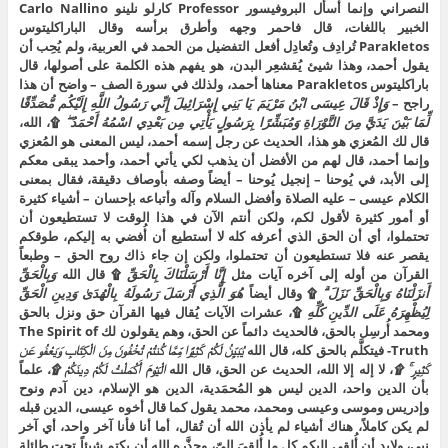
النصراني وإنما أسأل البروفيسور Professor كارلو نلينو Carlo Nallino
الخبير باللغات، قال فاحمر وجهه وأطرق برأسه وقال الباراكليتوس
Parakletos تُرادِف وتُعادِل أفعل التفضيل من الحمد في العربية، ولم يُحِب أن
يقول أحمد، وهذا شيئ يُقشعِر البدن، هو يفهم هذه الكلمة على أصولها، قال
باراكليتوس Parakletos معناها أحمد، ولذلك في سورة الصف – واضح أن هذا
راجح –
وَإِذْ قَالَ عِيسَى ابْنُ مَرْيَمَ يَا بَنِي إِسْرَائِيلَ إِنِّي رَسُولُ اللَّهِ إِلَيْكُم مُّصَدِّقًا
لِّمَا بَيْنَ يَدَيَّ مِنَ التَّوْرَاةِ وَمُبَشِّرًا بِرَسُولٍ يَأْتِي مِن بَعْدِي اسْمُهُ أَحْمَدُ ۖ
۩، الله،
قال لك المُعزي هو هذا، الحديث عن رجل إسمه أحمد، ليس المعنى هو المُعزي
وإنما أحمد، قال لهم من الأفضل أن يذهب لكي يأتي أحمد، وأحمد يبقى معكم
إلى الأبد، في يُوحنا – إنجيل يُوحنا – أيضاً وصفه بأوصاف دقيقة، فقال بمعنى
الكلام عيسى – عليه الصلاة وأفضل السلام وآله وأتباعه بإحسان – أشياء كثيرة
أو أمور كثيرة لأقول لكم، ولكن أنتم الآن في هذا الوقت لا تستطيعون أن
تحتملوا، أي أن الحق الذي أعرفه كله لا أستطيع أن أُفضي به إليكم، طوقكم
يقصر عنه فلا تستطيعون أن تحتملوا، ولكن إن جاء ذاك روح الحق – وطبعاً
القرآن من أوله إلى آخره آيات مثل
إِنَّا أَرْسَلْنَاكَ بِالْحَقِّ
۩ قال الله
وَبِالْحَقِّ
أَنزَلْنَاهُ وَبِالْحَقِّ نَزَلَ ۗ
۩ وقال أيضاً
هُوَ الَّذِي أَرْسَلَ رَسُولَهُ بِالْهُدَىٰ وَدِينِ الْحَقِّ
لِيُظْهِرَهُ عَلَى الدِّينِ كُلِّهِ
۩، عشرات الآيات يُقال فيها القرآن حق ونزل بالحق
ومحمد أُرسِل بالحق، فالحديث دائماً عن الحق، وهم يقولون لك The Spirit of
Truth- فيتكلَّم بالحق كله، قال الله
يُبَيِّنُ لَكُمْ كَثِيرًا مِّمَّا كُنتُمْ تُخْفُونَ مِنَ الْكِتَابِ وَيَعْفُو عَن
كَثِيرٍ ۚ ۩
، لا إله إلا الله، الحديث عن الحق، قال الله
الْيَوْمَ أَكْمَلْتُ لَكُمْ دِينَكُمْ ۩،
علماً
بأن الدين واحد، الدين ليس هو المُحمَدية، الدين هو الإسلام، دين آدم ونوح
وإدريس وموسى وعيسى ومحمد، محمد يقول كما قال أخوه عيسى، الدين قبله
لم يكن كاملاً، هناك أشياء لم يأذن الله أن تُقال، أما أنا فأنا آخر واحد، أي آخر
نبي، ولابد أن أُلقي إليكم كل ما أُلقيَ إلىّ، وحذَّره الله أن يكتم شيئاً تحت طائلة