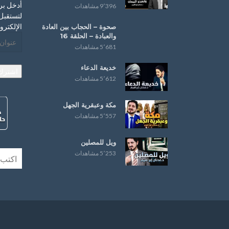
أدخل بر
9٬396 مشاهدات
لتستقبل 
الإلكترو
صحوة – ‏الحجاب‬ بين العادة
و‫‏العبادة‬ – الحلقة 16
عنوان
5٬681 مشاهدات
البريد
الإلكترو
خديعة الدعاء
اشترك
5٬612 مشاهدات
مكة وعبقرية الجهل
5٬557 مشاهدات
ويل للمصلين
5٬253 مشاهدات