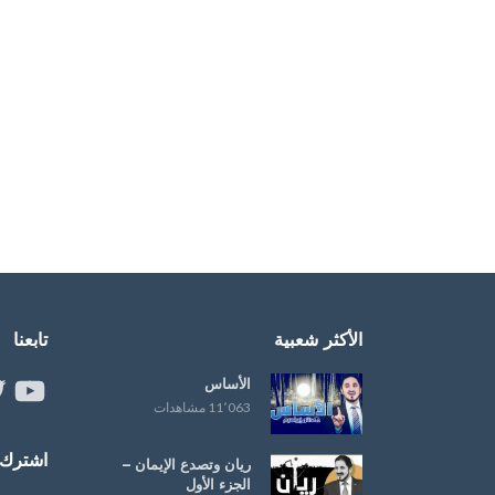
الأكثر شعبية
تابعنا
الأساس
ouTube
er
11٬063 مشاهدات
اشترك ب
ريان وتصدع الإيمان –
الجزء الأول