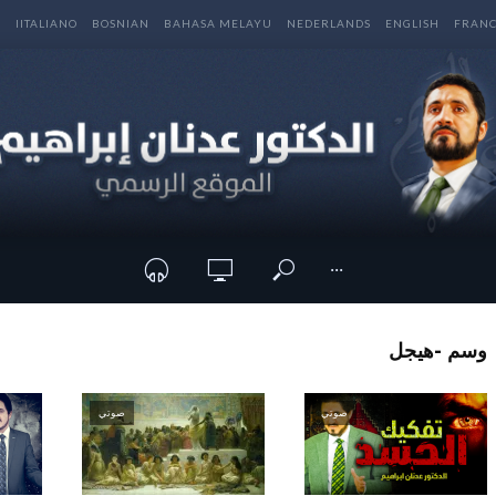
E
IITALIANO
BOSNIAN
BAHASA MELAYU
NEDERLANDS
ENGLISH
FRANC
···
وسم -هيجل
صوتي
صوتي