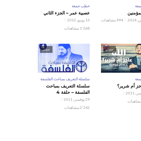
عة
خطب جمعة
لمؤمنين
عصبية عمر – الجزء الثاني
994 مشاهدات
13 يونيو، 2013
1٬268 مشاهدات
صوتي
صوتي
عة
سلسلة التعريف بمباحث الفلسفة
اجز أم شرير؟
سلسلة التعريف بمباحث
الفلسفة – حلقة 4
29 نوفمبر، 2011
2٬242 مشاهدات