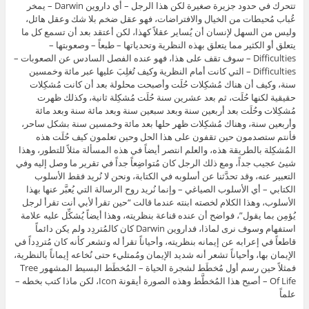
تتحرك في حدود جزيرة صغيرة لكن هذا الرجل – أي داروين Darwin – يمخر
عُباب مُحيطات من الخيال والافتراضات، فهو عقل ضخم بلا شك وعقل هائل،
وليس من السهل لإنسان أن يُساير عقلاً كهذا، لكن أعتقد بعد أن تسمع كل ما
يتعلق أو الكثير مما يتعلق بهذه النظرية وتحدياتها – طبعاً – وصعوبتها –
Difficulties – سوف تقف على هذا، فهو عنده الفصل السادس عن الصعوبات –
Difficulties – التي كانت أمام النظرية وكيف تُغلِبَ عليها عبر مائة وخمسين
سنة، وكيف أن هناك مُشكِلات حُلَت وأصبحت محلولة بعد أن كانت مُشكِلات
حقيقية لكنها حُلَت، ثم بعد عشرين سنة حُلَت مُشكِلة ثانية، وكذلك ظهرت
مُشكِلات وحُلَت بعد أربعين سنة وبعد سبعين سنة وبعد مائة سنة وبعد مائة
وأربعين سنة، وهناك مُشكِلات ظهر حلها بعد مائة وخمسين سنة بشكل ساحر،
فأنتم ستصدمون حين تقفون على هذا الحل وحين تعلمون كيف حُلَت هذه
المُشكِلة بالطريقة هذه، والعلم انتصر أيضاً في هذه المسألة مثلاً للتطور، وهذا
شيئ عجيب جداً، ومع ذلك الرجل كان مُتواضِعاً جداً في تقرير ما وصل إليه وفي
التعبير عنه، وقد تحدَّثنا عن أسلوبه في الكتابة، ونحن لا نُريد فقط الأسلوب
الكتابي – أي الأسلوب الصياغي – وإنما نُريد روح الرسالة التي يُعبَّر عنها بهذا
الأسلوب، وهذا الكلام لخصته ابنته عندما قالت “حين تقرأ لأبي أنت تقرأ لرجل
يُؤمِن بما يقول”، فواضح أن عنده قناعة بنظريته، وهذا أيضاً يُشكِّل عليه علامة
استفهام وسوف نرى لماذا، فداروين Darwin كان كالمُتردِد ولم يكن دائماً
قاطعاً في إعرابه عن إيمانه بنظريته، وأحياناً تقرأ له وتشعر كأنه كان مُتردِداً في
الإيمان بها، وأحياناً تشعر أنه شديد الإيمان ومُمتليء حتى نُخاعه إيماناً بالنظرية،
فمثلاً حين رسم أول مُخطَط لشجرة الحياة – المُخطَط البسيط المشهور Tree
Of Life – أصبح هذا المُخطَّط وهذه الصورة أيقونة Icon، لكن ماذا كتب بخطه –
علماً