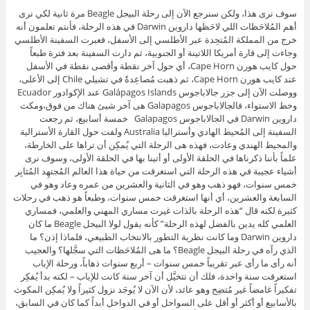
سوف نرى هذا، ولكن سنرجع الآن إلى رحلة البيجل Beagle مرة ثانية لكي نرى
أهم المُلاحَظات اللي لاحَظها داروين Darwin في هذه الرحلة، فأنتم تعلمون أنه
خرج من المملكة المُتحِدة عبر الأطلسي إلى الأسفل، فعبرت السفينة الأطلسي
وجاءت إلى قارة أمريكا اللاتينة أو الجنوبية، ثم دارت السفينة بعد فترة طبعاً
حول كايب هورن Cape Horn، أي حول آخر نقطة وأقصى نقطة في الأسفل
عند كايب هورن Cape Horn، ثم ذهبت مُصاعِدةً في تشيلي Chile إلى الأعلى،
ووصلت الآن إلى جزر جالاباجوس Galápagos Islands عند الإكوادور Ecuador
وخط الاستواء، فالجالاباجوس Galapagos هى آخر شيئ هناك من فوق،ومكث
داروين Darwin في الجالاباجوس Galapagos خمسة أسابيع، ثم رجعت
السفينة إلى المُحيط الهادي وأستراليا Australia ولفت حول القارة الأسترالية
والمحيط الهندي وعادت، فهذه هى الرحلة التي يُمكِن أن تراها على الخارطة،
علماً بأننا ذكرناها في الحلقة الأولى أو أتينا بها في الحلقة الأولى، وسوف نرى
أشياء عجيبة في هذه الرحلة التي استغرقت من حياة هذا العالم المُجتهِد المُثابِر
خمس سنوات، فهو ذهب وهو في الثانية والعشرين من عمره وعاد وهو في
السابعة والعشرين، أي أنها استغرقت خمس سنوات، وطبعاً هو ذهب في رحلات
كثيرة لكنه قال “هذه الرحلة بالذات غيرت مساري المهني والعلمي، فمساري
العلمي كله يدين بالفضل لهذه الرحلة” كأنه يقول لولا البيجل Beagle ما كان
داروين Darwin وما كانت نظرية التطور بالانتخاب الطبيعي، فلماذا إذن؟ ما
الذي رآه في رحلة البيجل Beagle؟ ما هى المُلاحَظات التي سجَّلها؟ والعجيب
أنه رأى ما رأى عبر تقريباً خمس سنوات – أربع سنوات ذهاباً، ورحلة الإياب
استغرقت سنة واحدة، فلك أن تتخيَّل أن آخر سنة كانت للإياب – لكنه بدأ يُفكِر
تفكيراً غامضاً غير مُتضِح وهو عائد، لأن الآن لا يُوجَد نزول كثيراً ولا يُمكِن المكوث
بالأسابيع أو أكثر أو أقل على السواحل أو في الدواخل أبداً كما كان في السابق،