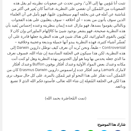
تثبت أنا مُؤمِن بها إلى الآن”، وحين تحدث عن صعوبات نظريته لم يقل هذه
الصعوبات من المُمكِن أن تقضي على النظرية، فدائماً كان يُعبِر في أكثر من
مُناسَبة عن أمله في مَن يخلفه أنهم سيتغلبون عليها، فهو يأمل في أن العلماء
الذين سوف يأتون من بعده – أي أخلافه – سوف يتغلبون على هذه الفجوات
وبالتالي يقوموا بسدها، فهو مازال عنده إيمان بنظريته وعنده إحساس يُفيد بأن
هذه النظرية صحيحة، فهو يشعر بوجود شيئ ما كالإلهام الماورائي وإن كان لا
يُؤمِن بالقوى الماورائية، لكن هناك شيئ في هذه النظرية جعلها قادرة على أن
تُفسِّر أشياء كثيرة، فهذه النظرية يبدو أنها جميلة وبديعة وعجيبة وخلافية –
Controversial – طبعاً، ونحن نُريد أن نعرف كيف توصَّل داروين Darwin إلى
هذه النظرية، لكن هذا سيكون في الحلقة السادسة إن شاء الله، فسوف نعرف
ما الذي جعله يحدس بها وما هو أول الحدوس بهذه النظرية وهل لو كنت أنت
مكانه وعندك بعض المواد الأولية وعندك أفكار بوفون Buffon وعندك أفكار
لامارك Lamark وعند أفكار جده إراسموس داروين Erasmus Darwin كان من
المُمكِن أنت تفكر على هذا النحو أو غير مُمكِن بالمرة، على كل حال سوف نرى
هذا لكن في الحلقة المُقبِلة إن شاء الله تعالى، فأستودعكم الله الذي لا تضيع
ودائعه.
(تمت المُحاضَرة بحمد الله)
شارك هذا الموضوع: