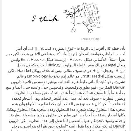
Tree Of Life
بأن خطه كان أقرب إلى الرداءة – فوق الصورة؟ كتب I Think…، أي أنني
أحسب أو أظن، فواضح أنه كان مُتردِداً وأنه كتب هذا في الأعلى بتردد، لكن حين
تقرأ – مثلاً – للألماني هيكل Haeckel – إرنست هيكل Ernst Haeckel وليس
هيجل Hegel، فهناك بعض علماء البيولوجيا Biology العرب يكتبون هيجل
Hegel، وهيجل Hegel هو فيلسوف مثالي ليس له علاقة بهيكل Haeckel ، لكن
إرنست هيكل Ernst Haeckel هو عالم إمبريولوجيا Embryology وعالم
تشريح، وهو مُلحِد ألماني طبعاً عارم النشاط، ويعتبر نفسه من تلاميذ داروين
Darwin الفكريين، فهو تطوري ومُتعصِب ومُتحمِس جداً، وعنده خيال أيضاً واسع
جداً، علماً بأننا سوف نتحدَّث عنه أيضاً عندما نتحدَّث عن مصاعب النظرية
وتطور النظرية – سوف تجد أنه عمل عدة أشجار للحياة، وهى أشجاؤ مُعقَدة
مُفصَلة جداً لكن كان عنده نوع من القطع بأن هكذا تطورت الأنواع وأن هذه
شجرة هذا المخلوق وهذه شجرة هذا المخلوق وهذه شجرة هذا المخلوق وهكذا،
وكلها أشجار دقيقة جداً جداً جداً عن تطور كل مخلوق، وكلها مشمولة بنظرية
واحدة، وسوف نُحدِثكم عنها بالتفصيل لما نصل إلى هذه النظرية، لكن داروين
Darwin لم يكن هكذا، ولذا تقول ابنته “أسلوبه حين تقرأ له هو أسلوب رجل