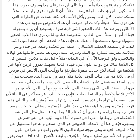
ثلاثة كيلو متر فتهرب دائماً منه، وبالتالي لن يقدرعلى هذا وسوف يموت هذا
المسكين بالجوع، خاصة لو افترضنا – مثلاً – أن الطريدة فوق وليست – مثلاً –
سمكة تحت – لأن الدب يحفر ويأكل الأسماك، لكننا نتحدث عن الطرائد التي
هى فوق مثلاً – طبعاً، وكذلك لو افترضنا أن هناك مُفترِس موجود في هذه
الأماكن ويترصد هذا الدُب الصغير البُني فإنه سوف يستيطع أن يراه بسهولة،
فهناك أنواع – مثلاً – من الذئاب المُفترِسة هنا، وبالتالي ترى هذا الدُب الصغير
بسهولة وسوف تستطيع أن تفتك به، فإذن هذه الصفة – أي صفة اللون البُني
للدب في منطقة القطب الشمالي – صفة غير مُحبَّذة وصفة غير جيدة وغير
مُتلائمة بطريقة مُمتازة مع البيئة وشرط البيئة، ومن هنا مصير حامليها هو الهلاك
والتلاشي، ولو افترضنا الآن أن في البداية- مثلاً – قبل مئات ملايين السنين كان
كل الدُببة هناك من ذوات اللون بُني، فهذه الدُببة ستهلك بمرور الزمن لأنها غير
مُتكيفة مع البيئة، لكن حدثت طفرة بطريقةٍ ما وولَّدت اللون الأبيض في فردين
أو في ثلاثة من بين مئات ألوف الدُببة مثلاً، وبمرور الزمن الذي سيحدث هو أن
هذه الصفة سيشتغل عليها الانتخاب الطبيعي الآن، وهذا ما يجب أن ننتبه إليه،
فهو لديه صفة اللون البُني وصفة اللون الأبيض، ووضح أن اللون الأبيض هو
الأكثر تلائماً وتكيفاً مع البيئة القطبية، فإذن صاحبه لديه فرصة أكبر في البقاء لأن
من الصعب أن تراه طرائده ومن الصعب أن تراه أيضاً مُفترِساته، وبالتالي هذه
فرصة مُمتازة، ومن هنا هو يشتغل جيداً على المُستويين وعلى الجناحين، وبعد
فترة زمنية طويلة سوف نرى أن مُعظم الدُببة البيضاء – مثل مثال الفراشة
المُنقَطة في بريطانيا – هى التي تسود، أما الدببة البُنية هى التي تنقرض
وتنتهي، فيُقال هنا أن الانتخاب الطبيعي هو الذي اشتغل وأنه هو المسؤول عن
هذه النتيجة الجيدة، وهى نتيجة سيادة اللون الأبيض وانتهاء وانقراض اللون
البُني وذلك لأنه غير مُتكيف، وهذا ما يُعرَف بالبقاء للأصلح – Fittest – حيث يفوز