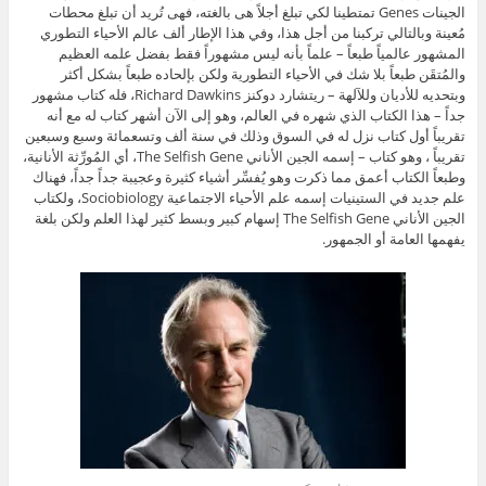
الجينات Genes تمتطينا لكي تبلغ أجلاً هى بالغته، فهى تُريد أن تبلغ محطات
مُعينة وبالتالي تركبنا من أجل هذا، وفي هذا الإطار ألف عالم الأحياء التطوري
المشهور عالمياً طبعاً – علماً بأنه ليس مشهوراً فقط بفضل علمه العظيم
والمُتقَن طبعاً بلا شك في الأحياء التطورية ولكن بإلحاده طبعاً بشكل أكثر
وبتحديه للأديان وللآلهة – ريتشارد دوكنز Richard Dawkins، فله كتاب مشهور
جداً – هذا الكتاب الذي شهره في العالم، وهو إلى الآن أشهر كتاب له مع أنه
تقريباً أول كتاب نزل له في السوق وذلك في سنة ألف وتسعمائة وسبع وسبعين
تقريباً ، وهو كتاب – إسمه الجين الأناني The Selfish Gene، أي المُورِّثة الأنانية،
وطبعاً الكتاب أعمق مما ذكرت وهو يُفسِّر أشياء كثيرة وعجيبة جداً جداً، فهناك
علم جديد في الستينيات إسمه علم الأحياء الاجتماعية Sociobiology، ولكتاب
الجين الأناني The Selfish Gene إسهام كبير وبسط كثير لهذا العلم ولكن بلغة
يفهمها العامة أو الجمهور.