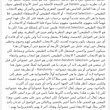
قرأت نظرية داروين Darwin في النُسخة الأصلية من أصل الأنواع للتطور سوف
تجد أن هذا العامل الخامس هو العمود الفقري والمحور والمركز، وهو الانتخاب
الطبيعي – Natural Selection – أو الانتقاء الطبيعي أو الاصطفاء الطبيعي، فلا
يعنينا ما هى الترجمة تحديداً لوجود ترجمات غير دقيقة على كل حال، فهذا ليس
مُهِماً لكنه مفهوم، فالمقصود مفهوم تماماً سواء قلنا الاصطفاء أو الانتخاب أو
الانتقاء الطبيعي Natural Selection، فليس عندنا أي مُشكِلة في هذا، لكن ما
هو الانتخاب الطبيعي؟ هو جوهر النظرية وأهم شيئ في النظرية، وهو أهم
عامل في العوامل الخمسة، وطعباً لا يشتغل وحده أبداً ولن يكون له أي فائدة أو
أي دور، وسوف يكون وجوده كعدمه، لكن الانتخاب الطبيعي مُهِم وحيوي وخطير
وشغال حين يُوجَد عامل من العوامل الأربعة أو تجتمع حتى أربعتها لأن هذا
سيكون أحسن وأحسن، فيشتغل الآن الانتخاب الطبيعي بحماس وبنشاط، لكن
ما هو الانتخاب الطبيعي؟ الانتخاب الطبيعي باختصار هو انتخاب وتخير وانتقاء
غير عشوائي Non-Random Selection، فإذن هو اختيار غير عشوائي لكن قبل
أن نمضي في التعريف لابد أن نعرف ما هى العشوائية أصلاً، فحين نقول هذا
اختيار عشوائي أو يتم بطريقة عشوائية – Randomly – أو بطريقة غشر
عشوائية لابد أن نقول ما هى العشوائية أولاً، فالعشوائية هى التي تفتقر إلى
المنطق والمعنى كيفما اتفق، يعني مثلاً أنا الآن أمامي وبين يدي أشياء مُعينة،
ولكنني سوف أنظر هكذا إلى الجهة أخرى وآخذ أي شيئ دون أن أكترث
بالمأخوذ، ومن ثم سوف يُقال أنا اخترت منها شيئاً عشوائياً أو بطريقة عشوائية،
لكن إذا نظرت هكذا بدقة وأخذت أكبرها علماً بأنني في كل مرة أتنقى الأكبر
سوف يُقال أن انتقائي ليس عشوائياً، لكن انتقائي يدور على معنى مُعين، وهذا
المعنى هو الحجم، فأنا دائماً أعتبر بالحجم، وبالتالي من الواضح أن عدنان يأخذ
الأكبر مثلاً، فهذا الانتقاء ليس عشوائياً، وهناك آخر لا يهتم بالحجم وإنما يهتم –