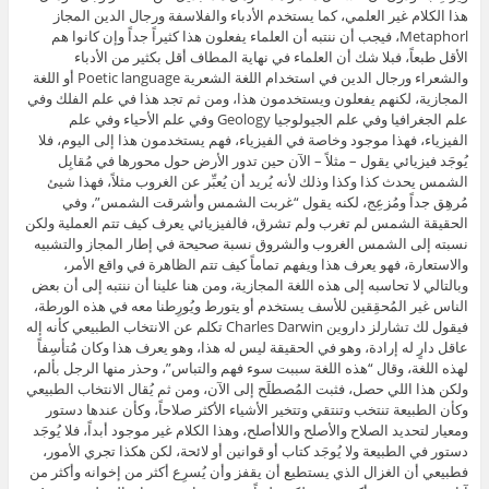
هذا الكلام غير العلمي، كما يستخدم الأدباء والفلاسفة ورجال الدين المجاز
Metaphorl، فيجب أن ننتبه أن العلماء يفعلون هذا كثيراً جداً وإن كانوا هم
الأقل طبعاً، فبلا شك أن العلماء في نهاية المطاف أقل بكثير من الأدباء
والشعراء ورجال الدين في استخدام اللغة الشعرية Poetic language أو اللغة
المجازية، لكنهم يفعلون ويستخدمون هذا، ومن ثم تجد هذا في علم الفلك وفي
علم الجغرافيا وفي علم الجيولوجيا Geology وفي علم الأحياء وفي علم
الفيزياء، فهذا موجود وخاصة في الفيزياء، فهم يستخدمون هذا إلى اليوم، فلا
يُوجَد فيزيائي يقول – مثلاً – الآن حين تدور الأرض حول محورها في مُقابِل
الشمس يحدث كذا وكذا وذلك لأنه يُريد أن يُعبِّر عن الغروب مثلاً، فهذا شيئ
مُرهِق جداً ومُزعِج، لكنه يقول “غربت الشمس وأشرقت الشمس”، وفي
الحقيقة الشمس لم تغرب ولم تشرق، فالفيزيائي يعرف كيف تتم العملية ولكن
نسبته إلى الشمس الغروب والشروق نسبة صحيحة في إطار المجاز والتشبيه
والاستعارة، فهو يعرف هذا ويفهم تماماً كيف تتم الظاهرة في واقع الأمر،
وبالتالي لا تحاسبه إلى هذه اللغة المجازية، ومن هنا علينا أن ننتبه إلى أن بعض
الناس غير المُحقِقين للأسف يستخدم أو يتورط ويُورِطنا معه في هذه الورطة،
فيقول لك تشارلز داروين Charles Darwin تكلم عن الانتخاب الطبيعي كأنه إله
عاقل دارٍ له إرادة، وهو في الحقيقة ليس له هذا، وهو يعرف هذا وكان مُتأسِفاً
لهذه اللغة، وقال “هذه اللغة سببت سوء فهم والتباس”، وحذر منها الرجل بألم،
ولكن هذا اللي حصل، فثبت المُصطلَح إلى الآن، ومن ثم يُقال الانتخاب الطبيعي
وكأن الطبيعة تنتخب وتنتقي وتتخير الأشياء الأكثر صلاحاً، وكأن عندها دستور
ومعيار لتحديد الصلاح والأصلح واللاأصلح، وهذا الكلام غير موجود أبداً، فلا يُوجَد
دستور في الطبيعة ولا يُوجَد كتاب أو قوانين أو لائحة، لكن هكذا تجري الأمور،
فطبيعي أن الغزال الذي يستطيع أن يقفز وأن يُسرِع أكثر من إخوانه وأكثر من