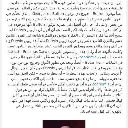
الرومان حيث أنهم تحدَّثوا عن التطور، فهذه الأحاديث موجودة ولكنها أحاديث
فلسفية وبعضها أحاديث دينية وتأملات روحية، وهذا على عكس العالم الفرنسي
أيضاً بوفون Buffon – جورج دي بوفون Georges de Buffon – الذي تحدَّث في
القرن الثامن عشر عن التطور من زاوية علمية، وتحدَّث عن خروج الأنواع بعضها
من بعض، وعلى كل حال لن أُفصِل في نظرية بوفون Buffon لأنها موجودة في
أي كتاب في تاريخ علم الأحياء، لكن القصد هو أن أقول أن داروين Darwin لم
يبتدع أساساً فكرة التطور لأن الفكرة موجودة والفكرة شائعة في القرن الثامن
عشر والقرن التاسع عشر وهو قرن داروين Darwin طبعاً، فداروين Darwin وُلِدَ
في ألف وثمانمائة وتسع، وهذا هو القرن التاسع عشر طبعاً وليس الثامن عشر،
وكانت مألوفة جداً، وكان جده إراسموس داروين Erasmus Darwin – كما قلنا –
عنده كتاب إسمه
Zoonomia
، وكان عالماً وفيلسوفاً وشاعراً، فهو عالم حتى
في النباتات – Botaniker – أيضاً، وتحدثعن تطور الأنواع وخروج نوع من نوع،
وعنده نظرية في هذا الكتاب قد قرأها داروين Darwin حين كان صغيراً، وقال
“أُعجِبت وملأني الإعجاب بهذه النظرية – أي بنظرية جدي – لكن الحق هو أنني
بعد فترة طويلة – ربما زهاء بضع عشرة سنة – عُدت إلى الكتاب فخيب أملي –
أي قرأت
Zoonomia
مرة أخرى فخيب أملي – لأنني قرأته بعيني طفل أو شاب
مُراهِق طبعاً، والآن أقرأه بعين كهل”، علماً بأن الكهل يُراد بها مَن هو فوق
الثلاثين طبعاً، وليس ابن الخمسين أو الستين، ومن هنا يُقال أن عيسى كان
كهلاً، فعيسى لما مات مات كهلاً، وكان عمره أربع وثلاثين سنة، فهذا هو الكهل
إذن، لأن الشباب يكون حتى سن الثلاثين، لكن بعد سن الثلاثين تدخل في
الكهولة، فيا كهل انتبه لحالك.