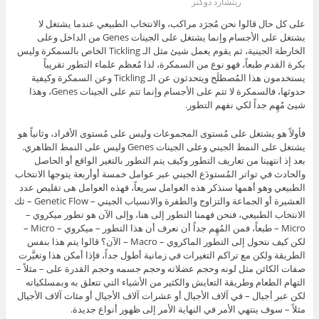
ريتشارد دوكنز
على كل حال قالوا نحن مُجرَد مراكب، والانتخاب الطبيعي عندما يشتغل لا
يشتغل على الأجسام وإنما يشتغل على الجينات Genes من الداخل وعلى
الخارطة الجينية، ثم يقوم يعمل شيئ مثل الـ Tickling الخاص بالسمكرة وليس
بكرة القدم طبعاً، فهو نوع من السمكرة، لذا مُعظم علماء التطور تقريباً
يستخدمون هذا المُصطلَح ويتحدثون عن الـ Tickling وعن السمكرة وكيفية
حدوثها، فالسمكرة لا تتم على الأجسام وإنما تتم على الجينات Genes، وهذا
شيئ مُهِم جداً لكي نفهم التطور.
فأولاً هو يشتغل على مُستوى المجموعات وليس على مُستوى الأفراد، وثانياً هو
يشتغل على النمط الجيني وعلى الجينات Genes وليس على النمط الظاهري.
بعد إذ انتهينا من تعاريف التطور وكيف يتم التطور بالتغير الواقع أو الحاصل
والحادث في تواتر المُستودَع الجيني عبر عوامل خمسة أوأربعة يتوجها الانتخاب
الطبيعي وهو أهمها سنذكر هذه العوامل سريعاً، فهذه العوامل هى تقليص عدد
العشيرة أو الجماعة والتزاوج والطفرة والانسياب الجيني – Genetic Flow – ثك
الانتخاب الطبيعي، فنحن فهمنا التطور إلى هنا، وإلى الآن هو تطور ميكروي –
Micro – طبعاً، فمن المُهِم جداً أن نعرف أن هذا التطور – ميكروي – Micro –
لكن كيف نتحول إلى التطور الماكروي – Macro – الآن؟ قالوا يتم هذا بنفس
الطريقة ولكن مع تراكم التغيرات في زمانية أطول جداً، فإذا أمكن هذا وتغيَّرت
صفات الكائن مثل لونه وحجم عضلاته وحجم جسمه وحجم القدرة على – مثلاً –
التهام الطعام وطريقة التعايش والكثير من الأشياء التي تتعلق به وبمسلكياته
لكن عبر أجيال – في آلاف الأجيال أو عشرات آلاف الأجيال أو مئات آلاف الأجيال
مثلاً – سوف ينتهي الأمر في النهاية الأمر إلى ظهور أنواع جديدة.