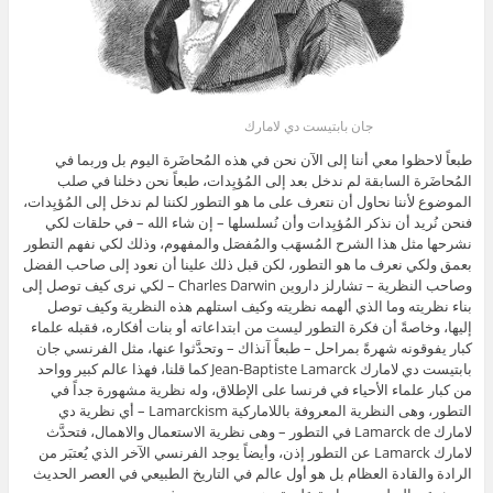
جان بابتيست دي لامارك
طبعاً لاحظوا معي أننا إلى الآن نحن في هذه المُحاضَرة اليوم بل وربما في
المُحاضَرة السابقة لم ندخل بعد إلى المُؤيِدات، طبعاً نحن دخلنا في صلب
الموضوع لأننا نحاول أن نتعرف على ما هو التطور لكننا لم ندخل إلى المُؤيِدات،
فنحن نُريد أن نذكر المُؤيِدات وأن نُسلسلها – إن شاء الله – في حلقات لكي
نشرحها مثل هذا الشرح المُسهَب والمُفصَل والمفهوم، وذلك لكي نفهم التطور
بعمق ولكي نعرف ما هو التطور، لكن قبل ذلك علينا أن نعود إلى صاحب الفضل
وصاحب النظرية – تشارلز داروين Charles Darwin – لكي نرى كيف توصل إلى
بناء نظريته وما الذي ألهمه نظريته وكيف استلهم هذه النظرية وكيف توصل
إليها، وخاصةً أن فكرة التطور ليست من ابتداعاته أو بنات أفكاره، فقبله علماء
كبار يفوقونه شهرةً بمراحل – طبعاً آنذاك – وتحدَّثوا عنها، مثل الفرنسي جان
بابتيست دي لامارك Jean-Baptiste Lamarck كما قلنا، فهذا عالم كبير وواحد
من كبار علماء الأحياء في فرنسا على الإطلاق، وله نظرية مشهورة جداً في
التطور، وهى النظرية المعروفة باللاماركية Lamarckism – أي نظرية دي
لامارك Lamarck de في التطور – وهى نظرية الاستعمال والاهمال، فتحدَّث
لامارك Lamarck عن التطور إذن، وأيضاً يوجد الفرنسي الآخر الذي يُعتبَر من
الرادة والقادة العظام بل هو أول عالم في التاريخ الطبيعي في العصر الحديث