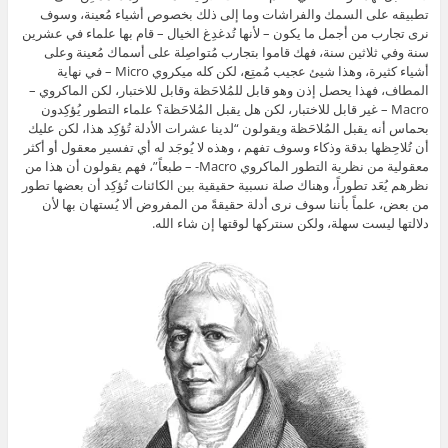
تطبيقه على السمك والفراشات وما إلى ذلك بخصوص أشياء مُعينة، وسوف
نرى تجارب من أجمل ما يكون – لأنها تُدغدِغ الخيال – قام بها علماء في عشرين
سنة وفي ثلاثين سنة، فهك قاموا بتجارب مُتواصِلة على أسماك مُعينة وعلى
أشياء كثيرة، وهذا شيئ عجيب مُمتِع، لكن كله ميكروي Micro – في نهاية
المطاف، فهذا يحصل إذن وهو قابل للمُلاحَظة وقابل للاختبار، لكن الماكروي –
Macro – غير قابل للاختبار، لكن هل يقبل المُلاحَظة؟ علماء التطور يُؤكِدون
بحماس أنه يقبل المُلاحَظة ويقولون “لدينا عشرات الأدلة تُؤكِد هذا، لكن عليك
أن تُلاحِظها بدقة وذكاء وسوف تفهم ، وهذه لا يُوجَد له أي تفسير معقول أو أكثر
معقولية من نظرية التطور الماكروي Macro- – طبعاً”، فهم يقولون أن هذا من
نظرهم يُعَد تطوراً، وهناك صلة نسبية حقيقية بين الكائنات تُؤكِد أن بعضها تطور
من بعض، علماً بأننا سوف نرى أدلة حقيقةً من المفروض ألا يُستهان بها لأن
دلالتها ليست سهلة، ولكن سنتركها لوقتها إن شاء الله.