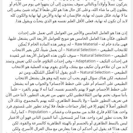
يتركون نسلاً وأولاداً وبالتالي سوف يمتدون إلى أن ينتهوا في يوم من الأيام أو
يظلون إلى ما شاء الله، وعلى كل حال هذا هو لكن طبعاً لا يُوجَد شيئ يبقى إلى
ما لا نهاية، فكل شيئ له نهاية، فالإنسان له نهاية والأرض لها نهاية والكون كله
لابد أن تكون له نهاية، فعلى الأقل العلم نفسه هو الذي يتحدَّث ويقول هذا.
إذن هذا هو العامل الخامس والأخير من العوامل التي تعمل على إحداث
التطور، فكأن هذا العامل الخامس هو تتويج للعوامل الأربعة التي يشتغل عليها،
فهى مادة خام له – Raw Material – له، وبغير هذه المادة الخام لا يُمكِن
للانتخاب الطبيعي – Natural Selection – أن يعمل شيئاً، لكن بغير الانتخاب
الطبيعي – Natural Selection – سوف تكون هذه العوامل الأربعة غير مُفيدة
في إحداث التكيف – Adaptation – وفي إحداث التلاؤم، فأنت لكي تعيش وتمتد
لابد من أن تتلاءم وأن تتكيف مع بيئتك، والذي يقوم بهذه العملية هو الانتخاب
الطبيعي – Natural Selection – الذي يقول أنا أُفضِّل المُتكيِّف ومن ثم
أستبقيه، لكن هناك سؤال مُهِم يجب أن ننتبه إليه وهو هل يشتغل الانتخاب
الطبيعي على أجسام أم على على خطط الأجسام؟ والجواب هو أنه يشتغل
على خطط الأجسام، فهو لا يهتم بالجسم نفسه، كما أنه لا يهتم بالفرد – علماً
بأننا سوف نختم بهاتين المُلاحَظتين لكي ننتهي من تعريف التطور، لأننا حتى الآن
في تعريف التطور علمياً – ولا بالنمط الظاهري، لكنه يهتم بالمجموع، وذلك لأن
التطور أصلاً لا يُفهَم إلا في إطار جماعات طبعاً، فلا يُوجَد تطور على مُستوى فرد
واحد، هذا كلام فارغ، فلابد من مجموعات وعشائر – Population – كما رأينا،
فلا يحدث تطور لفرد واحد، هذا أمر مُستحيل، أما الشيئ الثاني فهو أن الاعتبار
ليس بالنمط الظاهري أو بالجسم أو بالهيئة الظاهرية كالسرعة والقوة، لكن
كيف هذا؟ قد يقول لي أحدكم أن هذا يتعارض مع مثال الغزال الأسرع، ولكن