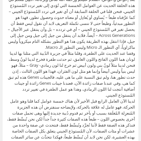
هذه الحلقة الحديث عن العوامل الخمسة التي تُؤدي إلى تغير تردد المُستودَع
الجيني، فنحن قلنا في الحلقة السابقة أن أي تغير في تردد المُستودَع الجيني –
كما عرَّفناه طبعاً – يُساوي أو يُعادِل أو معناه حدوث وحصول تطور، فهذا هو
التطور مبدئياً، وطبعاً حتى لا ننسى تكملة التعريف لابد أن نقول ليس فقط أن
يحصل تغير في المُستودَع الجيني – أي في تردده – بل وأن ينتقل عبر الأجيال –
Across Generations – أيضاً، فلابد أن ينتقل من جيل إلى جيل ومن جيل إلى
جيل، فإذا انتقل بهذه الطريقة يكون هذا هو التطور بشكله التام ميكروياً وليس
ماكراوياً، أي التطور الـ Micro وليس التطور الـ Macro.
وقفنا عند الحديث على الطفرة، وقلنا مثلاً في جزيرة الدُببة التي مثلنا بها لدينا
لونان هما اللون الفاتح واللون الغامق، ثم حدثت طفرة فخرج لدينا لونٌ وسط،
فنحن لدينا مثلاً لونٌ بني ولون أبيض ثم خرج لنا لون رمادي- Gray – مثلاً، فهو
ليس بنياً وليس أبيضاً وإنما هو مثل لون الفئران، فهذا هو اللون الثالث ، إذن
حدث تطور هنا، ولم تبق النسبة على ما هى عليه، فالجينات Genes هذه لم تبق
كما هى، وفي عندنا صفات زائدة الآن، فعندنا جينات Genes زائدة أو جينات
أضافية أنتجت لنا اللون الرمادي، وهذا هو عمل الطفرة في تغيير تردد
المُستودَع الجيني.
لدينا الآن العامل الرابع قبل الأخير لأن هناك خمسة عوامل كما قلنا وهو عامل
الحركة، فهو عامل له علاقة بالحركة، ولإيضاحه سنفترض أن هذه الجزيرة
المُنعزِلة المُغلَقة بسبب أو بآخر تم قدوم دُببة جديدة إليها وهى تحمل صفات
أخرى بخصوص اللون – طبعاً هذه الصفات كثيرة جداً جداً لكن نحن نُبسِّط فقط،
فنذكر هذه الصفة فقط لأننا نُجرِّد ونُبسِّط فقط، فنتحدث عن صفة واحدة من
عشرات أو مئات الصفات، لأن المُستودَع الجيني يتعلق بكل الصفات الخاصة
بهذه العشيرة، لكن نحن لابد أن نُبسِّط طبعاً، فهكذا نتحدَّث عن سائر الصفات