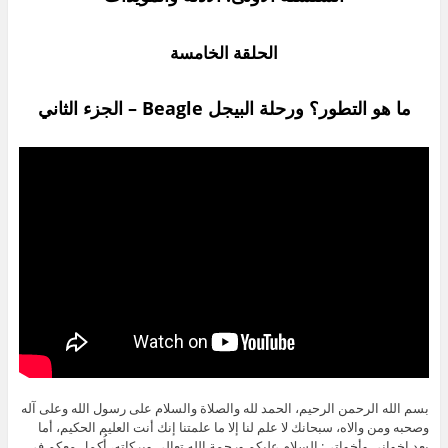
الحلقة الخامسة
ما هو التطور؟ ورحلة البيجل
Beagle
– الجزء الثاني
بسم الله الرحمن الرحيم، الحمد لله والصلاة والسلام على رسول الله وعلى آله
وصحبه ومن والاه، سبحانك لا علم لنا إلا ما علمتنا إنك أنت العليم الحكيم، أما
بعد إخواني وأخواتي: السلام عليكم ورحمة الله تعالى وبركاته، أُكمِل معكم في