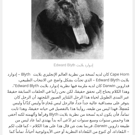
إدوارد بلايث Edward Blyth
Cape Horn كان لديه نُسخة من نظرية العالم الإنجليزي بلايث Blyth – إدوارد
بلايث Edward Blyth – الذي تحدَّث بشكل واضح عن الانتخاب الطبيعي،
فداروين Darwin كان لديه ملزمة فيها نظرية إدوارد بلايث Edward Blyth”،
وهذا الكلام يحتاج إلى تحقق حقيقةً، لكن نحن رأينا في الحلقات السابقة حقيقةً
عبر المدى الطويل لحياة هذا الرجل المُثابِر الصبور المُجتهِد أن الرجل كان
يتوفر على مصداقية عالية جداً جداً، فالرجل ليس مُخادِعاً وليس كذّاباً وليس
مُفتعِلاً، فهذا ليس من طبعه، روأينا هذا بالتفصيل في حياته حقيقةً، وهذا ثابت
تماماً، فأن يكون لديه نُسخة من نظرية بلايث Blyth وقرأها وألهمته لكنه أخفى
هذا وخمس سنوات وسبع سنوات ثم ادّعى أنه بدأ يهتدي لما عاد ليس من
طبيعة داروين Darwin، فربما بعث مَن قال هذا على هذا الكلام – كما قلت لكم
– المُعاداة، أي كنوع من المُعاداة النظرية أو حتى الأيدولوجية أحياناً، تماماً كما