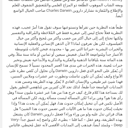
ومعه الشاب الموهوب الطُلعة ذو المزاج العلمي والمُتعشِق الشفوف للعلم
والإطلاع والمُقارَنة تشارلز داروين Charles Darwin صاحب الخيال الواسع
أيضاً.
طبعاً هذه النظرية حين تقرأها وتستوعبها سوف تقول هذا أمرٌ عجيب، فهذه
النظرية فعلاً تحتاج ليس إلى عبقرية فقط في المُلاحَظة والمُراقَبة والتفسير
ولكنها تحتاج إلى إلى خيال أكثر من خصب وأكثر من مُجنِح وأكثر من خيال
الفيلسوف، لكن هل تعرفون لماذا؟ لأن الذهن الإنساني والعقلية الإنسانية
والخبرات البشرية -خبراتنا التي نمر بها – محدودة، فنحن كائنات مُتوسِطة
الأعمار جداً ومُتواضِعة الأعمار، فنعيش سبعين أو ثمانين أو مائة سنة مثلاً، وفي
هذه المائة سنة بلياقاتنا الذهنية والفكرية والتذكرية والأبداعية نعيش ونخبر
خبرات مُعينة، هذه الخبرات في مدى هذا العمر المحدود نسبياً لا تسمح للإنسان
أن يُفكِر على النحو الذي فعل داروين Darwin وأن نحاول أن نُلقي نظرة على
الأنواع وكيف يُمكِن أن تكون تناسلت وتطورت عبر عشرات وملايين السنين،
فهذا شيئ غير طبيعي، والإنسان العادي لا يُفكِر بهذه الطريقة وضمن هذه
المدايات الواسعة جداً طبعاً، لذلك تجد الآن كثيرين من مُناهِضي التطور يقول
لك بسذاجة هذا كلام فارغ، كيف خرج هذا من هذا عبر عشرة مليون سنة؟ وهل
رأى هذا هو؟ ومَن يراه؟ لكن المسألة ليست مسألة رؤية، لكن المسألة في
الأصل تكمن في أن تتخيل إمكان حدوث هذا، فهل يُمكِن أن يحدث هذا؟ وإذا
تخيلت إمكان حدوث هذا ما هى الآليات التي تضمن حدوث هذا الشيئ؟ هل
هناك قرائن تدل عليه ولو من وراء وراء؟ فعقل داروين Darwin كان يشتغل
بهذه الطريقة، وهو عقل – كما قلنا – بطيء، لكن واضح إنه عميق جداً -Very
Deep – ومُمتَد أيضاً، فيذهب إلى المدايات الأقصى لأنه عقل مُحيطي، فالناس