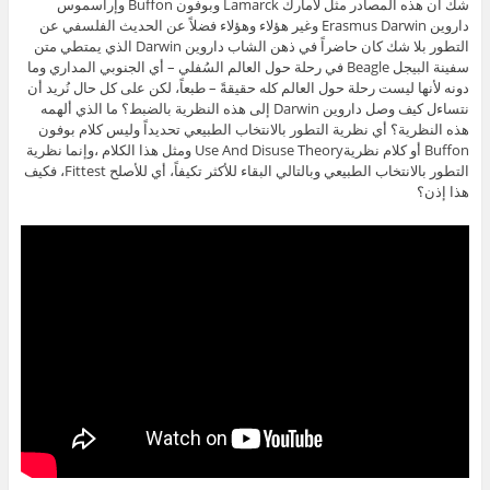
شك أن هذه المصادر مثل لامارك Lamarck وبوفون Buffon وإراسموس
داروين Erasmus Darwin وغير هؤلاء وهؤلاء فضلاً عن الحديث الفلسفي عن
التطور بلا شك كان حاضراً في ذهن الشاب داروين Darwin الذي يمتطي متن
سفينة البيجل Beagle في رحلة حول العالم السُفلي – أي الجنوبي المداري وما
دونه لأنها ليست رحلة حول العالم كله حقيقةً – طبعاً، لكن على كل حال نُريد أن
نتساءل كيف وصل داروين Darwin إلى هذه النظرية بالضبط؟ ما الذي ألهمه
هذه النظرية؟ أي نظرية التطور بالانتخاب الطبيعي تحديداً وليس كلام بوفون
Buffon أو كلام نظريةUse And Disuse Theory ومثل هذا الكلام ،وإنما نظرية
التطور بالانتخاب الطبيعي وبالتالي البقاء للأكثر تكيفاً، أي للأصلح Fittest، فكيف
هذا إذن؟