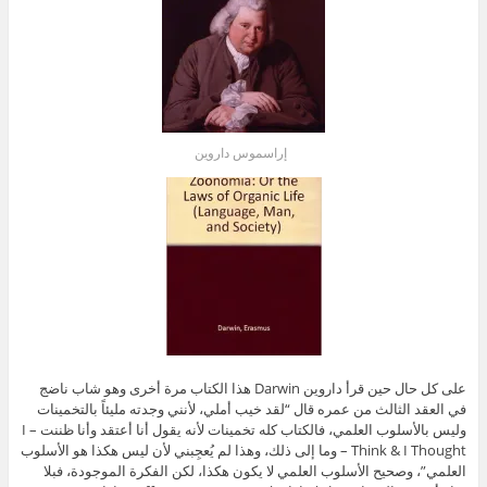
إراسموس داروين
على كل حال حين قرأ داروين Darwin هذا الكتاب مرة أخرى وهو شاب ناضج
في العقد الثالث من عمره قال “لقد خيب أملي، لأنني وجدته مليئاً بالتخمينات
وليس بالأسلوب العلمي، فالكتاب كله تخمينات لأنه يقول أنا أعتقد وأنا ظننت – I
Think & I Thought – وما إلى ذلك، وهذا لم يُعجِبني لأن ليس هكذا هو الأسلوب
العلمي”، وصحيح الأسلوب العلمي لا يكون هكذا، لكن الفكرة الموجودة، فبلا