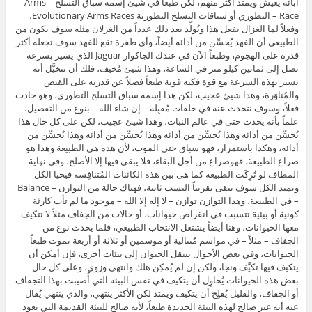
آبائه يعيش ويمتد أكثر منهم، لكن طبعاً في شيئ إسمه سباق التسلح – Arms
Race – التطوري أو سباقات التسلح التطورية Evolutionary Arms Races،
وفعلاً لما الغزال يفعل هذا ويُولِّد بعد ذلك عدداً من الغزلان مثله سوف يكون من
الطبيعي أن الفهد يُحسِّن من أدائه أيضاً، وأي طفرة تقع للفهد سوف تجعله أكثر
قدرة على الهجوم، وطبعاً الآن في عندك الجاكوار Jaguar الذي يسير بسرعة
تصل إلى ثمانين كيلو متر في الساعة، وهذا شيئ مُخيف، فلك أن تتخيَّل أنه
يسير بهذه السرعة مع قوة فكيه قوية طبعاً فضلاً عن قدرته على القبض
والمُناوَرة، وهذا شيئ عجيب، لكن هذا إسمه سباق التسلح التطوري، وهو حادث
فعلاً، وسوف نتحدث عنه في حلقات مُقبِلة – إن شاء الله – بنوع من التفصيل،
علماً بأنه يحدث حتى في عالم النبات، وهذا شيئ عجيب، لكن على كل حال هذا
يُحسِّن من أدائه وهذا يُحسِّن من أدائه وهذا يُحسِّن من أدائه وهذا يُحسِّن من
أدائه، وهكذا باستمرار، فهو سباق حتى الموت، لأن هذه هى الطبيعة وهذا هو
صراع الطبيعة، فهوصراع من أجل البقاء، فلا يبقى فيها إلا الأصلح، وفي نهاية
المطاف لو تُرِكَت الطبيعة كما هى بين هذه الكائنات المُتنافِسة فيحيا الكل
ويمتد الكل سوف تبقى تقريباً النسب ثابتة، فهناك حالة من التوازن – Balance
– في الطبيعة، وهذا التوازن توازن – لا إله إلا الله – موجود ما لم تأت كارثة
كونية أو بيئية تتسبب في انقراض حيوانات، أو حالات من الجفاف مثلاً لا تتكيف
معها الحيوانات، وهنا أيضاً يشتغل الانتخاب الطبيعي، فلما يحدث نوع من
الجفاف – مثلاً – في مواسم مُتتالية أو موسمين أو ثلاثة أو أربعة تموت طبعاً
الحيوانات، وفي بعض الأحوال ينتقل الحيوان إلى بيئات أخرى، فإن أمكن أن
يتكيف فيها تكيَّف ونجا، ولكن إن لم يُمكِن هلك وانتهى وزوى، وعلى كل حال
بعض هذه الحيوانات يُحاوِل أن يتكيف في نفس البيئة التي أُصيبت بهذا التجفاف
أو الجفاف، والقليل يُفلِح أن يتكيف ويمتد لكن الأكثر ينتهي، والذي ينتهي يُقال
عنه أنه غير صالح لهذه البيئة الجديدة طبعاً، لأنه صالح للبيئة القديمة التي تعود