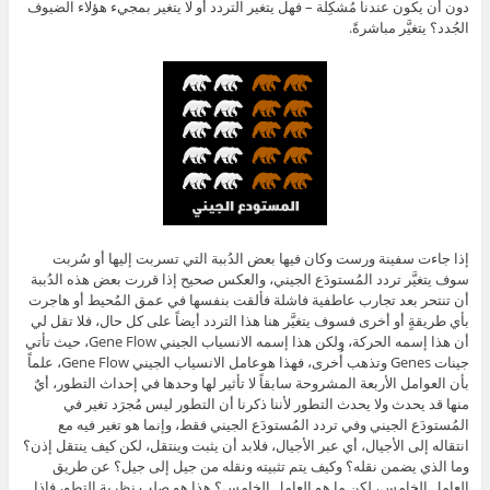
دون أن يكون عندنا مُشكِلة – فهل يتغير التردد أو لا يتغير بمجيء هؤلاء الضيوف
الجُدد؟ يتغيَّر مباشرةً.
إذا جاءت سفينة ورست وكان فيها بعض الدُببة التي تسربت إليها أو سُربت
سوف يتغيَّر تردد المُستودَع الجيني، والعكس صحيح إذا قررت بعض هذه الدُببة
أن تنتحر بعد تجارب عاطفية فاشلة فألقت بنفسها في عمق المُحيط أو هاجرت
بأي طريقةٍ أو أخرى فسوف يتغيَّر هنا هذا التردد أيضاً على كل حال، فلا تقل لي
أن هذا إسمه الحركة، ولكن هذا إسمه الانسياب الجيني Gene Flow، حيث تأتي
جينات Genes وتذهب أُخرى، فهذا هوعامل الانسياب الجيني Gene Flow، علماً
بأن العوامل الأربعة المشروحة سابقاً لا تأثير لها وحدها في إحداث التطور، أيٌ
منها قد يحدث ولا يحدث التطور لأننا ذكرنا أن التطور ليس مُجرَد تغير في
المُستودَع الجيني وفي تردد المُستودَع الجيني فقط، وإنما هو تغير فيه مع
انتقاله إلى الأجيال، أي عبر الأجيال، فلابد أن يثبت وينتقل، لكن كيف ينتقل إذن؟
وما الذي يضمن نقله؟ وكيف يتم تثبيته ونقله من جيل إلى جيل؟ عن طريق
العامل الخامس، لكن ما هو العامل الخامس؟ هذا هو صلب نظرية التطو، فإذا