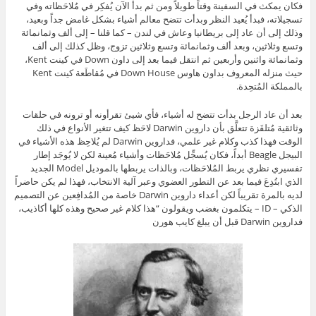
فكان يمكث في السفينة وقتاً طويلاً ومن ثم بدأ الآن يُفكِر في مُلاحَظاته وفي
تسجيلاته، فبدأ يُعيد النظر وبدأت تتضح معالم أشياء بشكل غامض جداً وبعيد،
وذلك إلى أن عاد إلى بريطانيا وعاش في لندن – كما قلنا – إلى ألف وثمانمائة
وتسع وثلاثين، وبعد ألف وثمانمائة وتسع وثلاثين تزوج، وظل كذلك إلى ألف
وثمانمائة واثنين وأربعين ثم انتقل فيما بعد إلى داون Down في كينت Kent،
حيث منزله المعروف بداون هاوس Down House في مُقاطَعة كينت Kent
بالمملكة المُتحِدة.
بعد أن عاد الرجل بدأت تتضح له أشياء، فأي شيئ تقرأونه أو ترونه في حلقات
وثائقية مُتلفَزة تتعلَّق بأن داروين Darwin لاحَظ كيف تتغير الأنواع في ذلك
الوقت فهذا كذب وكلام غير علمي، فداروين Darwin لم يُلاحِظ هذه الأشياء في
البيجل Beagle أبداً، فكان يُسجِّل مُلاحَظات وأشياء مُعينة لكن لا يُوجَد إطار
تفسيري نظري يربط المُلاحَظات، وبالذات يربطها بالموديل Model الجديد
الذي ابتُدِعَ فيما بعد عن التطور العضوي وعبر آلية الانتخاب، فهذا لم يكن حاضراً
لديه بالمرة تقريباً لكن أعداء داروين Darwin خاصة من المُدافِعين عن التصميم
الذكي – ID – يتكلمون بغضب ويقولون “هذا كلام غير صحيح وهذه كلها أكاذيب،
فداروين Darwin قبل أن يبلغ كايب هورن