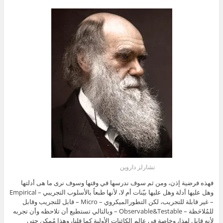
تشارلز داروين
فهذه فرضية إذن، ومن ثم سوف ندرسها في وقتها وسوف نرى ما هى أدلتها
وهل عليها أدلة وهل عليها بيّنات أم لا، لأنها طبعاً بالأسلوب التجريبي – Empirical
– غير قابلة للتجريب، لكن التطورالميكروي – Micro – قابل للتجريب وقابل
للمُلاحَظة – Observable&Testable – وبالتالي تستطيع أن تلاحظه وأن تجربه
لأنه قابل لهذا، وخاصة في عالم الكائنات الأولية كما قلنا، وهذا مُمكِن حتى