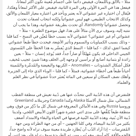
مثلاً – بالألق وباللمعان، فيقبض دائماً على أجسام مُعينة تكون أكثر لمعاناً،
فيفعل هذا في المرة الأولى وفي المرة الثانية، فيقبض على الأكثر لمعاناً وهكذا،
فيُقال أن اختياره غير عشوائي لأنه يعتبر ويأخذ في اعتباره معيار اللمعان والألق،
وكذلك الانتخاب الطبيعي، فهو ليس عشوائياً ولكنه انتخاب لصفات تحدث
وتحصل عشوائياً Randomly، أي تحدث بطريقة عشوائية، وهذا ما يجب أن
ننتبه إليه، وسوف نرى الآن مثالاً على هذا، فهل موضوع الطفرة – مثلاً –
عشوائي أم غير عشوائي؟ عشوائي لأنه بسبب خطأ مُعيَّن في النسخ – كما قلنا
– وذلك بسبب الكمياويات والسموم وتأثير الأشِعة، فيحدث خطأ طبعاً عشوائي
كيفما اتفق، لذلك – كما قلنا – النمط الذي يُفسَّر به هذا الخطأ على المُستوى
الجيني الداخلي قد يكون مُهلِكاً أو ضاراً جداً، فقد يُوجَد إنسان – مثلاً – بعين
زائدة أو بثمانية أصابع أو برأسين أو وجهه إلى الخلف وهذا شيئ عجيب مُخيف،
فكل أشكال الشذوذات – Anomalies – الكريهة والبغيضة والمُدمِّرة والمُميتة
أحياناً طبعاً هى أخطاء عشوائية، فمثلاً – كما قلنا – الوباء الذي جاء إلى الجزيرة
وأهلك نصف السكان أو سبعين في المائة يُعتبَر حدثاً عشوائياً في نظر العلم
والعلماء.
فلنفترض أن هذه الدُببة التي نتحدَّث عنها هى دُببة تعيش في منطقة القطب
الشمالي، مثل شمال ألاسكا Alaska وكندا Canada وجرينلاند Greenland
وروسيا Russia وفي هذه الأماكن المعروفة في شمال كل ما ذُكِر من فوق، وهى
منطقة طبعاً يُلفِّعها على مدى اثني عشرة شهراً اللون الأبيض الثلجي، ولدينا
دُببة الآن بُنية، وهذه الدُببة البُنية فرصتها في الحياة والبقاء والامتداد أضعف
بكثير من الدُببة البيضاء، وفي كلتا الجهتين – أي من جهة الطرائد ومن جهة
المُفترِسات – إذا أراد الدُب أن يُطارِد طريدة معينة سوف تراه لأنه واضح جداً،
فالجو والأفق كله أبيض وهو بُني، ومن ثم الطريدة سوف تراه على بعد اثنين أو