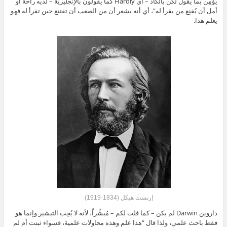
يُؤمِن بما يقول لكن بالكاد – أي Hardly كما يقولون بالإنجليزية – لديه راحة أو
أمل أن يُقنِع من يقرأ له”، أي أنه يشعر أن من الصعب أن تقتنع حين تقرأ له فهو
يعلم هذا.
إرنست هيكل (1834-1919)
داروين Darwin لم يكن – كما قلت لكم – مُبشِّراً، لأنه لا يُحِب التبشير وإنما هو
فقط باحث علمي، ولذا قال “هذا علم وهذه محاولات علمية، فسواء ثبتت أم لم