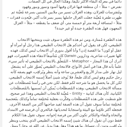
دائماً في معركة البقاء الأكثر تكيفاً، وهكذا الحال في كل الصفات.
نفترض – مثلاً – أن منطقة فيها غزلان وفيها أسود ونمور وببور وفهود
ومُفترِسات للغزلان، وهذه الغزلان تسير من ملايين السنين بسرعة مُعيَّنة ثم
ظهرت طفرة مُعيَّنة جعلت الغزال حاملها يسير بسرعات أكبر، فيُحدِث قفزات –
مثلاً – لمسافة أربعة متر أو خمسة متر، أي ضعف ما يقطعه – مثلاً – الغزال
المعهود، فهل هذه الطفرة جيدة أو غير جيدة؟
هذه الطفرة مُمتازة، ومن ثم هذه الطفرة سوف تثبت وينتخبها الانتخاب
الطبيعي، لكن قد يقول لي أحدكم هل الانتخاب الطبيعي هذا رجل أو امرأة أو
عقل أو كون؟ ما القصة إذن؟ وأنا أقول بدوري أن الانتخاب ليس كذلك، فهذه
كلها تعبيرات شاعرية، وداروين Darwin كان مُتأسِفاً لانتقاء هذه التعبيرات، فهو
أدرك أن هذا المجاز – Metaphor – المُتعلِّق بالانتخاب الطبيعي له تأثير سيء،
علماً بأنه قال هذا في أصل الأنواع، فالانتخاب الطبيعي يُصوَّر على أنه يشتغل
ليل نهار على مدار الأربع والعشرين ساعة وأنه ينظر ويُراقِب، فهو يصفه كأنه
رجل حكيم وهو ليس كذلك طبعاً، فلا يُوجَد شيئ أصلاً إسمه الانتخاب الطبيعي،
لكن كل ما يحصل هو ما شرحته لكم فقط، لكن نحن في رأسنا مُصطلَحات عن
مسألة الانتخاب الطبيعي، وهذه المُصطلَحات يُمكِن أن نُسميها بالمُصطلَحات
الكيانية، كأن هناك كيانية – Entity – مُعيَّنة للانتخاب الطبيعي وهذا غير صحيح،
فلو شطبت على هذه المُصطلَحات وفكَّرت بعقلية مُختلِفة تماماً وكذلك بمُعجمية
مُختلِفة تماماً سوف تقول أن هذه الصفة تُفيد صاحبها أكثر من الصفة الأخرى،
فتجعله أكثر تلاؤماً مع البيئة واستجابةً لتحدياتها، فبالحري أن فرصته في الامتداد
والنجاة والبقاء والتكاثر تكون أكثر من فرصة إخوانه، سوف تقول هذا الكلام
فقط دون أن تقول أن هناك شيئ إسمه الانتخاب الطبيعي الذي ينتخب وينظر
ويُراقِب، ودون أن تتساءل ما هو هذا؟ وهل هذا بديل عن الله عز وجل؟ ومثل