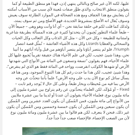
عليها، لكنه الآن غير صالح وبالتالي ينتهي إذن، فهذا هو منطق الطبيعة أو كما
يقولون منطق الانتخاب، والذي طوًّر صفات مُعينة لأي سبب من الأسباب أمكنته
أن يتعايش مع هذا الجفاف ومع هذه الضحالة في الموارد الطارئة سوف يعيش
وسوف يُقال انه الأصلح بمشروط الجديدة، فهو الأصلح ومن ثم سوف يمتد،
ولذلك كما قلت لكم في حلقة سابقة نحن – أي أنا وأنت وهو وهى – جميعاً الآن
– طبعاً علماء التطور يُحِبون أن يتحدثوا كثيرة عن هذه المسألة بطريقة شاعرية
وامتنانية للطبيعة – وكل حي الآن – مثل كل الذئاب وكل الثعالب وكل الحيات
والسحالي والعظايا Lizards وكل هذه الأشياء العائشة – نُمثِّل قصة انتصار
Triumph، فلو لم ينتصر آباؤنا ولم ينتصر آباؤهم من قبل وآباء آبائهم ما أتينا
نحن، وهذا شيئ عجيب، لكن في علم الأحياء هناك حقيقة تقريباً يُجمِع عليها كل
علماء الأحياء، فهم يقولون “تسعة وتسعون في المائة من الأنواع التي شهدتها
الأرض أو شهدها الكوكب انقرضت، وواحد في المائة فقط هو الذي لم ينقرض”،
وهذا شيئ عجيب، لكن هذا ما حدث رغم كل هذا التنوع الموجود، ومن هنا قد
يسأل سائل كم نوع الآن يدب على وجه الأرض؟ علماً بأننا نتحدَّث عن وجه
الأرض بما فيه من مُحيطات وبحار طبعاً، وعلى كل حال لا يُوجد رقم ثابت –
Fixed – أو مُؤكَد، لكن العلماء يتحدَّثون عن رقم يتراوح بين عشرة مليون إلى
مائة مليون نوع، فعلماء الأحياء يقولون أن عندنا أو لدينا ما بين عشرة ملايين
من الأنواع إلى مائة مليون، فمن المُمكِن أن يكون العدد عشرين ومن المُمكِن
أن يكون سبعين ومن المُمكِن أن يكون خمسة وخمسين ومن المُمكِن أن يكون
غير ذلك، فنحن لا بنعرف، لكن هم قالوا ما بين عشرة مليون ومائة مليون نوع
لأن من الصعب الإحصاء، فالإحصاء صعب جداً جداً جداً،