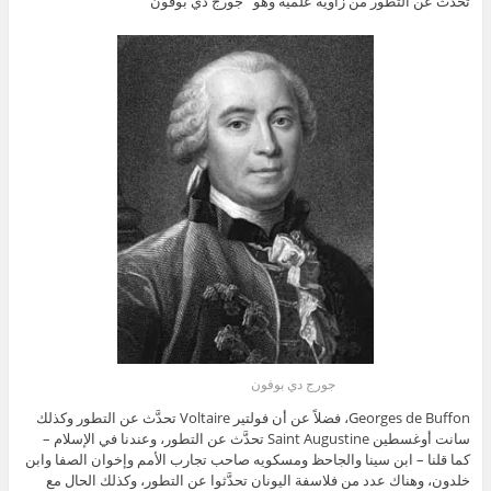
تحدث عن التطور من زاوية علمية وهو جورج دي بوفون
جورج دي بوفون
Georges de Buffon، فضلاً عن أن فولتير Voltaire تحدَّث عن التطور وكذلك
سانت أوغسطين Saint Augustine تحدَّث عن التطور، وعندنا في الإسلام –
كما قلنا – ابن سينا والجاحظ ومسكويه صاحب تجارب الأمم وإخوان الصفا وابن
خلدون، وهناك عدد من فلاسفة اليونان تحدَّثوا عن التطور، وكذلك الحال مع