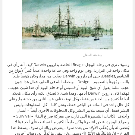
سفينة البيغل
وسوف نرى في رحلة البيجل Beagle الخاصة بداروين Darwin كيف أنه رأى في
مكان واحد في البرازيل وفي يوم واحد وفي ساعة واحدة عدداً كبيراً لأنواع من
الخنافسBeetles، حتى أن داروين Darwin تعجَّب من هذا، وكان مُؤمِناً طبعاً
بالله ، ومُؤمِناً بالتصميم – Design – وبخطة الله في الخلق، فقال هذا شيئ
عجب مثلما يقول أي شيخ اليوم أو قسيس أو حاخام اليوم أن هذا شيئ عجيب،
فهكذا كان داروين Darwin أيامها، وهذا شيئ لا يُصدَق، لكنه رأى مكان مُحدَد
أنواعاً كثيرة من الخنافس فقط، وكل نوع يختلف عن الثاني من حيثية ما, وعلى
كل حال واحد في المائة هو الباقي فقط، ونحن كلنا – كل المخلوقات وليس
البشر فقط، أي سبعة ملايير البشر وكل المخلوقات الأخرى أيضاً – أنسال
وأخلاف الكائنات المُنتصِرة التي فازت في معركة صراع البقاء – Survival –
وصراع الوجود، فنحن انتصرنا ولكن طبعاً الكثير منا تساقط، فأي أحد فينا لا
يُقضى له بأن يُعقِّب الأولاد من بعده سوف ينقرض وبالتالي سوف يسقط هذا
الفرع – إِنَّ شَانِئَكَ هُوَ الأَبْتَرُ ۩- وينتهي ولن يبقى ما يُذكِّر به، وهناك آخرون