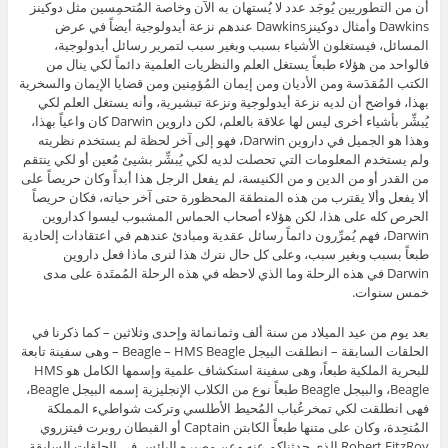
أن من التطوريين يُوجَد عدد لا يُستهان به الآن وخاصة المُتحمِسين مثل دوكينز
Dawkins وأمثال دوكينزDawkins عندهم نزعة أيدولوجية أيضاً في عرض
المسائل، فيستغلون الأشياء بسبب وبغير سبب لتمرير رسائل أيدولوجية،
فالواحد من هؤلاء طبعاً يستغل العلم والنظريات العلمية دائماً لكي ينال من
الكتب المُقدَسة ومن الأديان ومن إيمان المُؤمِنين ومن قضايا الإيمان والسخرية
بهذا، فواضح أن لديه نزعة أيدولوجية ونزعة تبشيرية، وأنه يستغل العلم لكي
يُبشِّر بأشياء أخرى ليس لها علاقة بالعلم، لكن داروين Darwin كان واعياً بهذا،
وهذا هو الجميل في داروين Darwin، فهو إلى آخر لحظة لم يستخدم نظريته
ولم يستخدم المعلومات التي تحصلت لديه لكي يُبشِّر بشيئ مُعين أو لكي ينتقم
من القدر أو من الدين و من الكنيسة، لم يفعل الرجل هذا أبداً وكان حريصاً على
ألا يفعل وألا يقترب من هذه المنطقة المحظورة حتى آخر حياته، فكان حريصاً
الحرص كله على هذا، لكن هؤلاء أصحاب الحماس المشبوب ليسوا كداروين
Darwin، فهم يُمرِّرون دائماً رسائل عقدية ومبادئ عندهم في اعتقادات إلحادية
طبعاً بسبب وبغير سبب، وعلى كل حال نترك هذا لنرى ماذا فعل داروين
Darwin في هذه الرحلة وما الذي لاحظه في هذه الرحلة المُمتَدة على مدى
خمس سنوات.
بعد يوم من عيد الميلاد من سنة ألف وثمانمائة وإحدى وثلاثين – كما ذكرنا في
الحلقات السابقة – انطلقت البيجل Beagle – HMS Beagle – وهى سفينة تابعة
للبحرية الملكية طبعاً، وهى سفينة استكشاف علمية وإسمها الكامل هو HMS
Beagle، والبيجل Beagle طبعاً نوع من الكلاب الإنجليزية إسمه البيجل Beagle،
فهى انطلقت لكي تمخرعُباب المُحيط الأطلسي وتركت شواطيء المملكة
المُتحِدة، وكان على متنها طبعاً الكابتن Captain أو القبطان روبرت فيتزروي
Robert FitzRoy الذي حدثناكم عنه وعن مصيره البائس في الحلقات السابقة