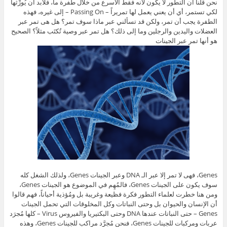
نحن قلنا أن التطور لا يكون لأنه فقط الأسرع من خلال طفرة ما، فلابد أن يُورِّثها
لكي تستمر، أي أن يعني يعمل لها تمريراً – Passing On – إلى غيره، فهذه
الطفرة يجب أن تمر، ولكن قد تسألني عبر ماذا سوف تمر؟ هل هى تمر عبر
العضلات واليدين والرجلين وما إلى ذلك؟ هل تمر عبر وصية تُكتَب مثلاً؟ الصحيح
هو أنها تمر عبر الجينات
Genes، فهى لا تمر إلا عبر الـ DNA وعبر الجينات Genes، ولذلك الشغل كله
سوف يكون على الجينات Genes، فالمُهِم في الموضوع هو الجينات Genes،
ومن هنا خطرت لعلماء التطور فكرة فظيعة وغريبة بل ومُؤذية أحياناً، فهم قالوا
أن الإنسان والحيوان بل وحتى النباتات وكل المخلوقات التي تحمل الجينات
Genes – حتى النباتات عندها DNA وحتى البكتيريا والفيروس Virus – كلها مُجرَد
عربات ومركبات للجينات Genes، فنحن مُجرَّد مراكب للجينات Genes، وهذه