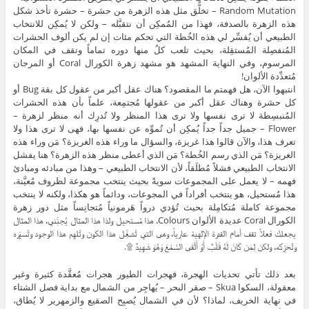
Random Mutation – تخلُّق مثل هذه الزهرة من حشرة – حشرة تأخذ شكل
هذه الزهرة بالصدفة، فهذا من المُمكِن أن نتقبَّله – ولكن لا يُمكِن للانتخاب
الطبيعي أن يُفسِّر لي هذه الخُطة التي تحكم مئات إن لم يكن ألوف الحشرات
المُنفصِلة المُستقِلة، بحيث تلعب كلٌ منها دوره تماماً وتقف في المكان
المرسوم، وفي النهاية المشهد هو مشهد زهرة الكورال Coral أو المرجان
مُتعدِّدة الألوان!
انتبهوا الآن، هل فهمتم ما المقصود؟ هناك عقل أكبر من عقول كل بقة Bug أو
كل حشرة وهناك عقل أكبر من عقولها مُجتمِعة، علماً بأن هذه الحشرات
المُنبسِطة لا ترى نفسها ولا ترى هذا المنظر ولا تُدرِك أنه منظر لزهرة –
Flower – جميل جداً جداً يُمكِن أن تُموِّه عن نفسها بها، فهى لا ترى هذا ولا
تعرف هذا، والآن قالوا هذا غريزة، والسؤال ما وراء هذه الغريزة؟ مَن وراء هذه
الغريزة؟ مَن الذي رسم الخُطة؟ مَن الذي أعطى منظر هذه الزهرة؟ هنا يفشل
الانتخاب الطبيعي فشلاً مُطلَقاً، لأن الانتخاب الطبيعي – وهذا من مبادئه ومبادئ
فهمه – لا يعمل على المجموعات سويةً بحيث ينتخب مجموعة لظروف مُعيَّنة،
هذا مُستحيل، هو ينتخب أفراداً في المجوعات، ودائماً هو هكذا، ولكنه لا ينتخب
مجموعة كاملة مُتكامِلة بحيث تُؤدي درواً هَرمونياً مُتجانِساً مثل دور زهرة
الكورال Coral عديدة الألوان Colours، هذا مُستحيل ولذا هذا المثال يُجنِّني، هذا المثال
يجعلك فعلاً تقف أمام القدرة الإلهية عارياً، وهى التي تُشغِّل هذا الكون وتُلهِم هذا الوجود وتُسيِّره
وتُحرِّكه، ولكن لِمَن كَانَ لَهُ قَلْبٌ أَوْ أَلْقَى السَّمْعَ وَهُوَ شَهِيدٌ ۩.
بعد ذلك تأتي تحديات الهجرة، فهجرات الطيور هجرات مُعقَّدة كثيرة وغير
معقولة، السكوا Skua – صقر البحر – يُهاجِر من الشمال مع بداية فصل الشتاء
في نهاية الخريف، لماذا؟ لأن في الشمال يُصبِح الصقيع والزمهرير لا يُطاق،