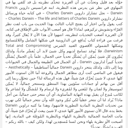
حوَّله بعد قليل وتحدَّث عن أن الغريزة تتحدَّى نظريته بل قد تُلقي بها في
المهاوي في نظر مَن يدرس هذه النظرية، ابنه فرانسيس داروين Francis
Darwin – نجل تشارلز داروين Charles Darwin – في كتابه حياة ورسائل
تشارلز داروين Charles Darwin – The life and letters of Charles Darwin –
كتب يقول وأبي اختار أن يفتتح الباب الثالث بهذا الحديث من باب لفت نظر
القرّاء وتشويش تركيزهم، لماذا؟ قال هو أصعب الأبواب على الإطلاق في كتابه،
لأن الغريزة أصعب التحديات لنظريته، انتبهوا لأن هذا الآن لا يُقال كثيراً، وقد
فرغت من قراءة كتاب يُدافِع عن الداروينية في شكلها الشامل واللامُتسامِح
وشكلها الشمولي الأقصوي العنيد الشرس Total and Compromising
Darwinism، فلا يُوجَد تسامح لديهم وكل شيئ لابد أن يُفسَّر مادياً، ولذلك
يُنكِرون كل شيئ يُمكِن أن يُشكِّل تحدياً حتى الجمال، علماً بأن الجمال يُشكِّل
تحدياً كبيراً لداريون Darwin ، أي الجمال في الطبيعة والجمال في الحيوانات
وما إلى ذلك، ولذلك ينتحر داروين Darwin جمالياً أستاطيقياً – Aesthetically –
فيقول في الماضي كنت أرى مظاهر الجمال والروعة أما الآن استوت الأمور
كلها عندي، لا شيئ يُحرِّك فىّ شيئاً، فهل هذه الرسالة لنا؟ حين نتحوَّل ربما إلى
أقل من بهائم أو جمادات سنُؤمِن بهذا المنطق وسننتحر جمالياً، لا يُمكِن
لموسيقار ولا لفنان ولا لمُغني ولا لمُقريء ولا لرسام ولا لمُشكِّل ولا لشاعر ولا
لكاتب مُبدِع أن يقبل بهذه النهاية المأساوية، أي أن ننتحر حتى جمالياً، من أجل
ماذا؟ يُراد لنا أن ننتحر عقلياً لكي نُنكِر وجود الله وأن ننتحر جمالياً لكي نهرب
من تحديات النظرية المادية التطورية فانتبهوا، وهذا ما كتبه دراوين Darwin
بخط يده، قال الآن تستوي الأمور كلها عندي، لا شيئ يبعث أو يُحرِّك فىّ شيئاً، أي
ماتت الحاسة الجمالية بالنظرية البلهاء وبالنظرية المُوغِلة في المادية، إنها
أصبحت الآو نظرية بلهاء ونحن لسنا مُستعِدين لهذا، ولكن كيف – بالله ربكم –
الغريزة تُشكِّل تحدياً؟