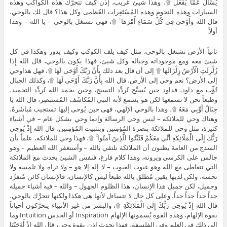
يُسْأَلُ عَمَّا يَفْعَلُ ۩، وهذا شيئ غريب، إذن كيف تتحرَّك هذه الكواكب وهذه
السيارات وهذه النجوم وهذه المُسْتَعِرات العُظمى وكل هذا؟ قال لك بالوحي،
قال الله وَأَوْحَىٰ فِي كُلِّ سَمَاءٍ أَمْرَهَا ۚ ۩، فهى تشتغل بالوحي – يا الله – وهذا
أولاً.
ثانياً الأرض تشتغل بالوحي، مثل كيف يلف الكوكب وكيف يدور وهكذا في كل
شيئ معه ومع موجوداته وجباله وكل شيئ، فهذا يكون بالوحي، قال الله إِذَا
زُلْزِلَتِ الْأَرْضُ زِلْزَالَهَا ۩ إلى أن قال بعد ذلك بِأَنَّ رَبَّكَ أَوْحَى لَهَا ۩، فهل هذاوحي
إلى الأرض؟ نعم وحي إلى الأرض، قال الله بِأَنَّ رَبَّكَ أَوْحَى لَهَا ۩، وكذلك الجبال
تُؤِّب مع داود، فداود حين يُسبِّح تُردِّد التسيح، وحين يحمد الله تُردِّد التحميد،
وطبعاً نحن لا نسمعها لكن هو يسمع لأنه النبي المُكاشَف المُستبصِر، قال الله يَا
جِبَالُ أَوِّبِي مَعَهُ ۩، وهذا بالوحي الإلهي، فهى حين يُوحى إليها تستجيب مُباشَرةً،
وهناك وحي للملائكة – ليس وحي الرسالة وإنما وحي بشكل عام – في أشياء
كثيرة، مثل وحي للملائكة بنصرة المُؤمِنين وبتثبيت المُؤمِنين، قال الله إِذْ يُوحِي
رَبُّكَ إِلَى الْمَلَائِكَةِ أَنِّي مَعَكُمْ فَثَبِّتُوا الَّذِينَ آمَنُوا ۚ ۩، فهذا وحي للملائكة، علماً بأن
السذج من العامة يظنون أن الملائكة تلتقي بالله – وأستغفر الله العظيم – وهو
جالس على الكرسي ويرونه، وهذا كلام فارغ، فنفس الشيئ يحدث مع الملائكة
التي تتعاطى مع الله وهو غيوب الغيوب – لا إله إلا هو – ولا تراه ولا تلمسه ولا
تحسه، ولكن لديها يقين مُطلَق بالله طبعاً ليس كالإنسان، فالإنسان كائن مُتفرِّد
وجميل، لكن جميل هذا الإنسان، هذا الظلوم الجهول – والله – فيه أشياء جميلة
جداً جداً جداً جداً، وعلى كل حال لا تتساءل لأنها هى هكذا ولكنها تتحرَّك بالوحي،
قال الله إِذْ يُوحِي رَبُّكَ إِلَى الْمَلَائِكَةِ ۩، والبشر من غير الأنبياء يتحرَّكون أحياناً
بقوة الإلهام، وهذه القوة يُسمونها الإلهام Inspiration أو الحدس Intuition وما
إلى ذلك في العلم وفي الفلسفة، فهذا يحدث إذن بقوة وحي، قال الله إِذْ أَوْحَيْنَا