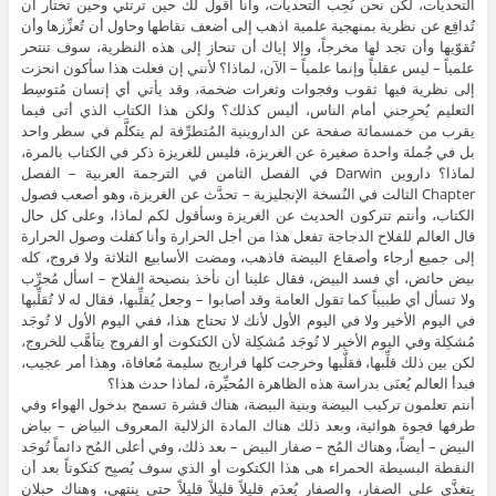
التحديات، لكن نحن نُحِب التحديات، وأنا أقول لك حين ترتئي وحين تختار أن
تُدافِع عن نظرية بمنهجية علمية اذهب إلى أضعف نقاطها وحاول أن تُعزِّزها وأن
تُقوّيها وأن تجد لها مخرجاً، وإلا إياك أن تنحاز إلى هذه النظرية، سوف تنتحر
علمياً – ليس عقلياً وإنما علمياً – الآن، لماذا؟ لأنني إن فعلت هذا سأكون انحزت
إلى نظرية فيها ثقوب وفجوات وثغرات ضخمة، وقد يأتي أي إنسان مُتوسِط
التعليم يُحرِجني أمام الناس، أليس كذلك؟ ولكن هذا الكتاب الذي أتى فيما
يقرب من خمسمائة صفحة عن الداروينية المُتطرِّفة لم يتكلَّم في سطر واحد
بل في جُملة واحدة صغيرة عن الغريزة، فليس للغريزة ذكر في الكتاب بالمرة،
لماذا؟ داروين Darwin في الفصل الثامن في الترجمة العربية – الفصل
Chapter الثالث في النُسخة الإنجليزية – تحدَّث عن الغريزة، وهو أصعب فصول
الكتاب، وأنتم تتركون الحديث عن الغريزة وسأقول لكم لماذا، وعلى كل حال
قال العالم للفلاح الدجاجة تفعل هذا من أجل الحرارة وأنا كفلت وصول الحرارة
إلى جميع أرجاء وأصقاع البيضة فاذهب، ومضت الأسابيع الثلاثة ولا فروج، كله
بيض حائض، أي فسد البيض، فقال علينا أن نأخذ بنصيحة الفلاح – اسأل مُجرِّب
ولا تسأل أي طبيباً كما تقول العامة وقد أصابوا – وجعل يُقلِّبها، فقال له لا تُقلِّبها
في اليوم الأخير ولا في اليوم الأول لأنك لا تحتاج هذا، ففي اليوم الأول لا تُوجَد
مُشكِلة وفي اليوم الأخير لا تُوجَد مُشكِلة لأن الكتكوت أو الفروج يتأهَّب للخروج،
لكن بين ذلك قلِّبها، فقلَّبها وخرجت كلها فراريج سليمة مُعافاة، وهذا أمر عجيب،
فبدأ العالم يُعنَى بدراسة هذه الظاهرة المُحيِّرة، لماذا حدث هذا؟
أنتم تعلمون تركيب البيضة وبنية البيضة، هناك قشرة تسمح بدخول الهواء وفي
طرفها فجوة هوائية، وبعد ذلك هناك المادة الزلالية المعروف البياض – بياض
البيض – أيضاً، وهناك المُح – صفار البيض – بعد ذلك، وفي أعلى المُح دائماً تُوجَد
النقطة البسيطة الحمراء هى هذا الكتكوت أو الذي سوف يُصبِح كتكوتاً بعد أن
يتغذَّى على الصفار، والصفار يُعدَم قليلاً قليلاً قليلاً حتى ينتهي، وهناك حبلان