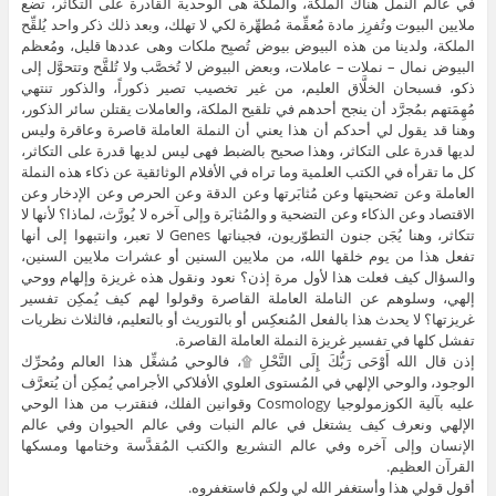
في عالم النمل هناك الملكة، والملكة هى الوحدية القادرة على التكاثر، تضع
ملايين البيوت وتُفرِز مادة مُعقِّمة مُطهِّرة لكي لا تهلك، وبعد ذلك ذكر واحد يُلقِّح
الملكة، ولدينا من هذه البيوض بيوض تُصبِح ملكات وهى عددها قليل، ومُعظم
البيوض نمال – نملات – عاملات، وبعض البيوض لا تُخصَّب ولا تُلقَّح وتتحوَّل إلى
ذكو، فسبحان الخلَّاق العليم، من غير تخصيب تصير ذكوراً، والذكور تنتهي
مُهِمَتهم بمُجرَّد أن ينجح أحدهم في تلقيح الملكة، والعاملات يقتلن سائر الذكور،
وهنا قد يقول لي أحدكم أن هذا يعني أن النملة العاملة قاصرة وعاقرة وليس
لديها قدرة على التكاثر، وهذا صحيح بالضبط فهى ليس لديها قدرة على التكاثر،
كل ما تقرأه في الكتب العلمية وما تراه في الأفلام الوثائقية عن ذكاء هذه النملة
العاملة وعن تضحيتها وعن مُثابَرتها وعن الدقة وعن الحرص وعن الإدخار وعن
الاقتصاد وعن الذكاء وعن التضحية و والمُثابَرة وإلى آخره لا يُورَّث، لماذا؟ لأنها لا
تتكاثر، وهنا يُجَن جنون التطوّريون، فجيناتها Genes لا تعبر، وانتبهوا إلى أنها
تفعل هذا من يوم خلقها الله، من ملايين السنين أو عشرات ملايين السنين،
والسؤال كيف فعلت هذا لأول مرة إذن؟ نعود ونقول هذه غريزة وإلهام ووحي
إلهي، وسلوهم عن الناملة العاملة القاصرة وقولوا لهم كيف يُمكِن تفسير
غريزتها؟ لا يحدث هذا بالفعل المُنعكِس أو بالتوريث أو بالتعليم، فالثلاث نظريات
تفشل كلها في تفسير غريزة النملة العاملة القاصرة.
إذن قال الله أَوْحَى رَبُّكَ إِلَى النَّحْلِ ۩، فالوحي مُشغِّل هذا العالم ومُحرِّك
الوجود، والوحي الإلهي في المُستوى العلوي الأفلاكي الأجرامي يُمكِن أن يُتعرَّف
عليه بآلية الكوزمولوجيا Cosmology وقوانين الفلك، فنقترب من هذا الوحي
الإلهي ونعرف كيف يشتغل في عالم النبات وفي عالم الحيوان وفي عالم
الإنسان وإلى آخره وفي عالم التشريع والكتب المُقدَّسة وختامها ومسكها
القرآن العظيم.
أقول قولي هذا وأستغفر الله لي ولكم فاستغفروه.