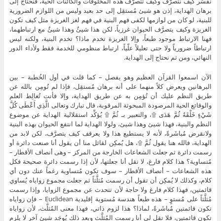
نُفسِّر كيف نتصرَّف وكيف تتصرَّف هذه المخلوقات والكائنات الحية، فنحتاج إلى
برهان الهداية، إذن هو شيئ مُستقِل إلى حد بعيد وليس من اللوازم الضرورية
للبنية، لو كان من لوازمها لكفى فهم البنية في فهم لغز الغريزة مثل كيف تكون
الغريزة وكيف يتصرَّف الحيوان غرزياً، لكن هذا شيئٌ وهذا شيئٌ مع ارتباطهما،
فهنا الارتباط موجود طبعاً، وإلا الغريزة تخدم ماذا؟ تخدم البنية، ولكنه ليس
ارتباطاً ضرورياً ولا حتى تعليلاً علّياً، ارتباط منظومي للخدمة فقط ولأداء الدور
النهائي، ومن ثم نحتاج إلى الهداية.
الآن اسمعوا القرآن العظيم وهو يفصل – كما قلت في أول الخُطبة – بين
البرهانين ويعرض كلاً منهما على أنه برهان مُستقِل، فإذا لم تُومِن بالله عن
طريق النظم عليك أن تُؤمِن به عن طريق الهداية، وإلا فأنت تُغالِط العلم
والوقائع الحية المرصودة المبحوثة المرقوبة، قال تبارك وتعالى الَّذِي أَعْطَى كُلَّ
شَيْءٍ خَلْقَهُ ثُمَّ هَدَى ۩، والتعبير بـ ثُمَّ ۩ يُؤكِّد استقلالية الهداية عن موضوع
النظم والبنية، فهذا شيئ وهذا شيئ، ولولا الهداية لما انتفع الحيوان بهذه البنية
ولانقرض مُباشَرةً، لأنه لا يستطيع هذا ولا يعرقف كيف يتصرَّف، لكن لابد من
الهداية، فالله هنا يقول ثُمَّ ۩، هل يُمكِن لقائل منا أن يقول أنا صنعت دائرة أو
رسمت دائرة ثم جعلت الشعاعات الخارجة من المركز – وهى أنصاف الأقطار –
مُتساوية؟ هذا كلام فارغ، لا تقل أنا جعلتها، لأن إذا رسمت دائرة صحيحة فكل
هذه الشعاعات – أنصاف الأقطار – سوف تكون مُتساوية رغماً عنك دون أي
كلام، وكذلك لا يُمكِن أن تقول أن رسمت مُثلَّثاً ثم جعلت مجموع زواياه يُساوي
قائمتين، فهذا كلام فارغ ولا حاجة لأن تتحدث عن مجموع الزوايا، وإذا رسمت
مُثلَّثاً على مُستوٍ – هذه طبعاً هندسة مُستوية إقليدية Euclidean – فإن زواياه
تكون قائمتين مُباشَرةً، لماذا؟ هذا لزوم ذاتي، فهذا معنى المُثلَّث، لأن زواياه
تكون قائمتين، فلا تقل لي أنا رسمت المُثلَّث وبعد ذلك يُوجَد شيئ آخر لا يلزم