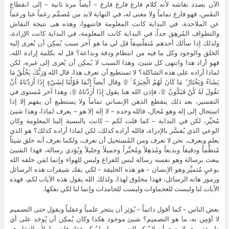
الآن بصدد نقاشه لأنه كلام فارغ فارغ فارغ – أيضاً مرة ثانية – إلى انقطاع
النفَس، فهو فارغ تماماً ولا معنى له، في النهاية لابد من مُصمِّم رغماً عنا ورغماً
عن الملاحدة، في البداية كانت المعلومة فانتبهوا، وهذه هى نتيجة النقاش
والتطواف المُرهِق جداً، في البداية كانت المعلومة، في البداية كانت الإرادة،
ولذلك إذا سألك أحدهم مُتفلّسِفاً قل لي ما هو آخر سبب يُمكِن أن يُعزى إليه
الخلق والوجود وكل ما فيه من انتظام ودقة وبداعة؟ قل له بكلمة إرادة الله،
فهو أراد هذا وانتهى كل شيئ، وهذا السبب لا يُمكِن أن يُعزى إلى غيره، لكن
لماذا أراده على هذه الشاكلة؟ لا تستطيع أن تعرف هذا، قال الله وَرَبُّكَ يَخْلُقُ مَا
يَشَاءُ وَيَخْتَارُ ۗ مَا كَانَ لَهُمُ الْخِيَرَةُ ۚ ۩ وقال أيضاً إِنَّمَا قَوْلُنَا لِشَيْءٍ إِذَا أَرَدْنَاهُ أَنْ
نَقُولَ لَهُ كُنْ فَيَكُونُ ۩، فإذن الله هنا يقول إِذَا أَرَدْنَاهُ ۩، وهذا آخر مُستوى في
التفسير، بعد ذلك ينقطع الذهن الإنساني تماماً ولا يستطيع أن يفهم إلا إذا
استحال إلى إله وهو مُحال، فالله وحده – لا إله إلا هو – يعرف لماذا، وهذا شيئ
مُحيِّر، لكن في البداية – كما قلت لكم – كانت بالنسبة إلينا المعلومة وكان
الوعي الذي يُفسَّر بالإدراة، فالله أراده كذلك، لكن لماذا أراده كذلك؟ هو الذي
يعلم ويعرف، نحن لا نعرف ومن المُستحيل أن نعرف، ولكننا نعرف أنه خلق شيئاً
مُنظَّماً ودقيقاً وبديعاً ومُذهِلاً ومُحيِّراً وجميلاً وجليلاً ويُؤدي رسالة، فهذا الشيئ
يبعث برسالة وهو نفسه رسالة ليس للفراغ وليس للهواء وإنما لمَن خلقه الله
بوعيٍ مُتميِّز وهو الإنسان – هو هذه الخليقة – لكي يفك شيفرات هذه الرسائل
ورموز هاته الرسائل، فهذا مخلوق لهذا، ولذلك الله يقول هذه الآيات لكم، فهذه
الآيات لنا وليست للعجماوات وليست للجامدات وإنما لنا لكي نفكها.
بعض الناس – كما أقول دائماً – يُؤثِر أن ينتحر علمياً وعقلياً ويقول حتى التصميم
لا أؤمِن به، ما هو التصميم؟ شيئ موجود هكذا وكان يُمكِن أن يُوجَد على أي
طريقة، وهو لا يدري أنه لا يُنكِر التصميم وإنما يُنكِر عقله فانتبهوا، لأن العقل هو