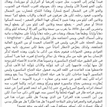
فيبدأ يُهاجِر إلى الجنوب، مثل جنوب إفريقيا أو البرازيل أو نيوزيلندا، وهناك
يكون الجو مُعتدِلاً الآن ومُمتاز، وبعد ذلك يعودوقد اقترب الشتاء في الجنوب،
والجو الآن في الشمال أصبح مُمتازاً، وهكذا المُناخ مُتضارِب بين الشمال
والجنوب فيعود رحلته، لكن هل تعرفون في الذهاب والإياب يقطع كم؟ تسعة
وثلاثين ألف كيلو متر، وهذا شيئ لا يُصدَّق، فهذا الطائر الصغير – إسمه السكوا
Skua أو صقر البحر – يقطع تسعة وثلاثين ألف كيلو متر، أي يقطع أربعة
وعشرين ألف ميل Mile، ما يقرب من تسعة وثلاثين ألف إلا أربعمائة كيلو وذلك
ذهاباً وإياباً، وطبعاً هذا يصطاد ويقتات في رحلته ذهاباً وإياباً على مخلوقات مائية
وعلى أسماك البحر، ويبني أعشاشه مثل الكروان ومثل النقَّار – kingfisher –
ومثل الحجلة على الأرض، وليس في الأغصان البعيدة أو بين الفروع العالية
الشاهقة، ولذلك يتعرَّض لأخطار أحياناً حين يحط لكي تستريح، تأتيه بعض
العوادي وبعض الحيوانات فيقوم بحيلة من أذكى ما يكون، وهذه الحيلة تُذكِّر
الإنسان بما هو عليه من مكر ودهاء بل تماكر واختداع لغيره، فما هى؟ تُسمَّى
في علم الطيور حيلة الجناح المكسورة، وعموماً هناك قاعدة: الأعضاء المُزدوَجة
كلٌ منها يُؤنَّث، فانتبهوا إلى أن اليد مُؤنَّثة والآذان مُؤنَّثة أما الأنف مُذكَّر،
فاحفظوا هذه القاعدة في اللغة العربية، فنقول حيلة الجناح المكسورة وليس
المكسور لأنهما جناحان، لكن ما هى حيلة الجناح المكسورة؟ يبدأ يقع ويفقد
اتزانه لكي يُبعِد العدو عن عشه وعن صغاره – غريزة الأمومة – فيبدأ العدو
يُطارِده، ويمشي بجناح مكسورة فيقع ويترنَّح ويفقد اتزانه، وكلما اقترب منه
استعاد اتزانه وأصبح أسرع وأسرع، حتى إذا أيقن أنه ابتعد العدو كثيراً عن عشه
وعش فراخه طار في الهواء مُحلِّقاً ولا أحسن منه، فهو كائن ذكي جداً جداً، لكن
مِن أين اكتسب هذه الغرائز؟ مَن الذي يهديه؟ هل تلقَّى دورات هذا في
الطبوغرافية والجغرافيا وعلم الملاحة الجوية؟ هل هذا طيَّار؟ هل هو طيَّار مدني
أو طيَّار عسكري لكي يُسافِر مسافة أربعين ألف كيلو متر بدقة عجيبة؟