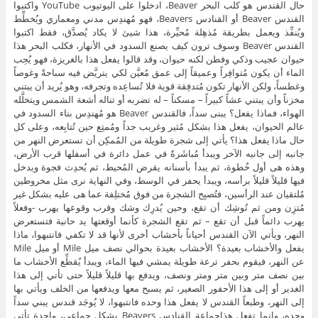
حال القندس هو كلب البحر Beaver، ادخلوا على اليوتيوب YouTube واكتبوا
القندس Beaver أو القنادس Beavers، فهو مُهندِس مدني ومعماري ويُخطِّط
ويُنفِّذ ويعمل بطريقة مُذهِلة مُحيِّرة، هذا شيئ لا يكاد يُصدَّق، فقط اكتبوا
القندس Beaver وسوف ترون كيف يصنع السدود في الأنهار، فكلب البحر هذا
حيوان عجيب وذكي وفطن لكنه حيوان، وقد قالوا يفعل هذا بالغريزة، فهو يُحِب
الماء أن يكون مُتوافِراً وعميقاً إلى عمق مُعيَّن لكي يتريَّض فيه سباحةً وغوصاً
وغطساً، ولكن الأنهار تكون مُتدفِقة قوية فلا تُساعِده وتجرفه، وهو يُريد أن يبتني
مخزناً وأن يبتني عشاً كبيراً – مسكناً – له تضربه أو تناله أشعة الشمس ويتخلَّله
الهواء، فماذا يفعل؟ يبنى سداً، فالقندس Beaver هو مُهندِس بناء السدود في
عالم الحيوان، يفعل هذا بشكل مُثير وغريب جداً ومُمتِع حين تُتابِعه، وعلى كل
حال ماذا يفعل هذا؟ يأتي إلى شجرة طويلة من المُمكِن أن تستعرض النهر من
جانبه إلى جانبه الآخر ويبدأ مُباشَرةً في عمل دائرة في أسفلها قرب الأرض،
وهذه هى أول خُطوة، ثم يبدأ بأسنانه يقرض المُحيط، ثم يُحدِث فجوة ويدخل
فيها قليلاً قليلاً برأسه، ويبدأ يحفر في الوسط، وفي النهاية نرى مثل مخروطين
مُلتقيان عند الرأسين، فتُصبِح الشجرة من فوق مُختلِفة عما هى عليه بشكل غير
مُتزِن ومن ثم تُوشِك أن تقع، وحين يُدرِك وشك وقرب وقوعها يهرب -وفعلاً
يهرب دائماً قبل أن تقع – ثم تقع الشجرة كأنما أوقعتها يد حانية فتستعرض
النهر، ويأتي الآن القندس أحياناً بأخشاب أخرى لأنها قد لا تكفي فانتبهوا، ماذا
يفعل والأخشاب بعيدة؟ الأخشاب بعيدة بحوالي نصف ميل Mile أو ميل Mile
عن النهر، فيقوم بحفر ترعة طويلة يمشي فيها الماء، ويبدأ يُقطِّع الأخشاب ما
بين نصف متر وبين متر ومتر ونصف، ويدفع بها قليلاً قليلاً حتى تأتي إلى هذا
الغدير أو إلى هذا الأحفور الصغير، ثم يسبح معها ويدفعها من الخلف ويأتي بها
إلى النهر، وطبعاً القندس لا يفعل هذا وحده فانتبهوا، لا يُوجَد قندس يبني سداً
وحده، وإنما تفعل هذاجماعة القنادس Beavers بشكل جماعي، واحدة تأتي