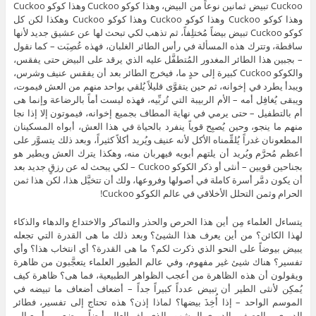
Cuckoo تبيض ثمانين نوعاً من البيض، وهذا كوكو Cuckoo وهذا كوكو Cuckoo
وهذا كوكو Cuckoo وهذا كوكو Cuckoo وهذا كوكو Cuckoo وهكذا لكن كل
كوكو Cuckoo تبيض بيضاً مُختلِفاً، ثم تذهب لكي تبحث لها عن عشيق جديد لأنها
ساقطة، وتترك هذه المسألة في رأس الطائر الغلبان، فهذه عُصِبَت – كما نقول
– بجبين هذا الطائر المغدور المُتطفَّل عليه الذي يرقد على البيض حتى يفقس،
والكوكو Cuckoo كبيرة إلى حدٍ ما، فيخرج الطائر بعد أن يفقس عنيف وشرس،
ويبدأ يطرد في إخوانه، ثم حين يتقوَّى قليلاً يُلقي بواحد منهم من العش فيموت،
ويبقى يُغافِل أمه – الأم الربيبة التي تُربِّيه، فهذه ليست أماً بالرضاعة وإنما هى
أم بالتطفيل – حتى يرمي في نهاية المطاف بجميع إخوانه، فيموتون إلا إذا نجا
منهم ما ينجو، وحين يُصبِح قوياً ينفرد بالحياة في هذا العش، أبواه المسكينان
المطعونان غدراً يُلقِّمناه الأكل لأنه عنيف ويُريد أكلاً كثيراً، وبعد ذلك يتسوَّر على
أعظم مُحرَّم ويُريد أن يلتهم أبويه فيهربان منه، وهكذا يترك العش ويطير هو
بجناحين قويين – أنثى أو ذكر الكوكو Cuckoo – لكي يبحث له عن رزقٍ جديد بعد
أن يكون دمَّر أسرة كاملة في أصولها وفروعها، ولك أن تتخيَّل هذا، لكن هذا ثمن
الحرام وثمن التحلل الأخلاقي في عالم الكوكو Cuckoo!
يتساءل العلماء مِن أين هذا الحرص والحذر والتماكر والاختداع والدهاء والذكاء
لهذا الكائن؟ من أين يعرف هذا الشيئ؟ وبعد ذلك ما هى القدرة التي تجعله
يبيض بيوضاً على النحو الذي ذكرت لكم؟ ما هى القدرة؟ أي انتخاب هذا؟ وأي
تفسير؟ هناك شيئ غير مفهوم، وفي عالم الطيور العلماء يتعجَّبون من ظاهرة
ويقولون أن هذه الظاهرة من أعجب الظواهر الطبيعية، فما هى؟ ظاهرة كيف
يُمكِن لأنثى الطير أن تبيض عدداً كبيراً جداً – أضعاف أضعاف ما تبيضه في
الموسم الواحد – إذا أُخِذَ بيضها؟ لماذا إذن؟ هذه تحتاج إلى تفسير، فطائر
الدوري – العصفور الدوري المشهور الذي يلف العالم أيضاً – يضع من أربع إلى