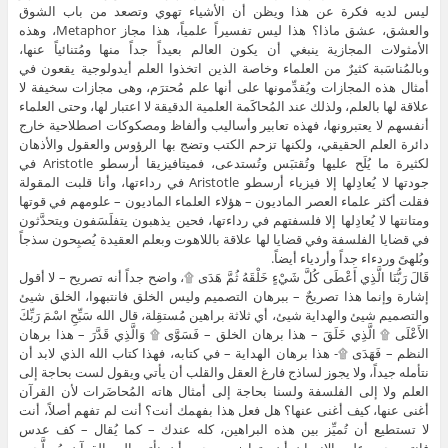
ليس لديه فكرة عن هذا ويظن أن الأشياء تهوي وتصعد من باب الشوق
والعشق، عشق ماذا؟ هذا ليس تفسيراً علمياً، هذا مجاز Metaphor، وهذه
الأمثولات المجازية ينبغي أن يكون العالم بعيداً جداً منها ومُتنائياً عنها،
وبالمُناسَبة كثيرٌ من العلماء وخاصة الذين اتخذوا العلم أيدولوجية يقعون في
أمثال هذه المجازات ويُقدِّمونها على أنها علم مُحترَم، وهى مجازات سخيفة لا
علاقة لها بالعلم، ولذلك عند المُحاكَمة العلمية الدقيقة لا اعتبار لها، وحتى العلماء
أنفسهم لا يعتبرونها، فهذه تعابير وأساليب وألفاظ ومصكوكات اصطلاحية خارج
دائرة العلم الحقيقي، ولكنها تزحم الكتب وتضج بها الرؤوس والعقول والأذهان
لكثيرة ما يُلَح عليها وتُقتبَس وتُستدعى، فميتافيزيقا أرسطو Aristotle في
جودتها لا يُعادِلها إلا فيزياء أرسطو Aristotle في رداءتها، وأنا قلبت المقولة
فقلت أكثر علماء العصر الماديون – هؤلاء العلماء الماديون – علومهم في قوتها
ومتانتها لا يُعادِلها إلا فلسفتهم في رداءتها، فحين يذهبون يتفلَسَفون ويتحدَّثون
في قضايا الفلسفة وفي قضايا لها علاقة باللاهوت وبعلم العقيدة يُصبِحون سذجاً
وبُلهىً وردءاء جداً وأردياء أيضاً.
قَالَ رَبُّنَا الَّذِي أَعْطَى كُلَّ شَيْءٍ خَلْقَهُ ثُمَّ هَدَى ۩، واضح جداً أنه تصريح – لا أقول
إشارة وإنما هذا تصريحٌ – ببرهان التصميم وليس الخلق فانتبهوا، الخلق شيئ
والتصميم شيئ والهداية شيئ، أي ثلاثة براهين مُستقِلة، قال الله سَبِّحِ اسْمَ رَبِّكَ
الأَعْلَى ۩ الَّذِي خَلَقَ – هذا برهان الخلق – فَسَوَّى ۩ وَالَّذِي قَدَّرَ – هذا برهان
النظم – فَهَدَى ۩- هذا برهان الهداية – في كتابه، فهذا كتاب الله الذي لابد أن
نتأمله جيداً، ولا يجوز لساذج فارغ العقل والقلب أن يأتي ويقول لست بحاجة إلى
العلم ولا إلى الفلسفة ولسنا بحاجة إلى أمثال هاته المُحاضَرات لأن القرآن
أغنى عنها، كيف أغنى عنها؟ هل فعل هذا بفهمك أنت؟ أنت لم تفهم أصلاً، أنت
لا تستطيع أن تُميِّز بين هذه البراهين، كله عندك – كما يُقال – كف عدس
فانتبه،يجب على الإنسان أن يتواضع، ويجب أن نأتي إلى القرآن مُسلَّحين