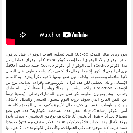
نعود ونرى طائر الكوكو Cuckoo الذي تُسمِّيه العرب الوقواق، فهل تعرفون
طائر الوقواق وبلاد الوقواق؟ هذا إسمه كوكو Cuckoo أو الوقواق، فماذا يفعل
هذا الكوكو Cuckoo؟ أنثى الوقواق أو الكوكو Cuckoo خبيثة ساقطة أخلاقياً،
ترى أن الهوى لا يكون إلا مع الترحال فلا تكتفي بذكر واحد وتطوف على الرجال
لأنها ساقطة وممسوخة، ولذلك حين تضع بيضها لا تجد ذكراً يعترف به كالعالم
الإنساني والله العظيم، لكن هذه قراءة أنثروبمورفية وقراءة أنسانية، نوع من
الإسقاط Projection، ولكننا سنُتيح لها مجالاً وهامشاً ضيقاً، كأن الله تبارك
وتعالى – وهم يقولون الطبيعة لكن نحن نقول الله تبارك وتعالى – يُعطينا درساً
عن الثمن الفادح الذي سوف ترونه اليوم للتسول الجنسي وللتحلل الأخلاقي
ولهتك منظومات القيم، أي كيف تتحلل الأسرة وكيف يتحلل المُجتمَع كله عبر
أنثى الكوكو Cuckoo، فماذا تفعل هذه الساقطة الكوكاوية؟ هذه حين تضع
بيضها لا تجد أباً – نقول أباً وليس أبّاً، فالأبّ هو نوع من الحشيش – يعترف بأبوة
هؤلاء الأنغال ولاد الحرام، فلا يُوجَد كوكو Cuckoo ذكر يعترف بهم فتتورَّط، وهذا
شيئ غريب لأنه موجود حتى في الحيوانات، وكأن ذكر الكوكو Cuckoo يقول لها
أنا لا أعترف لأن أنتِ كل يوم عند رجل آخر وكل يوم في حضن رجل أجنبي،