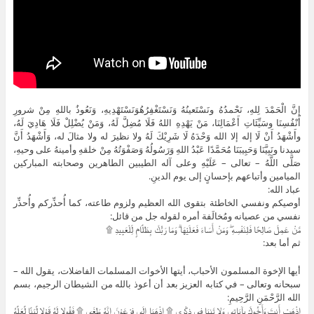
إِنَّ الْحَمْدَ لِلهِ، نَحْمدُهُ ونَسْتَعينُهُ وَنَسْتَغْفِرُهُوَنَسْتَهْدِيهِ، وَنَعُوذُ باللهِ مِنْ شرورِ
أَنْفُسِنَا وسَيِّئَاتِ أَعْمَالِنَا، مَنْ يَهْدِهِ اللهُ فَلَا مُضِلَّ لَهُ، وَمَنْ يُضْلِلْ فَلَا هَادِيَ لَهُ،
وأَشْهَدُ أَنْ لَا إله إلا الله وَحْدَهُ لَا شَرِيْكَ لَهُ ولا نظيرَ له ولا مثالَ له، وَأَشْهَدُ أَنَّ
سيدنا ونَبِيَّنَا وَحَبِيبَنَا مُحَمَّدًا عَبْدُ اللهِ وَرَسُولُهُ وَصَفْوَتُهُ مِنْ خلقهِ وأمينهُ على وحيهِ،
صَلَّى اللَّهُ – تعالى – عَلَيْهِ وعلى آله الطيبين الطاهرين وصحابته المباركين
الميامين وأتباعهم بإحسانٍ إلى يوم الدينِ.
عباد الله:
أوصيكم ونفسي الخاطئة بتقوى الله العظيم ولزوم طاعته، كما أُحذِّركم وأُحذِّر
نفسي من عصيانه ومُخالَفة أمره لقوله جل من قائل:
مَّنْ عَمِلَ صَالِحًا فَلِنَفْسِهِ ۖ وَمَنْ أَسَاءَ فَعَلَيْهَا ۗ وَمَا رَبُّكَ بِظَلَّامٍ لِّلْعَبِيدِ ۩
ثم أما بعد:
أيها الإخوة المسلمون الأحباب، أيتها الأخوات المسلمات الفاضلات، يقول الله –
سبحانه وتعالى – في كتابه العزيز بعد أن أعوذ بالله من الشيطان الرجيم، بسم
الله الرَّحْمَنِ الرَّحِيمِ:
اذْهَبْ أَنتَ وَأَخُوكَ بِآيَاتِي وَلا تَنِيَا فِي ذِكْرِي ۩ اذْهَبَا إِلَى فِرْعَوْنَ إِنَّهُ طَغَى ۩ فَقُولا لَهُ قَوْلا لَّيِّنًا لَّعَلَّهُ