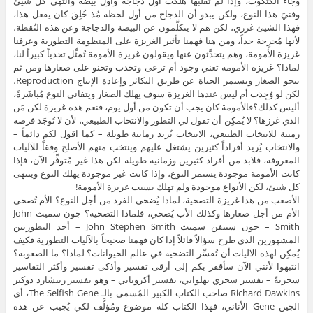
وجاء الكتكوت، وإذا لم تُقلِّبها هلكت أول دجاجة وأول بيضة وانتهى كل شيئ
وفنيَ هذا النوع، ولكن يبدو أن الدجاج من أول لحظة مُذ خُلِقَ كان يفعل هذا،
فهذا الشيئ غرزي، لكن هم لا يتكلَّمون عن البيضة والدجاجة وعن هذه النُقطة،
لأنها مُحرِجة جداً، ومن هنا فهمنا تأثير الغريزة على المنظومة التطورية وعرفنا
غريزة الأمومة، وهم يتحدَّثون عنها ويقولون غريزة الأمومة تُمثِّل تحدياً كبيراً لنا،
لماذا؟ غريزة الأمومة تعني وجود أم ترعى وتحدب وتحنو على صغارها ومن ثم
ينجو الصغار وتستمر الحياة عن طريق التكاثر وإعادة الإنتاج Reproduction،
لكن لو وُجِدَت أم ليس عندها الغريزة سوف يهلك الصغار ويتفانى النوع مُباشَرةً،
أليس كذلك؟فالأمومة كان يجب أن تكون من أول يوم، فنعم هذه غريزة لكن مَن
الذي غرزها؟ لا يُمكِن أن تقول لي التطور والانتخاب الطبيعي، لأن لا تُوجَد فرصة
زمنية للانتخاب الطبيعي، الانتخاب يُريد زمانية طويلة – كما اقول لكم دائماً –
والانتخاب يُريد أفراداً كثيرين يشتغل عليهم وينتخب منهم الأصلح وفقاً للآليات
المعروفة، فلابد من أفراد كثيرين وزمانية طويلة لكن هذا غير مُتوفِّر الآن، فإذا
كانت الأمومة موجودة يستمر النوع، وإذا كانت غير موجودة يهلك النوع وينتهى
كل شيئ، لكن الأنواع موجودة ولم تهلك بسبب غريزة الأمومة!
الأصعب من هذا غريزة التضحية، لماذا يُضحي الفرد من أجل النوع؟ الأم تُضحي
الأم من أجل صغارها وكذلك الأب يُضحي، فلماذا التضحية؟ جون سميث John
Smith – جون ستيفن سميث John Stephen Smith – أحد التطوريين
المشهورين الذي طرح سؤالاً قائلاً إذا كان فهمنا صحيحاً بالآليات التطورية فكيف
يُمكِن لهذه الآليات أن تُفسِّر التضحية في عالم الحيوانات؟ لماذا؟ ما الصعوبة؟
انتبهوا لأنني الآن سأقفز بكم إلى أرقى تفسير وأذكى تفسير وأكثر التفاسير
سحريةً – تفسير سحري بهلواني، تفسير أكروباتي – وهو تفسير ريتشارد دوكنز
Richard Dawkins صاحب الكتاب الكبير المُسمى بالـ The Selfish Gene، أي
الجين Gene الأناني، فهذا الكتاب كله موضوع ومُؤلَّف لكي يُجيب عن هذه