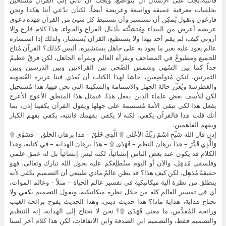
بخلفيات معرفية عميقة وواسعة وعريضة أيضاً، لكنأن ندّعي أننا هكذا ونحن
فارغون ونقول يُمكِن أن تستسبر وأن تستنبط كل شيئ من القرآن فهذه دعوى
عريضة أعرض من البيداء ومُتشبِّثة بأذيال الفراغ والخواء، هذا كلام فارغ وإلا
أروني كيف، لم يقم أحد بهذا ولا يستطيع، القرآن يُستشار، ولذلك إذا استشاره
عالم يعود عليه بغير ما يعود به على جاهل يستشيره، أليس كذلك؟ القرآن مُتاح
للجميع ومطبوعٌ في المصاحف ويقرأه العالم ويقرأه الجاهل، لكن فرقٌ عظيمٌ
جداً كما بين السُهى وشمس الضُحى ببن القراءتين وبين الدرسين وبين
الثمرتين، لنكن مُتواضِعين، حاشا لهذا الكتاب أن يُغذي فينا غريزة العُنجهية
والغطرسة ويُعزِّز حالة الجهل والاستنامة والسكينة التي نحن فيها، هذا مُستحيل
لكن للأسف بعض علماء الدين يفعل هذا، فبمثل هذا المنطق الأعوج الأعرج
يفعل هذا لكي تبقى الأمة مُستنيمة على جهلها ويقول القرآن يكفينا إذن، بما
أنك قلت هذا فالقرآن يكفي، لكنه لا يكفي بفهمك فانتبه، يكفي بفهم الكبار
وبفهم الفاهمين.
إذن قال الله سَبِّحِ اسْمَ رَبِّكَ الأَعْلَى ۩ الَّذِي خَلَقَ – هذا برهان الخلق – فَسَوَّى ۩
وَالَّذِي قَدَّرَ – هذا برهان النظم – فَهَدَى ۩ – هذا برهان الهداية – في كتابه، وهذا
الكلام قد يكون عند بعض الناس إنشائياً، لكنه ليس إنشائياً بل له عمق علمي
وفلسفي مُذهِل، والآن أو اليوم سنُطلِعكم عليه بحول الله تبارك وتعالى، فهو
حقيقةً مُذهِل، لكن كيف هذا؟ قد يظن عالمٌ مادي طبيعي أن التصميم يكفي لأنه
ينطلق من نظرة آلية ميكانيكية في تفسير عالم الحياة – مثلاً – وعالم الموات،
أي في تفسير العالم كله من خلال نظرة ميكانيكية، ويقول التصميم يكفي ولا
نحتاج هداية، هداية ماذا؟ هذا حديث ديني، وهذا الحديث يفوح برائحة الغيب
ورائحة المُقدَّس، ما معنى فَهَدَى ۩؟ نحن لا نحتاج إلى الهداية، إنه التنظيم
والتصميم فقط، والتصميم ابن الصدفة وابن الاتفاقات، لكن هذا كلام آخر لسنا