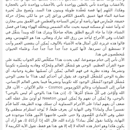
بالأعشاب وواحدة تأتي بالطين وواحدة تأتي بالأخشاب وواحدة تأتي بالحجارة
وهكذا، المُهِم إنها قصة مُعقَّدة طويلة ويبنون هذا السد، ويُصبِح مثل بُحيرة
صناعية الماء فيها عميق بالعمق الكافي ورائق إلى حدٍ ما لكي يتحرَّك حركة
خفيفة، فيُمارِس فيها رياضة أو تريّض السباحة والغطس، في العُمق يبني مخازن
له وأما عشه أو مسكنه فيبنيه بحيث تناله الشمس ويتخلَّله الهواء وهذا في فصل
الشتاء، فإذا ما جاء الربيع الطلق يغتاله ضاحكاً ويترك هذا كله ويبدأ يتنقَّل في
الغابات وفي الأحراج ليأخذ من رزق الله تبارك وتعالى، هذا هو المُهندِس، وهم
قالوا هذه غريزة، لكن أمثال هاته الأشياء بالألوف، يُمكِن أن ينقضي العمر وأنت
لا تستطيع أن تسردها، لأنها كثيرة جداً جداً جداً جداً جداً، وعلماء الحيوان
مُتخصِّصون في هذا.
الآن نأتي إلى ختام موضوعنا، كيف يحدث هذا؟ سنُلخِّص لكم الجواب بكلمة على
ضوء القرآن العظيم، الوحي هو مُشغِّل العالم ومُحرِّكه وهاديه ومُسيِّره تكوينياً
وتشريعاً، وهذه نظرية في فهم العالم، يُمكِن أن نُسمّيها نظرية وحيانية، أي
نظرية الوحي كمُشغِّل للوجود، قد يقول لي أحدكم كيف هذا؟ ما معنى الوحي
مُشغِّل للوجود؟مُشغِّل الوجود كله تكوينياً وتشريعاً فيما يخص العالم الإنساني،
فنأتي إلى السماوات وعالم الكوزموس Cosmos – عالم الأكوان – الآن، قال
الله وَأَوْحَىٰ فِي كُلِّ سَمَاءٍ أَمْرَهَا ۚ ۩، إذن هذا هذا بالوحي أم ليس بالوحي؟
بالوحي، ولا يُمكِن أن تفهم ولا يُمكِن لنيوتن Newton لو أُوتيَ مثل عقله ألف
ضعف أن يفهم لماذا على الأجرام السماوية أن تسلك بهذه الطريقة، كلما قدَّم
تفسيراً سأل ولماذا؟ وفي النهاية لن يعرف طبعاً، لا يُوجَد استلزام منطقي ولا
عقلي وفي الأمادي القُصوى ولا حتى علمي، فانتبهوا الأمور هكذا موجودة في
النهاية، ولكننا نقول تُعلَّل بماذا؟ بإرادة الله، قال الله إِذَا أَرَدْنَاهُ ۩، هو أراد أن
يكون هكذا وهو اختار هذه الحالة لا إله إلا هو، هذا هو فقط، تقول الآية الكريمة لَا