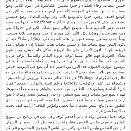
خمس بيضات، وجاء العلماء وأخذوا بيضتين، فمُباشَرةً في اليوم الثاني وضع
بيضتين جديدتين، وهو في الموسم كله يضع أربع أو خمس بيضات، لكن الآن
الوضع اختلف، وحين أخذوا ثلاثة وضع ثلاثة، وفي نهاية المطاف وضع خمسين
بيضة ولم يكتف لخمس بيضات، وطائر النقّار – kingfisher – أخذوا منه بيضه
فحدث نفس الشيئ، علماً بأنه يضع حوالي سبع بيضات، لكن حين أخذوا البيض
وضع بيضاً جديداً، وهكذا تكرَّر الأمر أكثر من مرة، حتى وضع في ثلاثة وسبعين
يوماً إحدى وسبعين بيضة، فمن أين هذه القدرة على الإنتاج؟ ولماذا؟ لابد أن
يكون البيض سبع بيضات هنا أو خمس بيضات هناك، فلماذا إذن؟ يقولون هذه
غريزة، لكن أنا أقول لكم أن حتى هنا الغريزة بشكل عام تفشل، يُوجَد شيئ
يتعدَّى الغريزة، فهم قالوا مثلما تُوجَد غريزة التكاثر والتناسل تُوجَد غريزة
التبييض، لكن هنا يُوجَد شيئ يتعدَّى الغريزة ويخدم خُطة خادمة وشغَّالة في
موضوع التوازن الحيوي، هذا النوع من الطير لابد أن يضع في الموسم خمس
بيضات وليس ثلاث بيضات حتى لا ينقرض، لكن هل هو يفهم هذه الخُطة؟ هل هو
عالم في الإيكولوجيا Ecology؟ هل هذا الطائر عنده بكالوريوس أو ماجسيتر أ
ودكتوراة في علم الإيكولوجيا Ecology وعلم البيئة والتوازن الحيوي؟ لماذا
إذن؟ العلماء يقولون هذه الظاهرة من أعجب الظواهر وصعب جداً تفسيرها،
فهنا لا تضع سبع بيضات وإنما تضع سبعين أو إحدى وسبعين بيضة، وهناك لا تضع
أربع وخمس بيضات وإنما تضع خمسين، فما هذه القدرة غير مفهومة لدى
الطيور على إنتاج البيض بحيث دائماً تُغطي وتُعوِّض الفاقد؟ أرأيتم كيف يحدث
هذا؟ هذا شيئ غريب!
يُوجَد لدينا القندس، وقد قال لي أحدهم يُوجَد رجل غبي في برنامح مَن سيربح
المليون لا يعرف ما هى القدس، فقلت له هذا مُستحيل، لكن اتضح أن السؤال
كان عن القندس وليس القدس، وكثير من الناس لا يعرفون القندس، وعلى كل