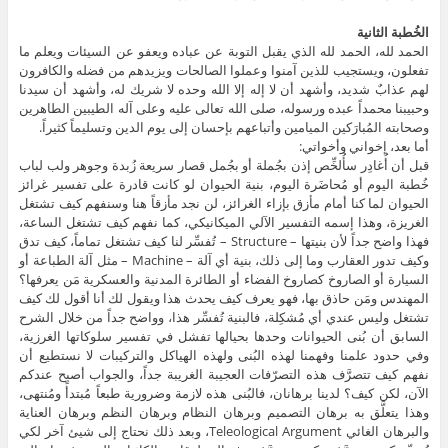
الخُطبة الثانية
الحمد لله، الحمد لله الذي يقبل التوبة عن عباده ويعفو عن السيئات ويعلم ما
تفعلون، ويستجيب للذين آمنوا وعملوا الصالحات ويزيدهم من فضله والكافرون
لهم عذابٌ شديد، وأشهد أن لا إله إلا الله وحده لا شريك له، وأشهد أن سيدنا
وحبيبنا محمداً عبده ورسوله، صلى الله تعالى عليه وعلى آله الطيبين الطاهرين
وصحابته المُبارَكين الميامين وأتباعهم بإحسان إلى يوم الدين وتسليماً كثيراً.
أما بعد، إخواني وأخواتي:
قبل أن أُغادِر سأُلخِّص إذن بجُملة أو بجُمل قصار سريعة زُبدة وجوهر ولب لباب
خُطبة اليوم أو مُحاضَرة اليوم، بنية الحيوان لو كانت قادرة على تفسير غرائز
الحيوان لما كنا أمام مأزق بإزاء الغرائز، لن نجد مأزقاً هنا وسنفهم كيف تشتغل
الغريزة، وهذا إسمه التفسير الآلي الميكانيكي، كما نفهم كيف تشتغل الساعة،
فهذا واضح جداً لأن بنيتها – Structure – تُفسِّر لنا كيف تشتغل تماماً، كيف تدق
وكيف تدور العقارب وما إلى ذلك، بنية أي آلة – Machine – مثل آلة الطباعة أو
السيارة أو الصاروخ كصاروخ الفضاء أو الطائرة المدنية والعسكرية مَن يعرفها؟
المهندس ومَن حاذق بها، فهو يعرف كيف يحدث هذا ويقول لك أنا أقول لك كيف
تشتغل وليس عندي أي مُشكِلة، فالبنية تُفسِّر هذا، وواضح جداً من خلال الشرح
السابق أن بُنى الحيوانات وحدها بحيالها تفشل في تفسير سلوكاتها الغرزية،
وفي حدود علمنا وفهمنا لهذه البُنى ولهذه الهياكل والتركيبات لا نستطيع أن
نفهم كيف تتصرَّف هذه التصرّفات العجيبة الغريبة جداً، والجواب أصبح عندكم
الآن، لكن كيف؟ لدينا برهانان، فالبُنى هذه لازمة وضرورية طبعاً مُبتدأً ومُنتهى،
وهذا يتعلَّق به برهان التصميم وبرهان النظام وبرهان النظم وبرهان العناية
والبرهان الغائي Teleological Argument، وبعد ذلك نحتاج إلى شيئ آخر لكي