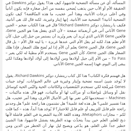
المسألة، أي عن مسألة التضحية فانتبهوا، كيف هذا؟ يقول دوكنز Dawkins في
الحقيقة الأم أو الأب حين يذهب يُضحي بنفسه من أجل صغاره فإنه يكون أنانياً
وفي أعلى درجات الأنانية، وهذا أمر عجيب، ما هذه المنُاقَضة؟ كيف تكون
التضحية أنانية؟ التضحية ضد الأنانية، إنها إيثار وغيرية، لكنه قال لك هى أنانية،
فكيف يا ريتشارد دوكنز Richard Dawkins؟ قال في هذا الكتاب ضخم – الجين
Gene الأناني أتى في أربعمائة صفحة – لأن الذي يفعل هذا هو الجين Gene،
فالجين Gene الأناني الذي يُريد أن يعبر ويُريد أن يستمر من جيل إلى جيل، كأن
الأم تعلم هذا، لكنه لم يقل الأم التي عندها غريزة – يا ليته قال الأم – بل قال
الجين Gene، قال الجين Gene يعلم أن الأم إذا لم تُضح هلك الصغار، فإذا هلك
الصغار هلك الجين Gene، كأن الجين Gene يستخدم الأم مطيةً له لكي يعبر –
To Pass – من الأم إلى جيل أولادها ومن أولادها إلى أولاد أولادها وهكذا لكي
يبقى إلى اليوم، فهذا إسمه الجين Gene الأناني.
هل فهمتم فكرة الكتاب؟ هذا كل كتاب ريتشارد دوكنز Richard Dawkins، يقول
لا يُوجَد شيئ اسمه تضحية وإيثار وغيرية في عالم الحيوانات، تُوجَد جينات
Genes مُبرمَّجة لكي تستخدم المُتعضيات والكائنات الحية والبُنى الحية كوسائل
نقل أو وسائل مُواصَلات أو مراكب لها أو ماكينات، فهو قال هذه ماكينات –
Machines – تستخدمها لكي تعبر بها إلى الأجيال الأخرى، وهذا أمر عجيب، هل
هذا تفسير علمي؟ هل هذه لغة علمية؟ هل تشتمون هنا رائحة علم؟ هل وجدتم
رائحة علم قابل للتزييف أو علم قابل للاختبار؟ لا يُوجَد هذا أبداً، هذه – كما قلت
لكم – مجازات Metaphors، وهذه اللغة الأدبية الشعرية في العلم فاشلة لأنها
ذبح للعلم، العلم حين يبدأ يتحدَّث بهذه الطريقة يفشل فانتبهوا، هذا الشيئ
خطير جداً على العلم، هو يدّعي ويصيح ليل نهار أن الخطر من الدين ومن