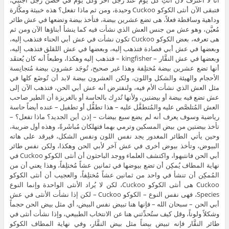
فتبقى الآن أنثى الكوكو Cuckoo وحيدة، ومن ثم ماذا تفعل؟ هذه خبيثة ومكَّارة
وداهية وساقطة فعلاً، هى تضع عشرين بيضة، فتأخذ بيضة وتضعها في عش طائر
مُعيَّن، وهو عش من جنس العش الذي نشأت فيه كما ينشأ أبناؤها الآن ومن ثم
هى تعرفه، بعض الكوكو Cuckoo تكون نشأت في عش أبي الحناء فتذهب إليه،
وبعضها في عش أبي فصادة فتذهب إليه، وبعضها في عش اللقلق فتذهب إليه،
وبعضها في عش النقَّار – kingfisher – فتذهب إليه وهكذا، وطبعاً أنه كان يُعتقَد
أنها تضع عشرين بيضة مُختلِفة وهذا غير صحيح، تُوجَد عشرون بيضة مُتجانِسة
الأحجام والهيئة والشكل واللون، ولكن العشرون بيضة لابد أن تُوضَع كلها في
مثل العش الذي نشأت الأم فيه، ولنفترض أنه عش أبي الحن، فتذهب الآن إلى
عش تضع فيه بيضة أو بيضتين، ولأنها تُدرِك بالحاسة أو بالغريزة أن الطير صاحب
العش المُتلصَّص عليه والمُتطفَّل عليه – هذا تطفُّل أو تطفيل – عنده أيضاً حاسة
رياضية وسوف يعرف أنه لم يضع سبع بيضات – إذن أين الجديد؟ ماذا تفعل؟ –
تأخذ بيضتين من بيض المسكين وترمي بهما فتهلكان مُباشَرةً، وهذه أول ضريبة،
وحين يأتي الطائر المغدور يجد نفس اللون ونفس الشكل، فيرقد على هاته
البيوض، وتأخذ بيوض أخرى في عش آخر لأبي الحن وهكذا، ولكن نفس طائر
أبي الحن فانتبهوا، واكتشف العلماء ووجد الباحثون أن أنثى الكوكو Cuckoo في
نهاية المطاف يُمكِن أن تضع بيوضها في ثمانين عشاً مُختلِفاً، وهذا يعني أن من
المُمكِن أن تنشأ في واحد من ثمانين عشاً مُختلِفاً، والعجيب أن أنثى الكوكو
Cuckoo هى أنثى الكوكو Cuckoo، لكن لا يُراد الأنثى الواحدة وإنما النوع
Species، فهى نفس النوع – الكوكو Cuckoo – لكن إذا نشأت الأنثى في عش
أبي الحن – سبحان الله – فإنها هنا تبيض نفس البيض، أي مثل بيض الحن حجماً
وشكلاً ولوناً، وقل كيف ستُحدِّثني هنا عن الانتخاب الطبيعي، وإذا نشأت أنثى في
طائر النقَّار فإنه تبيض بيضاً مثل بيض النقَّار، وفي نهاية المطاف الكوكو