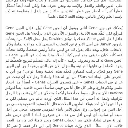
المُتدينين، نعم كثير جداً من المُتدينين في الشرق والغرب بُلهاء ولذا هم خطر
على الدين والعلم والعقل والإنسانية ونحن نعرف هذا ولكن أنت أيضاً تُشكِّل
خطراً كبيراً – أخطر من خطر المُتدينين – لأنك من داخل المنظومة تتحدَّث
بإسم العلم وتُغرِّر بالناس، وهذه اللغة لا تُقبَل علمياً.
يُحدِّثك عن جين Gene أناني ويقول أن الجين Gene يُبرِّر، فإذن الجين Gene
مُبرمَّج لكي يُنفِّذ هذه الأنانية، والسؤال الآن مَن الذي برمَّجه؟ هل الجين Gene
عاقل؟ هل الجين Gene عندك يا دوكنز Dawkins يحل محل الإله؟ مرة يتحدَّث
داروين Darwin في أصل الأنواع عن الانتخاب الطبيعي كأنه هو الإله تماماً، وكأن
الانتخاب عاقل، وبعد ذلك يقول لك هو ليس عاقلاً وليس شخصاً، ولكننا تتحدَّث
عنه كأنه كيان حقيقي وهو ليس كياناً أصلاً، وهذا يتحدَّث عن الجين Gene –
الجين Gene له كيانية ومعروف تركيبه – كأنه إله عاقل مُصمِّم مُبرمِج فيُخطِّط ثم
يقود الخُطة إلى غايتها النهائية، والسؤال الآن مَن الذي برمَجه؟ مِن أين للجين
Gene وهو مُجرَّد تركيب كيمياوي مُعقَّد هذه العقلية وهذا الوعي؟ مِن أين له
الحرص على البقاء Survival؟ من أين له هذا؟ ولماذا؟ وهل لابد أن نبحث عن
غرائز في الجينات Genes – على مُستوى الجينات Genes – أيضاً؟ هذا انتحار
علمي وكلام فارغ، وعلى كل حال أنا من جهتي سأُسدِّد ضربة قاضية أيضاً لدوكنز
Dawkins الآن وبمثال بسيط جداً، فما رأيكم؟ ونتحدَّى مَن كان يقتنع بهذا الرجل
ليُراسِله وليقل له أجبني عن هذا المثال الذي أورده عالم دين مسلم، لكن ما
هو؟ انتبهوا لأن أحد هؤلاء الماديين الملاحدة قال أنا مُستعِد للتضحية بنفسي من
أجل اثنين من إخواني، وإذا تعلَّق الأمر بأبناء عمومتي فسوف أُضحي من أجل
سبعة أو ثمانية، أي ليس أقل من هذا، هل تعرفون لماذا؟ الذي درس علم
الوراثة يعرف لماذا، فلكي تمر الجينات Genes وتعبر كاملةً لابد من هذا العدد،
فالأب الآن – مثلاً – الذي ورَّث جيناته Genes إلى ابن ذكر فقط لا تعبر كل