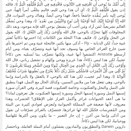
إِلَى أُمِّكَ مَا يُوحَى أَنِ اقْذِفِيهِ فِي التَّابُوتِ فَاقْذِفِيهِ فِي الْيَمِّ فَلْيُلْقِهِ الْيَمُّ ۩، فالله
إذن يقول فَلْيُلْقِهِ الْيَمُّ ۩، أي أن هذا وحي لليم، فاليم يتلقَّى أمراً إلهياً، حين
يُوحى إليه بأمر يُنفِّذه خاشعاً باخعاً، فهذا وحي أيضاً، وهناك وحي النبوات، قال
الله إِنَّا أَوْحَيْنَا إِلَيْكَ كَمَا أَوْحَيْنَا إِلَىٰ نُوحٍ وَالنَّبِيِّينَ مِن بَعْدِهِ ۚ ۩، وهذا وحي يُشغِّل
العالم تشريعياً، لمَن أراد ومَن أحب أن يشتغل بوحي الله فإنه موجود، وبعد ذلك
المخلوقات كلها تتحرَّك بالوحي، قال الله وَأَوْحَىٰ رَبُّكَ إِلَى النَّحْلِ ۩، الله يقول
عن النحل وَأَوْحَىٰ ۩، فكيف هذا؟ النحلة من الكائنات إذا اختبرتها ذكائياً تُعتبَر
غبية جداً، لكن الذبابة – Fly – أذكى منها بكثير، فالنحلة غبية ومن ثم اختبرها بأي
شيئ خارج الغرائز الخاص بها وسوف تجد أنها غبية وتتصرَّف بغباء، ومن أيام
أرسطو Aristotle اكتشفوا أنها غبية، ولكنها تتصرَّف بما نُسمّيه نحن ذكاءاً
عجيباً، لكن هذا ليس ذكاءاً، هذا غريزة ووحي وإلهام و تشغيل رباني، قال الله
وَأَوْحَى رَبُّكَ إِلَى النَّحْلِ أَنِ اتَّخِذِي مِنَ الْجِبَالِ بُيُوتًا وَمِنَ الشَّجَرِ وَمِمَّا يَعْرِشُونَ ۩
ثُمَّ كُلِي مِن كُلِّ الثَّمَرَاتِ فَاسْلُكِي سُبُلَ رَبِّكِ ذُلُلاً يَخْرُجُ مِن بُطُونِهَا شَرَابٌ مُّخْتَلِفٌ
أَلْوَانُهُ ۩، وهذا أمر عجيب، لكن هذا كله بالوحي، لا بالعقل ولا بالدراسة وإنما
بالوحي، وهى تفعل هذا من ملايين السنين، وكذلك الحال مع النمل، فهذا ينطبق
على النمل والنحل والعنكبوت، وخاصة العنكبوت قصة كبيرة، وفي القرآن سورة
إسمها النمل وسورة إسمها النحل وسورة إسمها العنكبوت، هل تعرفون لماذا؟
ما هى أعقد الحيوانات غرائز وأكمل الغراز على الإطلاق؟ الحشرات وهذا
معروف، لأنها ضعيفة في المملكة الحيوانية وتُتعرَض لعوادي كثيرة من البيئة
ومن المُفترِسات فكمَّل الله لها غرائزها، فتتصرَّف بالغرائز تصرّفات لن نقول
من أذكى وإنما من أغرز – إن جاز التعبير – ما يكون ومن أكثرها مُلهاميةً
ووحيانيةً، لكن هذا ليس ذكاءاً.
داروين Darwin والتطوّريون والماديون يفشلون أمام النملة العاملة، وباختصار