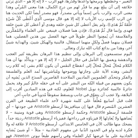
التعبير – وخطَّطها وبرمجها وأعدها وقدَّرها، فهو الرب – لا إله إلا هو – الذي يُربِّي
خلائقه إلى أن يبلغ بهم ما قدَّر لهم من درج الكمال، هذا معنى المُربِّي وهذا
معنى الرب، والرب يأتي إسماً ويأتي مصدراً، فهو مصدر أيضاً لكن الحديث هنا
عن الرب كإسم، رب الأرباب لا إله إلا هو، قال موسى الَّذِي أَعْطَى كُلَّ شَيْءٍ
خَلْقَهُ ثُمَّ هَدَى۩، ولم يقل أعطى كل شيئٍ خلقه وهدى أو أعطى كل شيئٍ خلقه
فهدى وإنما قال ثُمَّ هَدَى۩، فإذن هما فصلان، فينبغي على العلماء والمُفكِّرين
والفلاسفة أن يُمعِنوا النظر طويلاً في جهة الفصل بين هذين الفصلين، هما
فصلان بينهما فصلٌ ولكلٍ منهما استقلال، فالبنية والهيكل شيئ، والهداية شيئٌ
آخر، وهذا من بدائع كتاب الله تبارك وتعالى .
اليوم ستسمعون إلى البرهان وإلى تنظيم هذا البرهان بطريقة تُثير العجب
والدهشة ويعمق بها التأمل في جلال الجليل – لا إله إلا هو – ويتأكَّد بها أن هذا
الكلام مُحالٌ مُحالٌ مُحالٌ إلى انقطاع النفَس أن يكون كلام بشر، إنه كلام رب
البشر، وهذه الآية على وجازتها ووضوحها ومُباشريتها تُمد العلم والفلسفة
والفكر وتتحدَّى العلمويين الماديين الملاحدة القاصرين السذج الذين يُشبِه أن
يكون بعضهم من قبيلة البُله من البشر على أنه في حقله عالمٌ كبير وقد يحمل
جائزةً عالمية كجائزة نوبل Nobel للعلوم، لكنه في هذه الميادين أقرب إلى
البلاهة، ولا عجب أن يتفوَّق في جانب ويسقط سقوطاً مُدوياً في جانبٍ آخر.
قلت قبل أسابيع مُعلِّقاً على كلمة شهيرة لأحد علماء الطبيعة في القرن
العشرين المُنصرِم قال فيها إن ميتافيزيقا أرسطو Aristotle في جودتها – أي
فلسفة أرسطو Aristotle وحكمة أرسطو Aristotle وهى قوية ومتينة – لا
يُضاهيها ولا يُعادِلها إلا فيزياؤه في رداءتها، ففيزياء أرسطو Aristotle رديئة جداً ،
يضحك منها طالب الآن في الخامس الابتدائي، أرسطو Aristotle لا علاقة له ولا
فكرة لديه ولو في الحدود الدُنيا عن مفهوم الجاذبية – مثلاً – أو شيئ يُشابِه
الجاذبية على ما عرضها كبار العلماء وفي رأسهم طبعاً نيوتن Newton، فهو