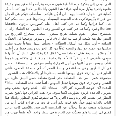
الذي أوحى إلى بفكرة هذه الخُطبة شيئ تذكرته وقرأته وأنا صغير وهو حقيقة
علمية واقعية ولأول مرة أُعيد قراءة هذا الشيئ وأنا جالس هكذا بين كنت أُحضِّر
خُطبة عن الدجال، فكنت اليوم – لن أُدجِّل عليكم – سأخطب فيكم عن الدجال
من غير تدجيِّل،وتذكرت هذه الحقيقة البسيطة، وسأتلوها على مسامعكم كما
هى، كما قرأتها وكما هى في كتب أهل العلم كموريس بيرتون Maurice
Burton وغيره وكما هى في كتب عن الطيور وحياة الطيور، أحد العلماء أراد أن
يستفرخ البيض – يقوم بعملية تفريخ للبيض – بمعنى استخراج الفراريج من
البيض بطريقة صُنعية أو صناعية Artificial، فأتى بالبيوض ووضعها في الحضَّانة
البدائية – أول شكل من أشكال الحضَّانة – وسلَّط عليها إشعاعاً بحيث يتناول
تدفئتها من جميع جوانبها، والبيضة تُدفَّأ من كل الجوانب وليس فقط من أعلى،
فأتاه فلاح بالصدفة وقال له ماذا تفعل؟ فقال كذا وكذا، قال عليك أن تُقلِّبها يا
سيدي، فأعرض عنه ساخراً قائلاً لا، والدجاجة المسكينة بل وكلالطيور عموماً
تُقلِّب بيوضها، فهى تُقلِّبها من أجل الحرارة، وأنتم تعرفون هناك منطقة الحضن
في كل الطيور، وهى منطقة في وسط الصدر تُسمَّى منطقة الحضن، فأنثى
الطير قبل أن ترقد فوق بيوضها تلتقط بمنقارها أو بالاحتكاك هذه الشعور –
مجموعة شعر – من هذه المنطقة حتى تُصبِح منطقة حضن البيض عارية من
الشعر، وحين ترقد فوق بيوضها تجعل البيوض دائماً تحت هذه المنطقة، لماذا؟
للدفء لأن الأوعية الدموية أكثر الآن – سبحان الله – لعدم وجود الشعر، وهم
يقولون لك هذه غريزة تطوَّرت، لكننا سوف نرى هذه الغرائز، فهل تُفلِح نظرية
التطوّر في تفسير الغريزة ونشأة الغريزة؟ هنا سقوط مُدوي للتطوّر، ولذلك هذا
الباب بالذات مُهِم جداً، وقد قلت لكم أنني فرغت من قراءة كتاب أزيد من
خمسمائة صفحة تقريباً يتحدَّث عن الداروينية الشرسة، وللأسف كاتبه عربي
مُقيم في إسبانيا ولم يتحدَّث عن الغريزة في سطر واحد، لأنه طبعاً يهرب من