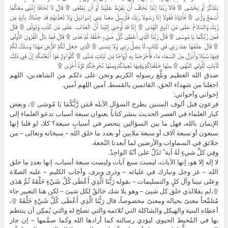
يَتَذَكَّرُ أَوْ يَخْشَى ۩ قَالا رَبَّنَا إِنَّنَا نَخَافُ أَن يَفْرُطَ عَلَيْنَا أَوْ أَن يَطْغَى ۩ قَالَ لا تَخَافَا إِنَّنِي مَعَكُمَا
أَسْمَعُ وَأَرَى ۩ فَأْتِيَاهُ فَقُولا إِنَّا رَسُولا رَبِّكَ فَأَرْسِلْ مَعَنَا بَنِي إِسْرَائِيلَ وَلا تُعَذِّبْهُمْ قَدْ جِئْنَاكَ بِآيَةٍ مِّن
رَّبِّكَ وَالسَّلامُ عَلَى مَنِ اتَّبَعَ الْهُدَى ۩ إِنَّا قَدْ أُوحِيَ إِلَيْنَا أَنَّ الْعَذَابَ عَلَى مَن كَذَّبَ وَتَوَلَّى ۩ قَالَ
فَمَن رَّبُّكُمَا يَا مُوسَى ۩ قَالَ رَبُّنَا الَّذِي أَعْطَى كُلَّ شَيْءٍ خَلْقَهُ ثُمَّ هَدَى ۩ قَالَ فَمَا بَالُ الْقُرُونِ الأُولَى
۩ قَالَ عِلْمُهَا عِندَ رَبِّي فِي كِتَابٍ لّا يَضِلُّ رَبِّي وَلا يَنسَى ۩ الَّذِي جَعَلَ لَكُمُ الأَرْضَ مَهْدًا وَسَلَكَ لَكُمْ
فِيهَا سُبُلا وَأَنزَلَ مِنَ السَّمَاء مَاء فَأَخْرَجْنَا بِهِ أَزْوَاجًا مِّن نَّبَاتٍ شَتَّى ۩ كُلُوا وَارْعَوْا أَنْعَامَكُمْ إِنَّ فِي ذَلِكَ
لَآيَاتٍ لِّأُولِي النُّهَى ۩ مِنْهَا خَلَقْنَاكُمْ وَفِيهَا نُعِيدُكُمْ وَمِنْهَا نُخْرِجُكُمْ تَارَةً أُخْرَى ۩
صدق الله العظيم وبلَّغ رسوله الكريم ونحن على ذلكم من الشاهدين، اللهم
اجعلنا من شهداء الحق، القائمين بالقسط. آمين اللهم آمين.
إخواني وأخواتي:
فرعون قبل ألوف السنين يطرح السؤال الأبله فَمَن رَّبُّكُمَا يَا مُوسَى ۩، وبعض
كبار العلماء في العصر الحديث ينشر كتاباً بعنوان سبعة أسباب تدعو العلماء إلى
الإيمان بالله، فهل ما بين السؤالين ينحصر في أسبابٍ سبعة؟ كلا، لو قلنا إنها
سبعون أو سبعة آلاف أو سبعة ملايين أو بعدد ما خلق الله – سبحانه وتعالى – من
خلائق في السماوات والأرضين لما أبعدنا النُجعة.
وفِي كلِّ شيءٍ لَهُ آية ٌ تَدُلّ على أنّهُ الواحِدُ.
لا إله إلا هو، إنها الآيات، ليست سبع آيات وليست سبعة أسباب، إنها بعددِ ما خلق
الله – عز وجل وتبارك في عليائه – وذرى وبرى، وأجاب الكليم – عليه الصلاة
وعلى نبينا وآل كلٍ والتسليمات – بقوله رَبُّنَا الَّذِي أَعْطَى كُلَّ شَيْءٍ خَلْقَهُ ثُمَّ هَدَى
۩،لم يقلالذي خلق كل شيئ – وهو بلا شك خالقٌ لكل شيئ – لكن هنا التعبير جاء
مُتلمِّحاً معنىً بحياله ومعنىً مخصوصاً، قال رَبُّنَا الَّذِي أَعْطَى كُلَّ شَيْءٍ خَلْقَهُ ۩،
أعطاه البنية والهيكل والشاكلة التي تُلائمه والتي تصلح له والتي يُمكِن أن ينتظم
بها في المُحيط الحيوي ليؤدي رسالته كما أرادها الله وكما صمَّمها – إن جاز