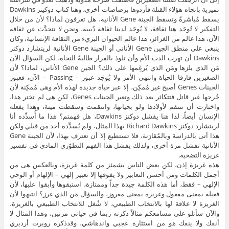
نميرية باتجاه هؤلاء القتلة فأردوها برصاصات أخرى، وهنا كتاب دوكينز Dawkins
يسقط مُباشَرةً وتسقط الجينة Gene الأنانية، هل تعرفون لماذا؟ لأن من خلال
التفكير لا تُوجَد هنا ثقافة، لا يُوجَد لدينا ثقافة دُببية، ونحن لا نتحدَّث عن ثقافة
الآن، هذا عالم من الغرائز، هذا عالم الحيوان البريء من الثقافة الإنسانية، وكان
ينبغي على منطق الجين Gene الأناني أو الجينة Gene الأنانية لريتشارد دوكنز
Dawkins أن تهرب الدب الأم وأن تلوذ بالفرار طالبةً النجاة، لكن السؤال الآن
مَن الذي يلزها ومَن الذي يُرغِمها على ذلك؟ الجين Gene الأناني، لماذا؟ لأن
الصغيرين فارقا الحياة وانتهى الأمر ولا يُوجَد عبور – Passing – الآن، فعبور
الجينات Genes أصبح غير مُمكِن، إلا عبر حياة جديدة لهذه الأم وهى مُمكِنة لأن
جُرحها غير قاتل فتتكاثر بعد ذلك وتعبر الجينات Genes، لكن هى لم تختر هذا،
واختارت أن تنتقم لأولادها ولو بحياتها، وانتقمت وسقطت ميتة، وهذا يفعله
الإنسان أيضاً، لذا هنا يفشل دوكنز Dawkins، هل فهمتم؟ هذا ما أُسدِّده أنا
لريتشارد دوكنز Richard Dawkins بهذا المثال، ولم يُسدِّده أحد من قبلي ولكن
هذا أتى بالدراسة وبالمُقارَنة، فلا تستطيع إلا أن تعترف بهذا، لأن الجينة Gene
الأنانية تفشل مرة أخرى، ولذلك يفشل هذا الفهم التطوّري المادي في تفسير
غريزة التضحية.
هذه غريزة إذن، لكن بعض الناس يشمئز من كلمة غريزة، وبالعكس هى من
أجمل الكلمات ومن أحسن التعابير ولا يفوقها إلا تعبير إلهي – الإلهام أو الوحي
الإلهي – فقط، أما هذه الكلمة جيدة جداً وممتازة، استبقوها وأبقوا عليها، لأن
فعيلة بمعنى مفعول وغريزة بمعنى مغروز، والسؤال مَن الذي غرز؟ انتبهوا لأن
الغريزة لا علاقة لها بالانتخاب الطبيعي، لا شُغل للانتخاب الطبيعي بالغريزة،
والآن سأتلو على مسامعكم مثالاً ذكرته ربما في حياتي مرتين، وهذا المثال لا
أنفك ولا ينفك هو من استثارة عجبي واندهاشي، وقدذكره روبرت أرديري