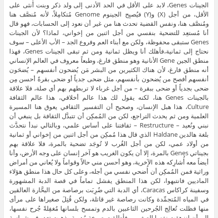
الجينات Genes، لابد على الأقل في الحد الأدنى إلى ولد ذكر وبنت أُنثى على
الأقل، من أجل (X) و(Y) فيُصبِح الجينوم Genome مُتكامِلاً، لأنه مُنصَّف هنا
ومُنصَّف هنا، ونفس القضية تحدث هنا من غير أن نعود إلى الحسابات، فهو قال
أنا مُستعِد للتضحية بنفسي من أجل اثنين من إخواني، لماذا؟ لأن الجينات
Genes ستبقى محفوظة، ولكن مع أبناء العم وفروع الجد – الأب الأعلى – سوف
نحتاج إلى ثمانية،فأهلك أنا ويظل ثمانية ومن ثم تبقى الجينات Genes، فهذا
منطق الجين Gene الأنانية وهو منطق فارغ، وطبعاً معروف في العالم الإنساني
أنه منطق فارغ، لأن هناك الكثيرين من البشر مَن يُضحون أنفسهم – يُضحَون
أنفسهم أفصح من يُضحون بأنفسهم، مثل ضحى جدياً أو ضحى بقرةً أحسن مِن
ضحى بجدياً أو ضحى ببقرة – من أجل غرباء لا تربطهم بهم أي صلة، فلا علاقة
بالجينات Genes هنا، لكنه يقول لك هذا عالم أخلاقي، هذا عالم الثقافة
Culture، هذا هبل الإنسان، وصحيح أن التفسير الثقافي يعوق هنا المسيرة
العلمية ومن ثم يحدث التراجع، لكن من المُمكِن أن تتبدَّل الثقافة بل ينبغي أن
نبني ونُعيد – Restructure – ثقافتنا على أساس علمي، وبالتالي نبدأ نتحدَّث
بلغة هالدين Haldane الذي قال هذا مُمكِن من أجل اثنين من إخواني أو ثمانية
من أولاد عمي، لكن من أجل الغُرب لا تُوجَد تضحية بالمرة، فلا علاقة بهم
بجيناتي Genes بالمرة، إلا أن يكون الغريب هو آخر إنسان على وجه الأرض، وأنا
أيضاً معه أُشارِكه هذه الآخرية، وهو أحسن مني حالاً وقواماً ولا يُعاني من أمراض
وراثية فمن المُمكِن أن أُضحي نفسي من أجله، وعلى كل حال هذا منطق هؤلاء
الماديين فانتبهوا، لكن هذا المنطق يفشل تماماً في قصة الدبة المشهورة
وسفينة كراكاس Caracas، أي الدبة التي ضُرِبَت برصاصة من البحَّارة العالقين
في المياه المُتجمِّدة وكانت رصاصة غير قاتلة، ولكن قُتِلَ صغيراها على مرأى
منها فظلت تُعالِج الجُرحين الثاعبين بالدم وتمسح بلسانها مُغفِلةً جُرح نفسها،
إلى أن انزهقت نفسا الصغيرين فأطلقت صرخة مُدوية وذهبت تعدو في شراسة