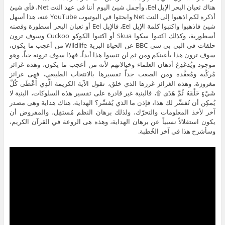
هناك ثعبان البحر الإيل Eel، وأجمل شيئ اليوم أننا في عهد النت Net، فأي شيئ
أذكره لكم اذهبوا إلى النت Net وابحثوا في اليوتيوب YouTube عنه، هذا أسهل
شيئ فاذهبوا واكتبوا كلمة الإيل Eel، فالإيل Eel أو ثعبان البحر أسطورة وقصته
أسطورية، وكذلك اكتبوا سكوا Skua أو اكتبوا الكوكو Cuckoo وسوف ترون
حلقات في البي بي سي BBC عن الحياة البرية Wildlife من أعجب ما يكون،
سوف ترون هذا بأعينكم ومن ثم لن تنسوا هذا أبداً، فهذا سوف ترونه حياً، وهو
موجود ويُدغدِغ أذهان العلماء وخيالاتهم لأنه من أعجب ما يكون، وهذه غرائز
مُركَّبة ومُعقَّدة ومن الصعب جداً تفسيرها بالانتخاب الطبيعي، فهى غرائز
مغروزة، وهذه الغرائز غرزها الذي خلق، تقول الآية الكريمة الَّذِي أَعْطَى كُلَّ
شَيْءٍ خَلْقَهُ ثُمَّ هَدَى ۩، فالبنية غير قادرة على تفسير هذه السلوكات، البنية لا
يُمكِن أن تُفسِّر لك هذا، فإذن ما الذي يُفسِّر؟ الهداية، هناك هداية وهى مصدر
آخر لأخذ المعلومات والتحرّك، ولذلك برهان النظم مُستقِل، والمفروض أن
يكون استقلالاً نسبياً عن برهان الهداية، وهذه هى الروعة في القرآن الكريم،
وسأشرح هذا في آخر الخُطبة.