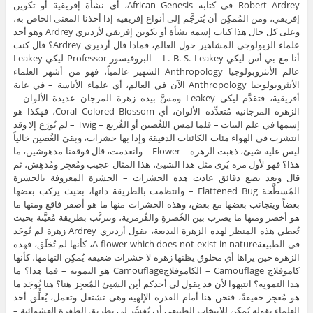
Robert Ardrey في كتابه African Genesis، أي نشأة إفريقية أو تكوين
إفريقي، ومن المُمكِن أن يُترجَّم إلى أنواع إفريقية إذا أخذنا المعنى الخاص به،
وعلى كل حال هذا كتاب إسمه نشأة أو تكوين إفريقي لأرديري Ardrey وهو أحد
علماء الزيولوجي المشاهير حول العالم، فماذا قال أرديري Ardrey؟ قال كنت
أنا مع بي أس ليكي L. B. S. Leakey – البروفيسور Professor ليكي Leakey
عالم الأنثروبولوجيا Anthropology الشهير عالمياً، فهو من أشهر العلماء
الأنثروبولوجيا Anthropology الآن في العالم، أي علماء الأناسة – في غابة
أفريقية، فتقدَّم ليكي Leakey ومسَّ بيده زهرة المرجان عديدة الألوان –
الزهرة المرجانية مُتعدِّدة الألوان، أي Coral Colored Blossom، فهكذا هو
إسمها في علم النبات – فلما لمس اللغُصين أو الفُريع – Twig – لم يُورَع إلا وقد
انتشرت في الهواء مئات الكائنات الدقيقة وإذا بها حشرات، وبقيَ الغُصين خالياً
ليس عليه شيئ، ذهبت الزهرة – Flower – وانعدمت، قال فوقفنا مدهوشين، ما
هذا؟ فهو لأول مرة يُرى مثل هذا الشيئ، هذا المثال عجيب ومُعجِز ومُدهِش، ثم
قال وبعد بضع دقائق عادت هذه الحشرات – الحشرة المعروفة بالحشرة
المُسطَّحة Flattened Bug – وانتظمت بالطريقة ذاتها، بحيث يركب بعضها
بعضاً ويتجانب بعضها مع بعض، وهذه الحشرات منها ما هو أصفر فاقع ومنها ما
هو أخضر ومنها ما يضرب بين الخُضرةِ والقُرمزية، وتترتَّب بطريقة مُعيَّنة بحيث
تُعطي هذه المنظر لهذه الزهرة البديعة، يقول أرديري Ardrey زهرة لم تُوجَد
في الطبيعةA flower which does not exist in nature، كأنها لم تُخلَق، فهذه
الزهرة حين يراها أي مخلوق يظنها زهرة لا حشرات ضعيفة يُمكِن التهامها، كأنها
كاموفلاج Camouflage – الكاموفلاجCamouflage هو التمويه – فما هذا؟ ما
هذا التمويه؟ انتبهوا لأن قد يقول لي أحدكم أين الشيئ المُعجِز هنا؟ هنا يُوجَد ما
هو مُعجِز حقيقةً، فنحن هنا أمام القدرة الإلهية وهى تشتغل وتعمل، يُعلِّق أحد
العلماء بقوله يُمكِن للانتخاب الطبيعي أن يُفسِّر لي بطريق الطفرة العشوائية –