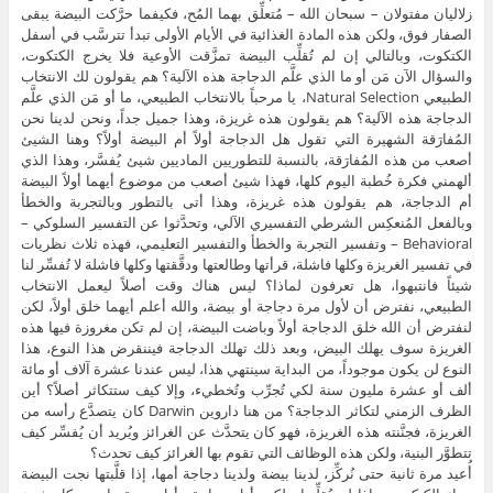
زلاليان مفتولان – سبحان الله – مُتعلِّق بهما المُح، فكيفما حرَّكت البيضة يبقى
الصفار فوق، ولكن هذه المادة الغذائية في الأيام الأولى تبدأ تترسَّب في أسفل
الكتكوت، وبالتالي إن لم تُقلِّب البيضة تمزَّقت الأوعية فلا يخرج الكتكوت،
والسؤال الآن مَن أو ما الذي علَّم الدجاجة هذه الآلية؟ هم يقولون لك الانتخاب
الطبيعي Natural Selection، يا مرحباً بالانتخاب الطبيعي، ما أو مَن الذي علَّم
الدجاجة هذه الآلية؟ هم يقولون هذه غريزة، وهذا جميل جداً، ونحن لدينا نحن
المُفارَقة الشهيرة التي تقول هل الدجاجة أولاً أم البيضة أولاً؟ وهنا الشيئ
أصعب من هذه المُفارَقة، بالنسبة للتطوريين الماديين شيئ يُفسَّر، وهذا الذي
ألهمني فكرة خُطبة اليوم كلها، فهذا شيئ أصعب من موضوع أيهما أولاً البيضة
أم الدجاجة، هم يقولون هذه غريزة، وهذا أتى بالتطور وبالتجربة والخطأ
وبالفعل المُنعكِس الشرطي التفسيري الآلي، وتحدَّثوا عن التفسير السلوكي –
Behavioral – وتفسير التجربة والخطأ والتفسير التعليمي، فهذه ثلاث نظريات
في تفسير الغريزة وكلها فاشلة، قرأتها وطالعتها ودقَّقتها وكلها فاشلة لا تُفسِّر لنا
شيئاً فانتبهوا، هل تعرفون لماذا؟ ليس هناك وقت أصلاً ليعمل الانتخاب
الطبيعي، نفترض أن لأول مرة دجاجة أو بيضة، والله أعلم أيهما خلق أولاً، لكن
لنفترض أن الله خلق الدجاجة أولاً وباضت البيضة، إن لم تكن مغروزة فيها هذه
الغريزة سوف يهلك البيض، وبعد ذلك تهلك الدجاجة فيننقرض هذا النوع، هذا
النوع لن يكون موجوداً، من البداية سينتهي هذا، ليس عندنا عشرة آلاف أو مائة
ألف أو عشرة مليون سنة لكي تُجرِّب وتُخطيء، وإلا كيف ستتكاثر أصلاً؟ أين
الظرف الزمني لتكاثر الدجاجة؟ من هنا داروين Darwin كان يتصدَّع رأسه من
الغريزة، فجنَّنته هذه الغريزة، فهو كان يتحدَّث عن الغرائز ويُريد أن يُفسِّر كيف
تتطوَّر البنية، ولكن هذه الوظائف التي تقوم بها الغرائز كيف تحدث؟
أُعيد مرة ثانية حتى نُركِّز، لدينا بيضة ولدينا دجاجة أمها، إذا قلَّبتها نجت البيضة