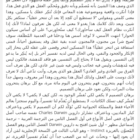
الذي وصف هذا الشيئ بأنه مُصمَّم وبأنه دقيق ومُحكَم، العقل هو الذي فعل هذا،
فإذا أنكرت واقعية وموضوعية هذه المعاني فإنك تُنكِر عقلك يا مسكين، وهذا
معنى كلمتي ومقولتي “لا تستطيع أن تُلحِد إلا بعد أن تنتحر عقلياً”، ستكفر بكل
شيئ، وبعد ذلك كلامك هذا يغدو لا معنى له، لكن هل تعرفون لماذا؟ لأنك إذا
أنكرت نظام العقل كيف سأُحاوِرك؟ كيف ستُحاوِرني؟ على أي أساس سيكون
الحوار؟ انتهت الأسس، لا تُوجَد أسس هنا ودخلنا في العدمية المُطلَقة، سوف
تُصبِح شراً من مجنون، فالمجنون عنده بقية عقل وقد يستفيق أحياناً، فمتى
استفاقة مَن انتحر عقلياً؟ هذا المسكين انتحر وقضى على عقله لكي ينحاز إلى
الإنكار والجحود والنفي، وفي الحال ليس لديه تفسير آخر بل إنه يُنكِر ما يدعو
إلى التفسير، ويقول هذا لا يحتاج إلى التفسير، هو فاقد للدهشة، فالكون ليس
فيه مُدهِشات وليس فيه عجائب وليس فيه شيئ غير عادي، لكن هل تعرف أنت
الفرق بين العادي وغير العادي؟ العقل هو الذي يعرف، وأنت تدّعي أنك لا تعرف
لأنك دوست على العقل، ولذلك أمثال هذا ينتحرون وهذا أمر معروف، وسهل جداً
إثبات أنهم ينتحرون، فهم ينتحرون في اليوم مائة مرة، مع كل برهان ينتحرون
مئات المرات، ولكن نعود على برهان التصميم.
برهان التصميم لا يكفي لكي نُفسِّر الوجود به، لكن كيف لا يكفي؟ لا يكفي لأن
تُفسِّر كيف تسلك الكائنات، لا يستطيع أن يُقدِّم لنا تفسيراً، واليوم سنجتزأ بعالم
الأحياء فقط والمملكة الحيوانية لكي نُؤكِّد لكم أن التصميم لا يكفي وباعتراف
كبار الماديين، وباعتراف تشارلز داروين Charles Darwin نفسه صاحب أصل
الأنواع، ففي أصل الأنواع في أول الفصل الثامن من الترجمة العربية – ترجمة
إسماعيل مظهر – أول شيئ افتتح به داروين Darwin الفصل الثامن وهو الفصل
المُعنوَّن بالغريزة Instinct – وهو الباب الثالث في النُسخة الإنجليزية لمَن أراد
أن يعود إليها – وتحدَّث عن أنه من الصعب جداً أن نُقدِّم تفسيراً للغريزة، ثم