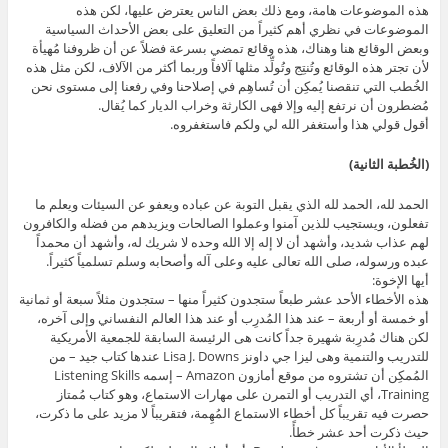
هذه الموضوعات هامة، ومع ذلك بعض الناس يعترض عليها، لكن هذه
الموضوعات في نظري أهم كثيراً من التعليق على بعض الأحداث السياسية
وبعض الوقائع هنا وهناك، هذه وقائع تمضي بسرعة فضلاً عن أن ظروفنا مُهيأة
لأن تجتر هذه الوقائع وتُنتِج وتُولِّد مثلها آلافاً وربما أكثر من الآلاف، لكن مثل هذه
الخُطب التي تنقصنا يُمكِن أن تُساهِم في إصلاحنا وفي رفعنا إلى مستوى نحن
مُضطرون أن نرتفع إليه وإلا فهى الكارثة وخراب الديار كما يُقال.
أقول قولي هذا وأستغفر الله لي ولكم فاستغفروه.
(الخُطبة الثانية)
الحمد لله، الحمد لله الذي يقبل التوبة عن عباده ويعفو عن السيئات ويعلم ما
تفعلون، ويستجيب للذين آمنوا وعملوا الصالحات ويزيدهم من فضله والكافرون
لهم عذاب شديد، وأشهد أن لا إله إلا الله وحده لا شريك له، وأشهد أن محمداً
عبده ورسوله، صلى الله تعالى عليه وعلى آله وأصحابه وسلم تسلمياً كثيراً.
أيها الإخوة:
هذه الأخطاء الأحد عشر طبعاً ستجدون كثيراً منها – ستجدون مثلاً سبعة أو ثمانية
أو خمسة أو أربعة – عند هذا المُدرِب أو عند هذا العالم النفساني وإلى آخره،
لكن هناك مُدرِبة شهيرة جداً كانت هى الرئيسة السابقة للجمعية الأمريكية
للتدريب والتنمية وهى ليزا جي داونز Lisa J. Downs عندها كتاب جيد – من
المُمكِن أن تشتروه من موقع أمازون Amazon – إسمه Listening Skills
Training، أي التدريب أو التمرن على مهارات الاستماع، وهو كتاب مُمتاز
حصرت فيه تقريباً كل أخطاء الاستماع المُهِمة، فتقريباً لا مزيد على ما ذكرت،
حيث ذكرت أحد عشر خطأً.