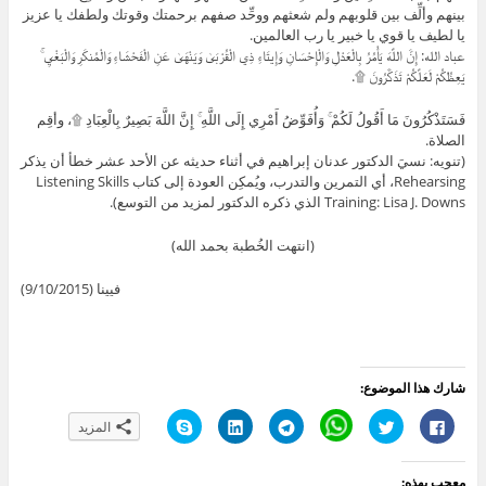
بينهم وألِّف بين قلوبهم ولم شعثهم ووحِّد صفهم برحمتك وقوتك ولطفك يا عزيز
يا لطيف يا قوي يا خبير يا رب العالمين.
عباد الله: إِنَّ اللَّهَ يَأْمُرُ بِالْعَدْلِ وَالْإِحْسَانِ وَإِيتَاءِ ذِي الْقُرْبَىٰ وَيَنْهَىٰ عَنِ الْفَحْشَاءِ وَالْمُنكَرِ وَالْبَغْيِ ۚ
يَعِظُكُمْ لَعَلَّكُمْ تَذَكَّرُونَ ۩.
فَسَتَذْكُرُونَ مَا أَقُولُ لَكُمْ ۚ وَأُفَوِّضُ أَمْرِي إِلَى اللَّهِ ۚ إِنَّ اللَّهَ بَصِيرٌ بِالْعِبَادِ ۩، وأقِم
الصلاة.
(تنويه: نسيَ الدكتور عدنان إبراهيم في أثناء حديثه عن الأحد عشر خطأ أن يذكر
Rehearsing، أي التمرين والتدرب، ويُمكِن العودة إلى كتاب Listening Skills
Training: Lisa J. Downs الذي ذكره الدكتور لمزيد من التوسع).
(انتهت الخُطبة بحمد الله)
فيينا (9/10/2015)
شارك هذا الموضوع:
ا
ا
C
ا
ا
ا
المزيد
ن
ض
l
ن
ض
ن
ق
غ
i
ق
غ
ق
ر
ط
c
ر
ط
ر
ل
ل
k
ل
ل
ل
معجب بهذه: