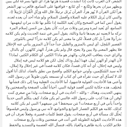
الشعر، لأن العرب كانت إذا أنشدت قصيدة هزتها هزاً، أي تلتها بسرعة لكي يبين
ويظهر ميزان بحرها وتَتْابع – أي تَتَابع – قوافيها على السامع، فالعرب تهز الشعر
هزاً لكن القرآن لا يُهز هزاً، القرآن يُرتَل ترتيلاً، قال الله وَرَتِّلِ الْقُرْآنَ تَرْتِيلاً ۩،
والنبي كان يُرتِل الكلام عليه الصلاة وأفضل السلام، ولو شاء أحد أن يعده لعده،
يقول أنس كما في الصحيح وكان يُعيد الكلمة إذا تكلَّم بها ثلاث مراتٍ ليفهمها
السامع، أي يُعيد لمرة ومرتين وثلاث مرات، كأن يقول من حُسنِ إسلام المرء
تركه ما لايعنيه ثم يعيدها ثانيةً وثالثة، يقول أنس في تتمة الحديث ولم يكن كلامه
نذراً ولا هذراً بل كان فصلاً، لكن ما معنى لم يكن كلامه نذراً؟ ليس بالمُوجِز
القصير المُخِل، أي ليس بالمنزور والقليل جداً جداً لأن المنزور يتأتي عنه الإخلال
فلا يظهر المعنى ولا يبين ولا يضح، قال ولم يكن هذراً، الهذر كالهزر، أي بالذال
والزاي حيث يتعاقب الحرفان، والهذر هو ماذا؟ الكثير، أي الكلام الكثير، لماذا؟
لأن الهذر أو الهزر يُمِل، فهذا يُمِل وذاك يُخِل، لكن هو كلامه ليس فيه إملال
وليس فيه إخلال، أي أنه كان قصداً، فكان كلامه قصداً في غير إخلال ولا إملال،
لأنه سيد المُتكلِمين، وأوتي جوامع الكلم، وأفصح من نطق بالضاد، لذلك أنا أقول
لك لا تُصدِّق أي حيث تقرأه في أي كتاب أو تسمعه يكون طويلاً عن رسول الله،
وأعني هنا الأحاديث القولية فانتبهوا، أما الأحاديث الفعلية وما إلى ذلك فشأنها
مُختلِف، هذه حكاية لكنني أقصد قولية النبي، أحياناً تُقلِّب الصفحة والصفحتين ولا
ينتهي الحديث، وهناك – والله – أحاديث في أربع صفحات، ولذا من صغري كنت
أوقن أن هذا كذب على رسول الله، فالنبي لم يكن هكذا، كيف يتكلَّم النبي حديثاً
واحداً يأتي في أربع صفحات؟ مَن سيحفظ؟ مَن سيفهم؟ النبي لم يكن كلامه
كذلك، كلامه هو الكلم القصار النوابغ والجوامع، لأنه نبي ورسول وليس فيلسوفاً
يُحلِّل لك مسألة في أربع صفحات، يقول فقط كلمات قصيرة، وفعلاً تعرف أن في
هذه الأحاديث القولية الطويلة التي أتت في صفحتين وثلاث وأربع صفحات
علائم الكذب بادية ظاهرة والعياذ بالله، فنسأل الله العصمة والتسديد والحفظ