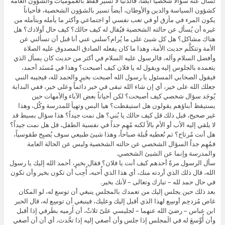
تسأل عنه سؤالاً شخصياً أيضاً، فالدنيا لا تسير فقط بالعموميات والشؤون العامة
كشؤون السياسة والدين والأوطان، أيضاً تسير بالشؤون الشخصية، فأحياناً
يكون المرء في مأزق أو في تعب نفسي أو اجتماعي وأكثر ما يأمله ويتأمله من
غيره أن يُسأل عن حالته الشخصية فيُقال له كيف حالك؟ كيف حال أولادك؟ هل
هناك مشاكل؟ هل كل شيئ على ما يُرام؟سلني عني أنا قبل أن تسألني عن
الأمة وتتكلَّم حديث الأمة، وهذا ما كان يفعله الصادق المصدوق عليه الصلاة
وأفضل السلام وآله، فالرسول عليه السلام في أكثر من حديث كان يسأل الذي
يتعمده بالجلوس إليه ويقول له يا فلان كيف أصبحت؟ وهذا في مُسنَد أحمد،
فيقول الصحابي المسئول يا رسول الله أصبحت بخيرٍ والحمد لله، فيجيبه النبي
جعلك الله على خير، أي إن شاء الله تبقى في خير دائماً وعلى خير، ففي البداية
يُوجَد سؤال شخصي كيف أصبحت؟ لكن أحياناً بعض الآباء والأمهات حين
يستيقظ أبناؤهم يقولون هل استيقظت؟ هيا البس وتهيأ للمدرسة وكُل، وهذا
غير صحيح، قبل ذلك قل كيف حالك يا بُني؟ هل نمت جيداً؟ هذا سؤال بسيط قد
لا يلقي إليه الأب أو الأم بالاً لكنه مُهِم جداً في نفسية الطفل، قل هل نمت جيداً؟
هل أنت مُرتاح؟ ثم تُعطيه قُبلة صباحاً، وهذا شيئ طبيعي سوف يُصبِح طقوسياً،
فمُهِم جداً السؤال الشخصي عن حالته الشخصية وليس عن الحالة العامة
والمدرسة وإنما عن الشيئ الشخصي.
سأل الرسول مرةً أحدهم كيف أنت يا فلان؟ فقال بخيرٍ، أحمد الله إليك يا رسول
الله، قال ذلك الذي أردته منك، أي هذا الذي أُحبه، أُحِب أن تكون بخير وأن تكون
في حال حمد لله – تبارك وتعالى – لأنك بخير.
بعد ذلك حين يجلس إليك من تعمدك بالمجلس ينبغي أن توسع له، لو المكان
غاص مُزدحِم أوسِع لهذا الذي أقبل إليك وعليك، فينبغي أن توسِع له، قال الحبر
ابن عباس – رضيَ الله عنهما – لجليسي علىّ ثلاثٌ، أن أَرميه بطَرفي إذا أقبل
وأن أُوِّسعَ له في الَمجلس إذا جلس وأن أصغي إليه إذا تحَّدث، أي أن أن أصغي