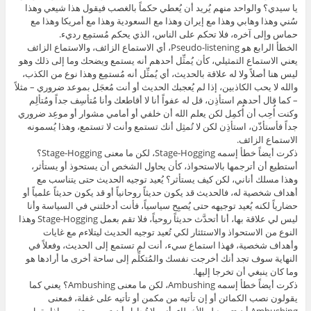
يا سيدي؟ والواحد منهم يُريد أن يُعطي حكماً بالغصب فيقول هذا شيعي وهذا
سُني وهذا وهابي وهذا مع إيران وهذا مع السعودية وهذا مع أمريكا وهذا مع
حماس وإلى آخره، فلا تحكم على الناس، الذي يحكم مُستمِع رديء.
الخطأ الرابع هو Pseudo-listening، أي الاستماع الزائف، والاستماع الزائف
يعني الاستماع التمثيلي، كأن يُمثِّل أحدهم أنه يستمع ويضحك وما إلى ذلك وهو
ليس هنا أصلاً ولا له علاقة بالحديث، أي يُمثِّل أنه مُستمِع وهذا نوع من الكذب،
والله لا يحب الكاذبين، إذا لم يُعجبك الحديث أو أنت مُعجَل بموعد ضروري – مثلاً
– كما قال أحدهم استأذِن، قل له عفواً أنا لا أقاطعك وأنا مُتأسِف جداً ومُتألِم
وكنت أُحِب أن أُكمِل لكن يعلم الله أن خلفي أو أمامي مشوار أو موعِد ضروري
جداً فأستأذّن، استأذِن لكن لا تُمثِل أنك تستمع وأنت لا تستمع، وهذا يُسمونه
الاستماع الزائف.
ذكرت أيضاً خطأ إسمه Stage-Hogging، لكن ما معنى Stage-Hogging؟
أستطيع أن أترجمها بالاستحواذ، كأن يحاول الشخص أن يستحوذ أو يستأثر،
وهذا مسلك أناني، لكن كيف يستأثر؟ يُعيد توجيه الحديث حتى يتناسب مع
أهداف شخصية له، فالحديث قد يكون حديثاً روحانياً أو قد يكون حديثاً علمياً أو
حضارياً لكنه يُعيد توجيهه حتى يُصبِح سياسياً، فأنت أدخلتني في السياسة وأنا
ليس لي علاقة بها، أنا أتحدَّث حديثاً روحياً، فلا تقم بعمل Stage-Hogging وهذا
النوع من الاستحواذ والاستئثار لكي تُعيد توجيه الحديث ليتلاءم مع غايات
وأهداف شخصية، فهذا استماع سيء، أنت لم تستمع إلى الحديث، وفعلاً في
النهاية سوف تجد أنك أخرجت نفسك والمُتكلِّم إلى ساحة أخرى ما أرادها هو
وما كان ينبغي أن تخرجا إليها.
ذكرت أيضاً خطأ إسمه Ambushing، لكن ما معنى Ambushing؟ يعني كما
يقولون نصب الكمائن أو إن تأتيه من مكمن أو تأتيه على غفلة، فمعنى