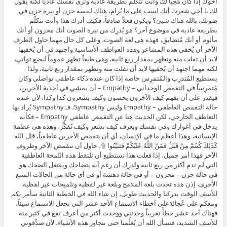
أخوك إذا كان مُحِباً لكَ وأنت تتكلَّم بطريقة عادية وترى نفسك عادياً لكنه يقول
لك يا أخي شعرت أنك لست على ما يُرام، هناك لمسة حزن أو نبرة حزن في
صوتك، بالله هناك شيئ؟ ويكون فعلاً صادقاً، فكيف أدرك هذا وأنت تتكلَّم
بطريقة عادية في موضوع آخر؟ هو يُدرِك من نبرة الصوت أنك محزون أو أنك
مألوم أو أنك مُتضايق، فهذه هى لغة الصوت، وعلى كل حال مهما حاول الطرف
الآخر أن يُخفي هذه المشاعر وهذه العواطف الأساسية واجتهد في أن يُخفيها
لابد أن تفلت منه وتظهر بمقدار ربع ثانية، وهى طبعاً تظهر عموماً لبضع ثواني،
لكنه مهما اجتهد أن يُخفيها لابد أن تفلت منه وتظهر بمقدار ربع ثانية، ولذا
يستطيع المُتدرِب والمُتمرِس خاصة إذا كان عنده ذكاء عاطفي تواصلي وكان
مُتمرِساً في التقمص الوجداني – Empathy – أن يمشي في أحذية الأخرين،
فيقدر على أن يفهم كيف الآخرون يحسون وكيف يشعرون كذا وكذا، لأن عنده
حالة التقمص العاطفي – Empathy وليس Sympathy، فـ Sympathy يُراد بها
التعاطف الخارجي، لكن الحديث هنا عن التقمص عاطفي Empathy – فكأنه
يدخل في أغوارك وفي نفسك ويعرف كيف تشعر وكيف تٌفكِّر، وهذه هى عظمة
الإنسانية، وهذا أعظم ما في الإنسان، أي أن يتقمص الأخرين عاطفياً، قال الله
كَذَلِكَ كُنتُمْ مِنْ قَبْلُ فَمَنَّ اللَّهُ عَلَيْكُمْ فَتَبَيَّنُوا ۩، حاول أن تتقمص الآخر وظروف
الآخر فهذا أمر جميل، إذا فعلت هذا تستطيع أن تلتقط هذه اللمحة العاطفية
التي لم تدم أكثر من ربع ثانية وتُدرِك أن رغم أنه يتضاحك ويفتعل الضحك هو
في حالة حزن – محزون – أو في حالة دهشة أو في أي حالة من الحالات السبع
الأخرى، إذن هذه تحدث بلغة الملامح وبلغة غير لفظية وتلميحات غير لفظية.
للأسف الوقت يدركنا والحديث طويل، إن شاء الله في الخطبة الثانية سأمر بكم
ومعكم على عُجالةعلى أخطاء الاستماع الأحد عشر التي تجعل الاستماع سيئاً،
فهناك أحد عشر خطأً تقريباً وجدتني ووجدت أكثر من أعرف نقع في كثير منه
للأسف الشديد، فنسأل الله أن يُعلِّمنا حتى نتجاوز هذه الأشياء، لأن صدِّقوني