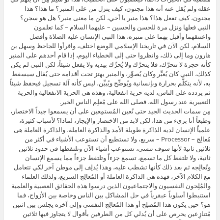
عقله ولم يُقل عنه أنه هذا مجنون، كيف ينزل من على المنبر؟ ما هذا؟ هذا
مجنون، كيف تفعل هذا؟ هذا منبر يا أخي، لكن ما معنى منبر؟ هل هو سجن؟
النبي فعلها ونزل مرة للحسن والحسين – عليهما السلام – كما تعلمون
واعتنقهما وأقبل بهما على منبره، هذا النبي الإنسان عليه الصلاة وأفضل
السلام، لكن الآن في تاريخنا الإسلامي الوضع اختلف، واقرأوا للجاحظ وسهل بن
هارون وما إلى ذلك، وانظروا حتى إلى الخطباء اليوم، إذا قام أحدهم على المنبر
كأنه حجرة لا تتحرَّك، فلا يتحرَّك ولا يُحرِّك بيديه ولا يفعل شيئاً، لكن النبي لم يكن
كذلك، النبي كان يُعبِّر وكان يُصوِّر، والمنبر يهتز تحت أقدامه حتى يُقال سيسقط
به، لأنه يتكلَّم بحرارة وبإنسانية ويُوضِّح ويُبيِّن، ليس كأنه آلة تسجيل فيحفظ شيئاً
ثم يردده على الناس، لديه حرية انفعالية، وهذه هى الحرية الانفعالية والحرية
التعبيرية عند رسول الله، فصلى الله على مُعلِم الناس الخير.
مِن سمات الحديث الجيد حتى نُعين المُستمِعين على أن يسمعوا جيداً الاختصار،
وطبعاً أنا بريء من هذا، لكن لابد من الاختصار والإيجاز، لماذا؟ لأسباب كثيرة،
علمياً الإنسان لديه الذاكرة طويلة الأمد والذاكرة العاملة، والذاكرة العاملة هى
مُعالِج – Processor – سريع، ولا تستطيع أن تستوعب الأشياء في أكثر من
ثلاثين ثانية لأنها سوف تنسى، تستوعب أشياء الآن وتلتقطها في حدود ثلاثين
ثانية، ولا تلتقط كل ما تسمع، تسمع جزءاً وتلتقط جزءاً مما يسمع الإنسان
وتُعالِجه ثم بعد ذلك كأنها تشطب عليه، وهذا يُدلِف إلى موطن آخر لكي تتعامل
مع الكلام الآخر، فهذه هى الذاكرة العاملة أو المُعالِج السريع، ولذلك العلماء
والمُلِحون النفسيون والاجتماعيون الذين درسوا هذه الحقائق العصبية والعلمية
استنبطوا أسلوباً عبقرياً في حل المشاكل بين الناس وخاصة بين الأزواج، فما
هو؟ حين يكون هذا المُصلِح أو هذا المُعالِج النفسي وإلى آخره يجلس بين اثنين
مُتنازِعين يحرص على أن يُدلي كل من الطرفين بأقوال لا يتجاوز فيها ثلاثين