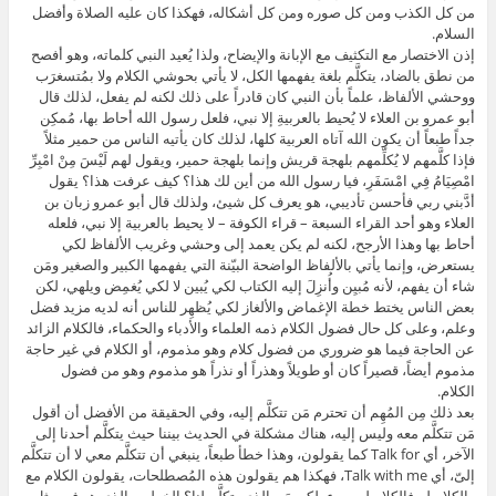
من كل الكذب ومن كل صوره ومن كل أشكاله، فهكذا كان عليه الصلاة وأفضل
السلام.
إذن الاختصار مع التكثيف مع الإبانة والإيضاح، ولذا يُعيد النبي كلماته، وهو أفصح
من نطق بالضاد، يتكلَّم بلغة يفهمها الكل، لا يأتي بحوشي الكلام ولا بمُتسغرَب
ووحشي الألفاظ، علماً بأن النبي كان قادراً على ذلك لكنه لم يفعل، لذلك قال
أبو عمرو بن العلاء لا يُحيط بالعربيةِ إلا نبي، فلعل رسول الله أحاط بها، مُمكِن
جداً طبعاً أن يكون الله آتاه العربية كلها، لذلك كان يأتيه الناس من حمير مثلاً
فإذا كلَّمهم لا يُكلِّمهم بلهجة قريش وإنما بلهجة حمير، ويقول لهم لَيْسَ مِنْ امْبِرِّ
امْصِيَامُ فِي امْسَفَرِ، فيا رسول الله من أين لك هذا؟ كيف عرفت هذا؟ يقول
أدَّبني ربي فأحسن تأديبي، هو يعرف كل شيئ، ولذلك قال أبو عمرو زبان بن
العلاء وهو أحد القراء السبعة – قراء الكوفة – لا يحيط بالعربية إلا نبي، فلعله
أحاط بها وهذا الأرجح، لكنه لم يكن يعمد إلى وحشي وغريب الألفاظ لكي
يستعرض، وإنما يأتي بالألفاظ الواضحة البيّنة التي يفهمها الكبير والصغير ومَن
شاء أن يفهم، لأنه مُبيِن وأُنزِلَ إليه الكتاب لكي يُبين لا لكي يُغمِض ويلهي، لكن
بعض الناس يختط خطة الإغماض والألغاز لكي يُظهِر للناس أنه لديه مزيد فضل
وعلم، وعلى كل حال فضول الكلام ذمه العلماء والأدباء والحكماء، فالكلام الزائد
عن الحاجة فيما هو ضروري من فضول كلام وهو مذموم، أو الكلام في غير حاجة
مذموم أيضاً، قصيراً كان أو طويلاً وهذراً أو نذراً هو مذموم وهو من فضول
الكلام.
بعد ذلك مِن المُهِم أن تحترم مَن تتكلَّم إليه، وفي الحقيقة من الأفضل أن أقول
مَن تتكلَّم معه وليس إليه، هناك مشكلة في الحديث بيننا حيث يتكلَّم أحدنا إلى
الآخر، أي Talk for كما يقولون، وهذا خطأ طبعاً، ينبغي أن تتكلَّم معي لا أن تتكلَّم
إلىّ، أي Talk with me، فهكذا هم يقولون هذه المُصطلحات، يقولون الكلام مع
والكلام لـ، فالكلام لـ سيء، لكن مَن الذي يتكلَّم لنا؟ الخطيب الذي هو في مثل