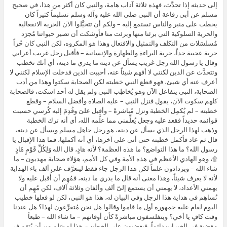
إلى حديثه إذا تحدَّث، فهذه ثلاثة آداب هامة، والنبي كان أكثر من هذا، في صحيح
مسلم عن أبي رفاعة أن النبي صلى الله عليه وآله وسلم تسليماً كثيراً كان
يخطب على منبر والناس تستمع إليه – ولكم أن تتخيَّلوا الآن الحرية الانفعالية
والحرية السلوكية التي برئنا منها وبرئت منا فأوشكت أن تصير حيواتنا مُجرَد
مُسلسَلات من التكلف والتمثيل والافتعال وهذا هو المكروه، لكن النبي كان حُراً
حرية عجيبة جداً، حرية البراءة والطهارة والإنسانية – فأقبل رجل غريب أعرابي
وقال يا رسول الله رجل غريب يسأل عن دينه ما يدري ما دينه، أي أنك تخطب
وتتحدَّث عن الدين لكنني لا أفهم شيئاً عنه، أحببت الدين فدخلت الإسلام لكنني لا
أعرف عنه أي شيئ، فهو قطع النبي خطبته لكن الصحابة سكتوا وهذا من أدب
الصحابة، النبي يتفاعل الآن وهو يُخاطِب النبي ولم يقل له أحد اسكت، فالصحابة
كلهم سكوت الآن، يقول فنزل النبي – عليه الصلاة وأفضل السلام – وقطع
خطبته – لم يُكمِل الخطبة ونزل مُباشرةً – وأقبل علىَ وقُدِمَ إليه كُرسي حسبت
قوائمه حديداً فقعد عليه وجعل يُعلِّمني مما علَّمه الله، أي أنه ترك الخطبة
وذهب لهذا الرجل الذي يسأل عن دينه، هو رجل جاهل مسلم ويسأل عن دينه،
قال ثم عاد فأكمل خطبته حتى أتى على آخرها، أي أنه أكملها، فما هذا الإقبال يا
رسول الله؟ ما هذا التواضع؟ ما هذه العظمة؟ لأنه هادٍ، قال الله وَلِكُلِّ قَوْمٍ هَادٍ
۩، وهو الهادي الأعظم في هذه الأمة وفي كل الأمم، هؤلاء صحابة مهديون – ما
شاء الله – ويزدادون علماً لكن هذا الرجل جاء فقط ليتعرَّف على ألف باء الهداية
لأنه لا يعرف شيئاً، وهذا معنى أنه قال ما يدري ما دينه، فمُهِم أن أُقبل عليه ولا
يهمني الأعداد، لا يهمني أن يستمع إلىّ ألف وألفان وثلاثة آلاف، لكن مُهِم أن
نُساهِم في هداية هذا الرجل وفي البيان له، هذا هو النبي، لكن لو فعلها خطيب
اليوم لقام عليه جمهوره أول ما قاموا وقالوا هل نحن مُتفرِّغون لهذا؟ هل عندنا
وقت كافٍ يا أخي؟ ويتفلسفون مباشرةً كأن أوقاتهم – ما شاء الله – طبعاً
مقضية في الخيرات دائماً، فيغضبون على الخطيب، هذا لو سَلِم مِن أن يُتهَم في