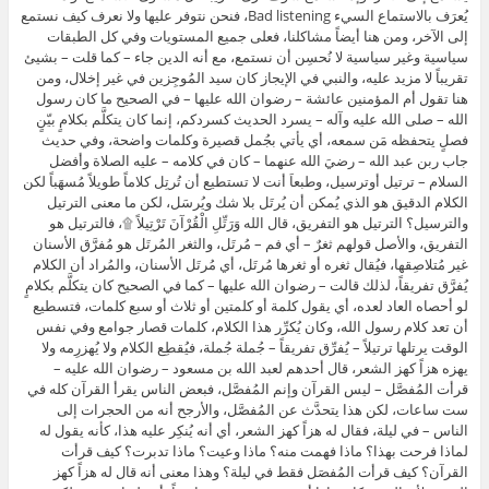
يُعرَف بالاستماع السيء Bad listening، فنحن نتوفر عليها ولا نعرف كيف نستمع
إلى الآخر، ومن هنا أيضاً مشاكلنا، فعلى جميع المستويات وفي كل الطبقات
سياسية وغير سياسية لا نُحسِن أن نستمع، مع أنه الدين جاء – كما قلت – بشيئ
تقريباً لا مزيد عليه، والنبي في الإيجاز كان سيد المُوجِزين في غير إخلال، ومن
هنا تقول أم المؤمنين عائشة – رضوان الله عليها – في الصحيح ما كان رسول
الله – صلى الله عليه وآله – يسرد الحديث كسردكم، إنما كان يتكلَّم بكلامٍ بيّنٍ
فصلٍ يتحفظه مَن سمعه، أي يأتي بجُمل قصيرة وكلمات واضحة، وفي حديث
جاب ربن عبد الله – رضيَ الله عنهما – كان في كلامه – عليه الصلاة وأفضل
السلام – ترتيل أوترسيل، وطبعاَ أنت لا تستطيع أن تُرتِل كلاماً طويلاً مُسهَباً لكن
الكلام الدقيق هو الذي يُمكن أن يُرتَل بلا شك ويُرسَل، لكن ما معنى الترتيل
والترسيل؟ الترتيل هو التفريق، قال الله وَرَتِّلِ الْقُرْآنَ تَرْتِيلاً ۩، فالترتيل هو
التفريق، والأصل قولهم ثغرٌ – أي فم – مُرتَل، والثغر المُرتَل هو مُفرَّق الأسنان
غير مُتلاصِقها، فيُقال ثغره أو ثغرها مُرتَل، أي مُرتَل الأسنان، والمُراد أن الكلام
يُفرَّق تفريقاً، لذلك قالت – رضوان الله عليها – كما في الصحيح كان يتكلَّم بكلامٍ
لو أحصاه العاد لعده، أي يقول كلمة أو كلمتين أو ثلاث أو سبع كلمات، فتسطيع
أن تعد كلام رسول الله، وكان يُكرِّر هذا الكلام، كلمات قصار جوامع وفي نفس
الوقت يرتلها ترتيلاً – يُفرِّق تفريقاً – جُملة جُملة، فيُقطِع الكلام ولا يُهزرِمه ولا
يهزه هزاً كهز الشعر، قال أحدهم لعبد الله بن مسعود – رضوان الله عليه –
قرأت المُفصَّل – ليس القرآن وإنم المُفصَّل، فبعض الناس يقرأ القرآن كله في
ست ساعات، لكن هذا يتحدَّث عن المُفصَّل، والأرجح أنه من الحجرات إلى
الناس – في ليلة، فقال له هزاً كهز الشعر، أي أنه يُنكِر عليه هذا، كأنه يقول له
لماذا فرحت بهذا؟ ماذا فهمت منه؟ ماذا وعيت؟ ماذا تدبرت؟ كيف قرأت
القرآن؟ كيف قرأت المُفصَل فقط في ليلة؟ وهذا معنى أنه قال له هزاً كهز