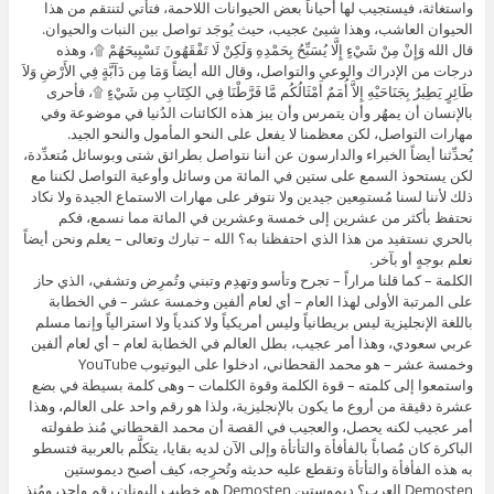
واستغاثة، فيستجيب لها أحياناً بعض الحيوانات اللاحمة، فتأتي لتنتقم من هذا
الحيوان العاشب، وهذا شيئ عجيب، حيث يُوجَد تواصل بين النبات والحيوان.
قال الله وَإِنْ مِنْ شَيْءٍ إِلَّا يُسَبِّحُ بِحَمْدِهِ وَلَكِنْ لَا تَفْقَهُونَ تَسْبِيحَهُمْ ۩، وهذه
درجات من الإدراك والوعي والتواصل، وقال الله أيضاً وَمَا مِن دَآبَّةٍ فِي الأَرْضِ وَلاَ
طَائِرٍ يَطِيرُ بِجَنَاحَيْهِ إِلاَّ أُمَمٌ أَمْثَالُكُم مَّا فَرَّطْنَا فِي الكِتَابِ مِن شَيْءٍ ۩، فأحرى
بالإنسان أن يمهُر وأن يتمرس وأن يبز هذه الكائنات الدُنيا في موضوعة وفي
مهارات التواصل، لكن معظمنا لا يفعل على النحو المأمول والنحو الجيد.
يُحدِّثنا أيضاً الخبراء والدارسون عن أننا نتواصل بطرائق شتى وبوسائل مُتعدِّدة،
لكن يستحوذ السمع على ستين في المائة من وسائل وأوعية التواصل لكننا مع
ذلك لأننا لسنا مُستمِعين جيدين ولا نتوفر على مهارات الاستماع الجيدة ولا نكاد
نحتفظ بأكثر من عشرين إلى خمسة وعشرين في المائة مما نسمع، فكم
بالحري نستفيد من هذا الذي احتفظنا به؟ الله – تبارك وتعالى – يعلم ونحن أيضاً
نعلم بوجهٍ أو بآخر.
الكلمة – كما قلنا مراراً – تجرح وتأسو وتهدِم وتبني وتُمرِض وتشفي، الذي حاز
على المرتبة الأولى لهذا العام – أي لعام ألفين وخمسة عشر – في الخطابة
باللغة الإنجليزية ليس بريطانياً وليس أمريكياً ولا كندياً ولا استرالياً وإنما مسلم
عربي سعودي، وهذا أمر عجيب، بطل العالم في الخطابة لعام – أي لعام ألفين
وخمسة عشر – هو محمد القحطاني، ادخلوا على اليوتيوب YouTube
واستمعوا إلى كلمته – قوة الكلمة وقوة الكلمات – وهى كلمة بسيطة في بضع
عشرة دقيقة من أروع ما يكون بالإنجليزية، ولذا هو رقم واحد على العالم، وهذا
أمر عجيب لكنه يحصل، والعجيب في القصة أن محمد القحطاني مُنذ طفولته
الباكرة كان مُصاباً بالفأفأة والتأتأة وإلى الآن لديه بقايا، يتكلَّم بالعربية فتسطو
به هذه الفأفأة والتأتأة وتقطع عليه حديثه وتُحرِجه، كيف أصبح ديموستين
Demosten العرب؟ ديموستين Demosten هو خطيب اليونان رقم واحد، ومُنذ