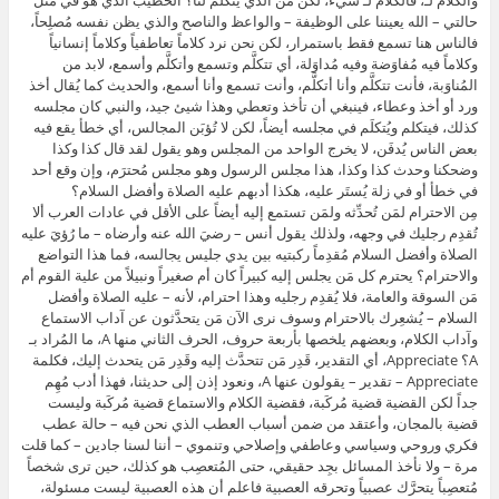
حالتي – الله يعيننا على الوظيفة – والواعظ والناصح والذي يظن نفسه مُصلِحاً،
فالناس هنا تسمع فقط باستمرار، لكن نحن نرد كلاماً تعاطفياً وكلاماً إنسانياً
وكلاماً فيه مُفاوَضة وفيه مُداوَلة، أي تتكلَّم وتسمع وأتكلَّم وأسمع، لابد من
المُناوَبة، فأنت تتكلَّم وأنا أتكلَّم، وأنت تسمع وأنا أسمع، والحديث كما يُقال أخذ
ورد أو أخذ وعطاء، فينبغي أن تأخذ وتعطي وهذا شيئ جيد، والنبي كان مجلسه
كذلك، فيتكلم ويُتكلَم في مجلسه أيضاً، لكن لا تُؤبَن المجالس، أي خطأ يقع فيه
بعض الناس يُدفَن، لا يخرج الواحد من المجلس وهو يقول لقد قال كذا وكذا
وضحكنا وحدث كذا وكذا، هذا مجلس الرسول وهو مجلس مُحترَم، وإن وقع أحد
في خطأ أو في زلة يُستَر عليه، هكذا أدبهم عليه الصلاة وأفضل السلام؟
مِن الاحترام لمَن تُحدِّثه ولمَن تستمع إليه أيضاً على الأقل في عادات العرب ألا
تُقدِم رجليك في وجهه، ولذلك يقول أنس – رضيَ الله عنه وأرضاه – ما رُؤيَ عليه
الصلاة وأفضل السلام مُقدِماً ركبتيه بين يدي جليس يجالسه، فما هذا التواضع
والاحترام؟ يحترم كل مَن يجلس إليه كبيراً كان أم صغيراً ونبيلاً من علية القوم أم
مَن السوقة والعامة، فلا يُقدِم رجليه وهذا احترام، لأنه – عليه الصلاة وأفضل
السلام – يُشعِرك بالاحترام وسوف نرى الآن مَن يتحدَّثون عن آداب الاستماع
وآداب الكلام، وبعضهم يلخصها بأربعة حروف، الحرف الثاني منها A، ما المُراد بـ
A؟ Appreciate، أي التقدير، قَدِر مَن تتحدَّث إليه وقَدِر مَن يتحدث إليك، فكلمة
Appreciate – تقدير – يقولون عنها A، ونعود إذن إلى حديثنا، فهذا أدب مُهِم
جداً لكن القضية قضية مُركَبة، فقضية الكلام والاستماع قضية مُركَبة وليست
قضية بالمجان، وأعتقد من ضمن أسباب العطب الذي نحن فيه – حالة عطب
فكري وروحي وسياسي وعاطفي وإصلاحي وتنموي – أننا لسنا جادين – كما قلت
مرة – ولا نأخذ المسائل بجِد حقيقي، حتى المُتعصِب هو كذلك، حين ترى شخصاً
مُتعصِباً يتحرَّك عصبياً وتحرقه العصبية فاعلم أن هذه العصبية ليست مسئولة،