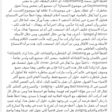
الخطأ الأول سمته Daydreaming، أي أحلام اليقظة، لكن ما معنى
Daydreaming في موضوع الاستماع؟ أن تستمع إلى شخص وتبدأ تجول
بخاطرك – أي عقلك يجول – في موضوعات لا علاقة لها بموضوع الحديث، أي
تسرح كما يُقال بالعامية، فهذا إسمه أحلام اليقظة، وهذا خطأ جداً في الاستماع،
فحاول ألا تسرح حين يُحدِّثك أحدهم، لا تذهب بعيداً وركِّز معه، كما قال ابن
عباس وأن أصغي إليه إذا حدَّثني، وذلك احتراماً له، وهناك – كما قلت لكم –
مرآة الاستماع، فكيف أعرف أنك استمعت إلي أم لم تستمع؟ هناك مرآة –
Mirror أو Spiegel – أعرف هذا بها من خلال التلخيص، ومن خلال الأسئلة
سأعرف أنك تابعتني جيداً وأدركت ما أرمي إليه، فأنت لخصت الكلام وسألت
الأسئلة ورتبت الأفكار ومن ثم أعرف أنك استمعت إلىّ، هذه مرآة الاستماع
والتجاوب العاطفي معي.
الخطأ الثاني هو Debating، أي المُناظَرة والمُجادَلة، لكن ماذا يُراد بالمُجادَلة؟
ليس باللسان وإنما المُجادَلة الباطنية، بمعنى أنك تستمع إليه وتُدير نقاشاً –
Argument – داخلياً حول ما يُقال في الداخل Inner، كأن تقول لنفسك هو
يقول كذا وكذا لكنه قال هذه المرة كذا فإذن هو تناقض، وهنا سوف تضيع
وسوف يُصبِح في عالم آخر وأنت مازلت تُجري مناظَرة داخلية، فلا تُحاوِل أن
تعمل مُناظَرة داخلية، حاول أن تستمع فقط، والمبدأ العام الذي يجمع أكثر
الأشياء مبدأ القبول، فحاول أن تقبل ما يُلقيه إليك، لذلك يأتي العنصر الثالث
السيئ في الـ Bad listening وهو الحُكم – Judging – والتسرع في الحكم، كأن
يُقال لك أنت من هؤلاء القوم لقد فهمنا، وطبعاً هو استنبط هذا ومن ثم قال لك
لقد أدركت أنك مُتعاطِف مع الدولة الفلانية لقد فهمنا يا سيدي، وهذا خطأ طبعاً،
يا رجل أعطه فرصة أن يُعرِب عن وجهة نظره، حاول أن تتقبل هذا، يُوجَد شيئ
إسمه أن تتقبل ما يقول، أعطه فرصة أن يُفرِغ ما عنده في وقته ولا تُسارِع إلى
الأحكام والحكم Judging، هل أنت تعمل قاضياً لكي تقول لقد عرفنا وهذا واضح