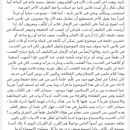
ثانية، وهذه آخر الصرعات الآن في العلم وهى تشتغل بنسبة مائة في المائة كما
يُقال، يُقال ركِّز لمدة ثلاثين ثانية ثم اسكت وأعط الطرف الآخر الفرصة
ليستجيب ويتكلَّم، ونحن في ثلاثين ثانية – كما قلنا – نستوعب تماماً أو جزءاً
كبيراً مما يقول الآخر فنستطيع أن نتعامل معه الآن ولا نتشوش، في ثلاثين ثانية
أنت تُصبِح مُرغَماً على التكثيف عبر الإيجاز، فلابد أن تُكثِّف، ومعروف أنك إذا
أُرغِمتَ على التكثيف أبدعت، فيُمكن أن تُصيب كبد الحقيقة وجوهر المسألة في
نصف دقيقة، لكن إذا أُرخيَ لك العنان وتكلَّمت نصف ساعة أو ربع ساعة أو
عشرين دقيقة في موضوع مُعين يُمكن أن تُكثفه في جُملة واحدة أو ثلاث جُمل
في ثلاثين ثانية سوف يتيه منك الموضوع وتُضِل الطريق، لكن لابد من الحديث
في ثلاثين ثانية، وقالوا أيضاً من فوائد الإيجاز غيرالتكثيف أنه يكبح جماح الغضب،
لأن طبعاً حين يُوجَد أي نزاع تُوجَد شُحنة غضب عند الاثنين، فإذا أسهب أحدهما
أو كلاهما في الحديث يبدأ الغضب يتأشب وتتأرث نيرانه ويشب، لكن في ثلاثين
ثانية لن تكون هناك أي فرصة للغضب أن يُطِل بقرنِه، وهذه فائدة مُهِمة جداً،
وهذا كلام علمي في الإصلاح وفي المُعالجة، والنبي كان يوجِز كثيراً في حديثه
لكن إيجازاً غير مُخِل فهو سيد من عَلَّمَ، علماً بأنني من غير تبجح حقيقةً ومن غير
ادّعاء حين قرأت في هذا الموضوع ما قرأت وما يسر الله لم استفد كثيراً تقريباً
عما استفدته من تراثي الإسلامي، فهذا موجود – سبحان الله – في الكتاب وفي
السُنة وفي سير الصُلحاء والعُرفاء من هذه الأمة، لدينا أدبيات في علم المخاطبة
والاستماع تقريباً لا مزيد عليها إلا ما ندر، هناك زيادات مُهِمة لكنها نادرة، فلدينا –
سبحان الله – تراث شبه مُكتمِل في هذا الباب، فهل كان علينا أن ننتظر العلم
هذه المئين من السنين حتى نتعلَّم من هؤلاء الأفاضل طبعاً في الشرق والغرب؟
آداب الحديث والاستماع موجودة لدينا لكننا لم نُفعِّل هذه الأدبيات لكي تكون
ثقافة حقيقية، من أسوأ الناس تواصلاً هم العُرب أو العُربان اليوم، لا يكاد أحدنا
يستمع إلى الآخر، وإذا استمع سوف نرى تقريباً كل مساوئ الاستماع أو ما