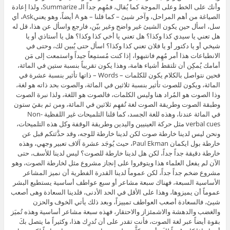
وأنك على الخط وعلى الموجة كما يُقال، فمُهِم جداً الـ Summarize، ولذا إعادة
الصياغة من أهم المراحل، وآخر شيئ – كما قلنا – هو A أيضاً، وهو يعنيAsk، أي
سل، اسأل حين يكون الشيئ غير واضح وغير بيّن، فارجع واسأل عن هذا، قل له
هل تعني يا سيدي كذا وكذا؟ هل تعني يا أخي كذا وكذا؟ هل يا أستاذي أو يا
شيخي أو يا دكتور أو يا فلان تعني كذا وكذا؟ اسأل حتى يُبين لك، وحتى في
الانطباعات هذا أمر مُهِم فانتبهوا، إذا كنت مُستمِعاً جيداً واستمعت إلى مَن
أمامك يُمكِن أن تلتقط أشياء هامة، وهذا يكون تقريباً بنسبة ستين في المائة،
فحين نتواصل بالكلام يكون للكلمات – Words – ذاتها تأثير بنسبة عشرة في
المائة، ويكون للصوت تأثير بنسبة ثلاثين في المائة، والصوت بحد ذاته هو لغة،
وذا الصوت هو المُراد هنا وليس الكلمات، فالصوت هو اللغة، ولذا نبرة الصوت
وطبقة الصوت وطريقة الصوت لغة تُفهِم ثلاثين في المائة، ومن ثم بقيَ ستون
في المائة عندنا، وهذه للغة الجسد، كما قلنا التلميحات غير اللفظية Non-
verbal cues مثل حركة العينيين واليدين وطريقة الوقفة وكل هذه التلميحات،
ونحن ليس لدينا خارطة صوت لكن لدينا خارطة للوجه، وقد حدَّثتكم قبل عن
خارطة بول ايكمان Paul Ekman، حيث يُوجَد عشرة آلاف تعبير وجهي، وهذه
خارطة دقيقة جداً جداً، لكن هل لدينا خارطة للصوت؟ ليس لدينا للأسف، حتى
الآن لم يفعل العلماء هذا ويتوفروا على إنجاز مشروع مثل لخارطة الصوت، وهو
مشروع ضخم جداً جداً، لكن عموماً لدينا القدرة الفطرية أن نميز المشاعر
الأساسية السبعة، فهناك سبعة مشاعر أو سبع عواطف أساسية يستطيع البشر
عموماً أن يميزوها، وهذا على الأقل في الحد الأدنى، فلدينا السعادة وهى أصعب
شيئ، فالسعادة أصعب العواطف تمييزاً، وبعد ذلك يأتي الخوف والحزن
والغضب والدهشة والاشمئزاز والاحتقار، فهذه سبعة مشاعر أساسية وهذه تُميَز
بقوة أيضاً عبر لغة الصوت، فأنت تقدر على أن تُدرِك هذا، وكثيراً ما يتصل بكَ