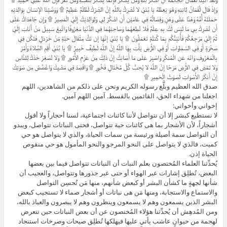
وَإِذْ قَالَ لُقْمَانُ لِابْنِهِ وَهُوَ يَعِظُهُ يَا بُنَيَّ لا تُشْرِكْ بِاللَّهِ إِنَّ الشِّرْكَ لَظُلْمٌ عَظِيمٌ ۩ وَوَصَّيْنَا الإِنسَانَ بِوَالِدَيْهِ
حَمَلَتْهُ أُمُّهُ وَهْنًا عَلَى وَهْنٍ وَفِصَالُهُ فِي عَامَيْنِ أَنِ اشْكُرْ لِي وَلِوَالِدَيْكَ إِلَيَّ الْمَصِيرُ ۩ وَإِن جَاهَدَاكَ عَلَى
أَن تُشْرِكَ بِي مَا لَيْسَ لَكَ بِهِ عِلْمٌ فَلا تُطِعْهُمَا وَصَاحِبْهُمَا فِي الدُّنْيَا مَعْرُوفًا وَاتَّبِعْ سَبِيلَ مَنْ أَنَابَ إِلَيَّ
ثُمَّ إِلَيَّ مَرْجِعُكُمْ فَأُنَبِّئُكُم بِمَا كُنتُمْ تَعْمَلُونَ ۩ يَا بُنَيَّ إِنَّهَا إِن تَكُ مِثْقَالَ حَبَّةٍ مِّنْ خَرْدَلٍ فَتَكُن فِي
صَخْرَةٍ أَوْ فِي السَّمَاوَاتِ أَوْ فِي الأَرْضِ يَأْتِ بِهَا اللَّهُ إِنَّ اللَّهَ لَطِيفٌ خَبِيرٌ ۩ يَا بُنَيَّ أَقِمِ الصَّلاةَ وَأْمُرْ
بِالْمَعْرُوفِ وَانْهَ عَنِ الْمُنكَرِ وَاصْبِرْ عَلَى مَا أَصَابَكَ إِنَّ ذَلِكَ مِنْ عَزْمِ الأُمُورِ ۩ وَلا تُصَعِّرْ خَدَّكَ لِلنَّاسِ
وَلا تَمْشِ فِي الأَرْضِ مَرَحًا إِنَّ اللَّهَ لا يُحِبُّ كُلَّ مُخْتَالٍ فَخُورٍ ۩ وَاقْصِدْ فِي مَشْيِكَ وَاغْضُضْ مِن صَوْتِكَ
إِنَّ أَنكَرَ الأَصْوَاتِ لَصَوْتُ الْحَمِيرِ ۩
صدق الله العظيم وبلَّغ رسوله الكريم ونحن على ذلكم من الشاهدين، اللهم
اجعلنا من شهداء الحق، القائمين بالقسط. آمين اللهم آمين.
إخواني وأخواتي:
لا نستطيع كبشر إلا أن نتواصل لأننا كائنات اجتماعية، لسنا أحجاراً ولا أقول
أشجاراً، لأن الأشجار بما هى كائنات حية تتواصل، فحتى النباتات تتواصل، ويبدو
أن التواصل سمة أصيلة ورئيسة من سمات الحياة، والذي لا يتواصل هو حي
كميت، فالذي لا يتواصل على النحو المرجو والنحو المأمول هو حي منقوص
الحياة إذن.
يُحدِّثنا العلماء المُختصون بعلم النبات أن النباتات تتواصل فيما بين بعضها
البعض، تُطلِق إشارات عبر الهواء أو حتى عبر جذورها وتتواصل، والعجيب أن
شأنها لجهةٍ ما كشأن البشر أو كبعض شأنهم، منها مَن تُحسِن التواصل
والاستماع والاستجابة، ومنها مَن هى نباتات أو أشجار صماء لا تستجيب كبعض
البشر الذين يسمعون وهم لا يسمعون وينظرون وهم لا يبصرون والعياذ بالله،
ومن المُدهِش أن يُحدِّثنا هؤلاء المُختصون عن أن بعض النباتات حين تتعرض
لهجمة من حيوانٍ عاشب يأتي عليها فيهلكها تُطلِق صيحات وصرخات استنجاد