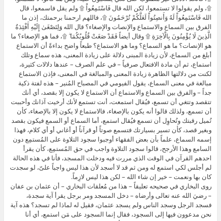
۩، ولم يقولوا لا تستمعوا، لكن الله قال فَاسْتَمِعُواْ ۩ ولم يقل فاسمعوا، قال
الله فَاسْتَمِعُواْ لَهُ وَأَنصِتُواْ لَعَلَّكُمْ تُرْحَمُونَ ۩، فاللهم ارحمنا برحمتك، إذن ما
الفرق بين السماع والاستماع والإنصات والإصغاء؟ قال الله وَلِتَصْغَىٰ إِلَيْهِ أَفْئِدَةُ
الَّذِينَ لَا يُؤْمِنُونَ بِالْآخِرَةِ ۩ وقال أيضاً فَقَدْ صَغَتْ قُلُوبُكُمَا ۖ ۩، فما هو الإصغاء؟ ما
هو الإنصات؟ ما هو السماع؟ وما هو الاستماع؟ طبعاً واضح بداءةً أن الاستماع
أبلغ من السماع، لأن زيادة المبنى دلالة على زيادة المعنى، هذه سماع وتلك
استماع، ثم أن مادة الافتعال صرفياً – في علم الصرف – عندها دلالات كثيرة،
لكنت من دلالتها الظاهرة زيادة المعنى والمبالغة في المعنى، فإذن الاستماع
مبالغة في معنى السماع، يقول الفيومي في المصباح المُنير – هذه لفتة ذكية
جداً – والفرق بين السماع والاستماع أن الاستماع لا يكون إلا بقصد، أي أنك
تتقصد وتتغي أن تسمع، فيُقال استمعت، أنت تستمع لأنك أرخيت آذانك وأحببت
أن تسمع، ولذلك قالوا أنه يكون بالإصغاء، فالاستماع لا يكون إلا بالإصغاء، كأن
تُميل رقبتك وتُحاوِل أن تسمع فيُقال استمع، أما السماع أو السمع فيكون بقصد
وبغير قصد، كأن تسير بسيارتك فتسمع صوتاً أو قرآناً أو أغاني أو أي كلام، فهذا
إسمه السماع، علماً بأن بعض الفقهاء أوجبوا سجود التلاوة على المُستمِع دون
السامع وهذا الأرجح، قالوا سجود التلاوة واجب في حق المُستمِع، كأن يقرأ
احدهم القرآن في الوقت الذي مررت فيه ودخلت المسجد، فأنا في هذه الحالة
لم أجلس لكي استمع له ومن ثم قد لا أسجد لأن هذا ليس واجباً علىّ، لو سجدت
كان بها ونعمت – خير إن شاء الله – لكن هذا ليس لازِماً.
روى البخاري في صحيحه تعليقاً – هذا من مُعلقات البخاري – أن عثمان بن عفان
– رضيَ الله عنه تعالى وأرضاه – دخل المسجد ومر برجل يقرأ آية سجدة،
فسجد الرجل وسجد الناس ولم يسجد عثمان، فقيل له لماذا لم تسجد؟ هذه آية
نحن مدعوون فيها إلى السجود، فقال إنما السجود على مَن استمع، أي أنا