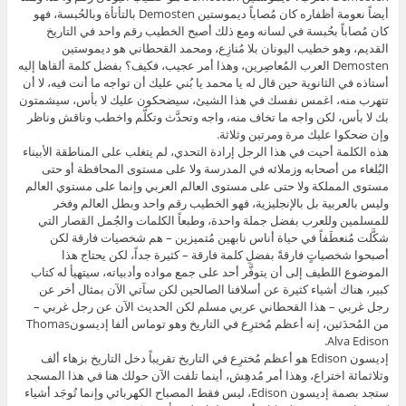
أيضاً نعومة أظفاره كان مُصاباً ديموستين Demosten بالتأتأة وبالحُبسة، فهو
كان مُصاباً بحُبسة في لسانه ومع ذلك أصبح الخطيب رقم واحد في التاريخ
القديم، وهو خطيب اليونان بلا مُنازِع، ومحمد القحطاني هو ديموستين
Demosten العرب المُعاصِرين، وهذا أمر عجيب، فكيف؟ بفضل كلمة ألقاها إليه
أستاذه في الثانوية حين قال له يا محمد يا بُني عليك أن تواجه ما أنت فيه، لا أن
تتهرب منه، اغمس نفسك في هذا الشيئ، سيضحكون عليك لا بأس، سيشمتون
بك لا بأس، لكن واجه ما تخاف منه، واجه وتحدَّث وتكلَّم واخطب وناقش وناظر
وإن ضحكوا عليك مرة ومرتين وثلاثة.
هذه الكلمة أحيت في هذا الرجل إرادة التحدي، لم يتغلب على المناطقة الأبيناء
البُلغاء من أصحابه وزملائه في المدرسة ولا على مستوى المحافظة أو حتى
مستوى المملكة ولا حتى على مستوى العالم العربي وإنما على مستوي العالم
وليس بالعربية بل بالإنجليزية، فهو الخطيب رقم واحد وبطل العالم وفخر
للمسلمين وللعرب بفضل جملة واحدة، وطبعاً الكلمات والجُمل القصار التي
شكَّلت مُنعطَفاً في حياة أناس نابهين مُتميزين – هم شخصيات فارقة لكن
أصبحوا شخصياتٍ فارقةً بفضلِ كلمة فارقة – كثيرة جداً، لكن يحتاج هذا
الموضوع اللطيف إلى أن يتوفَّر أحد على جمع مواده وأدبياته، سيتهيأ له كتاب
كبير، هناك أشياء كثيرة عن أسلافنا الصالحين لكن سآتي الآن بمثال أخر عن
رجل غربي – هذا القحطاني عربي مسلم لكن الحديث الآن عن رجل غربي –
من المُحدَثين، إنه أعظم مُخترِع في التاريخ وهو توماس ألفا إديسونThomas
Alva Edison.
إديسون Edison هو أعظم مُخترِع في التاريخ تقريباً دخل التاريخ بزهاء ألف
وثلاثمائة اختراع، وهذا أمر مُدهِش، أينما تلفت الآن حولك هنا في هذا المسجد
ستجد بصمة إديسون Edison، ليس فقط المصباح الكهربائي وإنما تُوجَد أشياء