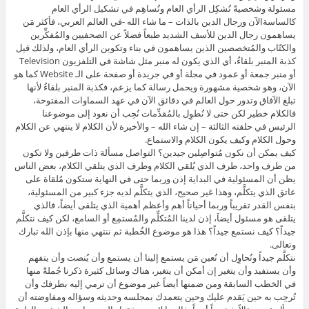
مسئولة وشخصيةً تُشكِل الرأي العام وتُساهِم في تشكيل الرأي العام
كالساسةالآن ورجال الدين بالذات – ما شاء الله -في العالم العربي، فأكثر مَن
يساهمون رجال الدين للأسف الشديد طبعاً فضلاً عن الصحفيين والمُفكِّرين
والكتّاب والمُتخصصين الذين يساهمون في بناء وتكوين الرأي العام، ولذلك قيل
كذبة المنبر بلقاءُ، أي الذي يكون له منبر مثل شاشة في التلفزيون Television
أو منبر جمعة أو عمود في مجلة أو في جريدة أو صفحة على الـ Website كما هو
الآن، وهو شخصية مشهورة ويحمل رسالة كما يزعم، فكذبة المنبر بلقاءُ لأنها
تبلغ الآفاق وتدور حول العالم في دقائق الآن في عهد السماوات المفتوحة،
فالكلام خطير لكن حتى لا نُطوِل بالمُقدِّمات نُحِب أن نعود إلى موضوعنا
الرئيس في حلقته الثالثة – إن شاء الله – والأخيرة لأن الكلام لا ينتهي عن الكلام
وحول الكلام وكيف يكون الكلام والاستماع.
كيف يمكن أن نكون مُتواصِلين جيدين؟ التواصل مسألة ذات طرفين ولا تكون
من طرف واحد، طرف الذي يُلقي الكلام وطرف الذي يتلقي الكلام، بعض الناس
يظن أن المسئولية في البداية إذن وربما حتى في النهاية ستكون مُلقاة على
عاتق الذي يتكلَّم، وهذا غير صحيح، الذي يتكلَّم لديه جزء كبير من المسئولية،
بنفس القدر تقريباً وربما أحياناً أهم وأعظم أهمية الذي يتلقى أيضاً، فالذي
يتلقى هو مسئول أيضاَ، إذن لدينا المُتكلِّم والمُستمِع أو السامع، لكن كيف نتكلَّم
جيداً؟ كيف نستمع جيداً؟ هذا هو موضوع الخُطبة ثم ننتهي منها بإذن الله تبارك
وتعالى.
نتكلَّم جيداً ونُحاوِل أن نُعين مَن يستمع إلينا أن يستمع وأن يُنصت وأن يتفهم
وأن يستفيد وأن يتغير إن أمكن أن يتغير، هناك وسائل كثيرة ذكرنا جُملةً منها
في الخطب السابقة ومن ضمنها أيضاً غير موضوع أن ترمي إليه بطرفك وأن
تُرحِب به حين يَقدم عليك وحين يتعمدك بمجلسه وحديثه وسؤاله ومفاوضته أن