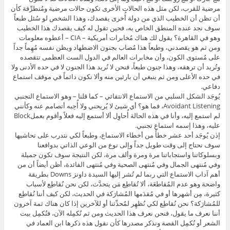
مرضية للقرب، لكن مثل هذه الحالات الأخرى تكون حالات مرضية ومُتطرِّفة كأن
أن تظن أن الخطيب الذي من دولة أُخرى يقصدك، وهذا الشخص لو سُئل طبعاً
سوف نجد عنده المنطق الخاص به، فحين تقول له كيف يقصدك هذا الخطيب
وهو في القاهرة؟ يقول لك هناك مُخابرات أمريكية – CIA – أعطوه معلومات
ومن ثم هو يقصدني، وطبعاً هذا مُصاب بجنون الاضطهاد ويظن نفسه مُهِماً جداً
على مُستوى الكون، وأن مخابرات العالم في الدول الست العظمى تتقصده
وتُريد أن ترهقه، وهذا جنون طبعاً، فنحن لا نُريد هذا الجنون لا في حده الأدنى ولا
في حده الأعلى ومن ثم ينبغي أن بارئين منه وألا نكون دائماً في موقف استماع
دفاعي.
يُوجَد الشكل السلبي من الاستماع الانتقائي – كما قلنا – وهو الاستماع التجنبي
Avoidant Listening، فما هو؟ أي شيئ لا يُريحني ولا أُحِبه أتصامم عنه وكأنني
لم استمع إليه، وأنا في هذه الحالة أُحاوِل ألا أستمع إليه فعلاً وأقوم بعملBlock
عليه، وهذا إسمه استماع تجنبي.
إذن يُوجَد أحد عشر خطأً من أخطاء الاستماع، وطبعاً لكي نتدرب على تحاشيها
سوف نحتاج إلى وقت طويل جداً وإلى نوع من الوعي الذاتي بدوافعنا
وبسلوكاتنا واستجاباتنا مرة ومرة وألف مرة، لكن النتيجة سوف تكون جميلة
وفي مُنتهى الجمال وفي مُنتهى الصحية وفي مُنتهى الفائدة، أظن أيضاً أن من
أهم آداب الاستماع التي ربما لم تُشر إليها السيدة داونز Downs بطريقة
واضحة وهو عدم المُقاطعَة، ألا تُقاطِع مَن يتحدَّث، لكن نحن نُقاطِع لأسباب
كثيرة، مِن أشهرها أو في مُقدَمها المُشارَكة في الحديث، لكن كيف أننا نُقاطِع
للمُشارَكة؟ نحن نُقاطِع لكي نُظهِر لمُحدِّثنا أو للآخرين إذا كان هناك ثمة آخرون
أننا نعرف ما يقول، فنحن نعرف هذا الحديث ومن ثم نُكمِله الآن، فنُكمِل بيت
الشعر أو نُكمِل القصة ونذكر مصدرها كأن نقول هذه ذكرها ابن العماد في