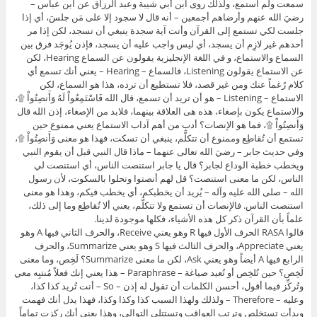
سمعت ولم استمع، ولذلك روى ابن أبي شيبة وعبد الرزاق عن ابن عباس –
رضيَ الله عنهم وأرضاهم أجمعين – أنه قال لا سجود إلا على مَن جلسَ، أي إذا
جلست لكي تستمع إلى القرآن وأتت آية سجدة ينبغي أن تسجد، لكن إذا مر
أحدهم غير لازِم أن يسجد، أي ليس واجب عليه أن يسجد، فإذن يُوجَد فرق بين
السماع والاستماع، و في اللغة الإنجليزية يقولون عن السماع Hearing، لكن
عن الاستماع يقولون Listening، فالسماع – Hearing – يعني أنك تسمع أي
كلام رُغماً عنك ومن غير قصد، فلا تستطيع أن ترده، هذا هو السماع، لكن
الاستماع – Listening – هو أن تريد أن تسمع، قال الله فَاسْتَمِعُواْ لَهُ وَأَنصِتُواْ ۩،
والاستماع يكون بإصغاء، هذه هى العلاقة بينهما، فلابد من الإصغاء، إذن الله قال
وَأَنصِتُواْ ۩، فما هو الإنصات؟ أدب من أهم آداب الاستماع يعني ممنوع حين
تستمع أن تُقاطِع وممنوع أن تتكلَّم، ينبغي أن تسكت، فهذا هو معنى وَأَنصِتُواْ ۩،
وفي حديث جابر – رضيَ الله تعالى عنهما – ماذا قال النبي قبل أن يقوم النبي
ويخطب خطبة الوداع لجابر؟ قال يا جابر استنصت الناس، أي استنصت لي
الناس، لكن ما معنى استنصت؟ قل لهم أنصتوا وتحلوا بالسكوت، لأن رسول
الله – صلى الله عليه وآله – يُريد أن يخطبكم، أي يخطب فيكم، وهذا هو معنى
استنصت الناس. فالإنصات أن تستمع ولا تتكلَّم، يعني ألا تُقاطِع وما إلى ذلك،
علماً بأن القرآن ذكر كل هذه الأشياء، فكلها موجودة لدينا.
قالوا RASA الحرف الأول فيها R وهو يعني Receive، والحرف الثاني فيها A وهو
يعني Appreciate، والحرف الثالث فيها S وهو يعني Summarize، والحرف
الرابع فيها A أيضاً وهو يعني Ask، لكن ما معنى Summarize؟ لَخِص، وما معنى
لَخِص؟ حين تُلخِص أو تُعيد صياغة – Paraphrase – هذا يعني إنك فعلاً مُنتبِه معي
وتُركِّز فيما أقول، أحسن الكلمات أن تقول له إذن – So – أنت تُريد كذا كذا،
وعليه – Therefore – ولذلك ولهذا السبب كذا وكذا وكذا، فهذا يدل أنك فهمت
وبدأت تستخلص وترتب العواقب وتستتلي التوالي، وهذا يعني أنك ركزت تماماً