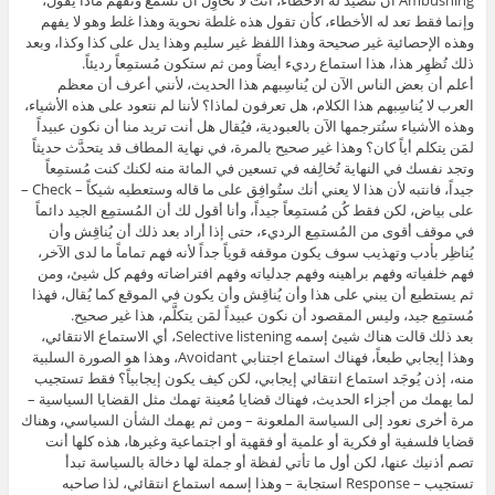
Ambushing أن تتصيد له الأخطاء، أنت لا تُحاوِل أن تسمع وتفهم ماذا يقول،
وإنما فقط تعد له الأخطاء، كأن تقول هذه غلطة نحوية وهذا غلط وهو لا يفهم
وهذه الإحصائية غير صحيحة وهذا اللفظ غير سليم وهذا يدل على كذا وكذا، وبعد
ذلك تُظهِر هذا، هذا استماع رديء أيضاً ومن ثم ستكون مُستمِعاً رديئاً.
أعلم أن بعض الناس الآن لن يُناسِبهم هذا الحديث، لأنني أعرف أن معظم
العرب لا يُناسِبهم هذا الكلام، هل تعرفون لماذا؟ لأننا لم نتعود على هذه الأشياء،
وهذه الأشياء سنُترجمها الآن بالعبودية، فيُقال هل أنت تريد منا أن نكون عبيداً
لمَن يتكلم أياً كان؟ وهذا غير صحيح بالمرة، في نهاية المطاف قد يتحدَّث حديثاً
وتجد نفسك في النهاية تُخالِفه في تسعين في المائة منه لكنك كنت مُستمِعاً
جيداً، فانتبه لأن هذا لا يعني أنك ستُوافِق على ما قاله وستعطيه شيكاً – Check –
على بياض، لكن فقط كُن مُستمِعاً جيداً، وأنا أقول لك أن المُستمِع الجيد دائماً
في موقف أقوى من المُستمِع الرديء، حتى إذا أراد بعد ذلك أن يُناقِش وأن
يُناظِر بأدب وتهذيب سوف يكون موقفه قوياً جداً لأنه فهم تماماً ما لدى الآخر،
فهم خلفياته وفهم براهينه وفهم جدلياته وفهم افتراضاته وفهم كل شيئ، ومن
ثم يستطيع أن يبني على هذا وأن يُناقِش وأن يكون في الموقع كما يُقال، فهذا
مُستمِع جيد، وليس المقصود أن نكون عبيداً لمَن يتكلَّم، هذا غير صحيح.
بعد ذلك قالت هناك شيئ إسمه Selective listening، أي الاستماع الانتقائي،
وهذا إيجابي طبعاً، فهناك استماع اجتنابي Avoidant، وهذا هو الصورة السلبية
منه، إذن يُوجَد استماع انتقائي إيجابي، لكن كيف يكون إيجابياً؟ فقط تستجيب
لما يهمك من أجزاء الحديث، فهناك قضايا مُعينة تهمك مثل القضايا السياسية –
مرة أخرى نعود إلى السياسة الملعونة – ومن ثم يهمك الشأن السياسي، وهناك
قضايا فلسفية أو فكرية أو علمية أو فقهية أو اجتماعية وغيرها، هذه كلها أنت
تصم أذنيك عنها، لكن أول ما تأتي لفظة أو جملة لها دخالة بالسياسة تبدأ
تستجيب – Response استجابة – وهذا إسمه استماع انتقائي، لذا صاحبه