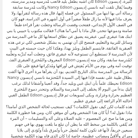
كثيرة، إديسون Edison كان أشبه بطفل بليد فأتعب مُدرسيه ومدير مدرسته،
وفيما يُقال تلقت أمه نانسي إديسون Nancy Edison وكانت مُدرِسة سابقة
رسالة أتى بها ابنها من المسئول عن فصله إليها، قال هذه رسالة لتقرأيها، ولا
يعرف ماذا فيها لأنه ما زال طفلاً صغيراً في أول أشهره في الدراسة، فهو كان
في الصف الأول الإبتدائي، ففتحت وفضت الرسالة وجعلت تقرأ قراءة طبعاً
صامتة ودموعها تتحدر، قال ماذا يا أمي؟ما هناك؟ فقالت مكتوب يا حبيبي يا بني
ابنك هذا عبقري كبير، عبقريته يضيق عن نطاق استعابها كل ما في المدرسة من
وسائل للتربية والتعليم، فننصح لكِ أن تهتمي به بشكل شخصي لكي ترعي هذه
العبقرية الفائقة، فابتسم الطفل وسُرَ بهذا، وهكذا كان حيث حبسته في البيت
لأن المدرسة لا تستطيع أن تستوعبه لأنه عبقري فائق، وجعلت أمه تُدرِّبه وتعلِّمه
كمُدرِسة سابقة، وكان منه إديسون Edison المعروف والمُخترِع العبقري الفذ،
توفيت أمه وفي يوم من الأيام يُفتِش في أوراقها ومُذكِراتها فيقع على تلك
الرسالة من المدرسة بذلك التاريخ القديم، يود أن يقرأها مرة أخرى لأنها ألقت
بظلال طيبة على نفسه فإذا فيها إلى السيدة المُحترَمة نانسي إديسون Nancy
Edison نحيطك علماً بأن ابنكِ غبي وبليد جداً، وقد أتعبنا وأشقانا لذلك نرغب
إليكِ بدءاَ من اليوم ألا يختلف إلى المدرسة والسلام، وتتحدر دموع المُخترِع
العظيم بحرارة وغزارة، وبكى لسويعات ثم قال إديسون Edison الطفل الغبي
أحالته الأم الرائعة إلى عبقري عظيم.
هذه كلمات لكن كيف نقول الكلمات؟ كيف نستجيب لحالة الشخص الذي أمامنا؟
ماذا نقول له؟ أياً كان هذا الشخص وفي أي موقفٍ كان، ومن هنا خطورة الكلمة
ومن هنا ما صح عن المعصوم – عليه الصلاة وعلى آله والتسليمات – أن المرء
قد يُلقي بالكلمة من سخط الله ما يظن أن تبلغ ما بلغت يهوي بها في جهنم
سبعين خريفاً، لأنها قد تكون كلمة تُشعِل حرباً وتُمزِق بلداً وتُؤدي إلى بلايا
ومرائر وأَلاَقِيٌّ ومصائب عظيمة، خاصة إذا كان الذي فاه بهذه الكلمة شخصيةً