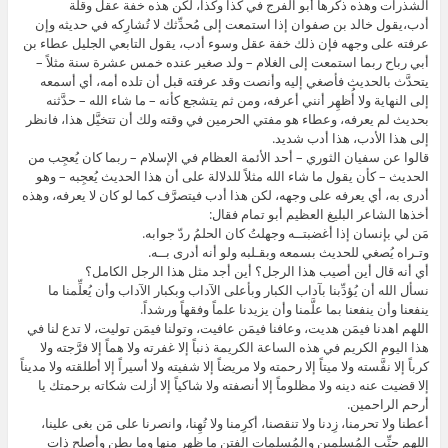
الشذرات وهذه ذكرها أبو الفرج في كذا وكذا، لكن هذه خفة عقل وقلة
أدب،يقول خالد بن صفوان إذا استمعت إلى مُحدِّثك لا تُشارِكه في حديثه وإن
عرفته على وجهه فإن ذلك خفة عقل وسوء أدب، يقول التابعي الجليل عطاء بن
أبي رباح ربما استمعت إلى الغلام – ولد صغير عنده خمس عشرة سنة مثلاً –
يتحدَّث بالحديث فأصغي إليه وأنصت وقد عرفته قبل أن تلده أمه، أي أسمعه
إلى النهاية ولا أُظهِر أنني أعرفه، ومن ثم يتشجع كأنه – ما شاء الله – حدَّثنه
بحديث لم يعرفه، وعطاء هو مفتي الحرمين في وقته ولك أن تتخيَّل هذا، فانظر
إلى هذا الأدب، هذا أدب شديد.
قالوا عن سفيان الثوري – أحد الأئمة العظام في الإسلام – ربما كان يُعجِب من
الحديث – كأن يقول ما شاء الله مثلاً للدلالة على أن هذا الحديث يُعجِبه – وهو
أدرى به، أي يعرفه على وجهه، لكن هذا أدب فيتصرَّف كما لو كان لا يعرفه، وهذه
أخذها الشاعر البليغ العظيم أبو تمام فقال:
مَن لي بإنسان إذا أغضبتــه وجهلتُ كان الحلمُ ردّ جوابه.
وتـراه يُصغي للحديث بسمعه وبقـلبه ولو أنه أدرى بــه.
أي أنه قال أين أصيب هذا الرجل؟ أين أجد مثل هذا الرجل الكامل؟
نسأل الله أن يُؤدِّبنا بآداب الكبار وبأعلى الآداب وبكبار الآداب وأن يُعلِّمنا ما
ينفعنا وأن ينفعنا بما علَّمنا وأن يزيدنا علماً وفقهاً ورشداً.
اللهم اهدنا فيمَن هديت، وعافنا فيمَن عافيت، وتولنا فيمَن توليت، لا تدع لنا في
هذا اليوم الكريم في هذه الساعة الكريمة ذنباً إلا غفرته ولا هماً إلا فرَّجته ولا
كرباً إلا نفَّسته ولا ميتاً إلا رحمته ولا مريضاً إلا شفيته ولا أسيراً إلا أطلقته ولا مديناً
إلا قضيت عنه دينه ولا مظلوماً إلا أنصفته ولا شاكياً إلا أزلت شكاته برحمتك يا
أرحم الراحمين.
أعطنا ولا تحرمنا، زِدنا ولا تنقصنا، أكرِمنا ولا تُهِنا، وانصرنا على مَن بغى علينا،
اللهم جنِّب المُسلِمين والمُسلِمات الفتن ما ظهر منها وما بطن وأصلِح ذات