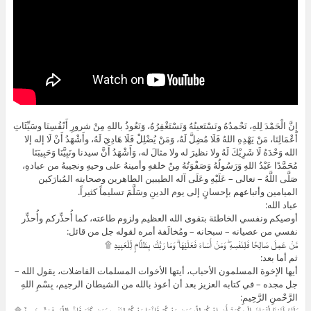
إِنَّ الْحَمْدَ لِلهِ، نَحْمدُهُ ونَسْتَعينُهُ وَنَسْتَغْفِرُهُ، وَنَعُوذُ باللهِ مِنْ شرورِ أَنْفُسِنَا وسَيِّئَاتِ
أَعْمَالِنَا، مَنْ يَهْدِهِ اللهُ فَلَا مُضِلَّ لَهُ، وَمَنْ يُضْلِلْ فَلَا هَادِيَ لَهُ، وأَشْهَدُ أَنْ لَا إله إلا
الله وَحْدَهُ لَا شَرِيْكَ لَهُ ولا نظيرَ له ولا مثالَ له، وَأَشْهَدُ أَنَّ سيدنا ونَبِيَّنَا وَحَبِيبَنَا
مُحَمَّدًا عَبْدُ اللهِ وَرَسُولُهُ وَصَفْوَتُهُ مِنْ خلقهِ وأمينهُ على وحيهِ ونجيبهُ من عبادهِ،
صَلَّى اللَّهُ – تعالى – عَلَيْهِ وعَلَى آله الطيبين الطاهرين وصحابته المُبارَكين
الميامين وأتباعهم بإحسانٍ إلى يوم الدينِ وسَلَّمَ تسليماً كثيراً.
عباد الله:
أوصيكم ونفسي الخاطئة بتقوى الله العظيم ولزوم طاعته، كما أُحذِّركم وأُحذِّر
نفسي من عصيانه – سبحانه – ومُخالَفة أمره لقوله جل من قائل:
مَّنْ عَمِلَ صَالِحًا فَلِنَفْسِهِ ۖ وَمَنْ أَسَاءَ فَعَلَيْهَا ۗ وَمَا رَبُّكَ بِظَلَّامٍ لِّلْعَبِيدِ ۩
ثم أما بعد:
أيها الإخوة المسلمون الأحباب، أيتها الأخوات المسلمات الفاضلات، يقول الله –
جل مجده – في كتابه العزيز بعد أن أعوذ بالله من الشيطان الرجيم، بِسْمِ اللهِ
الرَّحْمنِ الرَّحِيمِ:
وَلَقَدْ آتَيْنَا لُقْمَانَ الْحِكْمَةَ أَنِ اشْكُرْ لِلَّهِ وَمَن يَشْكُرْ فَإِنَّمَا يَشْكُرُ لِنَفْسِهِ وَمَن كَفَرَ فَإِنَّ اللَّهَ غَنِيٌّ حَمِيدٌ ۩