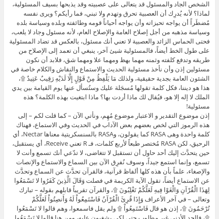
الشخص الجاد والمسئول قد يتعالى على عصبيته وقد يذبحها بسيف المسئولية،
لماذا؟ لأنه يُدرِك أن العصبية تحرق وتهدم ولا تبني، فما رأيكم؟ ويرى نفسه
مُضطَراً أن يواجه تحيزاته وأن يواجه أحياناً قومه وطائفته وبلده وسياسة بلده
وسياسة مذهبه من أجل إصلاح العامة والإصلاح العام، لأنه مسئول وجاد لا يلعب،
فحتى الحماس الزائد والعصبية لا تعني أنك مسئول، بالعكس قد تضاد المسئولية
على طول الخط أيضاً، فالمسئولية شيئ آخر، ينبغي أن تعمد إلى الإصلاح من
طريقه وتدفع كلفته وثمنه مهما بهظ ومهما علا ومهما شق، فلابد أن نكون
مسئولين إذن وأن نأخذ مسئولية الحديث والاستماع والنقاش والكلام خاصة في
الشئون العامة بجدية حقيقية، ولذلك مَا يَلْفِظُ مِنْ قَوْلٍ إِلَّا لَدَيْهِ رَقِيبٌ عَتِيدٌ ۩،
هذا هو ديننا، فكل كلمة تقولها مُسجَلة عليك وستُسأل عنها يوم القيامة بين يدي
الملك لا إله إلا هو، فيُقال لك ماذا أردت بها؟ ماذا ابتغيت بهذه الكلمة؟ هذه
مسئولية!
إذن موضوع التقدير و الاعتبار موضوع مُهِم، ونأتي الآن – كما قلت لكم – إلى
هذه الرموز التي لخص بعضهم بعض الآداب في الحديث وفي الاستماع، فهناك
كلمة واحدة وهى RASA كما يقولون، وRASA بالسنسكريتية معناها Nectar، أي
الرحيق، لكن RASA مُختصر طبعاً لأربع كلمات، فـ R تعني Receive، أي يستقبل،
حين يتحدَّث إليك أحد حاول أن تستقبل لا تتغاضى، لا تدّعي أنك تسمع وأنت لا
تسمع، وإنما استمع جيداً، وسوف نُفرِق الآن بين السماع والاستماع والإنصات
والإصغاء، علماً بأن هذه كلها ألفاظ قرآنية، فالقرآن تحدَّث عن السماع وتحدَّث
عن الاستماع أيضاً، تقول الآية الكريمة في فصلت وَقَالَ الَّذِينَ كَفَرُوا لا تَسْمَعُوا
لِهَذَا الْقُرْآنِ وَالْغَوْا فِيهِ لَعَلَّكُمْ تَغْلِبُونَ ۩، والقرآن تقريباً قابلهم بقوله – تبارك
وتعالى – في آخر الأعراف وَإِذَا قُرِئَ الْقُرْآنُ فَاسْتَمِعُواْ لَهُ وَأَنصِتُواْ لَعَلَّكُمْ
تُرْحَمُونَ ۩، إذن هو قال فَاسْتَمِعُواْ ۩ ولم يقل فاسمعوا، وهم قالوا لا تَسْمَعُوا
۩، فالحد الأدنى غير مطلوب حتى لكي يشغبون عليه، ومن هنا قالوا لا تَسْمَعُوا