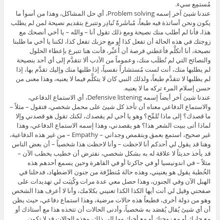
مُستمِع سيء.
عندنا شيئ آخر إسمه Problem solving، أي حل المشاكل، وهذا من أسوأ ما
يكون ونحن أساتذة فيه طبعاً، مُباشَرةً تُبادِر وتتبرع بتقديم نصيحة لمن لم يطلب
هذا، فأنا لم أطلب منك نصيحة ومع ذلك تقول أنا – والله – يا أخي أنصحك مع
زوجتك في هذه الحالة أن تفعل كذا أو مع حزبك تفعل كذا، لكننا يا أخي ما طلبنا
نصيحة، أنا أتكلَّم فأعطني فرصة أن أُعبِّر، فأنت هنا تتبرع بإعطاء الحلول
والنصائح التي لم تُطلَب منك، وعموماً من الأدب ألا تتقدَّم إلى أي أحد بنصيحة
لم يطلبها منك، أنت لست مُستشاراً نفسياً، إذا طلبها منك وإليك تقدَّم بها، إذا
لم يطلبها لا تتقدَّم طبعاً، ولذلك النبي كان لا يتكلَّم فيما لا يعنيه، وهذا معنى من
حسن إسلام المرء تركه ما لا يعنيه.
عندنا شيئ آخر أيضاً إسمه Defensive listening، أي الاستماع الدفاعي،
والاستماع الدفاعي معناه أن تأخذ كل شيئ على محمل شخصي، فتقول – مثلاً –
ما قصدك؟ إلى ماذا تُلمِّح؟ وهو يا أخي لم يقصدك، لكنك تقول هو قصدني وإلا
لماذا أتى ببيت الشعر هذا؟ هو يقصدني، وهذا إسمه الاستماع الدفاعي، وهذا
غير صحيح، استمع بعمق وبتقمص وجداني – Empathy – من غير هذه الدفاعية،
وهنا قد يقول لي أحدكم أنا لاحظت – وأنا لاحظت هذا شخصياً – أن بعض الناس
قد يأخذ حديثاً لا علاقة له به بشكل شخصي، نفترض أن خطيب يخطب الآن –
مثلاً – في اندونيسيا أو في جاكرتا أو في القاهرة وحين يسمع أحدهم هذه
الخُطبة يقول هو يعنيني، وهذه حالة مُتطرِّفة من جنون الاضطهاد، فدخلنا في
الهبل الآن وفي الجنون، وهذا حصل معي عدة مرات وكُتِبَت لي تهديدات على
صفحتي وقيل لي أنت أيها الكذا الكذا تعنيني بكلامك، وأنا لا أعرف هذا الشخص
وهو من دولة أخرى، فطبعاً هذه حالات مرضية، وهذا استماع دفاعي، حيث يظن
أن أي شيئ يُقال يُقصَد به شخصياً، وأدنى الحالات أن تتخذه هذا مع أستاذك أو
مع جارك أو مع زوجتك أو مع أخيك وما إلى ذلك، وهذه الحالات قد لا تكون