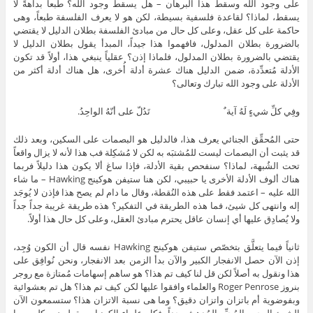
على وجود الله وسقط هذا البرهان – هل يسقط وجود الله؟ طبعاً بداهةً لا
يسقط، لماذا؟ لقاعدة فلسفية بسيطة، لكن هو لا يعرف الفلسفة طبعاً، وهى
حاكمة على كل عقل، وعلى كل حال من مبادئ الفلسفة بطلان الدليل لا يقتضي
بالضرورة بطلان المدلول، فافهموا هذا جيداً، المبدأ يقول بطلان الدليل لا
يقتضي بالضرورة بطلان المدلول، فلماذا إذن؟ عقلياً ينبغي هذا، أولاً قد تكون
الأدلة مُتعدِّدة، ضمن الدليل هناك عشرة أدلة أُخرى، هل هناك أدلة أكثر من
الأدلة على وجود الله تبارك وتعالى؟
وفِي كلِّ شيءٍ لَهُ آية ٌ تَدُلّ على أنّهُ الواحِدُ.
حتى المُحقِّق الجنائي يعرف هذا، فالدليل هو البصمات على السكين، وبعد ذلك
قد يثبت أن البصمات ليست للمُشتبَه به لكن لا مُشكِلة فب هذا لأنه لا يزال واقعاً
تحت الشُبهة، لماذا؟ سنفحص بقية الأدلة، فإذا ساغ ألا يكون هذا دليلاً فربما
هناك ألوف الأدلة الأخرى يا حبيبي، لكن هنا ستيفن هوكينج Hawking – ما شاء
الله عليه – اعتمد فقط على هذه النُقطة، وقال ما دام لم يصح هذا فإذن لا يُوجَد
إله وانتهى كل شيئ، فما هذه الطريقة في التفكير؟ هذه طريقة غريبة جداً جداً
ولا يُصادِق عليها أي إنسان عاقل يحترم مبادئ العقل، وعلى كل حال هذا أولاً.
ثانياً فيما يتعلَّق بتخصّص ستيفن هوكينج Hawking نفسه قال أن الكون وُجِد،
إذن الآن حصل الانفجار الكبير والآن بدأ الزمن بعد الانفجار، ونحن نُوافِق على
هذا ونقول به أصلاً لكن قل لنا كيف تم هذا؟ هو ساهم إسهامات مُمتازة مع روجر
بنروز Roger Penrose والعلماء وافقوا عليها لكن كيف تم هذا؟ هل تم بعشوائية
وبفوضوية أم باتزان واتزان دقيق؟ وما هى نسبة الاتزان هذا؟ ستسمعون الآن