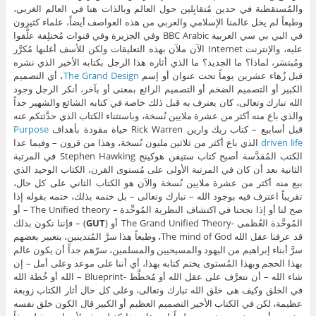
والمُستقطبة في حدين مُتقابِلين حول العالم وبالذات هنا في العالم الغربي،
وطبعاً لم يخل عالمنا الإسلامي والعربي من هذه العواصف أيضاً، علماء كثيرون
في البي بي سي العربية BBC Arabic وفي الجزيرة وفي قنوات مُختلِفة علَّقوا
عليه، والإنترنت Internet الآن ملآن بهذه التعليقات ولكن للأسف أغلبها مُكرَّر
ومُبتسَر، لماذا؟ ما الجديد؟ ما الذي أثاره هذا الرجل بكتابه الأخير الذي نشره
قبل زُهاء عشرين يوماً تحت عنوان أو إسم
The Grand Design
، أي التصميم
الكبير أو التصميم الضخم أو التصميم الرائع بمعنى أو بآخر، أنكر الرجل وجود
الله تبارك وتعالى، كان يعترف به قبل ذلك خاصة في كتابه الشائع والشهير جداً
والذي باع منه أكثر من عشرة ملايين نُسخة، وباستثناء الكتاب الذي حدَّثتكم عنه
قبل أسابيع – كتاب ريك وارين Rick Warren حياة مقودة بأهداف
Purpose
driven life
الذي باع أكثر من ثلاثين مليون نُسخة، وهذا من قرون – وفيما عدا
الكتب المُقدَّسة أصبح كتاب ستيفن هوكينج Stephen Hawking في المرتبة
الثانية بعد أن كان في المرتبة الأولى على مُستوى القرن، الكتاب الوحيد الذي
بيع منه أكثر من عشرة ملايين نُسخة والآن هو الكتاب الثاني على كل حال،
تقريباً اعترف فيه بوجود الله – تبارك وتعالى – بل ختمه بذلك، ختمه بقوله إذا
صح لنا أو إذا نجحنا في اكتشاف النظرية المُوحِّدة – The Unified theory – أو
المُوحَّدة العُظمى -The Grand Unified Theory أو (
GUT
) – فإننا نكون بذلك
قد عرفنا عقل الله The mind of God، وطبعاً هذا سرَّ المُتدينين، بتعبير بعضهم
سرَّ أبناء إبراهيم من اليهود والمسيحيين والمسلمين، سرّهم جداً أن يكون عالم
بهذا الحجم وبهذا المُستوى يختم كتابه بهذا، أي أننا على موعد وعلى أمل – إن
شاء الله – أن نتعرَّف على عقل الله أو مُخطَّط -Blueprint – الله أو خُطة الله
في الخلق وكيف هى خلق الله تبارك وتعالى، وعلى كل حال أثار الكتاب زوبعة
عظيمة، لكن في الكتاب الأخير التصميم العظيم أو الكبير قال الكون خلق نفسه