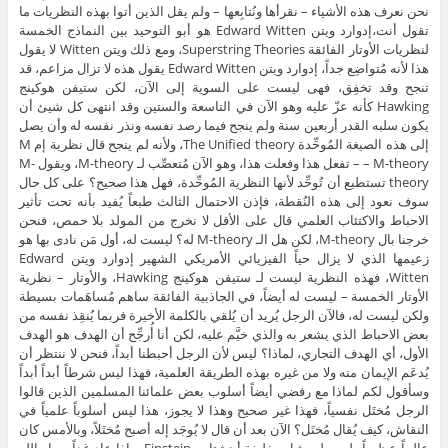
نحن نعرف هذه الأشياء – نقرأها ونُتابِعها – ولم يقل الذين أتوا بهذه النظريات ما
تقول أنت،إدوارد ويتن Edward Witten هو أبو التوحيد بين النماذج الخمسة
لنظريات الأوتار الفائقة Superstring Theories، ومع ذلك ويتن Witten لا يقول
هذا لأنه مُتواضِع جداً، إدوارد ويتن Edward Witten يقول هذه لا تزال مزاعم، قد
تنجح وقد تخفِق، فهى ليست على السوية إلى الآن، لكن ستيفن هوكينج
Hawking كأنه عزّ عليه وهو الآن في التاسعة والستين وقد انتهى كل شيئ أن
يكون سلبه القدر أربعين سنة ولم ينجح فيما رصد نفسه ونذر نفسه له وأن يصل
إلى هذه الصيغة المُوحِّدة The Unified theory، ولأنه لم ينجح قال نظرية إم M
– M-theory – تفعل هذا وفعلت هذا، وهو الآن مُتعصِّب لـ M-theory، ويقول M-
theory تستطيع أن تُوحِّد لأنها النظرية المُوحِّدة، فهل هذا صحيح؟ على كل حال
سوف نعود إلى هذه النُقطة، فإذن الاحتمال الثالث طبعاً يُفيد بأنه تحت تأثير
الاحباط والاكتئاب العلمي قال على الأقل لا نخرج من المولد بلا حمص، فنحن
خرجنا بال M-theory، لكن هل الـ M-theory له؟ ليست له، أول مَن نادى بها هو
زعيمها الذي لا يزال حياً الفيزيائي الأمريكي الشهير إدوارد ويتن Edward
Witten، فهذه النظرية ليست لـ ستيفن هوكينج Hawking، والأوتار – نظرية
الأوتار الخمسة – ليست له أيضاً، في الجاذبية الفائقة ساهم مُساهَمات بسيطة
ولكن ليست له، فالآن الرجل يُريد أن يُلقي بالكلمة الأخيرة فربما يُنقِذ نفسه من
بعض الاحباط الذي يشعر به والذي خيَّم عليه، لكن أنا أُرجِّح أن الهدف هو الهدف
الأول، أي الهدف التجاري، لماذا؟ ليس لأن الرجل أحبطنا أبداً، فنحن لا ننتظر أن
يُدعَم الإيمان منه ولا من غيره بهذه الطريقة العلمية، فهذا ليس شرطاً أبداً أبداً
وسأقول لكم لماذا مع رفضي أيضاً أسلوب بعض علمائنا المسلمين الذين قالوا
الرجل مُختَل نفسياً، فهذا غير صحيح وهذا لا يجوز، هذا ليس أسلوباً علمياً في
النقاش، كيف يُقال مُختَل؟ الآن بعد أن قال لا يُوجَد إله أصبح مُختَلاً، وبالأمس كان