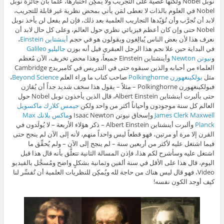
نوبل Nobel ولكنها عصية على التجريب ولا يُمكِن اختبارها، علماً بأن جائزة نوبل
Nobel في العلوم بالذات لا تعطى لمَن يأتي بمحض نظرية غير قابلة للتجريب،
لابد أن تُجرَّب وأن تُؤيّدها التجاريب العلمية بعد ذلك، فإن لم يفعل لن يأخذ نوبل
Nobel حتى وإن كان أعظم فيزيائي نظري حول العالم، وعلى كل حال لابد أن
نعرف هذا لأن بعض الناس يُبالِغون ويقولون هو في حجم
أينشتاين Einstein
،
في البداية حين علا نجم هذا الرجل العبقري قيل أنه بوزن
جاليليو Galileo
و
نيوتن Newton
وأينشتاين Einstein جميعاً، وهذا محض تخريف، الآن مُعظم
العلماء من أحبابه والذين سبقوه حتى في التدريس في كامبريدج Cambridge
مثل
بولكينغهورن Polkinghorne
صاحب كتاب ما وراء العلم
Beyond Science
،
فبولكينغهورن Polkinghorne – مثلاً – يقول هذا سخف شديد جداً أن يُقارَن
حتى بألبرت أينشتاين Albert Einstein، قال الذين يأخذون نوبل Nobel حول
العالم كل سنة موجودون وأحياناً أكثر من واحد ولكن
جيمس كلارك ماكسويل
James Clerk Maxwell
وإسحاق نيوتن Isaac Newton و
ماكس بلانك Max
Planck
وألبرت أينشتاين Albert Einstein – ذكر هؤلاء الأربعة – لا يُولَدون في
القرن إلا مرة أو مرتين، فهو قطعاً ليس واحداً منهم، لأنه إلى الآن لم ينجح حتى
فيما اشتغل عليه لأكثر من أربعين سنة – لم ينجح إلى الآن – ولم يُحقِّق ما
اشتغل عليه وسأشرح لكم هذا، فإذن المسالة الثانية تتعلَّق بأنه قال هذا قبل
اليوم، قال هذا على الأقل في سنة ألفين وثمانية بشكلٍ واضح ومُسجَّل بالفيديو
Video، فهو قال ليس هناك من حاجة لله ويُمكِن للنظريات العلمية أن تُفسِّر لنا
كيف أوجد الكون نفسه!