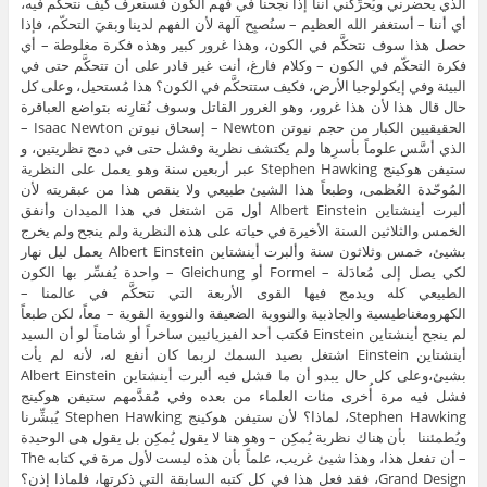
الذي يحضرني ويُحرِّكني أننا إذا نجحنا في فهم الكون فسنعرف كيف نتحكَّم فيه،
أي أننا – أستغفر الله العظيم – سنُصبِح آلهة لأن الفهم لدينا وبقيَ التحكّم، فإذا
حصل هذا سوف نتحكَّم في الكون، وهذا غرور كبير وهذه فكرة مغلوطة – أي
فكرة التحكّم في الكون – وكلام فارغ، أنت غير قادر على أن تتحكَّم حتى في
البيئة وفي إيكولوجيا الأرض، فكيف ستتحكَّم في الكون؟ هذا مُستحيل، وعلى كل
حال قال هذا لأن هذا غرور، وهو الغرور القاتل وسوف نُقارِنه بتواضع العباقرة
الحقيقيين الكبار من حجم نيوتن Newton – إسحاق نيوتن Isaac Newton –
الذي أسَّس علوماً بأسرِها ولم يكتشف نظرية وفشل حتى في دمج نظريتين، و
ستيفن هوكينج Stephen Hawking عبر أربعين سنة وهو يعمل على النظرية
المُوحّدة العُظمى، وطبعاً هذا الشيئ طبيعي ولا ينقص هذا من عبقريته لأن
ألبرت أينشتاين Albert Einstein أول مَن اشتغل في هذا الميدان وأنفق
الخمس والثلاثين السنة الأخيرة في حياته على هذه النظرية ولم ينجح ولم يخرج
بشيئ، خمس وثلاثون سنة وألبرت أينشتاين Albert Einstein يعمل ليل نهار
لكي يصل إلى مُعادَلة – Formel أو Gleichung – واحدة يُفسِّر بها الكون
الطبيعي كله ويدمج فيها القوى الأربعة التي تتحكَّم في عالمنا –
الكهرومغناطيسية والجاذبية والنووية الضعيفة والنووية القوية – معاً، لكن طبعاً
لم ينجح أينشتاين Einstein فكتب أحد الفيزيائيين ساخراً أو شامتاً لو أن السيد
أينشتاين Einstein اشتغل بصيد السمك لربما كان أنفع له، لأنه لم يأت
بشيئ،وعلى كل حال يبدو أن ما فشل فيه ألبرت أينشتاين Albert Einstein
فشل فيه مرة أُخرى مئات العلماء من بعده وفي مُقدَّمهم ستيفن هوكينج
Stephen Hawking، لماذا؟ لأن ستيفن هوكينج Stephen Hawking يُبشِّرنا
ويُطمئننا بأن هناك نظرية يُمكِن – وهو هنا لا يقول يُمكِن بل يقول هى الوحيدة
– أن تفعل هذا، وهذا شيئ غريب، علماً بأن هذه ليست لأول مرة في كتابه The
Grand Design، فقد فعل هذا في كل كتبه السابقة التي ذكرتها، فلماذا إذن؟