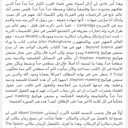
وهذا أمر عادي، لن أذكر أسماء بعض علماء العرب الكبار جداً جداً جداً الذين
ثقافتهم محدودة دينياً وفلسفياً وعقلياً وبسيطة جداً جداً جداً، فليس معنى أنك
عالم نابغ في الرياضيات وفي الفيزياء وفي الكيمياء أنك تفهم في كل شيئ،
ولذلك أنا سرَّتني شهادة – لأنها شهادة حقيقة – من زميل له أكبر منه سنه وأقدم
منه في كامبريدج Cambridge – علماً بأنني ذكرته قبل قليل – وهو عالم من
طراز فريد وله إنجازات معروفة في المُجتمَع العلمي في حقل الجُسيمات الذرية
– عنده ابتداع وابتكار ونظريات ابتكارية جديدة وموديلات Models جديدة – وهو
العالم الشهير جون بولكينغهورن John Polkinghorne صاحب كتاب ما وراء
العلم Beyond Science ، فهو في هذا الكتاب بالحرف الواحد بعد أن مدح
ستيفن هوكينج Hawking ومدح نبوغه وإلى آخره قال ولكن حين يختار ستيفن
هوكينج Stephen Hawking أن يتكلَّم في المسائل الفلسفية والدينية يبدو
سطحياً جداً، وهذا ما لسمته أنا أصلاً، فالرجل سطحي جداً وبسيط ويكرِّر بعض
الأشياء في كل الكتب بسذاجة، والآن سأُثبِت لكم أنه سطحي أكثر مما تتخيَّلون،
لماذا؟ لا ننتظر نحن في نهاية المطاف اعترافاً بقضايا وجود الله والدين من
ستيفن هوكينج Stephen Hawking، انتبهوا إلى أن هذه القضايا فلسفية ودينية
وعقلية، وقد خدمها الجبابرة من الفلاسفة والعقول التي فاقت حتى عقول
العلماء بعشرات المرات إن لم يكن بمئات المرات، فهم لديهم العقول الضخمة
جداً جداً والمُتناسِقة والدقيقة المُحكَمة، و ستيفن هوكينج Hawking ليس
مُحكَماً في كل كلامه الأخير هذا على الإطلاق، كيف؟ هذه هى الصورة الحقيقة!
أولاً هو قال بحسب النسبية العامة لألبرت أينشتاين Albert Einstein التي لم
تسمح لنا بالفصل بين الزمان والمكان – طبعاً تحدَّثت عن نسيج زمان مكان، أي
(الزمان-مكان) أو الزمكان، وهذا ما يُعرَف بالمُتصَل الزمان مكاني The Space-