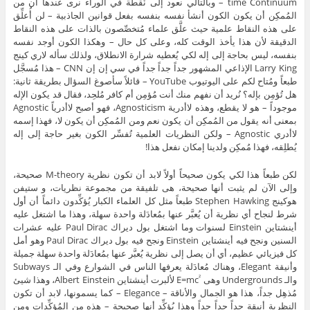
time Continuum – وبالتالي نعود إلى نُقطة في الوراء نرى عندها أن من
المُمكِن أن يكون الكون أنشأ نفسه بنفسه بفعل قوانين الجاذبية – لن أُعلِّق
على هذه النقاط علمية حيث علَّق علماء مُتخصِّصون بالذات على هذه النقاط
الدقيقة لأن هذا يأخذ الوقت كله، وعلى كل حال – وهكذا الكون أوجد نفسه
بنفسه، ليس بحاجة إلى إله لكي يُعطيه شرارة الانطلاق، ولذلك سأله لاري كينج
Larry King الإذاعي المشهور جداً جداً جداً في سي إن إن CNN – هذا مُسجَّل
طبعاً ومُتاح لكم على اليوتيوب YouTube – قائلاً سأصوغ السؤال بطريقة ثانية:
هل تُؤمِن بإله؟ نُريد أن نفهم منك أنت مُؤمِن أم كافر مُلحِد، فقال قد يكون الإله
موجوداً – هو لا يقطع، وهذه لاأدرية Agnosticism، فهو أصبح لاأدرياً Agnostic
بمعنى أنه يقول من المُمكِن أن يكون نعم ومن المُمكِن أن يكون لا، فهذا إسمه
لاأدري Agnostic – ولكن النظريات العلمية تُفسِّر الكون بغير حاجة إلى إله
يُطلِقه، فهذا مُمكِن ولدينا إمكان نفعل هذا!
لكن طبعاً هذا لكي يكون صحيحاً أولاً لابد أن تكون نظرية M-theory صحيحة،
وإلى الآن لم يثبت أنها صحيحة، هى تلفيقة من مجموعة نظريات، و ستيفن
هوكينج Stephen Hawking طبعاً مثل كل العلماء الكبار يُؤكِّدون دائماً أن أول
شرط لنجاح أي نظرية أن يُعبَّر عنها بمُعادَلة واحدة سهلة، وهذا ما اشتغل عليه
أينشتاين Einstein لسنوات وما اشتغل بول ديراك Paul Dirac عليه عشرات
السنين ونجح فيه أينشتاين Einstein ونجح فيه بول ديراك Paul Dirac وهو أمل
كل فيزيائي عظيم، أي أن يصل إلى نظرية يُعبَّر عنها بمُعادَلة واحدة سهلة جميلة
وأنيقة Elegant، وهناك مُعادَلة يعرفها الناس في الشوارع وفي الـ Subways
والـ Undergrounds وهى E=mc
لألبرت أينشتاين Albert Einstein، وهذا شيئ
²
مُذهِل جداً، هذا هو الجمال والأناقة – Elegance – كما يسمونها، لابد أن تكون
النظرية أنيقة جداً جداً جداً وهذا يُؤكِّد أنها صحيحة – هذه من المُؤكِّدات ومن