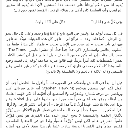
يُقيم لنا من ذلكم بُرهاناً على نفسه، هذا مُستحيل لأن الله يُقيم لنا ملايين
البراهين، وأبو العتاهية كان أذكى من هؤلاء الرقعين المُتساخِفين حين قال:
وفِي كلِّ شيءٍ لَهُ آية ٌ تَدُلّ على أنّهُ الواحِدُ.
في كل شيئ يُوجَد هذا وليس في البيج بانج Big Bang وحده، وعلى كل حال يبدو
أن الرجل – كما قلت وهذا ما ترجَّح لي – تاجر، كل هذه الحيثيات تُؤكِّد أنه تاجر،
فهو لم يأت بجديد – لم ينجح في الإتيان بجديد – فلماذا كل هذا؟ طبعاً هذا
أسلوب إعلامي واستثماري ذكي جداً جداً جداً، أن تنشر التايمز – The Times –
وبعد ذلك مئات إن لم يكن ملايين الصحف حول العالم قبل أن يُنشَر الكتاب
نفس المُقتطَفات يُعَد أمراً غريباً، فهم قالوا ضربة صاعقة تُوجّه إلى قضية وجود
الله، وهذا كله كلام صحفي فارغ، كلام صحفاء ولذلك هو كلام غير علمي وغير
فلسفي ولا له علاقة لا بالعلم ولا بالفلسفة ولا بالدين!
قبل أن أبدأ في النقاش وأضعكم في الصورة تماماً وأقول ما الحاصل أُحِب أن
أقول لكم عن ستيفن هوكينج Stephen Hawking أنه عالم فيزيائي كبير
ورياضي من درجة مُمتازة ومُتفوِّقة، ولا أستطيع أن أُقوِّمه أنا لكن قوَّمه العلماء
مِن أمثاله ومِمَن هم أعلى قدراً منه مِن الذين حازوا على نوبل Nobel وغير
نوبل Nobel بلا شك، فهذا أولاً، ثانياً هذا الرجل – أنا قرأت الكثير للرجل ولا أزال
أقرأ له كغيره – بسيط جداً إلى حد السذاجة في قضايا تاريخ الأفكار، حين يُؤرِّخ
للأفكار العلمية والفلسفية لا ينجح، ليس عنده هذه القدرة، هو ليس مُؤرِّخاً
علمياً، نعم هو عالم لكن ليس مُؤرِّخاً علمياً، ولذا هو في القضايا الفلسفية
مُفلِس تماماً وفي القضايا الدينية ساذج، علماً بأن هذا يتفق لآلاف من أمثاله