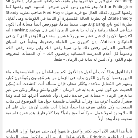
Weinberg الذي لا يزال حياً تقريباً وهو مُلحِد، كما رفضها السير آرثر إدنجتون Sir
Arthur Eddington وهو مُتدين ومن الذين شرحوا النسبية، فهو رفضها كما
رفضها كثيرون، كذلك الحال مع فريد هويل Fred Hoyle صاحب نظرية Steady
State theory، أي نظرية الحالة المُستقِرة أو الثابتة في الكونيات وهى تُقابِل
نظرية البيج بانج Big Bang، فهى ضدها تماماً، فهو رفض أيضاً مسألة أن الكون
نشأ في لحظة زمانية وأن له بداية في الزمان التي قال هوكينج Hawking أنه
اكتشفها الآن وذلك قبل عشر سنين ولا عشرين سنة في المُؤتمَر الذي كان في
الفاتيكان Vatican، إذن كثيرون من العلماء رفضوها، وطبعاً في السياق
الإسلامي الفارابي رفض ذلك وابن سينا رفض ذلك وابن رشد رفض ذلك،
وعموماً كل أعلام المدرسة المشائية يرفضون ذلك – أي المسألة المعروفة
بقِدم الكون وأن ليس له بداية في الزمان – طبعاً.
لماذا أقول هذا؟ أُحِب أن أقول هذا لأقول لكم ببساطة أن من الفلاسفة والعلماء
الذين رفضوا أن يكون للكون بداية في الزمان مَن هم مُؤمِنون ومُوحِّدون كبار،
ومنهم في المُقابِل ملاحدة وكفّار صغار، فإذن مسألة أنك اكتشفت أنه يُمكِن
الحديث عن كون ليس له بداية في الزمان – خُلِق وانبثق وتفجَّر ولكن من غير
بداية في الزمان – مسألة غير جديدة بالمرة، وأنا شخصياً أعرفها مُذ كنت ولداً
صغيراً، فكنت أعرف هذا وقرأت مُناقَشات فلسفية حول هذا الموضوع في مئات
الصفحات، وكل مُثقَّف يعرف هذا جيداً، فلماذا أنت ظننت أن هذا يدل على أن
الله لا وجود له ولا عمل له وكأنه أصبح ملغياً؟ هذا كلام فارغ، هذه قفزة فلسفية
سخيفة جداً، وهذا أولاً.
ثانياً هذا النقد الآن أجود بكثير وأعمق فانتبهوا إذن حتى تعرفوا أوزان العلماء،
نحن لدينا مُلحَق Principia – باللاتينية تُقال بانسيبيا أي برانكيبيا بمعنى المبادئ