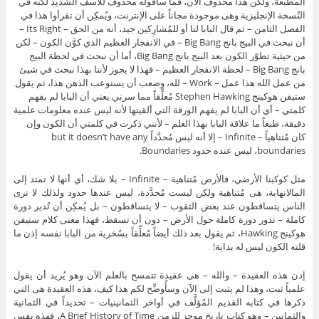
المطبعة، ولكن هذا محذوف الآن، فما سأقوله محذوف للأسف الشديد لكنه في
النُسخة الإنجليزية وهى موجودة مجاناً على الإنترنت، ويُمكِن أن تقرأوا هذا في
الفصل الثامن – ثم قال البابا لنا أو للمُشارِكين جيد، أنه من الحق – Its Right –
أن نبحث في البيج بانج Big Bang – في الانفجار العظيم الذي كوَّن الكون – لكن
من حيثية تطوّر الكون بعد البيج بانج Big Bang، أما أن نبحث في لحظة البيج
بانج Big Bang – لحظة الانفجار العظيم – فهذا لا يجوز لأننا بهذا نبحث في شيئ
من عمل الله هذا عمل – Work – لله، وصعب أن يستوعب الذهن هذا، ثم يقول
ستيفن هوكينج Stephen Hawking مُعلِّقاً مما سرني يعني أن البابا لم يفهم
كلمتي – أي أن البابا لم يفهم الورقة التي ألقيتها لأنه ليس عنده معلومات علمية
دقيقة، طبعاً ما علاقة البابا بهذا العلم – لأنني ذكرت في كلمتي أن الكون وإن
كان مُتناهياً – Infinite – إلا أنه ليس مُحدَّداً but it doesn’t have any
boundaries، ليس عنده حدود Boundaries.
مثل كوكبنا الأرضي، فالأرض مُتناهية – Infinite – بلا شك، أي أنها لا تمتد إلى
المالانهاية، هى مُتناهية ولكن ليست مُحدَّدة، ليس عندها حدود ولذلك لا نرى
الناس يتساقطون عند بعض الثقوب – لا يتساقطون – بل يُمكِن أن تُدير دورة
كاملة – تدور دورة كاملة حول الأرض – دون أن تسقط، فهذا معنى كلام ستيفن
هوكينج Hawking، ثم يقول بعد ذلك أيضاً مُعلِّقاً بسُخرية من البابا نفسه إذن ما
قلته الكون ليس له بداية!
إذن هذه العقيدة – والله – هى عقيدة تتمسح بالعلم الآن وهو يُريد أن يقول
علمياً ثبت، وهذا لم يثبت إلى الآن وسأُوضِّح لكم هذا كيف، هذه العقيدة هى التي
ذكرها في كتابه القديم المُؤلَّف في أواخر الثمانينيات – تحديداً في الثمانية
والثمانين – وهو كتاب تاريخ موجز للزمن A Brief History of Time، فهذه نفس