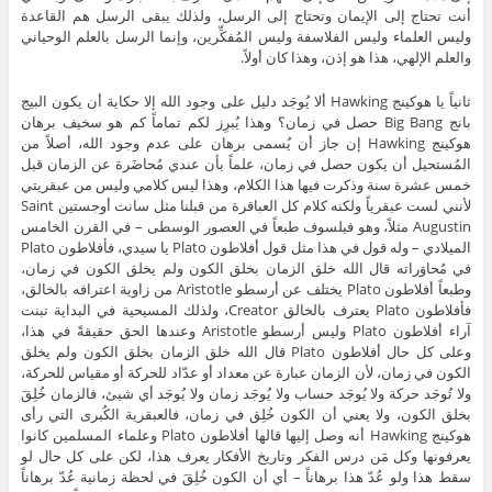
أنت تحتاج إلى الإيمان وتحتاج إلى الرسل، ولذلك يبقى الرسل هم القاعدة
وليس العلماء وليس الفلاسفة وليس المُفكِّرين، وإنما الرسل بالعلم الوحياني
والعلم الإلهي، هذا هو إذن، وهذا كان أولاً.
ثانياً يا هوكينج Hawking ألا يُوجَد دليل على وجود الله إلا حكاية أن يكون البيج
بانج Big Bang حصل في زمان؟ وهذا يُبرِز لكم تماماً كم هو سخيف برهان
هوكينج Hawking إن جاز أن يُسمى برهان على عدم وجود الله، أصلاً من
المُستحيل أن يكون حصل في زمان، علماً بأن عندي مُحاضَرة عن الزمان قبل
خمس عشرة سنة وذكرت فيها هذا الكلام، وهذا ليس كلامي وليس من عبقريتي
لأنني لست عبقرياً ولكنه كلام كل العباقرة من قبلنا مثل سانت أوجستين Saint
Augustin مثلاً، وهو فيلسوف طبعاً في العصور الوسطى – في القرن الخامس
الميلادي – وله قول في هذا مثل قول أفلاطون Plato يا سيدي، فأفلاطون Plato
في مُحاوَراته قال الله خلق الزمان بخلق الكون ولم يخلق الكون في زمان،
وطبعاً أفلاطون Plato يختلف عن أرسطو Aristotle من زاوية اعترافه بالخالق،
فأفلاطون Plato يعترف بالخالق Creator، ولذلك المسيحية في البداية تبنت
آراء أفلاطون Plato وليس أرسطو Aristotle وعندها الحق حقيقةً في هذا،
وعلى كل حال أفلاطون Plato قال الله خلق الزمان بخلق الكون ولم يخلق
الكون في زمان، لأن الزمان عبارة عن معداد أو عدّاد للحركة أو مقياس للحركة،
ولا تُوجَد حركة ولا يُوجَد حساب ولا يُوجَد زمان ولا يُوجَد أي شيئ، فالزمان خُلِقَ
بخلق الكون، ولا يعني أن الكون خُلِق في زمان، فالعبقرية الكُبرى التي رأى
هوكينج Hawking أنه وصل إليها قالها أفلاطون Plato وعلماء المسلمين كانوا
يعرفونها وكل مَن درس الفكر وتاريخ الأفكار يعرف هذا، لكن على كل حال لو
سقط هذا ولو عُدّ هذا برهاناً – أي أن الكون خُلِقَ في لحظة زمانية عُدّ برهاناً