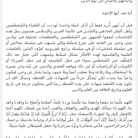
وأتباعهم بإحسانٍ إلى يوم الدين.
أما بعد، أيها الإخوة:
قبل أن نُنهي أُريد فقط أن أذكر جُملة واحدة: لوددت أن العلماء والمُتخصِّصين
وأهل الفكر الحاذقين والجادين في عالمنا العربي والإسلامي يغتنمون مثل هذه
المُناسَبات ليقفوا الجمهور من المُتخصِّصين والتخصّصات مُختلِفة في ميادين
شتى وحتى من العامة على شرح مُبسَّط ولكن مُسهَب في سلسلة مجالس أو
في سلسلة مُحاضَرات أو في سلسلة برامج تلفزيونية تُعرِّف الناس بالخلفيات
العلمية والفلسفية لهذه الأفكار بشكل مُبسَّط ومُسهَب لكي يختار بعد ذلك
المُثقَّف غير المُتخصِّص سواء في حقل الفلسفة أو في حقل الفيزياء أو
الكونيات أو الرياضيات أو غير ذلك موقفه العقدي والديني عن بيّنة وعن بصيرة
بلا استخفاف وبلا رقاعة وبلا تعصّب أيضاً وبلا جمود، وإنما يختار عن وعي، فيكون
واعياً بما يحدث لكي يُشكِّل جزءاً من الشهادة على اللحظة، ونسأل الله أن
تكون هذه الخُطبة شهادة على هذه اللحظة ربما التي ستكون حرجة في تاريخ
العلوم وتاريخ العلاقة بين العلم والدين.
اللهم علِّمنا ما ينفعنا وانفعنا بما علَّمتنا وزِدنا علماً، أصلِحنا وأصلِح بنا واهدنا واهد
بنا، اللهم إنا نسألك الهُدى والتُقى والعفاف والغنى، أغننا من فضلك، اللهم أغننا
بالافتقار إليك ولا تُفقِرنا بالاستغناء عنك،
رَبَّنَا لَا تُزِغْ قُلُوبَنَا بَعْدَ إِذْ هَدَيْتَنَا وَهَبْ لَنَا
مِن لَّدُنكَ رَحْمَةً ۚ إِنَّكَ أَنتَ الْوَهَّابُ
۩، عمِّر أوقاتنا بذكرك وحياتنا بخدمتك برحمتك
يا أرحم الراحمين، قدِّس ضمائرنا ونزِّه سرائرنا ولا تجعل للشيطان علينا سبيلاً.
اللهم إنا نسألك أن تغفر لنا ما قدَّمنا وما أخَّرنا وما أسررنا وما أعلننا وما أسرفنا