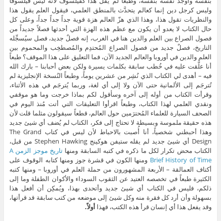
بنفسه وأوجد نفسه بنفسه، وطبعاً لم يقل هذا كفيلسوف لأنه ليس فيلسوفاً
وليس كرجل دين إنما كعالم يتحدَّث بالمنطق العلمي، فيقول العلم يقول هذا
والنظريات تقول هذا، وهذا الذي هزّ العالم هزة قوية جداً جداً جداً، وعلى كل
حال الكتاب لا يعدو أن يكون مع عظم هذه الهزة التي أحدثها فصلاً جديداً من
فصول الصراع بين العلم والدين هنا في الغرب، إنه فصلٌ جديد، فصل سيُسجِّله
التاريخ، فصلٌ جديد من فصول الصراع المُحتدِم والمُصطخِب والمحموم بين
العلم والدين في أوروبا والعالم الجديد الآن، فما التعليق على هذا الموقف؟ طبعاً
أنا علَّقت عليه في خُطب سابقة بكلمات يسيرة ولكن بعض أحبابنا – بارك الله
فيه – أهدى لي الكتاب الذي نُشِر من عشرين يوماً، وطبعاً النُسخة الإنجليزية لم
تُترجَم إلى الألمانية حتى الآن ولا إلى أي لغة، وربما يُترجَم في هذه الأثناء،
وقرأت الكتاب من أوله إلى آخره وسأقول لكم بماذا خرجت وما هو موقفي
ونقدي العلمي لهذا الكتاب، وطبعاً اقرأوا التعليقات التي أتت مُنذ اليوم في
الصحف السيارة للعلماء المُحترَمين حول العالم، قطعاً سيقولون مثلما قلت لأن
هذه حقيقة ملموسة وبسيطة لا تحتاج إلى فكر، الكتاب لم يُضف أي شيئ جديد
وهذا أحبطني شخصياً، أنا أُصبت بالاحباط لأن ليس في كتاب The Grand
Design أي شيئ جديد لم يقله ستيفن هوكينج Stephen Hawking من قبل،
الكتاب محض تكرار لكل ما ذكره في كتبه السابقة ومنها
تاريخ موجز الزمن
A
Brief History of Time
ومنها الكون في قشرة جوز ومنها كتابه الوقوف على
أكتاف العمالقة – الأربعة المشهورون من حملة العلم في أوروبا – ومنها كتبه
الكثيرة طبعاً في تخصصه العتيد عن الثقوب السوداء والأكوان الطفلة وما إلى
ذلكم، فليس في الكتاب أي شيئ جديد وأتحدى بهذا، ويُمكِن أن أفعل هذا
بسهولة وأن أرد كل فقرة منه وكل شيئ إلى موضعه من كتب سابقة قد قرأتها،
وقد يفعل هذا أي إنسان قرأ هذه الكتب، فهذا
أولاً.