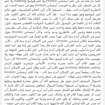
علماً بأن هذا لم يكن حلم أينشتاين Einstein ولا حلم هوكينج Hawking ولا حلم
كل مَن اشتغل على نظرية التوحيد، أينشتاين Einstein وهو في حمية البحث عن
النظرية المُوحِّدة كتب يقول – اسمعوا الآن إلى العالم الفيلسوف، فهو عالم
كبير مُتواضِع وهو يفهم ماذا يُريد – هل كان بإمكان الله أن يخلق الكون على
طريقةٍ أُخرى أو على شكل آخر؟ لكن ما معنى الكلام هذا الكلام؟ معنى هذا
الكلام أننا إن أفلحنا في الوصول إلى النظرية المُوحَّدة العُظمى فسوف تكون
نظرية واحدة فقط ولها صيغة واحدة، ليس هناك إمكانية أن تصل إلى نظريتين،
واحدة فقط وليس أكثر، فالطريق وحيد واحد، وكأن أينشتاين Einstein يقول
ليس في الإمكان أبدع مما كان، فهذا معنى كلامه طبعاً، هذه الترجمة الثيولوجية
والفلسفية لكلام أينشتاين Einstein – ليس في الإمكان أبدع مما كان – الآن،
وهى كلمة أبي حامد الغزالي، فأبو حامد قال هذا الكون هو كما هو، كما خلقه
الله أبدع ما يُمكِن، وليس في الإمكان أبدع مما كان، لكن كفَّره بعض الجهلة من
الحروفيين وقالوا أبو حامد كفر، أبو حامد يُحدِّد قدرة الله، لكن هؤلاء جهلة ولا
يفهمون ماذا يقولون، أبو حامد أوسع عقلاً بكثير، وأينشتاين Einstein كان حرياً
أن يفهم كلام أبي حامد بضربه واحدة، الألماني جوتفريد فيلهلم لايبنتز
Gottfried Wilhelm Leibniz فهم كلام أبي حامد وقال ليس في الإمكان أبدع
مما كان، وطبعاً ليس في الإمكان أبدع مما كان – هذا كلام أينشتاين Einstein
ولايبنتز Leibniz وغير هؤلاء – تُساوي في سطر واحد ما نقول، وهذا الجواب على
السؤال السخيف الذي يقول هل يستطيع الله أن يخلق صخرةً لعظمها وثقلها
وكبرها لا يستطيع أن يحملها؟ وطبعاً السؤال مُتناقِض وسخيف لأن الله كامل لا
يقبل إلا الكمال، فالله هو الكمال نفسه لكن أنت تُريد من حيثية إثبات الكمال أن
تُثبِت له نقص وهذا كلام فارغ، وكذلك حين خلق هذا الكون حصل هذا، والكلام
ليس عن خلقي وخلقك أو خلق حجر أو نجم وإنما عن الكون، والكون كله يبدو
أنه صدر عن الله ليحكي كمال الله فانتبهوا إذن، وهذا كلام أبي حامد في عمقه –