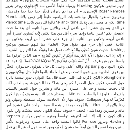
الشيئ العجب المُحيِّر المُدهِش جداً، فكل علماء الكونيات يقولون – كلهم بما
فيهم ستيفن هوكينج Hawking وزميله طبعاً الأسن منه الإنجليزي روجر بنروز
Roger Penrose الإنجليزي – أن هذا تم باتزان مُحيِّر جداً جداً جداً ومُدهِش،
ويقولون سنعود بالخيال وبالحسابات الرياضية طبعاً إلى زمن بلانك Planck
time، لكن ما معنى زمن بلانك Planck time؟ قالوا لك زمن بلانك Planck time
هو الذي يُساوي عشرة أُس ناقص أربعة وثلاثين من الثانية، أي بعد ما حدث
الانفجار بكم؟ ليس بثانية وإنما بجزء أقل من هذا بكثير، لأنه يُساوي عشرة أُس
ناقص أربعة وثلاثين من الثانية، أي جزء على عشرة أُس أربعة وثلاثين من
الثانية، ففي أول جزء منها يقول هؤلاء العلماء بما فيهم ستيفن هوكينج
Hawking حديث شيئ مُحيِّر، والمُعادَلات تقول هذا وتُؤكِّد هذا التوازن المُخيف،
لا إله إلا الله، تقول الآية الكريمة
أَوَلَمْ يَرَ الَّذِينَ كَفَرُوا
– هم الذين عرفوا هذا
ولسنا نحن مَن عرف –
أَنَّ السَّمَاوَاتِ وَالْأَرْضَ كَانَتَا رَتْقًا فَفَتَقْنَاهُمَا ۖ
۩، فهذا قد
يكون البيج بانج Big Bang والله أعلم، وعلى كل حال يقولون حدثتوازن مُحيِّر
بين قوى الجاذبية وبين قوى التمدد، وبعض العلماء بالغوا قليلاً مثل بولكينغهورن
Polkinghorne الذي ذكرته قبل قليل حيث قال هذا التوازن يدور بنسبة دائرة
حول الصفر، فكيف حول الصفر؟ كم يعني هذا؟ هذا الشيئ شبيه بالعدم، لكنه
قال يحدث بنسبة واحد على عشرة أُس مائة وعشرين حول الصفر بالسلب
والإيجاب، فلو زدنا بالسلب – Minus – بمقدار هذه النسبة سوف يُصبِح الكون
مُعرّضاً للانهيار Collapse، سوف ينهار لأن الجاذبية سوف تشفطه وينهار، ولو
زدنا بالإيجاب – Plus – بالمُوجَب بمقدار هذه النسبة – واحد على عشرة أُس
مائة وعشرين وهذا شيئ مُخيف – سوف يتمدَّد الكون بحيث يتشتّت ولن يكون
هناك كون، لا إله إلا الله، أكثرهم تواضعاً ومنهم ستيفن هوكينج Stephen
Hawking وبنروز Penrose قالوا النسبة واحد على عشرة ومرفوعة للأُس
ستين، وهذا نفس الشيئ أيضاً وهو شيئ مُحيِّر، ومن ثم سنقول له مَن الذي فعل