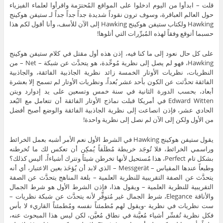
قلت – ابدأوا من اليوم ادخلوا على المواقع المُحترَمة واقرأوا لعلماء الفيزياء
حول العالم العباقرة، وسوف ترون نقوداً شديدة جداً جداً جداً لـ ستيفن هوكينج
Hawking ولكتاب ستيفن هوكينج Hawking إلى الآن للأسف، وأنا أقول لكم هذا
حسبما أتوقع وفقاً لهذه المُبرِّرات التي أتلوها!
على كل حال نعود إلى ما كنا فيه، إذن هذه أول مقتل في كلام ستيفن هوكينج
Hawking، فهو لم يصل إلى نظرية مُوحِّدة، هو يتحدَّث عن شبكة – Net – من
النظريات، نظريات الأوتار الخمسة زائد نظرية الجاذبية الفائقة، والجاذبية
الفائقة تحدَّثت عن الكون بأحد عشر بُعداً، ونظريات الأوتار لم تسمح إلا بعشرة
أبعاد، بحسب الدورة الثانية في سنة خمس وتسعين على يد إدوارد ويتن
Edward Witten في أمريكا قبلت نماذج الأوتار الفائقة أن تتعامل مع البُعد
الحادي عشر، فإذن انصاعت إلى نظرية الجاذبية الفائقة والوضع أصبح أفضل
من الأول ولكن إلى الآن لم نصل إلى نظرية واحدة!
يقول ستيفن هوكينج Hawking في الشرط الأول نعم الأمر أشبه بعمل الخرائط
وراسمي الخرائط، فلا تُوجَد خريطة مُطلَقاً يُمكِن أن تعكس لك ما تُخرطنه
بشكل تام Perfect، هذا مُستحيل لأنها تخرطن شيئاً وتترك أشياءاً، أليس كذلك؟
وطبعاً عندها المقياس – Messgerät – الذي لابد أن يُؤخَذ بعين الاعتبار، أي أنه
يتحدَّث عن الصفة التقريبية للنظرية العلمية – بلغة المناهج يتحدَّث عن الصفة
التقريبية للنظرية العلمية – ويقول هذا، فإذن الشرط الأول هو شرط الجمال
والأناقة Elegance، شرط الجمال غير مُتوفِّر لأنه يتحدَّث عن شبكة نظريات –
ست نظريات في نظرية -ويقول لهم مُطمئناً نفسه ومُطمئناً القاريء لا بأس
فكل نظرية تُفسِّر أشياء مُعيَّنة في نطاق مُعيَّن، لكن ليس هذا المبحوث عنه،