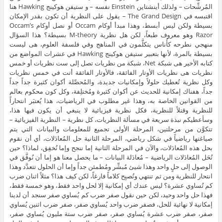
المُرشِّحات – ولذلك أينشتاين Einstein نفسه – و ستيفن هوكينج Hawking هنا
اقتبسه في The Grand Design – يقول على النظرية أن تكون بقدر الإمكان
بسيطة ولكن ليس أبسط، وهذا مبدأ أوكام Occam أو نصل أوكام Occam’s
Razor وهو معروف طبعاً، لكن هل نظرية M-theory بسيطة؟ هذا السؤال
منهجي نطرحه كأُناس يتكلَّمون في المناهج وفي فلسفة العلوم، هى ليست
بسيطة بالمرة، لأنها بتعبير ستيفن هوكينج Hawking في عشرات المواضع من
كتابه الأخير هى شبكة Net، شبكة من نظريات تصل إلى ست نظريات أو خمس
نظريات هى نظريات الأوتار الفائقة، فالأوتار الفائقة أتت في خمس نظريات
وكل نظرية تُعطيك حلولاً وإمكانيات جديدة، والمُحصِّلة أكوان كثيرة جداً جداً
جداً، هفناك إمكانية للحديث عن أكوان كثيرة ومُختلِفة، وكل كون محكوم بعالم
من القوانين الخاصة به، وهذا غير مطلوب في الرياضيات، هذا يُعتبَر انتحاراً
للنظرية وقتلاً للنظرية، فكل نظرية فيزيائية لا ينبغي أن يكون فيها هذا،
وسأعطيكم نبذة سريعة في مسألة النظريات، كل نظرية – النظرية الفيزيائية –
تتكوَّن من مرحلتين، المرحلة الأولى تجميع للمعلومات والبيانات التي يتم
صياغتها رياضياً في شكل رياضي، المرحلة الثانية حل المُعادَلات، أي أن نقوم
بحل هذه المُعادَلات، والآن في المرحلة الثانية إما ننجح وإما نُخفِق، لماذا؟ حين
تُحَل المُعادَلات الرياضية – مُعادَلة البيانات – ما يحصل معنا هو إما أن نُوفَّق في
الوصول إلى حلٍ واحد وهذا شيئ مُبشِّر ومُطمئن جداً وإما أن الحلول تتعدَّد وهذا
انتحار للنظرية ومن ثم تنتهي وتُصبِح كلاماً فارغاً، لكن كيف هذا؟ مثلاً اثنان ضرب
كم تُساوي عشرة؟ ليس عندك أي إمكانية إلا لحل واحد فقط، وهو خمسة فقط،
فهذا حل واحد وحيد، لكن حين نقول صفر ضرب كم يُساوي صفر سنجد أن لدينا
إمكانية لا نهائية للحل، فصفر ضرب واحد يُساوي صفر، صفر ضرب اثنين يُساوي
صفر، صفر ضرب عشرة يُساوي صفر، صفر ضرب ستة مليون يُساوي صفر،