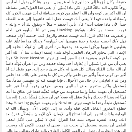
حقيقةً، وكان مُؤمِناً إلى حد الورع بالله عز وجل – ومن هنا كان يقول الله ليس
روحاً للكون، الله مالكٌ للكون، لكن ماذا يُمكِن أن يعني هذا القول؟يعني ببساطة
أن الله أكبر من كونه وأن الله أعظم من كونه، ببساطة لو أنك فهمت الكون كله
وبُمعادَلة واحدة فهذا لا يعني أنك فهمت عقل الله، فانتبهوا إلى هذه النُقطة
جيداً، لأن ماذا فعلت أنت؟ كأن يأتي أحدهم – مثلاً – ويقول لك أنا – والله –
فهمت صفحة من كتاب هوكينج Hawking ومن ثم أنا أُساويه في العلم
والعبقرية، هذا كلام فارغ، أنت فهمت صفحة والرجل كتب خمسة آلاف صفحة،
فهل لأنك أحببت صفحة واحدة وفهمتها أنت تُساويه؟ ولذلك هذا سأُعلِّق عليه
بتعليقين فانتبهوا وركِّزوا معي، هذا يدعونا مرة أُخرى إلى أن نُؤكِّد الحاجة إلى
الإيمان التي تتجاوز البرهان العلمي، يُوجَد شيئ إسمه الإيمان، بما أن الله أكبر
من كونه كما فهم بعبقرية فذة السير إسحاق نيوتن Sir Isaac Newton فهذا
يعني أن من غير المُمكِن أن يُعادِله أحد، وهذه حقيقة ومن ثم القرآن يُؤكِّد دائماً
أن الله مالك المُلك ومالك كل شيئ له وكل شيئ يرجع إليه، فهو يقول لك أنا
أكبر من كوني طبعاً وأكبر من خلقي وأكبر من كل ما يخطر على بالك، هذا خلقي
ومن ثم لا يُعادِلني بأي حال من الأحوال ، فإذا فهمته كله لن تفهمني تماماً، هذا
مُستحيل ولكن ستفهم بعض أساليبي وبعض طرقي وفهماً أيضاً غير تام،
مُستحيل أن تفهمه تماماً وإنما ستفهمه من جهات مُعيَّنة فقط في نطاق ما أنت
مُهيَّأ له، وهذا لا يجعلك رباً ولا بعقل إله فضلاً عن أن يجعلك مُمكَّناً بقدرة إله، هذا
مُستحيل طبعاً، وهذا ما فهمه نيوتن Newton ولم يفهمه هوكينج Hawking وهذا
خطؤه المغرور القاتل الذي قتله وأدى به إلى الإلحاد الآن، ونسأل الله له
الهداية، ولذلك انتبهوا إلى أننا نحتاج إلى الإيمان، لأن الإيمان سيُشكِّل قفزةً بعد
ذلك، وهذه القفزة سوف تسد هذا الفراغ الذي لا يُمكِن على الأقل للعقل
العلمي أن يسده، يستحيل أن يحدث هذا، فحتى لو فهمت الكون كله ووصلت
إلى هذه النظرية لن تصل إلى الفهم الكامل العارف بالله تبارك وتعالى، وبالتالي