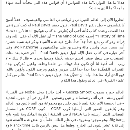
هذا؟ ما هذا التوازن؟ما هذه القوانين؟ أي قوانين هذه التي تتحدَّث أنت عنها؟
ما هذا؟ ما الذي يحدث؟
انظروا الآن إلى العالم الفيزيائي والرياضياتي العالمي والفيلسوف – فعلاً أصبح
كالفيلسوف – بول ديفيز Paul Davis، فبول ديفيز Paul Davis له كتب كثيرة في
هذا الصدد، وعنده كتاب كأنه أحب أن يُعارِض به كتاب هوكينج Hawking A brief
History of Time”” إسمه The Mind of God”” أي عقل الإله أو عقل الله، وقد
قرأته وهو كتاب بديع جداً جداً جداً، طرح فيه هذه الأشياء وذكر فيه نسبة عشرة
أُس ستين طبعاً وليس مائة وعشرين مثل بولكينغهورن Polkinghorne، وفي
آخر عبارة في كتاب عقل الإله لبول ديفيز Paul Davis – آخر فقرة بعد مئات
الصفحات في سطر صغير اختتم حديثه بجُملة وضعها وحدها – قال لا شك – لا
ريب – أنه قُصِدَ لنا أن نكون هنا، فهناك مَن خلقنا وخلقنا واعين مُدرِكين بهذه
القدرات المُعقَّدة جداً جداً جداً لكي ندرس ونفهم ونرصد الكون ونُؤمِن بالله،
فهو الذي أراد منا هذا، ولك أن تتخيَّل هذا، فبول ديفيز Paul Davis عالم من كبار
علماء الفيزياء في العالم ويقول هذا الكلام.
العالم جورج سموت George Smoot – أخذ جائزة نوبل Nobel في الفيزياء
ألفين وستة – في ألف وتسعمائة واثنين وتسعين – لا أدري في أي شهر بالتحديد
– في الجمعية الأمريكية للفيزيائيين جلس مع مجموعة من الفيزيائيين من العالم
وهم يُتابِعون الصور التي أرسلها كوب COBE – كوب COBE هو المسبار
الفضائي الذي أرسلته ناسا NASA لرصد الخلفية الكونية المايكروية للبيج بانج
Big bang، وهو موجود ومعروف في علم الفلك، علماً بأن بعض هذه الأشعة تعود
إلى ثلاثة عشر بليون في الخارج، وطبعاً هذا ليس بالزمن بلانك Planck time ولا