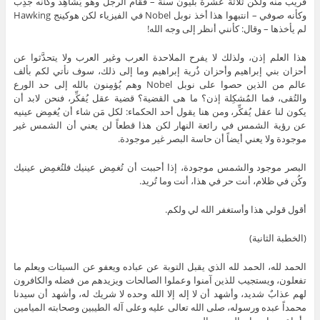
قريب منه ولكن ثلاثة عشرة بليون سنة – فقام الرجل وهو يُشاهِد وكأنه جُذِب
وكأنه صوفي – انتبهوا هذا أخذ نوبل Nobel في الفيزياء لكن هوكينج Hawking
لم يأخذها – وقال: كأنني أنظر إلى وجه الله!
هذا العلم إذن، ولذلك لا يفرح الملاحدة العرب وغير العرب ولا يتحدَّثوا عن
أحزان بني إبراهيم وأحزان ذُرية إبراهيم وما إلى ذلك، سوف نأتي لكم بألف
عالم من الذين حصوا على نوبل Nobel وهم يُؤمِنون بالله إلى حد الورع
والتُقى، فما المُشكِلة إذن؟ ما هى القضية؟ قضية عقل يُفكِّر، فنحن لابد أن
يكون لنا عقل يُفكِّر، ومن هنا يقول أحد الحكماء: لكل مَن شاء أن يُغمِض عينيه
عن رؤية الشمس في رائعة النهار لكن هذا قطعاً لن يعني أن الشمس غير
موجودة ولا يعني أيضاً أن حاسة البصر غير موجودة.
البصر موجود والشمس موجودة، إذا أحببت أن تُغمِض عينيك فلتُغمِض عينيك
وكُن في ظلام، أنت حر في هذا، أنت وما تُريد.
أقول قولي هذا وأستغفر الله لي ولكم.
(الخطبة الثانية)
الحمد لله، الحمد لله الذي يقبل التوبة عن عباده ويعفو عن السيئات ويعلم ما
تفعلون، ويستجيب للذين آمنوا وعملوا الصالحات ويزيدهم من فضله والكافرون
لهم عذابٌ شديد، وأشهد أن لا إله إلا الله وحده لا شريك له، وأشهد أن سيدنا
محمداً عبده ورسوله، صلى الله تعالى عليه وعلى آله الطيبين وصحابته الميامين