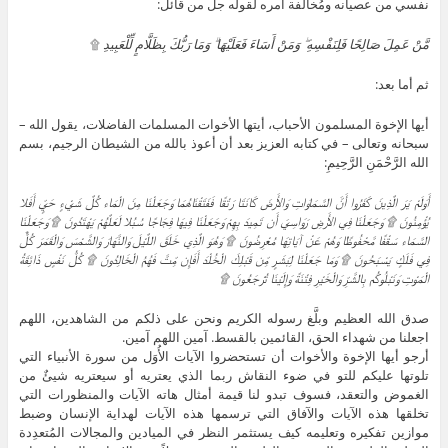
نفسي من عصيانه ومُخالَفة أمره لقوله جل من قائل:
مَّنْ عَمِلَ صَالِحًا فَلِنَفْسِهِ ۖ وَمَنْ أَسَاءَ فَعَلَيْهَا ۗ وَمَا رَبُّكَ بِظَلَّامٍ لِّلْعَبِيدِ
۩
ثم أما بعد:
أيها الإخوة المسلمون الأحباب، أيتها الأخوات المسلمات الفاضلات، يقول الله –
سبحانه وتعالى – في كتابه العزيز بعد أن أعوذ بالله من الشيطان الرجيم، بسم
الله الرَّحْمَنِ الرَّحِيمِ:
أَوَلَمْ يَرَ الَّذِينَ كَفَرُوا أَنَّ السَّمَاوَاتِ وَالأَرْضَ كَانَتَا رَتْقًا فَفَتَقْنَاهُمَا وَجَعَلْنَا مِنَ الْمَاء كُلَّ شَيْءٍ حَيٍّ أَفَلا
يُؤْمِنُونَ ۩ وَجَعَلْنَا فِي الأَرْضِ رَوَاسِيَ أَن تَمِيدَ بِهِمْ وَجَعَلْنَا فِيهَا فِجَاجًا سُبُلا لَعَلَّهُمْ يَهْتَدُونَ ۩ وَجَعَلْنَا
السَّمَاء سَقْفًا مَّحْفُوظًا وَهُمْ عَنْ آيَاتِهَا مُعْرِضُونَ ۩ وَهُوَ الَّذِي خَلَقَ اللَّيْلَ وَالنَّهَارَ وَالشَّمْسَ وَالْقَمَرَ كُلٌّ
فِي فَلَكٍ يَسْبَحُونَ ۩ وَمَا جَعَلْنَا لِبَشَرٍ مِّن قَبْلِكَ الْخُلْدَ أَفَإِن مِّتَّ فَهُمُ الْخَالِدُونَ ۩ كُلُّ نَفْسٍ ذَائِقَةُ
الْمَوْتِ وَنَبْلُوكُم بِالشَّرِّ وَالْخَيْرِ فِتْنَةً وَإِلَيْنَا تُرْجَعُونَ ۩
صدق الله العظيم وبلَّغ رسوله الكريم ونحن على ذلكم من الشاهدين، اللهم
اجعلنا من شهداء الحق، القائمين بالقسط. آمين اللهم آمين.
أرجو أيها الإخوة والأخوات أن تستحضروا الآيات الأُوَل من سورة الأنبياء التي
تلوتها عليكم للتو في ضوء النقاش ربما الذي يعتريه أو سيعتريه شيئٌ من
الغموض والتعقد، فسوف تبدو لنا قيمة أمثال هاته الآيات والمنظورات التي
تخلقها هذه الآيات والآفاق التي ترسمها هذه الآيات لهداية الإنسان وضبط
موازين تفكيره وتعليمه كيف يستثمر النظر في الميادين والمجالات المُتعدِدة