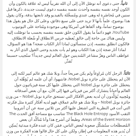
ثانياً،
حتى دعوى أنه توصّل الآن إلى أن الله تقريباً ليس له علاقة بالكون وأن
الكون أوجد نفسه بنفسه وأحدث نفسه بنفسه دعوى ليست جديدة، ذكرها قبل
سنين في مُحاضَرة له وهى عندي ومُسجَّلة بالفيديو وقد تابعتها بدقة، وكان يقول
هذا بوضوح، علماً بأنها لا تزيد حتى على سبع دقائق، وعلى كل حال هو يقول هذا
بوضوح تماماً، وقد ألقاها في أمريكا وهى موجودة ومُتاحة على اليوتيوب
YouTube، فهو دائماً ما يقول الكون خلق نفسه بنفسه بحسب ما توصّلت إليه
وليس هناك من حاجة إلى خالق يُعطيه جرس الانطلاق أو شُعلة الانطلاق،
فالكون انطلق بنفسه، إذن ستسألون لماذا أثار الكتاب ضجة؟ هذا هو السؤال،
لماذا أثار ضجة إذن هذا الكتاب وهو لم يأت بجديد وحتى القول الذي أثار به
عواطف الناس وهزّ مشاعر المُتدينين حول العالم ليس جديداً؟ سنُجيب حسبما
نُقدِّر.
ثالثاً
، الرجل كان مُراوِغاً ولم يكن صريحاً جداً، وبلا شك هو عالم كبير لكنه إلى
الآن لم يتحصَّل على جائزة نوبل Nobel، فانتبهوا، أي أن علمه لم يُؤهِّله أن
يتحصَّل على جائزة نوبل Nobel التي يتحصَّل عليها كل سنة فيزيائيون حول
العالم وأحياناً يتشارك أكثر من فيزيائي فيها إلى الآن، مع أن بعض أصدقائه
ومُحِبيه يُؤكِّدون أن لديه بعض الأفكار التي تستحق جائزة نوبل Nobel – من وزن
جائزة نوبل Nobel – وبلا شك هو عالم عملاق، فهو لديه أفكار كثيرة مثل فكرته
التي أتت في النظرية التي اشتغل عليها أكثر من ثلاثين سنة عن أن أنتروبيا
الثقب الأسود The Black Hole Entropy تتناسب مع مساحة أفق الحدث The
Areas of the Event Horizon، وطبعاً لن أشرح هذا وأنا مُتأكِّد أن بعض
المُصطلَحات ستُشكِّل صعوبة لبعض الناس، فمَن كان عنده فكرة مبدئية يُمكِن
أن يُدير هذه المعلومات في إطار، ولكن على كل حال قالوا هذه الفكرة من وزن