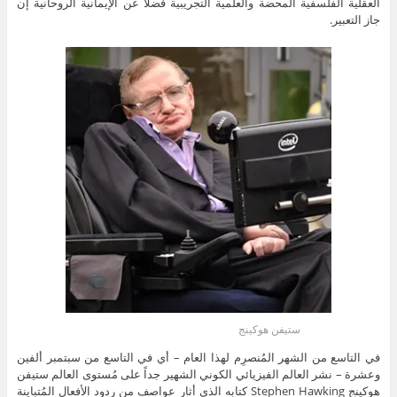
العقلية الفلسفية المحضة والعلمية التجريبية فضلاً عن الإيمانية الروحانية إن
جاز التعبير.
ستيفن هوكينج
في التاسع من الشهر المُنصرِم لهذا العام – أي في التاسع من سبتمبر ألفين
وعشرة – نشر العالم الفيزيائي الكوني الشهير جداً على مُستوى العالم ستيفن
هوكينج Stephen Hawking كتابه الذي أثار عواصف من ردود الأفعال المُتباينة