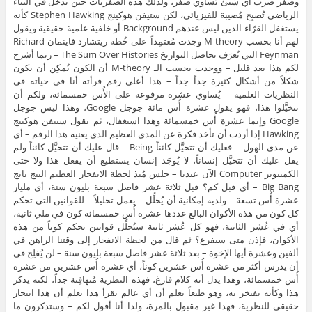
وصفر ضرب أي شيئ يُساوي صفر، ولذلك هذه الصفريات حين تدخل في البناء
الرياضي تُصبِح مُصيبة للفيزيائي، لكن ستيفن هوكينج Stephen Hawking كأنه
يستغفل القرّاء الذين ليس عندهم Background أو خلفية علمية حقيقية ويقول
لهم أنا بحسب M-theory وجدت مُعتمِداً على خُطة ريتشارد فاينمان Richard
Feynman التي تُعرَف بحاصل التواريخ The Sum Over Histories – ربما أشرح
لكم هذا بعد قليل – ووجدت بحسب الـ M-theory أن الكون يُمكِن أن يكون
شكلاً من أشكال كثيرة جداً جداً – هذا أعلى رقم قرأته أنا في حياته في
النظريات العلمية – يُساوي عشرة مرفوعة على الأُس خمسمائة، ولكم أن
تتخيَّلوا هذا، فهو يقول عشرة أُس مائة جوجل Google، وهذا ليس جوجل
Google وإنما عشرة أُس خمسمائة وهذا استغفال، ثم يقول ستيفن هوكينج
Hawking إذا أردت أن تأخذ فكرة عن المدى العظيم الذي يعنيه هذا الرقم – أي
عن مدى الهول – فعليك أن تتخيَّل كائناً Being – قال عليك أن تتخيَّل كائناً ولم
يقل عليك أن تتخيَّل إنساناً، لا يُوجَد إنسان يستطيع أن يفعل هذا ولا حتى
الكمبيوتر Computer الآن عندنا – جلس مُنذ لحظة الانفجار العظيم البيج بانج
Big Bang – أي قبل كم؟ قبل ثلاثة عشر فاصل سبعة بليون سنة، أي مليار
عشرة أُس تسعة – ولديه إمكانية أن يُحلِّل – يعمل تحليلاً – للقوانين التي تحكم
كل كون من هذه الأكوان البالغ عددها عشرة أُس خمسمائة كون في ملي ثانية،
أي في عُشر الثانية، فهو كل عُشر ثانية سيُحلِّل قوانين تحكم كوناً من هذه
الأكوان، فإذن متى سيفرغ؟ ثم قال من لحظة الانفجار إلى وقتنا الراهن في
ألفين وعشرة أيها الإخوة – بعد ثلاثة عشر فاصل سبعة بليون سنة – لن يُفلِح في
أن يدرس أكثر من عشرة أُس عشرين كوناً، أي عشرة أُس عشرين من عشرة
أُس خمسمائة، وهذا يدل أنه كلام فارغ، فهذه النظرية مُتهافِتة جداً، لكنه يذكر
هذا وكأنه يفتخر به، وهو طبعاً يعلم أن أي عالم يقرأ هذا يعلم أن هذا انتحار
حقيقي للنظرية، فهذا غير مقبول بالمرة، ولذا أنا أقول لكم – وستذكرون ما