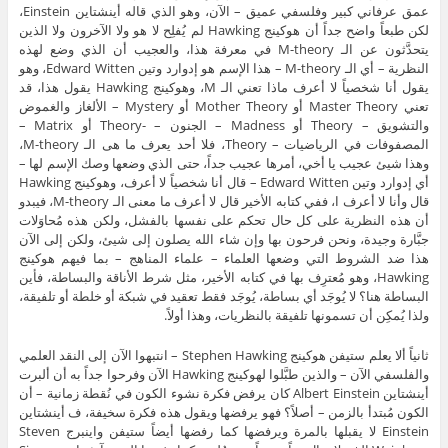
عمق عرفاني كبير وفلسفي عميق – الآن، وهو الذي قاله أينشتاين Einstein،
لكن طبعاً واضح جداً أن هوكينج Hawking لم يُفلِح لا هو ولا الآخرون ولا الذين
يتحدَّثون عن الـ M-theory في معرفة هذا، والعجيب أن الذي وضع لهذه
النظرية – أي الـ M-theory – هذا الإسم هو إدوارد وتين Edward Witten، وهو
يقول أنا شخصياً لا أعرف ماذا تعني الـ M، وهوكينج Hawking يقول هذا، قد
تعني Master Theory أو Mother Theory أو Mystery – الألغاز والغموض
والتشويق – Theory أو Madness – الجنون – -Theory أو Matrix –
المصفوفات في الرياضيات – Theory، فلا أحد يعرف ما هى الـ M-theory،
وهذا شيئ عجيب يا أخي، أمرها عجيب جداً، حتى الذي وضعها وصك الإسم لها –
أي إدوارد وتين Edward Witten – قال أنا شخصياً لا أعرف، وهوكينج Hawking
قال وأنا لا أعرف ا، ففي كتابه الأخير قال لا أعرف ما معنى الـ M-theory، فيبدو
أن هذه النظرية على كل حال تحكم على نفسها بالفشل، ولكن هذه مُحاوَلات
جبَّارة وجيدة، ونحن فرحون بها وإن شاء الله يصلون إلى شيئ، ولكن إلى الآن
هذا ضد الشروط التي وضعها العلماء – علماء المناهج – بما فيهم هوكينج
Hawking، وهو مُعترِف بها في كتابه الأخير، مثل شرط الأناقة والبساطة، فأين
البساطة هنا؟ لا يُوجَد أي بساطة، يُوجَد فقط تعقيد في شبكة أو خلطة أو تلفيقة،
ولذا يُمكِن أن تسمونها تلفيقة بالنظريات، وهذا أولاً.
ثانياً ألا يعلم ستيفن هوكينج Stephen Hawking – انتبهوا الآن إلى النقد العلمي
والفلسفي الآن – والذين طبَّلوا لهوكينج Hawking الآن وفرحوا جداً به أن ألبرت
أينشتاين Albert Einstein كان يرفض فكرة نشوء الكون في نُقطة زمانية – أن
الكون مُبتدأ بالزمن – أصلاً؟ فهو يرفضها ويقول هذه فكرة سخيفة، ف أينشتاين
Einstein لا يقبلها بالمرة ويرفضها كما رفضها أيضاً ستيفن واينبرج Steven