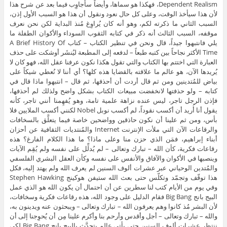
Dependent Realism، فهكذا هو سماها، وأيضاً سأُجاوِب فيما بعد عن شرح هذا
لأن هذا سيأخذ الوقت، وعلى كل حال نعود ونقول أن هذا هو السبب الأول إذن،
السبب الثاني ما ذكرته لكم، وهو أنه كان يُراوِغ مُنذ البداية لكن نحن نعرف
موقفه، السبب الثالث أنه ذكر في كتابه الثقوب السوداء والأكوان الطفلة ما
يلي فانتبهوا جيداً، قال ونحن في تنظير الكتاب – كتاب A Brief History Of
Time الأكثر نجاحاً بين كتبه طبعاً – لدفعه إلى المطبعة ليُنشَر أوشكت على حذف
العبارة التي اختتم بها الكتاب والتي تقول هكذا نكون عرفنا عقل الله، فهو كان لا
يُريدها الآن، هو عالم ما علاقته بالقضايا هذه كلها؟ أي أننا لا نُعطي شيكاً على
بياض للمُتدينين ومن ثم قال أردت أن أحذفها، ثم قال – انتبهوا ماذا قال في
كتابه – ولو حذفتها لانخفضت مبيعات الكتاب بشكل واضح ولذلك لم أحذفها،
فإذن الرجل تاجر، ليس عنده نزاهة علمية تامة، وهو يُفهِمنا أنني تاجر، كأنه
يقول أنا أُريد أن أكسب نقوداً، لم أكسب نوبل Nobel لكنني أكسب الملايين فلا
بأس، ومن ثم علينا أن نكون حاذقين وواضحين خاصة فيما يتعلَّق بالسخافات
والرقاعات الآن التي ملأت الإنترنت Internet والمُنتديات الثقافية عن أحزان
أبناء إبراهيم، فمَن الذي حزن منا وعلى ماذا؟ ما هذا الكلام الفارغ؟ هذه
رقاعات فكرية، كأن الله – تبارك وتعالى – لم يُدلِّل على نفسه ولم يُقِم الآيات
وينصبها في الأكوان والآفاق والأنفس على نفسه وكأن العقل البشري الفلسفي
والمُتدين الوحياني عبر عشرات ألوف السنين لم يعرف الله ولم يهتد إليه، فكل
هذا توقّف وتجمّد وتكلّس حتى بعث الله ستيفن هوكينج Stephen Hawking
وفي يوم من الأيام كتب لنا سطرين عن أن احتمال أن يكون الله هو الذي عمل
البيج بانج Big Bang فقام الدليل على وجود الله، هذه رقاعات فكرية وسخافات،
لأن البشر مُذ كانوا وهم يعرفون الله – تبارك وتعالى – ويبحثون عنه ويدينون به،
والله – تبارك وتعالى – أجل وأقدس وأرحم بنا وأكرم علينا مِن أن يُحوِجنا إلى أن
ننتظر عشرات ألوف السنين حتى يأتي عالم يتحدَّث بالبيج بانج Big Bang لكي