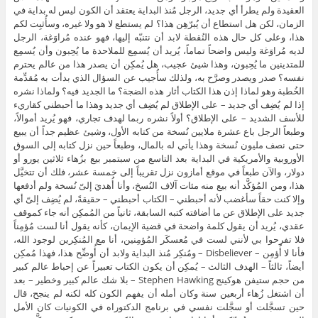
العقيدة ولم يطرأ أي جديد، الرجل مُنذ البداية يعتقد أن الكون ليس له بداية في
الزمان، لكن هل استطاع أن يُبرّهِن هذا؟ لم يستطع لا هو ولا غيره، وسأُثبِت لكم
هذا، وعلى كل حال هذه النُقطة لابد أن نتنبّه إليها، فهو عنده مُراوَغة، الرجل
لديه مُراوَغة وليس واضحاً تماماً، يُريد أن يُسمِع للملاحدة ما يُحِبون وأن يُسمِع
للمتدينين ما يُحِبون، وهذا شيئ عجيب، هل يُمكِن أن يصدر هذا من عالم يحترم
نفسه؟ صدر ويصدر وصرَّح به، ولذلك سأُجيب عن السؤال الذي بدأت به مُقدِّمة
الخُطبة وهو لماذا إذن هذا الكتاب أثار هذه الضجة؟ ما الجديد فيه؟ ولماذا نشره
إذا لم يُضِف أي جديد – على الإطلاق لم يُضِف أي جديد وهذا ما أحبطني كقاريء
للأسف الشديد – على الإطلاق؟ أولاً نشره ربما لهدف تجاري، فهو يُريد أموالاً،
وطبعاً الرجل باع عشرة ملايين نُسخة من كتابه الأول، وشيئ عظيم جداً أن يبيع
حتى نصف مليون نُسخة وهذا يأتي له بالمال، وطبعاً حين نزل كتابه إلى السوق
الأوروبية والأمريكية في البداية بعد التاسع من سبتمبر بيع بزُهاء ثلاثين يورو أو
دولار، والآن طبعاً في موقع أمازون نزل تقريباً إلى خمسة عشر، فلك أن تتخيَّل
هذا، ومن المُؤكَّد أنه بيع منه مئات آلاف النُسخ، وأنا أُهديَ إلىّ نُسخة ولم أدفعها
وإلا كنت حقاً سأغضب لأنه أحبطني – الكتاب أحبطني – حقيقةً، لم يُضِف إلىّ أي
جديد على الإطلاق عن ما أضافته كتبه السابقة، ثانياً من المُمكِن أنه جاء كموقف
عقدي، يُريد أن يقول كلمة واضحة في قضية الإيمان، كأنه يقول أنا لست مُؤمِناً
فلا تفرحوا بي لأنني لست في مُعسكَر المُؤمِنين، أنا مع المُنكِرين لوجود الله،
فأنا لا أُؤمِن – Disbeliever – ومُنكِر مُنذ البداية ولابد أن أُوضِّح هذا، فهذا مُمكِن
أيضاً، ثالثاً – الهدف الثالث – يُمكِن أن يكون الكتاب تعبيراً عن إحباط عالم كبير
من حجم ستيفن هوكينج Stephen Hawking – بلا شك عالم كبير وخطير – بعد
أن اشتغل زُهاء أربعين سنة وكان أمله أن يفهم الكون كله لكنه لم ينجح، قال
حين تسجَّلت أو سجَّلت نفسي في برنامج الدكتوراه في الكونيات كان الأمل