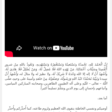
إِنَّ
الْحَمْدَ
لِلهِ، نَحْمدُهُ ونَسْتَعينُهُ وَنَسْتَغْفِرُهُ وَنَسْتَهْدِيهِ، وَنَعُوذُ باللهِ
مِنْ شر
ورِ
أَنْفُسِنَا وسَيِّئَاتِ أَعْمَالِنَا، مَنْ يَهْدِهِ
اللهُ
فَلَا
مُضِلَّ لَهُ، وَمَنْ يُضْلِلْ
فَلَا
هَادِيَ لَهُ،
و
أَشْهَدُ أَنْ لَا
إله إلا الله وَحْدَهُ لَا شَرِيْكَ
لَهُ،
ولا نظيرَ له ولا مثالَ له،
وَأَشْهَدُ أَنَّ
سيدنا و
نَبِيَّنَا
مُحَمَّدًا عَبْدُ اللهِ وَرَسُولُهُ، وَصَفْوَتُهُ
مِنْ خلقهِ وأمينهُ على وحيهِ،
صَلَّى
اللَّهُ
– تعالى –
عَلَيْهِ
وعلى آله الطيبين الطاهرين، وصحابته المباركين الميامين،
وأتباعهم بإحسانٍ إلى يوم الدينِ وسَلَّمَ تسليماً كثيراً.
أما بعد،
أوصيكم ونفسي الخاطئة بتقوى الله العظيم ولزوم طاعته، كما أُحذِّركم وأُحذِّر