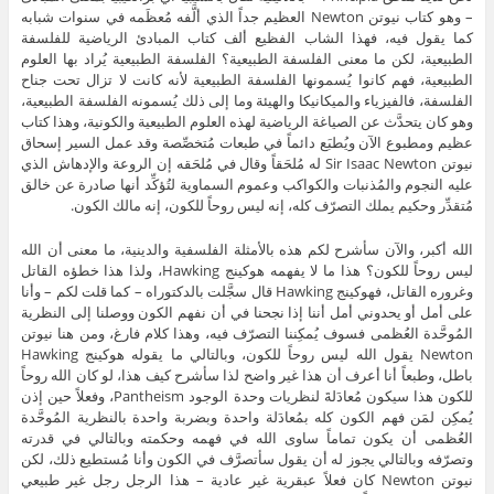
– وهو كتاب نيوتن Newton العظيم جداً الذي ألَّفه مُعظَمه في سنوات شبابه
كما يقول فيه، فهذا الشاب الفظيع ألف كتاب المبادئ الرياضية للفلسفة
الطبيعية، لكن ما معنى الفلسفة الطبيعية؟ الفلسفة الطبيعية يُراد بها العلوم
الطبيعية، فهم كانوا يُسمونها الفلسفة الطبيعية لأنه كانت لا تزال تحت جناح
الفلسفة، فالفيزياء والميكانيكا والهيئة وما إلى ذلك يُسمونه الفلسفة الطبيعية،
وهو كان يتحدَّث عن الصياغة الرياضية لهذه العلوم الطبيعية والكونية، وهذا كتاب
عظيم ومطبوع الآن ويُطبَع دائماً في طبعات مُتخصِّصة وقد عمل السير إسحاق
نيوتن Sir Isaac Newton له مُلحَقاً وقال في مُلحَقه إن الروعة والإدهاش الذي
عليه النجوم والمُذنبات والكواكب وعموم السماوية لتُؤكِّد أنها صادرة عن خالق
مُتقدِّر وحكيم يملك التصرّف كله، إنه ليس روحاً للكون، إنه مالك الكون.
الله أكبر، والآن سأشرح لكم هذه بالأمثلة الفلسفية والدينية، ما معنى أن الله
ليس روحاً للكون؟ هذا ما لا يفهمه هوكينج Hawking، ولذا هذا خطؤه القاتل
وغروره القاتل، فهوكينج Hawking قال سجَّلت بالدكتوراه – كما قلت لكم – وأنا
على أمل أو يحدوني أمل أننا إذا نجحنا في أن نفهم الكون ووصلنا إلى النظرية
المُوحَّدة العُظمى فسوف يُمكِننا التصرّف فيه، وهذا كلام فارغ، ومن هنا نيوتن
Newton يقول الله ليس روحاً للكون، وبالتالي ما يقوله هوكينج Hawking
باطل، وطبعاً أنا أعرف أن هذا غير واضح لذا سأشرح كيف هذا، لو كان الله روحاً
للكون هذا سيكون مُعادَلةَ لنظريات وحدة الوجود Pantheism، وفعلاً حين إذن
يُمكِن لمَن فهم الكون كله بمُعادَلة واحدة وبضربة واحدة بالنظرية المُوحَّدة
العُظمى أن يكون تماماً ساوى الله في فهمه وحكمته وبالتالي في قدرته
وتصرّفه وبالتالي يجوز له أن يقول سأتصرَّف في الكون وأنا مُستطيع ذلك، لكن
نيوتن Newton كان فعلاً عبقرية غير عادية – هذا الرجل رجل غير طبيعي