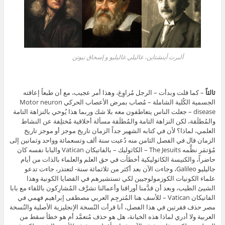
ألبرت أينشتاين، غاليلي غاليليو و إسحاق نيوتن
ثالثاً
– كما قلت وبدأت – الرجل مُراوِغ، وهذا أمر عجيب، مع أن طبعاً إعاقته
الجسمية الكُلية الشاملة – مُصاب بمرض الأعصاب الحركي Motor neuron
disease – جعلت الناس يتعاطفون معه بلا شك وربما هذا يُوحي بالنزاهة التامة
والمُطلَقة، لكن النزاهة التامة والمُطلَقة مسألة أخلاقية مُختلِفة عن النشاط
العلمي، لماذا؟ لأن في كتابه الشهير جداً الزمان تاريخ موجز أو موجز تاريخ
الزمان قال في الفصل الثامن منه دُعيت سنة ألف وتسعمائة وواحد وثمانين إلى
مُؤتمَر نظَّمه The Jesuits – الكاثوليك – بالفاتيكان Vatican والبابا نفسه كان
حاضراً، والكنيسة الكاثوليكية أخطأت في حق العلم والعلماء بالذات من أيام
جاليليو Galileo، وجاءت الآن بعد أكثر من ثلاثمائة سنة- لتعتذر، جاءت تدعو
علماء الكونيات الكوزمولوجيين لكي تستشيرهم في القضايا الكونية وهذا
الشيئ الطيب، وبعد أن قدَّمنا أوراقنا وأعمالنا تشرَّف المُشارِكون باللقاء مع بابا
الفاتيكان Vatican – للأسف هنا المُترجِم العربي مصطفى إبراهيم فهمي في
مصر حذف فقرتين في هذا الفصل، أنا قرأت النُسخة الإنجليزية الأصلية والنُسخة
العربية ولا أدري لماذا هذه الخيانة، هل هو حذف مُتعمَّد أم هو خطأ سقط من