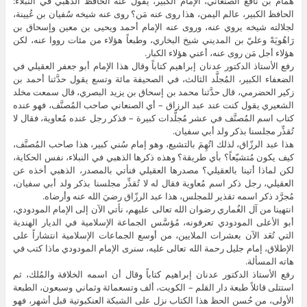
همام بن نافع الصنعاني، الإمام الكبير، يقول عنه الحافظ الذهبي في النبلاء:
الحافظ الكبير، عالم اليمن، هذا روى عنه مَن؟ روى عنه شيخه سُفيان بن عُيينة،
لجلالته شيخه يروي عنه، وروى عنه الإمام أحمد ويحيى بن معين وإسحاق بن
رَاهُويَهْ وعليّ بن المديني شيخ البخاري، وطبعاً هؤلاء من مئات رووا عنه، لكن
هؤلاء أجل مَن روى عنه، أعني هؤلاء الكبار.
رفع الأستاذ الدكتور عدنان إبراهيم كتاباً وقال هذا الإمام أبو جعفر العقيلي في
الضعفاء الكبير، المُجلَّد الثالث، في الصحيفة مائة وتسع يقول حدَّثنا أحمد بن
زكير الحضرمي، قال حدَّثنا محمد بن إسحاق بن يزيد البصري، قال سمعت مخلد
الشعيري يقول كنت عند عبد الرزاق – أي الصنعاني صاحب المُصنَّف، فهو عنده
كتاب اسم المُصنَّف في عشر مُجلَّدات كبيرة – فذكر رجل عنده مُعاوية، فقال لا
تُقذِّر مجلسنا بذكر ولد أبي سفيان.
هذا عبد الرزّاق، لذلك اتُهِمَ بالتشيع، وهو إمام سُني كبير، هذا صاحب المُصنَّف،
كيف يكون مُتشيّعاً؟ بأي طريقة؟ وهذه ذكرها الذهبي في النبلاء، نفس الحكاية،
لكن لماذا أتينا بالعقيلي؟ مصدرها العقيلي فنأتي بالمصدر، الذهبي أخذه عن
العقيلي، رجل ذكر اسم مُعاوية فقال له لا تُقذِّر مجلسنا بذكر ولد أبي سفيان،
مُجرَّد ذكر اسمه تقذير للمجلس، هذا عبد الرزّاق رضيَ الله عنه وأرضاه.
انتهينا من آل الغُماري رضوان الله تعالى عليهم، نأتي الآن إلى الإمام المودودي،
أبو الأعلى المودودي تعرفونه، مُؤسَّس الجماعة الإسلامية في الديار الهندية
التي تُعَد الآن بعشرات الملايين، من أوسع الجماعات الإسلامية انتشاراً على
الإطلاق، إمام جليل رحمة الله تعالى عليه، سنرى الإمام المودودي ماذا كتب في
هاته المسألة.
رفع الأستاذ الدكتور عدنان إبراهيم كتاباً وقال أن اسمه الخلافة والمُلك، ثم
استتلى قائلاً طبعة دار القلم – الكويت، ألف وتسعمائة وثماني وسبعون، الطبعة
الأولى، من حُسن الحظ هذا الكتاب نزل على الشبكة العنكبوتية قبل أشهر، فهو