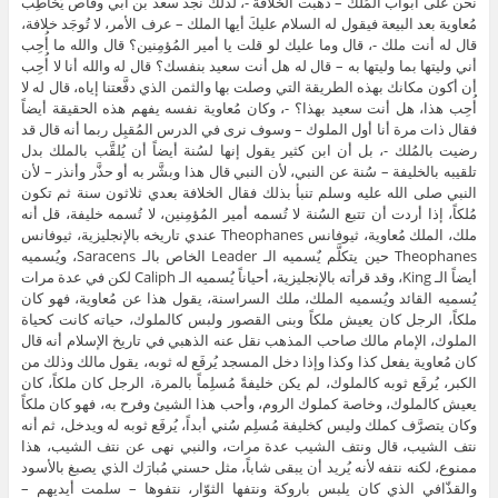
نحن على أبواب المُلك – ذهبت الخلافة -، لذلك نجد سعد بن أبي وقاص يُخاطِب
مُعاوية بعد البيعة فيقول له السلام عليكَ أيها الملك – عرف الأمر، لا تُوجَد خلافة،
قال له أنت ملك -، قال وما عليك لو قلت يا أمير المُؤمِنين؟ قال والله ما أُحِب
أني وليتها بما وليتها به – قال له هل أنت سعيد بنفسك؟ قال له والله أنا لا أُحِب
أن أكون مكانك بهذه الطريقة التي وصلت بها والثمن الذي دفَّعتنا إياه، قال له لا
أُحِب هذا، هل أنت سعيد بهذا؟ -، وكان مُعاوية نفسه يفهم هذه الحقيقة أيضاً
فقال ذات مرة أنا أول الملوك – وسوف نرى في الدرس المُقبِل ربما أنه قال قد
رضيت بالمُلك -، بل أن ابن كثير يقول إنها لسُنة أيضاً أن يُلقَّب بالملك بدل
تلقيبه بالخليفة – سُنة عن النبي، لأن النبي قال هذا وبشَّر به أو حذَّر وأنذر – لأن
النبي صلى الله عليه وسلم تنبأ بذلك فقال الخلافة بعدي ثلاثون سنة ثم تكون
مُلكاً، إذا أردت أن تتبع السُنة لا تُسمه أمير المُؤمِنين، لا تُسمه خليفة، قل أنه
ملك، الملك مُعاوية، ثيوفانس Theophanes عندي تاريخه بالإنجليزية، ثيوفانس
Theophanes حين يتكلَّم يٌسميه الـ Leader الخاص بالـ Saracens، ويُسميه
أيضاً الـ King، وقد قرأته بالإنجليزية، أحياناً يُسميه الـ Caliph لكن في عدة مرات
يُسميه القائد ويُسميه الملك، ملك السراسنة، يقول هذا عن مُعاوية، فهو كان
ملكاً، الرجل كان يعيش ملكاً وبنى القصور ولبس كالملوك، حياته كانت كحياة
الملوك، الإمام مالك صاحب المذهب نقل عنه الذهبي في تاريخ الإسلام أنه قال
كان مُعاوية يفعل كذا وكذا وإذا دخل المسجد يُرفَع له ثوبه، يقول مالك وذلك من
الكبر، يُرفَع ثوبه كالملوك، لم يكن خليفةً مُسلِماً بالمرة، الرجل كان ملكاً، كان
يعيش كالملوك، وخاصة كملوك الروم، وأحب هذا الشيئ وفرح به، فهو كان ملكاً
وكان يتصرَّف كملك وليس كخليفة مُسلِم سُني أبداً، يُرفَع ثوبه له ويدخل، ثم أنه
نتف الشيب، قال ونتف الشيب عدة مرات، والنبي نهى عن نتف الشيب، هذا
ممنوع، لكنه نتفه لأنه يُريد أن يبقى شاباً، مثل حسني مُبارَك الذي يصبغ بالأسود
والقذّافي الذي كان يلبس باروكة ونتفها الثوّار، نتفوها – سلمت أيديهم –