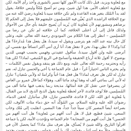
مع مُعاوية ويزيد، قبل ذلك كانت الأمور كلها تسير بالشورى وأخذ رأى الأمة، لكن
مع مُعاوية اختلف الأمر، هذا أول شيئ، ومن ثم أصبح مُلكاً وليس خلافةً، يقول
لقد بدأ المُلك بتغير هذه القاعدة ولم تكن خلافة سيدنا مُعاوية رضيَ الله عنه من
نوع الخلافة الراشدة الذي يُعيِّن فيه المُسلِمون خليفتهم فلا يصل إلى الحكم إلا
برضاهم ومشورتهم لأن مُعاوية كان يُريد أن يُصبِح خليفة بأي حال من الأحوال
ولذلك قاتل إلى أن اعتلى الخلافة، كما أن خلافته لم تكن عن رضا من
المُسلِمين – انظر إلى هذا الكلام من المودودي رحمة الله تعالى عليه، وعلى
كل حال نيته عند الله، هو يترضى ويقول له سيدنا، هل يفعل هذا مُدارءةً؟ هل
كذا وكذا؟ لا نظن بهذا، نحن لا نفعل هذا، أنا أرى أنني أكثر اتساقاً مع نفسي، لن
أترضى عليه ولن أقول سيدنا، سأقول عقيدتي وفهمي بحسب فهمي للدين
بوضوح، لا أقول ثلاثة أرباع الحقيقة وأتسامح في الربع المُتبقي، لماذا؟ لكن هذا
رأيه ونحترمه رحمة الله تعالى عليه، ومع ذلك هو ينتقد ويقول نفس الكلمات –
ولم يختره الناس اختياراً حُراً – قيل عام الجماعة يا أخي والحسن تنازل له، نعم
تنازل له لكن هل تعرف لماذا؟ هل فعل هذا حُباً وكرامةً له ولأبي سُفيان؟ تنازل
له لأني أتى بمائتي ألف له وهنا يُوجَد مائتا ألف، وهؤلاء كما قال عمرو بن العاص
لن ينصرفوا حتى تقتل كل فئة أمثالها، مذبحة ربما يذهب فيها مائتا ألف من
المُسلِمين، فلا تُوجَد فائدة، لآخر لحظة مُعاوية يقول الذبح الذبح، لابد من القتال،
يا مُعاوية اتق الله، لكن لا فائدة، فالحسن تنازل، قال سأتنازل لحقن الدماء،
رضوان الله عليه وعليه السلام، من المُؤكَّد أنه حق دماء مئات الألوف، لكن
بصراحة أيضاً المصير كان سيئاً جداً جداً، هذا المصير، انقلبت إلى مُلك وخاب
السعي، شيئ فظيع، قيل لا، هل أنت أفهم من مُعاوية؟ هل أنت أفهم من
الحسن؟ هل أنت أفهم من الصحابة؟ عام الجماعة وتوَّحدت الأمة، لكن يا جماعة
اقرأوا التاريخ، والله شيئ لا يُصدَّق، هل تعرف مثل ماذا؟ كما يحصل الآن في
فلسطين مثلاً مع إسرائيل، يقولون لك يا أخي حماس رضيت، رضيت بحدود