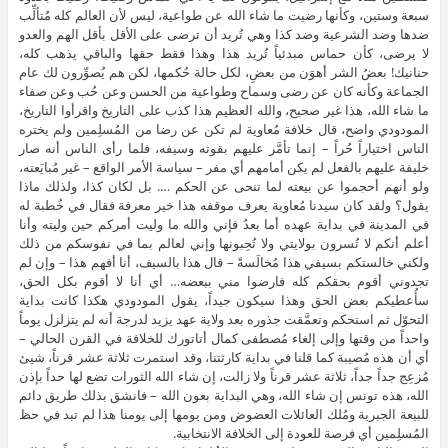
سبعة وستين، وكأنها رضيت ما شاء الله عن طواعية، ليس لأن العالم كله مُتألِّب
ضدها وضد الشرعية وضد كذا وهي تُريد أن ترضى على الأقل بأقل الهم والعدو
لا يرضى، كأن حماس مبدئياً تُريد هذا وهذا فقط حقها والباقي يذهب كله،
حنانيك! بعضُ الشر أهوَن من بعضِ، لكل حالة حُكمها، لكن هم يُصوِّرون لك عام
الجماعة وكأنه كان عن رضى وسماح وطواعية من الحسن وعن حُب وعن صفاء
ما شاء الله، هذا غير صحيح، والله العظيم هذا كذب على التاريخ واقرأوا التاريخ،
المودودي واضح، قال خلافة مُعاوية لم تكن عن رضا من المُسلِمين ولم يختره
الناس اختياراً حُراً – إنما تأمَّر عليهم بقوته وسيفه، فلما رأى الناس أنه صار
خليفة عليهم بالفعل لم يكن أمامهم أي مفر – سياسة الأمر الواقع – غير مُبايَعته،
ولو أنهم أحجموا عن بيعته لما تنحى عن الحكم …. بل لكان كذا، ولذلك ماذا
يقول؟ ولقد كان سيدنا مُعاوية يعرف موقفه هذا خير معرفة فقال في خُطبة له
في المدينة في بداية عهده أما بعدُ فإني والله ما وليت أمركم حين وليته وأنا
أعلم أنكم لا تُسرون بولايتي ولا تُحِبونها وإني لعالم بما في نفوسكم من ذلك
ولكني خالستكم بسيفي هذا مُخالَسةً – قال هذا بالسيف، أنا أفهم هذا – وإن لم
تجدوني أقوم بحقكم كله فارضوا مني ببعضه… أي أنا لا أقوم بكل الحق،
سأُعطيكم بعض الحق وهذا سيكون جيداً، يقول المودودي هكذا كانت بداية
التحوّل ثم استحكم وتعمَّقت جذوره بعد ولاية عهد يزيد لدرجة أنه لم يتزلزل يوماً
واحداً من وقتها وإلى إلغاء مُصطفى كمال أتاتورك للخلافة في القرن الحالي –
أي أن هذه مُصيبة كما قلنا في بداية كارثتنا، وقد استمرت ثلاثة عشر قرناً، شيئ
مُزعِج جداً جداً، ثلاثة عشر قرناً ولا زالت، إن شاء الله الثورات تضع لها حداً بإذن
الله، هذه تونس إن شاء الله، وهي البداية بعون الله – فانشق بذلك طريق دائم
للبيعة الجبرية ومُلك العائلات العضوض ومن يومها إلى يومنا هذا لم تبد في حظ
المُسلِمين أي فرصة للعودة إلى الخلافة الانتخابية.