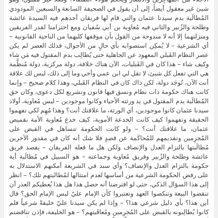
شيئ غير معقول أيضاً، إلى أن يقول في الصحيفة السابعة والسبعين المودودي
المُطالَبة بدم سيدنا عثمان والتي قام لها فريقان أحدهم فيه السيدة عائشة
وطلحة والزُبير والثاني فيه مُعاوية بن أبي سُفيان ومع احترامنا لقدر الفريقين
ومنزلتهما إلا أنه لا مندوحة من القول بأن موقفها كليهما من الناحية القانونية –
أي الشرعية – لا يُمكِن استصوابه بأي حالٍ من الأحوال، فذلك العصر لم يكن
عصر النظام القَبلي المعهود عن الجاهلية حتى يُطالِب بدم المقتول فيه مَن شاء
وكيف شاء – هذا كان في القَبليات، الآن هناك خلافة، دولة مركزية، دولة مُنظَّمة
هي التي تفعل كل شيئ، لا تقل لي ابن عمي وأخي وما إلى ذلك، ليس لك علاقة
أنت الآن، تُوجَد دولة، لكن ذاك كان في النظام القَبلي، وهذا كلام صحيح – وإنما
كانت هناك حكومة ذات نظام ونسق فيها قانون وتشريع لكل دعوى، وكان حق
المُطالَبة بدم المقتول في يد ورثته الأحياء وكانوا موجودين – ليس مُعاوية، أولاد
سيدنا عثمان كانوا موجودين، أي الورثة، ما علاقتك أنت؟ وهذا مُهِم لكي تفهموا
الحقيقة وتفهموا كيف كانت الخدعة الأموية، كيف خدع مُعاوية الأمة بقميص
عثمان، ما علاقتك أنت؟ – ولو كانت الحكومة تتساهل في القبض على
المُجرِمين وتقديمهم للمُحاكَمة عن قصدٍ فلا شك أنه كان في مقدور الآخرين
مُطالَبتها بالتزام العدل والإنصاف ولكن هل ما فعله الفريقان – يقصد فريق
عائشة وطلحة والزُبير وفريق مُعاوية وجماعته – هو السبيل في مُطالَبة أية
حكومة بالتزام العدل والإنصاف؟ وأي سند في الشريعة أمكنهم الاستدلال به
على رفض الحكومة الشرعية من أساسها لعدم امتثالها لمُطالبتهم تلك؟ – انظر
إلى هذا السؤال الذكي، حتى لو افترضنا أنه حصل هذا هل هذا يُعطيكم العذر أن
تنقضوا البيعة وتنكصوا العهد وتعتبروا كأن الإمام عليّ ليس الإمام الحق؟ قال
أين هذا؟ بأي دليل شرعي هذا؟ – وإذا لم يكن سيدنا عليّ خليفةً شرعياً فلم
كانوا يُطالِبونه بالقبض على المُجرِمين ومُعاقَبتهم؟ – هو الخليفة، فإذن تناقضتم