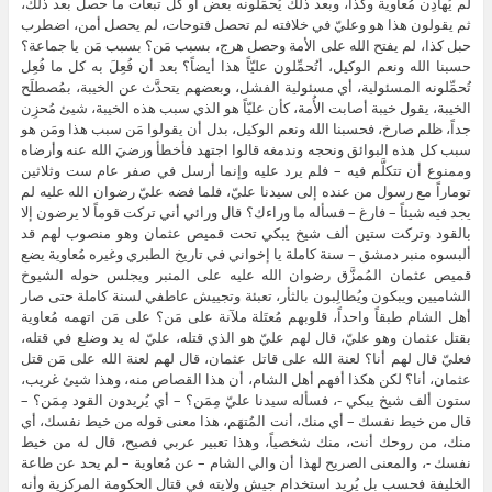
لم يُهادِن مُعاوية وكذا، وبعد ذلك يُحمِّلونه بعض أو كل تبعات ما حصل بعد ذلك،
ثم يقولون هذا هو وعليّ في خلافته لم تحصل فتوحات، لم يحصل أمن، اضطرب
حبل كذا، لم يفتح الله على الأمة وحصل هرج، بسبب مَن؟ بسبب مَن يا جماعة؟
حسبنا الله ونعم الوكيل، أتُحمِّلون عليّاً هذا أيضاً؟ بعد أن فُعِلَ به كل ما فُعِل
تُحمِّلونه المسئولية، أي مسئولية الفشل، وبعضهم يتحدَّث عن الخيبة، بمُصطلَح
الخيبة، يقول خيبة أصابت الأُمة، كأن عليّاً هو الذي سبب هذه الخيبة، شيئ مُحزِن
جداً، ظلم صارخ، فحسبنا الله ونعم الوكيل، بدل أن يقولوا مَن سبب هذا ومَن هو
سبب كل هذه البوائق ونحجه وندمغه قالوا اجتهد فأخطأ ورضيَ الله عنه وأرضاه
وممنوع أن تتكلَّم فيه – فلم يرد عليه وإنما أرسل في صفر عام ست وثلاثين
توماراً مع رسول من عنده إلى سيدنا عليّ، فلما فضه عليّ رضوان الله عليه لم
يجد فيه شيئاً – فارغ – فسأله ما وراءك؟ قال ورائي أني تركت قوماً لا يرضون إلا
بالقود وتركت ستين ألف شيخ يبكي تحت قميص عثمان وهو منصوب لهم قد
ألبسوه منبر دمشق – سنة كاملة يا إخواني في تاريخ الطبري وغيره مُعاوية يضع
قميص عثمان المُمزَّق رضوان الله عليه على المنبر ويجلس حوله الشيوخ
الشاميين ويبكون ويُطالِبون بالثأر، تعبئة وتجييش عاطفي لسنة كاملة حتى صار
أهل الشام طبقاً واحداً، قلوبهم مُعتَلة ملآنة على مَن؟ على مَن اتهمه مُعاوية
بقتل عثمان وهو عليّ، قال لهم عليّ هو الذي قتله، عليّ له يد وضلع في قتله،
فعليّ قال لهم أنا؟ لعنة الله على قاتل عثمان، قال لهم لعنة الله على مَن قتل
عثمان، أنا؟ لكن هكذا أفهم أهل الشام، أن هذا القصاص منه، وهذا شيئ غريب،
ستون ألف شيخ يبكي -، فسأله سيدنا عليّ مِمَن؟ – أي يُريدون القود مِمَن؟ –
قال من خيط نفسك – أي منك، أنت المُتهَم، هذا معنى قوله من خيط نفسك، أي
منك، من روحك أنت، منك شخصياً، وهذا تعبير عربي فصيح، قال له من خيط
نفسك -، والمعنى الصريح لهذا أن والي الشام – عن مُعاوية – لم يحد عن طاعة
الخليفة فحسب بل يُريد استخدام جيش ولايته في قتال الحكومة المركزية وأنه