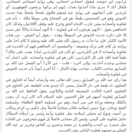
يُزادون عن حوضه، فيقول أصحابي أصحابي، وفي رواية أُصيحابي أُصيحابي،
فيُقال أنك لا تدري ماذا أحدثوا بعدك، إنهم لم يزالوا يرجعون القهقهرى، أي
مُرتَدين على أعقابهم، في رواية عند مُسلِم فأقول سُحقاً سُحقاً، هذا حديث
الحوض وهو في الصحيحين طبعاً، هو في الصحاح وفي موطأ مالك – ﺑﺄﻧﻪ ﻓﻲ
ﻣُﻌﺎﻭﻳﺔ ﻭﺃﺻﺤﺎﺑﻪ ﻣِﻤَﻦ ﺣﺎﺭﺏ ﺍﻹ‌ﻣﺎﻡ ﺍﻟﺤﻖ ﻭﺧﺮﺝ ﻋﻠﻴﻪ ﻭﻓﻌﻞ ﺍﻷ‌ﻓﺎﻋﻴﻞ، ﻭﻟﺬﻟﻚ ﻛﺎﻥ
ﺍﻟﺸﺎﻓﻌﻲ ﻳﻘﻮﻝ – لأنهم يعرفون أنه في مُعاوية – ﻻ‌ ﺃﻟﻮﻡ ﺃﺳﺘﺎﺫﻧﺎ ﻣﺎﻟكاً ﻋﻠﻰ ﺷيئ
ﺇﻻ‌ ﻋﻠﻰ ﺫﻛﺮﻩ ﺣﺪﻳﺚ ﺍﻟﺤﻮﺽ ﻓﻲ ﺍﻟﻤﻮطأ، ﻭﻫﺬﻩ – يقول أبو الفيض – ﻣﻦ ﻫﻨﺎﺕ
ﺍﻷ‌ﺋﻤﺔ ﺍﻟﻜﺒﺎﺭ، ﻓﺈﻥ ﻣﺎ ﺣﺪَّﺙ ﺑﻪ ﺭﺳﻮﻝ ﺍﻟﻠﻪ ﺻﻠﻰ ﺍﻟﻠﻪ ﻋﻠﻴﻪ ﻭﺳﻠﻢ ﻻ‌ ﻳُﻼ‌ﻡ ﺃﺣﺪٌ ﻋﻠﻰ
ﺭﻭﺍﻳﺘﻪ ﺑﻞ ﻳُﻼ‌ﻡ ﻋﻠﻰ ﺗﺮﻛﻪ ﻭﺗﻀﻴﻴﻌﻪ – ﻭﺍﻟﻤﻘﺼﻮﺩ أن ﺍﻟﺸﺎﻓﻌﻲ فهم أن ﺍﻟﺤﺪﻳﺚ ﻓﻲ
ﻣُﻌﺎﻭﻳﺔ ﻭﺃﺻﺤﺎﺑﻪ ﻻ‌ ﻓﻲ ﺍﻟﻤُﺮﺗَﺪﻳﻦ، لو كان في المُرتَدين لماذا يعتب على مالك؟
طبعاً لعنة الله على كل المُرتَدين، لكن هو في مُعاوية وأصحابه، على اعتبار أنه
صحابي وعنده أحاديث وإلى آخره – قلت – مَن الآن؟ أبو الفضل عبد الله بن
الصدّيق صاحب الكتاب، صاحب نهاية الآمال – أنا أجزم أيضاً بأن حديث الحوض
في مُعاوية وأصحابه.
هذا رأي عبد الله بن الصدّيق رضيَ الله تعالى عنه وأرضاه، أيضاً له الحاوي في
الفتاوي، له طبعة في دار الأنصار بمصر، أنا عندي هذه الطبعة، في الحاوي في
الفتاوي، الجزء الثالث، الصحيفة الثانية والثلاثون يقول الحافظ عبد الله بن
الصدّيق مُعاوية أسهم في قتل الحسين عليه السلام لأنه كان يُريد أن ينفرد
بالمُلك ويجعله وراثة في بني أُمية، وهو من مُسلِمة الفتح الطلقاء، ومُسلِمة
الفتح نوعان، نوعٌ حسن إسلامه فكان صحابياً فاضلاً مثل حكيم بن حُزام وعتّاب
بن أسيد، ونوعٌ لم يحسُن إسلامه مثل مُعاوية وأبيه وبُسر بن أرطأة السفّاك
عامل مُعاوية على اليمن، وليس كل صحابي فاضلاً بل فيهم مُنحرِفون عن الجادة
مثل سمرة بن جُندب والمُغيرة بن شعبة وعمرو بن العاص وجرير بن عبد الله
البجلي ورئيسهم مُعاوية الباغي بنص الحديث.