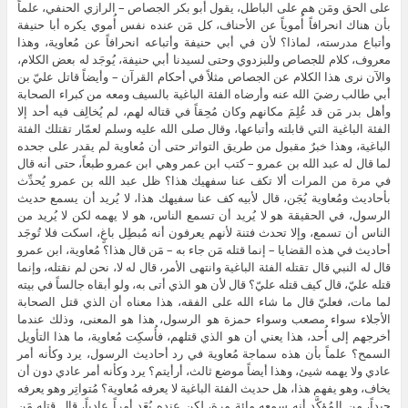
على الحق ومَن هم على الباطل، يقول أبو بكر الجصاص – الرازي الحنفي، علماً
بأن هناك انحرافاً أُموياً عن الأحناف، كل مَن عنده نفس أُموي يكره أبا حنيفة
وأتباع مدرسته، لماذا؟ لأن في أبي حنيفة وأتباعه انحرافاً عن مُعاوية، وهذا
معروف، كلام للجصاص وللبزدوي وحتى لسيدنا أبي حنيفة، يُوجَد له بعض الكلام،
والآن نرى هذا الكلام عن الجصاص مثلاً في أحكام القرآن – وأيضاً قاتل عليّ بن
أبي طالب رضيَ الله عنه وأرضاه الفئة الباغية بالسيف ومعه من كبراء الصحابة
وأهل بدر مَن قد عُلِمَ مكانهم وكان مُحِقاً في قتاله لهم، لم يُخالِف فيه أحد إلا
الفئة الباغية التي قابلته وأتباعها، وقال صلى الله عليه وسلم لعمّار تقتلك الفئة
الباغية، وهذا خبرٌ مقبول من طريق التواتر حتى أن مُعاوية لم يقدر على جحده
لما قال له عبد الله بن عمرو – كتب ابن عمر وهي ابن عمرو طبعاً، حتى أنه قال
في مرة من المرات ألا تكف عنا سفهيك هذا؟ ظل عبد الله بن عمرو يُحدِّث
بأحاديث ومُعاوية يُجَن، قال لأبيه كف عنا سفيهك هذا، لا يُريد أن يسمع حديث
الرسول، في الحقيقة هو لا يُريد أن تسمع الناس، هو لا يهمه لكن لا يُريد من
الناس أن تسمع، وإلا تحدث فتنة لأنهم يعرفون أنه مُبطِل باغٍ، اسكت فلا تُوجَد
أحاديث في هذه القضايا – إنما قتله مَن جاء به – مَن قال هذا؟ مُعاوية، ابن عمرو
قال له النبي قال تقتله الفئة الباغية وانتهى الأمر، قال له لا، نحن لم نقتله، وإنما
قتله عليّ، قال كيف قتله عليّ؟ قال لأن هو الذي أتى به، ولو أبقاه جالساً في بيته
لما مات، فعليّ قال ما شاء الله على الفقه، هذا معناه أن الذي قتل الصحابة
الأجلاء سواء مصعب وسواء حمزة هو الرسول، هذا هو المعنى، وذلك عندما
أخرجهم إلى أُحد، هذا يعني أن هو الذي قتلهم، فأُسكِت مُعاوية، ما هذا التأويل
السمح؟ علماً بأن هذه سماجة مُعاوية في رد أحاديث الرسول، يرد وكأنه أمر
عادي ولا يهمه شيئ، وهذا أيضاً موضع ثالث، أرأيتم؟ يرد وكأنه أمر عادي دون أن
يخاف، وهو يفهم هذا، هل حديث الفئة الباغية لا يعرفه مُعاوية؟ مُتواتِر وهو يعرفه
جيداً، من المُؤكَّد أنه سمعه مائة مرة، لكن عنده يُعَد أمراً عادياً، قال قتله مَن