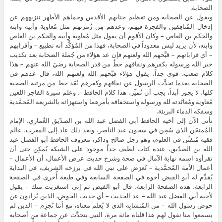
الصحابة.
ويقول عن الصحابة ومن تعظيم جنابهم الأقدس وحماهم الأطهر تنزيههم عن
إدخال المُنافِقين والفجرة فيهم، وعدهم مِن زُمرتهم مثل مُعاوية وأبيه وابنه
والحكم بن العاص – وكان الأقوم أن يقول مثل مُعاوية وأبيه والحكم بن العاص
وابنه، لأن يزيد ليس معدوداً في الصحابة، فهذا من المُؤكَّد أنه تطبيع – وأقرابهم
– أي قراباتهم – قبَّحهم الله ولعنهم فإن عد هؤلاء من جُملة الصحابة بعد تكذيب
خبر الله ورسوله بكفرهم ونفاقهم حطٌ من قدر الصحابة رضيَ الله عنهم – هذا
كلام صعب، قوي جداً، يقول هؤلاء قبَّحهم الله ولعنهم الله، قال عدهم في
الصحابة بعدما تحدَّث الرسول عن نفاقهم وكفرهم يُعَد حط من مرتبة الصحبة
كلها، لا يجوز أبداً، يجب أن نُميِّز، هذا كلام الحافظ -، وعلم سيرة الفاجر اللعين
مُعاوية ومُعانَدته لله ورسوله واستخفافه بأمرهما واستهزائه بالشريعة المُحمَّدية
وسفكه الدماء البريئة.
نأتي الآن إلى أخيه الحافظ أبي الفضل عبد الله بن الصدّيق الغُماري، الإمام
المُمتحَن الذي سُجِن في سجون عبد الناصر، وبعد ذلك عاد إلى المغرب، عالم
فقيه مُتفنِّن في العلوم، وهو رجل صالح وذاكر، معروف الحافظ أبو الفضل عبد
الله بن الصدّيق، عنده كتاب لطيف جداً موجود على الشبكة يُمكِن حتى أن
تقرأوه اسمه نهاية الآمال في صحة وشرح حديث عرض الأعمال، أن الأعمال –
أعمال الأمة المُحمَّدية – تُعرَض على نبي الله في برزخه الشريف، في البداية
يُقدِّم له أبو الفيض أخوه في الصفحة السابعة وفي طبعة أُخرى في الصفحة
الرابعة، هذه الصفحة الرابعة، قال أبو الفيض ثم إني استغربت منك – يقول
لأخيه أبي الفضل عبد الله – عد الحديث – أي حديث الحوض، الذين يُزادون عن
حوض رسول الله – من المُتشابِه الذي ﻻ‌ ﻳُﻌﻠَﻢ ﻣﻌﻨﺎﻩ، ﻣﻊ ﺃﻧﻨﺎ ﻧُﺠﺰِﻡ – الذين لم
يسمعوا منا نقول لهم هذا قلناه مائة مرة، النبي يتحدَّث عن جماعة من أصحابه