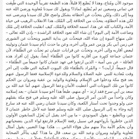
موجود الآن ومُتاح، وهذا لا يُطبَع إلا قليلاً، هذه الطبعة تقريباً الوحيدة التي طُبِعَت
في ثماني وسبعين ثم لم يُطبَع، لماذا؟ ويقول لك سيدنا مُعاوية ورضيَ الله عنه
وما إلى ذلك، ولكن يتحدَّث عن أخطائه بشكل واضح، قال لك سيدنا ويترضى عنه
لكن هذه أخطاؤه، يتحدَّث من الخلافة إلى المُلك، هذا الانقلاب الرهيب في حياة
الأمة، والكتاب كله عن هذا، اسمه الخلافة والمُلك، كيف انقلبت الخلافة إلى مُلك
وضاعت الأمة إلى اليوم؟ إن شاء الله تعود الخلافة الراشدة – بإذن الله تعالى –
على منهاج النبوة إن شاء الله، فيتحدَّث عن بداية التغيير ويتحدَّث عن الشورى
في زمن أبي بكر وزمن عمر وإلى آخره، وعن ما حدث أيام سيدنا عثمان وتوليته
لبعض أقاربه وإلى آخره، وتحدَّث عن قرابات عثمان ثم تحدَّث عن الطُلقاء، لأن
عثمان جماعة كثيرة من أقاربه كانوا من الطُلقاء أيضاً، يقول إن أفراد هذه
العائلة – عن بني أُمية – الذين ارتقوا في عهد عثمان كانوا جميعاً من الطُلقاء –
قال جميعاً، أرأيت؟ – والمُراد بالطُلقاء تلك البيوت المكية التي ظلت إلى آخر
وقت مُعادية للنبي عليه الصلاة والسلام وللدعوة الإسلامية فعفا الرسول عنهم
بعد فتح مكة ودخلوا في الإسلام. ومُعاوية والوليد بن عقبة ومروان بن الحكم
كانوا من تلك البيوتات التي أُعطيت الأمان وعفا الرسول عنهم. أما عبد الله بن
سعد بن أبي سرح فقد ارتد – أي منهم، طبعاً هذا أخو سيدنا عثمان – بعد إسلامه
وكان واحداً من الذين أمر الرسول صلى الله عليه وسلم في فتح مكة بقتلهم
حتى ولو وجدوا تحت أستار الكعبة، وكان سيدنا عثمان رضي الله عنه قد سارع
إليه وجاء به إلى الرسول صلى الله عليه وسلم فعفا عنه لأجل خاطر عثمان لا
غير، وبالطبع – يقول المودودي – ما مِن أحد يقبل أن يُعزَل السابقون الأولون
الذين خاطروا بأرواحهم في سبيل رفعة الإسلام فارتفع لواء الدين بتضحياتهم
وأن يحكم الأمة بدلاً منهم مثل هؤلاء الناس …. هكذا بهذا التعبير، يقول أمثال
مُعاوية والوليد ومروان وعبد الله بن سعد، قال ما هذا؟ كيف يتأخَّر الصحابة
الأجلاء من المُهاجِرين والأنصار ويحكم هؤلاء الطُلقاء؟ وفعلاً غير مقبول، وهو