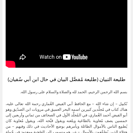
طليعة التبيان (طليعة مُفصَّل البيان في حال ابن أبي سُفيان)
بسم الله الرحمن الرحيم، الحمد لله والصلاة والسلام على رسول الله.
نُكمِل – إن شاء الله – مع الحافظ أبي الفيض الغُماري رحمة الله تعالى عليه،
هناك كتاب في مُجلَّدين كبيرين اسمه البحر العميق في مرويات ابن الصدّيق وهو
أبو الفيض أحمد الغُماري، في المُجلَّد الأول في الصحائف من ثماني وأربعين إلى
خمسين يصف مُعاوية بالطاغية ويلعنه ويقول قبَّحه الله، ويقول مُعاوية كان
يُطمِع الناس بالأموال الطائلة ويأمرهم بوضع الأحاديث في ذلك وفيهم – من
هؤلاء الذين يُطمَّعون بالأموال – مَن هو منسوب إلى الصُحبة ومعدود في جُملة