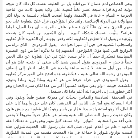
يبغي القصاص لدم عثمان لا من قتلته بل من الخليفة نفسه، كل ذلك كان نتيجة
تولية مُعاوية قرابة سبعة عشر عاماً مُتصِلة على ولاية بعينها كانت من الناحية
الحربية – الشام – غاية في الأهمية، ولهذا أضحت الشام بالنسبة له دولة أكثر
منها ولاية في الدولة الإسلامية، ولقد ذكر المُؤرِّخون عزل عليّ لمُعاوية على نحو
يفهم القارئ منه أن عليّاً كان فيه غير عاقل بالمرة – أي هذا العزل، لماذا
عزلته؟ سبَّبت لنفسك مُشكِلة كبيرة – وأن المُغيرة بن شُعبة كان ينصحه
ويُرشِده ويقول له لا تتعرَّض لمُعاوية، لكنه رفض بجهله رأي المُغيرة فأثار مُعاوية
واستجلب المُصيبة في حين أن سير الحوادث – يقول المودودي – الذي نراه من
التواريخ التي كتبها هؤلاء المُؤرِّخون أنفسهم إذا ما تدبَّره أحدٌ من ذوي البصيرة
السياسية فسيُدرِك حتماً أن تأخّر سيدنا عليّ في عزل مُعاوية عن ذلك الحين
خطأٌ فاحش – المودودي يقول أحسن شيئ كان ينبغي أن يفعله عليّ هو أن
يعزله من أول ساعة، لا يُبقيه ساعة واحدة في الشام، انظر إلى إنصاف
المودودي رحمة الله تعالى عليه -، فبخُطوته هذه اتضح على الفور مركز مُعاوية
– يقول المودودي حين عزله عرفنا مَن هو مُعاوية وماذا يُريد وماذا ينتوي،
انكشفت خبيئته – ولو بقيَ موقفه مُستتِراً أكثر من هذا لكان ستره الخداع وهو
أكثر خطورة…. إلى آخره، الله أعلم ماذا كان سيفعل!
في الصحيفة السادسة والثمانين يتحدَّث عن معركة صفين طبعاً ويقول وفي
أثناء المعركة وقع أمرٌ بيَّن للناس أي الفريقين كان على حق وأيهما كان على
الباطل، ألا وهو استشهاد سيدنا عمّار بن ياسر وهو يُقاتِل مُعاوية مع جيش عليّ،
وكان حديث رسول الله صلى الله عليه وسلم عن عمّار حديثاً معروفاً لا يخفى
على أحد من الصحابة – مُتواتِر – وقد سمعه كثيرٌ منهم وهو يقول له تقتلك الفئة
الباغية – علم من أعلام النبوة، صلى الله على رسول الله، الحديث مُتواتِر، هذه
ليست تواريخ، مُتواتِر يا جماعة في بناء المسجد مقدمه من المدينة المُنوَّرة،