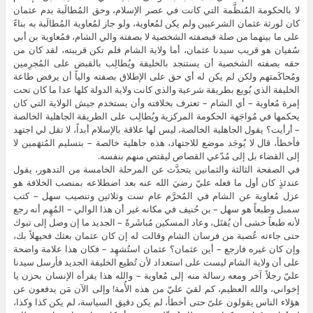
لا بالحكومة المُنظَّمة التي كانت في عصر الإسلام، وحق المُطالَبة بدم عثمان
كان لورثة عثمان الشرعيين ولم يكن لمُعاوية، ولو جاز لمُعاوية المُطالَبة به بناءً
على ما بينهما من صلة فبصفته الشخصية لا بصفته والي الشام، فمُعاوية بن أبي
سُفيان هو قريب سيدنا عثمان، أما ولاية الشام فلم تكن قريبته، لقد كان من
حقه بصفته الشخصية أن يستنجد بالخليفة ويُطالِب بالقبض على المُجرِمين
ومُحاكَمتهم ولكن لم يكن له أي حق على الإطلاق بصفته والياً أن يرفض طاعة
الخليفة الذي بُويع بطريقة شرعية والذي كانت ولاية الدولة كلها عدا ما كان تحت
إمرة مُعاوية – أي الشام – تعترف بخلافته وأن يستخدم جيش الولاية التي كان
يحكمها في مُواجَهة الحكومة المركزية ويُطالِب على الطريقة الجاهلية الخالصة
– أرأيت؟ يقول الجاهلية الخالصة، ليس لها علاقة بالإسلام أبداً، لا تقل لي اجتهد
فأخطأ، قال لا يُوجَد موضع للاجتهاد، هذه جاهلية خالصة – بتسليم المُتهَمين لا
إلى القضاء بل إلى مُدّعي القصاص ليقتص منهم بنفسه.
في الصفحة الثالثة والثمانين يتحدَّث عن المرحلة الخامسة من التدهور، يقول
عندئذٍ كان أول ما فعله عليّ رضيَ الله عنه بعد اضطلاعه بمنصب الخلافة هو
عزل مُعاوية عن الشام في المُحرَّم عام ست وثلاثين وتنصيب سهل – كتب
سمبل وطبعاً هو سهل – بن حُنيف في مكانه غير أن هذا الوالي – المُهِم أنه رجع
لأنه طبعاً خشى أن يُقتَل، وعاد المسكين مُباشَرةً – الجديد ما إن وصل إلى تبوك
حتى جاءته عُصبة من فرسان الشام وقالت له إن كان عثمان بعثك فحيهلاً بك،
وإن كان غيره فارجع – أين عثمان؟ عثمان استُشهِد – فكان هذا علامة واضحة
على أن ولاية الشام ليست على استعداد لأن تُطيع الخليفة الجديد فأرسل سيدنا
عليّ رجلاً آخر ومعه رسالة منه إلى مُعاوية – والله هذا يقرأه الإنسان بحزن يا
إخواني، والله العظيم، كم لقيَ عليّ من هذه الأُمة! وإلى الآن مَن يدفعون عن
هؤلاء الناس يقولون علىّ حتى أخطأ، لم يكن دقيق السياسة، لم يكن كذا وكذا،