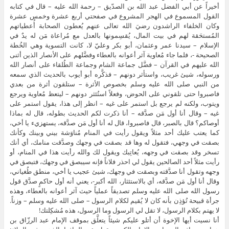
أخيراً عن أبي الفضل عبد الله بن الصدّيق – رحمة الله عليه – قال في كتابه
القول المسموع في الهجر المشروع في صفحتي أربع عشرة وخمس عشرة
وكان الخلفاء الراشدون رضيَ الله تعالى عنهم يُعطون الصحابة أُعطياتهم
المُستحَقة لهم في بيت المال، يُقسِمونها بالعدل مع مُراعاة مَن له يدٌ في
الإسلام – سيدنا عمر وعثمان، أبو بكر وعليّ لا، كانت التسوية وهي الخُطة
الصحيحة -، فلما جاء مُعاوية آثر أعوانه بالعطاء وفضَّلهم على الأنصار الذين أثنى
الله عليهم في القرآن – فضَّل جماعة الشام وجماعة الطُلقاء على أنصار الله
ورسوله، شيئ غريب، واستأثر دونهم – فذكَّره أبو أيوب بالحديث الذي سمعه
من النبي صلى الله عليه وسلم بخصوص الأثرة – ستلقون أثرة من بعدي
فاصبروا حتى تلقوني على الحوض، وفعلاً استُئثر دونهم – ليتعظ مُعاوية ويرجع
ويتوب، ولكنه لم يرجع بل استمر على غيه – انظر إلى هذا، يقول استمر على
غيه – وقال أنا أول مَن صدَّقه – أنا ذكرت لكم الحديث بطوله، قال له بماذا
أوصاكم؟ قال بالصبر، قال فاصبروا، قال له أنا أول مَن صدَّقه، يستهزيء يا أخي،
كما يعتب عليك أحد مثلاً ويقول رأيت في المنام مُناوَشة بيني وبينك وكأنك
بصقت في وجهي، فتقول له وها قد بصقت في وجهك وصدَّقت منامك، أي أنك
تسخر وقد بصقت في وجهه، يُعاتِبك ويقول لك والله رأيت هذا في المنام، أو
رأيت مثلاً أحد الصالحين يقول لي احذر فلاناً فإنه سيبصق في وجهك، فتبصق في
وجهه وتقول أنا صدَّقته وبصقت في وجهك، شيئ عجيب يا أخي، منطق طُغياني،
وقال أنا أول مَن صدَّقه، أي بالاستئثار، الله أكبر-، يعني أنه أول حاكمٍ صدَّق قول
رسول الله صلى الله عليه وسلم تصديقاً عملياً حيث آثر أعوانه بالعطاء، وهذه
جرأة قبيحة تُؤذِن بأنه كان لا يُقيم لكلام الرسول – صلى الله عليه وسلم – وزناً.
لا يهتم بكلام الرسول، لا تقل لي الرسول وما الرسول، هذه مُشكِلتك!
أنا نسيت أيها الإخوة أن أتلو عليكم شيئاً يتعلَّق بموقف الإمام عبد الرزّاق بن