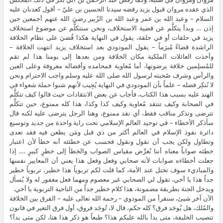
الذي عقده مروان قبول يزيد رفضه سيدنا الحسين بن عليّ – أقول كعدنان عليه
السلام – وعبد الله بن عمر وعبد الله بن الزُبير رضيَ الله عنهم أجمعين حين
إذن … وبدأ يتكلَّم عن قضية الاستخلاف، ونحن سنتكلَّم عن موضوع استخلاف
يزيد في حلقات أو في حلقة، يقول في النهاية هكذا قُضيَ على نظام الخلافة
الراشدة قضاءً مُبرَماً – يقول المودودي بعد استخلاف يزيد انتهت الخلافة –
وأخذت العائلات الملكية مكان الخلافة ومن بعدها إلى يومنا هذا لم تقم
للمُسلِمين خلافة يرضونها، أما مُعاوية فمحامده وأفضاله معروفة وعلى العين
والرأس وشرف صُحبته لرسول الله صلى الله عليه وسلم واجب الاحترام ونحن
لا نُنكِر فضله – علماً بأن المودودي في النهاية يُجِيب لأنهم شنوا حملة شعواء في
الهند عليه بسبب هذا الكتاب، فأجاب عن بعض الانتقادات حيث قالوا كيف تتكلَّم
في الصحابة وكيف تنتقد مُعاوية وكيف كذا وكذا، هذا كله ممنوع، حين تتكلَّم
تترضى وتذكر مناقب فقط، أي نقد ممنوع، وهنا الرجل يترضى عليه لكنه قال
سأذكر الأخطاء – في توحيد العالم الإسلامي تحت راية واحدة من جديد وتوسيع
دائرة نفوذ الإسلام في العالم أكثر من ذي قبل ومَن يطعن فيه فقد تعدى
وتطاول ولكن يجب أن نقول ونقول فحسب عن خطئئه أنه خطأ لأن اعتبار
خطئه صواباً معناه أننا نُعرِّض مقياس الصواب والخطأ إلى خطرٍ كبيرٍ …. إذا
جعلت أخطاءه صوابات لأنه صحابي وفعل وفعل هذا يعني أن المعايير نفسها
والمباديء سوف تختل عند الأمة، كما قلت لكم تربوياً هذا خطير، تربوياً خطير
جداً هذا يا أخي، تقول لي الصحابي غير معصوم ومهما فعل مغفور له ولا يُسأل
ويدخل الجنة بطريقة مضمونة، هذا كلام خطير جداً من الناحية التربوية يا أخي.
الآن آخر شيئ، سنقرأ من المودوي – رحمة الله تعالى عليه – الفرق بين الخلافة
والمُلك، هل يُوجَد فرق؟ كله حكم، قال لا، تُوجَد فروق، أول فرق التغير في قانون
تنصيب الخليفة، متى بدأ بالله عليكم هذا؟ طبعاً هو ذكر هذا هنا، لكن متى بدأ؟