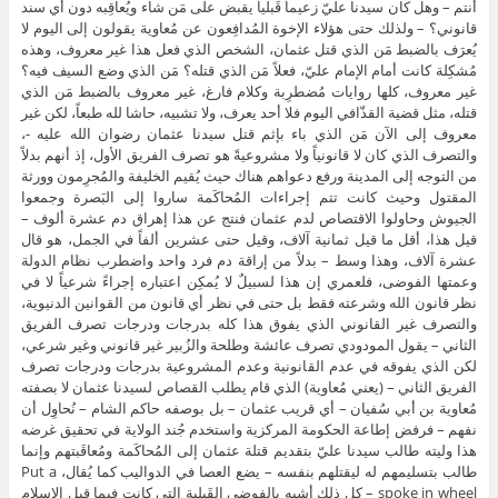
أنتم – وهل كان سيدنا عليّ زعيماً قَبلياً يقبض على مَن شاء ويُعاقِبه دون أي سند
قانوني؟ – ولذلك حتى هؤلاء الإخوة المُدافِعون عن مُعاوية يقولون إلى اليوم لا
يُعرَف بالضبط مَن الذي قتل عثمان، الشخص الذي فعل هذا غير معروف، وهذه
مُشكِلة كانت أمام الإمام عليّ، فعلاً مَن الذي قتله؟ مَن الذي وضع السيف فيه؟
غير معروف، كلها روايات مُضطرِبة وكلام فارغ، غير معروف بالضبط مَن الذي
قتله، مثل قضية القذّافي اليوم فلا أحد يعرف، ولا تشبيه، حاشا لله طبعاً، لكن غير
معروف إلى الآن مَن الذي باء بإثم قتل سيدنا عثمان رضوان الله عليه -،
والتصرف الذي كان لا قانونياً ولا مشروعيةً هو تصرف الفريق الأول، إذ أنهم بدلاً
من التوجه إلى المدينة ورفع دعواهم هناك حيث يُقيم الخليفة والمُجرِمون وورثة
المقتول وحيث كانت تتم إجراءات المُحاكَمة ساروا إلى البَصرة وجمعوا
الجيوش وحاولوا الاقتصاص لدم عثمان فنتج عن هذا إهراق دم عشرة ألوف –
قيل هذا، أقل ما قيل ثمانية آلاف، وقيل حتى عشرين ألفاً في الجمل، هو قال
عشرة آلاف، وهذا وسط – بدلاً من إراقة دم فرد واحد واضطرب نظام الدولة
وعمتها الفوضى، فلعمري إن هذا لسبيلٌ لا يُمكِن اعتباره إجراءً شرعياً لا في
نظر قانون الله وشرعته فقط بل حتى في نظر أي قانون من القوانين الدنيوية،
والتصرف غير القانوني الذي يفوق هذا كله بدرجات ودرجات تصرف الفريق
الثاني – يقول المودودي تصرف عائشة وطلحة والزُبير غير قانوني وغير شرعي،
لكن الذي يفوقه في عدم القانونية وعدم المشروعية بدرجات ودرجات تصرف
الفريق الثاني – (يعني مُعاوية) الذي قام يطلب القصاص لسيدنا عثمان لا بصفته
مُعاوية بن أبي سُفيان – أي قريب عثمان – بل بوصفه حاكم الشام – نُحاوِل أن
نفهم – فرفض إطاعة الحكومة المركزية واستخدم جُند الولاية في تحقيق غرضه
هذا وليته طالب سيدنا عليّ بتقديم قتلة عثمان إلى المُحاكَمة ومُعاقَبتهم وإنما
طالب بتسليمهم له ليقتلهم بنفسه – يضع العصا في الدواليب كما يُقال، Put a
spoke in wheel – كل ذلك أشبه بالفوضى القَبلية التي كانت فيما قبل الإسلام