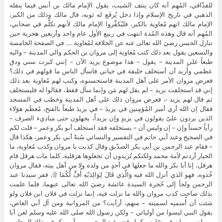
للقذّافي، المُهِم أنه كان ينتف الشيب، يقول الإمام مالك بن أنس فيما ينقله
الذهبي في تاريخ الإسلام وإذا دخل يُرفَع له ثوبه، قال مالك وذلك من الكبر،
الإمام مالك اتهم مُعاوية بالكبر، فليُكفِّروا الإمام مالك لأنهم تكلَّم في صحابي،
المُهِم أنه قال وهذه المُدة انتهت في ربيع الأول عام واحد وأربعين هجرية حين
تنازل الحسن رضيَ الله تعالى عنه عن الخلافة لمُعاوية …. في الصفحة الخامسة
والتسعين يقول بعد ذلك كتب مُعاوية إلى مروان بن الحكم والي المدينة – واليه
طبعاً على المدينة – يقول – هذا موضوع يزيد الآن – إنني كبرت سني ودق
عظمي وأُريد أن أستخلف خليفة في حياتي فاسأل الناس ما قولهم في ذلك؟
فعرض مروان الأمر على أهل المدينة فاستحسنوه، وكتب لهم مُعاوية بعد ذلك
إني قد استخلفت يزيد – لم يقل لهم مَن وإنما سأل فقط، فقالوا له فليستخلف
ثم قال لهم يزيد -، فعرض مروان ذلك على أهل المدينة وخطب في المسجد
فقال إن الله أرى أمير المُؤمِنين في يزيدَ – في يزيدَ طبعاً بالفتح، مُعظَم هؤلاء
الذين يردون علىّ يقولون في يزيدٍ وإن يزيداً، يجهلون حتى مباديء الصرف –
رأياً حسناً وإن – إن وليس أن – يستخلفه فقد استخلف أبو بكر وعمر – قلت لكم
في الصحيح وعند أبي حاتم في التفسير والنسائي سُنةً أبي بكر وعمر، هكذا قال
– فقام عبد الرحمن بن أبي بكر الصدّيق وقال كذبت يا مروان وكذب مُعاوية، ما
الخيار أردتم لأمة محمد ولكنكم تُريدون أن تجعلوها هرقلية، كلما مات هرقل قام
هرقل، إنا أبا بكر والله ما جعلها في أحدٍ من ولده ولا من أهل بيته، فقال مروان
خُذوه، فهو الذي أنزل الله فيه وَالَّذِي قَالَ لِوَالِدَيْهِ أُفٍّ لَّكُمَا ۩، ففر سيدنا عبد
الرحمن ولجأ إلى حُجرة السيدة عائشة رضيَ الله تعالى عنهما، فلما علمت
بذلك صاحت كذب مروان والله ما نزلت فيه، إنما نزلت في فلان ابن فلان ولو
شئت أن أُسميه لسميته – منهم، أرأيت؟ من المروانية ومن آل أبي العاص،
يقول النبي ليسوا من أوليائي – ولكن رسول الله صلى الله عليه وسلم لعن أبا
مروان ومروان في صُلبه، وكما رفض عبد الرحمن بن أبي بكر في ذلك المجلس