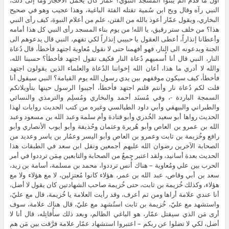
أول ما قدم ألم يبنوا المسجد النبوي؟ عمّار كان يحمل الأحجار وما إلى ذلك،
النبي رآه وقال ويح ابن سُمية تقتله الفئة الباغية، وهذا عجيب وهو في صحيح
البخاري، ويقول عمّار أعوذ بالله من الفتن، علم من أعلام النبوة، كيف رأى النبي
هذا؟ من خلف ستر رقيق، يا الله! من يوم بناء المسجد رأى النبي كل هذا أمامه
وأعطانا إنذاراً، أعطى العقول يا حبيبي إنذاراً لكي تفهم، النبي قال يدعوهم الى
الجنة ويدعونه الى النار، فهو أفهمنا حتى لا نقول مُعاوية اجتهد فأخطأ، قال دُعاة
النار، النبي قال أنا أُسميهم دُعاة النار فكيف تقول اجتهد فأخطأ؟ حسبنا الله،
والله لا أدري ما هذا، أعان الله إخواننا الدُعاة والعلماء الذين يقولون اجتهد
فأخطأ، كيف سيكون موقفهم بين يدي رسول الله يوم القيامة؟ النبي سيقول أنا
قلت لكم دُعاة نار وأنتم قلتم اجتهد فأخطأ، أجيبوا الرسول حينها بتأويلاتكم
السمجة الباردة -، وفي مُسنَد أحمد والبخاري ومُسلِم والترمذي والنسائي
والطبراني والبيهقي وأبي داود الطيالسي وغيره من كتب الحديث روايات لهذا
الحديث رواها أبو سعيد الخُدري وأبو قتادة وأم سلمة وعبد الله بن مسعود وعبد
الله بن عمرو بن العاص وأبو هُريرة وعثمان وحُذيفة وأبو أيوب الأنصاري وأبو
رافع وخُزيمة بن ثابت وعمرو بن العاص وأبو اليسر وعمُار بن ياسر وعديد من
الصحابة الآخرين رضوان الله عليهم أجمعين ونقل ابن سعد في الطبقات هذا
الحديث بعدة أسانيد، ولقد اعتبر جمعٌ من الصحابة والتابعين مِمَن ترددوا في أمر
الحرب بين علي ومُعاوية – هناك أُنس ترددوا، محمد بن مسلمة، أسامة بن زيد،
سعد بن أبي وقاص، عبد الله بن عمر، هؤلاء كانوا مُعتزِلين، لا مع هؤلاء ولا مع
هؤلاء، وكذلك خُزيمة بن ثابت، حتى خُزيمة صاحب الشهادتين كان يقول لا أضل،
أنا عندي علامة أراها ومن ثم أعرف، وقد رأيت العلامة يا خُزيمة، قال مع عليّ،
واستشهد مع عليّ، خُزيمة بن ثابت استُشهِد مع عليّ، قال هناك علامة، سوف
أرى مَن الذي سيقتل عمّار، هو الباغي الظالم، وبعد ذلك سأُقاتِله، قال أنا لا
أضل، لكي لا تضلوا عن ربكم – اعتبروا استشهاد عمّار علامة فرَّقت بين مَن هم