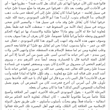
قالوا فتنة لكن الآن عرفوا أنها لم تكن كذلك، هل كانت فتنة؟ – نظروا فيها – أي
في الأحادث التي وقعت بعد ذلك – فعرفوا خير معرفة ما ضيَّع سيدنا عليّ حياته
في سبيل إقامته – عرفوا لماذا كان يُقاتِل عليّ إلى آخر لحظة حتى مات، ذهب
الإسلام، بدأ الإسلام يذوب، أرأيت؟ هذا أبو الأعلى المودودي رحمة الله عليه،
عرفوا لماذا كان يُقاتل عليّ وقد مات في سبيل هذا – والمصير الذي ضحى
بروحه في سبيل إنقاذ الأمة من السقوط فيه – سقطت الأمة فيه طبعاً بفعل
مُعاوية لما خلا له الأمر، وهو ماذا؟ جعلها ملكية والاستبداد بها ثم إنهاء الحكم
الشوروي وجعله حكماً وراثياً مُلكياً عضوضاً، عليّ كان يعرف أن هذا سوف يحدث
وسوف تنتهي هذه الأمة، وقد انتهت إلى اليوم، هذا كلام المودودي -، فقال عبد
الله بن عمر – بدأوا يندمون، لماذا نحن لم نُقاتِل مع عليّ؟ لو قاتلنا معه لانتصر
وغلب مُعاوية ومن ثم لما سقط الإسلام هذه السقطة، ضاع وانتهى الأمر، ولات
حين مندم – في آخر حياته ما أجدني آسى على شيئٍ من أمر الدنيا إلا أني لم
أُقاتِل الفئة الباغية قال يا للخسارة، وسعد أيضاً ندم، أكثرهم ندم -، ويروي
إبراهيم النخعي أن مسروق بن الأجدع كان يتوب ويستغفر لقعوده عن مُسانَدة
سيدنا عليّ رضيَ الله تعالى عنه، وقضى عبد الله بن عمرو بن العاص حياته نادماً
أشد الندم على قتاله جُند عليّ مع مُعاوية …. وقد تأوَّل، قالوا له لماذا قتلته وأنت
تعرف الأحاديث؟ قال النبي ذات مرة قال لي أطِع أباك يا عبد الله، فأخذها بدون
تأويل، قال أبي أمرني أن أخرج فخرجت، كان من المفترض أن يقوم بعمل
مُحاكَمات للنصوص، أليس كذلك؟ هذا ما كان ينبغي أن يفعله.
المرحلة الأخيرة – يقول المودودي المرحلة الأخيرة، انتهى أمر الخلافة وأصبح
مُلكاً عاضاً شرساً طاغوتياً للأسف – كان امتلاك مُعاوية لأعنة الحكم مرحلة
انتقالية – مأساة فعلاً، وهو يتحدَّث بأسلوب مأساوي – على طريق تحول الدولة
الإسلامية من الخلافة إلى المُلك، ولقد فهم أهل البصيرة تلك المرحلة فقالوا