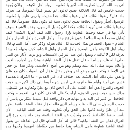
أتى به، الله أكبر يا مُعاوية، الله أكبر يا مُعاوية – رواه أهل الكوفة – والآن يُوجَد
حديث خامس لما قال الخلافة بعدي ثلاثون ثم تصير مُلكاً عضوضاً، هل تعرف
ماذا قال؟ رضينا المُلك، قال رضينا بالمُلك، هذا حديث، يا ربي عليك يا مُعاوية،
الرسول يُحذِّر ويقول الخلافة بعدي ثلاثون سنة ثم تكون ملكا عضوضاً، قال قد
رضينا بالمُلك، نحن نُريد المُلك، هكذا كان يُقابِل الرسول، وهذه الأشياء سوف
نأتي بها في حلقة وحدها، مُعاوية بإزاء رسول الله، كيف يُقابِل السُنة؟ كيف
يُقابِل محمداً عليه السلام؟ شيئ مُزعِج جداً – وأهل البصرة وأهل الحجاز وأهل
الشام – يقول الجصاص هذا الحديث كل البلاد تعرفه وذكر حتى أهل الشام، قال
رواه أهل الكوفة وأهل البصرة وأهل الحجاز وأهل الشام، كيف يجهله مُعاوية؟
يعرفه لكن لا يُباليه -، ويقول ابن عبد البر في الاستيعاب وتواترت الآثار عن النبي
صلى الله عليه وسلم أنه قال تقتل عمّاراً الفئة الباغية، وهذا من أخباره بالغيب
وأعلام نبوته صلى الله عليه وسلم وهو من أصح الأحاديث، وذكر هذا ابن حجر
في الإصابة وكتب في موضعٍ آخر وظهر بقتل عمّار أن الصواب كان مع عليّ
واتفق على ذلك أهل السُنة بعد اختلاف كان في القديم – ما المُراد بالقديم؟
قديم بني أُمية وأيام سُلطانهم، قيل ليس شرطاً وما إلى ذلك لكن حين ذهب
الخوف والفزع اتفق أهل السُنة على أن الحق كان مع عليّ ومُعاوية هو المُبطِل،
وذلك حين ذهب زمن الخوف، أرأيت؟ قال الخلاف كان في القديم -، وكتب
الحافظ ابن كثير في البداية والنهاية في ذكر واقعة قتل سيدنا عمّار بن ياسر أن
حديث الرسول صلى الله عليه وسلم الذي قاله لعمّار تقتله الفئة الباغية يظهر
منه أن عليّ وفئته كانوا على الحق وأن مُعاوية وفئته هم الفئة الباغية – الآن
يأتينيا حافظ كالحافظ دُحيم ويُحدَّث عن الفئة الباغية، وقد جاء ذات مرة إلى
العراق فقال مَن الفئة الباغية؟ قالوا له أهل الشام، قال ابن الفاعلة مَن يقول
الفئة الباغية مُعاوية وأهل الشام، هذا حافظ من حفّاظنا، افهموا وخُذوا هذه