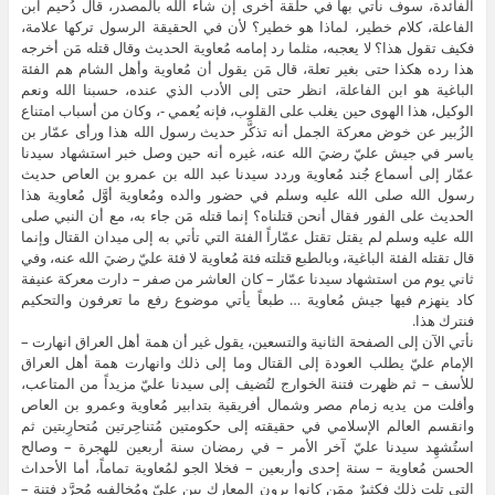
الفائدة، سوف نأتي بها في حلقة أُخرى إن شاء الله بالمصدر، قال دُحيم ابن
الفاعلة، كلام خطير، لماذا هو خطير؟ لأن في الحقيقة الرسول تركها علامة،
فكيف تقول هذا؟ لا يعجبه، مثلما رد إمامه مُعاوية الحديث وقال قتله مَن أخرجه
هذا رده هكذا حتى بغير تعلة، قال مَن يقول أن مُعاوية وأهل الشام هم الفئة
الباغية هو ابن الفاعلة، انظر حتى إلى الأدب الذي عنده، حسبنا الله ونعم
الوكيل، هذا الهوى حين يغلب على القلوب، فإنه يُعمي -، وكان من أسباب امتناع
الزُبير عن خوض معركة الجمل أنه تذكَّر حديث رسول الله هذا ورأى عمّار بن
ياسر في جيش عليّ رضيَ الله عنه، غيره أنه حين وصل خبر استشهاد سيدنا
عمّار إلى أسماع جُند مُعاوية وردد سيدنا عبد الله بن عمرو بن العاص حديث
رسول الله صلى الله عليه وسلم في حضور والده ومُعاوية أوَّل مُعاوية هذا
الحديث على الفور فقال أنحن قتلناه؟ إنما قتله مَن جاء به، مع أن النبي صلى
الله عليه وسلم لم يقتل تقتل عمّاراً الفئة التي تأتي به إلى ميدان القتال وإنما
قال تقتله الفئة الباغية، وبالطبع قتلته فئة مُعاوية لا فئة عليّ رضيَ الله عنه، وفي
ثاني يوم من استشهاد سيدنا عمّار – كان العاشر من صفر – دارت معركة عنيفة
كاد ينهزم فيها جيش مُعاوية … طبعاً يأتي موضوع رفع ما تعرفون والتحكيم
فنترك هذا.
نأتي الآن إلى الصفحة الثانية والتسعين، يقول غير أن همة أهل العراق انهارت –
الإمام عليّ يطلب العودة إلى القتال وما إلى ذلك وانهارت همة أهل العراق
للأسف – ثم ظهرت فتنة الخوارج لتُضيف إلى سيدنا عليّ مزيداً من المتاعب،
وأفلت من يديه زمام مصر وشمال أفريقية بتدابير مُعاوية وعمرو بن العاص
وانقسم العالم الإسلامي في حقيقته إلى حكومتين مُتناحِرتين مُتحارِبتين ثم
استُشهِد سيدنا عليّ آخر الأمر – في رمضان سنة أربعين للهجرة – وصالح
الحسن مُعاوية – سنة إحدى وأربعين – فخلا الجو لمُعاوية تماماً، أما الأحداث
التي تلت ذلك فكثيرٌ مِمَن كانوا يرون المعارك بين عليّ ومُخالِفيه مُجرَّد فتنة –