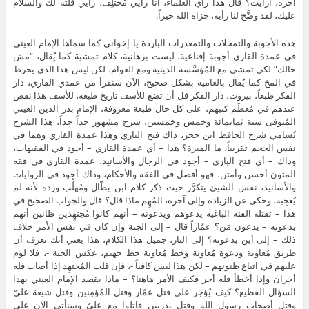
آخره، أرأيت؟ قال هذا رأي العلماء، أنا رأيي مُختلِف، رأيي قلته لك والسلام
عليك، لقد وضَّح لنا رأيه، جزاه الله خيراً.
هذه الأجوبة والتمحلات والتمعذرات الباردة يا إخواني كما سماها الإمام العيني
في عمدة القاري أجوبة إقناعية، ليست برهانية، كلام تمشية كما يُقال، “مش
حالك” لكي تمشي مع المُؤسَّسة الدينية ومع العوام، لكن ليس هذا الذي يخرط
في المخ كما يُقال بالعامية بشكل صحيح، الآن سنقرأ من عمدي القاري، دار
الفكر طبعاً، بيروت، دار الفكر قل أن تضع للأسف تاريخ طبعة، للأسف هذا نقص
عندهم في مُعظَم كتبهم، على كل حال طبعة معروفة، الإمام بدر الدين العيني
المُتوفى سنة ثمانمائة وخمس وخمسين، شرح مشهور جداً جداً، هذا الشرح
يُسامي شرح الحافظ ابن حجر، ذاك فتح الباري وهذا عمدة القاري وهما في
نفس الحجم تقريباً، ما الميزة؟ هذا – أي عمدة القاري – أجود في الفقيهات،
وذاك – أي فتح الباري – أجود في الرجال والأسانيد، عمدة القاري في فقه
المتون أحسن وأمتن، فهو أفضل في الفقه والأحكام، وذاك أجود في الروايات
والأسانيد، نفس الشيئ يتكرَّر حيث ذكر كلام ابن بطّال ومُهلَّب ورده لأنه لم
يُعجِبه، وحكى عن الزيادة وإلى آخره، المُهِم ماذا قال؟ قال والجواب الصحيح في
هذا – تقتله الفئة الباغية يدعوهم ويدعونه – أنهم كانوا مُجتهِدين ظانين أنهم
يدعونه – يدعون مَن؟ عمّاراً قال – إلى الجنة وإن كان في نفس الأمر خلاف
ذلك – إلى أين يدعونه؟ إلى النار، جميل هذا الكلام، هذا يعني أنك تعرف أن
طريق مُعاوية ودعوة مُعاوية وخط مُعاوية خط جهنم، عكس الجنة -، فلا لوم
عليهم في اتباع ظنونهم – لكن هذا ليس كافياً -، فإن قلت المُجتهِد إذا أصاب فله
أجران وإذا أخطأ فله أجر فكيف الأمر هاهنا؟ – ماذا يقصد الإمام العيني بهذا
السؤال الفظيع؟ كيف يُؤجَر على قتل عمّار وقتل المُؤمِنين وقتل شيعة عليّ
وقتل أصحاب رسول الله وقتل بدريين قاتلوا مع عليّ وسنأتي الآن على