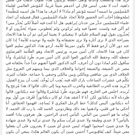
داهية، أنت لا تقدر، أمس قال لي أحدهم شيئاً غريباً، المُؤتمَر العالمي لعلماء
المُسلِمين ما اسمه؟ اسمه مُؤتمَر أم ماذا؟ لا أعرف ما هذا؟ هل اسمه مُنظَّمة؟
(ملحوظة) أجاب أحد الحضور قائلاً اتحاد علماء المُسلِمين، فقال فضيلته أن اتحاد
علماء المُسلِمين حذَّر من عدنان إبراهيم، هل أنا كنت فيه أصلاً لكي يُحذِّر مني؟
لم أكن فيه ولست عضواً فيه ولم يُزكوني ولم يُعطوني، سواء يُحذِّرون أو لا
يُحذِّرون نقول لهم السلام عليكم، لا نبتغيكم، لا يعنينا أمركم، ثم أن ما هذا الاتحاد
بصراحة الذي لا نرى آثاره ولا نرى تحقيقاته ولا علمه ولا توحيده للأمة؟ إذا كان
عند دور الآن أرجو فقط ألا يكون تمزيقاً للأمة، أرجو هذا، الدكتور سليم العوا
كان في هذا الاتحاد، كان أمين سره، ورئيس الاتحاد وهو العلّامة القرضاوي
حفظه الله، وحفظ الله الدكتور العوا الذي كان أمين سره، طُرِدَ مُباشَرةً، وأنا
سأقول لكم لماذا دون أن أعرف، أكيد الدكتور العوا أتعبهم جداً جداً بحلقاته في
مصر عن الشيعة، والشيعة إخواننا والخلاف الذي بيننا وبينهم في الفروع مثل
الخلاف الذي بين شافعي ومالكي وبين مالكي وحنفي يا جماعة، حلقات كثيرة،
تكلَّم في عشرات الساعات بارك الله فيه، يُحِب أن يُوحِّد، يُحِب أن ينزع الفتيل،
لا يُريد هذه الحرب الطائفية والحرب الدينية وما إلى ذلك، قالوا لا، هذا مُزعِج ولا
نُريده، اجلس في الخارج، فهم طردوه، طُرِدَ مُباشَرةً وقالوا عنه ديكتاتور، قالوا
طردناه لأنه ديكتاتور لكن أنا لا أعتقد هذا، لو كان ديكتاتوراً لعُرِفَ من أول يوم
أنه ديكتاتور، أليس كذلك؟ خط الرجل الفكري لا يُساعِد، افهموا الحقائق، أنا
أحكي ما في قلبي، واذهبوا بعد ذلك وطاردوني، الحمد لله، يا رب لك الحمد، لا
يُوجَد ما هو أحسن من اليأس، اليأس إحدى الراحتين، هل تعرفون ماذا أقصد
باليأس؟ لا عندي وظيفة ولا عندي مُرتَّب منكم ولا عندي تزكية ولا عندي شهادة
ولا عندي شيئ، اسحبوا الهواء، ليس عندي أي شيئ، لا يقدرون على أن يفعلوا
معي شيئاً، كيف يُعاقِبونني؟ أحسن شيئ أن يكون العالم هكذا، ينبغي أن يكون