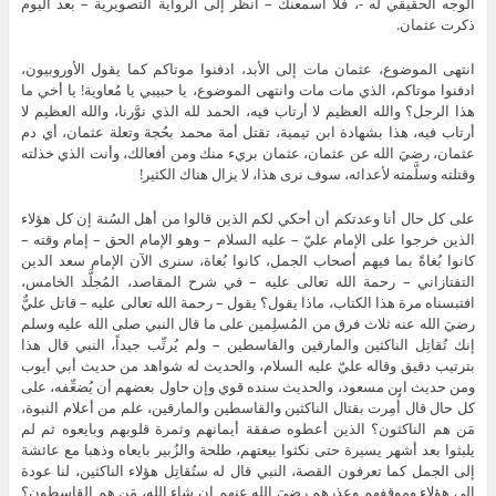
الوجه الحقيقي له -، فلا أسمعنك – انظر إلى الرواية التصويرية – بعد اليوم
ذكرت عثمان.
انتهى الموضوع، عثمان مات إلى الأبد، ادفنوا موتاكم كما يقول الأوروبيون،
ادفنوا موتاكم، الذي مات مات وانتهى الموضوع، يا حبيبي يا مُعاوية! يا أخي ما
هذا الرجل؟ والله العظيم لا أرتاب فيه، الحمد لله الذي نوَّرنا، والله العظيم لا
أرتاب فيه، هذا بشهادة ابن تيمية، تقتل أمة محمد بحُجة وتعلة عثمان، أي دم
عثمان، رضيَ الله عن عثمان، عثمان بريء منك ومن أفعالك، وأنت الذي خذلته
وقتلته وسلَّمته لأعدائه، سوف نرى هذا، لا يزال هناك الكثير!
على كل حال أنا وعدتكم أن أحكي لكم الذين قالوا من أهل السُنة إن كل هؤلاء
الذين خرجوا على الإمام عليّ – عليه السلام – وهو الإمام الحق – إمام وقته –
كانوا بُغاةً بما فيهم أصحاب الجمل، كانوا بُغاة، سنرى الآن الإمام سعد الدين
التفتازاني – رحمة الله تعالى عليه – في شرح المقاصد، المُجلَّد الخامس،
افتبسناه مرة هذا الكتاب، ماذا يقول؟ يقول – رحمة الله تعالى عليه – قاتل عليٌّ
رضيَ الله عنه ثلاث فرق من المُسلِمين على ما قال النبي صلى الله عليه وسلم
إنك تُقاتِل الناكثين والمارقين والقاسطين – ولم يُرتِّب جيداً، النبي قال هذا
بترتيب دقيق وقاله عليّ عليه السلام، والحديث له شواهد من حديث أبي أيوب
ومن حديث ابن مسعود، والحديث سنده قوي وإن حاول بعضهم أن يُضعِّفه، على
كل حال قال أُمِرت بقتال الناكثين والقاسطين والمارقين، علم من أعلام النبوة،
مَن هم الناكثون؟ الذين أعطوه صفقة أيمانهم وثمرة قلوبهم وبايعوه ثم لم
يلبثوا بعد أشهر يسيرة حتى نكثوا بيعتهم، طلحة والزُبير بايعاه وذهبا مع عائشة
إلى الجمل كما تعرفون القصة، النبي قال له ستُقاتِل هؤلاء الناكثين، لنا عودة
إلى هؤلاء وموقفهم وعذرهم رضيَ الله عنهم إن شاء الله، مَن هم القاسطون؟