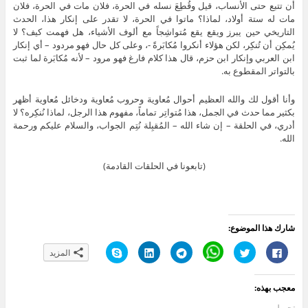
أن تتبع حتى الأنساب، قيل وقُطِعَ نسله في الحرة، فلان مات في الحرة، فلان
مات له ستة أولاد، لماذا؟ ماتوا في الحرة، لا تقدر على إنكار هذا، الحدث
التاريخي حين يبرز ويقع يقع مُتواشِجاً مع ألوف الأشياء، هل فهمت كيف؟ لا
يُمكِن أن تُنكِر، لكن هؤلاء أنكروا مُكابَرةً -، وعلى كل حال فهو مردود – أي إنكار
ابن العربي وإنكار ابن حزم، قال هذا كلام فارغ فهو مرود – لأنه مُكابَرة لما ثبت
بالتواتر المقطوع به.
وأنا أقول لك والله العظيم أحوال مُعاوية وحروب مُعاوية ودخائل مُعاوية أظهر
بكثير مما حدث في الجمل، هذا مُتواتِر تماماً، مفهوم هذا الرجل، لماذا نُنكِره؟ لا
أدري، في الحلقة – إن شاء الله – المُقبِلة نُتِم الجواب، والسلام عليكم ورحمة
الله.
(تابعونا في الحلقات القادمة)
شارك هذا الموضوع:
ا
ا
C
ا
ا
ا
المزيد
ن
ض
l
ن
ض
ن
ق
غ
i
ق
غ
ق
ر
ط
c
ر
ط
ر
ل
ل
k
ل
ل
ل
معجب بهذه:
ل
ل
t
ل
ت
ل
م
م
o
م
ش
م
ش
ش
s
ش
ا
ش
تحميل...