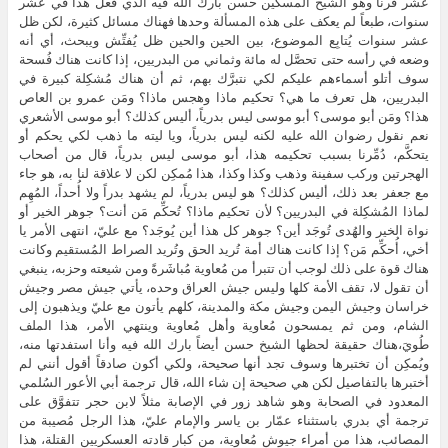
عشر قرناً وهو الشيخ المسكين حسن بارك الله فيه الذي فعل هذا في عشر
سنوات، طبعاً لم يعكف على هذه المسألة وحدها فهناك مسائل كثيرة، لكن ظل
عشر سنوات يُتابِع الموضوع، بين الحين والحين ظل يُفتِّش ويبحث، أي أنه
وضعه في رأسه حتى تحصَّل له مائة وثماني من البدريين، إذا كانت هناك فُسحة
سوف أتلو أسماءهم عليكم لكي نتبرَّك بهم، ثم أن هناك مُشكِلة كبيرة في
البدريين، هل تعرف ما هي؟ تحكيم ماذا وهجس ماذا؟ ومَن عمرو بن العاص
هذا؟ ومَن أبو موسى؟ أبو موسى ليس بدرياً، أليس كذلك؟ أبو موسى الأشعري
نعم نقول رضوان الله عليه لكنه ليس بدرياً، ويا ليته ما ذهب لكي يحكم أو
يتحكَّم، دُمِّرنا بسبب تحكيمه هذا، أبو موسى ليس بدرياً، قال من أصحاب
الهجرتين وركب سفينة وذهب وكذا وكذا، هذا مُمكِن لكن لا علاقة لنا به، هو جاء
مع جعفر بعد ذلك، أليس كذلك؟ هو ليس بدرياً، لم يشهد بدراً ولا أُحداً، المُهِم
لماذا المُشكِلة في البدريين؟ لأن تحكيم ماذا؟ تُحكِّم مَن أنت؟ جوهر الخير أو
نواة الخير والهُدى تُوجَد أين؟ جوهر كل هذا أين يُوجَد؟ مع عليّ، انتهى الأمر يا
أخي، أُحكِّم مَن؟ إذا كانت هناك أمة تُريد الحق وتُريد الصراط المُستقيم وكانت
هناك قوة على ذلك لوجب أن تتبرأ من مُعاوية مُباشَرةً ومن شيعته وحزبه، ينبغي
أن تقول لا، تقف الأمة كلها وليس جيش العراق وحده، يأتي جيش مصر وجيش
خراسان وجيش اليمن وجيش مكة والمدينة، كلهم يأتون مع عليّ ويذهبون إلى
الشام، ومن ثم يمسحون مُعاوية وأهل مُعاوية وينتهي الأمر، هذا الملف
طُويَ،هناك حقيقة لحظها الشيخ حسن أيضاً بارك الله فيه وأنا استفدتها منه،
ويُمكِن أن تختبرها وسوف تجد أنها صحيحة، ولكي أكون صادقاً أقول أنني لم
أختبرها بالتفاصيل لكن هي صحيحة إن شاء الله، قال ترجمة أبي الأعور السُلمي
المعدود في الصحابة وهو شاهد زور في الإصابة مثلاً لابن حجر تتفوَّق على
ترجمة أي بدري باستثناء عمّار بن ياسر والإمام عليّ، هذا الرجل مُصيبة من
المصائب، هذا من أمراء جيوش مُعاوية، من كبار قادته العسكريين القتلة، هذا