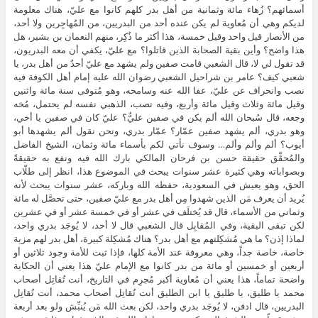
أسمائهم؟ زُهاء مائة وثمانية من أهل بدر كلهم كانوا مع عليّ، هناك معلومة
لديكم وهي أن مُعاوية لم يكن عنده أحد من البدريين، من المُهاجِرين ولا أحد،
من الأنصار قيل واحد وقيل خمسة، هذا أكثر ما ذُكِر، منهم النعمان بن بشير، هل
هذا واضح؟ وأين بقية الصحابة الذين قاتلوا؟ مع عليّ، يكفي أن معه البدريون،
قد تقول لي لا، قال الشعبي قامت صفين ولم يشهد مع عليّ أحدٌ من أهل بدر، يا
شعبي كيف؟ عامر بن شراحيل الشعبي رضوان الله عليه إمام أهل الكوفة فيه
نصب وانحراف عن عليّ، عفا الله عنه وسامحه، وهو مُتوفى سنة مائة واثنين
وقيل مائة وثلاث وقيل مائة وأربع، وفيه نصب، الذهبي نفسه لم يحتمل، مُخه
وجعه، قال سُبحان الله ألم يكن في صفين عليٌّ؟ عليّ كان في صفين يا أخي،
وهو بدري، ألم يشهد صفين عمّار؟ عمّار بدري، ونحن نقول ألم يشهدها أبو
أيوب؟ ألم وألم وألم… وسوف نأتي لكم بأسماء مائة وثمان، الشيخ الفاضل
والمُحقِّق حقيقة حسن بن فرحان المالكي بارك الله فيه ونفع به حقيقةً
وبصواباته وهي كثيرة عشر سنوات يبحث في الموضوع هذا، انظر إلى طلّاب
الحق، وهو يعيش في السعودية، حفظه الله وباركه، عشر سنوات يبحث لأنه
يُريد أن يعرف مَن الذين شهدوا مِن أهل بدر مع عليّ صفين، حتى تحصَّل له مائة
وثماني من الأسماء، قال قد يُختلَف في عشر أو في خمسة عشر أو في عشرين
لكن تبقى البقية، وفي المُقابِل قال الشعبي قال لا أحد، لا يُوجَد بدري واحد،
لماذا إذن؟ ما هي مُشكِلتهم مع أهل بدر؟ هناك مُشكِلة كبيرة، أهل بدر لهم مزية
خاصة، خاصة جداً، وهي معروفة عند الأمة كلها، فإذا ثبت للأمة وجود ثلاثين أو
أربعين أو خمسين أو مائة من بدر كانوا مع الإمام عليّ هذا يعني أن الحكاية
واضحة تماماً، هذا يعني أن مُعاوية أكبر مُجرِم في التاريخ، أنت تُقاتِل أصحاب
محمد يا طليق، يا طليق يا ابن الطليق أنت تُقاتِل أصحاب محمد، أنت تُقاتِل
البدريين، قال ادفن، لا يُوجَد بدري واحد، لكن بعث الله مَن يُنبِّش ولو بعد أربعة