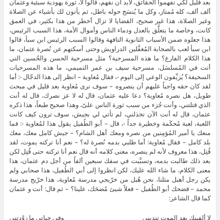
بعد قليل لكي تفهموا الحقائق، لابد أن نفهم، قالوا لا، ثورة يهودية سبئية وعثمان
ألف ألف، كله مُمتاز، وكل ما يُنسَج حوله باطل، ثم يأتون لك بأشياء عن الصلاة
وغير الصلاة، هذا غير صحيح، القضايا لا تزال أخطر من هذا بكثير، في العمق
كانت، وخاصة ما يتعلَّق بالعدل ودماء الناس وأموال الأمة، هذا السبب الرئيس،
هذا جعلوه ضمن الأسباب الثانوية التافهة وقالوا السبب الرئيس ابن سبأ، قالوا
ابن سبأ لعب بالصحابة المُغفَّلين الدراويش وحتى أسكتهم عن نُصرة عثمان، ما
هذا الكلام الفارغ؟ ما هذه المسرحية؟ مثل مسرحية الحسن والحُسين التي
أتت في المُسلسَل، مسرحية سيف بن عمر التميمي، ما هذه المسرحيات
السخيفة؟ يُزيِّفون الوعي إلى اليوم -، فقال مُعاوية – انظر إلى هذا الدجّال -: أما
لقد كان حقه واجباً عليهم أن ينصروه – سوف نرى مُعاوية بعد قليل في مبحث
طويل، هل نصره مُعاوية؟ دعا عليه عثمان، قال له لا عز نصرك، قال له أنت
الذي قتلتني، وأنت جُزء من سبب ثورة الناس علىّ، وهذا صحيح طبعاً، هذا ذكره
عثمان، قال له أنت الآن تخذلني، لم تأتي لي بجيش، سوف ترون كيف كانت
اللعبة، لعبة مُحكَمة وخطيرة جداً -، قال – أبو الطُفيل يقول هذا لمُعاوية -: فما
منعك يا أمير المُؤمِنين من نصره ومعك أهل الشام؟ – جيش كامل معك، معك
بلد كامل – فقال مُعاوية: أما طلبي بدمه نُصرة له؟ – نعم أنا تركته يموت، لقد
قُتِل، هذا معروف لأنه لم ينصره، معنى كلامه أنه قال نعم أنا تركته حتى قُتِل لكن
بعد ذلك طالبت بدمه، وتسبَّبت في سفك سبعين ألفاً من أجل دم عثمان، هذا
معنى الكلام، ما شاء الله عليك، لكن انظروا إلى أبي الطُفيل، هذا صحابي ولم
يكن رجل أهبل مثلنا، نحن هُبل من خرّيجي مدرسة مُعاوية، هذا خرّيج مدرسة
محمد – فضحك أبو الطُفيل – فعلاً شيئ مُضحَك، علينا؟ – ثم قال: أنت و عثمان
كما قال الشاعر:
لا ألفينك بعد الموت تندبني وفي حياتي ما زوَّدتني