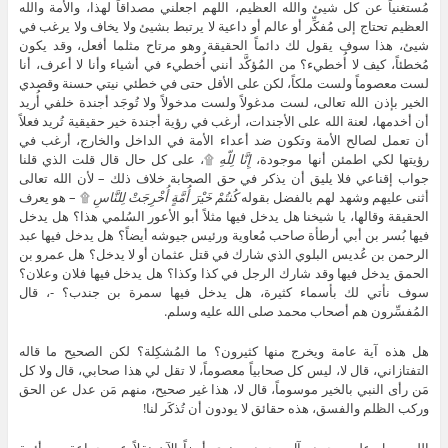
مُستغنياً عن كل شيئ والله العظيم، اللهم اجعلني مصداقاً لهذا، والأمة والله
العظيم تحتاج إلى مُفكِّر أو عالم أو داعية لا يرتبط بشيئ ولا يخاف ولا يرغب في
شيئ، هذا سوف يقول لك دائماً الحقيقة وهو مرتاح مثلما أفعل، وقد يكون
مُخطئاً، كيف لا أُخطيء؟ من المُؤكَّد أنني أُخطيء في أشياء وأنا لا أعرف، أنا
لست معصوماً ولست ملكاً، لكن على الأقل حتى في خطئي نيتي حسنة وقصدي
الخير بإذن الله تعالى، لست مدغولاً ولست مدخولاً ولا تُوجَد أجندة خلفي أُريد
أن أخدمها، لعنة الله على الأجندات، أرغب في رؤية أجندة خير حقيقية تُريد فعلاً
أن تعمل لصالح الأمة وتكون ضد أعداء الأمة في الداخل والخارج، أرغب في
رؤيتها لكي اطمئن أنها موجودة،
إِنَّا لِلّهِ
۩، على كل حال قال قلت الذي قلنا
جواب إقناعي فلا يليق أن يذكر في حق الصحابة خلاف ذلك – لأن الله تعالى
أثنى عليهم وشهد لهم بالفضل بقوله
كُنتُمْ خَيْرَ أُمَّةٍ أُخْرِجَتْ لِلنَّاسِ
۩ – هو يعرف
الحقيقة وقالها، يا شيخنا هل يدخل فيها مثلاً أبو الأعور السُلمي هذا؟ هل يدخل
فيها بُسر بن أبي أرطأة صاحب مُعاوية ورئيس جيوشه أيضاً؟ هل يدخل فيها عبد
الرحمن بن عُديس البلوي الذي شارك في قتل عثمان أو لا يدخل؟ هل عمرو بن
الحمق يدخل فيها وقد شارك الرجل في كذا وكذا؟ هل يدخل فيها فلان وعلان؟
سوف نأتي لك بأسماء كثيرة، هل يدخل فيها سمرة بن جندب؟ -، قال
المُفسِّرون هم أصحاب محمد صلى الله عليه وسلم.
هل هذه آية عامة ويخرج منها كثيرون؟ ما المُشكِلة؟ لكن الصحيح ما قاله
التفتازاني، قال لا، ليس كل صحابياً معصوماً، لا تقل لي هذا صحابي، قال ولا كل
مَن رأى النبي بالخير موسوماً، قال لا، هذا غير صحيح، منهم مَن عدل عن الحق
وركب الظلم والفسق، هذه حقائق لا يودون أن تُذكَر لنا!