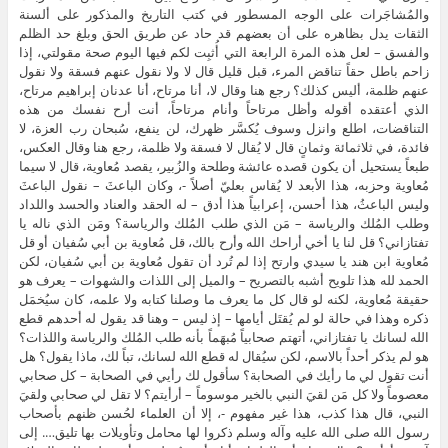
والمُشاجَرات على الوجه المسطور في كتب التاريخ والمذكور على ألسنة
الثقات يدل بظاهره على أن بعضهم قد حاد عن طريق الحق وبلغ حد الظلم
والفسق – لعل هذه المرة الرابعة التي أُثبِت لكم فيها اليوم صحة مقولتي، إذا
زاحم باطل حقاً تناقض المرء، قبل قليل قال لا ولا نقول عنهم فسقة ولا نقول
عنهم ظلمة، أليس كذلك؟ رجع هنا وقال لا، أنا مرتاح، أنا عدنان إبراهيم مرتاح،
الذي أعتقده أقوله وأظل مرتاحاً وأنام مرتاحاً، أنت أرح نفسك من هذه
التناقضات، اطلع وانزل وسوف يُكسَّر ظهرك، لن ينفع، سُبحان رب العزة، لا
فائدة، في ثلاثمائة وثمانٍ قال لا يُقال لا فسقة ولا ظلمة، رجع هنا وقال العكس،
طبعاً يستحيل أن يكون قصده عائشة وطلحة والزُبير، يقصد مُعاوية، قال لا سيما
مُعاوية وحزبه، هذا الأبعد لا يُقاس بعليّ أصلاً -، وكان الباعثَ – نقول الباعثَ
وليس الباعثُ، هذا أحسن، إعرابياً هذا أدق – له الحقد والعناد والحسد واللداد
وطلب المُلك والرياسة – مَن الذي طلب المُلك والرياسة؟ ومَن الذي ناله يا
تفتازاني؟ قل لنا يا أخي أراحك الله وأرح بالك، قل مُعاوية بن أبي سُفيان أو قل
مُعاوية ابن هند يا سيدي وارتح إذا لم تُرد أن تقول مُعاوية بن أبي سُفيان، لكن
الحمد لله هذا تلويح أشبه بالتصريح – والميل إلى اللذات والشهوات – يعرف هو
حقيقة مُعاوية، لكنه لو قال كل ما يعرف ما وصلنا كتابه ولا علمه، كان سيُخمَل
ذكره وهذا في حالة لو لم يُقتَل أيامها – إذ ليس – وهنا قد يقول له أحدهم قطع
الله لسانك يا تفتازاني، أتهتم صحابياً مُبهَماً بأنه طلب المُلك والرياسة واللذات؟
هو لم يذكر أحداً بالاسم، لكن سيُقال له قطع الله لسانك، تباً لك، ماذا يقول؟ هل
أنت تقول لي ما رأيك في الصحابة؟ سأقول لك رأيي في الصحابة – كل صحابي
معصوماً ولا كل مَن لقيَ النبي بالخير موسوماً – أرأيتم؟ لا تقل لي صحابي ولقيَ
النبي، قال هذا كذب، هذا غير مفهوم -، إلا أن العلماء لحُسن ظنهم بأصحاب
رسول الله صلى الله عليه وآله وسلم ذكروا لها محامل وتأويلات بها تليق…. إلى