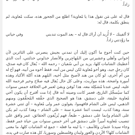
زاداً.
قال له على مَن تقول هذا يا مُعاوية؟ اطلع من الجحور هذه، سكت مُعاوية، لم
ينطق بكلمة، قال له:
لا ألفينك – لا أُريد أن أراك قال له – بعد الموت تندبني وفي حياتي
ما زوَّدتني زاداً.
حين كنت أحوج ما أكون إليك أن تمدني بجيش ينصرني على الثائرين لأن
إخواني وأهلي وعشيرتي من المُهاجِرين والأنصار خذلوني خذلتني، أنت الذي
أعطيتك الشامات كلها، يزيد بن أبي سُفيان – رحمه الله – يُقال كان فيه صدق،
كان رجل جيد، وهو أخو مُعاوية لكن ليس من أمه، فقط أخوه من أبيه، فهو أخ له
من أم أُخرى، لو كان من هند لأصبح مثل أخيه، المُهِم هذه آكلة الأكباد وهذه
أمورة واضحة، هذه مواريث، وعلى كل حال يُقال فيه صلاح وخير فرحمة الله
عليه، ليس عندنا مُشكِلة معه، هذا تُوفيَ وبقيَ لعمر في الخلافة خمس سنوات
كما سيُسجِّل التاريخ، فعمر كانت وصيته أنه قال إذا مت أقترح أن يكون أخي
مُعاوية خليفة، على دمشق، هذا هو الصحيح الذي حقَّقه المُحقِّقون ومنهم
الذهبي، ليس على الشام فافهموا، يقولون عمر ولى مُعاوية – أي ثنتي عشرة
سنة، وهذا كذب، ليست اثنتا عشرة سنة – على الشام – وهذا كذب، لم يكن
على الشام وإنما على دمشق – طبعاً، فهم يُزيِّفون الحقائق، عمر وافق على
تنصيب مُعاوية أميراً على دمشق في آخر خمس سنوات من حياة عمر فقط،
وجاء سيدنا عثمان وللأسف – يا ليته ما فعله – جمع له الشامات كلها، ما معنى
الشامات كلها؟ الأردن والغور ولبنان وفلسطين وسوريا، كل هذه صارت في يده،