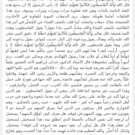
قال الله
وَأَمَّا الْقَاسِطُونَ فَكَانُوا لِجَهَنَّمَ حَطَبًا
۩، يأبى الرسول إلا أن يدمغ هذه
الفئة الباغية بالذات وهي فئة مُعاوية مرات ومرات ومرات، وسوف نرى هذا،
الحلقات أمامنا طويلة، سوف نرى الدمغات النبوية لمُعاوية في الأحاديث
الصحيحة، هناك دمغات واضحة، كما قلت تكشف الغماء عن المُتحيِّر في أمر هذا
الطاغية، تكشف الغماء والله تماماً، النبي ماذا يقول؟ يقول القاسطون، وهذه
كلمة مُخيفة، قال تعالى
وَأَمَّا الْقَاسِطُونَ فَكَانُوا لِجَهَنَّمَ حَطَبًا
۩، دقيق النبي صلى
الله عليه وآله، وهناك يقول ويدعونه إلى النار، حديث مُتواتِر، يقول يدعونه إلى
النار، وهنا يقول قاسطون، قال الله
وَأَمَّا الْقَاسِطُونَ فَكَانُوا لِجَهَنَّمَ حَطَبًا
۩ يا حبيبي، أرأيت كيف؟ هذا مُهِم لكي ترى محمداً حين يتكلَّم، هذا ليس فقيهاً أو مُؤلِّفاً أو ابناً لفلان أو علان، هذا رسول اللهالذي يعرف ويحكي عن الغيب، يرى أموراً ويتكلَّم، (ملحوظة) قال الأستاذ الدكتور عدنان إبراهيم لأحد الحضور طبعاً سوف أقرأ لكم تخريجه فيما بعد وما إلى ذلك -، فالناكثون هم الذين نكثوا العهد والبيعة وخرجوا إلى البصرة، يتقدَّمهم طلحة والزُبير رضيَ الله عنهما، وقاتلوا عليّاً رضيَ الله عنه بعسكر مُقدَّمهم عائشة رضيَ الله عنها في هودج على جمل أخذ بخُطامه كعب بن مسور فسُميَ ذلك الحرب حرب الجمل، والمارقون – وهذا الترتيب غير صحيح كما قلنا، كان ينبغي أن يقول القاسطون – هم الذين نزعوا اليد عن طاعة علي رضيّ الله تعالى عنه بعدما بايعوه وتابعوه في حرب أهل الشام زعماً منهم أنه كفر – لعنة الله عليهم – حيث رضيَ بالتحكيم – وهم الخوارج، والنبي قال يمرقون من الدين كما يمرق السهم من الرمية ثم لا يعودون فيه حتى يهود السهم في فوقه، هل تعرف كيف تُفوِّق السهم؟ يستحيل أن تُرجِعه إلى نفس المكان بالضبط الذي انطلق منه، هذا مُستحيل، مُستحيل أن تفعل هذا، قال هل يُمكِن أن يعود سهم بعد خروجه إلى فوقه؟ يستحيل، ولذلك أنا أُحذِّر، والله العظيم هذه فائدة مُهِمة جداً جداً، هذا الحديث وهو مُخرَّج في الصحيحين أجدانا أو أفادنا فائدة جديدة عظيمة مُخيفة، كل مَن تلوَّث بنزعة خارجية يُخشى عليه أن يُظلِم قلبه وأن يُفارِقه رُشده إلى أن يلقى الله لقول المُصطفى المعصوم ثم لا يعودون فيه، وأنا قد وجدت بالاختبار أن كل مَن يكون خارجياً دون أن يدري ويظن أنه على مذهب السُنة والجماعة ويقول أنا سلفي وأنا كذا وكذا وهو خارجي يقدح في إيمان هذا ويُكفِّر هذا ويُكفِّر هذا العالم ويُكفِّر ذاك الإمام ويُكفِّر هذا الداعية يستحيل أن يعود على شيئ كان عليه، فقط تكفير وكفر وشرك مُخرِج من الملة وما إلى ذلك، سُبحان الله هؤلاء بالذات في النقاش وفي الجدال يستحيل أن يعودوا على شيئ هم عليه، تستطيع أن تُقنِع الصخر الصلد وهؤلاء لا يعودون، لأنهم انطبق عليهم قول رسول الله ثم لا يعودون فيه، لن يفهم الواحد منهم، سوف يعيش وهو يُكفِّر إلى أن يلقى الله فاحذروه، أنا أقول لكم احذروا باسم السلفية والسُنة والدين الصحيح أن تتلوَّثوا بلوثة خارجية، احذروا من تكفير الأمة، احذروا من هذا، ابن تيمية رحمة الله عليه وعفا الله عنه وسامحه كان مُستاهِلاً في التكفير وهذا عكس ما يُشاع عنه، كان مُتساهِلاً في التكفير، ابن تيمية في أول مُجلَّدات مجموع الفتاوى يتحدَّث عن الجهر بالنية، وطبعاً هذا بدعة وغير ثابت، قال لكن مَن جهر بها وأصر على ذلك يُستتاب وإلا قُتِل، يا سلام! ما هذا يا ابن تيمية؟ ما هذا؟ بماذا؟ هل حداً؟ ليس حداً، بقيَ أن يكون ماذا؟ ردةً وكفراً، أي أنه كفَّره لأنه مُستاهِل، كان مُتساهِلاً في هذا، لكن في آخر حياته لما نضج واكتمل في أشياء مُعيَّنة نقل عنه الذهبي غير هذا، وهذا ثابت، قال الذهبي أنا أشهد بأن هذا سمعته منه وما إلى ذلك، علماً بأنه كتب هذا، قال واشهدوا علىّ أني لا أُكفِّر أحداً من أهل القبلة، كل هذا الذي دخلنا فيه غير صحيح، رجل من أهل القبلة يقول الشهادتين ويُصلي صلاتنا ويستقبل قبلتنا لا تُكفِّره، انس أن تقول لي هذا زيدي أو مُعتزِلي أو خارجي أو إباضي أو سُني أو سلفي أو صوفي أو أشعري أو إمامي وما إلى ذلك، لا تقل هذا الكلام الفارغ، هذه أمة مُوحِّدة مُسلِمة وانتهى الأمر، امش ولا تُكفِّر، هو هذا، المُهِم هؤلاء الخوارج، هذه فائدة فاحفظوها، النبي يقول ثم لا يعودون فيه حتى يعود السهم في فوقه، هذا أمر خطير، لن يرجعوا، سوف يظلون هكذا إلى أن سلقوا الله، اللهم لا ترجعنا خوارج، أف! مروق من الدين هذا مُخيف -، وذلك أنه لما طالت مُحارَبة علي رضيَ الله تعالى عنه ومُعاوية بصفين واستمرت – انظر إلى هذا، يعرف أنها طويلة طبعاً، استمرت إلى أشهر – اتفق الفريقان على تحكيم أبي موسى الأشعري وعمرو بن العاص – أنتم تعرفون هذه القصة – في أمر الخلافة وعلي الرضا بما يريانه، فاجتمع الخوارج على عبد الله بن وهب الراسبي وساروا إلى النهروان وسار إليهم عليّ رضيَ الله تعالى عنه بعسكره وكسرهم وقتل الكثير منهم وذلك حرب الخوارج وحرب النهروان، والقاسطون مُعاوية وأتباعه الذين اجتمعوا عليه وعدلوا عن طريق الحق الذي – (ملحوظة) سأل أحد الحضور عن المصدر الذي يقرأ منه الأستاذ الدكتور عدنان إبراهيم فقال فضيلته هذا التفتازاني، شرح المقاصد، من كتب العقيدة المشهورة جداً، التفتازاني حنفي ماتريدي رضوان الله عليه، وهو عقل ضخم جداً جداً، هذا الكتاب عجيب – هو بيعة عليّ رضيَ الله تعالى عنه والدخول تحت طاعته ذهاباً إلى أنه مالأ على قتل عثمان رضيَ الله تعالى عنه حيث ترك مُعاوَنته – الأمور هنا أوضح منها عند ابن تيمية، قال مُعاوية وجماعته ذهبوا بحُجة أن عليّاً مالأ على قتل عثمان، أي اشترك في القتل وساعد بطريقة أو بأُخرى، ابن تيمية لم يقل هذا في حق مُعاوية، لكن هذه الحقيقة، والحقيقة لا تزال أفدح من هذا – وجعل – أي عليّ جعل – قتلته خواصه وبطانته، فاجتمع الفريقان بصفين وهي قرية خراب من قرى الروم على غلوة من الفرات – هي بين الشام وبين العراق طبعاً -، ودامت الحرب بينهم شهوراً – الدكتور الذي رد علىّ قال ثماني ساعات، هنا يقول شهوراً – فسُمي ذلك حرب صفين، والذي اتفق عليه – هنا موضع الشاهد وأهم شيئ – أهل الحق أن المُصيب في جميع ذلك عليٌّ رضيَ الله تعالى عنه – قال في جميع ذلك، ما المُراد بقوله في جميع ذلك؟ في الجمل وفي الصفين وفي النهروانات، المرحوم كان يقول النهروانات لأنها ليست واحدة، معارك كثيرة مع الخوارج -، لما ثبت من إمامته ببيعة أهل الحل والعقد ولما ظهر من تفاوت ما بينه وبين المُخالِفين – مَن أنتم؟ – سيما مُعاوية وأحزابه – أرأيتم؟ إذا جاز لأحد عنده القليل من العقل أن يُقارِن بين طلحة والزُبير عليّ فإنه لا يجوز لعاقل أن يُدخِل عليّاً في مُقارَنة مع مُعاوية أفندي هذا، لا يجوز أبداً، قال سيما، قد تقول لي مُعاوية اعترف، هذا صحيح وهذا موجود عند الطبري وفي كل كتب التواريخ، قال له رسول عليّ هل تظن أنك مثل عليّ؟ قال لا، حاشا لله، لا أظن هذا أبداً، لا رأيت نفسي مثل عليّ ولا أقول أنني مثله، عليّ أفضل مني في سابقته وإسلامه وجهاده وكذا وكذا، أنا أقول لكم هذا المُخادِع الكذوب، هل تعرفون لماذا؟ لأنه بعد ذلك في دومة الجندل بعد التحكيم واللعبة التي حدثت وهذا في صحيح البخاري قال مَن كان يرى أنه أحق بهذا الأمر منا فليُطلِع لنا قرنه، مَن كان جالساً؟ الحسن بن عليّ وعبد الله بن عمر وابن أبي بكر، أي عبد الرحمن، فالثلاثة كانوا جلوساً، هناك علماء فعلاً عندهم نوع من الذكاء فقالوا هنا انتقص الثلاثة، لم يترك أحداً منهم، قال فليُطلِع لنا قرنه في البخاري، فلنحن أحق به منه ومن أبيه، مَا هذا الدجّال؟ أنت أمس كنت تقول غير هذا، لكن أمس أمس واليوم اليوم كما يُقال، شخصية غريبة، هذا مفهوم، اقرأه لتفهمه، وهذا في البخاري وهو تصريح، قال نحن أحق به منه ومن أبيه، يا عبد الرحمن نحن أحق بالأمر منك ومن أبيك أبي بكر، ويا ابن عمر نحن أحق بالأمر منك ومن أبيك عمر، ويا حسن نحن أحق بالأمر منك ومن أبيك عليّ، وسوف نرى ماذا فعل، ظل يُقاتِل جماعة عليّ ويذبح، شيئ رهيب الرجل -،وتكاثر من الأخبار في كون الحق معه وما وقع عليه الاتفاق حتى من الأعداء إلى أنه أفضل زمانه – عليّ عليه السلام – وأنه لا أحق بالإمامة منه – الإمام أحمد سألوه هل ترى أن عليّاً هو رابع الراشدين؟ كان يُوجَد شك عند أهل السُنة، اعتبروا الخلافة ثلاث، عليّ لا يدخل، كان يُشكِّكون فيه لأنهم على طريقة مُعاوية، فقال أحمد جزاه الله خيراً كلمة حق، قال مَن لم يُربِّع بعليّ في الخلافة فهو أضل من حمار أهله، أنا وجدت الإمام ابن أبي العز عفا الله عنه وسامحه وعني معه في شرح الطحاوية سوف يكون بحسب كلام أحمد أضل من كذا، لأن في شرح الطحاوية أتى بحديث ورؤيا رآها أحد الصحابة في قصة طويلة، وأيَّد أن الخلفاء ثلاثة وعليّ في الحقيقة لا هو خليفة ولا هو ملك، هو ليس خليفة وليس ملكاً أيضاً، ولم ينتظم في زمانه الأمر يقول ابن أبي العز، هذا شرح السُنة، هذه عقيدة التي يُعلِّمونا إياها، هذه عقيدة تُدرَّس في الجامعات وفي المدارس وفي المساجد، يقولون لك شرح الطحاوية، يا عدنان أما قرأت كلام كذا وكذا؟ يقول والصحابة كذا وكذا، أنت تأتي لي ببيتين من الشعر في حين أننا قرأنا الكتب والشروحات كلها ولا نرضى عن الكلام الفارغ هذا، هؤلاء هُبل، يظنون أننا قرأنا عشرين صفحة ثم جئنا لكي نتكلَّم مثلهم، نحن لا نرضى عن هذا العبط، كيف تقول لي يا ابن أبي العز أن علياً في النهاية ليس ملكاً حتى؟ كيف تقول ليس عنده شرف أن يكون ملكاً أو خليفة؟ لماذا؟ ما هي حُجتك؟ النبي قال هو خليفة، النبي قال بشكل واضح هذا، قال ابن أي العز لأن لم ينتظم الأمر عنده، لم ينتظم في زمانه لا خلافة ولا ملك، لم تُوجَد خلافة بنسبة مائة في المائة ولا مُلك ومن ثم يخرج من الموضوع، يُصبِح Outside، الإمام أحمد في زمانه قال مَن لم يُربِّع بعليّ في الخلافة فهو أضل من حمار أهله، (ملحوظة) سأل أحد الحضور عن مصدر الكلام فقال الأستاذ الدكتور عدنان إبراهيم هناك كتب كثيرة الآن لا أستحضرها، لو هدأت قليلاً سوف أستحضرها لك، هذا موجود في عدة مصادر، هناك مصادر كثيرة، وهذا مشهور عن الإمام أحمد، (ملحوظة) سأل أحد الحضور هل المقصود هو العز بن عبد السلام؟ فقال فضيلته لا، هذا ابن أبي العز الحنفي وهو عالم غير مشهور، من علماء الأحنفاء، قيل في القرن التاسع الهجري، شارح الطحاوية، ليس عز الدين بن عبد السلام السُلمي المعروف بسُلطان العلماء، المُهِم أنه يقول وأنه لا أحق بالإمامة منه، اسمع الآن موضع الشاهد في هذه الكلمة – والمُخالِفون – مَن الذين خالفوه الآن؟ ثلاثة، أصحاب الجمل وأصحاب صفين وأصحاب النهروان – بُغاة – كلهم – لخروجهم على الإمام الحق بشُبهة هي تركه القصاص من قتلة عثمان رضيَ الله تعالى عنه ولقوله صلى الله عليه وسلم لعمّار تقتلك الفئة الباغية وقد قتل يوم صفين على يد أهل الشام ولقول علي رضيَ الله تعالى عنه إخواننا بغوا علينا – هنا يُوجَد تنبيه، إخواننا بغوا علينا هذه لم يقلها عليّ في صفين أو في أهل صفين، هذه على كل حال من رواية أبي البُختري عن عليّ، وأبو البُختري في الصحيح لم يلق عليّاً فهو يُرسِل، وهذه الرواية موجودة عند أبي شيبة وعند غيره من رواية أبي البُختري عن عليّ، وأبو البُختري لم يلق عليّاً، فالرواية ضعيفة، لا كلام في هذا، لا تقدر على تصحيحها، لا تُصحِّحها لأن هذا سندها الوحيد، أبو البُختري عن عليّ، وأبو البُختري قال عنه العلماء أحاديثه لينة، ليَّنوا أحاديثه، ليس إنساناً قوياً، وهو يُرسِل لأنه لم يتلق عليّاً أصلاً، لم يتلق عليّاً، احفظوا هذه لأن هذه دائماً تُقال، قيل هل هم مُشرِكون؟ قال من الشرك فروا، فهل هم مُنافِقون؟ قال المُنافِقون لا يذكرون الله إلا قليلاً، فما هم؟ قال إخواننا بالأمس بغوا علينا، أي اليوم، قالوا قال هذا في مُعاوية، والله ما قالها في مُعاوية، والحديث ضعيف طبعاً، الأثر ضعيف لانقطاعه، فهو مُنقطِع، أبو البُختري عن عليّ مُنقطِع، ثم قالها في الجمل كما هي الرواية، قال في الجمل، سُئل عن أهل الجمل، لماذا سكتم عن الجمل وقلتم ما قلتم؟ من أجل مُعاوية وجماعة مُعاوية، هذا تدليس، تدليس باهت وسخيف، وهو ضعيف على كل حال، إذن ماذا يقول؟ بغوا علينا، هذا خطأ من إمام لا يعرف الأسانيد فقال ما قال – وليسوا كفاراً – وهذا صحيح – ولا فسقة – هذا غير صحيح، قطعاً هم فسقة، كيف لا يكونون فسقة؟ – ولا ظلمة – هذا غير صحيح، قطعاً هم ظلمة، هؤلاء بُغاة وسوف نرى هذا، وعمّار قال لا تقولوا كفر أهل الشام لكن قولوا فسق أهل الشام، فهم فسقة، كيف لا يكونون فسقة؟ كيف يكونون دُعاة إلى النار وبُغاة ولا يكونون فسقة؟ سوف نرى هذا – لما لهم من التأويل وإن كان باطلاً – انظر إلى هذا، قال تأويلهم باطل، في قلبه شيئ – فغاية الأمر أنهم أخطأوا في الاجتهاد وذلك لا يُوجِب التفسيق فضلاً عن التكفير – وسوف نرى الرد على هذا، الصحابة كان مذهبهم ضد الكلام هذا، أنهم فسّاق وفجّار وض