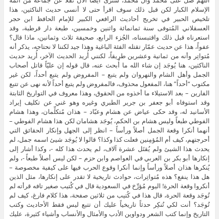
اللهم صل على محمد وآل محمد، سنرى أيضاً الآن نقلاً عن جماعة من أئمة
الإسلام الكبار لكن قبل ذلك سوف اقرأ حتى لا أنسى حديث الناكثين، هذا
تلخيص الحبير في تخريج أحاديث الرافعي الكبير للإمام الحافظ ابن حجر
العسقلاني المُتوفى سنة ثمانمائة واثنين وخمسين، طبعة دار قرطبة، وقد
استعرناه قبل ذلك واقتبسناه، الجُزء الرابع، صحيفة ثلاث وثمانين، ماذا قال؟
عفواً، هذا عن حديث عمّار تقتله الفئة الباغية وهذا جيد لكننا لا نحتاجه، يذكر أنه
مُتواتِر وأنه من ثمانية وعشرين طريقاً، لكنني أُريد الحديث الآخر، أُريد حديث
الناكثين، هنا يُوجَد إن شاء الله ما أُبحث عنه، قال قوله إن عليّاً قاتل أصحاب
الجمل وأهل الشام والنهروان ولم يتبع – المفروض ولم يتبع أحداً، لكن غير
مكتوب “أحداً” هنا، المفعول محذوف، فالمفروض ولم يتبع أحداً لأنه نهى عن تتبع
الفارين – بعد الاستيلاء ما أخذوه من الحقوق، وهذا معروف في التواريخ الثابتة
وقد استوفاه أبو جعفر بن جرير الطبري وغيره وهو غني عن تكليف إيراد
الأسانيد له، وقد حكى عياض عن هشام وعبّاد – هذان مُتكلِّمان، وهذا هشام
الفوطي طبعاً وليس هشام بن الحكم، يُوجَد هشامان لكن هذا هشام الفوطي –
أنهما أنكرا وقعة الجمل أصلاً ورأساً – انظر إلى الجهل وإنكار الحقائق التي
أحرجتهم، كيف أم المُؤمِنين فعلت كذا وكذا؟ قالوا لا يُوجَد شيئ اسمه جمل، لم
يحدث هذا الشيئ ولم يُقتَل عشرة آلاف، لم يحدث هذا كله -، وكذا أشار إلى
إنكارها أبو بكر بن العربي في العواصم وابن حزم – لكن ليس أصلاً طبعاً -، ولم
يُنكرها هذان أصلاً ورأساً وإنما أنكرا وقوع الحرب فيها على كيفية مخصوصة –
هل هذا ينفع؟ هذه مُتواتِرات، حوادث تاريخية لا تقدر على إنكارها، مثل الذين
أنكروا وقعة الحرة! اليوم مُؤرِّخ في السعودية قال في كُتيب صغير تافه قرأته لم
تُوجَد وقعة الحرة، قال هذا في كُتيب من ثلاثين صفحة، هذا كلام فارغ، كيف لم
تُوجَد؟ أنت لكي تُنكِر حدثاً تاريخياً عليك أن تتبع ليس فقط الأحاديث وكتب
التاريخ وإنما كتب الشعر ودواوين الأدب والأمثال والأنساب وأشياء كثيرة، عليك