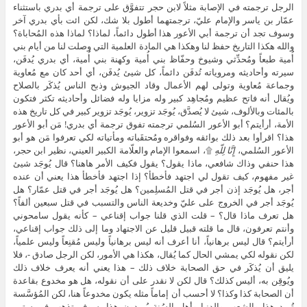
الرجل ترجمته في الإصابة مثلاً لابن حجر تتفوَّق على ترجمة أي بدري باستثناء
عمّار بن ياسر والإمام عليّ، ترجمتهما أطول بلا شك، لكن ائت بأي بدري آخر
وسوف تجد أن ترجمة أبي الأعور هذا أطول دائماً، لماذا؟ لماذا هذه المُحاباة؟
والله هكذا التاريخ حفظ لنا وهكذا هي المادة العلمية التي وصلت لنا من أيام بني
أُمية طبعاً ومُحدِّثي وشيوخ وحفّاظ بني أُمية وكهنة بني أُمية، أي بدري يُدفَن،
سيرته وأحاديثه ومروياته تُدفَن دائماً، كل شيئ يُدفَن، أي أحد كان مع مُعاوية
وجماعة مُعاوية وتولى لهم الأعمال وقاد الجيوش وذبح الناس يُذكَر بالصلاح
ويُقال أنه فاتح عظيم ومُجاهِد كبير وله مزايا وله فضائل وأحاديثه تكثر فتكون
بالمئات وبالألوف، شيئ لا يُصدَّق، يُوجَد تزوير، يُوجَد تزوير كبير في كل تاريخ هذه
الأمة، أرأيتم؟ أبو الأعور السُلمي ترجمته تفوق ترجمة أي بدري! مَن أبو الأعور
هذا؟ اقرأوا بعد ذلك بوائقه وفواقره ومُحتقَباته ومأتياته لكي تعرفوا مَن هو أبو
الأعور السُلمي،
إِنَّا لِلّهِ
۩، اسمعوا الإمام والعلّامة الكبير العيني، نظير ابن حجر،
هذا حنفي وذاك شافعي، ماذا يقول؟ يقول فكيف الأمر هاهنا؟ قال يُوجَد شيئ
غير مفهوم، كيف تقول لي اجتهد فأخطأ؟ إذا اجتهد فأخطأ هذا يعني أن عنده
أجر، هل يُوجَد إذن أجر في قتل المُسلِمين؟ هل يُوجَد أجر في قتل عمّار؟ هل
يُوجَد أجر في الخروج على عليّ وخديعة الناس والتسبب في قتل سبعين ألفاً؟
هل تعرف ماذا قال؟ – قلت الذي قلنا جواب إقناعي – كأنه يقول سامحوني
وأنتم تعرفون، قال ما قلته قبيل قليل عن الاجتهاد وما إلى ذلك جواب إقناعي،
أرأيتم؟ قال ليس برهانياً، أنا أعرف أنه ليس برهانياً وليس مُقنِعاً وليس علمياً،
لكن نقوله لكي يمشي الحال كما يُقال، هكذا هي الأمور، لكن الرجل صادق -، فلا
يليق أن يُذكَر في حق الصحابة خلاف ذلك – هذا يعني أنه يعرف خلاف ذلك
ويُوقِن به، أليس كذلك؟ قال لكن لا نقدر على أن نقوله، هل هو مخدوع بقاعدة
أن الصحابة كذا وكذا؟ لا أحسب أن إماماً مثله يكون مخدوعاً هنا، لكن المُؤسَّسة
تُريد هذا والشعب والدنيا وأهل السُنة يُريدون هذا، سوف تذهب في ستين