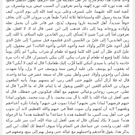
لله، هذه ثورة لله، ثورة إلهية، وأنتم تعرفون أن السبب جيش يزيد ومُسرِف بن
عُقبة لعنة الله عليهما، على مُسرِف وعلى يزيد لعنة الله إلى يوم الدين، كيف
هتكا مدينة رسول الله واستباحاها ثلاثة أيام؟ طبعاً هرب مروان الآن، كان يخاف
خوفاً شديداً، أهل المدينة ثاروا وسوف يُذبَح، غير قادر على أن يحمل ثقله
وأولاده وزوجاته وما إلى ذلك فذهب إلى ابن عمر، قال له لا، لا افعل، هل
تعرفون لجأ إلى مَن؟ شيئ لا يُصدَّق، إلى زين العابدين عليه السلام، يا الله، إلى
زين العابدين؟ إلى عليّ بن الحُسين الذي قتلتموه قبل سنتين؟ إلى عليّ الذي
قُتِل أخوه عليّ الأكبر وأولاد عمه وأخوه الثاني وأخوه الثالث؟ غير معقول، إلى
عليّ الذي ظل أن لقيَ الله كلما وُضِع له طعام أو شراب يبكي؟ لم يأكل يوماً
مثلنا، كلما وُضِع له طعام أو شراب يبكي، كان يبكي باستمرار، قال له ذات مرة
خادمه يا إمام، يا سيدي أتبكي كلما قُرِّب إليك طعامك؟ قال له كيف لا أبكي؟ قال
له يعقوب أبو يوسف بكى عليه أربعين سنة ويوسف حي لا يزل، وأنا شهدت
مقتل أبي وإخوتي وأولاد عمي وأهل بيتي، قال له سبعة عشر في ساعة واحدة،
قال له فلا أزال أبكي عليهم حتى ألقى ربي، لم ينسهم يوماً، يأتيه الملعون
مروان بن الحكم اللعين ابن اللعين ويقول له يا إمام، قال له ما الأمر؟ قال له
ثقلي، حريمي، زوجاتي وعيالي تضعهم مع أهلك فيكونون في حفظك، قال له
نعم، أفعل إن شاء الله، يا الله، يا آل بيت محمد، يا آل بيت محمد، يقولون لماذا
حبهم فرضهم؟ لماذا نحن نحبهم؟ لماذا نموت في حبهم؟ ولماذا نكره أعداءهم
ونلعنهم؟ لابد أن نُحِبهم وأن نموت فعلاً في حبهم والله العظيم، لابد أن نذوب
في حب أهل بيت النبي، ما العظمة هذه يا جماعة؟ ما العظمة هذه؟ ما الرجولة
هذه؟ شيئ لا يكاد يُصدَّق، قال له نعم، أفعل إن شاء الله، أنت سر على بركة
الله، اهرب وابحث عن جماعتك في الشام وأنا سوف أحفظ لك أهلك، ابن كثير
يذكر هذا، يقول فأخذهم واحتملهم مع عياله حتى وصل بهم إلى ينبع، وضعهم في