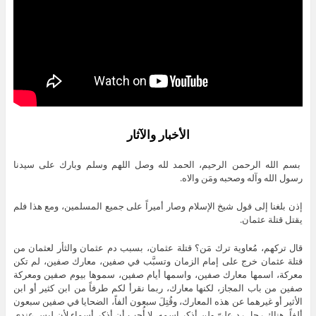
الأخبار والآثار
بسم الله الرحمن الرحيم، الحمد لله وصل اللهم وسلم وبارك على سيدنا
رسول الله وآله وصحبه ومَن والاه.
إذن بلغنا إلى قول شيخ الإسلام وصار أميراً على جميع المسلمين، ومع هذا فلم
يقتل قتلة عثمان.
قال تركهم، مُعاوية ترك مَن؟ قتلة عثمان، بسبب دم عثمان والثأر لعثمان من
قتلة عثمان خرج على إمام الزمان وتسبَّب في صفين، معارك صفين، لم تكن
معركة، اسمها معارك صفين، واسمها أيام صفين، سموها بيوم صفين ومعركة
صفين من باب المجاز، لكنها معارك، ربما نقرأ لكم طرفاً من ابن كثير أو ابن
الأثير أو غيرهما عن هذه المعارك، وقُتِلَ سبعون ألفاً، الضحايا في صفين سبعون
ألفاً، هناك رجل رد علىّ ولن أذكر اسمه، لا أُحِب أن أذكر أسماء لأن ليس عندي