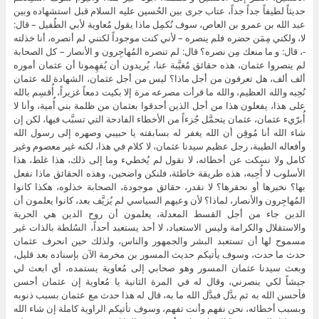
حديثاً لطيفاً جداً جداً، عتاب جرى بين الحُسين عليه السلام قبل استشهاده وبين
عبد الله بن عمرو بن العاص، سوف نُكمِل ماذا يقول مُعاوية لأبي الطُفيل – قال:
لا، ولكني مِمَن حضره فلم ينصره – لأني كنت موجوداً لكنني لم أنصره، أنا خذلته
-، قال: و ما منعك مِن نصره؟ قال: لم تنصره المُهاجِرون و الأنصار – كل الصحابة
لم ينصروا عثمان، هذه حقائق مُغيَّبة عنا، يُريدون أن يُفهِمونا أن عثمان أموره
ألف ألف، هل تعرفون من أجل ماذا؟ ليس من أجل عثمان، الشهادة لله عثمان
نُحِبه والله العظيم، والله ما قرأت مصرعه مرة إلا بكيت دمعاً غزيراً، أُقسِم بالله
على هذا، يفعلون هذا من أجل الذين أحدقوا بعثمان من ظلمة بني أُمية، وأنا لا
أُبرّيء عثمان، عثمان يتحمَّل جُزءاً من الأخطاء الفادحة التي تسبَّب فيها، لكن إن
شاء الله أنا مُوقِن أن الله يغفر له بسابقته يا حبيبي وصهره إلى رسول الله
وأفعاله الطيبة، رجل عظيم سيدنا عثمان، لا كلام في هذا، لكنه غير معصوم وغير
كامل ولا نسكت عن أخطائه، لا نقول لم يُخطيء وما إلى ذلك، هذا غلط، هذا
الأسلوب لا أُحِبه، هذه طريقة خاطئة، فلنكن واضحين، وهذه الحقائق ماذا نفعل
بها؟ نخبرها أو نحقرها؟ لا نقدر، حقائق موجودة، الصحابة خذلوه، هكذا كانوا
المُهاجِرون والأنصار، لماذا؟ لأن وعيهم السياسي لم يُزيَّف بعد، كانوا يعلمون أن
الدين جاء من أجل القسط المعدلة، يعلمون أن روح الدين هي الحرية
والاستقلال والكرامة وليس الاستعباد، لا أحد يستعبد أحداً، السُلطة بالذات غير
مسموح لها أن تستعبد البشر والجمهور والناس، ولذلك حين انحرف عثمان
حدث ما حدث، وسوف يأتيكم حديث المسور بن مخرمة الآن بإسناده بعد قليل،
وبعث سيدنا عثمان المسور وهو صحابي إلى مُعاوية يستمده، أي ابعث لي
جيشاً لكي ينصرني، وقال له في المرة الثانية يا مُعاوية إن عثمان أحسن
فأحسن الله به ثم بدَّل فبدَّل الله ما به، قال له هذا حدث مع عثمان بسبب ذنوبه
وبسبب أخطائه، نحن نفهم وأنت تفهم، وسوف تأتيكم الراوية كاملة إن شاء الله