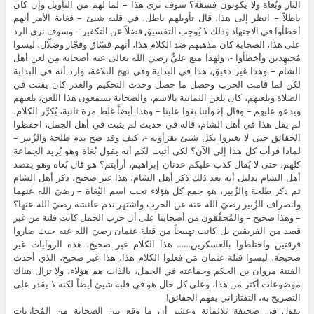
يقول في صحيفة ثلاثمائة وعشر أن ما وقع بين الصحابة من المُحارَبات