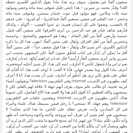
سبعون ألفاً! غير معقول، سوف نرى هذا، ماذا يقول الدكتور العُمري حفظه
الله؟ وقدَّر محمد بن سيرين – هذا تابعي جليل مُتوفى سنة مائة وعشر ومولود
سنة ثلاث وثلاثين، فهو مولود قبل موت عثمان بسنتين، ومُتوفى سنة مائة
وعشر – عدد القتلى في صفين بسبعين ألفاً، فما قَدَروا – أي قَدِروا – على عدهم
إلا بالقصب، وضعوا على كل إنسان قصبة، ثم عدوا القصب – أكوام -، وكذلك
قدَّرهم شاهد عيان هو عبد الرحمن بن أبزى (افترقوا على سبعين ألف قتيل،
خمسة وأربعين ألفاً من أهل الشام – وهذا هو المشهور والصحيح -، وخمسة
وعشرين ألفاً من أهل العراق، ويُقال على ستين ألفاً). انتهى، هذا كل ما ذكره
الدكتور العُمري، آخر شيئ قال ويُقال – هذا قول ضعيف جداً – على ستين ألفاً،
أقل ما يُمكِن أن يُذكَر في كتاب مُحقَّق ستون ألفاً، لكن المشهور بحسب ابن
سيرين وابن أبزى سبعون ألفاً، أرأيتم؟ قال عدنان إبراهيم يُبالِغ، عدنان يُجازِف،
نعم تراني وأنا مُنفعِل لكنني لا أُجازِف، انتبه إلى هذا، كل شيئ أحكيه أستحضره،
أعرف ماذا أقول وما مصدر قولي، فأنا لا ألعب، لا يُوجَد لعب هنا، أنا أُقدِّم لك
عقلي على طبق لكي ترى هل أُحقِّق أم أجازف، عيب أن يحدث هذا، أنا لا أعرف
كيف يظهرون في الإنترنت Internet وفي التلفزيون Television ويقولون أشياء
غريبة عجيبة، أي طالب علم سوف يعرف أنهم جهلة لا علاقة لهم بالعلم، لكن لا
يستحيون والله العظيم، أنا أقول لكم هذا ولا أقصد هذا الأخ الفاضل، لكن عموماً
هناك أُناس يظهرون في الإنترنت Internet ويعقدون حلقات في التلفزيون
Television وهم جهلة، ألا تستحي؟ يا رجل فيمَن يسمعك هناك علماء وخُبراء
في كل الميادين، وأنت تعرض عقلك على الناس، ما هذا الذي تحكيه؟ لا
يستحيون هم، أهم شيئ أن تعرف أمه وزوجته وأخته وأخوه وجماعته أنه ظهر
وأنه تكلَّم، تكلَّم بماذا؟ غير مُهِم، إذا لم تستح فاصنع ما شئت، لكن الذي يُريد أن
يظهر ويتصدَّر لابد أن يتكلَّم كلاماً من الصعب أن يُرَد عليه، من الصعب أن يُزيَّف،
من الصعب أن يُواجَه، لماذا؟ لأنه تعب فيه ويُريد الحقيقة، لم يظهر لكي