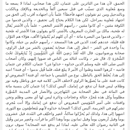
الحمق، لأن هذا من الثائرين على عثمان، لكن هذا صحابي، لماذا لا يسعه ما
وسع مُعاوية الذي تسبَّب في قتل سبعين ألفاً وبالخديعة وبالإفك وبالكذب
وبالتدجيل ومن ثم تقولون اجتهد فأخطأ؟ علماً بأن اجتهاده أقرب إلى الحق من
اجتهاد مُعاوية بمراحل، لكن هذا الكلام يحتاج إلى تحقيق -، والذين قدموا من
الكوفة مئتين – أي كانوا مئتين -، رأسهم الأشتر النخعي – علماً بأن الأشتر يُقال
له صُحبة، مالك بن الحارث المعروف بالأشتر، كانو يقولون هذا الأشتر له صُحبة
-، والذين قدموا من البصرة مائة – أي أن كلهم لم يُكمِلوا الألف، هؤلاء هم الثوّار،
قلة قليلة، عددهم كعدد الذين في هذا المسجد -، رأسهم حكيم بن جبلة، وكانوا
يداً واحدة في الشر – انظر إلى هذا، صحابة يُصَفون بالشر من قبل الراوي،
صحابة ورضوانيون، قال الله لَّقَدْ رَضِيَ اللَّهُ عَنِ الْمُؤْمِنِينَ إِذْ يُبَايِعُونَكَ تَحْتَ
الشَّجَرَةِ ۩، قال شر -، وكانت حُثالة من الناس قد ضووا إليهم، وكان أصحاب
النبي صلى الله عليه وسلم الذين خذلوه – خذلوا مَن؟ عثمان، الكلام عن عثمان
فانتبه – كرهوا الفتنة وظنوا أن الأمر لا يبلغ قتله، فلما قُتِل ندموا – أي فتنة؟ انتبه
إلى هذا، يُخلَط الحق بالباطل، نوع من التلبيس يا جماعة، أي فتنة؟ المفروض لو
كانت فتنة على ما يُصوِّرها الراوي لاختلف الأمر، كلامه فيه حق وباطل وفيه نور
وظلام، ليس فتنةً أن تدفع عن إمامك، أليس كذلك؟ إذا عثمان كان بنسبة مائة
في المائة في نظر الصحابة من المُهاجِرين والأنصار في المدينة المُنوَّرة
مظلوماً وكل هذه مُجرَّد حثالة وعجاجات وثائرة ليس لها أي معنى وظلم وتجن
وافتئات على أمير المُؤمِنين المفروض أن تدفع عن إمامك وإلا أنت مُجرِم،
تشركهم في الجريمة، أليس كذلك؟ الصحابة خذلوه لأنهم مُتعاطِفون مع الثورة،
انتبهوا إلى هذا، ولذلك لم يُحرِّكوا ساكناً، حُصِر واختُلِف في المُدة، قيل عشرون
يوماً وقيل أربعون يوماً وقيل ثمانون يوماً وهذا أكثر ما قرأت، وحُصِر مرتين وقُتِل
في الثانية رضوان الله تعالى عليه، لماذا لم يدفع عنه الصحابة؟ سوف ترون
أنهم ما دافعوا عنه، قيل لأنهم كرهوا الفتنة، أين الفتنة؟ الفتنة لو اشتركوا في