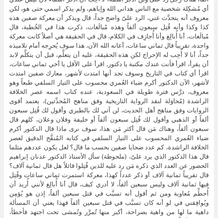
أي مُشكِلة شخصية مع الناس هداني الله وإياهم، ولم يذكر اسمي حتى هو، لكن
معروف أنه يتحدَّث عني، الرد علىّ واضح جداً، قال ويذكر أن معركة صفين هذه
كذا وكذا وأنه قُتِل سبعون ألفاً وهذه مُبالَغات، ذكرت هذا في الخُطبة، قال
مُبالَغات، أنا أُبالِغ وأنا أُجازِف في الكلام، قال في الحقيقة هي أصلاً كانت معركة
واحدة، تقريباً قال ثماني ساعات، أعانه الله الآن، هذا سوف يُحرِجه أمام تلاميذه
جداً، أنا لا أُحِب له الإحراج لكن هذه الحقيقة، عليه أن يتعلَّم، قبل أن يتكلَّم لابد
أن يقرأ، اقرأ فأنت عندك مكتبة يا دكتور, اقرأ على الأقل يا أخي ثماني ساعات،
اقرأ أي كتاب في التاريخ وسوف تجد أنها امتدت لأشهر، معارك صفين امتدت
لأشهر، الآن الدكتور أكرم ضياء العُمري محسوب على التيار السلفي طبعاً وهو
معروف، درَّس فترة طويلة في السعودية، عنده كتاب اسمه عصر الخلافة
الراشدة (مُحاوَلة لنقد الرواية التاريخية وفق مناهج المُحدِّثين)، يعتمد أقوى
الروايات وفق مناهج أهل الحديث، لن آتي لك بالطبري وأقول لك قُتِل سبعون
ألفاً أو الذهبي وأقول لك قُتِل سبعون ألفاً أو خليفة وفلان وعلان، كلهم قال
سبعون ألفاً، وهناك مَن قال أكثر مَن هذا، سوف نرى ماذا قال الدكتور أكرم
ضياء العُمري المحسوب على التيار السلفي في كتابه المُنقَّح الدقيق لعصر
الخلافة الراشدة، كم عدد ضحايا صفين بحسب ما قال؟ لعل يكون عددهم مثلما
قال هذا الدكتور الذي يرد علىّ، (ملحوظة) سأل الأستاذ الدكتور عدنان إبراهيم
الحضور عن العدد الذي ذكره مَن رد عليه للذين قُتِلوا قائلاً هل قال ثمانية آلاف؟
قال تقريباً ثمانية آلاف أو ذكر عدداً كهذا، معركة استمرت ثماني ساعات وقُتِل
فيها ثمانية آلاف وليس سبعين ألفاً، لا أدري كيف، قال أنا أُبالِغ لأنني أُريد أن
أُحطِّم مُعاوية ومن ثم أقول أنه تسبَّب في قتل سبعين ألفاً، إذن هو يُؤمِن
ويُوافِقني في لو أنه كان تسبَّب في قتل سبعين ألفاً فهذا يعني أن المسألة
داهية ما لها من واهية بصراحة، أكبر منها تُمرَّر وتُمشى تحت اجتهد فأخطأ،