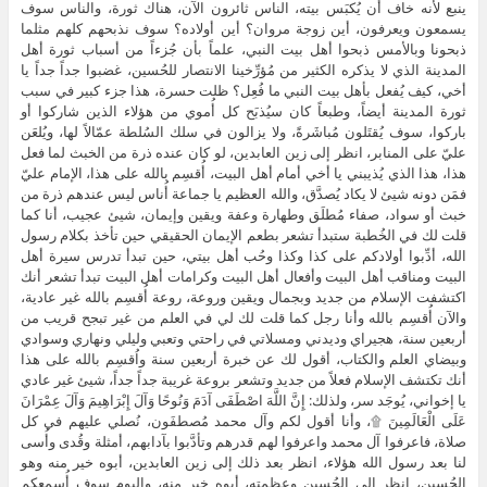
ينبع لأنه خاف أن يُكبَس بيته، الناس ثائرون الآن، هناك ثورة، والناس سوف
يسمعون ويعرفون، أين زوجة مروان؟ أين أولاده؟ سوف نذبحهم كلهم مثلما
ذبحونا وبالأمس ذبحوا أهل بيت النبي، علماً بأن جُزءاً من أسباب ثورة أهل
المدينة الذي لا يذكره الكثير من مُؤرِّخينا الانتصار للحُسين، غضبوا جداً جداً يا
أخي، كيف يُفعل بأهل بيت النبي ما فُعِل؟ ظلت حسرة، هذا جزء كبير في سبب
ثورة المدينة أيضاً، وطبعاً كان سيُذبَح كل أُموي من هؤلاء الذين شاركوا أو
باركوا، سوف يُقتَلون مُباشَرةً، ولا يزالون في سلك السُلطة عمّالاً لها، ويُلعَن
عليّ على المنابر، انظر إلى زين العابدين، لو كان عنده ذرة من الخبث لما فعل
هذا، هذا الذي يُذيبني يا أخي أمام أهل البيت، أُقسِم بالله على هذا، الإمام عليّ
فمَن دونه شيئ لا يكاد يُصدَّق، والله العظيم يا جماعة أُناس ليس عندهم ذرة من
خبث أو سواد، صفاء مُطلَق وطهارة وعفة ويقين وإيمان، شيئ عجيب، أنا كما
قلت لك في الخُطبة ستبدأ تشعر بطعم الإيمان الحقيقي حين تأخذ بكلام رسول
الله، أدِّبوا أولادكم على كذا وكذا وحُب أهل بيتي، حين تبدأ تدرس سيرة أهل
البيت ومناقب أهل البيت وأفعال أهل البيت وكرامات أهل البيت تبدأ تشعر أنك
اكتشفت الإسلام من جديد وبجمال ويقين وروعة، روعة أُقسِم بالله غير عادية،
والآن أُقسِم بالله وأنا رجل كما قلت لك لي في العلم من غير تبجح قريب من
أربعين سنة، هجيراي وديدني ومسلاتي في راحتي وتعبي وليلي ونهاري وسوادي
وبيضاي العلم والكتاب، أقول لك عن خبرة أربعين سنة واُقسِم بالله على هذا
أنك تكتشف الإسلام فعلاً من جديد وتشعر بروعة غريبة جداً جداً، شيئ غير عادي
يا إخواني، يُوجَد سر، ولذلك: إِنَّ اللَّهَ اصْطَفَى آدَمَ وَنُوحًا وَآلَ إِبْرَاهِيمَ وَآلَ عِمْرَانَ
عَلَى الْعَالَمِينَ ۩، وأنا أقول لكم وآل محمد مُصطفَون، نُصلي عليهم في كل
صلاة، فاعرفوا آل محمد واعرفوا لهم قدرهم وتأدَّبوا بآدابهم، أمثلة وقُدى وأُسى
لنا بعد رسول الله هؤلاء، انظر بعد ذلك إلى زين العابدين، أبوه خير منه وهو
الحُسين، انظر إلى الحُسين وعظمته، أبوه خير منه، واليوم سوف أُسمِعكم