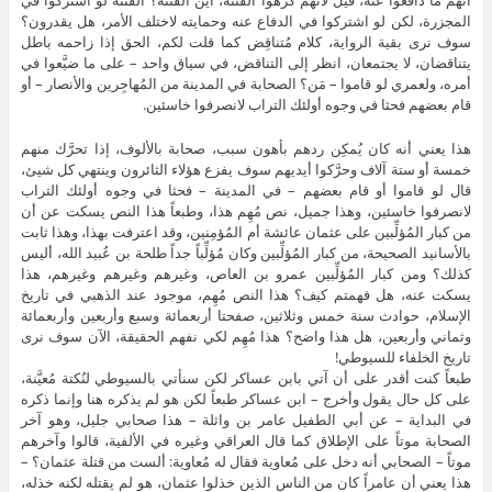
المجزرة، لكن لو اشتركوا في الدفاع عنه وحمايته لاختلف الأمر، هل يقدرون؟
سوف نرى بقية الرواية، كلام مُتناقِض كما قلت لكم، الحق إذا زاحمه باطل
يتناقضان، لا يجتمعان، انظر إلى التناقض، في سياق واحد – على ما ضيَّعوا في
أمره، ولعمري لو قاموا – مَن؟ الصحابة في المدينة من المُهاجِرين والأنصار – أو
قام بعضهم فحثا في وجوه أولئك التراب لانصرفوا خاسئين.
هذا يعني أنه كان يُمكِن ردهم بأهون سبب، صحابة بالألوف، إذا تحرَّك منهم
خمسة أو ستة آلاف وحرَّكوا أيديهم سوف يفزع هؤلاء الثائرون وينتهي كل شيئ،
قال لو قاموا أو قام بعضهم – في المدينة – فحثا في وجوه أولئك التراب
لانصرفوا خاسئين، وهذا جميل، نص مُهِم هذا، وطبعاً هذا النص يسكت عن أن
من كبار المُؤلِّبين على عثمان عائشة أم المُؤمِنين، وقد اعترفت بهذا، وهذا ثابت
بالأسانيد الصحيحة، من كبار المُؤلِّبين وكان مُؤلِّباً جداً طلحة بن عُبيد الله، أليس
كذلك؟ ومن كبار المُؤلِّبين عمرو بن العاص، وغيرهم وغيرهم وغيرهم، هذا
يسكت عنه، هل فهمتم كيف؟ هذا النص مُهِم، موجود عند الذهبي في تاريخ
الإسلام، حوادث سنة خمس وثلاثين، صفحتا أربعمائة وسبع وأربعين وأربعمائة
وثماني وأربعين، هل هذا واضح؟ هذا مُهِم لكي نفهم الحقيقة، الآن سوف نرى
تاريخ الخلفاء للسيوطي!
طبعاً كنت أقدر على أن آتي بابن عساكر لكن سنأتي بالسيوطي لنُكتة مُعيَّنة،
على كل حال يقول وأخرج – ابن عساكر طبعاً لكن هو لم يذكره هنا وإنما ذكره
في البداية – عن أبي الطفيل عامر بن واثلة – هذا صحابي جليل، وهو آخر
الصحابة موتاً على الإطلاق كما قال العراقي وغيره في الألفية، قالوا وآخرهم
موتاً – الصحابي أنه دخل على مُعاوية فقال له مُعاوية: ألست من قتلة عثمان؟ –
هذا يعني أن عامراً كان من الناس الذين خذلوا عثمان، هو لم يقتله لكنه خذله،