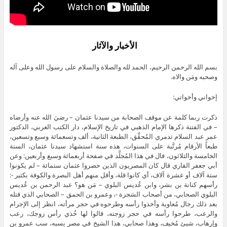
الأخبار والآثار
بسم الله الرحمن الرحيم، الحمد لله والصلاة والسلام على رسول الله وعلى آله
وصحبه ومَن والاه.
إخواني وأخواتي:
ذكرت ربما كلمة عن موقف الصحابة من سيدنا عثمان – رضيَ الله عنه وأرضاه
– في الفتنة ذكرها الإمام الذهبي في تاريخ الإسلام، دار الكتب العربي، الدكتور
عمر عبد السلام تدمري المُحقِّق، الطبعة الثانية، ألف وتسعمائة وسبع وتسعين،
طبعاً الأرقام مُرتَّبة على السنوات، هذه سنة استشهاد سيدنا عثمان، السنة
الخامسة والثلاثون، قال في هذا المُجلَّد في صفحة أربعمائة وسبع وأربعين: وعن
أبي جعفر القاري قال كان المصريون الذين حصروا عثمان ستمائة – لم يكونوا
ستة آلاف أو عشرة آلاف، أي كانوا قلة، وأقل منهم أهل البصرة والكوفة بكثير -:
رأسهم كنانة بن بشر، وابن عُديس البلوي – مَن هو؟ عبد الرحمن بن عُديس
البلوي الصحابي، من أصحاب الشجرة -، وعمرو بن الحمق – الصحابي الذي قتله
بعد ذلك رجال مُعاوية وأخذوا رأسه وطرحوه في حجر مرأته، انظر إلى الإجرام
والرعب، طرحوا رأسه في حجر زوجته، قالوا لها خُذي رأس زوجك، رعب
وإرهاب، شيئ مُخيف، وهذا صحابي، هذا الشيخ في مصر يسبه، سب عمرو بن