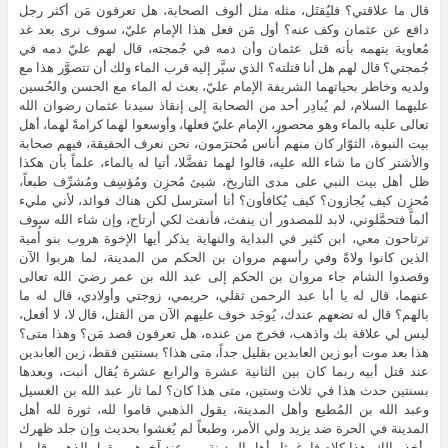
قال ما علاقتي؟ فليُقتَل، مثله مثل ألوف الصحابة، هل تعرفون مَن أكثر رجل
دافع عن عثمان وكف عنه؟ أول مَن فعل هذا الإمام عليّ، سوف نرى بعد غد
مُعاوية يتهمه بأنه قتل عثمان وأن دمه في جُمجته، قال لهم عليّ دمه في
جُمجتي؟ قال لهم هل أنا قتلته؟ الذي سيَّر إليه قرب الماء ولك أن تتصوَّر هذا مع
ولديه وخاطر بحياتهما الشريفة الإمام عليّ، بعث له الماء مع الحسن والحُسين
عليهما السلام، لم يُبادِر أحد من الصحابة إلى إنقاذ سيدنا عثمان رضوان الله
تعالى عليه بالماء وهو محصور، الإمام عليّ فعلها، وأوسعوا لهما كرامةً لهما، أهل
بيت النبوة، الثوّار كان منهم أُناس مُحترَمون، نحن نعرف الحقيقة، فيهم صحابة
والأشتر كان ما شاء الله عليه، قالوا لهما تفضَّلا، أتيا له بالماء، علماً بأن هكذا
ظل أهل بيت النبي على مدى التاريخ، شيئ مُحزِن ومُؤسِف ومُشرِّف طبعاً،
مُحزِن كيف يُجازون؟ كيف يُكافأون؟ أنا أسترسل لكن هناك فوائد، لأني مليء
ألماً فتحمَّلوني، لابد للمصدور أن ينفث، فأنفث لكي أرتاح، وإن شاء الله سوف
ترتاحون معي، ابن كثير في البداية والنهاية يذكر أيها الإخوة هروب بنو أُمية
الذين كانوا ولاةً وفي رأسهم مروان بن الحكم من المدينة، لما هربوا الآن
وقصدوا الشام جاء مروان بن الحكم إلى عبد الله بن عمر رضيَ الله تعالى
عنهما، قال له يا أبا عبد الرحمن ثقلي، حريمي، زوجتي وأولادي، قال له ما
بالهم؟ قال له تضعهم عندك، يُوجَد خوف عليهم الآن من القتل، قال لا، لا أفعل،
ليس لي علاقة بك واذهب، فخرج من عنده، هل تعرفون قصد مَن؟ وهذا متى؟
هذا بعد موت أبو زين العابدين بقليل جداً، متى هذا؟ بسنتين فقط، زين العابدين
عند قتل أبيه ربما كان بين الثانية عشرة والرابع عشرة يُقال أنبت، وبعدها
بسنتين حدث هذا في ثلاث وستين، متى هذا كان؟ لما ثار عبد الله بن الغسيل
وعبد الله بن المُطيع وأهل المدينة، يقول الذهبي قاموا لله، ثورة لله أهل
المدينة في الحرة ضد يزيد ولي الأمر، وطبعاً لم يُغشوا بحديث وإن جلد ظهرك
وأخذ مالك، هذا كلام فارغ، ثار أهل المدينة من عند آخرهم، يقول الذهبي قاموا