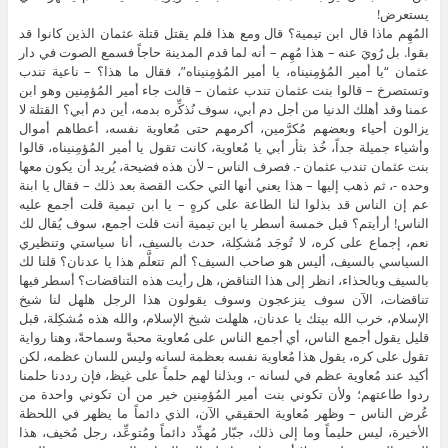
يستعرض!
المُهِم ماذا قال ابن تيمية؟ قال ومع هذا فلم يقتل قتلة عثمان الذين كانوا قد
بقوا. بل رُويَ عنه – هذا مُهِم – أنه لما قدم المدينة حاجاً فسمع الصوت في دار
عثمان “يا أمير المُؤمِنيناه، يا أمير المُؤمِنيناه”، فقال ما هذا؟ – ناعية تندب
وتستصرخ – قالوا بنت عثمان تندب عثمان – قالت جاء أمير المُؤمِنين وهو ابن
عمنا وقد أهلك الدنيا من أجل دم أبي، سوف نُذكِّره بدمه، أين دم أبي؟ القتلة لا
يزالون أحياء وبعضهم مُكرَّمين، أكرمهم حتى مُعاوية نفسه، أعطاهم أموال
وأشياء جميلة جداً، خُذ بثأر أبي يا مُعاوية، كانت تقول يا أمير المُؤمِنيناه، قالوا
بنت عثمان تندب عثمان -. فصرف الناس – لأن هذه فضيحة، يُريد أن يكون معها
وحده -، ثم ذهب إليها – هذا يعني أنها التي حكت القصة بعد ذلك – فقال يا ابنة
عم إن الناس قد بذلوا لنا الطاعة على كرهٍ – يا ابن تيمية قلت أجمع عليه
الناس! أرأيتم؟ قبل خمسة أسطر يا ابن تيمية أنت قلت أجمع، سوف يُقال لك
نعم، إجماع على كره، لا تُوجَد مُشكِلة، حدث بالسيف، أنا سياستي وتنظيري
السياسي بالسيف، أليس هو صاحب السيف؟ ألم تتعلَّم هذا يا عدنان؟ قلنا لك
بالسيف وبالحذاء، انظر إلى هذا التناقض، هل رأيت هذه التناقضات؟ أسطر فيها
تناقضات، الآن سوف ينزعجون وسوف يقولون هذا الرجل هلهل لنا شيخ
الإسلام، خرب الله بيتك يا عدنان، هلهلت شيخ الإسلام، والله هذه مُشكِلة، قبل
قليل يقول أجمع الناس، أي أجمع الناس على مُعاوية محبةً وسماحةً، وهنا رواية
تقول على كره، يقول هذا مُعاوية نفسه بعظمة لسانه وليس للسان عظمه، لكن
أكيد عند مُعاوية عظم في لسانه -، وبذلنا لهم حلماً على غيظ، فإن رددنا حلمنا
ردوا طاعتهم؛ ولأن تكوني بنت أمير المُؤمِنين خير من أن تكوني واحدة من
عُرض الناس – وظهر مُعاوية الحقيقي الآن، الذي دائماً ما يظهر في اللحظة
الأخيرة، ليس حليماً وما إلى ذلك، جبّار مُهدِّد دائماً ومُتوعِّد، رجل مُخيف، هذا