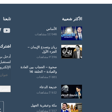
الأكثر شعبية
تابعنا
الأساس
ouTube
er
11٬048 مشاهدات
اشترك ب
ريان وتصدع الإيمان –
الجزء الأول
أدخل بر
9٬396 مشاهدات
لتستقبل 
الإلكترو
صحوة – ‏الحجاب‬ بين العادة
و‫‏العبادة‬ – الحلقة 16
عنوان
5٬681 مشاهدات
البريد
الإلكترو
خديعة الدعاء
اشترك
5٬612 مشاهدات
مكة وعبقرية الجهل
5٬557 مشاهدات