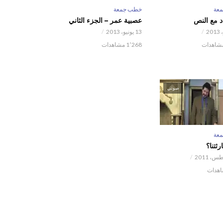
عة
خطب جمعة
اد مع النص
عصبية عمر – الجزء الثاني
13 يونيو، 2013
1٬268 مشاهدات
صوتي
عة
رثتنا؟