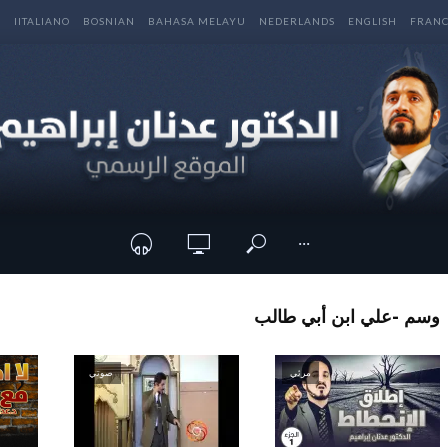
E
IITALIANO
BOSNIAN
BAHASA MELAYU
NEDERLANDS
ENGLISH
FRANC
···
وسم -علي ابن أبي طالب
مرئي
صوتي