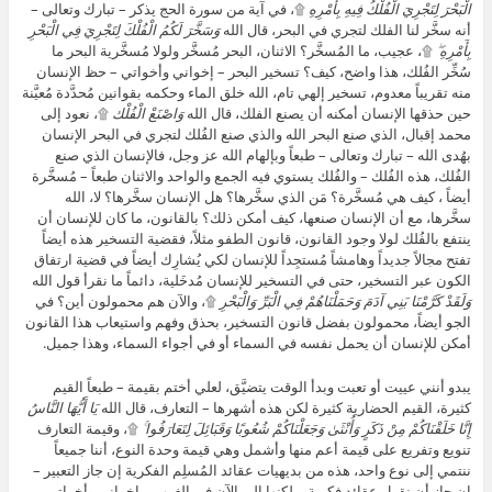
الْبَحْرَ لِتَجْرِيَ الْفُلْكُ فِيهِ بِأَمْرِهِ
۩، في آية من سورة الحج يذكر – تبارك وتعالى –
أنه سخَّر لنا الفلك لتجري في البحر، قال الله
وَسَخَّرَ لَكُمُ الْفُلْكَ لِتَجْرِيَ فِي الْبَحْرِ
بِأَمْرِهِ ۖ
۩، عجيب، ما المُسخَّر؟ الاثنان، البحر مُسخَّر ولولا مُسخَّرية البحر ما
سُخِّر الفُلك، هذا واضح، كيف؟ تسخير البحر – إخواني وأخواتي – حظ الإنسان
منه تقريباً معدوم، تسخير إلهي تام، الله خلق الماء وحكمه بقوانين مُحدَّدة مُعيَّنة
حين حذقها الإنسان أمكنه أن يصنع الفلك، قال الله
وَاصْنَعْ الْفُلْك
۩، نعود إلى
محمد إقبال، الذي صنع البحر الله والذي صنع الفُلك لتجري في البحر الإنسان
بهُدى الله – تبارك وتعالى – طبعاً وبإلهام الله عز وجل، فالإنسان الذي صنع
الفُلك، هذه الفُلك – والفُلك يستوي فيه الجمع والواحد والاثنان طبعاً – مُسخَّرة
أيضاً ، كيف هي مُسخَّرة؟ مَن الذي سخَّرها؟ هل الإنسان سخَّرها؟ لا، الله
سخَّرها، مع أن الإنسان صنعها، كيف أمكن ذلك؟ بالقانون، ما كان للإنسان أن
ينتفع بالفُلك لولا وجود القانون، قانون الطفو مثلاً، فقضية التسخير هذه أيضاً
تفتح مجالاً جديداً وهامشاً مُستجِداً للإنسان لكي يُشارِك أيضاً في قضية ارتفاق
الكون عبر التسخير، حتى في التسخير للإنسان مُدخَلية، دائماً ما نقرأ قول الله
وَلَقَدْ كَرَّمْنَا بَنِي آدَمَ وَحَمَلْنَاهُمْ فِي الْبَرِّ وَالْبَحْرِ
۩، والآن هم محمولون أين؟ في
الجو أيضاً، محمولون بفضل قانون التسخير، بحذق وفهم واستيعاب هذا القانون
أمكن للإنسان أن يحمل نفسه في السماء أو في أجواء السماء، وهذا جميل.
يبدو أنني عييت أو تعبت وبدأ الوقت يتضيَّق، لعلي أختم بقيمة – طبعاً القيم
كثيرة، القيم الحضارية كثيرة لكن هذه أشهرها – التعارف، قال الله
يَا أَيُّهَا النَّاسُ
إِنَّا خَلَقْنَاكُمْ مِنْ ذَكَرٍ وَأُنْثَىٰ وَجَعَلْنَاكُمْ شُعُوبًا وَقَبَائِلَ لِتَعَارَفُوا ۚ
۩، وقيمة التعارف
تنويع وتفريع على قيمة أعم منها وأشمل وهي قيمة وحدة النوع، أننا جميعاً
ننتمي إلى نوع واحد، هذه من بديهيات عقائد المُسلِم الفكرية إن جاز التعبير –
إن جاز أن نقول عقائد فكرية – لكنها إلى الآن في الغرب – إخواني وأخواتي –