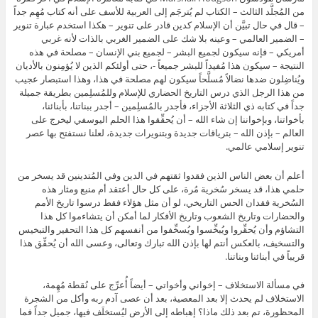
من المُجلَّد الثالث – الكتاب لم يُترجَم إلى العربية للأسف على أنه كتاب مُهِم جداً
– قال في حال تبيَّن أن الإسلام كدين قادر على تنوير – هكذا استخدم عبارة تنوير
– الضمير العالمي – وعينه بلا شك على الضمير الغربي بالذات لأنه غربي
أمريكي – فإنه سيكون لجميع البشر – لجميع بني الإنسان – مصلحة في هذه
النتيجة – سيكون هذا مُفيداً للبشر جميعاً -، حتى أولئكم الذين لا يُؤمِنون بالأديان
ويُناضِلون ضدها نضالاً مُسلَّحاً سيكون لهم مصلحة في هذا، وهذا استبصار عجيب
من هذا الرجل الذي درس التاريخ الحضاري للإسلام وللمُسلِمين بطريقة جميلة
جداً في كتابه ذي الثلاثة الأجزاء، فأجدر بالمُسلِمين – أجدر ببناتنا، بأبنائنا،
بأخواتنا، وبإخواننا إن شاء الله – أن يُحقِّقوا هذا الحلم اليوسفي ليخرج على
العالم – بإذن الله – بترياقات جديدة وبتنويرات جديدة، لعلنا نستفتح بها عصر
تنوير إسلامي عالمي.
أعلم أن بعض الناس الذين فقدوا ثقتهم في الدين وفي المُتدينين قد يسخر من
حلمي هذا، قد يسخر سُخرية مُرة، على كل حال أعتقد أم منبع ومثار هذه
السُخرية فقدان الحس التاريخي، لو أن مثل هؤلاء فقط درسوا تاريخ الأمم
والحضارات وتاريخ الشعوب وتاريخ الأفكار لما أمكن أن يتشاءموا كل هذا
التشاؤم وأن يُحقِّروا ويُبخِّسوا ويُسخِّفوا من أنفسهم كل هذا التحقير والتبخيس
والتسخيف، بالعكس أنتم لها بإذن الله تبارك وتعالى، وعسى الله أن يُحقِّق هذا
قريباً في أبنائنا وبناتنا.
في مسألة الاستخلاف – إخواني وأخواتي – أيضاً أُعرِّج على نُقطة مُهِمة،
الاستخلاف لم يحدث إلا بعد المعصية، بعد أن عصى آدم ربه وأكل من الشجرة
المحظورة، تم بعد ذلك ماذا؟ إهباطه إلى الأرض ليُستخلَف فيها، جميل جداً فما