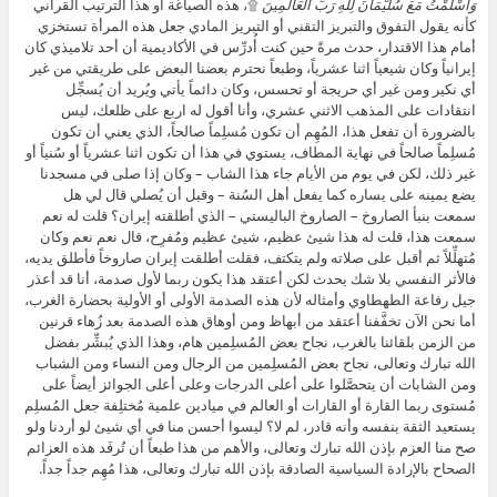
وَأَسْلَمْتُ مَعَ سُلَيْمَانَ لِلَّهِ رَبِّ الْعَالَمِينَ
۩، هذه الصياغة أو هذا الترتيب القرآني
كأنه يقول التفوق والتبريز التقني أو التبريز المادي جعل هذه المرأة تستخزي
أمام هذا الاقتدار، حدث مرةً حين كنت أُدرِّس في الأكاديمية أن أحد تلاميذي كان
إيرانياً وكان شيعياً اثنا عشرياً، وطبعاً نحترم بعضنا البعض على طريقتي من غير
أي نكير ومن غير أي حريجة أو تحسس، وكان دائماً يأتي ويُريد أن يُسجِّل
انتقادات على المذهب الاثني عشري، وأنا أقول له اربع على ظلعك، ليس
بالضرورة أن تفعل هذا، المُهِم أن تكون مُسلِماً صالحاً، الذي يعني أن تكون
مُسلِماً صالحاً في نهاية المطاف، يستوي في هذا أن تكون اثنا عشرياً أو سُنياً أو
غير ذلك، لكن في يوم من الأيام جاء هذا الشاب – وكان إذا صلى في مسجدنا
يضع يمينه على يساره كما يفعل أهل السُنة – وقبل أن يُصلي قال لي هل
سمعت بنبأ الصاروخ – الصاروخ الباليستي – الذي أطلقته إيران؟ قلت له نعم
سمعت هذا، قلت له هذا شيئ عظيم، شيئ عظيم ومُفرِح، قال نعم نعم وكان
مُتهلِّلاً ثم أقبل على صلاته ولم يتكتف، فقلت أطلقت إيران صاروخاً فأطلق يديه،
فالأثر النفسي بلا شك يحدث لكن أعتقد هذا يكون ربما لأول صدمة، أنا قد أعذر
جيل رفاعة الطهطاوي وأمثاله لأن هذه الصدمة الأولى أو الأولية بحضارة الغرب،
أما نحن الآن تخفَّفنا أعتقد من أبهاظ ومن أوهاق هذه الصدمة بعد زُهاء قرنين
من الزمن بلقائنا بالغرب، نجاح بعض المُسلِمين هام، وهذا الذي يُبشِّر بفضل
الله تبارك وتعالى، نجاح بعض المُسلِمين من الرجال ومن النساء ومن الشباب
ومن الشابات أن يتحصَّلوا على أعلى الدرجات وعلى أعلى الجوائز أيضاً على
مُستوى ربما القارة أو القارات أو العالم في ميادين علمية مُختلِفة جعل المُسلِم
يستعيد الثقة بنفسه وأنه قادر، لم لا؟ ليسوا أحسن منا في أي شيئ لو أردنا ولو
صح منا العزم بإذن الله تبارك وتعالى، والأهم من هذا طبعاً أن تُرفَد هذه العزائم
الصحاح بالإرادة السياسية الصادقة بإذن الله تبارك وتعالى، هذا مُهِم جداً جداً.