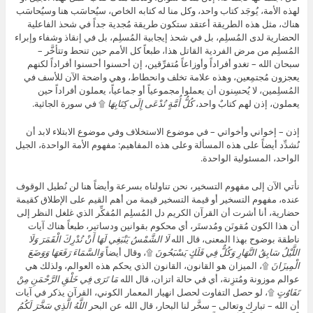
لهذه الأمة، يُوجَد كتاب واحد، وكل منا له كتابه الخاص، سيُحاسَب هنا وسيُحاسَب
هناك، مثل هذه الطريقة أعتقد ستكون طريقة مُجدية جداً في شحذ الفاعلية
الحضارية لدى المُسلِم، بل في شحذ إيجابية المُسلِم، بل في إنقاذ وشفاء وإبراء
المُسلِم من مرض الفردية القاتل هذا، طبعاً كل الأمم حين تنحط وتتأخَّر –
سبحان الله – تغدو أفراداً وأوزاعاً مُتفرِّقين، إن أحسنوا أحسنوا أفراداً لكنهم
يعجزون مُجتمِعين، وهذه علامة تخلف وانحطاط، وهي واضحة الآن للأسف في
المُسلِمين، لا يُحسِنون أن يعملوا مجموعياً أو جماعياً، يعملون أفراداً حين
يعملون، إذن لهم كتابٌ واحد،
كُلُّ أُمَّةٍ تُدْعَى إِلَى كِتَابِهَا
۩ في سورة الجاثية.
إذن – إخواني وأخواتي – في موضوع الاستخلاف وفي موضوع الابتلاء لابد أن
نُشدِّد أيضاً على هذه المسألة وعلى هذه المفاهيم: مفهوم الأمة الواحدة، الجيل
الواحد، المسئولية الواحدة.
نأتي الآن إلى مفهوم التسخير، نحن تناولناه بسرعة وأيضاً هنا لن نُطيل الوقوف
عنده، مفهوم التسخير أو قيمة التسخير قيمة من أهم القيم على الإطلاق كقيمة
حضارية، أنا أشرت أن القرآن الكريم دل المُسلِم المُفكِّر الذي غلغل النظر إلى
أن هذا الكون مُقونَن ومُدستَر، أي محكوم بقوانين ودساتير، طبعاً هناك آيات
ناطقة بوضوح بهذا المعنى، قال الله
لَا الشَّمْسُ يَنْبَغِي لَهَا أَنْ تُدْرِكَ الْقَمَرَ وَلَا
اللَّيْلُ سَابِقُ النَّهَارِ وَكُلٌّ فِي فَلَكٍ يَسْبَحُونَ
۩، وقال أيضاً
وَالسَّمَاءَ رَفَعَهَا وَوَضَعَ
الْمِيزَانَ
۩، الميزان هو القانون، القانون الذي يحكم هذه العوالم، ولذلك هي
عوالم موزونة ومُتزِنة، أي في حالة اتزان، قال الله
مَا تَرَى فِي خَلْقِ الرَّحْمَنِ مِنْ
تَفَاوُتٍ
۩، لو حصل التفاوت لحصل انهيار المعمار الكوني، القرآن يذكر في آيات
أن الله – تبارك وتعالى – سخَّر لنا البحار، قال الله عن البحر
اللَّهُ الَّذِي سَخَّرَ لَكُمُ