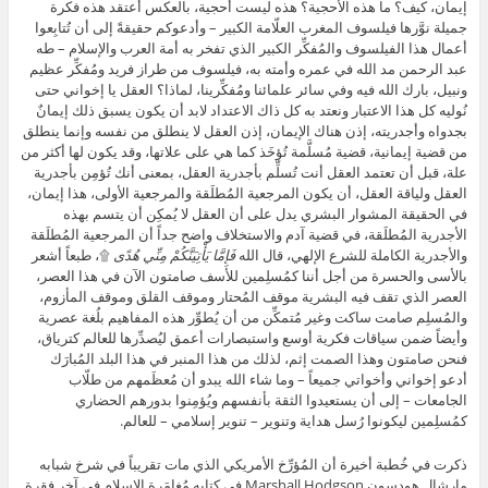
إيمان، كيف؟ ما هذه الأُحجية؟ هذه ليست أُحجية، بالعكس أعتقد هذه فكرة
جميلة نوَّرها فيلسوف المغرب العلّامة الكبير – وأدعوكم حقيقةً إلى أن تُتابِعوا
أعمال هذا الفيلسوف والمُفكِّر الكبير الذي تفخر به أمة العرب والإسلام – طه
عبد الرحمن مد الله في عمره وأمته به، فيلسوف من طراز فريد ومُفكِّر عظيم
ونبيل، بارك الله فيه وفي سائر علمائنا ومُفكِّرينا، لماذا؟ العقل يا إخواني حتى
نُوليه كل هذا الاعتبار ونعتد به كل ذاك الاعتداد لابد أن يكون يسبق ذلك إيمانٌ
بجدواه وأجدريته، إذن هناك الإيمان، إذن العقل لا ينطلق من نفسه وإنما ينطلق
من قضية إيمانية، قضية مُسلَّمة تُؤخَذ كما هي على علاتها، وقد يكون لها أكثر من
علة، قبل أن تعتمد العقل أنت تُسلِّم بأجدرية العقل، بمعنى أنك تُؤمِن بأجدرية
العقل ولياقة العقل، أن يكون المرجعية المُطلَقة والمرجعية الأولى، هذا إيمان،
في الحقيقة المشوار البشري يدل على أن العقل لا يُمكِن أن يتسم بهذه
الأجدرية المُطلَقة، في قضية آدم والاستخلاف واضح جداً أن المرجعية المُطلَقة
والأجدرية الكاملة للشرع الإلهي، قال الله
فَإِمَّا يَأْتِيَنَّكُمْ مِنِّي هُدًى
۩، طبعاً أشعر
بالأسى والحسرة من أجل أننا كمُسلِمين للأسف صامتون الآن في هذا العصر،
العصر الذي تقف فيه البشرية موقف المُحتار وموقف القلق وموقف المأزوم،
والمُسلِم صامت ساكت وغير مُتمكِّن من أن يُطوِّر هذه المفاهيم بلُغة عصرية
وأيضاً ضمن سياقات فكرية أوسع واستبصارات أعمق ليُصدِّرها للعالم كترياق،
فنحن صامتون وهذا الصمت إثم، لذلك من هذا المنبر في هذا البلد المُبارَك
أدعو إخواني وأخواتي جميعاً – وما شاء الله يبدو أن مُعظَمهم من طلّاب
الجامعات – إلى أن يستعيدوا الثقة بأنفسهم ويُؤمِنوا بدورهم الحضاري
كمُسلِمين ليكونوا رُسل هداية وتنوير – تنوير إسلامي – للعالم.
ذكرت في خُطبة أخيرة أن المُؤرِّخ الأمريكي الذي مات تقريباً في شرخ شبابه
مارشال هودسون Marshall Hodgson في كتابه مُغامَرة الإسلام في آخر فقرة