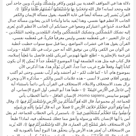
دلالة هذا في المواقف العقدية بين مُؤمِن وكافر ومُشكِّك ومُتردِّد وبين جاحد آمن
قلبه وجحد لسانه؟ قال الله
وَجَحَدُوا بِهَا وَاسْتَيْقَنَتْهَا أَنفُسُهُمْ ظُلْمًا وَعُلُوًّا ۚ
۩،
القرآن يُشير إلى مسألة أيضاً في غاية الأهمية، يقول مسألة الإيمان والكفر
الجانب الأعظم فيها نفسي، وهذا يُفيد بناتنا وأبناءنا الذين يتعانون مسألة جدال
الملاحدة، خُذوا في اعتباركم وضعوا في حسابكم أن الجانب الأعظم الذي يُعزى
إليه تشكك المُشكِّكين وتشكيك المُتشكِّكين وإلحاد المُلحِدين وتلحيد المُلحِّدين –
إن جاز التعبير – في مُعظَمه نفسي وليس معرفياً فكرياً، في مُعظَمه نفسي،
القرآن يقول هذا في عشرات المواضع، ربما قبل سبع سنوات خطبت خُطبة
عن ألوان من الكفر، وكان من توفيق الله أنه حين نزلت في تلك الليلة – ونزلت
مُترجَمة بالإنجليزية – اطلع عليها مُهندِس أمريكي مُلحِد فاتصل بنا مُعلِناً إسلامه،
قال كتاب فيه مثل هذه الفلسفة لهذا الموضوع المُعقَّد جداً لا يُمكِن إلا أن يكون
كتاباً إلهياً، وفعلاً طرح غريب جداً جداً، القرآن يُؤكِّد هذا، هذا أذكرني الآن
بموضوع هام، أنا – كما قلت لكم – لم أحتشد ولم أُرتِّب نفسي وحتى لم أكتب
رؤوس أقلام، فحتى لا أنسى – هذه علامات السن والكبر – سأذكره الآن ونحن لا
نزال بصدد الاستخلاف والابتلاء، الاستخلاف في القرآن يأتي دائماً باستثناء آية
إِنِّي جَاعِلٌ فِي الْأَرْضِ خَلِيفَةً ۖ
۩ – طبعاً هذا أبو البشر، أول النوع الإنساني، أي
الهومو سابينس Homo sapiens، الإنسان العاقل – دائماً الخطاب يأتي
للجماعة، أي مجموعياً، قال الله
هُوَ أَنْشَأَكُمْ مِنَ الْأَرْضِ وَاسْتَعْمَرَكُمْ فِيهَا
۩، وقال
أيضاً
وَهُوَ الَّذِي جَعَلَكُمْ خَلاَئِفَ الأَرْضِ
۩ فضلاً عن أنه قال
آمِنُوا بِاللَّهِ وَرَسُولِهِ
وَأَنفِقُوا مِمَّا جَعَلَكُم مُّسْتَخْلَفِينَ فِيهِ ۖ
۩، باستمرار يأتي الخطاب للجماعة، لم يقل
آمن يا أيها الإنسان بالله ورسوله وأنفق مما جعلك مُستخلَف فيه، لماذا؟ طبعاً
لأن الاستخلاف ناظر مُتلمِّح إلى العمارة، قال الله
وَاسْتَعْمَرَكُمْ فِيهَا
۩، الله يُريد
من الاستخلاف أن تُعمَر هذه الأرض وأن يتحقَّق هذا النوع أيضاً بالعبودية لله
والعبادة، قال الله
إِلاَّ لِيَعْبُدُونِ
۩، فلابد من العبادة، وهذا لا يُمكِن أن يتم إلا بجهود