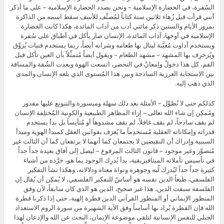
السُفرة، في الحضارة الإسلامية – ونحن بصدد الحضارة الإسلامية – على ما أذكر
أنني قرأت قبل زُهاء ثلاثين سنة كتاباً لمُصنِّف للأسف سقط اسمه من الذاكرة
بمرور الأيام والسنين ذكر مائتي أدب من آداب المائدة، هكذا كانت الحضارة
الإسلامية في أوجها، آداب المائدة، الإنسان صار يأكل في أطباق على سُفرة
ويستخدم أداوت مُعيَّنة لينال بها طعامه وشرابه أيضاً، ربما يستخدم فنيات يُزوِّق
ويُزخرِف بها المشهد – مشهد الطعام – ويقول أيضاً مُتمثِّلاً بأن العين تأكل قبل
الفم، كل هذا دخولٌ وإمعانٌ في التحضر، اتسعت الهوة وبعدت الشُقة والمسافة
بين الاستجابة الغرزية الساذجة وبين هذا المُستوى الذي بلغه الإنسان والمدى
الذي ذهب إليه.
كذلكم حتى لا نُطوِّل – الأمثلة بعد ذلك سهلة وميسورة والتنويع عليها مقدور
ومُمكِن إن شاء الله تعالى – إزاء المظاهر الطبيعية والكونية المُختلِفة الإنسان
لم يقف ساذجاً، لم يقف غافلاً، لم يقف مشدوهاً أو مُتأنِساً بل بدأ يستخدم
قدراته وإمكاناته العقلية مُستخدِماً ما يُعرَف بقوانين العقل كمبدأ الهوية ومبدأ
السببية وإدراك أن النقيضين لا يجتمعان كما أنهما لا يرتفعان كما أن الثالث غير
مُتصوَّر وغير موجود – قانون الثالث المرفوع – ليصل إلى آفاق بعيدة جداً جداً
في تأسيس تأملاته الميتافيزيقية، بدأ يُدرِك الوجود بما هو، جرَّده من أشياء
كثيرة جداً جداً ليُدرِك لُبه وجوهره ونواة معناه ودلالاته، وهكذا نشأ التفكير
الفلسفي، طبعاً الدين نفسه هو أساسٌ للتفكير الفلسفي، لا يُمكِن أن يُقال إن
الفلسفة سبقت الدين، هذا غير صحيح، الدين هو الذي كان سابقاً، لأن وفق
المنظور الإيماني أو المنظور القرآني الدين فطرة إلهية، حتى إذا ذكرنا فطرة
الله فإن الفطرة يُراد بها أساساً وفق الآية الشهيرة من سورة الروم الاستعداد
الجبلي للنفس الإنسانية لتلقي موضوعة الإيمان، البحث عن الله والإذعان لهذا