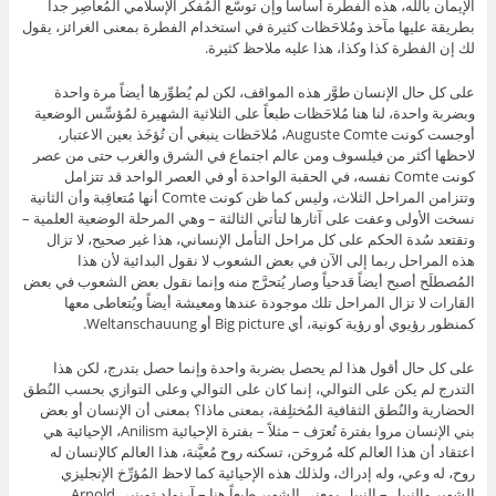
الإيمان بالله، هذه الفطرة أساساً وإن توسَّع المُفكِّر الإسلامي المُعاصِر جداً
بطريقة عليها مآخذ ومُلاحَظات كثيرة في استخدام الفطرة بمعنى الغرائز، يقول
لك إن الفطرة كذا وكذا، هذا عليه ملاحظ كثيرة.
على كل حال الإنسان طوَّر هذه المواقف، لكن لم يُطوِّرها أيضاً مرة واحدة
وبضربة واحدة، لنا هنا مُلاحَظات طبعاً على الثلاثية الشهيرة لمُؤسِّس الوضعية
أوجست كونت Auguste Comte، مُلاحَظات ينبغي أن تُؤخَذ بعين الاعتبار،
لاحظها أكثر من فيلسوف ومن عالم اجتماع في الشرق والغرب حتى من عصر
كونت Comte نفسه، في الحقبة الواحدة أو في العصر الواحد قد تتزامل
وتتزامن المراحل الثلاث، وليس كما ظن كونت Comte أنها مُتعاقِبة وأن الثانية
نسخت الأولى وعفت على آثارها لتأتي الثالثة – وهي المرحلة الوضعية العلمية –
وتقتعد سُدة الحكم على كل مراحل التأمل الإنساني، هذا غير صحيح، لا تزال
هذه المراحل ربما إلى الآن في بعض الشعوب لا نقول البدائية لأن هذا
المُصطلَح أصبح أيضاً قدحياً وصار يُتحرَّج منه وإنما نقول بعض الشعوب في بعض
القارات لا تزال المراحل تلك موجودة عندها ومعيشة أيضاً ويُتعاطى معها
كمنظور رؤيوي أو رؤية كونية، أي Big picture أو Weltanschauung.
على كل حال أقول هذا لم يحصل بضربة واحدة وإنما حصل بتدرج، لكن هذا
التدرج لم يكن على التوالي، إنما كان على التوالي وعلى التوازي بحسب النُطق
الحضارية والنُطق الثقافية المُختلِفة، بمعنى ماذا؟ بمعنى أن الإنسان أو بعض
بني الإنسان مروا بفترة تُعرَف – مثلاً – بفترة الإحيائية Anilism، الإحيائية هي
اعتقاد أن هذا العالم كله مُروحَن، تسكنه روح مُعيَّنة، هذا العالم كالإنسان له
روح، له وعي، وله إدراك، ولذلك هذه الإحيائية كما لاحظ المُؤرِّخ الإنجليزي
الشهير والنبيل – النبيل بمعنى الشهير طبعاً هنا – آرنولد توينبي Arnold