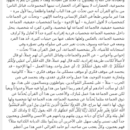
مجموعية، الحضارات لا يبنيها أفراد، الحضارات تبنيها المجموعات، قبائل الناس!
من بدائع القرآن أنه حين تحدَّث عن هذا الباب أوقفنا واطلعنا ربما لأول مرة –
هذا غير مأنوس طبعاً في الفكر الإنساني وخاصة الإلهي – وتحدَّث عن الجماعات
كشخصيات لا أقول اعتبارية – أيها الإخوة – وإنما كشخصيات حقيقية، الجماعة
شخصية حقيقية، فالجماعة كجماعة لها شخصية، والفرد كفرد له شخصية، ينحل
داخل شخصية الجماعة شخصيات فردية إفرادية كثيرة جداً لا تُعادِل ولا تُرادِف
شخصية الجماعة، بالعكس ولعلها تختلف عنها من حيثيات كثيرة، خُذ هذا الفرد
وضعه في جماعته وسوف يحدث تغير حتى في سلوكه وفي تصوّره وفي
استجاباته للأشياء، تأثَّر بشخصية الجماعة، أين فعل القرآن هذا؟ تحدَّث –
إخواني وأخواتي – عن الأمم والجماعات وقبائل الناس أن لهم عملاً، لو قال
لأعمالاً لكانت طريقة إفرادية، لكنه قال لهم عملاً، قال الله
فَقُل لِّي عَمَلِي وَلَكُمْ
عَمَلُكُمْ ۖ
۩، الله يقول
عَمَلُكُمْ ۖ
۩، أي عمل واحد، وهذا العمل – أيها الإخوة – قد
يتجسد في موقف فكري أو موقف مسلكي ما، موقف فكري – مثلاً – كالوثنية
ومُحارَبة عقيدة التوحيد، هذا عمل واحد فكري عقدي، وقد يتجسد في شن
الحرب – مثلاً – على مُعسكَر المُوحِّدين، يتواطؤون ويتسالمون على هذا، مع
أنك لو سألت آحادهم أو أفرادهم ربما أنفوا من هذا ورأوا فيه صيالاً وعدواناً وبغياً
لكن ضمن الجماعة هذا عمل مُبارَك، والأعجب من هذا أن القرآن يُحدِّثنا عن
ذوق الجماعة مثلما يُحدِّثنا عن شخصية الجماعة، هذه الجماعة لها شخصية ولها
ذوق، لها ذائقة، لها مزاج، قال الله
وَلَا تَسُبُّوا الَّذِينَ يَدْعُونَ مِنْ دُونِ اللَّهِ فَيَسُبُّوا
اللَّهَ عَدْوًا بِغَيْرِ عِلْمٍ كَذَلِكَ زَيَّنَّا لِكُلِّ أُمَّةٍ عَمَلَهُمْ
۩، الله يقول
زَيَّنَّا
۩ ولذلك كل
أهل مِلة وكل أتباع أي ديانة يرون مِلتهم وديانتهم هي الأحسن والأفضل ويعجبون
جداً كيف تسنى وكيف سهل على الآخرين أن يتديَّنوا بتلك الديانة الكذائية مثلاً؟
فهم يعجبون، وكلٌ يعجب من صاحبه، أبو حامد الغزالي اعتبر هذا من أعظم