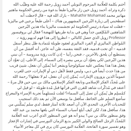
أختم بكلمة للعلّامة المرحوم النوبلي أحمد زويل رحمة الله عليه وطيَّب الله
ذكره وثراه، أحمد زويل حين زار ماليزيا طبعاً بدعوة من رئيس الحكومة ماهتير
مهاتير محمد Mahathir Mohamad – بارك الله فيه – قال لاحظت أنه
اصطحبني إلى زيارة البُرجين المشهورين هناك – أعلى طبعاً برجين في ماليزيا
– فقلت له سيادة رئيس الحكومة لم تجشمت ماليزيا بناء هذين البُرجين
الشاهقين المُكلِفين جداً وهي في بداية طريقها للنهضة؟ فقال لي بروفيسور
Professor زويل الذي حصل كالتالي – انظروا إلى هذا فهم لديهم رؤية -،
المُواطِن الماليزي أو الفرد الماليزي لعقود طويلة مُتمادية ظل ينظر أسفل
قدميه – أي تحت قدميه، فقد الثقة بنفسه، ظن أنه عاجز، أنه أفشل من أن
يستطيع أن يلحق بالآخرين -، فنحن رأينا – إذن كانت رؤية مدروسة – أن نبني
هذين البُرجين لكي يتعوَّد أن يرمي ببصره إلى السماء، إلى الأعلى، إن تعوَّد أن
يفعل هذا هذا ينعكس عليه سيكولوجياً ويشعر أننا يُمكِن أن نفعل، شيئ قريب
من هذا حدث أيضاً في دبي، وليس فقط لأهل دبي أو الإمارات، حتى للعرب
عموماً الذين يزورون الإمارات، يُمكِن إذن أن نفعل، لم لا نفعلها؟ رحمة الله
على مُجدِّد الفكر الإسلامي ونابغة الفكر الإسلامي مالك بن نبي حين قال مرةً –
أعتقد في مُذكّرات شاهد للقرن التي قرأتها قبل مُدة طويلة – لو قيل لي
كمُسلِم هل يُمكِن أن تصل إلى السماء؟ لقلت مُستلهِماً تجربة الإسراء والمعراج
سأضع السلم على الحائط، سأفعل ما بوسعي الآن ثم بعد ذلك استجيب
للتحديات الأُخرى، التحدي الآن أن أصعد ثلاثة أمتار فقط، لدي سلم يُمكِّنني من
هذا، سأفعل هذا، لكن كيف أبلغ أسباب السماء التي بلغها محمد بن عبد الله
وفق منظور مالك بن نبي؟ يبدو أنه هو عين المنظور الذي أعرب عنه العلّامة
المُجدِّد الرجل الصالح والولي الكبير بديع الزمان النورسي في إشارات الإعجاز
وهو تفسير سورة الفاتحة، العلّامة النورسي كان يرى في كل معاجز الأنبياء