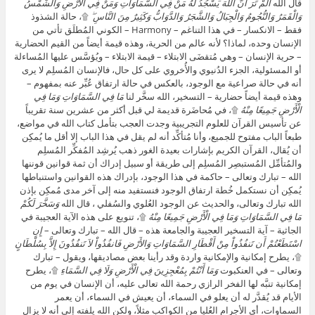
قال الله
أَلَمْ تَرَ أَنَّ اللَّهَ يَسْجُدُ لَهُ مَنْ فِي السَّمَاوَاتِ وَمَنْ فِي الْأَرْضِ وَالشَّمْسُ
وَالْقَمَرُ وَالنُّجُومُ وَالْجِبَالُ وَالشَّجَرُ وَالدَّوَابُّ وَكَثِيرٌ مِنَ النَّاسِ ۖ
۩، حالة الشذوذ
فقط – الانكسار – في هذا التناغم – Harmony – الكوني المُطلَق تأتي من
الإنسان وحده، لماذا؟ لأنه عالم من الحرية، وهذه قيمة أيضاً من القيم الحضارية
– حرية الإنسان – وهي مُتقضَى الابتلاء – قيمة الابتلاء – ويُؤسَّس عليها المُساءلة
أو المسئولية، الجزء الدُنيوي والأُخروي على كل حال، فالإنسان المُسلِم لا يرى
أنه في حالة صراعية مع الوجود، بالعكس في حالة ارتفاق عُبِّر عنه بمفهوم –
وهذه قيمة أيضاً حضارية – التسخير، الله سخَّر لنا
مَا فِي السَّمَاوَاتِ وَمَا فِي
الْأَرْضِ جَمِيعًا مِنْهُ
۩، في مُحاضَرة قديمة لي قبل أكثر من عشرين سنة تقريباً
عن تأسيس القرآن للعلوم التجريبية وجدت العجب بتأمل كتاب الله في مواضع،
طبعاً الباب مفتوح للجميع، وأنا مُتأكِّد أنه لم يقل في هذا الباب إلا أقل ما يُمكِن
أن يُقال، القرآن الكريم بإشارات بعيدة الغور ذهب يُرشِد المُفكِّر المُسلِم
والمُتأمِّل المُستبصِر المُسلِم إلى طريقة أو سبيل إدراك أن ثمة قوانين قوننها
الله – تبارك وتعالى – حاكمة في هذا الوجود، بإدراك هذه القوانين واستنباطها
يُمكِن أن نستكمل خُطة ارتفاق الوجود فنستفيد منه إلى آخر مدى مُمكِن بإذن
الله تبارك وتعالى، والحديث عن الوجود العُلوي والسُفلي ، قال الله
وَسَخَّرَ لَكُمْ
مَا فِي السَّمَاوَاتِ وَمَا فِي الْأَرْضِ جَمِيعًا مِنْهُ
۩، تنويع على هذه الآية العجيبة في
الجاثية – آية التسخير العجيبة والجامعة هذه – قال الله – تبارك وتعالى –
إِنِ
اسْتَطَعْتُمْ أَن تَنفُذُواْ مِنْ أَقْطَارِ السَّمَاوَاتِ وَالأَرْضِ فَانفُذُواْ لاَ تَنفُذُونَ إِلاَّ بِسُلْطَانٍ
۩، يطرح إمكانية والإمكانية واردة وقد رأينا بعض مصاديقها، ويقول – تبارك
وتعالى – في العنكبوت
وَمَا أَنْتُمْ بِمُعْجِزِينَ فِي الْأَرْضِ وَلَا فِي السَّمَاءِ
۩، يطرح
إمكانية تنبَّه لها الفخر الرازي رحمة الله تعالى عليه، أن الإنسان في يوم من
الأيام قد يُقدَّر له أن يعلو في السماء، أن يعيش في السماء، أن يعمر
السماوات، أي الأجرام العُليا من الكواكب مثلاً، ولكن الله يلفته إلى أنه لا يزال