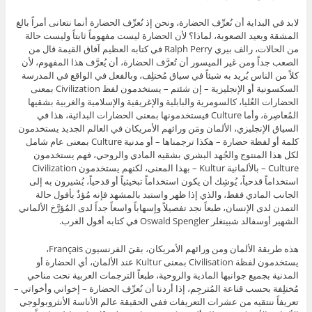
لابد في البداية أن نُعرِّف الحضارة، ونحن إذ نُعرِّف الحضارة أنما نتعانى أمراً بالغ
المشقة وبعيد الصعوبة، لماذا؟ لأن الحضارة ليست مفهوماً ثابتاً وليست حالة
من الحالات، رالف بيري Ralph Perry في كتابه العظيم آفاق القيمة قال من
الصعب جداً ومن غير الميسور أن تُعرَّف الحضارة، أن يُعرَّف هذا المفهوم، لأن
كلاً من الناس يُريد به شيئاً في سياق مُختلِف، وبالفعل في الواقع في المدرسة
السكسونية أو الإنجليزية – إن شئتم – يستخدمون لفظ Civilization بمعنى
الحضارات العُليا، كالسومرية والبابلية والإغريقية والإسلامية والغربية بشقيها
المُعاصِرة، وأما Culture فيستخدمونها بمعنى الحضارات البدائية، هذا في
السياق الإنجليزي، الألمان ومَن ورائهم الأمريكان في العالم الجديد يستخدمون
كلمة أو لفظة حضارة – هكذا ترجمناها – أو مدنية Culture بمعنى عام شامل
لكل هذا المنتوج والجُهد البشري بشقيه المادي والروحي، فهم يستخدمون
Culture – بالألمانية Kultur – بهذا المعنى، لكنهم يستخدمون Civilization
استخداماً قدحياً، يُوشِك أن يكون استخداماً تبخيثياً أو قدحياً، يُشيرون به إلى
الجانب المادي فقط، والذي إذا ظهر واستبد بالمشهد فإنه مُؤذٌ بأفول حالة
التمدن لدى الإنسان، طبعاً نجد تفصيلاً وإسهاباً واسعاً جداً لدى المُؤرَّخ الألماني
الشهير أوسفالد شبينغلر Oswald Spengler في كتابه أفول الغرب.
هذه طريقة الألمان ومن ورائهم الأمريكان، بقيَ الفرنسيون Français،
يستخدمون لفظة Civilisation بمعنى Kultur عند الألمان، أي الحضارة أو
المدنية بجميع جوانبها المادية والروحية، طبعاً الترجمات العربية نحت مناحي
مُختلِفة بحسب قناعة المُترجِم، إذا أردنا أن نُعرِّف الحضارة – إخواني وأخواتي –
تعريفاً ننتقيه من عشرات التعريفات ففي الحقيقة عالم الأناسة الأنثروبولوجي