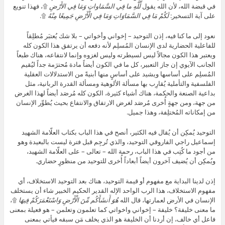
في قبضة الله، لأن الله يقول
لِّلَّهِ ما فِي السَّمَاواتِ وَمَا فِي الأَرْضِ
۩، فهذا تنويع
على آية التسخير:
لَكُمْ مَا فِي السَّمَاوَاتِ وَمَا فِي الْأَرْضِ جَمِيعًا مِنْهُ
۩.
نعود إلى ما كنا فيه، إذن التوحيد – إخواني وأخواتي – بلا شك يُعتبَر مُطلِقاً
للفاعلية الحضارية لدى الإنسان المُسلِم لأنه دفعه أن يرتفق هذا الكون كله
ويعتبر هذا الكون مجالاً ليس لسيطرته وليس لغزوه وإنما لانتفاعه، هناك طبعاً
الجانب الآيوي إن جاز التعبير، كل ما في الكون أيضاً مادة مُحترَمة جداً ليُقيم
المُسلِم على أساسها ويشيد على أساسٍ منها أبنيةً من الاستدلالات العقلية
الفلسفية والتأملية يُقارِب بها مسألة الألوهية ومسألة القدرة الربانية، مثل
بداعية الصنعة والحكمة، هناك أشياء كثيرة، الكون كله مُرصَد أيضاً لهذا الغرض
من جهة، ومن جهةٍ أُخرى مُرصَد لغرض الارتفاق والانتفاع بحيث يُطوِّر الإنسان
من إمكاناته المُختلِفة، وهذا جميل.
التوحيد يُمكِن أن يُقال فيه الكثير، أنصح في هذا الباب بكتاب العلّامة الشهيد
إسماعيل راجي الفاروقي التوحيد، والذي تُرجِم قبل فترة ليست بالبعيدة وهو
من أجود ما كُتِب في هذا الباب، رحمة الله – تعالى – على العلّامة الشهيد،
ويُمكِن أن يُضيف آخرون أيضاً أبعاداً أُخرى للتوحيد من منظورٍ حضاري.
إذن لدينا البداية مع مفهوم أو قيمة التوحيد، هناك بعد التوحيد الاستخلاف، أي
مفهوم الاستخلاف، هذا الرب الواحد الإله القدير الحكيم الخبير شاء أن يستخلف
الإنسان في الأرض لعمارتها، قال الله
هُوَ أَنشَأَكُم مِّنَ الْأَرْضِ وَاسْتَعْمَرَكُمْ فِيهَا
۩،
ما معنى خليفة؟ خليفة – إخواني واخواتي كما تعلمون وتعلمن – هو فعيلة بمعنى
فاعل أي خالف، إن أردنا أن الخليفة هو الذي يخلف مَن سبقه فيأتي بمعنى