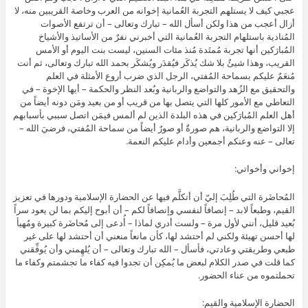
عجبي كيف لا يستلهم التجربة العُمانية إخوانه من العرب وخاصة القريبين منه، لا
أزال أعجب من هذا ولكن أسأل الله – تبارك وتعالى – أن ترتفع الأصوات
المُنادية باستلهام التجربة العُمانية التي أخبرني نفرٌ من الأساتيذ والأشياخ
المُبارَكين أنها تجربة مُمتَدة مُنذ مئات السنين، ليست بنت اليوم أو الأمس
القريب، وهذا شيئٌ بلا شك يُذكَر فيُقدَر ويُشكَر بحمد الله تبارك وتعالى، ثم أنت
مُنعَمٌ عليكم بسماحة المُفتي، الرجل الذي ضرب أروع الأمثلة في العلم
والتحقيق مع الزُهد والتواضع والربانية وبُعد النظر والحكمة – أيها الإخوة – في
التعاطي مع الأمور كلها التي يتصل بها من قريب أو من بعيد ومَن دونه أيضاً من
أهل العلم المُبارَكين في هذه البلدة الذين لم ألمس فيمَن اتصل سببي بأسبابهم
إلا التواضع والربانية، هم صورةٌ أو صورٌ أيضاً من سماحة المُفتي، فرضيَ الله –
تعالى – عنه وعنكم أجمعين وأدام عليكم النعمة.
إخواني وأخواتي:
المُحاضَرة التي طُلِبَ إليّ أن أتكلَّم فيها عن الحضارة الإسلامية ودورها في تعزيز
القيم، وطبعاً لابد – إنصافاً لنفسي وإنصافاً لكم – أن أبوح إليكم بما لن يعود سراً
بُعيد قليل، أنني لأول مرة – ولست أدري لماذا – أُدعى إلى مُحاضَرة كبيرة ومُهيأ
لها أحسن تهيئة ولكني لم أحتشد لها، كأن مانعاً منعني أن أحتشد لها على غير
طبعي وطريقتي وعادتي، فأسأل – الله تبارك وتعالى – أن يُلهِمني وأن يُوفِّقني
كما قلت في صدر الكلام لبعض ما يُمكِن أن تجدوا فيه كفاء ما تجشمتم وكفاء ما
تحملتموه من عناء الحضور.
الحضارة الإسلامية والقيم: