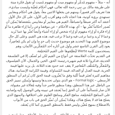
أنه – مثلاً – مفهوم مُدمِّر أو مفهوم ميت أو مفهوم مُميت أو نقول فكرة ميتة
على طريقة مالك بن نبي رحمة الله تعالى، فهي أحكام مُعيَّنة وليست مباديء،
هذا تعريف أكثر قصوراً، ومنهم مَن يجعلها الاثنين معاً، يقول هي أحكام ومعايير
تستهدي برؤية كونية، هذا اتجاه ثالث وهو أقرب إلى الأول، على كل حال الأول
أعتقد أنه أكثر ضبطاً وانضباطاً، القيم هي معايير أو مقاييس بمُقتضاها يُمكِن أن
نُصدِر أحكاماً نُعبِّر بها – أي بهذه الأحكام – عن موقفنا وعن رأينا إزاء ظاهرة ما أو
إزاء فكرة أو إزاء مفهوم أو إزاء شخص أو إزاء أشياء وأيضاً نُعبِّر بها عما نُريد
وعما لا نُريد وعما نرغب فيه وعما لا نرغب فيه، هذه هي القيم، وعلى كل حال
موضوع القيم بهذا التحديد هو موضوع حديث إلى حدٍ ما وإن لم يكن مُعاصِراً،
يعود إلى القرن التاسع عشر وأول مَن أثاره أحد المُفكِّرين الألمان، وهم
يستخدمون كلمة Werte ليُطلِقوها على القيم المُختلِفة.
في القديم تحدَّث الفلاسفة عن أنواع من القيم لكن لم تُصنَّف إلا في الفلسفة
الحديثة، فذكروا ثلاثة قيم شهيرة رئيسة: الحق، الخير، والجمال، الآن الفيلسوف
والمُفكِّر والمُثقَّف المُعاصِر لا يقف عند حدود هذه الثلاثة، بل يزيد عليها قيمة
الحرية، قيمة العدل أو العدالة، قيمة المُساواة، وقيمة الكرامة الإنسانية، هناك
مفاهيم كثيرة تُعتبَر قيماً كُلية وفق ما يُعبِّرون، قيمة الحق كان يُزعَم أن المنطق
الأرسطي – Formal logic – هو الذي يتولى تحديدها وتبيينها ويُمكِن تمييز الحق
من الباطل عبر هذا المنطق، وهذا منظور قاصر جداً وفيه مُغالاة غير مقبولة،
الآن صار مُتسالَماً على أن الحق إنما يُعتمَد في تبيينه وفي الوصول إليه وإصابته
على المناهج المُختلِفة، مناهج الفكر ومناهج العلوم على اختلافها، والمنهج الذي
يصلح هنا قد لا يصلح هناك، وهكذا يُمكِن أن نُميِّز الحق في باب من الأبواب
بالاضطلاع بمنهج مُعيَّن وليس فقط بالمنطق الصوري كما كان يُعتقَد.
الحق والخير، الخير هو المبحث الأخلاقي، أي مبحث علم الأخلاق وهذا واضح، ثم