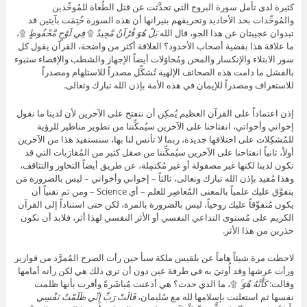
كثيرة لدى تأمل سورة البروج التي تحدَّثت عن قتل الطُغاة للمُوحِّدين
والمُوحِّدات بخد الأخاديد وتحريقهم بنيرانها أن هذه السورة خُتِمَت بآيتين قد
تبدوان عجيبتان عن هذا الجو، قال الله
بَلْ هُوَ قُرْآنٌ مَّجِيدٌ
۩
فِي لَوْحٍ مَّحْفُوظٍ
۩،
ما علاقة هذا بقضية أصحاب الأخدود؟ العلاقة أكثر من واضحة، القرآن يقول كل
سور الابتلاء والإنكسار والمحن ومُحاوَلات أيضاً الإجهاز والشطب والإقصاء ستبوء
بالفشل ما دامت هذه الصحائف الإلهية تُشكِّل مصدراً للاستلهام ومصدراً
للاستعراف ومصدراً للإيمان في هذه الأمة بإذن الله تبارك وتعالى.
إذن اعتماداً على القرآن العظيم يُمكِن أن ننفتح على الآخرين لأن لدينا ما نقول
إخواني وأخواتي، انفتاحنا على الآخرين سيُمكِّننا من تطوير مناظير للرؤية
للمُشكِلات على اختلافها جديدة، ربما لا تأنس لنا بها، سنستفيد هذا من الآخرين
أولاً، ثانياً انفتاحنا على الآخرين سيُمكِّننا من صقل كثير من المُقارَبات التي قد
تكون لدينا لكنها غير مصقولة أو غير مُكتمِلة، عن طريق أيضاً التحاور والتثاقف،
وهذا مُفيد بإذن الله تبارك وتعالى، ثالثاً – إخواني وأخواتي – ليس بالضرورة مَن
يتفوَّق عليك علمياً بالمعنى المُعاصِر للعلم – أي Science – ومن ثم تقنياً أن
يكون مُتفوِّقاً عليك روحياً، ليس بالضرورة بالمرة، لكن حتى استناداً إلى القرآن
الكريم على مُستوى التداعي النفسي أو الأثر النفسي لهذا أثر، فلابد أن نكون
حذرين من هذا الأثر.
لاحظت مرة شيئاً هاماً عن بلقيس ملكة سبأ حين رأت الصرح المُمرَّد من قوارير
ورأت عرشها وقد أُوتيَ به في طرفة عين دون أن ترى ذلك هي لكن رأته أمامها
وقالت:
كَأَنَّهُ هُوَ ۚ
۩، ما الذي حدث؟ هي أذعنت مُباشَرةً وأقرت بأنها ظلمت
نفسها ثم استعلنت بإسلامها لله مع سُليمان،
قَالَتْ رَبِّ إِنِّي ظَلَمْتُ نَفْسِي