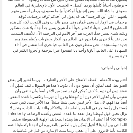
– يرطنون أحياناً كأهلها وربما أفضل – الخطيب الأول بالإنجليزية في العالم
سعودي ما شاء الله، ليس إنجليزياً أو كندياً وإنما سعودي، يرطن أحسن منهم
بلغتهم – لكن أين الترجمة؟ هنا قد يقول لي أحدكم تُوجَد ترجمات، تُوجَد
ترجمات في الإمارات وفي عُمان وفي مصر بالذات وفي الكويت لكن كل هذه
المشاريع لا تُعتبَر شيئاً، لا تُعتبَر شيئاً أبداً، شيئ يسير جداً جداً، بلا شك مشكور
ولكنه شيئ يسير جداً، العرب هم آخر الأمم في الترجمة الآن للأسف الشديد،
نحن تقريباً لا ندري ماذا يدور في العالم من أفكار ونظريات ونُظم ومفاهيم
جديدة ومُستجِدة، نحن مقطوعون عن العالم، فبالحري أننا نفشل في أداء
الشهادة على العالم، آباؤنا وأجدادنا انفتحوا عبر الترجمة وأنجزوا الكثير في
فترة يسيرة.
إخواني وأخواتي:
أختم بهذه النُقطة – نُقطة الانفتاح على الآخر والتعارف – وربما نُشير إلى بعض
الضوابط، كيف يُمكِن أن ننفتح دون أن نذوب؟ هذا هو السؤال، كيف يُمكِن أن
ننفتح دون أن نذوب؟ كيف يُمكِن أن نستفيد من الآخر أيضاً وأن ننتقي وأن
نقتبس وأن نُحاوِر الآخر دون أن تُبهِظنا ودون أن تهزمنا وتكسرنا عُقدة النقص،
أيضاً هذا مُهِم، لأن هذا الآخر ليس يعني شيئاً ضئيلاً، هذا الآخر شيئ كبير، شيئ
مُستفحِل ومُستبحِر في العلوم والفلسفات والأفكار والتقنيات بالذات، ونحن لا
نزال نحبو، فهل تُبهِظنا وهل تقعد بنا عُقدة النقص وعُقدة الوضاعة Inferiority
complex؟ أنا أعتقد أن الإيمان هنا وهذه الصحائف الإلهية المحفوظة بحفظ
الله التي بين أيدينا لا أقول يُمكِن بل بالعكس بالضرورة أن تُنقِذنا وتُعطينا الثقة
الكاملة بأننا قادرون على أن نفعل، ربما تمت الإشارة من قبل في مُناسَبات