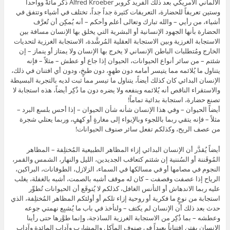
الألماني الأمريكي بعد ذلك ألفريد كروبر Alfred Kroeber ذكر مائةً وواحداً
وستين تعريفاً للحضارة، التعريفات كثيرة جداً جداً، تختلف في أشياء وتتفق في
أشياء، من رأيي – والله تبارك وتعالى أعلم وأحكم – أنه يُمكِن أن تُعرَّف
الحضارة بأنها الجهود الإنسانية أو البشرية التي يخلق بها الإنسان مسافة بين
الاستجابة الغرزية وبين الاستجابة العقلية المُرشَّدة، الاستجابة الغرزية لتحديات
الخارج ومُتطلبات الباطن الإنساني لا يخرج بها الإنسان ولا يمتاز أو ينماز – إن
شئتم – من سائر أنواع الحيوانات، الحيوان إذا جاع أو عطش – مثلاً – فإنه
يتناول ما يُلائمه مما يتيسر أمامه دون طهوٍ، دون طبخٍ، ودون أي افتنان في ذلك،
الإنسان البدائي كان كذلك أيضاً، يتناول ما تيسر مما ثبت لديه بالتجربة البسيطة
والاستقراء الناقص أنه يُلائمه وينفعه ولا يضره دون ما ذُكِر أيضاً، هذه استجابة لا
تصنع حضارة، استجابة بدائية تماماً!
أيضاً الحيوان – وفي هذا الإنسان شأنه شأن الحيوان – إذا أحس بلسع البرد –
مثلاً – فإنه يتقي ربما باللجوء وبالإيواء إلى مغارةٍ أو كهفٍ، وربما يعتلي شجرة
من عصف الريح، وكذلكم تفعل سائر صنوف الحيوانات!
أيضاً يُقدَّر أن الإنسان البدائي إزاء المظاهر الطبيعية المُختلِفة – المظاهر
المُوقَننة أو السُننية إن شئتم كتعاقب الجديدين، الليل والنهار، الشمس والقمر،
النجوم في مصامها أو في مسالكها في السماء، الزلازل، الطوفانات، البراكين،
الرياح إذا عصفت وقصفت – كان له موقف أشبه بالصمت، أشبه بالغفلة، يغلب
عليه ربما الاندهاش أو التأنس الغافل، كذلكم لا يُتوقَع أن الحيوانات تُطوِّر
استجابة من نوعٍ ما فكرية أو روحية إزاء تلكم أو أولئكم المظاهر المُختلِفة، الذي
حدث بعد ذلك أن الإنسان لم يكتف – ولنأخذ في باب ما يُشبِع نهمتي جوعه
وعطشه – بما ذُكِر من الاستجابة الغرزية الساذجة، وإنما طوَّرها حتى رأينا
الإنسان يفتن افتناناً بعيداً في صنوف المآكل والمشارب وآداب المائدة وآداب