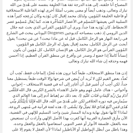
المصباح أنا خلقته، إلى هذه الدرجة ثقة هذا الخليفة بنفسه على هُدىً من الله
تبارك وتعالى، وذهب أيضاً أو مضى يضرب أمثلةً أُخرى لهذه الفاعلية الاستخلافية
أو فاعلية الخليفة المُؤمِن، ولذلك محمد إقبال كان يُؤذيه وكان يُزعِجه كثيراً هذه
السلبية التي يعيشها المُسلِم في الأعصار المُتأخِّرة هذه، كما يُقال مُسلِمو عصر
الانحطاط، كان يُؤذيه هذا جداً، ويرى أن المُؤمِن القرآني الذي بحث عنه جلال
الدين الرومي إذ ذهب بمصباحه كديوجين Diogenes اليوناني يبحث في الشارع
في رابعة النهار هو الرجل الكامل، قيل له عن ماذا تبحث؟ عن مَن تبحث؟ يقول
أبحث عن الرجل الكامل، محمد إقبال يقول له الرجل الكامل هو المُؤمِن،
المُؤمِن القرآني هو الرجل الكامل، هو الإنسان الكامل، كل مُؤمِن أن يكون
إنساناً كاملاً إذا خضع لـ وصدر عن وأفرغ عن منطق القرآن العظيم، إذا أحسن
فهمه وحذقه إن شاء الله تبارك وتعالى.
إذن هذا منطق الاستخلاف، طبعاً كما ترون هذه مُجرَّد إلماعات فقط، نُحِب أن
نُعدِّد بعض القيم لكن لا نُريد أن نُمعِن في شرحها وإلا الوقت طبعاً يستطيل معنا
جداً، لكن أُحِب أن أُشير قبل أن أُغادِر إلى أنه في قضية الاستخلاف – إخواني
وأخواتي – هناك عامل مُهِم وهو عامل الاهتداء بالشرع الكريم، قال الله
فَتَلَقَّى
آدَمُ مِنْ رَبِّهِ كَلِمَاتٍ فَتَابَ عَلَيْهِ
۩، بعد ذلك تم إهباط آدم إلى هذا العالم الذي
سيُمارِس فيه دوره الخلافي لكن على هُدىً من الله، قال الله
فَإِمَّا يَأْتِيَنَّكُمْ مِنِّي
هُدًى فَمَنِ اتَّبَعَ هُدَايَ فَلا يَضِلُّ وَلا يَشْقَى
۩، هذه لفتة قرآنية في مُنتهى الروعة،
لماذا؟ كأنها تقول نهاية وبداية المسار شيئ واحد: التسليم للإلهي في القضية،
الآن مأزق الحضارة الغربية أنها كفرت بهذا الأصل الإلهي وأرادت أن تستعيض
منه بالعقل، فلسفة الأنوار أو عصر التنوير، استعاضوا بالعقل والعقل وحده،
وهذا باطل من أبطل البواطيل أو الأباطيل، لماذا؟ لأن العقل لا يقوم إلا على