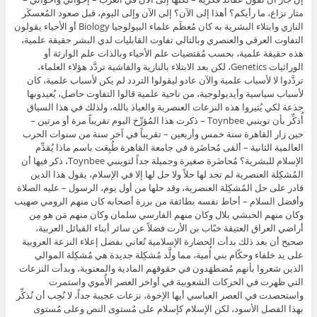
مثار نزاع، ما رأيكم؟ أهذا إلى الآن؟ إلى الآن وإلى اليوم، قبل صعود المُعسكَر
النازي وابتلاء البشرية به كان مُعظَم علماء البيولوجيا Biology أو الأحياء يقولون
التفاوت العرقي والعنصري وبالتالي تفاوت القابليات لدي البشر حقيقة علمية،
هذه حقيقة علمية، بحسب مُقتضيات علم الأحياء وبالذات علم الوارثة أو
الوراثيات Genetics، لكن بعد الابتلاء بالنازية والفاشية تردَّد هؤلاء العلماء،
تردَّدوا لا لأسباب علمية والآن عادو ليقولوا التردد لم يكن لأسباب علمية، كان
لأسباب سياسية وأيديولوجية، من ناحية علمية قالوا التفاوت حاصل، يُعيدونها
جذعة لكي يُثيروا هذه النزعات العنصرية والعياذ بالله، ولذلك في هذا السياق
أُذكِّر بأن توينبي Toynbee – ذكرت هذا المُؤرِّخ اليوم تقريباً مرة أو مرتين –
حين زار القاهرة سنة خمس وأربعين – تقريباً في آخر سنة من سنوات الحرب
العالمية الثانية – ألقى مُحاضَرة في جامعة القاهرة طُبِعَت باسم ماذا يُقدِّم
الإسلام للبشرية؟ مُحاضَرة صغيرة وجميلة جداً لتوينبي Toynbee، ذكر فيها أن
المُشكِلة العنصرية لم تجد لها حلاً ولا حل لها إلا في الإسلام، يقول هذا الدين
قادر على حل المُشكِلة العنصرية، وقد حلها من أول يوم، الرسول – عليه الصلاة
وأفضل السلام – أحاط نفسه بطائفة من بررة أصحابه كان منهم الرومي صهيب
وكان منهم الحبشي بلال وكان منهم الفارسي سلمان وكان منهم مَن هو مِن
أراضي العراق العتيقة خبّاب بن الأرت فضلاً عن سائر أبناء القبائل العربية،
صحيح أن بعد ذلك بدأت الحضارة الإسلامية تُعاني بفضل إعلاء النزعة العروبية
على يد خلفاء وحكّام بني أُمية، مما ولَّد مُشكِلة جديدة هي مُشكِلة الموالي
الذين شعروا بأنهم مُضطهَدون في حقوقهم المادية والمعنوية، وبدأت النزعات
التي ظهرت في الحركات الشعوبية في أواخر العصر الأُموي واستمرت
واستحصدت في العصر العباسي أيها الإخوة، نزعات عجيبة جداً، لا نُحِب أن نُذكِّر
بهذا الفصل الأسود، لكن الإسلام كإسلام على مُستوى النص وعلى مُستوى