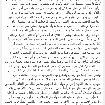
نُحدِّدها بمعيار بسيط جداً، ننظر ونُفكِّر في منظومة القيم الإسلامية – يُمكِن أن
نُرتِّبها طبعاً، أنا لم أفعل هذا لكن يُجتهَد في هذا من غير واحد من أهل الفكر
والذكر بإذن الله تبارك وتعالى – أو في مجموعة القيم الإسلامية لنرى ما هي
القيم التي يُمكِن أن تُؤثِّر وتفعل فعلها في تحفيز الطاقة الحضارية، في تحفيز
الفاعلية الحضارية، ما هي القيم التي يُمكِن لو فعلتها الأمة في نفسها – بإذن
الله تبارك وتعالى – أن تبني بها حضارة وأن تُقلِع بها حضارياً من جديد؟ هذه هي
القيم الحضارية، طبعاً – كما قلت – في رأس هذه القيم تأتي القيمة الكُلية
التوحيد، وهذا ما لحظه توينبي Toynbee، أنت حين تُوحِّد الله – تبارك وتعالى –
تكون تماماً على حد ما قال المُفتي المُجتهد محمد عبده عبداً لله وحده وسيداً
لكل شيئٍ بعده، أنت تتحلَّل بضربة واحدة من العبودية للمظاهر الكونية أو
الطبيعة ومن الخوف من بعض هذه المظاهر، لكنك لا تدخل أيضاً في حالة
صراعية مع هذه المظاهر، هذا مزلق الفكر الغربي، مزلق المشوار الحضاري
الغربي الذي الآن بات يُهدِّد مصير الكوكب، وللأسف يبدو أن خط الرجعة غير
مُتاح، غير مُتاح وغير مُراد أيضاً، وهذا يتعلَّق بقيم أُخرى ببُناة هذه الحضارة ورُعاة
هذه الحضارة، لكن في المنظور الإسلامي العلاقة مع الطبيعة ومع الوجود ليست
علاقة صراعية، يُقال لك غزو الفضاء وغزو الطبيعة، لماذا يُقال غزو؟ ليس غزواً
وليس فتحاً، إنما هو ارتفاق وانتفاع بهذه الموجودات وبهذه الكائنات التي
تشركنا وتشترك معنا في العبودية لله وحده لا إله إلا هو، أخوات لنا، كل
موجودات هذا الكون إخوة وأخوات لنا، المُؤمِن يشعر بحالة من التناغم المُطلَق
في هذا الوجود، عُبِّرَ عنها قرآنياً بقول الله – تبارك وتعالى –
يَا جِبَالُ أَوِّبِي مَعَهُ
وَالطَّيْرَ وَأَلَنَّا لَهُ الْحَدِيدَ
۩، حالة من التناغم والمطواعية والتآزر عجيبة جداً، كان
إذا سبَّح نبي الله داود – عليه الصلاة وأفضل السلام – الله أو ذكره أوَّبت – أي
ردَّدت ورجَّعت من ورائه – الجبال – شيئ عجيب جداً – والطير أيضاً، حالة عجيبة،