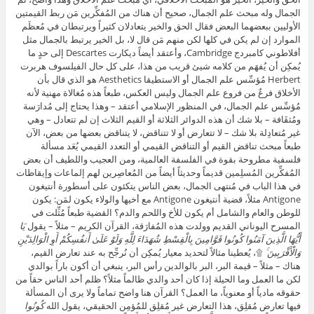
الجمال وله مبحث علم الجمال، صحيح أن هناك من المُفكِّرين مَن ربط القيمتين
الأوليين ببعضهما البعض فقال الحق والخير يتعادلان كثيراً ويرتبطان في مُعظَم
الموارد إن لم يكن في كلها لكن منهم مَن قال لا، بل الخير يرتبط بالجمال مثل
أفلاطوني كامبردج Cambridge، وأعتقد أيضاً ديكارت Descartes إلى حدٍ ما
يُمكِن أن يُفهَم من كلامه شيئ قريب من هذا، على كل حال الفيلسوف هربرت
Herbert مُؤسِّس علم الجمال أو الاستطيقا Aesthetics هو الذي قال بأن
الأخلاق فرعٌ من فروع علم الجمال وليس العكس، طبعاً هذه مُغالاة مهنية لأنه
مُؤسِّس علم الجمال، في المنظور الإسلامي أعتقد – وهذا يحتاج إلى مُدارَسة
ومُثقَافة – بلا شك أن هذه الدوائر الثلاثة أو القيم الثلاث إن لم تتعادل – وهي
غير مُتعادِلة بلا شك – لا تتعارض أو لا تتناقض، لا يتناقض بعضها من بعض، الآن
طبعاً مبحث تناقض القيم أو التناقض القيمي أو التعدد القيمي يُعَد مسألة
فلسفية مطروحة بقوة في الفلسفة العالمية، ومن العجيب واللطيف أن بعض
المُفكِّرين المُسلِمين قديماً وحديثاً أيضاً من المُعاصِرين لهم إلماعات وإيقاظات
في هذا الباب في مُنتهى الجمال، بعض الناس يتكئون على أسطورة أنتيغون
Antigone مثلاً، قضية أنتيغون Antigone مع أخيها والولاء يكون لمَن: يكون
للوطن والعام والشامل أم يكون للأخ واللحم والدم؟ القضية طبعاً مُثِّلت في
المسرح اليوناني القديم وولدت هذه المُفارَقة، القرآن الكريم – مثلاً – يقول
يَا
أَيُّهَا الَّذِينَ آمَنُوا كُونُوا قَوَّامِينَ بِالْقِسْطِ شُهَدَاءَ لِلَّهِ وَلَوْ عَلَىٰ أَنفُسِكُمْ أَوِ الْوَالِدَيْنِ
وَالْأَقْرَبِينَ ۚ
۩، يُعطينا مثالاً لتحديد معيار يُمكِن أن نُرجِّح به عند تعارض القيم،
هناك – مثلاً – قيمة البر، البر بالوالدين رأس البر، ينبغي أن أكون باراً بوالدي
لكن ما العمل وما الحيلة إذا كان أحد والدي ظالماً مثلاً؟ ظلم أحد الناس حقاً من
حقوقه مادياً أو معنوياً، ما العمل؟ القرآن هنا واضح تماماً ولا يرى أن المسألة
فيها تعارض مُقلِق، هذا التعارض غير مُقلِق للمُؤمِن الحقيقي، يقول الله
كُونُوا