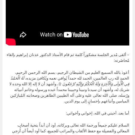
– ألقى مُدير الجلسة مشكوراً كلمة ثم قام الأستاذ الدكتور عدنان إبراهيم بإلقاء
مُحاضَرته:
أعوذ بالله السميع العليم من الشيطان الرجيم، بسم الله الرحمن الرحيم،
الحمد لله رب العالمين، الحمد لله حمداً يُوافي نعمه ويُكافئ مزيده،
لَهُ الْحَمْدُ
فِي الْأُولَى وَالْآَخِرَةِ وَلَهُ الْحُكْمُ وَإِلَيْهِ تُرْجَعُونَ
۩، وأشهد أن لا إله إلا الله وحده لا
شريك له، وأشهد أن سيدنا ونبينا وحبيبنا محمداً عبده ورسوله وخاتم أنبيائه
ورُسله، صلى الله تعالى عليه وعلى آله الطيبين الطاهرين وصحابته المُبارَكين
الميامين وأتباعهم بإحسانٍ إلى يوم الدين.
أما بعد، أحبتي في الله، إخواني وأخواتي:
السلام عليكم جميعاً ورحمة الله تعالى وبركاته، أود أن أبداً بتحية أصحاب
المعالي والفضيلة مع حفظ الألقاب والمراتب للجميع، كما أود أيضاً أن أُزجي