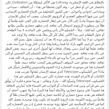
بالإطلاق في اللغة الإنجليزية، وCulture هي الأكثر مُشكِلةً من Civilization، لكن
باختصار عن لي أو خطر لي – وقد أكون مُخطئاً في هذا – أن الثقافة – سيداتي
وساداتي، إخواني وأخواتي – هي الصور المُختلِفة من الإنتاج الحضاري الإنساني
التي يبرز فيها المنظور العقدي أو الرؤيوي للإنسان، بمعنى أنه يُمكِن للإنسان
أن يُنتِج منتوجاً مادياً، إلى الآن نحن في إطار الحضارة، فإن ألقى عليه طابعاً أو
ظلاً من منظوره الرؤيوي استحال إلى ثقافة، إذن مظهر حضاري يتلبَّس بطابع
ثقافي، كما قلنا – مثلاً – المُسلِم الآن يأتي ويجلس على المائدة، لا يبدأ الطعام
أو تناول الطعام حتى يبدأ الأكبر، يُقال كبِّر كبِّر مثلاً، هذه ثقافة، ولا تُوجَد عند
الحيوان، ثم لا يبدأ هذا الأكبر ومَن دونه إلا بعد أن يُبسمِل، يقول بسم الله
الرحمن الرحيم، اللهم بارك لنا فيما رزقتنا وقنا عذاب النار وزِدنا خيراً منه، هذه
ثقافة، طبعاً لها أصل ديني، وهناك ثقافات لها أصول أُخرى غير دينية، بغض النظر
عن ذلك هذه ثقافة، نفس الشيئ يحدث حين ينظر المُسلِم إلى الشمس أو إلى
القمر، حين يرى القمر بدراً تماً ويدعو بالدعاء المعروف: ربي وربك الله، هذه
ثقافة، ثقافة تتجاوز حتى الموقف الميتافيزيقي البحت، ثقافة دينية، طبعاً
الحضارة هنا غير موجودة، الحضارة إزاء النجوم والشموس والأقمار تتمثَّل في
ماذا؟ في التلسكوب Telescope الذي صنعه الإنسان مُحاوِلاً تقريب هذه
الكائنات أو الأجرام البعيدة، هذه حضارة، لكن حين ينظر المُسلِم عبر هذا
التلسكوب Telescope ويُسبِّح الله – تبارك وتعالى – وربما تحفزه فكرة أن يُوفِّق
بين نص قرآني وبين هذه السابحات أو الثوابت في السماء فإنه يُمارِس الثقافة
هنا مُعتمِداً على منتوج حضاري، والأمثلة أيضاً هنا كثيرةٌ جداً ولا تنتهي، أعتقد أن
الثقافة هي هذه، منتوج حضاري أو خُلاصة حضارية يُلقي عليها الإنسان ظلاً أو
طابعاً من رؤيته الكونية، هذه الرؤية الكونية قد تكون رؤية توحيدية بفضل الله
كما في الحالة الإسلامية، في أصلها رؤية توحيدية، فنخرج إذن من الحضارة إلى
الثقافة، هل يُقال أن الثقافة تنويع على الحضارة؟ ليست تنويعاً وإنما تلوين، هي