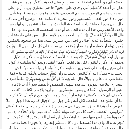
الابتلاء، أي من أعظم ابتلاء الله للبشر، الإنسان لو ذهب يُفكِّر بهذه الطريقة
لقال لم أعتقد كمُسلِم أنني وحدي على الحق؟ ها هم النصارى وربما أربوا على
الميارين، ها هم الهندوس، ها هم البوذيون، ها هم، ها هم، هذه محنة، هنا يأتي
دور ماذا؟ دور العقل المُستبصِر ودور التجربة الإيمانية، هذا موضوع آخر على كل
حال، إذن هذه الجماعة ذات الشخصية الواحدة لها أيضاً ذائقة ومزاج، لها ذوق
واحد، الأعجب من هذا أن هذه الجماعة أو هذه الشخصية المجموعية لها أجل –
قال الله
وَلِكُلِّ أُمَّةٍ أَجَلٌ ۖ
۩ – كما للحضارات وللأمم آجال، ليس على طريقة ابن
خلدون المُحدَّدة بثلاثة أجيال والجيل من عشرين سنة، هذا غير صحيح، بالعكس
مُعمَّر دولة أو حضارة أو مدنية أو مُجتمَع ألف سنة، على كل حال يقول الله
وَإِنْ مِنْ
قَرْيَةٍ إِلَّا نَحْنُ مُهْلِكُوهَا قَبْلَ يَوْمِ الْقِيَامَةِ أَوْ مُعَذِّبُوهَا عَذَابًا شَدِيدًا كَانَ ذَلِكَ فِي الْكِتَابِ مَسْطُورًا ۩،
ويقول أيضاً
وَلِكُلِّ أُمَّةٍ أَجَلٌ ۖ
۩، بعد ذلك الأُمم تُبعَث كما يُبعَث الأفراد، نتقبَّل
ونفهم أن الأفراد يُبعَثون لكن هل تُبعَث الأمم؟ تُبعَث، ويبدو أننا سنُبعَث لا أقول
على مرتين وإنما على مُستويين، سنُبعَث أفراداً ونُحاقَق ونُحاسَب ونُناقَش
الحساب – نسأل الله ألا نُناقَش الحساب وأن يُيسِّر حسابنا ويُيمِّن كتابنا – كما
سنُحاسَب جماعاتٍ وأجيالاً، قال الله
يَوْمَ نَدْعُو كُلَّ أُنَاسٍ بِإِمَامِهِمْ
۩، طبعاً نعرف
المخارج البلاغية، يقولون لك هذه سهلة، المقصود بأئمتهم سواءٌ أُريد بالإمام
النبي أو الرسول – كما قال بعض المُفسِّرين – أو أُريد بالإمام الكتاب – كتاب
الأعمال، أي كتب الأعمال قالوا – أو أُريد غير هذا، لكن نحن نُرجِّح أن الآية تُريد
منا أن نتلمَّح هذا الملحظ: لكل أمة ولكل جيل من الأجيال كتاب، هذا الجيل – مثلاً
نفترض – أو هذا النطاق البشري الذي قد يشترك فيه أكثر من جيل – ثلاثة أجيال
مُتزامِنين – تُعصَب بأجبنة كل مَن فيه مهام مُعيَّنة، تُناط بهم مهام مُحدَّدة، إن لم
يُنجِزوها سيُسألون عنها يوم القيامة كجيل، لن يُسأل الفرد كفرد لأنه لا يُمكِن أن
يُنجِز هذه المهام، هذا مُستحيل، وما كان يتيسَّر إنجازها إلا بجهود الجماعة في
حال اجتماعها كجماعة، إذن هناك سؤال، ولذلك هناك كتاب عمل لهذا الجيل أو