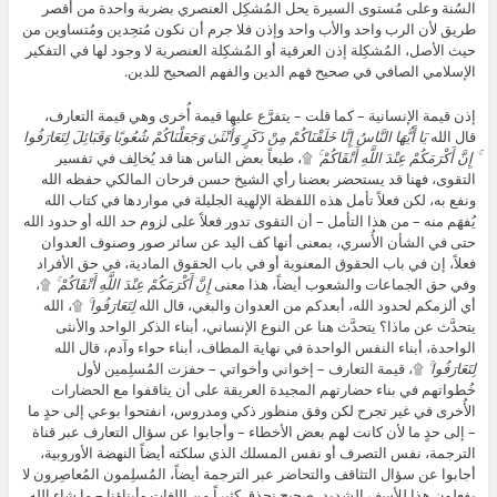
السُنة وعلى مُستوى السيرة يحل المُشكِل العنصري بضربة واحدة من أقصر
طريق لأن الرب واحد والأب واحد وإذن فلا جرم أن نكون مُتحِدين ومُتساوين من
حيث الأصل، المُشكِلة إذن العرقية أو المُشكِلة العنصرية لا وجود لها في التفكير
الإسلامي الصافي في صحيح فهم الدين والفهم الصحيح للدين.
إذن قيمة الإنسانية – كما قلت – يتفرَّع عليها قيمة أُخرى وهي قيمة التعارف،
قال الله
يَا أَيُّهَا النَّاسُ إِنَّا خَلَقْنَاكُمْ مِنْ ذَكَرٍ وَأُنْثَىٰ وَجَعَلْنَاكُمْ شُعُوبًا وَقَبَائِلَ لِتَعَارَفُوا
ۚ إِنَّ أَكْرَمَكُمْ عِنْدَ اللَّهِ أَتْقَاكُمْ ۚ
۩، طبعاً بعض الناس هنا قد يُخالِف في تفسير
التقوى، فهنا قد يستحضر بعضنا رأي الشيخ حسن فرحان المالكي حفظه الله
ونفع به، لكن فعلاً تأمل هذه اللفظة الإلهية الجليلة في مواردها في كتاب الله
يُفهَم منه – من هذا التأمل – أن التقوى تدور فعلاً على لزوم حد الله أو حدود الله
حتى في الشأن الأُسري، بمعنى أنها كف اليد عن سائر صور وصنوف العدوان
فعلاً، إن في باب الحقوق المعنوية أو في باب الحقوق المادية، في حق الأفراد
وفي حق الجماعات والشعوب أيضاً، هذا معنى
إِنَّ أَكْرَمَكُمْ عِنْدَ اللَّهِ أَتْقَاكُمْ ۚ
۩،
أي ألزمكم لحدود الله، أبعدكم من العدوان والبغي، قال الله
لِتَعَارَفُوا ۚ
۩، الله
يتحدَّث عن ماذا؟ يتحدَّث هنا عن النوع الإنساني، أبناء الذكر الواحد والأنثى
الواحدة، أبناء النفس الواحدة في نهاية المطاف، أبناء حواء وآدم، قال الله
لِتَعَارَفُوا ۚ
۩، قيمة التعارف – إخواني وأخواتي – حفزت المُسلِمين لأول
خُطواتهم في بناء حضارتهم المجيدة العريقة على أن يثاقفوا مع الحضارات
الأُخرى في غير تجرح لكن وفق منظور ذكي ومدروس، انفتحوا بوعي إلى حدٍ ما
– إلى حدٍ ما لأن كانت لهم بعض الأخطاء – وأجابوا عن سؤال التعارف عبر قناة
الترجمة، نفس التصرف أو نفس المسلك الذي سلكته أيضاً النهضة الأوروبية،
أجابوا عن سؤال التثاقف والتحاضر عبر الترجمة أيضاً، المُسلِمون المُعاصِرون لا
يفعلون هذا للأسف الشديد، صحيح نحذق كثيراً من اللغات وأبناؤنا – ما شاء الله