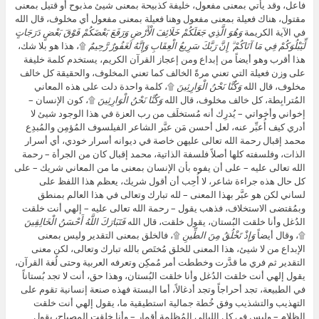
فاعل، وقد يأتي بمعنى مفعول، خليفة كذبيحة بمعنى شيئ مذبوح أو قتيل بمعنى
مقتول، هناك فعيلة بمعنى مفعول وهنا فعيلة بمعنى مفعول أي مخلوف، قال الله
في الآية الكريمة
وَهُوَ الَّذِي جَعَلَكُمْ خَلَائِفَ الْأَرْضِ وَرَفَعَ بَعْضَكُمْ فَوْقَ بَعْضٍ دَرَجَاتٍ
لِّيَبْلُوَكُمْ فِي مَا آتَاكُمْ ۗ إِنَّ رَبَّكَ سَرِيعُ الْعِقَابِ وَإِنَّهُ لَغَفُورٌ رَّحِيمٌ
۩، هذا هو بلا شك،
هذا أقرب وهو أيضاً من إبداع ومن إعجاز القرآن الكريم، يستخدم كلمة خليفة
على وزن فعيلة التي تعني مرةً الخالف كما تعني المخلوف، والحقيقة كل خالف
مخلوف، قال الله
وَكُنَّا نَحْنُ الْوَارِثِينَ
۩، كلمة واحدة دلت على هذه المعاني
المُترابِطة، كل خالف مخلوف، قال الله
وَكُنَّا نَحْنُ الْوَارِثِينَ
۩، كون الإنسان –
إخواني وأخواتي – يُدرِك أنه مُستخلَف من رب العزة في هذا الوجود شيئ لا
أدري كيف أُعبِّر عنه، لعل أحسن مَن عبَّر الشاعر الفيلسوف المُؤمِن والمُبدِع
محمد إقبال رحمة الله تعالى عليهن خاصة في ديوانه أسرار خودي، أي أسرار
الذات، وفلسفته كلها أصلاً فلسفة الذاتية، محمد إقبال كان من الجرأة – رحمة
الله تعالى عليه – على أن يفوه بأن الإنسان بمعنى ما من المعاني شريك – على
كل حال هذه جراءة شاعر، لا أُحِب أن أقول شريك، يعظم هذا اللفظ على
لساني لكن هو عبَّر بهذا المعنى – لله تبارك وتعالى في هذا العالم بمنطق
وبمُقتضى الاستخلاف، فذهب يقول – رحمة الله تعالى عليه – إلهي أنت خلقت
الدُغل وأنا خلقت البُستان، يقول خلقت، قال الله
فَتَبَارَكَ اللَّهُ أَحْسَنُ الْخَالِقِينَ
۩، وقال أيضاً
وَإِذْ تَخْلُقُ مِنَ الطِّينِ
۩، فالخلق بمعنى التقدير وليس بمعنى
الإبداع من لا شيئ، هذا المعنى للخلق مُختَص بالله تبارك وتعالى، لكن معنى
التقدير ثم فري ما قدَّرت وخططت أمر مُمكِن وتعرفه العربية وحتى لُغة القرآن،
يقول إلهي أنت خلقت الدُغل وأنا خلقت البُستان، وهذا حق، أنت لا تجد بُستاناً
في الطبيعة، تجد أحراجاً وتجد أدغالاً، أما البستة فهذه صنعة إنسانية تقوم على
التهذيب والتشذيب وفق خُطة جمالية استطيقية ما، يقول إلهي أنت خلقت
الظلام – وليس في كل الليالي المُظلِمة أقمار – وأنا خلقت المصباح، يقول