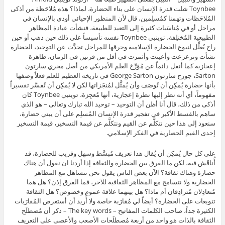
Toynbee شلت قدرة الإنسان على بناء الحضارة، لماذا؟ هذه مُلاحَظة من أذكى
المُلاحَظات وتهمنا كمُسلِمين، قال لأن المنظور الإحيائي أودى بالإنسان في
مراحل أو في مُناسَبات كثيرة إلى التعبد للطبيعة، فنشأت عبادة المظاهر
الطبيعية المُختلِفة، توينبي Toynbee نفسه تأسيساً على ذلك حين ذهب أو حين
راح يُعلِّل لنبوغ الحضارة الإسلامية وحرقها للمراحل تحدَّث عن التوحيد، الحضارة
نشأت وترعرعت وأعينت وأثمرت في أقل من قرنين في الزمان، ظاهرة
إعجازية كما أنقل دائماً عن مُؤرِّخ العلم الأمريكي من أصل مجري سارتون
Sarton، جورج سارتون George Sarton في تاريخه العظيم للعلم فعلاً وصفها
بأنها حضارة يُمكِن أن تُوصَف وأن يُمثَّل لمُنجَزاتها لكن لا يُمكِن أن تُفسَّر تفسيراً
مفهوماً، أي أنه نظر إليها نظرة إعجازية، أنها مُعجِزة، توينبي Toynbee كان
أذكى من ذلك، قال أنا أظن أن التوحيد – توحيد الله تبارك وتعالى – هو الذي
ساهم بالقسط الأكبر في تفجير قدرة الإنسان المُسلِم على أن يبني حضارة،
سنعود إلى هذا حين نتكلَّم عن القيم ونتكلَّم عن قيمة التسخير، قيمة التسخير
إحدى القيم الحضارية في الفكر الإسلامي.
على كل حال يُمكِن أن يُقال هذا تعريف مُبسَّط وسهل وقريب للحضارة، قد
أُناقَش فيه، لكن ما الفرق بين الحضارة والثقافة إذا أردنا ان نقول أن هناك
حضارة وهناك ثقافة؟ الآن بعض الناس يقول نحن نتساهل مع المظاهر
الحضارية ولا نتسامح مع المظاهر الثقافية للآخر، فما الفرق إذن؟ هل هما
مُتعادِلان مُترادِفان أم ماذا؟ هل بينهما علاقة عموم وخصوص؟ هل الثقافة
تنويعات على الحضارة؟ أيضاً لي مُقارَبة خاصة ولا أُريد أن أستعرض المُقارَبات
الكثيرة جداً، صاحب الكلمات المفاتيح – The key words – ذكر أن مُصطلَح
الثقافة بالذات هو واحد من أربعة مُصطلَحات الأصعب والأعصى على التعريف