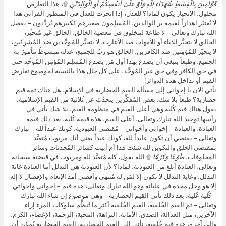
قَوَّامِينَ بِالْقِسْطِ شُهَدَاءَ لِلَّهِ وَلَوْ عَلَىٰ أَنفُسِكُمْ أَوِ الْوَالِدَيْنِ
۩، هذا التعارض
محلول، الانحياز يكون لماذا؟ للعدل، إذا انحزت للعدل في المنظور القرآني هذا
لا يُعتبَر اهداراً لقيمة بر الوالدين، المُسلِمون صغيرهم ككبيرهم يُردِّدون – بفضل
الله تبارك وتعالى – لا طاعة لمخلوق في معصية الخالق، الخالق غير مُتحيِّز،
الخالق لا يتحيَّز للآباء أو للأمهات ضد الأغارب، لا يتحيَّز للمُوحِّدين ضد المُشرِكين،
لا يتحيَّز للمُؤمِنين ضد الكافرين، الخالق هو ربٌ للجميع، عدله مبسوطٌ مأمورٌ به
الجميع، وطبعاً ينبغي أن يصدع بهذا أول مَن يصدع المُسلِم المُؤمِن المُوحِّد حتى
في حق الكافر وفي حق غير المُوحِّد، على كل حال هذا بالنسبة لموضوع تعارض
القيم أو تداخل هذه الدوائر!
نأتي الآن يا إخواني إلى مسألة القيم الحضارية في الإسلام، هل هناك ثمة قيم
حضارية؟ طبعاً بلا شك، بعض المُفكِّرين يتحدَّث عن ثُلاثية من القيم الإسلامية،
يقول هناك قيم كُلية وهي أعلى القيم في منظومة القيم، بلا شك يأتي في
رأسها توحيد الله تبارك وتعالى، أعلى القيم، هذه قيمة كُلية، بعد ذلك قيمة
العبادة، والعبادة – إخواني وأخواتي – مُقتضى العبودية، كونك عبداً لله – تبارك
وتعالى – يقتضي أن تكون عابداً لله، كونك عبداً يعني أنك مربوب مُتعبَّد
بمقتضى الخلق والتكوين لله شئت هذا أم أبيت كسائر المُحدَثات وسائر
المخلوقات،
طَوْعًا وَكَرْهًا
۩ الله يقول، كله مُتعبَّد لله ومربوب في قبضته سبحانه
وتعالى، العبادة أبلغ من العبودية، لماذا؟ لأن العبودية هي التذلل أما العبادة غاية
التذلل، وغاية التذلل لا تكون إلا لمَن له مُنتهى وأقصى أمد الإنعام والإفضال لا إله
إلا هو وجل مجده في عليائه وهو الله تبارك وتعالى، هذه قيم – إخواني واخواتي
– كُلية عُلية، بعد ذلك تأتي القيم الحضارية – وهي موضوع إن شاء الله تبارك
وتعالى – ثم القيم الخُلقية، القيم الخُلقية أكثر ما تُنظِّم سلوكات المرء إزاء
الآخرين، مثل العدالة، الصدق، الأمانة، النزاهة، المحبة، الرحمة، الإغضاء، الكرم،
وإلى آخره، هذه قيم خُلقية، نأتي إلى القيم الحضارية، القيم الحضارية يُمكِن أن