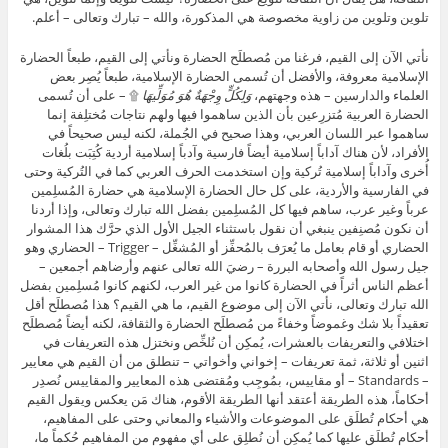
تلوين وتلوين من زاوية مخصوصة هي المذكورة، والله – تبارك وتعالى – أعلم.
نأتي الآن إلى القيم، فرغنا من مُصطلَح الحضارة ونأتي إلى القيم، طبعاً الحضارة
الإسلامية معروفة، والأفضل أن تُسمى الحضارة الإسلامية، طبعاً يُصِر بعض
العلماء والدارسين – هذه وجهتهم،
وَلِكُلٍّ وِجْهَةٌ هُوَ مُوَلِّيهَا
۩ – على أن تُسمى
الحضارة العربية مُتزرِعين بأن الذين ساهموا فيها ولهم نتاجات مُختلِفة إنما
ساهموا عبر اللسان العربي، وهذا صحيح في الجُملة، لكنه ليس صحيحاً في
الأفراد، لأن هناك آداباً إسلامية أيضاً فارسية وآدباً إسلامية أردية كُتِبَت بلُغات
أُخرى وآداباً إسلامية تُركية وإن استخدمت الحرف العربي كما في التُركية وحتى
في الفارسية والأردية، على كل حال الحضارة الإسلامية هي حضارة المُسلِمين
عرباً وغير عرب، ساهم فيها كل المُسلِمين بفضل الله تبارك وتعالى، وإذا أردنا
أن نكون مُصنِفين ينبغي أن نقول باستثناء الجيل الأول الذي حرَّك هذا المشوار
الحضاري أو قام بعامل ما يُعرَف بالمُحفِّز أو المُشغِّل – Trigger – الحضاري وهو
جيل رسول الله وأصحابه البررة – رضيَ الله تعالى عنهم وأرضاهم أجمعين –
أعظم الناس أثراً في الحضارة كانوا من غير العرب، لكنهم كانوا مُسلِمين بفضل
الله تبارك وتعالى، نأتي الآن إلى موضوع القيم، ما هي القيم؟ هذا مُصطلَح أقل
تعقيداً بلا شك وغموضاً وخفاءً من مُصطلَح الحضارة والثقافة، لكنه أيضاً مُصطلَح
اختلافي والتعريفات بالعشرات، يُمكِن أن نُلخِّص ونختزل هذه التعريفات في
اثنين أو ثلاثة، ثمة تعريفات – إخواني وأخواتي – تنطلق من أن القيم هي معايير
– Standards – أو مقاييس، بمُوجِب ومُقتضى هذه المعايير والمقاييس نُصدِر
أحكاماً، هذه الطريقة أعتقد أنها الطريقة الأقوم، هناك مَن يعكس ويقول القيم
هي أحكام تُطلَق على الموضوعات والأشياء والمعاني وحتى على المفاهيم،
أحكام تُطلَق عليها كما يُمكِن أن نُطلِق على أي مفهوم من المفاهيم حُكماً ما،