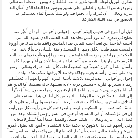
شكري الجزيل لجناب السيد مُدير جامعة السُلطان قابوس – حفظه الله تعالى –
ومَن دونه من الأساتيذ والعاملين على تسيير وتيسير هذا اللقاء الذي أسأل الله –
تبارك وتعالى – أن يُبارِكه وأن تجدوا فيه ولو شيئاً يسيراً كفاء تجشمكم عناء
الحضور في هذه الليلة المُبارَكة.
قبل أن أشرع في حديثي إليكم أحبتي – إخواني وأخواتي – أود أن أُعبِّر عما
يعتلج في صدري مُنذ يوم أمس تجاه هذا البلد الحبيب الذي يشهد الله أنني
أحببته حُباً جماً عن بُعد، أحببته للقائي بعد العُمانيين والعُمانيات هناك في أوروبا،
ولمست منهم طيب الخُلق وطهارة المسلك وعفة اللسان وجانباً لا يخفى من
الحكمة والرزانة والهدوء وحالة عامة من الرضا، وما إن وطأت قدماي هذا البلد
الكريم حتى مار هذا الشعور موراً ثم انداح وانبسط لأجدني أُعبِّر بهذه الكلمة
وأسأل الله أن أكون مُنصِفاً فيها مُقتصِداً، قلت كأن الله – تبارك وتعالى – وضع
يده على عُمان، وأسأله بعزته وجلاله وقُدسه ألا يرفعها عنكم، هذه البلدة –
إخواني وأخواتي – بلدة فريدة بلا شك بأشياء كثيرة، أفهم وأتفهَّم أن مُعظَمكم
ربما لا يشعر بها لقُربه – مسيس قربه – لأنه يعيشها، حالة معيشة، أما الذين هم
أمثالنا مِمَن يردون على هذه البلدة المُبارَكة من خارجها فيجدون شيئاً مُتميِّزاً
إلى الغاية، فضلاً عن حالة المُواطَنة التامة بين كل أطياف هذا المُجتمَع على
اختلاف خلفياتهم، سواء أكانت عرقية أم دينية أم مذهبية وإلى آخره، فإن هناك
حالةً – كما قلت – من السكينة والرضا والهدوء تعم كل مَن رأيت، كل مَن رأيت
إن في مُؤسَّسات أو في المساجد أو حتى في الشوارع من المُشاة، وهذا من
فضل الله – تبارك وتعالى – عليكم جميعاً، والفضل طبعاً أيضاً يُشكَر لأصحابه
وفي رأسهم على ما أنا مُوقِنٌ به حكمة جلالة السُلطان – أمتع الله بطول عُمره
في خيرٍ وعافية – التي قضت بأن يُدار الاجتماع الديني والاجتماع السياسي أيضاً
على أحسن طريقة مُمكِنة في هذا البلد العظيم الذي لا أزال أعجب ولم أقض