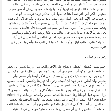
– يرطنون أحياناً كأهلها وربما أفضل – الخطيب الأول بالإنجليزية في العالم
سعودي ما شاء الله، ليس إنجليزياً أو كندياً وإنما سعودي، يرطن أحسن منهم
بلغتهم – لكن أين الترجمة؟ هنا قد يقول لي أحدكم تُوجَد ترجمات، تُوجَد
ترجمات في الإمارات وفي عُمان وفي مصر بالذات وفي الكويت لكن كل هذه
المشاريع لا تُعتبَر شيئاً، لا تُعتبَر شيئاً أبداً، شيئ يسير جداً جداً، بلا شك مشكور
ولكنه شيئ يسير جداً، العرب هم آخر الأمم في الترجمة الآن للأسف الشديد،
نحن تقريباً لا ندري ماذا يدور في العالم من أفكار ونظريات ونُظم ومفاهيم
جديدة ومُستجِدة، نحن مقطوعون عن العالم، فبالحري أننا نفشل في أداء
الشهادة على العالم، آباؤنا وأجدادنا انفتحوا عبر الترجمة وأنجزوا الكثير في
فترة يسيرة.
إخواني وأخواتي:
أختم بهذه النُقطة – نُقطة الانفتاح على الآخر والتعارف – وربما نُشير إلى بعض
الضوابط، كيف يُمكِن أن ننفتح دون أن نذوب؟ هذا هو السؤال، كيف يُمكِن أن
ننفتح دون أن نذوب؟ كيف يُمكِن أن نستفيد من الآخر أيضاً وأن ننتقي وأن
نقتبس وأن نُحاوِر الآخر دون أن تُبهِظنا ودون أن تهزمنا وتكسرنا عُقدة النقص،
أيضاً هذا مُهِم، لأن هذا الآخر ليس يعني شيئاً ضئيلاً، هذا الآخر شيئ كبير، شيئ
مُستفحِل ومُستبحِر في العلوم والفلسفات والأفكار والتقنيات بالذات، ونحن لا
نزال نحبو، فهل تُبهِظنا وهل تقعد بنا عُقدة النقص وعُقدة الوضاعة Inferiority
complex؟ أنا أعتقد أن الإيمان هنا وهذه الصحائف الإلهية المحفوظة بحفظ
الله التي بين أيدينا لا أقول يُمكِن بل بالعكس بالضرورة أن تُنقِذنا وتُعطينا الثقة
الكاملة بأننا قادرون على أن نفعل، ربما تمت الإشارة من قبل في مُناسَبات