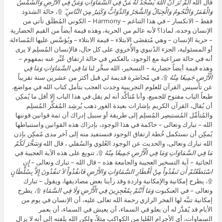
قال الله
أَلَمْ تَرَ أَنَّ اللَّهَ يَسْجُدُ لَهُ مَنْ فِي السَّمَاوَاتِ وَمَنْ فِي الْأَرْضِ وَالشَّمْسُ
وَالْقَمَرُ وَالنُّجُومُ وَالْجِبَالُ وَالشَّجَرُ وَالدَّوَابُّ وَكَثِيرٌ مِنَ النَّاسِ ۖ
۩، حالة الشذوذ
فقط – الانكسار – في هذا التناغم – Harmony – الكوني المُطلَق تأتي من
الإنسان وحده، لماذا؟ لأنه عالم من الحرية، وهذه قيمة أيضاً من القيم الحضارية
– حرية الإنسان – وهي مُتقضَى الابتلاء – قيمة الابتلاء – ويُؤسَّس عليها المُساءلة
أو المسئولية، الجزء الدُنيوي والأُخروي على كل حال، فالإنسان المُسلِم لا يرى
أنه في حالة صراعية مع الوجود، بالعكس في حالة ارتفاق عُبِّر عنه بمفهوم –
وهذه قيمة أيضاً حضارية – التسخير، الله سخَّر لنا
مَا فِي السَّمَاوَاتِ وَمَا فِي
الْأَرْضِ جَمِيعًا مِنْهُ
۩، في مُحاضَرة قديمة لي قبل أكثر من عشرين سنة تقريباً
عن تأسيس القرآن للعلوم التجريبية وجدت العجب بتأمل كتاب الله في مواضع،
طبعاً الباب مفتوح للجميع، وأنا مُتأكِّد أنه لم يقل في هذا الباب إلا أقل ما يُمكِن
أن يُقال، القرآن الكريم بإشارات بعيدة الغور ذهب يُرشِد المُفكِّر المُسلِم
والمُتأمِّل المُستبصِر المُسلِم إلى طريقة أو سبيل إدراك أن ثمة قوانين قوننها
الله – تبارك وتعالى – حاكمة في هذا الوجود، بإدراك هذه القوانين واستنباطها
يُمكِن أن نستكمل خُطة ارتفاق الوجود فنستفيد منه إلى آخر مدى مُمكِن بإذن
الله تبارك وتعالى، والحديث عن الوجود العُلوي والسُفلي ، قال الله
وَسَخَّرَ لَكُمْ
مَا فِي السَّمَاوَاتِ وَمَا فِي الْأَرْضِ جَمِيعًا مِنْهُ
۩، تنويع على هذه الآية العجيبة في
الجاثية – آية التسخير العجيبة والجامعة هذه – قال الله – تبارك وتعالى –
إِنِ
اسْتَطَعْتُمْ أَن تَنفُذُواْ مِنْ أَقْطَارِ السَّمَاوَاتِ وَالأَرْضِ فَانفُذُواْ لاَ تَنفُذُونَ إِلاَّ بِسُلْطَانٍ
۩، يطرح إمكانية والإمكانية واردة وقد رأينا بعض مصاديقها، ويقول – تبارك
وتعالى – في العنكبوت
وَمَا أَنْتُمْ بِمُعْجِزِينَ فِي الْأَرْضِ وَلَا فِي السَّمَاءِ
۩، يطرح
إمكانية تنبَّه لها الفخر الرازي رحمة الله تعالى عليه، أن الإنسان في يوم من
الأيام قد يُقدَّر له أن يعلو في السماء، أن يعيش في السماء، أن يعمر
السماوات، أي الأجرام العُليا من الكواكب مثلاً، ولكن الله يلفته إلى أنه لا يزال