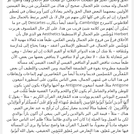
الجمال وله مبحث علم الجمال، صحيح أن هناك من المُفكِّرين مَن ربط القيمتين
الأوليين ببعضهما البعض فقال الحق والخير يتعادلان كثيراً ويرتبطان في مُعظَم
الموارد إن لم يكن في كلها لكن منهم مَن قال لا، بل الخير يرتبط بالجمال مثل
أفلاطوني كامبردج Cambridge، وأعتقد أيضاً ديكارت Descartes إلى حدٍ ما
يُمكِن أن يُفهَم من كلامه شيئ قريب من هذا، على كل حال الفيلسوف هربرت
Herbert مُؤسِّس علم الجمال أو الاستطيقا Aesthetics هو الذي قال بأن
الأخلاق فرعٌ من فروع علم الجمال وليس العكس، طبعاً هذه مُغالاة مهنية لأنه
مُؤسِّس علم الجمال، في المنظور الإسلامي أعتقد – وهذا يحتاج إلى مُدارَسة
ومُثقَافة – بلا شك أن هذه الدوائر الثلاثة أو القيم الثلاث إن لم تتعادل – وهي
غير مُتعادِلة بلا شك – لا تتعارض أو لا تتناقض، لا يتناقض بعضها من بعض، الآن
طبعاً مبحث تناقض القيم أو التناقض القيمي أو التعدد القيمي يُعَد مسألة
فلسفية مطروحة بقوة في الفلسفة العالمية، ومن العجيب واللطيف أن بعض
المُفكِّرين المُسلِمين قديماً وحديثاً أيضاً من المُعاصِرين لهم إلماعات وإيقاظات
في هذا الباب في مُنتهى الجمال، بعض الناس يتكئون على أسطورة أنتيغون
Antigone مثلاً، قضية أنتيغون Antigone مع أخيها والولاء يكون لمَن: يكون
للوطن والعام والشامل أم يكون للأخ واللحم والدم؟ القضية طبعاً مُثِّلت في
المسرح اليوناني القديم وولدت هذه المُفارَقة، القرآن الكريم – مثلاً – يقول
يَا
أَيُّهَا الَّذِينَ آمَنُوا كُونُوا قَوَّامِينَ بِالْقِسْطِ شُهَدَاءَ لِلَّهِ وَلَوْ عَلَىٰ أَنفُسِكُمْ أَوِ الْوَالِدَيْنِ
وَالْأَقْرَبِينَ ۚ
۩، يُعطينا مثالاً لتحديد معيار يُمكِن أن نُرجِّح به عند تعارض القيم،
هناك – مثلاً – قيمة البر، البر بالوالدين رأس البر، ينبغي أن أكون باراً بوالدي
لكن ما العمل وما الحيلة إذا كان أحد والدي ظالماً مثلاً؟ ظلم أحد الناس حقاً من
حقوقه مادياً أو معنوياً، ما العمل؟ القرآن هنا واضح تماماً ولا يرى أن المسألة
فيها تعارض مُقلِق، هذا التعارض غير مُقلِق للمُؤمِن الحقيقي، يقول الله
كُونُوا