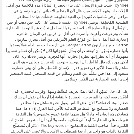
Toynbee شلت قدرة الإنسان على بناء الحضارة، لماذا؟ هذه مُلاحَظة من أذكى
المُلاحَظات وتهمنا كمُسلِمين، قال لأن المنظور الإحيائي أودى بالإنسان في
مراحل أو في مُناسَبات كثيرة إلى التعبد للطبيعة، فنشأت عبادة المظاهر
الطبيعية المُختلِفة، توينبي Toynbee نفسه تأسيساً على ذلك حين ذهب أو حين
راح يُعلِّل لنبوغ الحضارة الإسلامية وحرقها للمراحل تحدَّث عن التوحيد، الحضارة
نشأت وترعرعت وأعينت وأثمرت في أقل من قرنين في الزمان، ظاهرة
إعجازية كما أنقل دائماً عن مُؤرِّخ العلم الأمريكي من أصل مجري سارتون
Sarton، جورج سارتون George Sarton في تاريخه العظيم للعلم فعلاً وصفها
بأنها حضارة يُمكِن أن تُوصَف وأن يُمثَّل لمُنجَزاتها لكن لا يُمكِن أن تُفسَّر تفسيراً
مفهوماً، أي أنه نظر إليها نظرة إعجازية، أنها مُعجِزة، توينبي Toynbee كان
أذكى من ذلك، قال أنا أظن أن التوحيد – توحيد الله تبارك وتعالى – هو الذي
ساهم بالقسط الأكبر في تفجير قدرة الإنسان المُسلِم على أن يبني حضارة،
سنعود إلى هذا حين نتكلَّم عن القيم ونتكلَّم عن قيمة التسخير، قيمة التسخير
إحدى القيم الحضارية في الفكر الإسلامي.
على كل حال يُمكِن أن يُقال هذا تعريف مُبسَّط وسهل وقريب للحضارة، قد
أُناقَش فيه، لكن ما الفرق بين الحضارة والثقافة إذا أردنا ان نقول أن هناك
حضارة وهناك ثقافة؟ الآن بعض الناس يقول نحن نتساهل مع المظاهر
الحضارية ولا نتسامح مع المظاهر الثقافية للآخر، فما الفرق إذن؟ هل هما
مُتعادِلان مُترادِفان أم ماذا؟ هل بينهما علاقة عموم وخصوص؟ هل الثقافة
تنويعات على الحضارة؟ أيضاً لي مُقارَبة خاصة ولا أُريد أن أستعرض المُقارَبات
الكثيرة جداً، صاحب الكلمات المفاتيح – The key words – ذكر أن مُصطلَح
الثقافة بالذات هو واحد من أربعة مُصطلَحات الأصعب والأعصى على التعريف