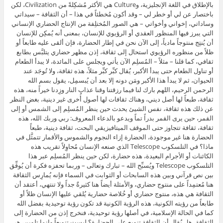
بالإطلاق في اللغة الإنجليزية، وCulture هي الأكثر مُشكِلةً من Civilization، لكن
باختصار عن لي أو خطر لي – وقد أكون مُخطئاً في هذا – أن الثقافة – سيداتي
وساداتي، إخواني وأخواتي – هي الصور المُختلِفة من الإنتاج الحضاري الإنساني
التي يبرز فيها المنظور العقدي أو الرؤيوي للإنسان، بمعنى أنه يُمكِن للإنسان
أن يُنتِج منتوجاً مادياً، إلى الآن نحن في إطار الحضارة، فإن ألقى عليه طابعاً أو
ظلاً من منظوره الرؤيوي استحال إلى ثقافة، إذن مظهر حضاري يتلبَّس بطابع
ثقافي، كما قلنا – مثلاً – المُسلِم الآن يأتي ويجلس على المائدة، لا يبدأ الطعام
أو تناول الطعام حتى يبدأ الأكبر، يُقال كبِّر كبِّر مثلاً، هذه ثقافة، ولا تُوجَد عند
الحيوان، ثم لا يبدأ هذا الأكبر ومَن دونه إلا بعد أن يُبسمِل، يقول بسم الله
الرحمن الرحيم، اللهم بارك لنا فيما رزقتنا وقنا عذاب النار وزِدنا خيراً منه، هذه
ثقافة، طبعاً لها أصل ديني، وهناك ثقافات لها أصول أُخرى غير دينية، بغض النظر
عن ذلك هذه ثقافة، نفس الشيئ يحدث حين ينظر المُسلِم إلى الشمس أو إلى
القمر، حين يرى القمر بدراً تماً ويدعو بالدعاء المعروف: ربي وربك الله، هذه
ثقافة، ثقافة تتجاوز حتى الموقف الميتافيزيقي البحت، ثقافة دينية، طبعاً
الحضارة هنا غير موجودة، الحضارة إزاء النجوم والشموس والأقمار تتمثَّل في
ماذا؟ في التلسكوب Telescope الذي صنعه الإنسان مُحاوِلاً تقريب هذه
الكائنات أو الأجرام البعيدة، هذه حضارة، لكن حين ينظر المُسلِم عبر هذا
التلسكوب Telescope ويُسبِّح الله – تبارك وتعالى – وربما تحفزه فكرة أن يُوفِّق
بين نص قرآني وبين هذه السابحات أو الثوابت في السماء فإنه يُمارِس الثقافة
هنا مُعتمِداً على منتوج حضاري، والأمثلة أيضاً هنا كثيرةٌ جداً ولا تنتهي، أعتقد أن
الثقافة هي هذه، منتوج حضاري أو خُلاصة حضارية يُلقي عليها الإنسان ظلاً أو
طابعاً من رؤيته الكونية، هذه الرؤية الكونية قد تكون رؤية توحيدية بفضل الله
كما في الحالة الإسلامية، في أصلها رؤية توحيدية، فنخرج إذن من الحضارة إلى
الثقافة، هل يُقال أن الثقافة تنويع على الحضارة؟ ليست تنويعاً وإنما تلوين، هي