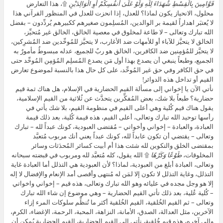
قَوَّامِينَ بِالْقِسْطِ شُهَدَاءَ لِلَّهِ وَلَوْ عَلَىٰ أَنفُسِكُمْ أَوِ الْوَالِدَيْنِ
۩، هذا التعارض
محلول، الانحياز يكون لماذا؟ للعدل، إذا انحزت للعدل في المنظور القرآني هذا
لا يُعتبَر اهداراً لقيمة بر الوالدين، المُسلِمون صغيرهم ككبيرهم يُردِّدون – بفضل
الله تبارك وتعالى – لا طاعة لمخلوق في معصية الخالق، الخالق غير مُتحيِّز،
الخالق لا يتحيَّز للآباء أو للأمهات ضد الأغارب، لا يتحيَّز للمُوحِّدين ضد المُشرِكين،
لا يتحيَّز للمُؤمِنين ضد الكافرين، الخالق هو ربٌ للجميع، عدله مبسوطٌ مأمورٌ به
الجميع، وطبعاً ينبغي أن يصدع بهذا أول مَن يصدع المُسلِم المُؤمِن المُوحِّد حتى
في حق الكافر وفي حق غير المُوحِّد، على كل حال هذا بالنسبة لموضوع تعارض
القيم أو تداخل هذه الدوائر!
نأتي الآن يا إخواني إلى مسألة القيم الحضارية في الإسلام، هل هناك ثمة قيم
حضارية؟ طبعاً بلا شك، بعض المُفكِّرين يتحدَّث عن ثُلاثية من القيم الإسلامية،
يقول هناك قيم كُلية وهي أعلى القيم في منظومة القيم، بلا شك يأتي في
رأسها توحيد الله تبارك وتعالى، أعلى القيم، هذه قيمة كُلية، بعد ذلك قيمة
العبادة، والعبادة – إخواني وأخواتي – مُقتضى العبودية، كونك عبداً لله – تبارك
وتعالى – يقتضي أن تكون عابداً لله، كونك عبداً يعني أنك مربوب مُتعبَّد
بمقتضى الخلق والتكوين لله شئت هذا أم أبيت كسائر المُحدَثات وسائر
المخلوقات،
طَوْعًا وَكَرْهًا
۩ الله يقول، كله مُتعبَّد لله ومربوب في قبضته سبحانه
وتعالى، العبادة أبلغ من العبودية، لماذا؟ لأن العبودية هي التذلل أما العبادة غاية
التذلل، وغاية التذلل لا تكون إلا لمَن له مُنتهى وأقصى أمد الإنعام والإفضال لا إله
إلا هو وجل مجده في عليائه وهو الله تبارك وتعالى، هذه قيم – إخواني واخواتي
– كُلية عُلية، بعد ذلك تأتي القيم الحضارية – وهي موضوع إن شاء الله تبارك
وتعالى – ثم القيم الخُلقية، القيم الخُلقية أكثر ما تُنظِّم سلوكات المرء إزاء
الآخرين، مثل العدالة، الصدق، الأمانة، النزاهة، المحبة، الرحمة، الإغضاء، الكرم،
وإلى آخره، هذه قيم خُلقية، نأتي إلى القيم الحضارية، القيم الحضارية يُمكِن أن