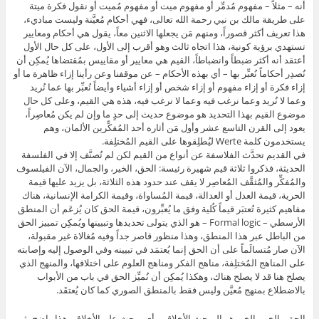
أنه – مثلاً – مفهوم مُدمِّر أو مفهوم ميت أو مفهوم مُميت أو نقول فكرة ميتة
على طريقة مالك بن نبي رحمة الله تعالى، فهي أحكام مُعيَّنة وليست مباديء،
هذا تعريف أكثر قصوراً، ومنهم مَن يجعلها الاثنين معاً، يقول هي أحكام ومعايير
تستهدي برؤية كونية، هذا اتجاه ثالث وهو أقرب إلى الأول، على كل حال الأول
أعتقد أنه أكثر ضبطاً وانضباطاً، القيم هي معايير أو مقاييس بمُقتضاها يُمكِن أن
نُصدِر أحكاماً نُعبِّر بها – أي بهذه الأحكام – عن موقفنا وعن رأينا إزاء ظاهرة ما أو
إزاء فكرة أو إزاء مفهوم أو إزاء شخص أو إزاء أشياء وأيضاً نُعبِّر بها عما نُريد
وعما لا نُريد وعما نرغب فيه وعما لا نرغب فيه، هذه هي القيم، وعلى كل حال
موضوع القيم بهذا التحديد هو موضوع حديث إلى حدٍ ما وإن لم يكن مُعاصِراً،
يعود إلى القرن التاسع عشر وأول مَن أثاره أحد المُفكِّرين الألمان، وهم
يستخدمون كلمة Werte ليُطلِقوها على القيم المُختلِفة.
في القديم تحدَّث الفلاسفة عن أنواع من القيم لكن لم تُصنَّف إلا في الفلسفة
الحديثة، فذكروا ثلاثة قيم شهيرة رئيسة: الحق، الخير، والجمال، الآن الفيلسوف
والمُفكِّر والمُثقَّف المُعاصِر لا يقف عند حدود هذه الثلاثة، بل يزيد عليها قيمة
الحرية، قيمة العدل أو العدالة، قيمة المُساواة، وقيمة الكرامة الإنسانية، هناك
مفاهيم كثيرة تُعتبَر قيماً كُلية وفق ما يُعبِّرون، قيمة الحق كان يُزعَم أن المنطق
الأرسطي – Formal logic – هو الذي يتولى تحديدها وتبيينها ويُمكِن تمييز الحق
من الباطل عبر هذا المنطق، وهذا منظور قاصر جداً وفيه مُغالاة غير مقبولة،
الآن صار مُتسالَماً على أن الحق إنما يُعتمَد في تبيينه وفي الوصول إليه وإصابته
على المناهج المُختلِفة، مناهج الفكر ومناهج العلوم على اختلافها، والمنهج الذي
يصلح هنا قد لا يصلح هناك، وهكذا يُمكِن أن نُميِّز الحق في باب من الأبواب
بالاضطلاع بمنهج مُعيَّن وليس فقط بالمنطق الصوري كما كان يُعتقَد.
الحق والخير، الخير هو المبحث الأخلاقي، أي مبحث علم الأخلاق وهذا واضح، ثم