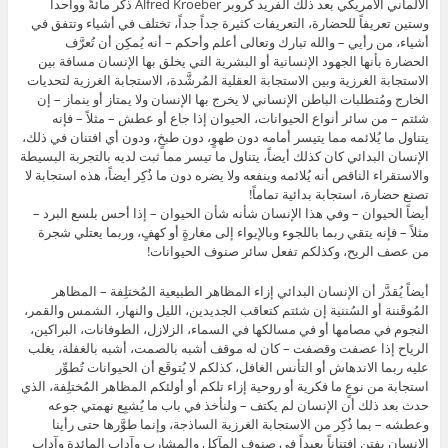
الألماني الأمريكي بعد ذلك ألفريد كروبر Alfred Kroeber ذكر مائةً وواحداً
وستين تعريفاً للحضارة، التعريفات كثيرة جداً جداً، تختلف في أشياء وتتفق في
أشياء، من رأيي – والله تبارك وتعالى أعلم وأحكم – أنه يُمكِن أن تُعرَّف
الحضارة بأنها الجهود الإنسانية أو البشرية التي يخلق بها الإنسان مسافة بين
الاستجابة الغرزية وبين الاستجابة العقلية المُرشَّدة، الاستجابة الغرزية لتحديات
الخارج ومُتطلبات الباطن الإنساني لا يخرج بها الإنسان ولا يمتاز أو ينماز – إن
شئتم – من سائر أنواع الحيوانات، الحيوان إذا جاع أو عطش – مثلاً – فإنه
يتناول ما يُلائمه مما يتيسر أمامه دون طهوٍ، دون طبخٍ، ودون أي افتنان في ذلك،
الإنسان البدائي كان كذلك أيضاً، يتناول ما تيسر مما ثبت لديه بالتجربة البسيطة
والاستقراء الناقص أنه يُلائمه وينفعه ولا يضره دون ما ذُكِر أيضاً، هذه استجابة لا
تصنع حضارة، استجابة بدائية تماماً!
أيضاً الحيوان – وفي هذا الإنسان شأنه شأن الحيوان – إذا أحس بلسع البرد –
مثلاً – فإنه يتقي ربما باللجوء وبالإيواء إلى مغارةٍ أو كهفٍ، وربما يعتلي شجرة
من عصف الريح، وكذلكم تفعل سائر صنوف الحيوانات!
أيضاً يُقدَّر أن الإنسان البدائي إزاء المظاهر الطبيعية المُختلِفة – المظاهر
المُوقَننة أو السُننية إن شئتم كتعاقب الجديدين، الليل والنهار، الشمس والقمر،
النجوم في مصامها أو في مسالكها في السماء، الزلازل، الطوفانات، البراكين،
الرياح إذا عصفت وقصفت – كان له موقف أشبه بالصمت، أشبه بالغفلة، يغلب
عليه ربما الاندهاش أو التأنس الغافل، كذلكم لا يُتوقَع أن الحيوانات تُطوِّر
استجابة من نوعٍ ما فكرية أو روحية إزاء تلكم أو أولئكم المظاهر المُختلِفة، الذي
حدث بعد ذلك أن الإنسان لم يكتف – ولنأخذ في باب ما يُشبِع نهمتي جوعه
وعطشه – بما ذُكِر من الاستجابة الغرزية الساذجة، وإنما طوَّرها حتى رأينا
الإنسان يفتن افتناناً بعيداً في صنوف المآكل والمشارب وآداب المائدة وآداب