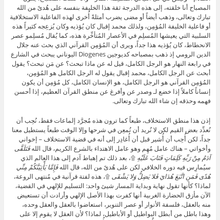
المصباح أنا خلقته، إلى هذه الدرجة ثقة هذا الخليفة بنفسه على هُدىً من الله
تبارك وتعالى، وذهب أيضاً أو مضى يضرب أمثلةً أُخرى لهذه الفاعلية الاستخلافية
أو فاعلية الخليفة المُؤمِن، ولذلك محمد إقبال كان يُؤذيه وكان يُزعِجه كثيراً هذه
السلبية التي يعيشها المُسلِم في الأعصار المُتأخِّرة هذه، كما يُقال مُسلِمو عصر
الانحطاط، كان يُؤذيه هذا جداً، ويرى أن المُؤمِن القرآني الذي بحث عنه جلال
الدين الرومي إذ ذهب بمصباحه كديوجين Diogenes اليوناني يبحث في الشارع
في رابعة النهار هو الرجل الكامل، قيل له عن ماذا تبحث؟ عن مَن تبحث؟ يقول
أبحث عن الرجل الكامل، محمد إقبال يقول له الرجل الكامل هو المُؤمِن،
المُؤمِن القرآني هو الرجل الكامل، هو الإنسان الكامل، كل مُؤمِن أن يكون
إنساناً كاملاً إذا خضع لـ وصدر عن وأفرغ عن منطق القرآن العظيم، إذا أحسن
فهمه وحذقه إن شاء الله تبارك وتعالى.
إذن هذا منطق الاستخلاف، طبعاً كما ترون هذه مُجرَّد إلماعات فقط، نُحِب أن
نُعدِّد بعض القيم لكن لا نُريد أن نُمعِن في شرحها وإلا الوقت طبعاً يستطيل معنا
جداً، لكن أُحِب أن أُشير قبل أن أُغادِر إلى أنه في قضية الاستخلاف – إخواني
وأخواتي – هناك عامل مُهِم وهو عامل الاهتداء بالشرع الكريم، قال الله
فَتَلَقَّى
آدَمُ مِنْ رَبِّهِ كَلِمَاتٍ فَتَابَ عَلَيْهِ
۩، بعد ذلك تم إهباط آدم إلى هذا العالم الذي
سيُمارِس فيه دوره الخلافي لكن على هُدىً من الله، قال الله
فَإِمَّا يَأْتِيَنَّكُمْ مِنِّي
هُدًى فَمَنِ اتَّبَعَ هُدَايَ فَلا يَضِلُّ وَلا يَشْقَى
۩، هذه لفتة قرآنية في مُنتهى الروعة،
لماذا؟ كأنها تقول نهاية وبداية المسار شيئ واحد: التسليم للإلهي في القضية،
الآن مأزق الحضارة الغربية أنها كفرت بهذا الأصل الإلهي وأرادت أن تستعيض
منه بالعقل، فلسفة الأنوار أو عصر التنوير، استعاضوا بالعقل والعقل وحده،
وهذا باطل من أبطل البواطيل أو الأباطيل، لماذا؟ لأن العقل لا يقوم إلا على