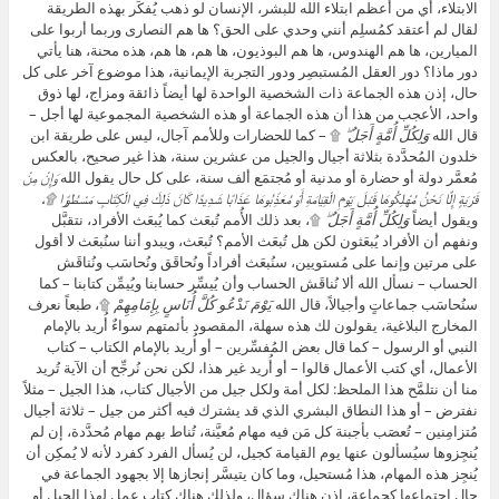
الابتلاء، أي من أعظم ابتلاء الله للبشر، الإنسان لو ذهب يُفكِّر بهذه الطريقة
لقال لم أعتقد كمُسلِم أنني وحدي على الحق؟ ها هم النصارى وربما أربوا على
الميارين، ها هم الهندوس، ها هم البوذيون، ها هم، ها هم، هذه محنة، هنا يأتي
دور ماذا؟ دور العقل المُستبصِر ودور التجربة الإيمانية، هذا موضوع آخر على كل
حال، إذن هذه الجماعة ذات الشخصية الواحدة لها أيضاً ذائقة ومزاج، لها ذوق
واحد، الأعجب من هذا أن هذه الجماعة أو هذه الشخصية المجموعية لها أجل –
قال الله
وَلِكُلِّ أُمَّةٍ أَجَلٌ ۖ
۩ – كما للحضارات وللأمم آجال، ليس على طريقة ابن
خلدون المُحدَّدة بثلاثة أجيال والجيل من عشرين سنة، هذا غير صحيح، بالعكس
مُعمَّر دولة أو حضارة أو مدنية أو مُجتمَع ألف سنة، على كل حال يقول الله
وَإِنْ مِنْ
قَرْيَةٍ إِلَّا نَحْنُ مُهْلِكُوهَا قَبْلَ يَوْمِ الْقِيَامَةِ أَوْ مُعَذِّبُوهَا عَذَابًا شَدِيدًا كَانَ ذَلِكَ فِي الْكِتَابِ مَسْطُورًا ۩،
ويقول أيضاً
وَلِكُلِّ أُمَّةٍ أَجَلٌ ۖ
۩، بعد ذلك الأُمم تُبعَث كما يُبعَث الأفراد، نتقبَّل
ونفهم أن الأفراد يُبعَثون لكن هل تُبعَث الأمم؟ تُبعَث، ويبدو أننا سنُبعَث لا أقول
على مرتين وإنما على مُستويين، سنُبعَث أفراداً ونُحاقَق ونُحاسَب ونُناقَش
الحساب – نسأل الله ألا نُناقَش الحساب وأن يُيسِّر حسابنا ويُيمِّن كتابنا – كما
سنُحاسَب جماعاتٍ وأجيالاً، قال الله
يَوْمَ نَدْعُو كُلَّ أُنَاسٍ بِإِمَامِهِمْ
۩، طبعاً نعرف
المخارج البلاغية، يقولون لك هذه سهلة، المقصود بأئمتهم سواءٌ أُريد بالإمام
النبي أو الرسول – كما قال بعض المُفسِّرين – أو أُريد بالإمام الكتاب – كتاب
الأعمال، أي كتب الأعمال قالوا – أو أُريد غير هذا، لكن نحن نُرجِّح أن الآية تُريد
منا أن نتلمَّح هذا الملحظ: لكل أمة ولكل جيل من الأجيال كتاب، هذا الجيل – مثلاً
نفترض – أو هذا النطاق البشري الذي قد يشترك فيه أكثر من جيل – ثلاثة أجيال
مُتزامِنين – تُعصَب بأجبنة كل مَن فيه مهام مُعيَّنة، تُناط بهم مهام مُحدَّدة، إن لم
يُنجِزوها سيُسألون عنها يوم القيامة كجيل، لن يُسأل الفرد كفرد لأنه لا يُمكِن أن
يُنجِز هذه المهام، هذا مُستحيل، وما كان يتيسَّر إنجازها إلا بجهود الجماعة في
حال اجتماعها كجماعة، إذن هناك سؤال، ولذلك هناك كتاب عمل لهذا الجيل أو