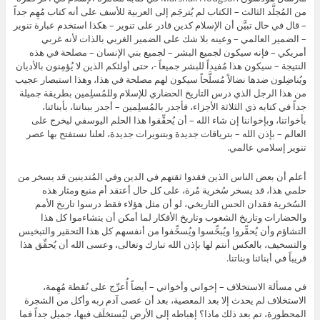
من المُجلَّد الثالث – الكتاب لم يُترجَم إلى العربية للأسف على أنه كتاب مُهِم جداً
– قال في حال تبيَّن أن الإسلام كدين قادر على تنوير – هكذا استخدم عبارة تنوير
– الضمير العالمي – وعينه بلا شك على الضمير الغربي بالذات لأنه غربي
أمريكي – فإنه سيكون لجميع البشر – لجميع بني الإنسان – مصلحة في هذه
النتيجة – سيكون هذا مُفيداً للبشر جميعاً -، حتى أولئكم الذين لا يُؤمِنون بالأديان
ويُناضِلون ضدها نضالاً مُسلَّحاً سيكون لهم مصلحة في هذا، وهذا استبصار عجيب
من هذا الرجل الذي درس التاريخ الحضاري للإسلام وللمُسلِمين بطريقة جميلة
جداً في كتابه ذي الثلاثة الأجزاء، فأجدر بالمُسلِمين – أجدر ببناتنا، بأبنائنا،
بأخواتنا، وبإخواننا إن شاء الله – أن يُحقِّقوا هذا الحلم اليوسفي ليخرج على
العالم – بإذن الله – بترياقات جديدة وبتنويرات جديدة، لعلنا نستفتح بها عصر
تنوير إسلامي عالمي.
أعلم أن بعض الناس الذين فقدوا ثقتهم في الدين وفي المُتدينين قد يسخر من
حلمي هذا، قد يسخر سُخرية مُرة، على كل حال أعتقد أم منبع ومثار هذه
السُخرية فقدان الحس التاريخي، لو أن مثل هؤلاء فقط درسوا تاريخ الأمم
والحضارات وتاريخ الشعوب وتاريخ الأفكار لما أمكن أن يتشاءموا كل هذا
التشاؤم وأن يُحقِّروا ويُبخِّسوا ويُسخِّفوا من أنفسهم كل هذا التحقير والتبخيس
والتسخيف، بالعكس أنتم لها بإذن الله تبارك وتعالى، وعسى الله أن يُحقِّق هذا
قريباً في أبنائنا وبناتنا.
في مسألة الاستخلاف – إخواني وأخواتي – أيضاً أُعرِّج على نُقطة مُهِمة،
الاستخلاف لم يحدث إلا بعد المعصية، بعد أن عصى آدم ربه وأكل من الشجرة
المحظورة، تم بعد ذلك ماذا؟ إهباطه إلى الأرض ليُستخلَف فيها، جميل جداً فما