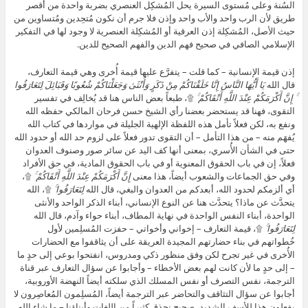
السُنة وعلى مُستوى السيرة يحل المُشكِل العنصري بضربة واحدة من أقصر
طريق لأن الرب واحد والأب واحد وإذن فلا جرم أن نكون مُتحِدين ومُتساوين من
حيث الأصل، المُشكِلة إذن العرقية أو المُشكِلة العنصرية لا وجود لها في التفكير
الإسلامي الصافي في صحيح فهم الدين والفهم الصحيح للدين.
إذن قيمة الإنسانية – كما قلت – يتفرَّع عليها قيمة أُخرى وهي قيمة التعارف،
قال الله
يَا أَيُّهَا النَّاسُ إِنَّا خَلَقْنَاكُمْ مِنْ ذَكَرٍ وَأُنْثَىٰ وَجَعَلْنَاكُمْ شُعُوبًا وَقَبَائِلَ لِتَعَارَفُوا
ۚ إِنَّ أَكْرَمَكُمْ عِنْدَ اللَّهِ أَتْقَاكُمْ ۚ
۩، طبعاً بعض الناس هنا قد يُخالِف في تفسير
التقوى، فهنا قد يستحضر بعضنا رأي الشيخ حسن فرحان المالكي حفظه الله
ونفع به، لكن فعلاً تأمل هذه اللفظة الإلهية الجليلة في مواردها في كتاب الله
يُفهَم منه – من هذا التأمل – أن التقوى تدور فعلاً على لزوم حد الله أو حدود الله
حتى في الشأن الأُسري، بمعنى أنها كف اليد عن سائر صور وصنوف العدوان
فعلاً، إن في باب الحقوق المعنوية أو في باب الحقوق المادية، في حق الأفراد
وفي حق الجماعات والشعوب أيضاً، هذا معنى
إِنَّ أَكْرَمَكُمْ عِنْدَ اللَّهِ أَتْقَاكُمْ ۚ
۩،
أي ألزمكم لحدود الله، أبعدكم من العدوان والبغي، قال الله
لِتَعَارَفُوا ۚ
۩، الله
يتحدَّث عن ماذا؟ يتحدَّث هنا عن النوع الإنساني، أبناء الذكر الواحد والأنثى
الواحدة، أبناء النفس الواحدة في نهاية المطاف، أبناء حواء وآدم، قال الله
لِتَعَارَفُوا ۚ
۩، قيمة التعارف – إخواني وأخواتي – حفزت المُسلِمين لأول
خُطواتهم في بناء حضارتهم المجيدة العريقة على أن يثاقفوا مع الحضارات
الأُخرى في غير تجرح لكن وفق منظور ذكي ومدروس، انفتحوا بوعي إلى حدٍ ما
– إلى حدٍ ما لأن كانت لهم بعض الأخطاء – وأجابوا عن سؤال التعارف عبر قناة
الترجمة، نفس التصرف أو نفس المسلك الذي سلكته أيضاً النهضة الأوروبية،
أجابوا عن سؤال التثاقف والتحاضر عبر الترجمة أيضاً، المُسلِمون المُعاصِرون لا
يفعلون هذا للأسف الشديد، صحيح نحذق كثيراً من اللغات وأبناؤنا – ما شاء الله