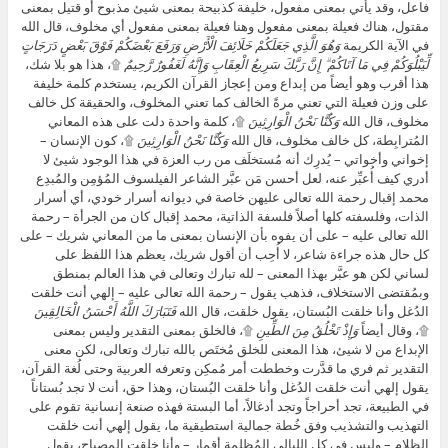
فاعل، وقد يأتي بمعنى مفعول، خليفة كذبيحة بمعنى شيئ مذبوح أو قتيل بمعنى
مقتول، هناك فعيلة بمعنى مفعول وهنا فعيلة بمعنى مفعول أي مخلوف، قال الله
في الآية الكريمة
وَهُوَ الَّذِي جَعَلَكُمْ خَلَائِفَ الْأَرْضِ وَرَفَعَ بَعْضَكُمْ فَوْقَ بَعْضٍ دَرَجَاتٍ
لِّيَبْلُوَكُمْ فِي مَا آتَاكُمْ ۗ إِنَّ رَبَّكَ سَرِيعُ الْعِقَابِ وَإِنَّهُ لَغَفُورٌ رَّحِيمٌ
۩، هذا هو بلا شك،
هذا أقرب وهو أيضاً من إبداع ومن إعجاز القرآن الكريم، يستخدم كلمة خليفة
على وزن فعيلة التي تعني مرةً الخالف كما تعني المخلوف، والحقيقة كل خالف
مخلوف، قال الله
وَكُنَّا نَحْنُ الْوَارِثِينَ
۩، كلمة واحدة دلت على هذه المعاني
المُترابِطة، كل خالف مخلوف، قال الله
وَكُنَّا نَحْنُ الْوَارِثِينَ
۩، كون الإنسان –
إخواني وأخواتي – يُدرِك أنه مُستخلَف من رب العزة في هذا الوجود شيئ لا
أدري كيف أُعبِّر عنه، لعل أحسن مَن عبَّر الشاعر الفيلسوف المُؤمِن والمُبدِع
محمد إقبال رحمة الله تعالى عليهن خاصة في ديوانه أسرار خودي، أي أسرار
الذات، وفلسفته كلها أصلاً فلسفة الذاتية، محمد إقبال كان من الجرأة – رحمة
الله تعالى عليه – على أن يفوه بأن الإنسان بمعنى ما من المعاني شريك – على
كل حال هذه جراءة شاعر، لا أُحِب أن أقول شريك، يعظم هذا اللفظ على
لساني لكن هو عبَّر بهذا المعنى – لله تبارك وتعالى في هذا العالم بمنطق
وبمُقتضى الاستخلاف، فذهب يقول – رحمة الله تعالى عليه – إلهي أنت خلقت
الدُغل وأنا خلقت البُستان، يقول خلقت، قال الله
فَتَبَارَكَ اللَّهُ أَحْسَنُ الْخَالِقِينَ
۩، وقال أيضاً
وَإِذْ تَخْلُقُ مِنَ الطِّينِ
۩، فالخلق بمعنى التقدير وليس بمعنى
الإبداع من لا شيئ، هذا المعنى للخلق مُختَص بالله تبارك وتعالى، لكن معنى
التقدير ثم فري ما قدَّرت وخططت أمر مُمكِن وتعرفه العربية وحتى لُغة القرآن،
يقول إلهي أنت خلقت الدُغل وأنا خلقت البُستان، وهذا حق، أنت لا تجد بُستاناً
في الطبيعة، تجد أحراجاً وتجد أدغالاً، أما البستة فهذه صنعة إنسانية تقوم على
التهذيب والتشذيب وفق خُطة جمالية استطيقية ما، يقول إلهي أنت خلقت
الظلام – وليس في كل الليالي المُظلِمة أقمار – وأنا خلقت المصباح، يقول