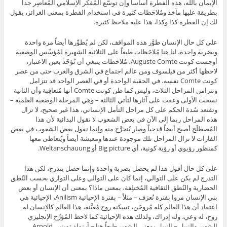
الإيمان بالله، هذه الفطرة أساساً وإن توسَّع المُفكِّر الإسلامي المُعاصِر جداً
بطريقة عليها مآخذ ومُلاحَظات كثيرة في استخدام الفطرة بمعنى الغرائز، يقول
لك إن الفطرة كذا وكذا، هذا عليه ملاحظ كثيرة.
على كل حال الإنسان طوَّر هذه المواقف، لكن لم يُطوِّرها أيضاً مرة واحدة
وبضربة واحدة، لنا هنا مُلاحَظات طبعاً على الثلاثية الشهيرة لمُؤسِّس الوضعية
أوجست كونت Auguste Comte، مُلاحَظات ينبغي أن تُؤخَذ بعين الاعتبار،
لاحظها أكثر من فيلسوف ومن عالم اجتماع في الشرق والغرب حتى من عصر
كونت Comte نفسه، في الحقبة الواحدة أو في العصر الواحد قد تتزامل
وتتزامن المراحل الثلاث، وليس كما ظن كونت Comte أنها مُتعاقِبة وأن الثانية
نسخت الأولى وعفت على آثارها لتأتي الثالثة – وهي المرحلة الوضعية العلمية –
وتقتعد سُدة الحكم على كل مراحل التأمل الإنساني، هذا غير صحيح، لا تزال
هذه المراحل ربما إلى الآن في بعض الشعوب لا نقول البدائية لأن هذا
المُصطلَح أصبح أيضاً قدحياً وصار يُتحرَّج منه وإنما نقول بعض الشعوب في بعض
القارات لا تزال المراحل تلك موجودة عندها ومعيشة أيضاً ويُتعاطى معها
كمنظور رؤيوي أو رؤية كونية، أي Big picture أو Weltanschauung.
على كل حال أقول هذا لم يحصل بضربة واحدة وإنما حصل بتدرج، لكن هذا
التدرج لم يكن على التوالي، إنما كان على التوالي وعلى التوازي بحسب النُطق
الحضارية والنُطق الثقافية المُختلِفة، بمعنى ماذا؟ بمعنى أن الإنسان أو بعض
بني الإنسان مروا بفترة تُعرَف – مثلاً – بفترة الإحيائية Anilism، الإحيائية هي
اعتقاد أن هذا العالم كله مُروحَن، تسكنه روح مُعيَّنة، هذا العالم كالإنسان له
روح، له وعي، وله إدراك، ولذلك هذه الإحيائية كما لاحظ المُؤرِّخ الإنجليزي
الشهير والنبيل – النبيل بمعنى الشهير طبعاً هنا – آرنولد توينبي Arnold