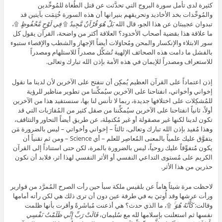
كثيرة لدى تأمل سورة البروج التي تحدَّثت عن قتل الطُغاة للمُوحِّدين
والمُوحِّدات بخد الأخاديد وتحريقهم بنيرانها أن هذه السورة خُتِمَت بآيتين قد
تبدوان عجيبتان عن هذا الجو، قال الله
بَلْ هُوَ قُرْآنٌ مَّجِيدٌ
۩
فِي لَوْحٍ مَّحْفُوظٍ
۩،
ما علاقة هذا بقضية أصحاب الأخدود؟ العلاقة أكثر من واضحة، القرآن يقول كل
سور الابتلاء والإنكسار والمحن ومُحاوَلات أيضاً الإجهاز والشطب والإقصاء ستبوء
بالفشل ما دامت هذه الصحائف الإلهية تُشكِّل مصدراً للاستلهام ومصدراً
للاستعراف ومصدراً للإيمان في هذه الأمة بإذن الله تبارك وتعالى.
إذن اعتماداً على القرآن العظيم يُمكِن أن ننفتح على الآخرين لأن لدينا ما نقول
إخواني وأخواتي، انفتاحنا على الآخرين سيُمكِّننا من تطوير مناظير للرؤية
للمُشكِلات على اختلافها جديدة، ربما لا تأنس لنا بها، سنستفيد هذا من الآخرين
أولاً، ثانياً انفتاحنا على الآخرين سيُمكِّننا من صقل كثير من المُقارَبات التي قد
تكون لدينا لكنها غير مصقولة أو غير مُكتمِلة، عن طريق أيضاً التحاور والتثاقف،
وهذا مُفيد بإذن الله تبارك وتعالى، ثالثاً – إخواني وأخواتي – ليس بالضرورة مَن
يتفوَّق عليك علمياً بالمعنى المُعاصِر للعلم – أي Science – ومن ثم تقنياً أن
يكون مُتفوِّقاً عليك روحياً، ليس بالضرورة بالمرة، لكن حتى استناداً إلى القرآن
الكريم على مُستوى التداعي النفسي أو الأثر النفسي لهذا أثر، فلابد أن نكون
حذرين من هذا الأثر.
لاحظت مرة شيئاً هاماً عن بلقيس ملكة سبأ حين رأت الصرح المُمرَّد من قوارير
ورأت عرشها وقد أُوتيَ به في طرفة عين دون أن ترى ذلك هي لكن رأته أمامها
وقالت:
كَأَنَّهُ هُوَ ۚ
۩، ما الذي حدث؟ هي أذعنت مُباشَرةً وأقرت بأنها ظلمت
نفسها ثم استعلنت بإسلامها لله مع سُليمان،
قَالَتْ رَبِّ إِنِّي ظَلَمْتُ نَفْسِي