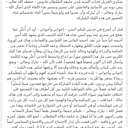
شكري الجزيل لجناب السيد مُدير جامعة السُلطان قابوس – حفظه الله تعالى –
ومَن دونه من الأساتيذ والعاملين على تسيير وتيسير هذا اللقاء الذي أسأل الله –
تبارك وتعالى – أن يُبارِكه وأن تجدوا فيه ولو شيئاً يسيراً كفاء تجشمكم عناء
الحضور في هذه الليلة المُبارَكة.
قبل أن أشرع في حديثي إليكم أحبتي – إخواني وأخواتي – أود أن أُعبِّر عما
يعتلج في صدري مُنذ يوم أمس تجاه هذا البلد الحبيب الذي يشهد الله أنني
أحببته حُباً جماً عن بُعد، أحببته للقائي بعد العُمانيين والعُمانيات هناك في أوروبا،
ولمست منهم طيب الخُلق وطهارة المسلك وعفة اللسان وجانباً لا يخفى من
الحكمة والرزانة والهدوء وحالة عامة من الرضا، وما إن وطأت قدماي هذا البلد
الكريم حتى مار هذا الشعور موراً ثم انداح وانبسط لأجدني أُعبِّر بهذه الكلمة
وأسأل الله أن أكون مُنصِفاً فيها مُقتصِداً، قلت كأن الله – تبارك وتعالى – وضع
يده على عُمان، وأسأله بعزته وجلاله وقُدسه ألا يرفعها عنكم، هذه البلدة –
إخواني وأخواتي – بلدة فريدة بلا شك بأشياء كثيرة، أفهم وأتفهَّم أن مُعظَمكم
ربما لا يشعر بها لقُربه – مسيس قربه – لأنه يعيشها، حالة معيشة، أما الذين هم
أمثالنا مِمَن يردون على هذه البلدة المُبارَكة من خارجها فيجدون شيئاً مُتميِّزاً
إلى الغاية، فضلاً عن حالة المُواطَنة التامة بين كل أطياف هذا المُجتمَع على
اختلاف خلفياتهم، سواء أكانت عرقية أم دينية أم مذهبية وإلى آخره، فإن هناك
حالةً – كما قلت – من السكينة والرضا والهدوء تعم كل مَن رأيت، كل مَن رأيت
إن في مُؤسَّسات أو في المساجد أو حتى في الشوارع من المُشاة، وهذا من
فضل الله – تبارك وتعالى – عليكم جميعاً، والفضل طبعاً أيضاً يُشكَر لأصحابه
وفي رأسهم على ما أنا مُوقِنٌ به حكمة جلالة السُلطان – أمتع الله بطول عُمره
في خيرٍ وعافية – التي قضت بأن يُدار الاجتماع الديني والاجتماع السياسي أيضاً
على أحسن طريقة مُمكِنة في هذا البلد العظيم الذي لا أزال أعجب ولم أقض