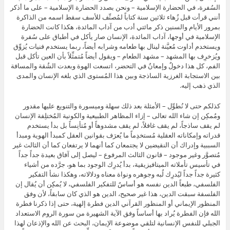
السُفرة، في الحضارة الإسلامية – ونحن بصدد الحضارة الإسلامية – على ما أذكر
أنني قرأت قبل زُهاء ثلاثين سنة كتاباً لمُصنِّف للأسف سقط اسمه من الذاكرة
بمرور الأيام والسنين ذكر مائتي أدب من آداب المائدة، هكذا كانت الحضارة
الإسلامية في أوجها، آداب المائدة، الإنسان صار يأكل في أطباق على سُفرة
ويستخدم أداوت مُعيَّنة لينال بها طعامه وشرابه أيضاً، ربما يستخدم فنيات يُزوِّق
ويُزخرِف بها المشهد – مشهد الطعام – ويقول أيضاً مُتمثِّلاً بأن العين تأكل قبل
الفم، كل هذا دخولٌ وإمعانٌ في التحضر، اتسعت الهوة وبعدت الشُقة والمسافة
بين الاستجابة الغرزية الساذجة وبين هذا المُستوى الذي بلغه الإنسان والمدى
الذي ذهب إليه.
كذلكم حتى لا نُطوِّل – الأمثلة بعد ذلك سهلة وميسورة والتنويع عليها مقدور
ومُمكِن إن شاء الله تعالى – إزاء المظاهر الطبيعية والكونية المُختلِفة الإنسان
لم يقف ساذجاً، لم يقف غافلاً، لم يقف مشدوهاً أو مُتأنِساً بل بدأ يستخدم
قدراته وإمكاناته العقلية مُستخدِماً ما يُعرَف بقوانين العقل كمبدأ الهوية ومبدأ
السببية وإدراك أن النقيضين لا يجتمعان كما أنهما لا يرتفعان كما أن الثالث غير
مُتصوَّر وغير موجود – قانون الثالث المرفوع – ليصل إلى آفاق بعيدة جداً جداً
في تأسيس تأملاته الميتافيزيقية، بدأ يُدرِك الوجود بما هو، جرَّده من أشياء
كثيرة جداً جداً ليُدرِك لُبه وجوهره ونواة معناه ودلالاته، وهكذا نشأ التفكير
الفلسفي، طبعاً الدين نفسه هو أساسٌ للتفكير الفلسفي، لا يُمكِن أن يُقال إن
الفلسفة سبقت الدين، هذا غير صحيح، الدين هو الذي كان سابقاً، لأن وفق
المنظور الإيماني أو المنظور القرآني الدين فطرة إلهية، حتى إذا ذكرنا فطرة
الله فإن الفطرة يُراد بها أساساً وفق الآية الشهيرة من سورة الروم الاستعداد
الجبلي للنفس الإنسانية لتلقي موضوعة الإيمان، البحث عن الله والإذعان لهذا