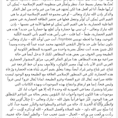
نُحدِّدها بمعيار بسيط جداً، ننظر ونُفكِّر في منظومة القيم الإسلامية – يُمكِن أن
نُرتِّبها طبعاً، أنا لم أفعل هذا لكن يُجتهَد في هذا من غير واحد من أهل الفكر
والذكر بإذن الله تبارك وتعالى – أو في مجموعة القيم الإسلامية لنرى ما هي
القيم التي يُمكِن أن تُؤثِّر وتفعل فعلها في تحفيز الطاقة الحضارية، في تحفيز
الفاعلية الحضارية، ما هي القيم التي يُمكِن لو فعلتها الأمة في نفسها – بإذن
الله تبارك وتعالى – أن تبني بها حضارة وأن تُقلِع بها حضارياً من جديد؟ هذه هي
القيم الحضارية، طبعاً – كما قلت – في رأس هذه القيم تأتي القيمة الكُلية
التوحيد، وهذا ما لحظه توينبي Toynbee، أنت حين تُوحِّد الله – تبارك وتعالى –
تكون تماماً على حد ما قال المُفتي المُجتهد محمد عبده عبداً لله وحده وسيداً
لكل شيئٍ بعده، أنت تتحلَّل بضربة واحدة من العبودية للمظاهر الكونية أو
الطبيعة ومن الخوف من بعض هذه المظاهر، لكنك لا تدخل أيضاً في حالة
صراعية مع هذه المظاهر، هذا مزلق الفكر الغربي، مزلق المشوار الحضاري
الغربي الذي الآن بات يُهدِّد مصير الكوكب، وللأسف يبدو أن خط الرجعة غير
مُتاح، غير مُتاح وغير مُراد أيضاً، وهذا يتعلَّق بقيم أُخرى ببُناة هذه الحضارة ورُعاة
هذه الحضارة، لكن في المنظور الإسلامي العلاقة مع الطبيعة ومع الوجود ليست
علاقة صراعية، يُقال لك غزو الفضاء وغزو الطبيعة، لماذا يُقال غزو؟ ليس غزواً
وليس فتحاً، إنما هو ارتفاق وانتفاع بهذه الموجودات وبهذه الكائنات التي
تشركنا وتشترك معنا في العبودية لله وحده لا إله إلا هو، أخوات لنا، كل
موجودات هذا الكون إخوة وأخوات لنا، المُؤمِن يشعر بحالة من التناغم المُطلَق
في هذا الوجود، عُبِّرَ عنها قرآنياً بقول الله – تبارك وتعالى –
يَا جِبَالُ أَوِّبِي مَعَهُ
وَالطَّيْرَ وَأَلَنَّا لَهُ الْحَدِيدَ
۩، حالة من التناغم والمطواعية والتآزر عجيبة جداً، كان
إذا سبَّح نبي الله داود – عليه الصلاة وأفضل السلام – الله أو ذكره أوَّبت – أي
ردَّدت ورجَّعت من ورائه – الجبال – شيئ عجيب جداً – والطير أيضاً، حالة عجيبة،