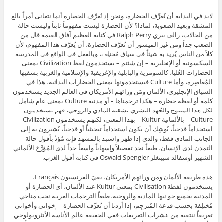
لابد في البداية أن نُعرِّف الحضارة، ونحن إذ نُعرِّف الحضارة أنما نتعانى أمراً بالغ
المشقة وبعيد الصعوبة، لماذا؟ لأن الحضارة ليست مفهوماً ثابتاً وليست حالة
من الحالات، رالف بيري Ralph Perry في كتابه العظيم آفاق القيمة قال من
الصعب جداً ومن غير الميسور أن تُعرَّف الحضارة، أن يُعرَّف هذا المفهوم، لأن
كلاً من الناس يُريد به شيئاً في سياق مُختلِف، وبالفعل في الواقع في المدرسة
السكسونية أو الإنجليزية – إن شئتم – يستخدمون لفظ Civilization بمعنى
الحضارات العُليا، كالسومرية والبابلية والإغريقية والإسلامية والغربية بشقيها
المُعاصِرة، وأما Culture فيستخدمونها بمعنى الحضارات البدائية، هذا في
السياق الإنجليزي، الألمان ومَن ورائهم الأمريكان في العالم الجديد يستخدمون
كلمة أو لفظة حضارة – هكذا ترجمناها – أو مدنية Culture بمعنى عام شامل
لكل هذا المنتوج والجُهد البشري بشقيه المادي والروحي، فهم يستخدمون
Culture – بالألمانية Kultur – بهذا المعنى، لكنهم يستخدمون Civilization
استخداماً قدحياً، يُوشِك أن يكون استخداماً تبخيثياً أو قدحياً، يُشيرون به إلى
الجانب المادي فقط، والذي إذا ظهر واستبد بالمشهد فإنه مُؤذٌ بأفول حالة
التمدن لدى الإنسان، طبعاً نجد تفصيلاً وإسهاباً واسعاً جداً لدى المُؤرَّخ الألماني
الشهير أوسفالد شبينغلر Oswald Spengler في كتابه أفول الغرب.
هذه طريقة الألمان ومن ورائهم الأمريكان، بقيَ الفرنسيون Français،
يستخدمون لفظة Civilisation بمعنى Kultur عند الألمان، أي الحضارة أو
المدنية بجميع جوانبها المادية والروحية، طبعاً الترجمات العربية نحت مناحي
مُختلِفة بحسب قناعة المُترجِم، إذا أردنا أن نُعرِّف الحضارة – إخواني وأخواتي –
تعريفاً ننتقيه من عشرات التعريفات ففي الحقيقة عالم الأناسة الأنثروبولوجي