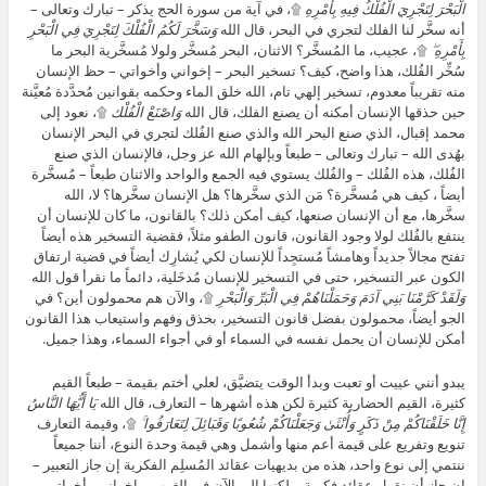
الْبَحْرَ لِتَجْرِيَ الْفُلْكُ فِيهِ بِأَمْرِهِ
۩، في آية من سورة الحج يذكر – تبارك وتعالى –
أنه سخَّر لنا الفلك لتجري في البحر، قال الله
وَسَخَّرَ لَكُمُ الْفُلْكَ لِتَجْرِيَ فِي الْبَحْرِ
بِأَمْرِهِ ۖ
۩، عجيب، ما المُسخَّر؟ الاثنان، البحر مُسخَّر ولولا مُسخَّرية البحر ما
سُخِّر الفُلك، هذا واضح، كيف؟ تسخير البحر – إخواني وأخواتي – حظ الإنسان
منه تقريباً معدوم، تسخير إلهي تام، الله خلق الماء وحكمه بقوانين مُحدَّدة مُعيَّنة
حين حذقها الإنسان أمكنه أن يصنع الفلك، قال الله
وَاصْنَعْ الْفُلْك
۩، نعود إلى
محمد إقبال، الذي صنع البحر الله والذي صنع الفُلك لتجري في البحر الإنسان
بهُدى الله – تبارك وتعالى – طبعاً وبإلهام الله عز وجل، فالإنسان الذي صنع
الفُلك، هذه الفُلك – والفُلك يستوي فيه الجمع والواحد والاثنان طبعاً – مُسخَّرة
أيضاً ، كيف هي مُسخَّرة؟ مَن الذي سخَّرها؟ هل الإنسان سخَّرها؟ لا، الله
سخَّرها، مع أن الإنسان صنعها، كيف أمكن ذلك؟ بالقانون، ما كان للإنسان أن
ينتفع بالفُلك لولا وجود القانون، قانون الطفو مثلاً، فقضية التسخير هذه أيضاً
تفتح مجالاً جديداً وهامشاً مُستجِداً للإنسان لكي يُشارِك أيضاً في قضية ارتفاق
الكون عبر التسخير، حتى في التسخير للإنسان مُدخَلية، دائماً ما نقرأ قول الله
وَلَقَدْ كَرَّمْنَا بَنِي آدَمَ وَحَمَلْنَاهُمْ فِي الْبَرِّ وَالْبَحْرِ
۩، والآن هم محمولون أين؟ في
الجو أيضاً، محمولون بفضل قانون التسخير، بحذق وفهم واستيعاب هذا القانون
أمكن للإنسان أن يحمل نفسه في السماء أو في أجواء السماء، وهذا جميل.
يبدو أنني عييت أو تعبت وبدأ الوقت يتضيَّق، لعلي أختم بقيمة – طبعاً القيم
كثيرة، القيم الحضارية كثيرة لكن هذه أشهرها – التعارف، قال الله
يَا أَيُّهَا النَّاسُ
إِنَّا خَلَقْنَاكُمْ مِنْ ذَكَرٍ وَأُنْثَىٰ وَجَعَلْنَاكُمْ شُعُوبًا وَقَبَائِلَ لِتَعَارَفُوا ۚ
۩، وقيمة التعارف
تنويع وتفريع على قيمة أعم منها وأشمل وهي قيمة وحدة النوع، أننا جميعاً
ننتمي إلى نوع واحد، هذه من بديهيات عقائد المُسلِم الفكرية إن جاز التعبير –
إن جاز أن نقول عقائد فكرية – لكنها إلى الآن في الغرب – إخواني وأخواتي –