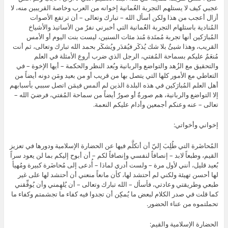
عجبي كيف لا يستلهم التجربة العُمانية إخوانه من العرب وخاصة القريبين منه، لا
أزال أعجب من هذا ولكن أسأل الله – تبارك وتعالى – أن ترتفع الأصوات
المُنادية باستلهام التجربة العُمانية التي أخبرني نفرٌ من الأساتيذ والأشياخ
المُبارَكين أنها تجربة مُمتَدة مُنذ مئات السنين، ليست بنت اليوم أو الأمس
القريب، وهذا شيئٌ بلا شك يُذكَر فيُقدَر ويُشكَر بحمد الله تبارك وتعالى، ثم أنت
مُنعَمٌ عليكم بسماحة المُفتي، الرجل الذي ضرب أروع الأمثلة في العلم
والتحقيق مع الزُهد والتواضع والربانية وبُعد النظر والحكمة – أيها الإخوة – في
التعاطي مع الأمور كلها التي يتصل بها من قريب أو من بعيد ومَن دونه أيضاً من
أهل العلم المُبارَكين في هذه البلدة الذين لم ألمس فيمَن اتصل سببي بأسبابهم
إلا التواضع والربانية، هم صورةٌ أو صورٌ أيضاً من سماحة المُفتي، فرضيَ الله –
تعالى – عنه وعنكم أجمعين وأدام عليكم النعمة.
إخواني وأخواتي:
المُحاضَرة التي طُلِبَ إليّ أن أتكلَّم فيها عن الحضارة الإسلامية ودورها في تعزيز
القيم، وطبعاً لابد – إنصافاً لنفسي وإنصافاً لكم – أن أبوح إليكم بما لن يعود سراً
بُعيد قليل، أنني لأول مرة – ولست أدري لماذا – أُدعى إلى مُحاضَرة كبيرة ومُهيأ
لها أحسن تهيئة ولكني لم أحتشد لها، كأن مانعاً منعني أن أحتشد لها على غير
طبعي وطريقتي وعادتي، فأسأل – الله تبارك وتعالى – أن يُلهِمني وأن يُوفِّقني
كما قلت في صدر الكلام لبعض ما يُمكِن أن تجدوا فيه كفاء ما تجشمتم وكفاء ما
تحملتموه من عناء الحضور.
الحضارة الإسلامية والقيم: