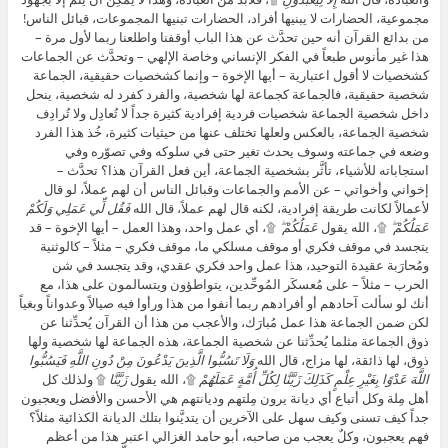
مجموعية، الحضارات لا يبنيها أفراد، الحضارات تبنيها المجموعات، قبائل الناس!
من بدائع القرآن أنه حين تحدَّث عن هذا الباب أوقفنا واطلعنا ربما لأول مرة –
هذا غير مأنوس طبعاً في الفكر الإنساني وخاصة الإلهي – وتحدَّث عن الجماعات
كشخصيات لا أقول اعتبارية – أيها الإخوة – وإنما كشخصيات حقيقية، الجماعة
شخصية حقيقية، فالجماعة كجماعة لها شخصية، والفرد كفرد له شخصية، ينحل
داخل شخصية الجماعة شخصيات فردية إفرادية كثيرة جداً لا تُعادِل ولا تُرادِف
شخصية الجماعة، بالعكس ولعلها تختلف عنها من حيثيات كثيرة، خُذ هذا الفرد
وضعه في جماعته وسوف يحدث تغير حتى في سلوكه وفي تصوّره وفي
استجاباته للأشياء، تأثَّر بشخصية الجماعة، أين فعل القرآن هذا؟ تحدَّث –
إخواني وأخواتي – عن الأمم والجماعات وقبائل الناس أن لهم عملاً، لو قال
لأعمالاً لكانت طريقة إفرادية، لكنه قال لهم عملاً، قال الله
فَقُل لِّي عَمَلِي وَلَكُمْ
عَمَلُكُمْ ۖ
۩، الله يقول
عَمَلُكُمْ ۖ
۩، أي عمل واحد، وهذا العمل – أيها الإخوة – قد
يتجسد في موقف فكري أو موقف مسلكي ما، موقف فكري – مثلاً – كالوثنية
ومُحارَبة عقيدة التوحيد، هذا عمل واحد فكري عقدي، وقد يتجسد في شن
الحرب – مثلاً – على مُعسكَر المُوحِّدين، يتواطؤون ويتسالمون على هذا، مع
أنك لو سألت آحادهم أو أفرادهم ربما أنفوا من هذا ورأوا فيه صيالاً وعدواناً وبغياً
لكن ضمن الجماعة هذا عمل مُبارَك، والأعجب من هذا أن القرآن يُحدِّثنا عن
ذوق الجماعة مثلما يُحدِّثنا عن شخصية الجماعة، هذه الجماعة لها شخصية ولها
ذوق، لها ذائقة، لها مزاج، قال الله
وَلَا تَسُبُّوا الَّذِينَ يَدْعُونَ مِنْ دُونِ اللَّهِ فَيَسُبُّوا
اللَّهَ عَدْوًا بِغَيْرِ عِلْمٍ كَذَلِكَ زَيَّنَّا لِكُلِّ أُمَّةٍ عَمَلَهُمْ
۩، الله يقول
زَيَّنَّا
۩ ولذلك كل
أهل مِلة وكل أتباع أي ديانة يرون مِلتهم وديانتهم هي الأحسن والأفضل ويعجبون
جداً كيف تسنى وكيف سهل على الآخرين أن يتديَّنوا بتلك الديانة الكذائية مثلاً؟
فهم يعجبون، وكلٌ يعجب من صاحبه، أبو حامد الغزالي اعتبر هذا من أعظم