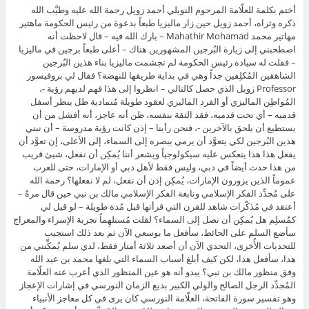
أختم بكلمة للعلّامة المرحوم النوبلي أحمد زويل رحمة الله عليه وطيَّب الله
ذكره وثراه، أحمد زويل حين زار ماليزيا طبعاً بدعوة من رئيس الحكومة ماهتير
مهاتير محمد Mahathir Mohamad – بارك الله فيه – قال لاحظت أنه
اصطحبني إلى زيارة البُرجين المشهورين هناك – أعلى طبعاً برجين في ماليزيا
– فقلت له سيادة رئيس الحكومة لم تجشمت ماليزيا بناء هذين البُرجين
الشاهقين المُكلِفين جداً وهي في بداية طريقها للنهضة؟ فقال لي بروفيسور
Professor زويل الذي حصل كالتالي – انظروا إلى هذا فهم لديهم رؤية -،
المُواطِن الماليزي أو الفرد الماليزي لعقود طويلة مُتمادية ظل ينظر أسفل
قدميه – أي تحت قدميه، فقد الثقة بنفسه، ظن أنه عاجز، أنه أفشل من أن
يستطيع أن يلحق بالآخرين -، فنحن رأينا – إذن كانت رؤية مدروسة – أن نبني
هذين البُرجين لكي يتعوَّد أن يرمي ببصره إلى السماء، إلى الأعلى، إن تعوَّد أن
يفعل هذا هذا ينعكس عليه سيكولوجياً ويشعر أننا يُمكِن أن نفعل، شيئ قريب
من هذا حدث أيضاً في دبي، وليس فقط لأهل دبي أو الإمارات، حتى للعرب
عموماً الذين يزورون الإمارات، يُمكِن إذن أن نفعل، لم لا نفعلها؟ رحمة الله
على مُجدِّد الفكر الإسلامي ونابغة الفكر الإسلامي مالك بن نبي حين قال مرةً –
أعتقد في مُذكّرات شاهد للقرن التي قرأتها قبل مُدة طويلة – لو قيل لي
كمُسلِم هل يُمكِن أن تصل إلى السماء؟ لقلت مُستلهِماً تجربة الإسراء والمعراج
سأضع السلم على الحائط، سأفعل ما بوسعي الآن ثم بعد ذلك استجيب
للتحديات الأُخرى، التحدي الآن أن أصعد ثلاثة أمتار فقط، لدي سلم يُمكِّنني من
هذا، سأفعل هذا، لكن كيف أبلغ أسباب السماء التي بلغها محمد بن عبد الله
وفق منظور مالك بن نبي؟ يبدو أنه هو عين المنظور الذي أعرب عنه العلّامة
المُجدِّد الرجل الصالح والولي الكبير بديع الزمان النورسي في إشارات الإعجاز
وهو تفسير سورة الفاتحة، العلّامة النورسي كان يرى في كل معاجز الأنبياء