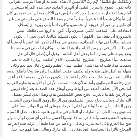
وَأَسْلَمْتُ مَعَ سُلَيْمَانَ لِلَّهِ رَبِّ الْعَالَمِينَ
۩، هذه الصياغة أو هذا الترتيب القرآني
كأنه يقول التفوق والتبريز التقني أو التبريز المادي جعل هذه المرأة تستخزي
أمام هذا الاقتدار، حدث مرةً حين كنت أُدرِّس في الأكاديمية أن أحد تلاميذي كان
إيرانياً وكان شيعياً اثنا عشرياً، وطبعاً نحترم بعضنا البعض على طريقتي من غير
أي نكير ومن غير أي حريجة أو تحسس، وكان دائماً يأتي ويُريد أن يُسجِّل
انتقادات على المذهب الاثني عشري، وأنا أقول له اربع على ظلعك، ليس
بالضرورة أن تفعل هذا، المُهِم أن تكون مُسلِماً صالحاً، الذي يعني أن تكون
مُسلِماً صالحاً في نهاية المطاف، يستوي في هذا أن تكون اثنا عشرياً أو سُنياً أو
غير ذلك، لكن في يوم من الأيام جاء هذا الشاب – وكان إذا صلى في مسجدنا
يضع يمينه على يساره كما يفعل أهل السُنة – وقبل أن يُصلي قال لي هل
سمعت بنبأ الصاروخ – الصاروخ الباليستي – الذي أطلقته إيران؟ قلت له نعم
سمعت هذا، قلت له هذا شيئ عظيم، شيئ عظيم ومُفرِح، قال نعم نعم وكان
مُتهلِّلاً ثم أقبل على صلاته ولم يتكتف، فقلت أطلقت إيران صاروخاً فأطلق يديه،
فالأثر النفسي بلا شك يحدث لكن أعتقد هذا يكون ربما لأول صدمة، أنا قد أعذر
جيل رفاعة الطهطاوي وأمثاله لأن هذه الصدمة الأولى أو الأولية بحضارة الغرب،
أما نحن الآن تخفَّفنا أعتقد من أبهاظ ومن أوهاق هذه الصدمة بعد زُهاء قرنين
من الزمن بلقائنا بالغرب، نجاح بعض المُسلِمين هام، وهذا الذي يُبشِّر بفضل
الله تبارك وتعالى، نجاح بعض المُسلِمين من الرجال ومن النساء ومن الشباب
ومن الشابات أن يتحصَّلوا على أعلى الدرجات وعلى أعلى الجوائز أيضاً على
مُستوى ربما القارة أو القارات أو العالم في ميادين علمية مُختلِفة جعل المُسلِم
يستعيد الثقة بنفسه وأنه قادر، لم لا؟ ليسوا أحسن منا في أي شيئ لو أردنا ولو
صح منا العزم بإذن الله تبارك وتعالى، والأهم من هذا طبعاً أن تُرفَد هذه العزائم
الصحاح بالإرادة السياسية الصادقة بإذن الله تبارك وتعالى، هذا مُهِم جداً جداً.