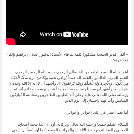
– ألقى مُدير الجلسة مشكوراً كلمة ثم قام الأستاذ الدكتور عدنان إبراهيم بإلقاء
مُحاضَرته:
أعوذ بالله السميع العليم من الشيطان الرجيم، بسم الله الرحمن الرحيم،
الحمد لله رب العالمين، الحمد لله حمداً يُوافي نعمه ويُكافئ مزيده،
لَهُ الْحَمْدُ
فِي الْأُولَى وَالْآَخِرَةِ وَلَهُ الْحُكْمُ وَإِلَيْهِ تُرْجَعُونَ
۩، وأشهد أن لا إله إلا الله وحده لا
شريك له، وأشهد أن سيدنا ونبينا وحبيبنا محمداً عبده ورسوله وخاتم أنبيائه
ورُسله، صلى الله تعالى عليه وعلى آله الطيبين الطاهرين وصحابته المُبارَكين
الميامين وأتباعهم بإحسانٍ إلى يوم الدين.
أما بعد، أحبتي في الله، إخواني وأخواتي:
السلام عليكم جميعاً ورحمة الله تعالى وبركاته، أود أن أبداً بتحية أصحاب
المعالي والفضيلة مع حفظ الألقاب والمراتب للجميع، كما أود أيضاً أن أُزجي