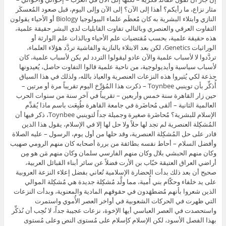
مثار نزاع، ما رأيكم؟ أهذا إلى الآن؟ إلى الآن وإلى اليوم، قبل صعود المُعسكَر
النازي وابتلاء البشرية به كان مُعظَم علماء البيولوجيا Biology أو الأحياء يقولون
التفاوت العرقي والعنصري وبالتالي تفاوت القابليات لدي البشر حقيقة علمية،
هذه حقيقة علمية، بحسب مُقتضيات علم الأحياء وبالذات علم الوارثة أو
الوراثيات Genetics، لكن بعد الابتلاء بالنازية والفاشية تردَّد هؤلاء العلماء،
تردَّدوا لا لأسباب علمية والآن عادو ليقولوا التردد لم يكن لأسباب علمية، كان
لأسباب سياسية وأيديولوجية، من ناحية علمية قالوا التفاوت حاصل، يُعيدونها
جذعة لكي يُثيروا هذه النزعات العنصرية والعياذ بالله، ولذلك في هذا السياق
أُذكِّر بأن توينبي Toynbee – ذكرت هذا المُؤرِّخ اليوم تقريباً مرة أو مرتين –
حين زار القاهرة سنة خمس وأربعين – تقريباً في آخر سنة من سنوات الحرب
العالمية الثانية – ألقى مُحاضَرة في جامعة القاهرة طُبِعَت باسم ماذا يُقدِّم
الإسلام للبشرية؟ مُحاضَرة صغيرة وجميلة جداً لتوينبي Toynbee، ذكر فيها أن
المُشكِلة العنصرية لم تجد لها حلاً ولا حل لها إلا في الإسلام، يقول هذا الدين
قادر على حل المُشكِلة العنصرية، وقد حلها من أول يوم، الرسول – عليه الصلاة
وأفضل السلام – أحاط نفسه بطائفة من بررة أصحابه كان منهم الرومي صهيب
وكان منهم الحبشي بلال وكان منهم الفارسي سلمان وكان منهم مَن هو مِن
أراضي العراق العتيقة خبّاب بن الأرت فضلاً عن سائر أبناء القبائل العربية،
صحيح أن بعد ذلك بدأت الحضارة الإسلامية تُعاني بفضل إعلاء النزعة العروبية
على يد خلفاء وحكّام بني أُمية، مما ولَّد مُشكِلة جديدة هي مُشكِلة الموالي
الذين شعروا بأنهم مُضطهَدون في حقوقهم المادية والمعنوية، وبدأت النزعات
التي ظهرت في الحركات الشعوبية في أواخر العصر الأُموي واستمرت
واستحصدت في العصر العباسي أيها الإخوة، نزعات عجيبة جداً، لا نُحِب أن نُذكِّر
بهذا الفصل الأسود، لكن الإسلام كإسلام على مُستوى النص وعلى مُستوى