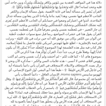
دلالة هذا في المواقف العقدية بين مُؤمِن وكافر ومُشكِّك ومُتردِّد وبين جاحد آمن
قلبه وجحد لسانه؟ قال الله
وَجَحَدُوا بِهَا وَاسْتَيْقَنَتْهَا أَنفُسُهُمْ ظُلْمًا وَعُلُوًّا ۚ
۩،
القرآن يُشير إلى مسألة أيضاً في غاية الأهمية، يقول مسألة الإيمان والكفر
الجانب الأعظم فيها نفسي، وهذا يُفيد بناتنا وأبناءنا الذين يتعانون مسألة جدال
الملاحدة، خُذوا في اعتباركم وضعوا في حسابكم أن الجانب الأعظم الذي يُعزى
إليه تشكك المُشكِّكين وتشكيك المُتشكِّكين وإلحاد المُلحِدين وتلحيد المُلحِّدين –
إن جاز التعبير – في مُعظَمه نفسي وليس معرفياً فكرياً، في مُعظَمه نفسي،
القرآن يقول هذا في عشرات المواضع، ربما قبل سبع سنوات خطبت خُطبة
عن ألوان من الكفر، وكان من توفيق الله أنه حين نزلت في تلك الليلة – ونزلت
مُترجَمة بالإنجليزية – اطلع عليها مُهندِس أمريكي مُلحِد فاتصل بنا مُعلِناً إسلامه،
قال كتاب فيه مثل هذه الفلسفة لهذا الموضوع المُعقَّد جداً لا يُمكِن إلا أن يكون
كتاباً إلهياً، وفعلاً طرح غريب جداً جداً، القرآن يُؤكِّد هذا، هذا أذكرني الآن
بموضوع هام، أنا – كما قلت لكم – لم أحتشد ولم أُرتِّب نفسي وحتى لم أكتب
رؤوس أقلام، فحتى لا أنسى – هذه علامات السن والكبر – سأذكره الآن ونحن لا
نزال بصدد الاستخلاف والابتلاء، الاستخلاف في القرآن يأتي دائماً باستثناء آية
إِنِّي جَاعِلٌ فِي الْأَرْضِ خَلِيفَةً ۖ
۩ – طبعاً هذا أبو البشر، أول النوع الإنساني، أي
الهومو سابينس Homo sapiens، الإنسان العاقل – دائماً الخطاب يأتي
للجماعة، أي مجموعياً، قال الله
هُوَ أَنْشَأَكُمْ مِنَ الْأَرْضِ وَاسْتَعْمَرَكُمْ فِيهَا
۩، وقال
أيضاً
وَهُوَ الَّذِي جَعَلَكُمْ خَلاَئِفَ الأَرْضِ
۩ فضلاً عن أنه قال
آمِنُوا بِاللَّهِ وَرَسُولِهِ
وَأَنفِقُوا مِمَّا جَعَلَكُم مُّسْتَخْلَفِينَ فِيهِ ۖ
۩، باستمرار يأتي الخطاب للجماعة، لم يقل
آمن يا أيها الإنسان بالله ورسوله وأنفق مما جعلك مُستخلَف فيه، لماذا؟ طبعاً
لأن الاستخلاف ناظر مُتلمِّح إلى العمارة، قال الله
وَاسْتَعْمَرَكُمْ فِيهَا
۩، الله يُريد
من الاستخلاف أن تُعمَر هذه الأرض وأن يتحقَّق هذا النوع أيضاً بالعبودية لله
والعبادة، قال الله
إِلاَّ لِيَعْبُدُونِ
۩، فلابد من العبادة، وهذا لا يُمكِن أن يتم إلا بجهود