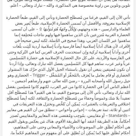
تلوين وتلوين من زاوية مخصوصة هي المذكورة، والله – تبارك وتعالى – أعلم.
نأتي الآن إلى القيم، فرغنا من مُصطلَح الحضارة ونأتي إلى القيم، طبعاً الحضارة
الإسلامية معروفة، والأفضل أن تُسمى الحضارة الإسلامية، طبعاً يُصِر بعض
العلماء والدارسين – هذه وجهتهم،
وَلِكُلٍّ وِجْهَةٌ هُوَ مُوَلِّيهَا
۩ – على أن تُسمى
الحضارة العربية مُتزرِعين بأن الذين ساهموا فيها ولهم نتاجات مُختلِفة إنما
ساهموا عبر اللسان العربي، وهذا صحيح في الجُملة، لكنه ليس صحيحاً في
الأفراد، لأن هناك آداباً إسلامية أيضاً فارسية وآدباً إسلامية أردية كُتِبَت بلُغات
أُخرى وآداباً إسلامية تُركية وإن استخدمت الحرف العربي كما في التُركية وحتى
في الفارسية والأردية، على كل حال الحضارة الإسلامية هي حضارة المُسلِمين
عرباً وغير عرب، ساهم فيها كل المُسلِمين بفضل الله تبارك وتعالى، وإذا أردنا
أن نكون مُصنِفين ينبغي أن نقول باستثناء الجيل الأول الذي حرَّك هذا المشوار
الحضاري أو قام بعامل ما يُعرَف بالمُحفِّز أو المُشغِّل – Trigger – الحضاري وهو
جيل رسول الله وأصحابه البررة – رضيَ الله تعالى عنهم وأرضاهم أجمعين –
أعظم الناس أثراً في الحضارة كانوا من غير العرب، لكنهم كانوا مُسلِمين بفضل
الله تبارك وتعالى، نأتي الآن إلى موضوع القيم، ما هي القيم؟ هذا مُصطلَح أقل
تعقيداً بلا شك وغموضاً وخفاءً من مُصطلَح الحضارة والثقافة، لكنه أيضاً مُصطلَح
اختلافي والتعريفات بالعشرات، يُمكِن أن نُلخِّص ونختزل هذه التعريفات في
اثنين أو ثلاثة، ثمة تعريفات – إخواني وأخواتي – تنطلق من أن القيم هي معايير
– Standards – أو مقاييس، بمُوجِب ومُقتضى هذه المعايير والمقاييس نُصدِر
أحكاماً، هذه الطريقة أعتقد أنها الطريقة الأقوم، هناك مَن يعكس ويقول القيم
هي أحكام تُطلَق على الموضوعات والأشياء والمعاني وحتى على المفاهيم،
أحكام تُطلَق عليها كما يُمكِن أن نُطلِق على أي مفهوم من المفاهيم حُكماً ما،