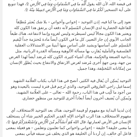
في قبضة الله، لأن الله يقول
لِّلَّهِ ما فِي السَّمَاواتِ وَمَا فِي الأَرْضِ
۩، فهذا تنويع
على آية التسخير:
لَكُمْ مَا فِي السَّمَاوَاتِ وَمَا فِي الْأَرْضِ جَمِيعًا مِنْهُ
۩.
نعود إلى ما كنا فيه، إذن التوحيد – إخواني وأخواتي – بلا شك يُعتبَر مُطلِقاً
للفاعلية الحضارية لدى الإنسان المُسلِم لأنه دفعه أن يرتفق هذا الكون كله
ويعتبر هذا الكون مجالاً ليس لسيطرته وليس لغزوه وإنما لانتفاعه، هناك طبعاً
الجانب الآيوي إن جاز التعبير، كل ما في الكون أيضاً مادة مُحترَمة جداً ليُقيم
المُسلِم على أساسها ويشيد على أساسٍ منها أبنيةً من الاستدلالات العقلية
الفلسفية والتأملية يُقارِب بها مسألة الألوهية ومسألة القدرة الربانية، مثل
بداعية الصنعة والحكمة، هناك أشياء كثيرة، الكون كله مُرصَد أيضاً لهذا الغرض
من جهة، ومن جهةٍ أُخرى مُرصَد لغرض الارتفاق والانتفاع بحيث يُطوِّر الإنسان
من إمكاناته المُختلِفة، وهذا جميل.
التوحيد يُمكِن أن يُقال فيه الكثير، أنصح في هذا الباب بكتاب العلّامة الشهيد
إسماعيل راجي الفاروقي التوحيد، والذي تُرجِم قبل فترة ليست بالبعيدة وهو
من أجود ما كُتِب في هذا الباب، رحمة الله – تعالى – على العلّامة الشهيد،
ويُمكِن أن يُضيف آخرون أيضاً أبعاداً أُخرى للتوحيد من منظورٍ حضاري.
إذن لدينا البداية مع مفهوم أو قيمة التوحيد، هناك بعد التوحيد الاستخلاف، أي
مفهوم الاستخلاف، هذا الرب الواحد الإله القدير الحكيم الخبير شاء أن يستخلف
الإنسان في الأرض لعمارتها، قال الله
هُوَ أَنشَأَكُم مِّنَ الْأَرْضِ وَاسْتَعْمَرَكُمْ فِيهَا
۩،
ما معنى خليفة؟ خليفة – إخواني واخواتي كما تعلمون وتعلمن – هو فعيلة بمعنى
فاعل أي خالف، إن أردنا أن الخليفة هو الذي يخلف مَن سبقه فيأتي بمعنى