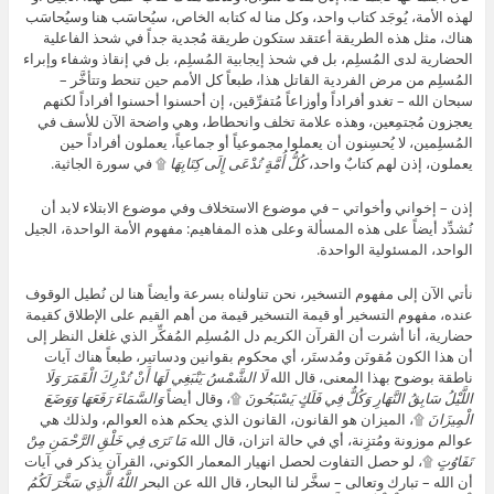
لهذه الأمة، يُوجَد كتاب واحد، وكل منا له كتابه الخاص، سيُحاسَب هنا وسيُحاسَب
هناك، مثل هذه الطريقة أعتقد ستكون طريقة مُجدية جداً في شحذ الفاعلية
الحضارية لدى المُسلِم، بل في شحذ إيجابية المُسلِم، بل في إنقاذ وشفاء وإبراء
المُسلِم من مرض الفردية القاتل هذا، طبعاً كل الأمم حين تنحط وتتأخَّر –
سبحان الله – تغدو أفراداً وأوزاعاً مُتفرِّقين، إن أحسنوا أحسنوا أفراداً لكنهم
يعجزون مُجتمِعين، وهذه علامة تخلف وانحطاط، وهي واضحة الآن للأسف في
المُسلِمين، لا يُحسِنون أن يعملوا مجموعياً أو جماعياً، يعملون أفراداً حين
يعملون، إذن لهم كتابٌ واحد،
كُلُّ أُمَّةٍ تُدْعَى إِلَى كِتَابِهَا
۩ في سورة الجاثية.
إذن – إخواني وأخواتي – في موضوع الاستخلاف وفي موضوع الابتلاء لابد أن
نُشدِّد أيضاً على هذه المسألة وعلى هذه المفاهيم: مفهوم الأمة الواحدة، الجيل
الواحد، المسئولية الواحدة.
نأتي الآن إلى مفهوم التسخير، نحن تناولناه بسرعة وأيضاً هنا لن نُطيل الوقوف
عنده، مفهوم التسخير أو قيمة التسخير قيمة من أهم القيم على الإطلاق كقيمة
حضارية، أنا أشرت أن القرآن الكريم دل المُسلِم المُفكِّر الذي غلغل النظر إلى
أن هذا الكون مُقونَن ومُدستَر، أي محكوم بقوانين ودساتير، طبعاً هناك آيات
ناطقة بوضوح بهذا المعنى، قال الله
لَا الشَّمْسُ يَنْبَغِي لَهَا أَنْ تُدْرِكَ الْقَمَرَ وَلَا
اللَّيْلُ سَابِقُ النَّهَارِ وَكُلٌّ فِي فَلَكٍ يَسْبَحُونَ
۩، وقال أيضاً
وَالسَّمَاءَ رَفَعَهَا وَوَضَعَ
الْمِيزَانَ
۩، الميزان هو القانون، القانون الذي يحكم هذه العوالم، ولذلك هي
عوالم موزونة ومُتزِنة، أي في حالة اتزان، قال الله
مَا تَرَى فِي خَلْقِ الرَّحْمَنِ مِنْ
تَفَاوُتٍ
۩، لو حصل التفاوت لحصل انهيار المعمار الكوني، القرآن يذكر في آيات
أن الله – تبارك وتعالى – سخَّر لنا البحار، قال الله عن البحر
اللَّهُ الَّذِي سَخَّرَ لَكُمُ