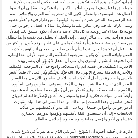
إيمان، كيف؟ ما هذه الأُحجية؟ هذه ليست أُحجية، بالعكس أعتقد هذه فكرة
جميلة نوَّرها فيلسوف المغرب العلّامة الكبير – وأدعوكم حقيقةً إلى أن تُتابِعوا
أعمال هذا الفيلسوف والمُفكِّر الكبير الذي تفخر به أمة العرب والإسلام – طه
عبد الرحمن مد الله في عمره وأمته به، فيلسوف من طراز فريد ومُفكِّر عظيم
ونبيل، بارك الله فيه وفي سائر علمائنا ومُفكِّرينا، لماذا؟ العقل يا إخواني حتى
نُوليه كل هذا الاعتبار ونعتد به كل ذاك الاعتداد لابد أن يكون يسبق ذلك إيمانٌ
بجدواه وأجدريته، إذن هناك الإيمان، إذن العقل لا ينطلق من نفسه وإنما ينطلق
من قضية إيمانية، قضية مُسلَّمة تُؤخَذ كما هي على علاتها، وقد يكون لها أكثر من
علة، قبل أن تعتمد العقل أنت تُسلِّم بأجدرية العقل، بمعنى أنك تُؤمِن بأجدرية
العقل ولياقة العقل، أن يكون المرجعية المُطلَقة والمرجعية الأولى، هذا إيمان،
في الحقيقة المشوار البشري يدل على أن العقل لا يُمكِن أن يتسم بهذه
الأجدرية المُطلَقة، في قضية آدم والاستخلاف واضح جداً أن المرجعية المُطلَقة
والأجدرية الكاملة للشرع الإلهي، قال الله
فَإِمَّا يَأْتِيَنَّكُمْ مِنِّي هُدًى
۩، طبعاً أشعر
بالأسى والحسرة من أجل أننا كمُسلِمين للأسف صامتون الآن في هذا العصر،
العصر الذي تقف فيه البشرية موقف المُحتار وموقف القلق وموقف المأزوم،
والمُسلِم صامت ساكت وغير مُتمكِّن من أن يُطوِّر هذه المفاهيم بلُغة عصرية
وأيضاً ضمن سياقات فكرية أوسع واستبصارات أعمق ليُصدِّرها للعالم كترياق،
فنحن صامتون وهذا الصمت إثم، لذلك من هذا المنبر في هذا البلد المُبارَك
أدعو إخواني وأخواتي جميعاً – وما شاء الله يبدو أن مُعظَمهم من طلّاب
الجامعات – إلى أن يستعيدوا الثقة بأنفسهم ويُؤمِنوا بدورهم الحضاري
كمُسلِمين ليكونوا رُسل هداية وتنوير – تنوير إسلامي – للعالم.
ذكرت في خُطبة أخيرة أن المُؤرِّخ الأمريكي الذي مات تقريباً في شرخ شبابه
مارشال هودسون Marshall Hodgson في كتابه مُغامَرة الإسلام في آخر فقرة