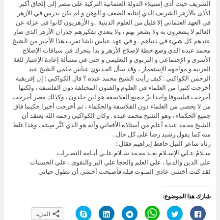
الشريف حيث أدى إستيلاء الدولة العثمانية التركية على مصر إلى إلحاق أكبر
الأذى بالأزهر الشريف الذي إنتابه الضعف و الوهن و لم يكن يدرس في الأزهر
في العهد العثماني إلا قليل من العلوم الدينية , و الأزهريون كانوا في عزلة عن
العالم لا يشعرون به ولا يشعر بهم ، ولا يتعدي تفكيرهم جدران الأزهر الذي صار
عندهم كل شيء في دنياهم . و في عهد عباس باشا تقرب هذا الأخير من الشيخ
محمد عبده الذي وضع خطة لإصلاح الأزهر و بدأ يتحرك في سياقات الإصلاح
الأسري و الإجتماعي و التربوي و التعليمي و حتى في مسألة إعادة الإعتبار للغة
العربية و مواجهة الإستعمار .. وقد سأل الخديوي عباس حلمي الشيخ عبد
الرحمن الكواكبي : كيف رأيت الشيخ محمد عبده ؟ قال الكواكبي : إن إفريقية
أخرجت كثيرا من العلماء في العلوم والفنون المختلفة دون الفلسفة ، ولكنها
أخرجت فيلسوفا واحدا بزّ جميع الفلاسفة هو ابن خلدون ، وكذلك مصر أخرجت
من لا يحصي من العلماء دون الفلاسفة والحكماء ، ثم أخرجت أخيرا حكيما فاق
جميع الحكماء ، وهو الشيخ محمد عبده . وكان الكواكبي رحمه الله يعتقد أن
الشيخ محمد عبده أعلم من أستاذه الأفغاني وأنه هو الذي كبَّر صِيته ، وهذا غلط
منه كما يقول رشيد رضا على كل حال .
رثاه شاعر النيل حافظ إبراهيم فقال :
سـلامٌ عـلي الإسـلام بعـد محمد سـلام علـي أيـامه النضـرات
علي الدين والدنيا ، علي العلم والحجا علي البر والتقوى ، علي الحسنات
لقد كنت أخشي عادي المـوت قبله فأصبحت أخشي أن تطول حياتي
شارك هذا الموضوع:
ا
ا
C
ا
ا
ا
المزيد
ن
ض
l
ن
ض
ن