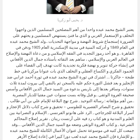
د. يحيى أبو زكريا
يعتبر الشيخ محمد عبده واحدا من أهم المصلحين المسلمين الذين واجهوا
التخلف و الإستعمار الغربي و الذي ما فتئ يستنهض المسلمين و يحثهم على
الضرورة إستجماع شروط النهضة و مواجهة التحديات ..ولد الشيخ محمد عبده
في العام 1849 و أدركته المنية في مدينة الإسكندرية العام 1905 ودفن في
القاهرة , و هو أحد رموز التجديد في الفقه الإسلامي و من دعاة النهضة والإصلاح
في العالم العربي والإسلامي ، ساهم بعد التقائه بأستاذه جمال الدين الأفغاني
في إنشاء حركة
تنوير و نهضة فكرية تجديدية كانت تهدف إلى القضاء على
الجمود الفكري و الكساح العقلي و التخلف الذي بات عنوانا مركزيا في خط
طنجة – جاكرتا … اشترك في ثورة الشيخ محمد عبده في ثورة أحمد عرابي ضد
الإنجليز و بعد فشل الثورة حكم عليه بالسجن ثم بالنفي إلى بيروت لمدة ثلاث
سنوات، وسافر بعدها إلى باريس بدعوة من السيد جمال الدين الأفغاني وأسس
صحيفة العروة الوثقى ..و قبل وفاته بست سنوات عين مفتيا للديار المصرية
..من أهم مؤلفاته : رسالة التوحيد , شرح نهج البلاغة للإمام علي بن أبي طالب ,
تحقيق و شرح البصائر القصيرية للطوسي – تحقيق و شرح كتاب دلائل الإعجاز و
أسرار البلاغة للجرجاجي , الرد على هانوتو الفرنسي , الإسلام و النصرانية بين
العلم و المدنية و هو كتاب رد فيه على أرنست رينان , تقرير إصلاح المحاكم
الشرعية , و كتاب العروة الوثقى وضعه مع السيد جمال الدين الأفغاني …وقد
جمعت كل كتبه في موسوعة تحمل عنوان الأعمال الكاملة للشيخ محمد عبده
..و للإشارة فإن الشيخ محمد عبده لعب دورا كبيرا في إعادة إصلاح الأزهر