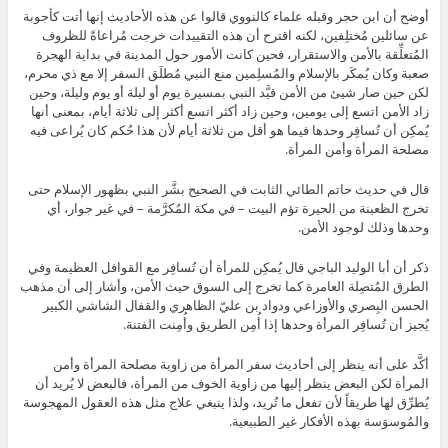
أوضح أن ابن حجر وقبله علماء كالنووي قالوا عن هذه الأحاديث إنها أتت كأجوبة
عن سائلين مُختلِفين، لكنه اقترح أن هذه التقييدات خرجت مُراعاةً للظروف
المُتعلِّقة بالأمن والاستقرار، فحين كانت الأمور حول المدينة في بداية الهجرة
صعبة وكان يُمكَر بالإسلام والمُسلِمين منع النبي مُطلَق السفر إلا مع ذي محرم،
لكن حين صار شيئ من الأمن قيَّد النبي بمسيرة يوم أو ليلة أو يوم وليلة، وحين
زاد الأمن اتسع إلى يومين، وحين زاد أكثر اتسع أكثر إلى ثلاثة أيام، بمعنى أنها
يُمكِن أن تُسافِر وحدها فيما هو أقل من ثلاثة أيام لأن هذا حُكم كان يُراعى فيه
مصلحة المرأة وأمن المرأة.
قال في حديث حاتم الطائي الثابت في الصحيح بشَّر النبي بظهور الإسلام حتى
تخرج الظعينة من الحيرة تؤم البيت – في مكة المُكرَّمة – في غير جوار، أي
وحدها وذلك لوجود الأمن.
ذكر أن أبا الوليد الباجي قال يُمكِن للمرأة أن تُسافِر مع القوافل العظيمة وفي
الطرق المُتصِلة العامرة كما تخرج إلى السوق حيث الأمن، وأشار إلى أن مذهب
الحسن البِصري والأوزاعي ودواد بن عليّ الظاهري والقفال الشاشي الكبير
يُجيز أن تُسافِر المرأة وحدها إذا أُمِن الطريق وأُمِنت الفتنة.
أكَّد على أنه ينظر إلى أحاديث سفر المرأة من زاوية مصلحة المرأة وأمن
المرأة لكن البعض ينظر إليها من زاوية الخوف من المرأة، فالبعض لا يُريد أن
يُطرِّق لها طريقاً لأن تفعل ما تُريد، ولذا ينبغي علاج مثل هذه العقول المهجوسة
والمُوسوَسة بهذه الأفكار غير الطبيعية.