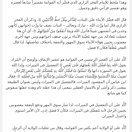
وهذا ملحظ للإمام الفخر الرازي الذي فسَّر آية القوامة تفسيراً سابقاً لعصره
وهو تفسير قرآني دقيق وجميل.
قال الله فضَّل الأبناء على البنات،
لِلذَّكَرِ مِثْلُ حَظِّ الْأُنْثَيَيْنِ
۩، وذكر أن الفخر
الرازي قال لما ورَّث الله – تبارك وتعالى – البنات نصف ما ورَّث إخوانهن كأنهن
وجدن في أنفسهن شيئاً فأنزل الله
وَبِمَا أَنفَقُوا مِنْ أَمْوَالِهِمْ
۩، أي أن هنا
حصلت مُعادَلة، من جهة مُعيَّنة الأبناء يرثون ضعف أخواتهم ومن جهة أُخرى
معصوب بجبين هؤلاء الأبناء سوق المهور والنفقة باختلاف تفاصيلها، لذا قال
الفخر مُعلِّقاً فكأن لا فضل.
أكَّد على أن العصر الرئيسي في القوامة هو عنصر الإنفاق، وأوضح أن المُراد
بقول الله
بِمَا فَضَّلَ اللَّهُ بَعْضَهُمْ عَلَىٰ بَعْضٍ
۩ التفضيل في الميراث، ولذا الله
يقول في السورة ذاتها
وَلَا تَتَمَنَّوْا مَا فَضَّلَ اللَّهُ بِهِ بَعْضَكُمْ عَلَى بَعْضٍ لِلرِّجَالِ
نَصِيبٌ مِمَّا اكْتَسَبُوا وَلِلنِّسَاءِ نَصِيبٌ مِمَّا اكْتَسَبْنَ وَاسْأَلُوا اللَّهَ مِنْ فَضْلِهِ
۩، فقال
ابن عباس أن المقصود الميراث، فالتفضيل في الميراث وليس بعنوان الطبيعة
بمعنى ذكر وأنثى أو بالامتياز العقلي بمعنى أن هذا عقله تام وهذه عقلها منقوص
كما هو شائع.
أكَّد على أن التفضيل في الميراث، لذا صار سوق المهر ودفع النفقة معصوبين
بجبين الرجل لأنه مُفضَّل في الميراث، فكأن لا فضل إذن، لأن الأمر استوى
واعتدل الميزان.
أكَّد على أو الولاية أعم بكثير من القوامة، وقال من تجليات الولاية أن الرجل