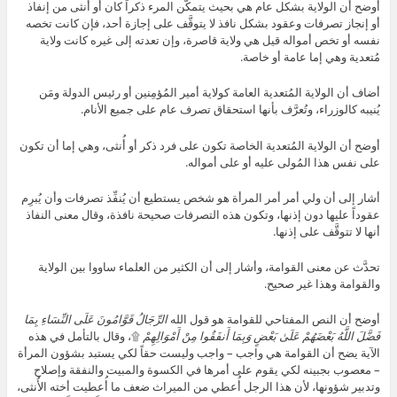
أوضح أن الولاية بشكل عام هي بحيث يتمكَّن المرء ذكراً كان أو أُنثى من إنفاذ
أو إنجاز تصرفات وعقود بشكل نافذ لا يتوقَّف على إجازة أحد، فإن كانت تخصه
نفسه أو تخص أمواله قيل هي ولاية قاصرة، وإن تعدته إلى غيره كانت ولاية
مُتعدية وهي إما عامة أو خاصة.
أضاف أن الولاية المُتعدية العامة كولاية أمير المُؤمِنين أو رئيس الدولة ومَن
يُنيبه كالوزراء، وتُعرَّف بأنها استحقاق تصرف عام على جميع الأنام.
أوضح أن الولاية المُتعدية الخاصة تكون على فرد ذكر أو أُنثى، وهي إما أن تكون
على نفس هذا المُولى عليه أو على أمواله.
أشار إلى أن ولي أمر أمر المرأة هو شخص يستطيع أن يُنفِّذ تصرفات وأن يُبرِم
عقوداً عليها دون إذنها، وتكون هذه التصرفات صحيحة نافذة، وقال معنى النفاذ
أنها لا تتوقَّف على إذنها.
تحدَّث عن معنى القوامة، وأشار إلى أن الكثير من العلماء ساووا بين الولاية
والقوامة وهذا غير صحيح.
أوضح أن النص المفتاحي للقوامة هو قول الله
الرِّجَالُ قَوَّامُونَ عَلَى النِّسَاءِ بِمَا
فَضَّلَ اللَّهُ بَعْضَهُمْ عَلَىٰ بَعْضٍ وَبِمَا أَنفَقُوا مِنْ أَمْوَالِهِمْ
۩، وقال بالتأمل في هذه
الآية يضح أن القوامة هي واجب – واجب وليست حقاً لكي يستبد بشؤون المرأة
– معصوب بجبينه لكي يقوم على أمرها في الكسوة والمبيت والنفقة وإصلاح
وتدبير شؤونها، لأن هذا الرجل أُعطي من الميراث ضعف ما أُعطيت أخته الأُنثى،