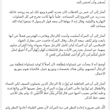
يُسقى وأن يُحسَن إليه.
أشار إلى أن عمر بن الخطاب كان شديد الغيرة ومع ذلك لم ينه زوجته عاتكة
بنت زيد عن الخروج إلى المساجد، علماً بأنها كانت تخرج في كل الصلوات
النهارية والليلية، وقال إنه لا ينهاها لأن منعه قول الرسول لا تمنعوا إماء الله
مساجد الله.
أشار إلى أن المرأة أسلمت وآمنت كالرجال وهاجرت الهجرتين فضلاً عن أنها
بايعت ولم يُكتف ببيعة الرجال، وقال المرأة خاضت حتى معارك الجهاد
الإسلامي، أي أن المرأة كيان كامل كالرجل سواء بسواء، ولذا القرآن ساوى
بينهما، ثم استدل بعدد من الآيات مثل
فَاسْتَجَابَ لَهُمْ رَبُّهُمْ أَنِّي لَا أُضِيعُ عَمَلَ
عَامِلٍ مِّنكُم مِّن ذَكَرٍ أَوْ أُنثَىٰ بَعْضُكُم مِّن بَعْضٍ
۩.
أوضح أنه لا يتحدَّث عن مُساواة مُطلَقة، لأن أصلاً لا تُوجَد مُساواة مُطلَقة بين
الرجال أنفسهم، ولكن هناك تخصصات وتوزيع عمل، فالحياة تقوم بتوزيع
الأعمال.
أشار إلى أن في الجاهلية لم يُورَّث إلا الرجال الذين يحملون السيف لكن النساء
والأطفال لم يُورَّثوا، فأتى القرآن وورَّث المرأة بل جعل نصيبها الأس والقاعدة
وعليه يُقاس نصيب أخيها حين قال
لِلذَّكَرِ مِثْلُ حَظِّ الْأُنْثَيَيْنِ
۩، ولم يقل للأُنثى
نصف حظ الذكر.
أكَّد على ضرورة إعادة النظر في دية المرأة، لأن بعض العلماء أعادوا النظر ولم