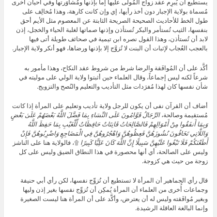
يستطيع أن يُبرِم عقد زواج المُولى عليها إما بإذنها ومُشاوَرتها وفي أحيان أُخرى
مُسماة بولاية الإجبار دون أخذ رأيها، إي وإن كانت كارهة، وهذا مُخالِف على
طول الخط للأحاديث الصحيحة الصريحة الثابتة عن المعصوم مثل الأيم أحق
بنفسها، الثيب تُستأمر والبكر تُستأذن وإذنها صماتها لغلبة الحياء والخجل، إذن
لابد أن تُستأذن، وهذا القول نصره ابن تيمية في صحائف طويلة أتى فيها
بالعجب العُجاب لإثبات أن البنت لا تُزوَّج إلا بإذنها ورضاها، فهو أنكر ولاية الإجبار.
أكَّد على أن المُوافَقة والرضا شرط من شروط عقد النكاح، وهذا مأمور به
شرعاً لكنه ليس إجماعاً، وقال العلماء حين أثبتوا ولاية الولي على موليته في
شأن نفسها كان لهذا مُفرَدات مثل التأديب والتعليم والنُصح والتزويج.
أضاف أن القرآن نفى أن يكون للرجل ولاية تأديب وتعليم على المرأة إذا كانت
مُستقيمة وصالحة،
الرِّجَالُ قَوَّامُونَ عَلَى النِّسَاءِ بِمَا فَضَّلَ اللَّهُ بَعْضَهُمْ عَلَىٰ بَعْضٍ
وَبِمَا أَنفَقُوا مِنْ أَمْوَالِهِمْ فَالصَّالِحَاتُ قَانِتَاتٌ حَافِظَاتٌ لِّلْغَيْبِ بِمَا حَفِظَ اللَّهُ
وَاللَّاتِي تَخَافُونَ نُشُوزَهُنَّ فَعِظُوهُنَّ وَاهْجُرُوهُنَّ فِي الْمَضَاجِعِ وَاضْرِبُوهُنَّ فَإِنْ
أَطَعْنَكُمْ فَلَا تَبْغُوا عَلَيْهِنَّ سَبِيلًا إِنَّ اللَّهَ كَانَ عَلِيًّا كَبِيرًا
۩، فالولاية هنا على الناشز
وليس على الصالحة، أي أنها محصورة في هذا النطاق الضيق وليس على كل
زوجة من حيث هي كزوجة.
قال رأي الجماهير أن المرأة لا تستطيع أن تُزوِّج نفسها، لكن رأي أبي حنيفة
وجماعات أُخرى من العلماء أن المرأة يُمكِن أن تُزوِّج نفسها بغير إذن وليها
وبغير مُوافَقته وليس له أن يعترض، وأكَّد على أن المرأة هنا ليست الصغيرة
وإنما البالغة العاقلة الرشيدة.