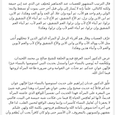
قال الترتيب المشهور للعصبات عند الجماهير مُختلِف عن الذي عند إبي حنيفة
ولكنه كالتالي، علماً بإنه لا يُسار إلى ولي قبل آخر حتى يموت أو تسقط ولايته:
الولي رقم واحد هو الأب، ثم أبوه وإن علا، أي الجد وأبو الجد وهكذا، ثم الابن،
ثم ابن الابن وإن نزل، ثم الأخ الشقيق، ثم الأخ لأب، ثم أبناء الأخ الشقيق وإن
نزلوا، ثم أبناء الأخ لأب وإن نزلوا، العم الشقيق، ثم العم لأب، ثم أبناء العم
الشقيق وإن نزلوا، ثم أبناء العم لأب وإن نزلوا، وهكذا!
عرَّف العصبات وقال هم أقرباء الرجل أو المرأة الذكور الذين لا تتخللهم أُنثى
مثل الأب ووالد الأب والابن وابن الابن والأخ الشقيق والأخ لأب والعم لأبوين
والعم لأب وأبناء هذين وهكذا.
عرض الدكتور أحمد العرفج فيديو الحلقة للشيخ صالح بن محمد اللحيدان،
ومُلخَّصه أنه يُوصي بالنساء خيراً واستدل بحديث النبي استوصوا بالنساء خيرًا
فإنّهن عوانٍ عندكم، ثم تحدَّث عن القوامة وعن ضرورة طاعة المرأة لزوجها
فيما أحل الله.
علَّق الدكتور عدنان إبراهيم على حديث استوصوا بالنساء خيرًا فإنّهن عوان
عندكم قائلاً إنه حديث صحيح وإن معنى عوانٍ هو أسيرات وهذا ليس فيه شيئ
من المعرة على المرأة، فهذا الحديث أتى تفسيراً للواقع الذي عاشته المرأة
قديماً، لأنها لم تُعافِس الحياة إلا فيما ندر، فكانت شبه حبيسة في البيت، فالنبي
لا يحفزنا أن نُعامِل النساء كأسيرات وإنما وصف الواقع لتحنين القلب، لذا قال
في آخره أخذتموهن بأمانة الله واستحللتم فروجهن بكلمة الله ولهن عليكم
نفقتهن وكسوتهن بالمعروف، لأن الأسير حتى ولو كان كافراً يجب أن يُطعَم وأن