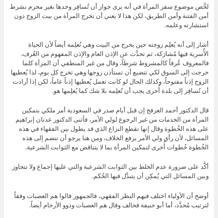
لخَّص موضوع سفر المرأة في أنه يرى جواز أن تُسافِر وحدها بغير محرم بشرط
أمن الفتنة وأمن الطريق، لكن هذا لا يعني أن تخرج المرأة من بيت الزوج دون
استشارته وعلمه.
أشار إلى أنه يُعلِم زوجته حين يخرج من البيت وهي تُعلِمه أيضاً لأن الحياة
الأُسرية فيها مُشارَكة، ثم تحدَّث عن الإذن العام والإذن المفهوم من العُرف،
فالمعروف عُرفاً كالمشروط شرطاً، وقال من غير المنطقي أن المرأة كلما
خرجت إلى السوق لكي تتضبع أن تستأذن زوجها وهي تخرج كل يوم، لذا يُعطيها
الزوج إذناً مفتوحاً، وكذلك الحال لو كانت تعمل يُعطيها إذناً عاماً، لكن إذا أرادت
أن تُسافِر إلى بلدة أُخرى يجب أن تُعلِمه بلا شك كما يُعلِمها هو.
قال الدكتور أحمد العرفج إن قبل أيام صدر في السعودية أمر ملكي بتمكين
المرأة من الخدمات من غير الرجوع لولي الأمر، فأثنى الدكتور عدنان إبراهيم
على هذه الخُطوة وقال إنها تقطع النزاع الذي قد يطول بين الفقهاء في هذه
المسائل، لأن رأي ولي الأمر يرفع الخلاف، ومن هنا يرجو أن تنضم إلى هذه
الخُطوة خُطوات أُخرى لتمكين المرأة بما لا يتناقض مع الثوابت الشرعية.
أكَّد على ضرورة عدم الخلط بين الثوابت الشرعية والتي عليها إجماع ولا تتجاوز
وبين المسائل التي يُمكِن أن يتبدَّل فيها الحُكم.
أوضح أن الأولياء اختلف فيهم النظر الفقهي، فالجمهور قالوا هم العصبات وفقاً
لترتيب مُحدَّد، أما أبو حنيفة فخالف وقال هم العصبات وذوو الأرحام أيضاً.