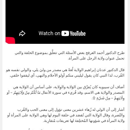
طرح الدكتور أحمد العرفج بعض الأسئلة التي تتعلَّق بموضوع الحلقة والتي
تحمل عنوان ولاية الرجل على المرأة.
قال الدكتور عدنان إبراهيم الوِلاية لُغةً هي مصدر من وليَ يلي، والولي نفسه هو
القُرب، لذا النبي كان يقول ليليني منكم أولو الأحلام والنهى، أي ليقفوا خلفي.
أضاف أن سيبويه كان يُفرِّق بين الوَلاية والوِلاية، على أساس أن الوَلاية هي
المصدر والوِلاية هي الاسم، وقد قُريء في سورة الأنفال
مَا لَكُمْ مِنْ وَلَايَتِهِمْ
– أو
وِلَايَتِهِمْ –
مِنْ شَيْءٍ
۩.
أشار إلى أن الولي له زُهاء عشرين معنى تؤول إلى معنى الحب والقُرب
والنُصرة، وقال الوِلاية التي تُقصَد في حلقة اليوم لها وهي الولاية على المرأة أو
ولاية المرأة في شؤونها المُختلِفة لها تعريفات مُتقارِبة.