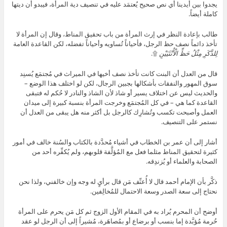
يجدوا بين أيدينا أي نص صحيح يُعتمَد عليه في تنصيف دية المرأة، فيبدو أن ديتها
كاملة أيضاً.
طالب بإعادة النظر في إرث المرأة من باب تحقيق المناط، وقال إن المرأة لا
تأخذ دائماً نصف حظ الرجل، فأحياناً تُساويه وأحياناً تفضله، لكن القاعدة العامة
لِلذَّكَرِ مِثْلُ حَظِّ الْأُنْثَيَيْنِ
۩.
قال من العدل أن البنت كانت تأخذ نصف أخيها في الميراث في مُجتمَع يُسنِد
سوق المهور والنفقات بأشكالها بجبين الرجال، لكن لو اختلف هذا الوضع –
والحديث ليس عن اختلاف يسير أو شاذ لأن الشاذ والنادر لا حُكم له فتبقى
القاعدة كما هي – في كل المُجتمَع وخرجت المرأة بنسبة كبيرة إلى ميدان
العمل وأصبحت تكسب وتُشارِك كالرجل بل أكثر منه هل يبقى من العدل أن
نستمر على التنصيف.
أشار إلى أن عمر بن الخطاب في أشياء مُحدَّدة بالكتاب والسُنة خالف في أمور
كثيرة لتحقيق المناط مثلما فعل مع المُؤلَّفة قلوبهم، ولم يُكفِّره أحد من
الصحابة والعلماء أو يُزندِقه.
ذكَّر بأن الإمام أحمد قال لا أُعنِّف مَن قال برأيٍ له وجه وإن خالفني، ولذا نحن
نحتاج إلى سعة الصدر وسعة الاحتمال للمُخالِفين.
أوضح أن المحرم يُراد به في المقام الأول الزوج ثم كل مَن يحرم على المرأة
حُرمة مُؤبَّدة إما بنسب أو برضاع أو بمُصاهَرة، مُشيراً إلى أن الرجل لو عقد