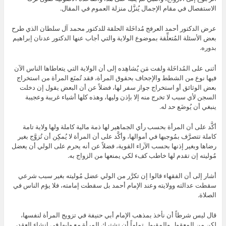
الاستفصال في مقام الإجمال يُنزَّل منزلة العموم في المقال.
عرض الدكتور أحمد العرفج مُداخَلة الحلقة للدكتور محمد آل سلطان الذي طرح
بعض الأسئلة المُتعلِّقة بموضوع الولاية والتي أجاب عنها الدكتور عدنان إبراهيم
بدوره.
أثنى على المُداخَلة ولفت مَن يُشاهِده إلى أن الولاية التي يتعاطاها الناس الآن
فيها نوع من الشطط والإجحاف بحقوق المرأة، فقد تُمنَع المرأة من استخراج
بعض الوثائق أو استخراج جواز سفر لها، فضلاً عن أن البعض يقول إن دخلت
السجن لأي سبب لا تخرج منه إلا بإذن وليها، وهذه كلها أشياء غريبة وعجيبة
ينبغي أن يُوضَع حد له.
أكَّد على أن المرأة بحسب رأي الجماهير لها ذمة مالية كاملة ولها ولاية تامة
كاملة تتصرَّف بمُوجبها في أموالها، وأكَّد على أن المرأة لا يُمكِن أن تُزوَّج بغير
رضاها وبغير إذنها بحسب الآراء القوية، فضلاً عن أنه يحرم على الولي أن يعضل
مُوليته إن تقدم لها خاطب كفء لكي يمنعها من الزواج به.
أشار إلى أن الفقهاء قالوا إن تكرَّر من الولي عضل مُوليته بغير سبب شرعي
سقطت عدالته وولايته وعند الإمام أحمد بل سقطت إمامته، فلا يؤم الناس في
الصلاة.
قال ليس شرطاً أن نأخذ بمذهب الإمام أبي حنيفة في تزويج المرأة لنفسها،
لكن من المعقول والمقبول تماماً أن تشترك المرأة مع وليها في إنشاء العقد،