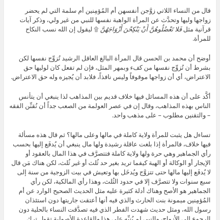
قال من النساء اللاتي زوَّجن أنفسهن أم المُؤمِنين أم سلمة التي لم يحضر
زواجها وليها وتحدَّث عن المرأة الواهبة نفسها للنبي من غير ولي، وذكر آيات
قرآنية مثل
فَلا تَعْضُلُوهُنَّ أَنْ يَنْكِحْنَ أَزْوَاجَهُنَّ
۩ ليقول إن الله نسب النكاح
للمرأة.
أوضح أن محمد بن الحسن قال المرأة البالغ العاقل الرشيد تُزوِّج نفسها لكن
بشرط أن تُزوِّج نفسها من كفء وبمهر المثل، فإن لم تفعل كان لوليها حق
الاعتراض، أي أن زواجها موقوفاً وليس نافذاً، فلابد أن يُجيزه وله حق الاعتراض.
أكَّد على أن هذه المسائل فيها خلاف قديم بين المذاهب لذا ينبغي أن يتأنس
الناس بهذه المذاهب، وقال إن في عصر العولمة من الصعب جداً أن نُقنِّن الفقه
– والتقنين مطلوب – على مذهب واحد.
تساءل هل يثبت للمرأة ولاية كاملة في مالها وعلى مالها؟ ثم قال هذه مسألة
فيها خلاف، فالمرأة إذا بلغت عاقلة رشيدة ولها مال ينبغي أن يُدفَع إليها بحسب
رأي الجماهير وهي حرة ولها ولاية كاملة فتتصرَّف في هذا المال بالعقود أو
الإيجار أو الوكالة أو الهبة كيفما تريد بغير حد ثُلث أو غير ثُلث، لكن هناك مَن قال
لا يُدفَع إليها مالها حتى تتزوَّج ويُدخَل بها وتعيش في بيت الزوجية من سنة إلى
سبع سنوات ولا تتصرَّف إلا في حدود الثُلث، وهذا رأي المالكية، لكن رأي
الجماهير هو الأصح وهناك أدلة كثيرة عليه مثل الحديث الصحيح الوارد عن أم
المُؤمِنين ميمونة بنت الحارث والذي فيه أنها أعتقت جاريتها دون استئذان
رسول الله، ومثل حديث شهدت الفطر الذي فيه تصدَّقت النساء بالحلية دون
الرجوع إلى الأزواج، والنبي لم يُنبِّه على هذا والقاعدة الأصولية تقول ترك